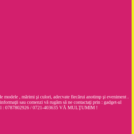
dele , mărimi şi culori, adecvate fiecărui anotimp şi eveniment .
ţii sau comenzi vă rugăm să ne contactaţi prin : gadget-ul
obil : 0787802926 / 0721-403635 VĂ MULŢUMIM !