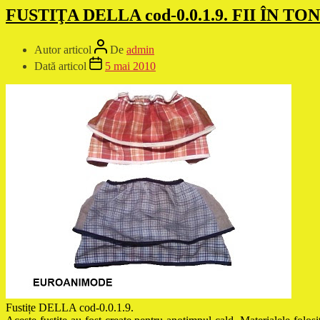
FUSTIŢA DELLA cod-0.0.1.9. FII ÎN T
Autor articol
De
admin
Dată articol
5 mai 2010
Fustițe DELLA cod-0.0.1.9.