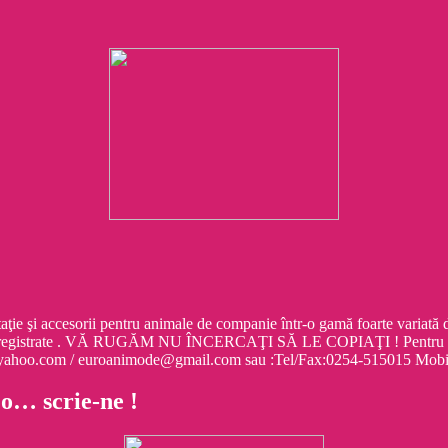
cesorii pentru animale de companie într-o gamă foarte variată de mo
egistrate . VĂ RUGĂM NU ÎNCERCAŢI SĂ LE COPIAŢI ! Pentru informa
e@yahoo.com / euroanimode@gmail.com sau :Tel/Fax:0254-515015 M
 o… scrie-ne !