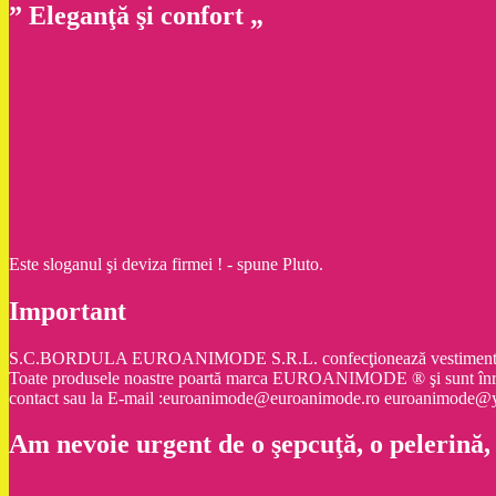
” Eleganţă şi confort „
Este sloganul şi deviza firmei ! - spune Pluto.
Important
S.C.BORDULA EUROANIMODE S.R.L. confecţionează vestimentaţie şi ac
Toate produsele noastre poartă marca EUROANIMODE ® şi sunt înr
contact sau la E-mail :euroanimode@euroanimode.ro euroanimod
Am nevoie urgent de o şepcuţă, o pelerină,