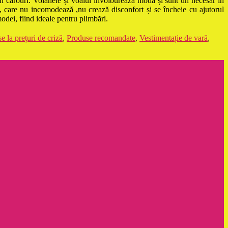
 în carouri. Volanele și voalul învolburează moda și sunt un necesar în
nt, care nu incomodează ,nu crează disconfort și se încheie cu ajutorul
modei, fiind ideale pentru plimbări.
e la prețuri de criză
,
Produse recomandate
,
Vestimentație de vară
,