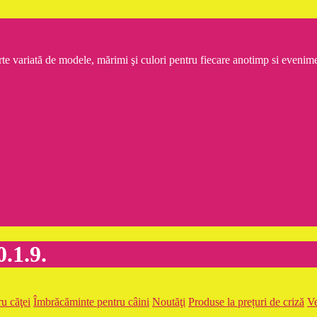
rte variată de modele, mărimi şi culori pentru fiecare anotimp si even
.1.9.
u căţei
Îmbrăcăminte pentru câini
Noutăţi
Produse la prețuri de criză
Ve