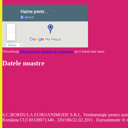
Vizualizaţi
Haine pentru animale de companie
pe o hartă mai mare
Datele noastre
S.C.BORDULA EUROANIMODE S.R.L. Vestimentaţie pentru animale d
România CUI RO28071346 . J20/186/22.02.2011 . Euroanimode ® 