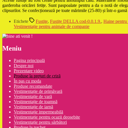
Aceste fustițe au fost create pentru anotimpul cald. Materialele folos
garderoba oricărei fetițe. Sunt paspoalate pentru a da o notă de elega
clipsurilor. Se confecționează pe toate mărimile (25-80) și într-o gamă 
Etichete
Fustiţe
,
Fustițe DELLA cod-0.0.1.9.
,
Haine pentru
Vestimentație pentru animale de companie
Meniu
Pagina principală
Despre noi
Prezentare video
Produse la prețuri de criză
În pas cu moda
Produse recomandate
Vestimentație de primăvară
Vestimentație de vară
Vestimentație de toamnă
Vestimentație de iarnă
Vestimentație impermeabilă
Vestimentație pentru ocazii deosebite
Vestimentație pentru sărbători
Produse la pachet