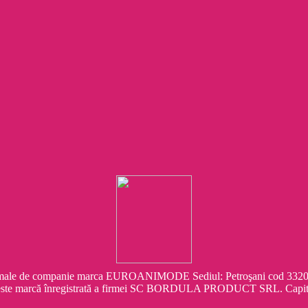
e companie marca EUROANIMODE Sediul: Petroşani cod 332041 Str.
este marcă înregistrată a firmei SC BORDULA PRODUCT SRL. Capit