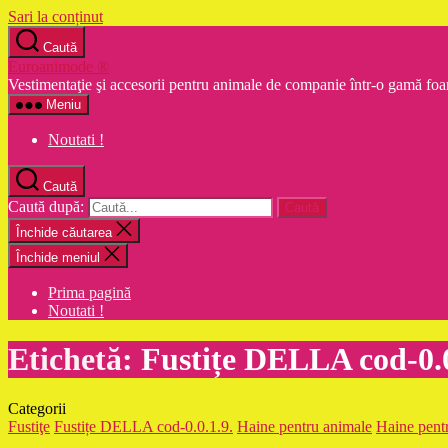
Sari la conținut
Caută
Euroanimode ®
Vestimentaţie şi accesorii pentru animale de companie într-o gamă foa
Meniu
Noutati !
Caută
Caută după:
Închide căutarea
Închide meniul
Prima pagină
Noutati !
Etichetă:
Fustițe DELLA cod-0.0
Categorii
Fustiţe
Fustițe DELLA cod-0.0.1.9.
Haine pentru animale
Haine pentr