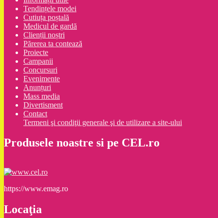
Tendințele modei
Cutiuța poștală
Medicul de gardă
Clienții noștri
Părerea ta contează
Proiecte
Campanii
Concursuri
Evenimente
Anunțuri
Mass media
Divertisment
Contact
Termeni şi condiţii generale şi de utilizare a site-ului
Produsele noastre si pe CEL.ro
https://www.emag.ro
Locaţia