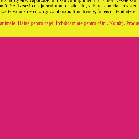
ite sunt ușoare, vaporoase, uni sau cu imprimeuri, în culori vesele sau
nță. Se fixează cu ajutorul unui elastic, fin, subțire, dantelat, reziste
foarte variată de culori și combinații. Sunt trendy, în pas cu tendințele 
 animale
,
Haine pentru căţei
,
Îmbrăcăminte pentru câini
,
Noutăţi
,
Produs