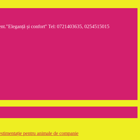
iment."Eleganță și confort'' Tel: 0721403635, 0254515015
stimentație pentru animale de companie