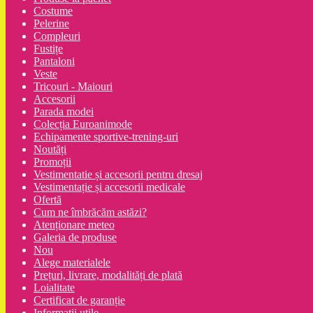
Costume
Pelerine
Compleuri
Fustițe
Pantaloni
Veste
Tricouri - Maiouri
Accesorii
Parada modei
Colecția Euroanimode
Echipamente sportive-trening-uri
Noutăți
Promoții
Vestimentatie și accesorii pentru dresaj
Vestimentație și accesorii medicale
Ofertă
Cum ne îmbrăcăm astăzi?
Atenționare meteo
Galeria de produse
Nou
Alege materialele
Prețuri, livrare, modalități de plată
Loialitate
Certificat de garanție
Informații utile