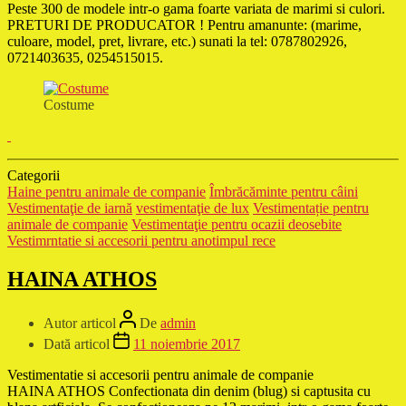
Peste 300 de modele intr-o gama foarte variata de marimi si culori.
PRETURI DE PRODUCATOR ! Pentru amanunte: (marime,
culoare, model, pret, livrare, etc.) sunati la tel: 0787802926,
0721403635, 0254515015.
Costume
Categorii
Haine pentru animale de companie
Îmbrăcăminte pentru câini
Vestimentaţie de iarnă
vestimentaţie de lux
Vestimentație pentru
animale de companie
Vestimentaţie pentru ocazii deosebite
Vestimrntatie si accesorii pentru anotimpul rece
HAINA ATHOS
Autor articol
De
admin
Dată articol
11 noiembrie 2017
Vestimentatie si accesorii pentru animale de companie
HAINA ATHOS Confectionata din denim (blug) si captusita cu