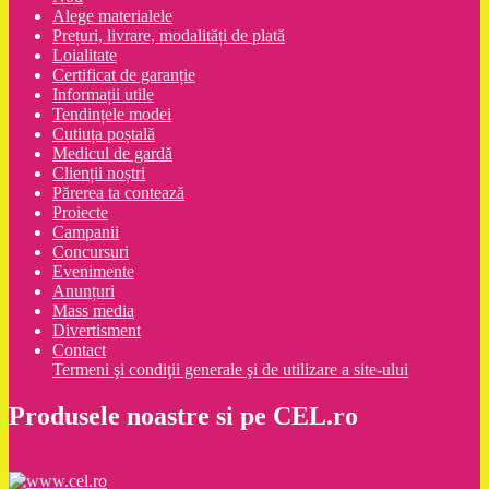
Alege materialele
Prețuri, livrare, modalități de plată
Loialitate
Certificat de garanție
Informații utile
Tendințele modei
Cutiuța poștală
Medicul de gardă
Clienții noștri
Părerea ta contează
Proiecte
Campanii
Concursuri
Evenimente
Anunțuri
Mass media
Divertisment
Contact
Termeni şi condiţii generale şi de utilizare a site-ului
Produsele noastre si pe CEL.ro