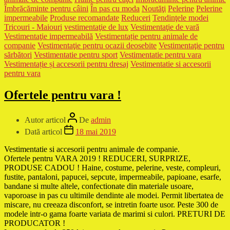
Îmbrăcăminte pentru câini
În pas cu moda
Noutăţi
Pelerine
Pelerine
impermeabile
Produse recomandate
Reduceri
Tendinţele modei
Tricouri - Maiouri
vestimentaţie de lux
Vestimentaţie de vară
Vestimentaţie impermeabilă
Vestimentație pentru animale de
companie
Vestimentaţie pentru ocazii deosebite
Vestimentaţie pentru
sărbători
Vestimentatie pentru sport
Vestimentatie pentru vara
Vestimentație și accesorii pentru dresaj
Vestimentatie si accesorii
pentru vara
Ofertele pentru vara !
Autor articol
De
admin
Dată articol
18 mai 2019
Vestimentatie si accesorii pentru animale de companie.
Ofertele pentru VARA 2019 ! REDUCERI, SURPRIZE,
PRODUSE CADOU ! Haine, costume, pelerine, veste, compleuri,
fustite, pantaloni, papucei, sepcute, impermeabile, papioane, esarfe,
bandane si multe altele, confectionate din materiale usoare,
vaporoase in pas cu ultimile dendinte ale modei. Permit libertatea de
miscare, nu creeaza disconfort, se intretin foarte usor. Peste 300 de
modele intr-o gama foarte variata de marimi si culori. PRETURI DE
PRODUCATOR !