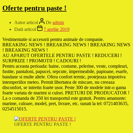
Oferte pentru paste !
Autor articol
De
admin
Dată articol
7 aprilie 2019
Vestimentatie si accesorii pentru animale de companie.
BREAKING NEWS ! BREAKING NEWS ! BREAKING NEWS
! BREAKING NEWS !
AU APARUT OFERTELE PENTRU PASTE ! REDUCERI !
SURPRIZE ! PROMOTII ! CADOURI !
Pentru aceasta perioada: haine, costume, pelerine, veste, compleuri,
fustite, pantaloni, papucei, sepcute, impermeabile, papioane, esarfe,
bandane si multe altele. Ofera confort termic, protejeaza impotriva
intemperiilor meteo. Permit libertatea de miscare, nu creeaza
disconfort, se intretin foarte usor. Peste 300 de modele intr-o gama
foarte variata de marimi si culori. PRETURI DE PRODUCATOR !
La o comanda de 350 lei transportul este gratuit. Pentru amanunte:
marime, culoare, model, pret, livrare, etc. sunati la tel: 0721403635,
0254515015.
OFERTE PENTRU PASTE !