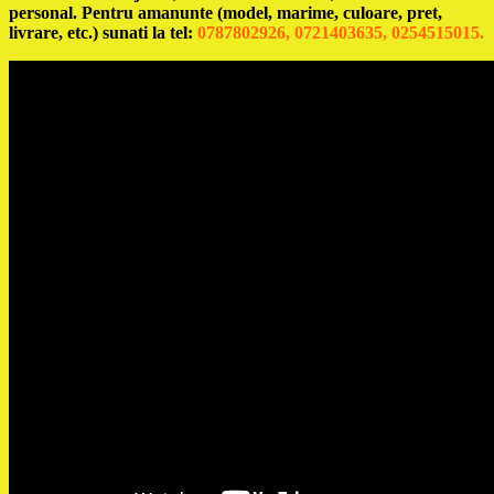
personal. Pentru amanunte (model, marime, culoare, pret,
livrare, etc.) sunati la tel:
0787802926, 0721403635, 0254515015.