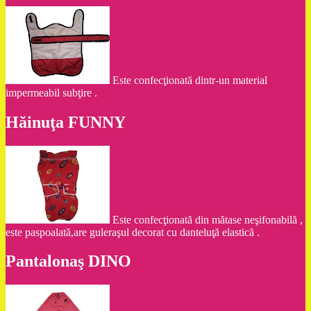
Este confecţionată dintr-un material
impermeabil subţire .
Hăinuţa FUNNY
Este confecţionată din mătase neşifonabilă ,
este paspoalată,are guleraşul decorat cu danteluţă elastică .
Pantalonaş DINO