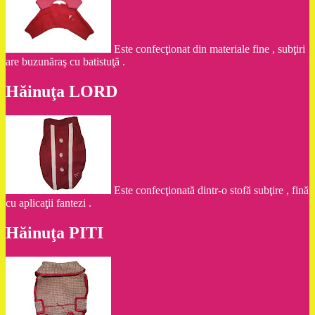
Este confecţionat din materiale fine , subţiri
are buzunăraş cu batistuţă .
Hăinuţa LORD
Este confecţionată dintr-o stofă subţire , fină
cu aplicaţii fantezi .
Hăinuţa PITI