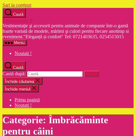
Sari la conținut
Caută
Euroanimode ®
Vestimentaţie şi accesorii pentru animale de companie într-o gamă
foarte variată de modele, mărimi şi culori pentru fiecare anotimp si
eveniment."Eleganță și confort'' Tel: 0721403635, 0254515015
Meniu
Noutati !
Caută
Caută după:
Închide căutarea
Închide meniul
Prima pagină
Noutati !
Categorie:
Îmbrăcăminte
pentru câini