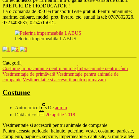
confectioneaza pe 12 marimi intr-o gama foarte variata de culori.
PRETURI DE PRODUCATOR !
La o comanda de 350 lei transportul este gratuit. Pentru amanunte:
marime, culoare, model, pret, livrare, etc. sunati la tel: 0787802926,
0721403635, 0254515015.
Pelerina impermeabila LABUS
Categorii
Costume
Îmbrăcăminte pentru animle
Îmbrăcăminte pentru câini
Vestimentaţie de primăvară
Vestimentație pentru animale de
companie
Vestimentatie si accesorii pentru primavara
Costume
Autor articol
De
admin
Dată articol
20 aprilie 2018
Vestimentatie si accesorii pentru animale de companie
Pentru aceasta perioada: hainute, pelerine, veste, costume, pardesie,
compleuri, papucei, sepcute, impermeabile, captusite, si multe altele.