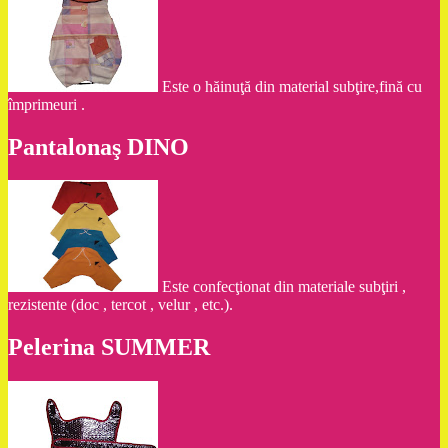
Este o hăinuţă din material subţire,fină cu
împrimeuri .
Pantalonaş DINO
Este confecţionat din materiale subţiri ,
rezistente (doc , tercot , velur , etc.).
Pelerina SUMMER