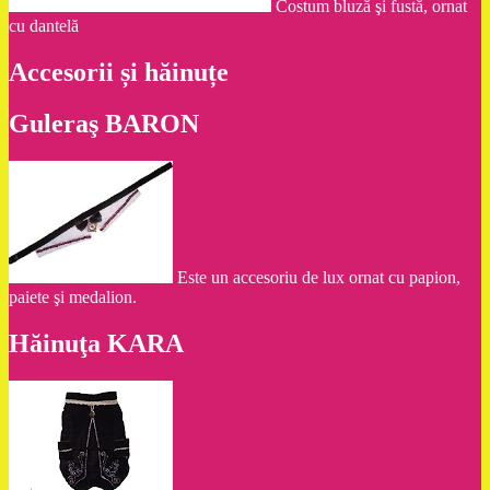
Costum bluză şi fustă, ornat
cu dantelă
Accesorii și hăinuțe
Guleraş BARON
Este un accesoriu de lux ornat cu papion,
paiete şi medalion.
Hăinuţa KARA