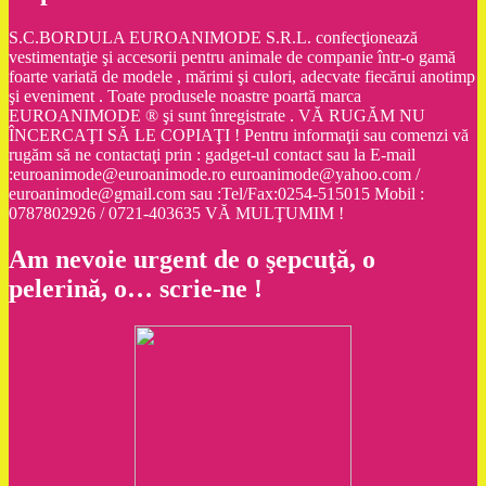
S.C.BORDULA EUROANIMODE S.R.L. confecţionează
vestimentaţie şi accesorii pentru animale de companie într-o gamă
foarte variată de modele , mărimi şi culori, adecvate fiecărui anotimp
şi eveniment . Toate produsele noastre poartă marca
EUROANIMODE ® şi sunt înregistrate . VĂ RUGĂM NU
ÎNCERCAŢI SĂ LE COPIAŢI ! Pentru informaţii sau comenzi vă
rugăm să ne contactaţi prin : gadget-ul contact sau la E-mail
:euroanimode@euroanimode.ro euroanimode@yahoo.com /
euroanimode@gmail.com sau :Tel/Fax:0254-515015 Mobil :
0787802926 / 0721-403635 VĂ MULŢUMIM !
Am nevoie urgent de o şepcuţă, o
pelerină, o… scrie-ne !