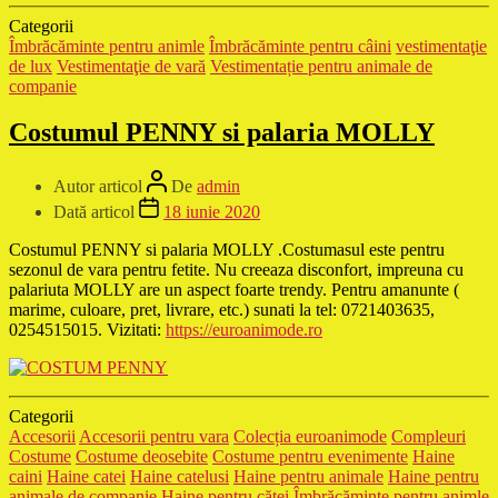
Categorii
Îmbrăcăminte pentru animle
Îmbrăcăminte pentru câini
vestimentaţie
de lux
Vestimentaţie de vară
Vestimentație pentru animale de
companie
Costumul PENNY si palaria MOLLY
Autor articol
De
admin
Dată articol
18 iunie 2020
Costumul PENNY si palaria MOLLY .Costumasul este pentru
sezonul de vara pentru fetite. Nu creeaza disconfort, impreuna cu
palariuta MOLLY are un aspect foarte trendy. Pentru amanunte (
marime, culoare, pret, livrare, etc.) sunati la tel: 0721403635,
0254515015. Vizitati:
https://euroanimode.ro
Categorii
Accesorii
Accesorii pentru vara
Colecția euroanimode
Compleuri
Costume
Costume deosebite
Costume pentru evenimente
Haine
caini
Haine catei
Haine catelusi
Haine pentru animale
Haine pentru
animale de companie
Haine pentru căţei
Îmbrăcăminte pentru animle