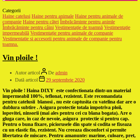
Categorii
Haine catelusi
Haine pentru animale
Haine pentru animale de
companie
Haine pentru căţei
Îmbrăcăminte pentru animle
Îmbrăcăminte pentru câini
Vestimentaţie de toamnă
Vestimentaţie
impermeabilă
Vestimentație pentru animale de companie
Vestimentatie si accesorii pentru animale de companie pentru
toamna.
Vin ploile !
Autor articol
De
admin
Dată articol
29 septembrie 2020
Vin ploile ! Haina DIXY este confectionata dintr-un material
impermeabil 100%, teflonat, rezistent. Este recomandata
pentru catelusii blanosi , nu este captusita cu vatelina dar are o
dublura subtire . Asigura protectie totala impotriva ploii,
lopovitei, ninsorii (mai ales pentru cei cu blana bogata). Are o
gluga care, in caz de nevoie, asigura protectie si pentru cap.
Pentru o buna fixare, piciorusele din spate si codita se fixeaza
cu un elastic fin, rezistent. Nu creeaza disconfort si permite
libertatea de miscare. Pentru amanunte: marime, culoare, pret,