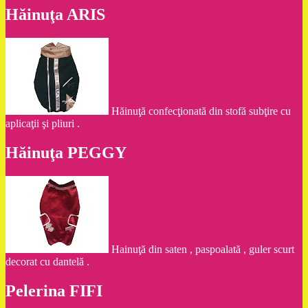
Hăinuţa ARIS
Hăinuţă confecţionată din stofă subţire cu
aplicaţii şi pliuri .
Hăinuţa PEGGY
Hainuţă din saten , paspoalată , guler scurt
decorat cu dantelă .
Pelerina FIFI