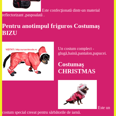
Este confecţionată dintr-un material
reflectorizant ,paspoalată .
Pentru anotimpul friguros Costumaş
BIZU
Un costum complect -
glugă,haină,pantalon,papucei.
Costumaş
CHRISTMAS
Este un
costum special creeat pentru sărbătorile de iarnă.