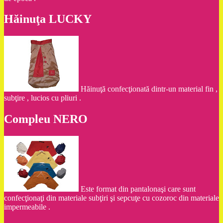
Hăinuţa LUCKY
Hăinuţă confecţionată dintr-un material fin ,
subţire , lucios cu pliuri .
Compleu NERO
Este format din pantalonaşi care sunt
confecţionaţi din materiale subţiri şi sepcuţe cu cozoroc din materiale
impermeabile .