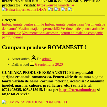
livrare, etc. sunati la tel: 0721403635, 0254515015. Preturi de
producator ! Vizitati:
https://euroanimode.ro
Categorii
Îmbrăcăminte pentru animle
Îmbrăcăminte pentru câini
Vestimentaţie
de toamnă
Vestimentaţie impermeabilă
Vestimentație pentru animale
de companie
Vestimentatie si accesorii pentru animale de companie
pentru toamna.
Cumpara produse ROMANESTI !
Autor articol
De
admin
Dată articol
6 septembrie 2020
CUMPARA PRODUSE ROMANESTI ! Fii responsabil
sprijina economia romaneasca. Pentru zilele de toamna o gama
foarte variata de haine, costume, pelerine, accesorii ! Amanunte
(model, marime, culoare, pret, livrare, etc. ) sunati la tel:
0721403635, 0254515015. Intra pe:
https://euroanimode.ro
si
alege tot ce vrei !