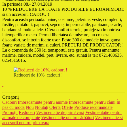
In perioada 08.- 27.04.2019
10 % REDUCERE LA TOATE PRODUSELE EUROANIMODE
si un accesoriu CADOU !
Pentru aceasta perioada: haine, costume, pelerine, veste, compleuri,
fustite, pantaloni, papucei, sepcute, impermeabile, papioane, esarfe,
bandane si multe altele. Ofera confort termic, protejeaza impotriva
intemperiilor meteo. Permit libertatea de miscare, nu creeaza
disconfort, se intretin foarte usor. Peste 300 de modele intr-o gama
foarte variata de marimi si culori. PRETURI DE PRODUCATOR !
La o comanda de 350 lei transportul este gratuit. Pentru amanunte:
marime, culoare, model, pret, livrare, etc. sunati la tel: 0721403635,
0254515015.
Reduceri de 10%, cadouri !
Categorii
Cadouri
Îmbrăcăminte pentru animle
Îmbrăcăminte pentru câini
În
pas cu moda
Nou
Noutăţi
Ofertă
Oferte
Produse recomandate
Promoţii
Reduceri
Vestimentaţie de primăvară
Vestimentație pentru
animale de companie
Vestimentaţie pentru sărbători
Vestimentatie si
accesorii pentru primavara