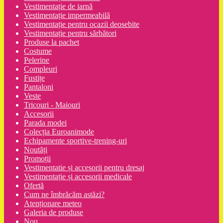
Vestimentație de iarnă
Vestimentație impermeabilă
Vestimentație pentru ocazii deosebite
Vestimentație pentru sărbători
Produse la pachet
Costume
Pelerine
Compleuri
Fustițe
Pantaloni
Veste
Tricouri - Maiouri
Accesorii
Parada modei
Colecția Euroanimode
Echipamente sportive-trening-uri
Noutăți
Promoții
Vestimentatie și accesorii pentru dresaj
Vestimentație și accesorii medicale
Ofertă
Cum ne îmbrăcăm astăzi?
Atenționare meteo
Galeria de produse
Nou