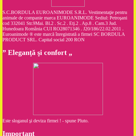
S.C.BORDULA EUROANIMODE S.R.L. Vestimentaţie pentru
animale de companie marca EUROANIMODE Sediul: Petroşani
cod 332041 Str.9Mai. Bl.2 . Sc.2 . Etj.2 . Ap.8 . Cam.3 Jud.
Hunedoara România CUI RO28071346 . J20/186/22.02.2011 .
Euroanimode ® este marcă înregistrată a firmei SC BORDULA
PRODUCT SRL. Capital social 200 RON
” Eleganţă şi confort „
Este sloganul şi deviza firmei ! - spune Pluto.
Important