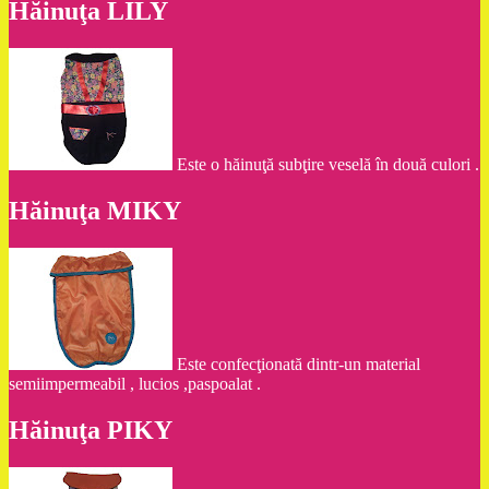
Hăinuţa LILY
Este o hăinuţă subţire veselă în două culori .
Hăinuţa MIKY
Este confecţionată dintr-un material
semiimpermeabil , lucios ,paspoalat .
Hăinuţa PIKY