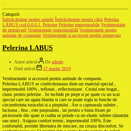
Categorii
Îmbrăcăminte pentru animle
Îmbrăcăminte pentru câini
Pelerina
LĂBUŞ cod-0.0.0.1.
Pelerine
Pelerine impermeabile
Vestimentaţie
de primăvară
Vestimentaţie impermeabilă
Vestimentație pentru
animale de companie
Vestimentatie si accesorii pentru primavara
Pelerina LABUS
Autor articol
De
admin
Dată articol
27 martie 2019
Vestimentatie si accesorii pentru animale de companie.
Pelerina LABUS se confectioneaza dintr-un material special ,
impermeabil 100% , teflonat , reflectorizant . Croiul este bogat ,
clasic pentru pelerine . Se inchide pe piept si pe spate cu un scai
special care nu agata blanita si care se poate regla in functie de
circumferinta toracelui si a pieptului . Are o captuseala subtire ,
lucioasa , fina , este paspoalata , iar pentru o buna fixare pe
piciorusele din spate si codita se prinde cu un elastic subtire (dantelat
sau snur) . Asigura confort termic, impermeabil 100%. Este
confortabil, permite libertatea de miscare, nu creaza disconfort. Se