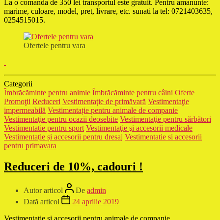
La o comanda de 350 lei transportul este gratuit. Pentru amanunte:
marime, culoare, model, pret, livrare, etc. sunati la tel: 0721403635,
0254515015.
Ofertele pentru vara
Categorii
Îmbrăcăminte pentru animle
Îmbrăcăminte pentru câini
Oferte
Promoţii
Reduceri
Vestimentaţie de primăvară
Vestimentaţie
impermeabilă
Vestimentație pentru animale de companie
Vestimentaţie pentru ocazii deosebite
Vestimentaţie pentru sărbători
Vestimentatie pentru sport
Vestimentaţie şi accesorii medicale
Vestimentație și accesorii pentru dresaj
Vestimentatie si accesorii
pentru primavara
Reduceri de 10%, cadouri !
Autor articol
De
admin
Dată articol
24 aprilie 2019
Vestimentatie si accesorii pentru animale de companie.