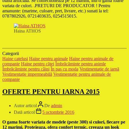
blana artficiala. Se confectioneaza pe 12 marimi, intr-o gama foarte
variata de culori. .PRETURI DE PRODUCATOR ! Pentru
amanunte: (marime, culoare, pret, livrare, etc.) sunati la tel:
0787802926, 0721403635, 0254515015.
Haina ATHOS
Categorii
Haine catelusi
Haine pentru animale
Haine pentru animale de
companie
Haine pentru căţei
Îmbrăcăminte pentru animle
Îmbrăcăminte pentru câini
În pas cu moda
Vestimentaţie de iarnă
Vestimentaţie impermeabilă
Vestimentație pentru animale de
companie
OFERTE PENTRU IARNA 2015
Autor articol
De
admin
Dată articol
5 octombrie 2016
O gama foarte variata de modele (peste 300) si culori, fiecare pe
12 marimi. Protejeaza, ofera confort termic, creeaza un look