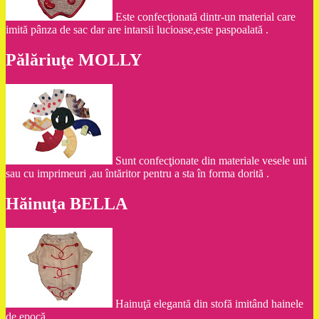
Este confecţionată dintr-un material care
imită pânza de sac dar are intarsii lucioase,este paspoalată .
Pălăriuţe MOLLY
Sunt confecţionate din materiale vesele uni
sau cu imprimeuri ,au întăritor pentru a sta în forma dorită .
Hăinuţa BELLA
Hainuţă elegantă din stofă imitând hainele
de epocă .