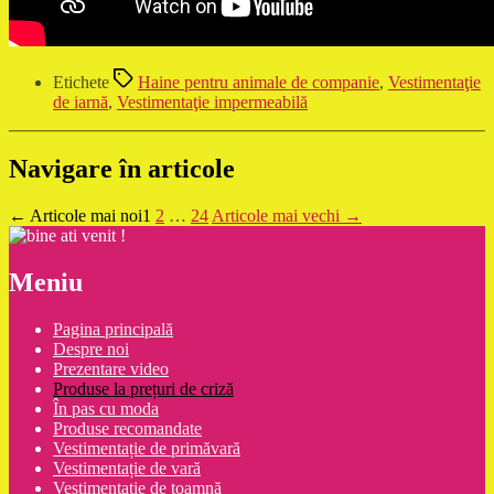
Etichete
Haine pentru animale de companie
,
Vestimentaţie
de iarnă
,
Vestimentaţie impermeabilă
Navigare în articole
←
Articole
mai noi
1
2
…
24
Articole
mai vechi
→
Meniu
Pagina principală
Despre noi
Prezentare video
Produse la prețuri de criză
În pas cu moda
Produse recomandate
Vestimentație de primăvară
Vestimentație de vară
Vestimentație de toamnă