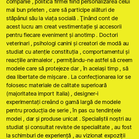
companie , politica firmei fiind personalizarea celui
mai bun prieten , care să participe alături de
stăpânul său la viaţa socială . Ţinând cont de
acest lucru am creat vestimentaţie şi accesorii
pentru fiecare eveniment şi anotimp . Doctori
veterinari , psihologi canini şi creatori de modă au
studiat cu atenţie constituţia , comportamentul şi
reacţiile animalelor , permiţându-ne astfel să creem
modele care să protejeze dar , în acelaşi timp , să
dea libertate de mişcare . La confecţionarea lor se
folosesc materiale de calitate superioară
(majoritatea import Italia) , designer-i
experimentaţi creând o gamă largă de modele
pentru producţia de serie , în pas cu tendinţele
modei , dar şi produse unicat . Specialiştii noştri au
studiat şi consultat reviste de specialitate , au fost
la schimburi de experienţă , au vizionat expoziţii