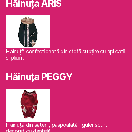
Hăinuţa ARIS
Hăinuţă confecţionată din stofă subţire cu aplicaţii
şi pliuri .
Hăinuţa PEGGY
Hainuţă din saten , paspoalată , guler scurt
decorat cu dantelă .