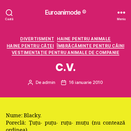
Euroanimode ®
Caută
Meniu
Categorii
DIVERTISMENT
HAINE PENTRU ANIMALE
HAINE PENTRU CĂŢEI
ÎMBRĂCĂMINTE PENTRU CÂINI
VESTIMENTAȚIE PENTRU ANIMALE DE COMPANIE
C.V.
De
admin
16 ianuarie 2010
Autor
Dată
articol
articol
Nume: Blacky.
Poreclă: Ţuţu- puţu- ruţu- muţu (nu contează
ordinea).