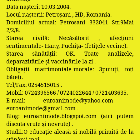
Data naşteri: 10.03.2004.
Locul naşterii: Petroşani , HD, Romania.
Domiciliul actual: Petroşani 332041 Str.9Mai
2/2/8.
Starea civilă: Necăsătorit , afecţiuni
sentimentale- Hany, Puchiţa- (fetiţele vecine).
Starea sănătăţii: OK. Toate analizele,
deparazitările şi vaccinările la zi .
Obligaţii matrimoniale-morale: 3puiuţi, toţi
băieţi.
Tel/Fax: 0254515015 .
Mobil: 0724396566 / 0724022644 / 0721403635.
E-mail: euroanimode@yahoo.com –
euroanimode@gmail.com .
Blog: euroanimode.blogspot.com (aici putem
discuta vrute şi nevrute) .
Studii:O educaţie aleasă şi nobilă primită de la
stăpânii mei.