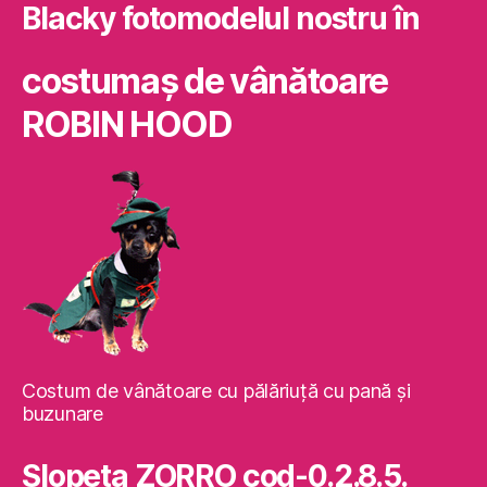
Blacky fotomodelul nostru în
costumaş de vânătoare
ROBIN HOOD
Costum de vânătoare cu pălăriuţă cu pană şi
buzunare
Slopeta ZORRO cod-0.2.8.5.