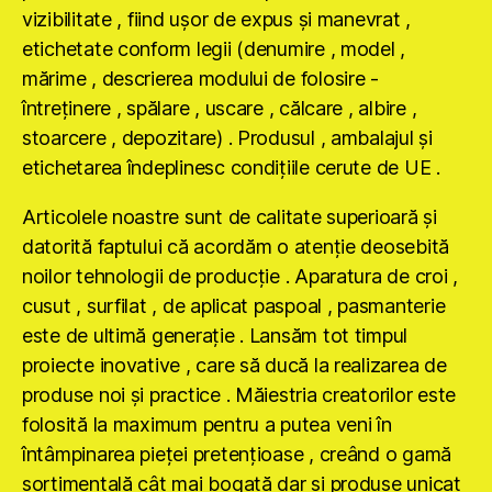
vizibilitate , fiind uşor de expus şi manevrat ,
etichetate conform legii (denumire , model ,
mărime , descrierea modului de folosire -
întreţinere , spălare , uscare , călcare , albire ,
stoarcere , depozitare) . Produsul , ambalajul şi
etichetarea îndeplinesc condiţiile cerute de UE .
Articolele noastre sunt de calitate superioară şi
datorită faptului că acordăm o atenţie deosebită
noilor tehnologii de producţie . Aparatura de croi ,
cusut , surfilat , de aplicat paspoal , pasmanterie
este de ultimă generaţie . Lansăm tot timpul
proiecte inovative , care să ducă la realizarea de
produse noi şi practice . Măiestria creatorilor este
folosită la maximum pentru a putea veni în
întâmpinarea pieţei pretenţioase , creând o gamă
sortimentală cât mai bogată dar şi produse unicat