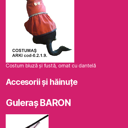
Costum bluză şi fustă, ornat cu dantelă
Accesorii și hăinuțe
Guleraş BARON