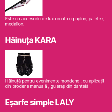
Este un accesoriu de lux ornat cu papion, paiete şi
medalion.
Hăinuţa KARA
Hăinuţă pentru evenimente mondene , cu aplicaţii
din broderie manuală , guleraş din dantelă .
Eşarfe simple LALY