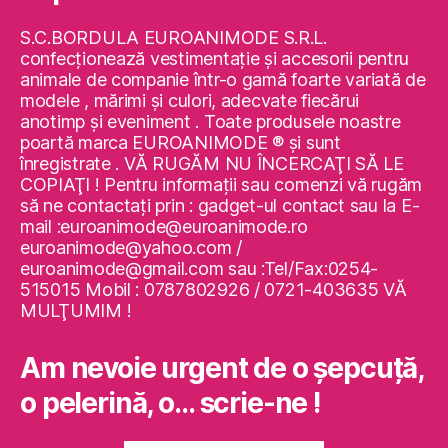
S.C.BORDULA EUROANIMODE S.R.L.
confecţionează vestimentaţie şi accesorii pentru
animale de companie într-o gamă foarte variată de
modele , mărimi şi culori, adecvate fiecărui
anotimp şi eveniment . Toate produsele noastre
poartă marca EUROANIMODE ® şi sunt
înregistrate . VĂ RUGĂM NU ÎNCERCAŢI SĂ LE
COPIAŢI ! Pentru informaţii sau comenzi vă rugăm
să ne contactaţi prin : gadget-ul contact sau la E-
mail :euroanimode@euroanimode.ro
euroanimode@yahoo.com /
euroanimode@gmail.com sau :Tel/Fax:0254-
515015 Mobil : 0787802926 / 0721-403635 VĂ
MULŢUMIM !
Am nevoie urgent de o şepcuţă,
o pelerină, o… scrie-ne !