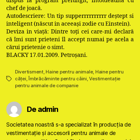
dispus la program prelungit, întotdeauna cu
chef de joacă.
Autodescriere: Un tip supperrrrrrrrrr deştept si
inteligent (născut in aceeaşi zodie cu Einstein).
Deviza in viaţă: Dintre toţi cei care-mi declară
că îmi sunt prieteni îl accept numai pe acela a
cărui prietenie o simt.
BLACKY 17.01.2009. Petroşani.
Divertisment
,
Haine pentru animale
,
Haine pentru
căţei
,
Îmbrăcăminte pentru câini
,
Vestimentație
Etichete
pentru animale de companie
De admin
Societatea noastră s-a specializat în producţia de
vestimentaţie şi accesorii pentru animale de