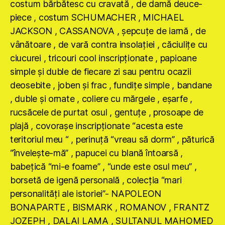
costum bărbătesc cu cravată , de damă deuce-
piece , costum SCHUMACHER , MICHAEL
JACKSON , CASSANOVA , şepcuţe de iarnă , de
vânătoare , de vară contra insolaţiei , căciuliţe cu
ciucurei , tricouri cool inscripţionate , papioane
simple şi duble de fiecare zi sau pentru ocazii
deosebite , joben şi frac , fundiţe simple , bandane
, duble şi ornate , coliere cu mărgele , eşarfe ,
rucsăcele de purtat osul , gentuţe , prosoape de
plajă , covoraşe inscripţionate “acesta este
teritoriul meu “ , perinuţă “vreau să dorm” , păturică
“înveleşte-mă” , papucei cu blană întoarsă ,
babeţică “mi-e foame” , “unde este osul meu” ,
borsetă de igenă personală , colecţia “mari
personalităţi ale istoriei”- NAPOLEON
BONAPARTE , BISMARK , ROMANOV , FRANTZ
JOZEPH , DALAI LAMA , SULTANUL MAHOMED