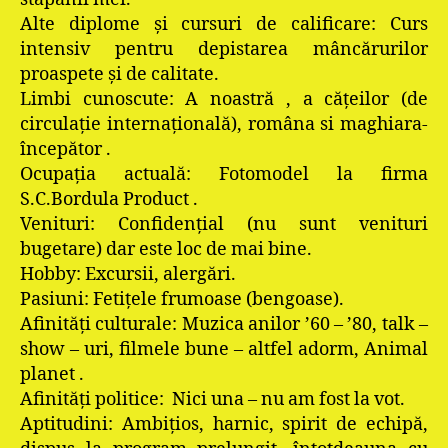
Alte diplome şi cursuri de calificare: Curs
intensiv pentru depistarea mâncărurilor
proaspete şi de calitate.
Limbi cunoscute: A noastră , a căţeilor (de
circulaţie internaţională), româna si maghiara-
începător .
Ocupaţia actuală: Fotomodel la firma
S.C.Bordula Product .
Venituri: Confidenţial (nu sunt venituri
bugetare) dar este loc de mai bine.
Hobby: Excursii, alergări.
Pasiuni: Fetiţele frumoase (bengoase).
Afinităţi culturale: Muzica anilor ’60 – ’80, talk –
show – uri, filmele bune – altfel adorm, Animal
planet .
Afinităţi politice: Nici una – nu am fost la vot.
Aptitudini: Ambiţios, harnic, spirit de echipă,