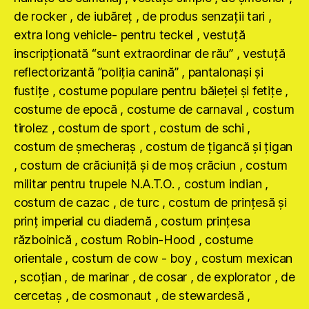
de rocker , de iubăreţ , de produs senzaţii tari ,
extra long vehicle- pentru teckel , vestuţă
inscripţionată “sunt extraordinar de rău” , vestuţă
reflectorizantă ”poliţia canină” , pantalonaşi şi
fustiţe , costume populare pentru băieţei şi fetiţe ,
costume de epocă , costume de carnaval , costum
tirolez , costum de sport , costum de schi ,
costum de şmecheraş , costum de ţigancă şi ţigan
, costum de crăciuniţă şi de moş crăciun , costum
militar pentru trupele N.A.T.O. , costum indian ,
costum de cazac , de turc , costum de prinţesă şi
prinţ imperial cu diademă , costum prinţesa
războinică , costum Robin-Hood , costume
orientale , costum de cow - boy , costum mexican
, scoţian , de marinar , de cosar , de explorator , de
cercetaş , de cosmonaut , de stewardesă ,