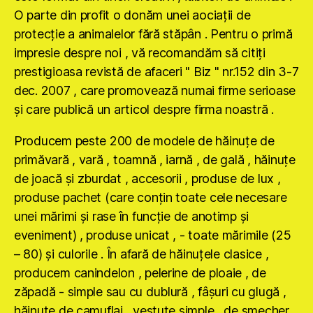
O parte din profit o donăm unei aociaţii de
protecţie a animalelor fără stăpân . Pentru o primă
impresie despre noi , vă recomandăm să citiţi
prestigioasa revistă de afaceri " Biz " nr.152 din 3-7
dec. 2007 , care promovează numai firme serioase
şi care publică un articol despre firma noastră .
Producem peste 200 de modele de hăinuţe de
primăvară , vară , toamnă , iarnă , de gală , hăinuţe
de joacă şi zburdat , accesorii , produse de lux ,
produse pachet (care conţin toate cele necesare
unei mărimi şi rase în funcţie de anotimp şi
eveniment) , produse unicat , - toate mărimile (25
– 80) şi culorile . În afară de hăinuţele clasice ,
producem canindelon , pelerine de ploaie , de
zăpadă - simple sau cu dublură , fâşuri cu glugă ,
hăinuţe de camuflaj , vestuţe simple , de şmecher ,