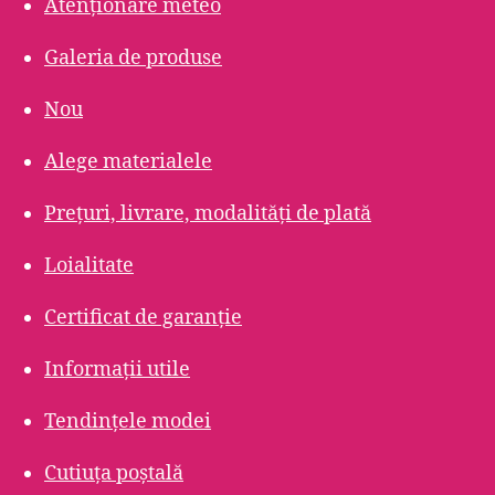
Atenționare meteo
Galeria de produse
Nou
Alege materialele
Prețuri, livrare, modalități de plată
Loialitate
Certificat de garanție
Informații utile
Tendințele modei
Cutiuța poștală