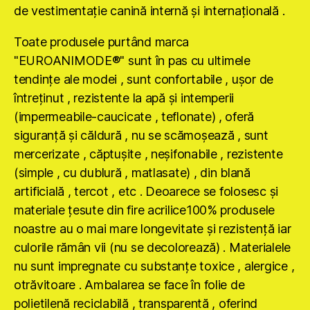
de vestimentaţie canină internă şi internaţională .
Toate produsele purtând marca
"EUROANIMODE®" sunt în pas cu ultimele
tendinţe ale modei , sunt confortabile , uşor de
întreţinut , rezistente la apă şi intemperii
(impermeabile-caucicate , teflonate) , oferă
siguranţă şi căldură , nu se scămoşează , sunt
mercerizate , căptuşite , neşifonabile , rezistente
(simple , cu dublură , matlasate) , din blană
artificială , tercot , etc . Deoarece se folosesc şi
materiale ţesute din fire acrilice100% produsele
noastre au o mai mare longevitate şi rezistenţă iar
culorile rămân vii (nu se decolorează) . Materialele
nu sunt impregnate cu substanţe toxice , alergice ,
otrăvitoare . Ambalarea se face în folie de
polietilenă reciclabilă , transparentă , oferind