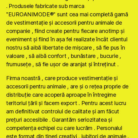
. Produsele fabricate sub marca
"EUROANIMODE®" sunt cea mai completă gamă
de vestimentaţie şi accesorii pentru animale de
companie , fiind create pentru fiecare anotimp şi
eveniment şi fiind în aşa fel realizate încât clientul
nostru să aibă libertate de mişcare , să fie pus în
valoare , să aibă confort , bunăstare , bucurie ,
frumuseţe , să fie uşor de aranjat şi întreţinut .
Firma noastră , care produce vestimentaţie şi
accesorii pentru animale , are şi o reţea proprie de
distribuţie care acoperă aproape în întregime
teritoriul ţării şi facem export . Pentru acest lucru
am definitivat controlul de calitate şi am făcut
preţuri accesibile . Garantăm seriozitatea şi
competenţa echipei cu care lucrăm . Personalul
este format din tineri creativi , iubitori de animale .