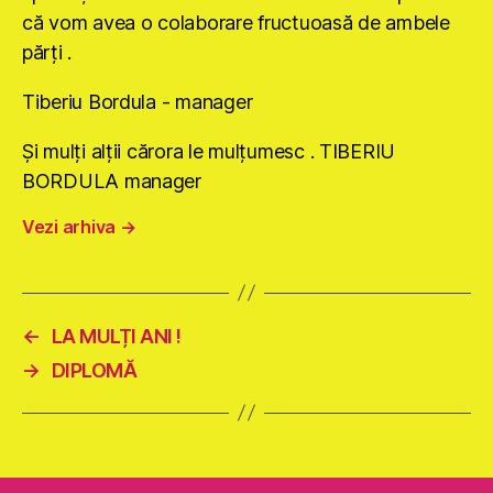
că vom avea o colaborare fructuoasă de ambele
părţi .
Tiberiu Bordula - manager
Şi mulţi alţii cărora le mulţumesc . TIBERIU
BORDULA manager
Vezi arhiva
→
←
LA MULȚI ANI !
→
DIPLOMĂ