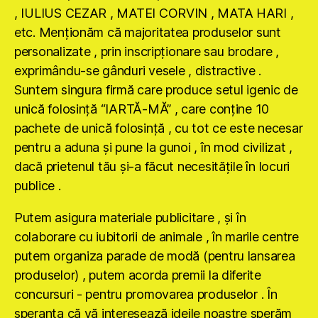
, IULIUS CEZAR , MATEI CORVIN , MATA HARI ,
etc. Menţionăm că majoritatea produselor sunt
personalizate , prin inscripţionare sau brodare ,
exprimându-se gânduri vesele , distractive .
Suntem singura firmă care produce setul igenic de
unică folosinţă “IARTĂ-MĂ” , care conţine 10
pachete de unică folosinţă , cu tot ce este necesar
pentru a aduna şi pune la gunoi , în mod civilizat ,
dacă prietenul tău şi-a făcut necesităţile în locuri
publice .
Putem asigura materiale publicitare , şi în
colaborare cu iubitorii de animale , în marile centre
putem organiza parade de modă (pentru lansarea
produselor) , putem acorda premii la diferite
concursuri - pentru promovarea produselor . În
speranţa că vă interesează ideile noastre sperăm