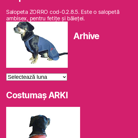
Salopeta ZORRO cod-0.2.8.5. Este o salopetă
ambisex, pentru fetiţe şi băieţei.
Arhive
Arhive
Costumaş ARKI