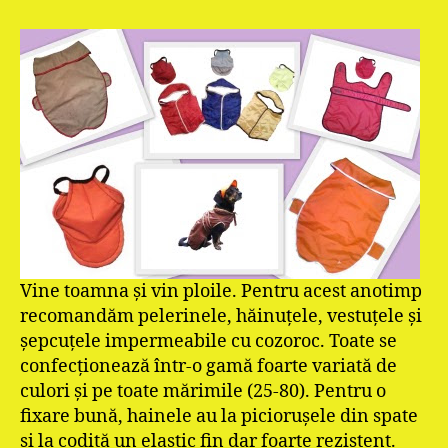
Vine toamna şi vin ploile. Pentru acest anotimp
recomandăm pelerinele, hăinuţele, vestuţele şi
şepcuţele impermeabile cu cozoroc. Toate se
confecţionează într-o gamă foarte variată de
culori şi pe toate mărimile (25-80). Pentru o
fixare bună, hainele au la picioruşele din spate
şi la codiţă un elastic fin dar foarte rezistent.