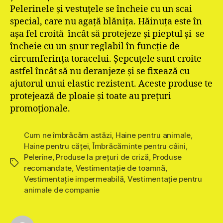
Pelerinele şi vestuţele se încheie cu un scai
special, care nu agaţă blăniţa. Hăinuţa este în
aşa fel croită încât să protejeze şi pieptul şi se
încheie cu un şnur reglabil în funcţie de
circumferinţa toracelui. Şepcuţele sunt croite
astfel încât să nu deranjeze şi se fixează cu
ajutorul unui elastic rezistent. Aceste produse te
protejează de ploaie şi toate au preţuri
promoţionale.
Cum ne îmbrăcăm astăzi
,
Haine pentru animale
,
Haine pentru căţei
,
Îmbrăcăminte pentru câini
,
Pelerine
,
Produse la prețuri de criză
,
Produse
Etichete
recomandate
,
Vestimentaţie de toamnă
,
Vestimentaţie impermeabilă
,
Vestimentație pentru
animale de companie