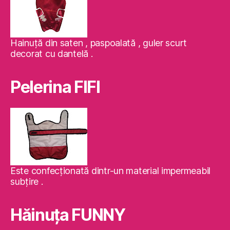
Hainuţă din saten , paspoalată , guler scurt
decorat cu dantelă .
Pelerina FIFI
Este confecţionată dintr-un material impermeabil
subţire .
Hăinuţa FUNNY