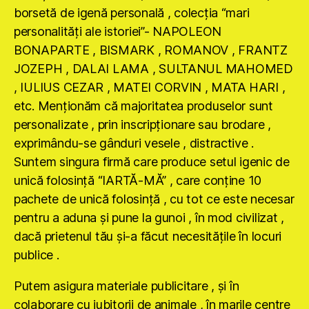
borsetă de igenă personală , colecţia “mari
personalităţi ale istoriei”- NAPOLEON
BONAPARTE , BISMARK , ROMANOV , FRANTZ
JOZEPH , DALAI LAMA , SULTANUL MAHOMED
, IULIUS CEZAR , MATEI CORVIN , MATA HARI ,
etc. Menţionăm că majoritatea produselor sunt
personalizate , prin inscripţionare sau brodare ,
exprimându-se gânduri vesele , distractive .
Suntem singura firmă care produce setul igenic de
unică folosinţă “IARTĂ-MĂ” , care conţine 10
pachete de unică folosinţă , cu tot ce este necesar
pentru a aduna şi pune la gunoi , în mod civilizat ,
dacă prietenul tău şi-a făcut necesităţile în locuri
publice .
Putem asigura materiale publicitare , şi în
colaborare cu iubitorii de animale , în marile centre