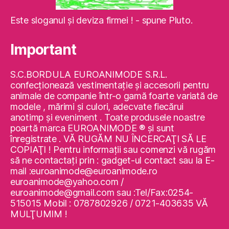
Este sloganul şi deviza firmei ! - spune Pluto.
Important
S.C.BORDULA EUROANIMODE S.R.L.
confecţionează vestimentaţie şi accesorii pentru
animale de companie într-o gamă foarte variată de
modele , mărimi şi culori, adecvate fiecărui
anotimp şi eveniment . Toate produsele noastre
poartă marca EUROANIMODE ® şi sunt
înregistrate . VĂ RUGĂM NU ÎNCERCAŢI SĂ LE
COPIAŢI ! Pentru informaţii sau comenzi vă rugăm
să ne contactaţi prin : gadget-ul contact sau la E-
mail :euroanimode@euroanimode.ro
euroanimode@yahoo.com /
euroanimode@gmail.com sau :Tel/Fax:0254-
515015 Mobil : 0787802926 / 0721-403635 VĂ
MULŢUMIM !