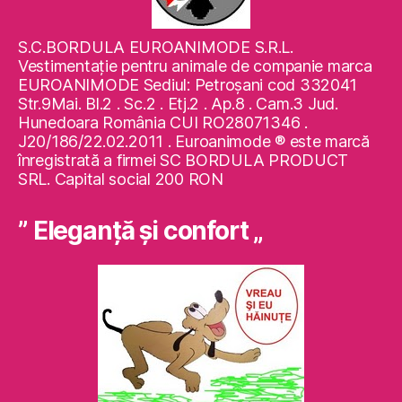
S.C.BORDULA EUROANIMODE S.R.L.
Vestimentaţie pentru animale de companie marca
EUROANIMODE Sediul: Petroşani cod 332041
Str.9Mai. Bl.2 . Sc.2 . Etj.2 . Ap.8 . Cam.3 Jud.
Hunedoara România CUI RO28071346 .
J20/186/22.02.2011 . Euroanimode ® este marcă
înregistrată a firmei SC BORDULA PRODUCT
SRL. Capital social 200 RON
” Eleganţă şi confort „