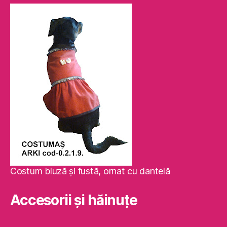
Costum bluză şi fustă, ornat cu dantelă
Accesorii și hăinuțe