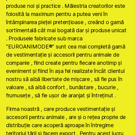
produse noi şi practice . Măiestria creatorilor este
folosită la maximum pentru a putea veni în
întâmpinarea pieţei pretenţioase , creând o gamă
sortimentală cât mai bogată dar şi produse unicat
. Produsele fabricate sub marca
"EUROANIMODE®" sunt cea mai completă gamă
de vestimentaţie şi accesorii pentru animale de
companie , fiind create pentru fiecare anotimp şi
eveniment şi fiind în aşa fel realizate încât clientul
nostru să aibă libertate de mişcare , să fie pus în
valoare , să aibă confort , bunăstare , bucurie ,
frumuseţe , să fie uşor de aranjat şi întreţinut .
Firma noastră , care produce vestimentaţie şi
accesorii pentru animale , are şi o reţea proprie de
distribuţie care acoperă aproape în întregime
teritoriul ţării şi facem export . Pentru acest lucru