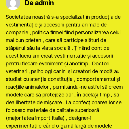
De admin
Societatea noastră s-a specializat în producţia de
vestimentaţie şi accesorii pentru animale de
companie , politica firmei fiind personalizarea celui
mai bun prieten , care să participe alături de
stăpânul său la viaţa socială . Ţinând cont de
acest lucru am creat vestimentaţie şi accesorii
pentru fiecare eveniment şi anotimp . Doctori
veterinari , psihologi canini şi creatori de modă au
studiat cu atenţie constituţia , comportamentul şi
reacţiile animalelor , permiţându-ne astfel să creem
modele care să protejeze dar , în acelaşi timp , să
dea libertate de mişcare . La confecţionarea lor se
folosesc materiale de calitate superioară
(majoritatea import Italia) , designer-i
experimentaţi creând o gamă largă de modele