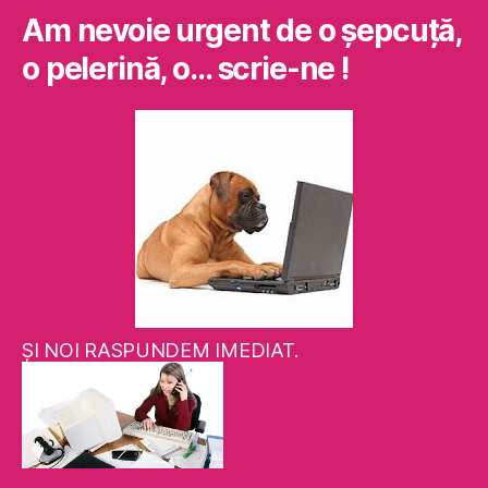
Am nevoie urgent de o şepcuţă,
o pelerină, o… scrie-ne !
ŞI NOI RASPUNDEM IMEDIAT.