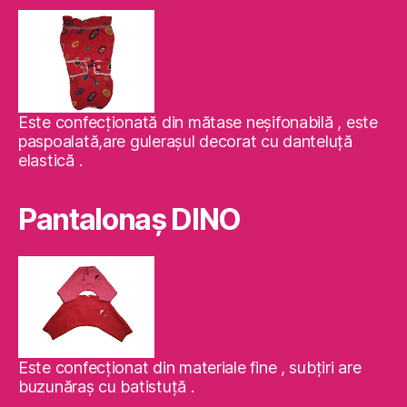
Este confecţionată din mătase neşifonabilă , este
paspoalată,are guleraşul decorat cu danteluţă
elastică .
Pantalonaş DINO
Este confecţionat din materiale fine , subţiri are
buzunăraş cu batistuţă .