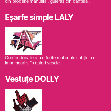
din broderie manuală , guleraş din dantelă .
Eşarfe simple LALY
Confecţionate din diferite materiale subţiri, cu
imprimeuri şi în culori vesele.
Vestuţe DOLLY