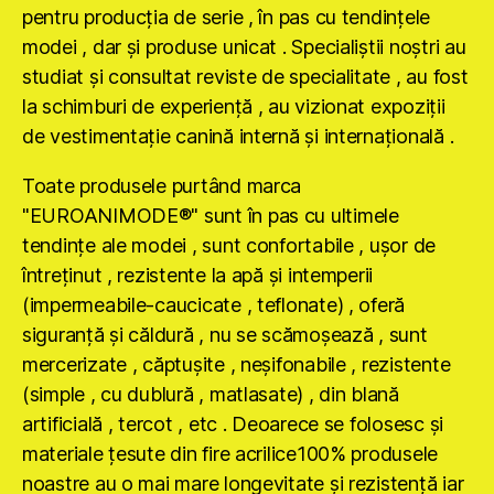
pentru producţia de serie , în pas cu tendinţele
modei , dar şi produse unicat . Specialiştii noştri au
studiat şi consultat reviste de specialitate , au fost
la schimburi de experienţă , au vizionat expoziţii
de vestimentaţie canină internă şi internaţională .
Toate produsele purtând marca
"EUROANIMODE®" sunt în pas cu ultimele
tendinţe ale modei , sunt confortabile , uşor de
întreţinut , rezistente la apă şi intemperii
(impermeabile-caucicate , teflonate) , oferă
siguranţă şi căldură , nu se scămoşează , sunt
mercerizate , căptuşite , neşifonabile , rezistente
(simple , cu dublură , matlasate) , din blană
artificială , tercot , etc . Deoarece se folosesc şi
materiale ţesute din fire acrilice100% produsele
noastre au o mai mare longevitate şi rezistenţă iar