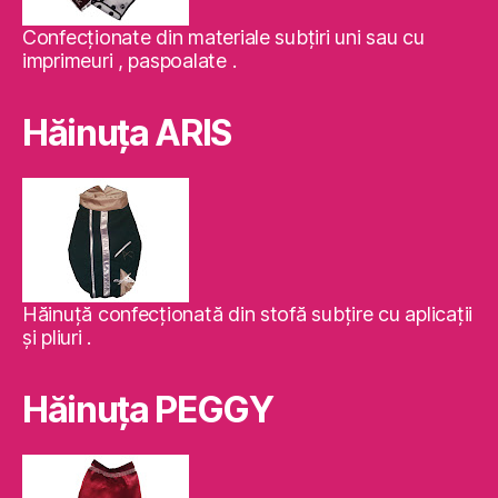
Confecţionate din materiale subţiri uni sau cu
imprimeuri , paspoalate .
Hăinuţa ARIS
Hăinuţă confecţionată din stofă subţire cu aplicaţii
şi pliuri .
Hăinuţa PEGGY