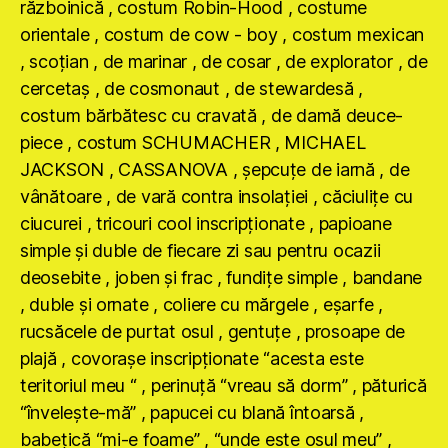
războinică , costum Robin-Hood , costume
orientale , costum de cow - boy , costum mexican
, scoţian , de marinar , de cosar , de explorator , de
cercetaş , de cosmonaut , de stewardesă ,
costum bărbătesc cu cravată , de damă deuce-
piece , costum SCHUMACHER , MICHAEL
JACKSON , CASSANOVA , şepcuţe de iarnă , de
vânătoare , de vară contra insolaţiei , căciuliţe cu
ciucurei , tricouri cool inscripţionate , papioane
simple şi duble de fiecare zi sau pentru ocazii
deosebite , joben şi frac , fundiţe simple , bandane
, duble şi ornate , coliere cu mărgele , eşarfe ,
rucsăcele de purtat osul , gentuţe , prosoape de
plajă , covoraşe inscripţionate “acesta este
teritoriul meu “ , perinuţă “vreau să dorm” , păturică
“înveleşte-mă” , papucei cu blană întoarsă ,
babeţică “mi-e foame” , “unde este osul meu” ,