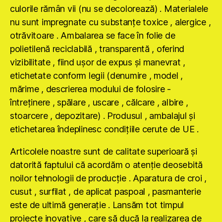
culorile rămân vii (nu se decolorează) . Materialele
nu sunt impregnate cu substanţe toxice , alergice ,
otrăvitoare . Ambalarea se face în folie de
polietilenă reciclabilă , transparentă , oferind
vizibilitate , fiind uşor de expus şi manevrat ,
etichetate conform legii (denumire , model ,
mărime , descrierea modului de folosire -
întreţinere , spălare , uscare , călcare , albire ,
stoarcere , depozitare) . Produsul , ambalajul şi
etichetarea îndeplinesc condiţiile cerute de UE .
Articolele noastre sunt de calitate superioară şi
datorită faptului că acordăm o atenţie deosebită
noilor tehnologii de producţie . Aparatura de croi ,
cusut , surfilat , de aplicat paspoal , pasmanterie
este de ultimă generaţie . Lansăm tot timpul
proiecte inovative , care să ducă la realizarea de