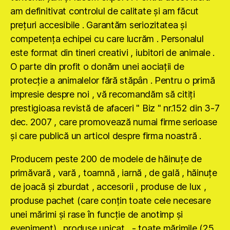
am definitivat controlul de calitate şi am făcut
preţuri accesibile . Garantăm seriozitatea şi
competenţa echipei cu care lucrăm . Personalul
este format din tineri creativi , iubitori de animale .
O parte din profit o donăm unei aociaţii de
protecţie a animalelor fără stăpân . Pentru o primă
impresie despre noi , vă recomandăm să citiţi
prestigioasa revistă de afaceri " Biz " nr.152 din 3-7
dec. 2007 , care promovează numai firme serioase
şi care publică un articol despre firma noastră .
Producem peste 200 de modele de hăinuţe de
primăvară , vară , toamnă , iarnă , de gală , hăinuţe
de joacă şi zburdat , accesorii , produse de lux ,
produse pachet (care conţin toate cele necesare
unei mărimi şi rase în funcţie de anotimp şi
eveniment) , produse unicat , - toate mărimile (25