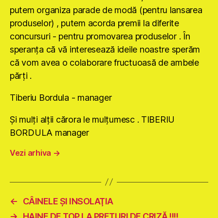
putem organiza parade de modă (pentru lansarea
produselor) , putem acorda premii la diferite
concursuri - pentru promovarea produselor . În
speranţa că vă interesează ideile noastre sperăm
că vom avea o colaborare fructuoasă de ambele
părţi .
Tiberiu Bordula - manager
Şi mulţi alţii cărora le mulţumesc . TIBERIU
BORDULA manager
Vezi arhiva
→
←
CÂINELE ŞI INSOLAŢIA
→
HAINE DE TOP LA PREȚURI DE CRIZĂ !!!!