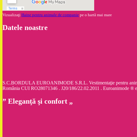
Vizualizaţi
Haine pentru animale de companie
pe o hartă mai mare
Datele noastre
S.C.BORDULA EUROANIMODE S.R.L. Vestimentaţie pentru animale d
România CUI RO28071346 . J20/186/22.02.2011 . Euroanimode ® 
” Eleganţă şi confort „