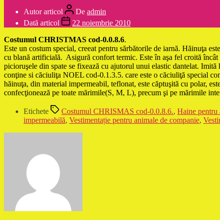
Autor articol
De
admin
Dată articol
22 noiembrie 2010
Costumul CHRISTMAS cod-0.0.8.6
.
Este un costum special, creeat pentru sărbătorile de iarnă. Hăinuţa este 
cu blană artificială. Asigură confort termic. Este în aşa fel croită încâ
picioruşele din spate se fixează cu ajutorul unui elastic dantelat. I
conţine si căciuliţa NOEL cod-0.1.3.5. care este o căciuliţă special con
hăinuţa, din material impermeabil, teflonat, este căptuşită cu polar, este
confecţionează pe toate mărimile(S, M, L), precum şi pe mărimile inter
Etichete
Costumul CHRISMAS cod-0.0.8.6.
,
Haine pentru
impermeabilă
,
Vestimentație pentru animale de companie
,
Vesti