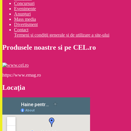
Concursuri
Evenimente
Anunțuri
Mass media
Divertisment
Contact
Termeni şi condiţii generale şi de utilizare a site-ului
Produsele noastre si pe CEL.ro
https://www.emag.ro
Locaţia