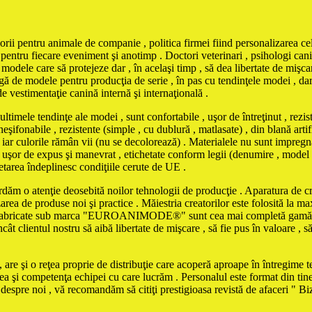
orii pentru animale de companie , politica firmei fiind personalizarea cel
pentru fiecare eveniment şi anotimp . Doctori veterinari , psihologi canin
odele care să protejeze dar , în acelaşi timp , să dea libertate de mişcar
ă de modele pentru producţia de serie , în pas cu tendinţele modei , dar şi
de vestimentaţie canină internă şi internaţională .
tendinţe ale modei , sunt confortabile , uşor de întreţinut , rezistent
şifonabile , rezistente (simple , cu dublură , matlasate) , din blană artifi
iar culorile rămân vii (nu se decolorează) . Materialele nu sunt impregna
iind uşor de expus şi manevrat , etichetate conform legii (denumire , model
chetarea îndeplinesc condiţiile cerute de UE .
ordăm o atenţie deosebită noilor tehnologii de producţie . Aparatura de cro
zarea de produse noi şi practice . Măiestria creatorilor este folosită la 
le fabricate sub marca "EUROANIMODE®" sunt cea mai completă gamă de 
cât clientul nostru să aibă libertate de mişcare , să fie pus în valoare , s
are şi o reţea proprie de distribuţie care acoperă aproape în întregime ter
tea şi competenţa echipei cu care lucrăm . Personalul este format din tine
e despre noi , vă recomandăm să citiţi prestigioasa revistă de afaceri " 