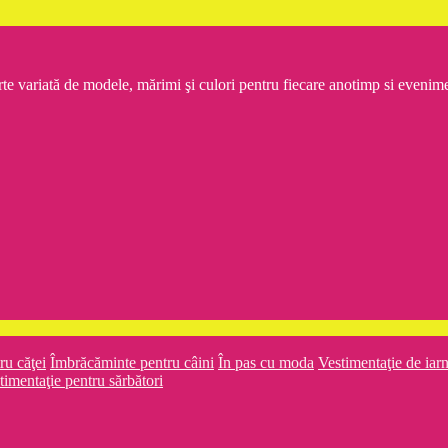
rte variată de modele, mărimi şi culori pentru fiecare anotimp si even
ru căţei
Îmbrăcăminte pentru câini
În pas cu moda
Vestimentaţie de iar
timentaţie pentru sărbători