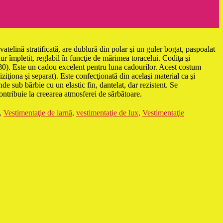
atelină stratificată, are dublură din polar şi un guler bogat, paspoalat
nur împletit, reglabil în funcţie de mărimea toracelui. Codiţa şi
80). Este un cadou excelent pentru luna cadourilor. Acest costum
iţiona şi separat). Este confecţionată din acelaşi material ca şi
nde sub bărbie cu un elastic fin, dantelat, dar rezistent. Se
ntribuie la creearea atmosferei de sărbătoare.
,
Vestimentaţie de iarnă
,
vestimentaţie de lux
,
Vestimentaţie