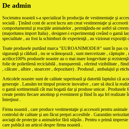
De admin
Societatea noastră s-a specializat în producţia de vestimentaţie şi acces
socială . Ţinând cont de acest lucru am creat vestimentaţie şi accesorii 
comportamentul şi reacţiile animalelor , permiţându-ne astfel să creem m
(majoritatea import Italia) , designer-i experimentaţi creând o gamă larg
specialitate , au fost la schimburi de experienţă , au vizionat expoziţii 
Toate produsele purtând marca "EUROANIMODE®" sunt în pas cu ultimele 
siguranţă şi căldură , nu se scămoşează , sunt mercerizate , căptuşite , ne
acrilice100% produsele noastre au o mai mare longevitate şi rezistenţă 
folie de polietilenă reciclabilă , transparentă , oferind vizibilitate , f
, călcare , albire , stoarcere , depozitare) . Produsul , ambalajul şi eti
Articolele noastre sunt de calitate superioară şi datorită faptului că ac
generaţie . Lansăm tot timpul proiecte inovative , care să ducă la reali
o gamă sortimentală cât mai bogată dar şi produse unicat . Produse
create pentru fiecare anotimp şi eveniment şi fiind în aşa fel realizate în
întreţinut .
Firma noastră , care produce vestimentaţie şi accesorii pentru animale , 
controlul de calitate şi am făcut preţuri accesibile . Garantăm seriozita
aociaţii de protecţie a animalelor fără stăpân . Pentru o primă impresi
care publică un articol despre firma noastră .