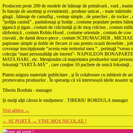
Producem peste 200 de modele de hăinuţe de primăvară , vară , toamnă , 
în funcţie de anotimp şi eveniment) , produse unicat , - toate mărimile 
glugă , hăinuţe de camuflaj , vestuţe simple , de şmecher , de rocker , d
”poliţia canină” , pantalonaşi şi fustiţe , costume populare pentru băi
ţigancă şi ţigan , costum de crăciuniţă şi de moş crăciun , costum mili
războinică , costum Robin-Hood , costume orientale , costum de cow - 
cravată , de damă deuce-piece , costum SCHUMACHER , MICHAEL JACKS
papioane simple şi duble de fiecare zi sau pentru ocazii deosebite , jobe
covoraşe inscripţionate “acesta este teritoriul meu “ , perinuţă “vreau
colecţia “mari personalităţi ale istoriei”- NAPOLEON 
MATA HARI , etc. Menţionăm că majoritatea produselor sunt personaliza
folosinţă “IARTĂ-MĂ” , care conţine 10 pachete de unică folosinţă , cu t
Putem asigura materiale publicitare , şi în colaborare cu iubitorii de 
promovarea produselor . În speranţa că vă interesează ideile noastre 
Tiberiu Bordula - manager
Şi mulţi alţii cărora le mulţumesc . TIBERIU BORDULA manager
Vezi arhiva
→
←
SE PORTĂ
→
VINE MOŞ NICOLAE !