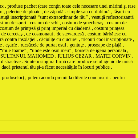
ux , produse pachet (care conţin toate cele necesare unei mărimi şi rase
n , pelerine de ploaie , de zăpadă - simple sau cu dublură , fâşuri cu
stuţă inscripţionată “sunt extraordinar de rău” , vestuţă reflectorizantă
, costum de sport , costum de schi , costum de şmecheraş , costum de
 costum de prinţesă şi prinţ imperial cu diademă , costum prinţesa
, de cercetaş , de cosmonaut , de stewardesă , costum bărbătesc cu
nsolaţiei , căciuliţe cu ciucurei , tricouri cool inscripţionate ,
 , eşarfe , rucsăcele de purtat osul , gentuţe , prosoape de plajă ,
ă “mi-e foame” , “unde este osul meu” , borsetă de igenă personală ,
AMA , SULTANUL MAHOMED , IULIUS CEZAR , MATEI CORVIN ,
istractive . Suntem singura firmă care produce setul igenic de unică
că prietenul tău şi-a făcut necesităţile în locuri publice .
 produselor) , putem acorda premii la diferite concursuri - pentru