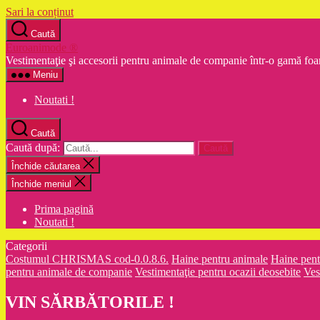
Sari la conținut
Caută
Euroanimode ®
Vestimentaţie şi accesorii pentru animale de companie într-o gamă foa
Meniu
Noutati !
Caută
Caută după:
Închide căutarea
Închide meniul
Prima pagină
Noutati !
Categorii
Costumul CHRISMAS cod-0.0.8.6.
Haine pentru animale
Haine pent
pentru animale de companie
Vestimentaţie pentru ocazii deosebite
Ves
VIN SĂRBĂTORILE !