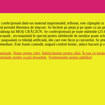
confecţionată dintr-un material impermeabil, teflonat, este căptuşită cu v
t să permită libertatea de mişcare. Se încheie pe piept şi pe spate cu un ş
mită hăinuţa lui MOŞ CRĂCIUN. Se confecţionează pe toate mărimile (25-
cepută , recomandată în special pentru sărbătorile de iarnă(se poate achiz
 paspoalată cu blăniţă artificială, din care este făcut şi cuicurelul. Se pri
mediare. Este foarte comodă, asigură confort termic, aduce bucurii şi co
 animale
,
Haine pentru căţei
,
Îmbrăcăminte pentru câini
,
În pas cu moda
mentaţie pentru ocazii deosebite
,
Vestimentaţie pentru sărbători