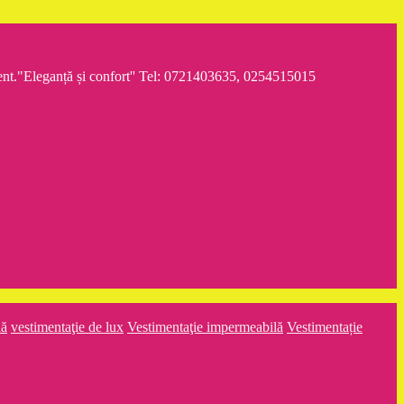
iment."Eleganță și confort'' Tel: 0721403635, 0254515015
nă
vestimentaţie de lux
Vestimentaţie impermeabilă
Vestimentație