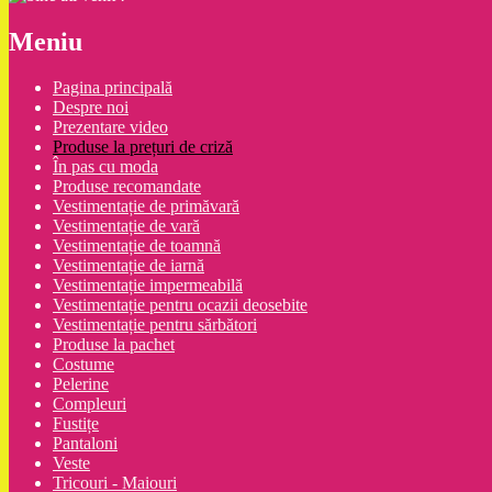
Meniu
Pagina principală
Despre noi
Prezentare video
Produse la prețuri de criză
În pas cu moda
Produse recomandate
Vestimentație de primăvară
Vestimentație de vară
Vestimentație de toamnă
Vestimentație de iarnă
Vestimentație impermeabilă
Vestimentație pentru ocazii deosebite
Vestimentație pentru sărbători
Produse la pachet
Costume
Pelerine
Compleuri
Fustițe
Pantaloni
Veste
Tricouri - Maiouri