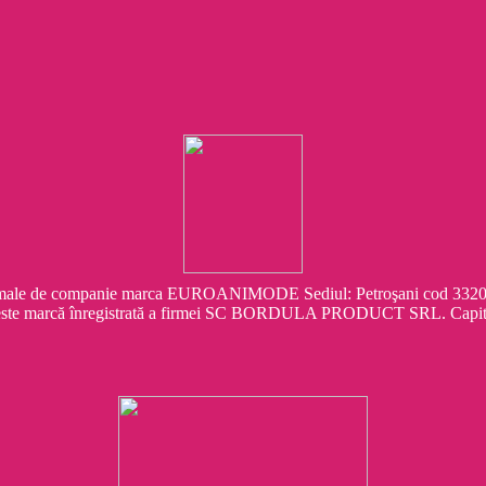
e companie marca EUROANIMODE Sediul: Petroşani cod 332041 Str.
este marcă înregistrată a firmei SC BORDULA PRODUCT SRL. Capit