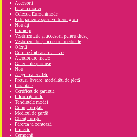
Accesorii
Parada modei
Colecția Euroanimode
Echipamente sportive-trening-uri
Noutăți
Promoții
Vestimentatie și accesorii pentru dresaj
Vestimentație și accesorii medicale
Ofertă
Cum ne îmbrăcăm astăzi?
Atenționare meteo
Galeria de produse
Nou
Alege materialele
Prețuri, livrare, modalități de plată
Loialitate
Certificat de garanție
Informații utile
Tendințele modei
Cutiuța poștală
Medicul de gardă
Clienții noștri
Părerea ta contează
Proiecte
Campanii