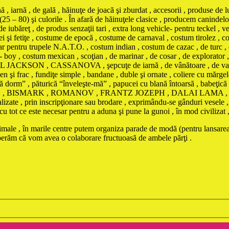
iarnă , de gală , hăinuţe de joacă şi zburdat , accesorii , produse de l
(25 – 80) şi culorile . În afară de hăinuţele clasice , producem canindelo
e iubăreţ , de produs senzaţii tari , extra long vehicle- pentru teckel , ve
eţei şi fetiţe , costume de epocă , costume de carnaval , costum tirolez 
tar pentru trupele N.A.T.O. , costum indian , costum de cazac , de turc ,
boy , costum mexican , scoţian , de marinar , de cosar , de explorator 
ON , CASSANOVA , şepcuţe de iarnă , de vânătoare , de vară contra i
n şi frac , fundiţe simple , bandane , duble şi ornate , coliere cu mărgele
 să dorm” , păturică “înveleşte-mă” , papucei cu blană întoarsă , babeţic
BONAPARTE , BISMARK , ROMANOV , FRANTZ JOZEPH , DALAI L
te , prin inscripţionare sau brodare , exprimându-se gânduri vesele , d
ot ce este necesar pentru a aduna şi pune la gunoi , în mod civilizat , da
animale , în marile centre putem organiza parade de modă (pentru lansarea
sperăm că vom avea o colaborare fructuoasă de ambele părţi .