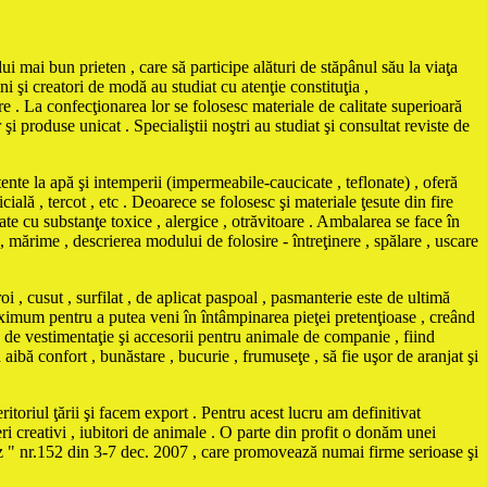
ui mai bun prieten , care să participe alături de stăpânul său la viaţa
i şi creatori de modă au studiat cu atenţie constituţia ,
e . La confecţionarea lor se folosesc materiale de calitate superioară
 produse unicat . Specialiştii noştri au studiat şi consultat reviste de
e la apă şi intemperii (impermeabile-caucicate , teflonate) , oferă
cială , tercot , etc . Deoarece se folosesc şi materiale ţesute din fire
te cu substanţe toxice , alergice , otrăvitoare . Ambalarea se face în
 , mărime , descrierea modului de folosire - întreţinere , spălare , uscare
i , cusut , surfilat , de aplicat paspoal , pasmanterie este de ultimă
maximum pentru a putea veni în întâmpinarea pieţei pretenţioase , creând
vestimentaţie şi accesorii pentru animale de companie , fiind
ă aibă confort , bunăstare , bucurie , frumuseţe , să fie uşor de aranjat şi
itoriul ţării şi facem export . Pentru acest lucru am definitivat
ri creativi , iubitori de animale . O parte din profit o donăm unei
Biz " nr.152 din 3-7 dec. 2007 , care promovează numai firme serioase şi