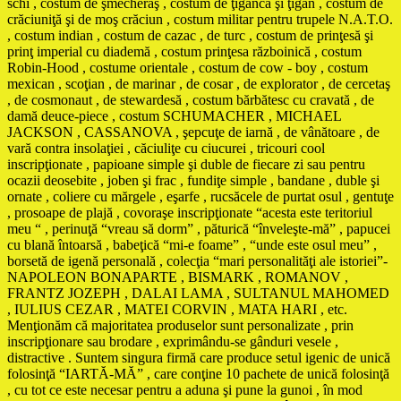
schi , costum de şmecheraş , costum de ţigancă şi ţigan , costum de
crăciuniţă şi de moş crăciun , costum militar pentru trupele N.A.T.O.
, costum indian , costum de cazac , de turc , costum de prinţesă şi
prinţ imperial cu diademă , costum prinţesa războinică , costum
Robin-Hood , costume orientale , costum de cow - boy , costum
mexican , scoţian , de marinar , de cosar , de explorator , de cercetaş
, de cosmonaut , de stewardesă , costum bărbătesc cu cravată , de
damă deuce-piece , costum SCHUMACHER , MICHAEL
JACKSON , CASSANOVA , şepcuţe de iarnă , de vânătoare , de
vară contra insolaţiei , căciuliţe cu ciucurei , tricouri cool
inscripţionate , papioane simple şi duble de fiecare zi sau pentru
ocazii deosebite , joben şi frac , fundiţe simple , bandane , duble şi
ornate , coliere cu mărgele , eşarfe , rucsăcele de purtat osul , gentuţe
, prosoape de plajă , covoraşe inscripţionate “acesta este teritoriul
meu “ , perinuţă “vreau să dorm” , păturică “înveleşte-mă” , papucei
cu blană întoarsă , babeţică “mi-e foame” , “unde este osul meu” ,
borsetă de igenă personală , colecţia “mari personalităţi ale istoriei”-
NAPOLEON BONAPARTE , BISMARK , ROMANOV ,
FRANTZ JOZEPH , DALAI LAMA , SULTANUL MAHOMED
, IULIUS CEZAR , MATEI CORVIN , MATA HARI , etc.
Menţionăm că majoritatea produselor sunt personalizate , prin
inscripţionare sau brodare , exprimându-se gânduri vesele ,
distractive . Suntem singura firmă care produce setul igenic de unică
folosinţă “IARTĂ-MĂ” , care conţine 10 pachete de unică folosinţă
, cu tot ce este necesar pentru a aduna şi pune la gunoi , în mod