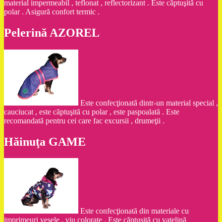
material impermeabil , teflonat , reflectorizant . Este căptuşită cu
polar . Asigură confort termic .
Pelerină AZOREL
Este confecţionată dintr-un material special ,
cauciucat , este căptuşită cu polar , este paspoalată . Este
recomandată pentru cei care fac excursii , drumeţii .
Hăinuţa GAME
Este confecţionată din materiale cu
imprimeuri vesele , viu colorate . Este căptuşită cu vatelină