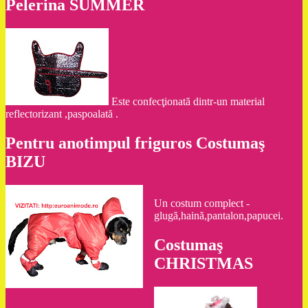
Pelerina SUMMER
Este confecţionată dintr-un material
reflectorizant ,paspoalată .
Pentru anotimpul friguros Costumaş
BIZU
Un costum complect -
glugă,haină,pantalon,papucei.
Costumaş
CHRISTMAS