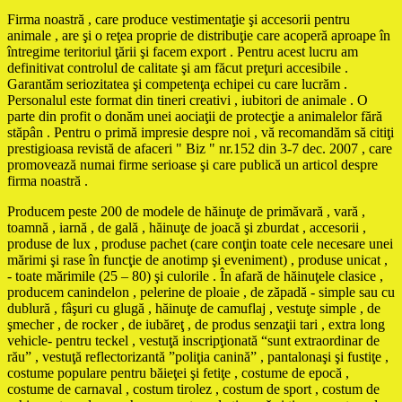
Firma noastră , care produce vestimentaţie şi accesorii pentru
animale , are şi o reţea proprie de distribuţie care acoperă aproape în
întregime teritoriul ţării şi facem export . Pentru acest lucru am
definitivat controlul de calitate şi am făcut preţuri accesibile .
Garantăm seriozitatea şi competenţa echipei cu care lucrăm .
Personalul este format din tineri creativi , iubitori de animale . O
parte din profit o donăm unei aociaţii de protecţie a animalelor fără
stăpân . Pentru o primă impresie despre noi , vă recomandăm să citiţi
prestigioasa revistă de afaceri " Biz " nr.152 din 3-7 dec. 2007 , care
promovează numai firme serioase şi care publică un articol despre
firma noastră .
Producem peste 200 de modele de hăinuţe de primăvară , vară ,
toamnă , iarnă , de gală , hăinuţe de joacă şi zburdat , accesorii ,
produse de lux , produse pachet (care conţin toate cele necesare unei
mărimi şi rase în funcţie de anotimp şi eveniment) , produse unicat ,
- toate mărimile (25 – 80) şi culorile . În afară de hăinuţele clasice ,
producem canindelon , pelerine de ploaie , de zăpadă - simple sau cu
dublură , fâşuri cu glugă , hăinuţe de camuflaj , vestuţe simple , de
şmecher , de rocker , de iubăreţ , de produs senzaţii tari , extra long
vehicle- pentru teckel , vestuţă inscripţionată “sunt extraordinar de
rău” , vestuţă reflectorizantă ”poliţia canină” , pantalonaşi şi fustiţe ,
costume populare pentru băieţei şi fetiţe , costume de epocă ,
costume de carnaval , costum tirolez , costum de sport , costum de