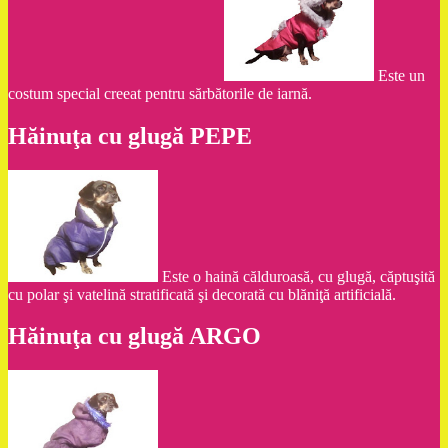
Este un
costum special creeat pentru sărbătorile de iarnă.
Hăinuţa cu glugă PEPE
Este o haină călduroasă, cu glugă, căptuşită
cu polar şi vatelină stratificată şi decorată cu blăniţă artificială.
Hăinuţa cu glugă ARGO