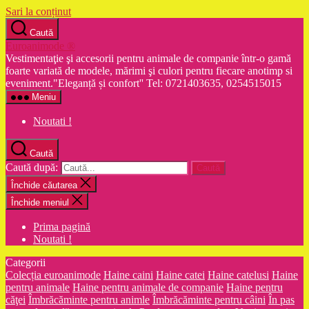
Sari la conținut
Caută
Euroanimode ®
Vestimentaţie şi accesorii pentru animale de companie într-o gamă
foarte variată de modele, mărimi şi culori pentru fiecare anotimp si
eveniment."Eleganță și confort'' Tel: 0721403635, 0254515015
Meniu
Noutati !
Caută
Caută după:
Închide căutarea
Închide meniul
Prima pagină
Noutati !
Categorii
Colecția euroanimode
Haine caini
Haine catei
Haine catelusi
Haine
pentru animale
Haine pentru animale de companie
Haine pentru
căţei
Îmbrăcăminte pentru animle
Îmbrăcăminte pentru câini
În pas