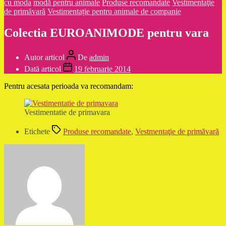
cu moda
modă pentru animale
Produse recomandate
Vestimentaţie
de primăvară
Vestimentație pentru animale de companie
Colectia EUROANIMODE pentru vara
Autor articol
De
admin
Dată articol
19 februarie 2014
Pentru acesata perioada va recomandam:
Vestimentatie de primavara
Etichete
Produse recomandate
,
Vestmentaţie de primăvară