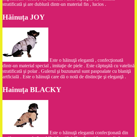
stratificată şi are dublură dintr-un material fin , lucios .
Hăinuţa JOY
Este o hăinuţă elegantă , confecţionată
dintr-un material special , imitaţie de piele . Este căptuşită cu vatelină
stratificată şi polar . Gulerul şi buzunarul sunt paspoalate cu blaniţă
artficială . Este o hăinuţă care dă o notă de distincţie şi eleganţă .
Hainuţa BLACKY
Este o hăinuţă elegantă confecţionată din