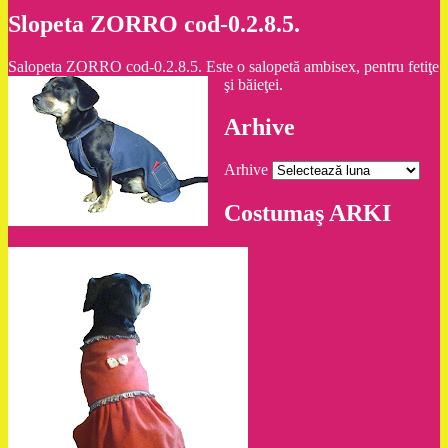
Slopeta ZORRO cod-0.2.8.5.
Salopeta ZORRO cod-0.2.8.5. Este o salopetă ambisex, pentru fetiţe
şi băieţei.
Arhive
Arhive
Costumaş ARKI