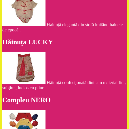
Hainuţă elegantă din stofă imitând hainele
de epocă .
Hăinuţa LUCKY
Hăinuţă confecţionată dintr-un material fin ,
subţire , lucios cu pliuri .
Compleu NERO