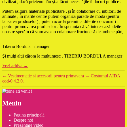
civilizat , dacă prietenul tău şi-a făcut necesităţile în locuri publice .
Putem asigura materiale publicitare , şi în colaborare cu iubitorii de
animale , în marile centre putem organiza parade de modă (pentru
lansarea produselor) , putem acorda premii la diferite concursuri -
pentru promovarea produselor . În speranţa că vă interesează ideile
noastre sperăm că vom avea o colaborare fructuoasă de ambele părţi
.
Tiberiu Bordula - manager
Şi mulţi alţii cărora le mulţumesc . TIBERIU BORDULA manager
Vezi arhiva
→
←
Vestimentatie si accesorii pentru primavara
→
Costumul AIDA
cod-0.4.2.0.
Meniu
Pagina principală
Despre noi
Prezentare video