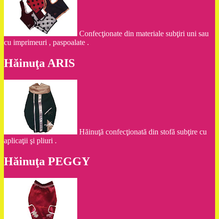
Confecţionate din materiale subţiri uni sau
cu imprimeuri , paspoalate .
Hăinuţa ARIS
Hăinuţă confecţionată din stofă subţire cu
aplicaţii şi pliuri .
Hăinuţa PEGGY