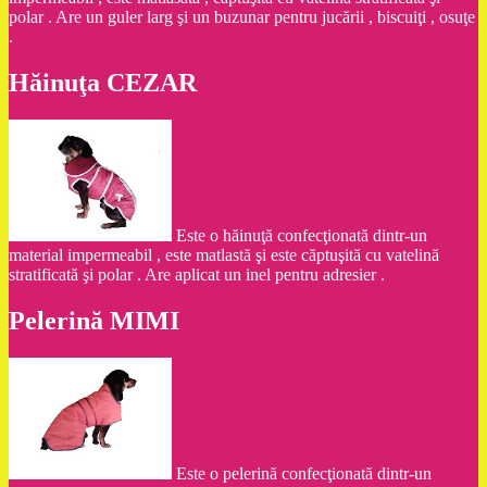
polar . Are un guler larg şi un buzunar pentru jucării , biscuiţi , osuţe
.
Hăinuţa CEZAR
Este o hăinuţă confecţionată dintr-un
material impermeabil , este matlastă şi este căptuşită cu vatelină
stratificată şi polar . Are aplicat un inel pentru adresier .
Pelerină MIMI
Este o pelerină confecţionată dintr-un