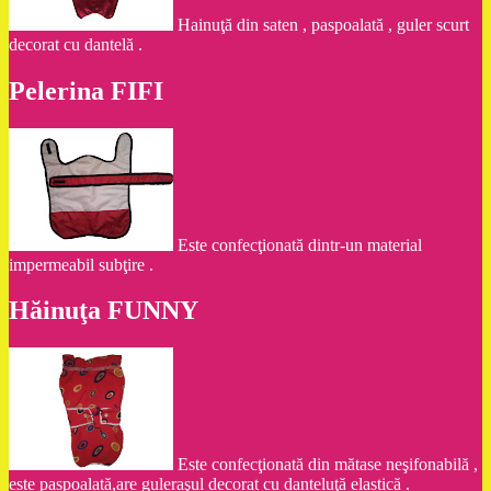
Hainuţă din saten , paspoalată , guler scurt
decorat cu dantelă .
Pelerina FIFI
Este confecţionată dintr-un material
impermeabil subţire .
Hăinuţa FUNNY
Este confecţionată din mătase neşifonabilă ,
este paspoalată,are guleraşul decorat cu danteluţă elastică .