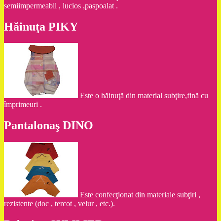
semiimpermeabil , lucios ,paspoalat .
Hăinuţa PIKY
Este o hăinuţă din material subţire,fină cu
împrimeuri .
Pantalonaş DINO
Este confecţionat din materiale subţiri ,
rezistente (doc , tercot , velur , etc.).