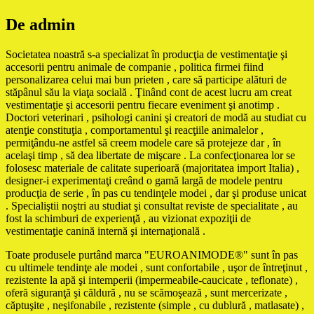
De admin
Societatea noastră s-a specializat în producţia de vestimentaţie şi
accesorii pentru animale de companie , politica firmei fiind
personalizarea celui mai bun prieten , care să participe alături de
stăpânul său la viaţa socială . Ţinând cont de acest lucru am creat
vestimentaţie şi accesorii pentru fiecare eveniment şi anotimp .
Doctori veterinari , psihologi canini şi creatori de modă au studiat cu
atenţie constituţia , comportamentul şi reacţiile animalelor ,
permiţându-ne astfel să creem modele care să protejeze dar , în
acelaşi timp , să dea libertate de mişcare . La confecţionarea lor se
folosesc materiale de calitate superioară (majoritatea import Italia) ,
designer-i experimentaţi creând o gamă largă de modele pentru
producţia de serie , în pas cu tendinţele modei , dar şi produse unicat
. Specialiştii noştri au studiat şi consultat reviste de specialitate , au
fost la schimburi de experienţă , au vizionat expoziţii de
vestimentaţie canină internă şi internaţională .
Toate produsele purtând marca "EUROANIMODE®" sunt în pas
cu ultimele tendinţe ale modei , sunt confortabile , uşor de întreţinut ,
rezistente la apă şi intemperii (impermeabile-caucicate , teflonate) ,
oferă siguranţă şi căldură , nu se scămoşează , sunt mercerizate ,
căptuşite , neşifonabile , rezistente (simple , cu dublură , matlasate) ,