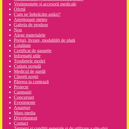
Vestimentație și accesorii medicale
Ofertă
Cum ne îmbrăcăm astăzi?
Atenționare meteo
Galeria de produse
Nou
Alege materialele
Prețuri, livrare, modalități de plată
Loialitate
Certificat de garanție
Informații utile
Tendințele modei
Cutiuța poștală
Medicul de gardă
Clienții noștri
Părerea ta contează
Proiecte
Campanii
Concursuri
Evenimente
Anunțuri
Mass media
Divertisment
Contact
Termeni şi condiţii generale şi de utilizare a site-ului