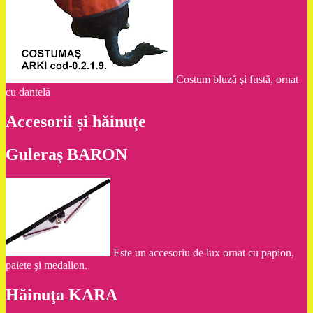
Costum bluză şi fustă, ornat
cu dantelă
Accesorii și hăinuțe
Guleraş BARON
Este un accesoriu de lux ornat cu papion,
paiete şi medalion.
Hăinuţa KARA