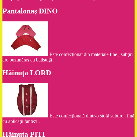
Pantalonaş DINO
Este confecţionat din materiale fine , subţiri
are buzunăraş cu batistuţă .
Hăinuţa LORD
Este confecţionată dintr-o stofă subţire , fină
cu aplicaţii fantezi .
Hăinuţa PITI