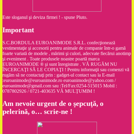
Este sloganul şi deviza firmei ! - spune Pluto.
Important
S.C.BORDULA EUROANIMODE S.R.L. confecţionează
vestimentaţie şi accesorii pentru animale de companie într-o gamă
foarte variată de modele , mărimi şi culori, adecvate fiecărui anotimp
şi eveniment . Toate produsele noastre poartă marca
EUROANIMODE ® şi sunt înregistrate . VĂ RUGĂM NU
ÎNCERCAŢI SĂ LE COPIAŢI ! Pentru informaţii sau comenzi vă
rugăm să ne contactaţi prin : gadget-ul contact sau la E-mail
:euroanimode@euroanimode.ro euroanimode@yahoo.com /
euroanimode@gmail.com sau :Tel/Fax:0254-515015 Mobil :
0787802926 / 0721-403635 VĂ MULŢUMIM !
Am nevoie urgent de o şepcuţă, o
pelerină, o… scrie-ne !