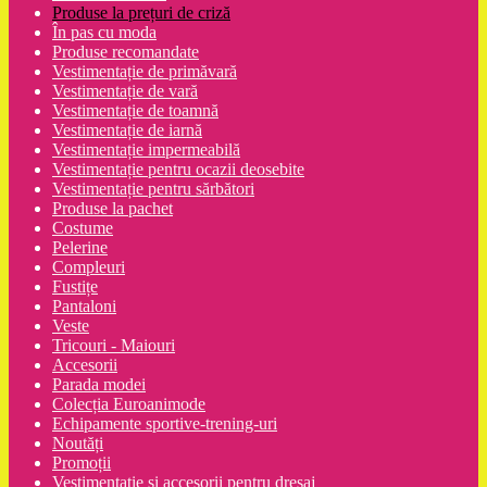
Produse la prețuri de criză
În pas cu moda
Produse recomandate
Vestimentație de primăvară
Vestimentație de vară
Vestimentație de toamnă
Vestimentație de iarnă
Vestimentație impermeabilă
Vestimentație pentru ocazii deosebite
Vestimentație pentru sărbători
Produse la pachet
Costume
Pelerine
Compleuri
Fustițe
Pantaloni
Veste
Tricouri - Maiouri
Accesorii
Parada modei
Colecția Euroanimode
Echipamente sportive-trening-uri
Noutăți
Promoții
Vestimentatie și accesorii pentru dresaj