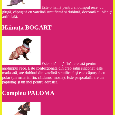
Este o haină pentru anotimpul rece, cu
glugă, căptuşită cu vatelină stratificată şi dublură, decorată cu blăniţă
artificială.
Hăinuţa BOGART
Este o hăinuţă fină, creeată pentru
anotimpul rece. Este confecţionată din crep satin siliconat, este
matlasată, are dublură din vatelină stratificată şi este căptuşită cu
polar (un material fin, călduros, moale). Este paspoalată, are un
papionaş şi un inel pentru adresier.
Compleu PALOMA