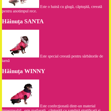
Este o haină cu glugă, căptuşită, creeată
pentru anotimpul rece.
Hăinuţa SANTA
Este special creeată pentru sărbătorile de
iarnă
Hăinuţa WINNY
Este confecţionată dintr-un material
impermeabil , este matlasată , căptuşită cu vatelină stratificată şi