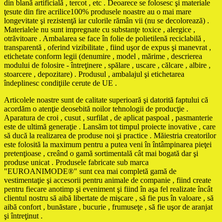
din blană artificială , tercot , etc . Deoarece se folosesc şi materiale
ţesute din fire acrilice100% produsele noastre au o mai mare
longevitate şi rezistenţă iar culorile rămân vii (nu se decolorează) .
Materialele nu sunt impregnate cu substanţe toxice , alergice ,
otrăvitoare . Ambalarea se face în folie de polietilenă reciclabilă ,
transparentă , oferind vizibilitate , fiind uşor de expus şi manevrat ,
etichetate conform legii (denumire , model , mărime , descrierea
modului de folosire - întreţinere , spălare , uscare , călcare , albire ,
stoarcere , depozitare) . Produsul , ambalajul şi etichetarea
îndeplinesc condiţiile cerute de UE .
Articolele noastre sunt de calitate superioară şi datorită faptului că
acordăm o atenţie deosebită noilor tehnologii de producţie .
Aparatura de croi , cusut , surfilat , de aplicat paspoal , pasmanterie
este de ultimă generaţie . Lansăm tot timpul proiecte inovative , care
să ducă la realizarea de produse noi şi practice . Măiestria creatorilor
este folosită la maximum pentru a putea veni în întâmpinarea pieţei
pretenţioase , creând o gamă sortimentală cât mai bogată dar şi
produse unicat . Produsele fabricate sub marca
"EUROANIMODE®" sunt cea mai completă gamă de
vestimentaţie şi accesorii pentru animale de companie , fiind create
pentru fiecare anotimp şi eveniment şi fiind în aşa fel realizate încât
clientul nostru să aibă libertate de mişcare , să fie pus în valoare , să
aibă confort , bunăstare , bucurie , frumuseţe , să fie uşor de aranjat
şi întreţinut .