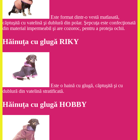
Este format dintr-o vestă matlasată,
căptuşită cu vatelină şi dublură din polar. Şepcuţa este confecţionată
din material impermeabil şi are cozoroc, pentru a proteja ochii.
Hăinuţa cu glugă RIKY
Este o haină cu glugă, căptuşită şi cu
dublură din vatelină stratificată.
Hăinuţa cu glugă HOBBY