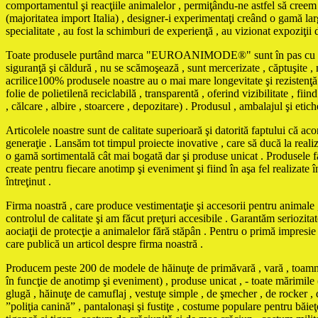
comportamentul şi reacţiile animalelor , permiţându-ne astfel să creem m
(majoritatea import Italia) , designer-i experimentaţi creând o gamă larg
specialitate , au fost la schimburi de experienţă , au vizionat expoziţii 
Toate produsele purtând marca "EUROANIMODE®" sunt în pas cu ultimele 
siguranţă şi căldură , nu se scămoşează , sunt mercerizate , căptuşite , ne
acrilice100% produsele noastre au o mai mare longevitate şi rezistenţă 
folie de polietilenă reciclabilă , transparentă , oferind vizibilitate , f
, călcare , albire , stoarcere , depozitare) . Produsul , ambalajul şi eti
Articolele noastre sunt de calitate superioară şi datorită faptului că ac
generaţie . Lansăm tot timpul proiecte inovative , care să ducă la reali
o gamă sortimentală cât mai bogată dar şi produse unicat . Produse
create pentru fiecare anotimp şi eveniment şi fiind în aşa fel realizate în
întreţinut .
Firma noastră , care produce vestimentaţie şi accesorii pentru animale , 
controlul de calitate şi am făcut preţuri accesibile . Garantăm seriozita
aociaţii de protecţie a animalelor fără stăpân . Pentru o primă impresi
care publică un articol despre firma noastră .
Producem peste 200 de modele de hăinuţe de primăvară , vară , toamnă , 
în funcţie de anotimp şi eveniment) , produse unicat , - toate mărimile 
glugă , hăinuţe de camuflaj , vestuţe simple , de şmecher , de rocker , d
”poliţia canină” , pantalonaşi şi fustiţe , costume populare pentru băi