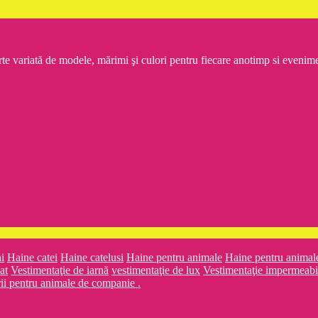
rte variată de modele, mărimi şi culori pentru fiecare anotimp si even
i
Haine catei
Haine catelusi
Haine pentru animale
Haine pentru animal
at
Vestimentaţie de iarnă
vestimentaţie de lux
Vestimentaţie impermeabi
rii pentru animale de companie .