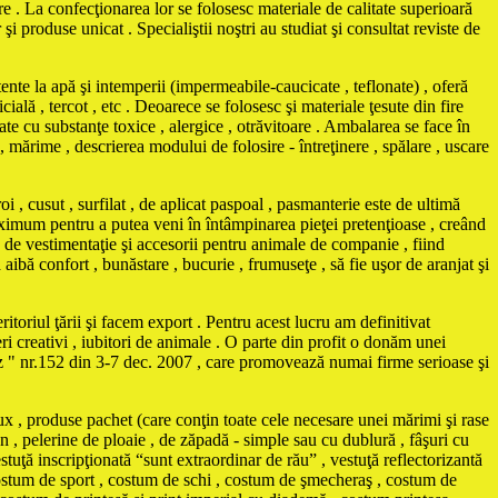
e . La confecţionarea lor se folosesc materiale de calitate superioară
 produse unicat . Specialiştii noştri au studiat şi consultat reviste de
e la apă şi intemperii (impermeabile-caucicate , teflonate) , oferă
cială , tercot , etc . Deoarece se folosesc şi materiale ţesute din fire
te cu substanţe toxice , alergice , otrăvitoare . Ambalarea se face în
 , mărime , descrierea modului de folosire - întreţinere , spălare , uscare
i , cusut , surfilat , de aplicat paspoal , pasmanterie este de ultimă
maximum pentru a putea veni în întâmpinarea pieţei pretenţioase , creând
vestimentaţie şi accesorii pentru animale de companie , fiind
ă aibă confort , bunăstare , bucurie , frumuseţe , să fie uşor de aranjat şi
itoriul ţării şi facem export . Pentru acest lucru am definitivat
ri creativi , iubitori de animale . O parte din profit o donăm unei
Biz " nr.152 din 3-7 dec. 2007 , care promovează numai firme serioase şi
ux , produse pachet (care conţin toate cele necesare unei mărimi şi rase
n , pelerine de ploaie , de zăpadă - simple sau cu dublură , fâşuri cu
stuţă inscripţionată “sunt extraordinar de rău” , vestuţă reflectorizantă
, costum de sport , costum de schi , costum de şmecheraş , costum de