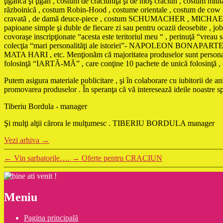
ţigancă şi ţigan , costum de crăciuniţă şi de moş crăciun , costum mili
războinică , costum Robin-Hood , costume orientale , costum de cow - 
cravată , de damă deuce-piece , costum SCHUMACHER , MICHAEL JACKS
papioane simple şi duble de fiecare zi sau pentru ocazii deosebite , jobe
covoraşe inscripţionate “acesta este teritoriul meu “ , perinuţă “vreau
colecţia “mari personalităţi ale istoriei”- NAPOLEON 
MATA HARI , etc. Menţionăm că majoritatea produselor sunt personaliza
folosinţă “IARTĂ-MĂ” , care conţine 10 pachete de unică folosinţă , cu t
Putem asigura materiale publicitare , şi în colaborare cu iubitorii de 
promovarea produselor . În speranţa că vă interesează ideile noastre 
Tiberiu Bordula - manager
Şi mulţi alţii cărora le mulţumesc . TIBERIU BORDULA manager
Vezi arhiva
→
←
Vin sarbatorile….
→
Oferte pentru CRACIUN
Meniu
Pagina principală