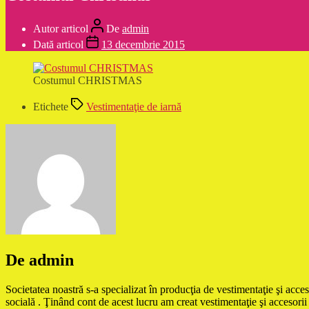
Autor articol
De
admin
Dată articol
13 decembrie 2015
Costumul CHRISTMAS
Etichete
Vestimentaţie de iarnă
De admin
Societatea noastră s-a specializat în producţia de vestimentaţie şi acces
socială . Ţinând cont de acest lucru am creat vestimentaţie şi accesorii 