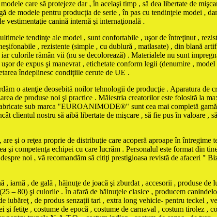
odele care să protejeze dar , în acelaşi timp , să dea libertate de mişcar
ă de modele pentru producţia de serie , în pas cu tendinţele modei , dar şi
de vestimentaţie canină internă şi internaţională .
tendinţe ale modei , sunt confortabile , uşor de întreţinut , rezistent
şifonabile , rezistente (simple , cu dublură , matlasate) , din blană artifi
iar culorile rămân vii (nu se decolorează) . Materialele nu sunt impregna
iind uşor de expus şi manevrat , etichetate conform legii (denumire , model
chetarea îndeplinesc condiţiile cerute de UE .
ordăm o atenţie deosebită noilor tehnologii de producţie . Aparatura de cro
zarea de produse noi şi practice . Măiestria creatorilor este folosită la 
le fabricate sub marca "EUROANIMODE®" sunt cea mai completă gamă de 
cât clientul nostru să aibă libertate de mişcare , să fie pus în valoare , s
are şi o reţea proprie de distribuţie care acoperă aproape în întregime ter
tea şi competenţa echipei cu care lucrăm . Personalul este format din tine
e despre noi , vă recomandăm să citiţi prestigioasa revistă de afaceri " 
iarnă , de gală , hăinuţe de joacă şi zburdat , accesorii , produse de l
(25 – 80) şi culorile . În afară de hăinuţele clasice , producem canindelo
e iubăreţ , de produs senzaţii tari , extra long vehicle- pentru teckel , ve
eţei şi fetiţe , costume de epocă , costume de carnaval , costum tirolez 