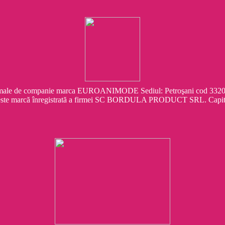
e companie marca EUROANIMODE Sediul: Petroşani cod 332041 Str.
este marcă înregistrată a firmei SC BORDULA PRODUCT SRL. Capit