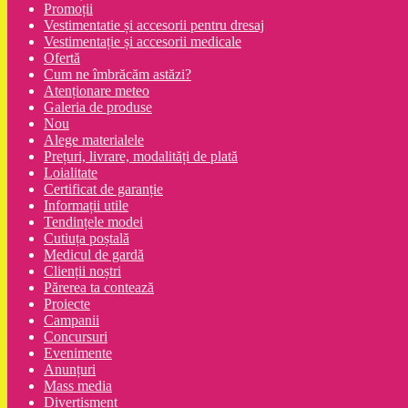
Promoții
Vestimentatie și accesorii pentru dresaj
Vestimentație și accesorii medicale
Ofertă
Cum ne îmbrăcăm astăzi?
Atenționare meteo
Galeria de produse
Nou
Alege materialele
Prețuri, livrare, modalități de plată
Loialitate
Certificat de garanție
Informații utile
Tendințele modei
Cutiuța poștală
Medicul de gardă
Clienții noștri
Părerea ta contează
Proiecte
Campanii
Concursuri
Evenimente
Anunțuri
Mass media
Divertisment