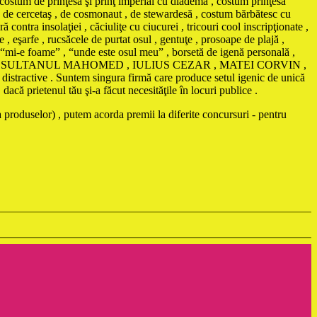
 costum de prinţesă şi prinţ imperial cu diademă , costum prinţesa
, de cercetaş , de cosmonaut , de stewardesă , costum bărbătesc cu
nsolaţiei , căciuliţe cu ciucurei , tricouri cool inscripţionate ,
 , eşarfe , rucsăcele de purtat osul , gentuţe , prosoape de plajă ,
ă “mi-e foame” , “unde este osul meu” , borsetă de igenă personală ,
AMA , SULTANUL MAHOMED , IULIUS CEZAR , MATEI CORVIN ,
istractive . Suntem singura firmă care produce setul igenic de unică
că prietenul tău şi-a făcut necesităţile în locuri publice .
 produselor) , putem acorda premii la diferite concursuri - pentru