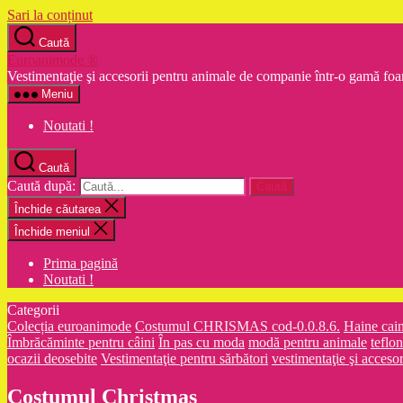
Sari la conținut
Caută
Euroanimode ®
Vestimentaţie şi accesorii pentru animale de companie într-o gamă foa
Meniu
Noutati !
Caută
Caută după:
Închide căutarea
Închide meniul
Prima pagină
Noutati !
Categorii
Colecția euroanimode
Costumul CHRISMAS cod-0.0.8.6.
Haine cain
Îmbrăcăminte pentru câini
În pas cu moda
modă pentru animale
teflon
ocazii deosebite
Vestimentaţie pentru sărbători
vestimentaţie şi acceso
Costumul Christmas