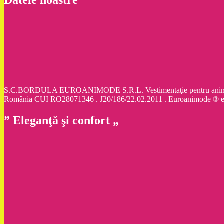
S.C.BORDULA EUROANIMODE S.R.L. Vestimentaţie pentru animale d
România CUI RO28071346 . J20/186/22.02.2011 . Euroanimode ® 
” Eleganţă şi confort „