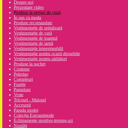
Despre noi
Prezentare video
Produse la prețuri de criză
În pas cu moda
Produse recomandate
Vestimentație de primăvară
Vestimentație de vară
Vestimentație de toamnă
Vestimentație de iarnă
Vestimentație impermeabilă
Vestimentație pentru ocazii deosebite
Vestimentație pentru sărbători
Produse la pachet
Costume
Pelerine
Compleuri
Fustițe
Pantaloni
Veste
Tricouri - Maiouri
Accesorii
Parada modei
Colecția Euroanimode
Echipamente sportive-trening-uri
Noutăți