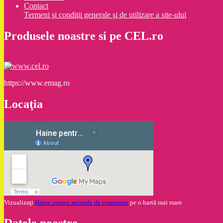
Contact
Termeni şi condiţii generale şi de utilizare a site-ului
Produsele noastre si pe CEL.ro
https://www.emag.ro
Locaţia
Vizualizaţi
Haine pentru animale de companie
pe o hartă mai mare
Datele noastre