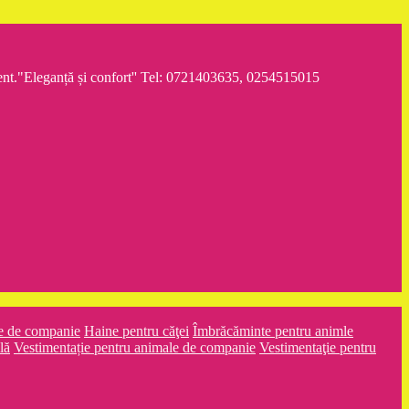
iment."Eleganță și confort'' Tel: 0721403635, 0254515015
e de companie
Haine pentru căţei
Îmbrăcăminte pentru animle
lă
Vestimentație pentru animale de companie
Vestimentaţie pentru