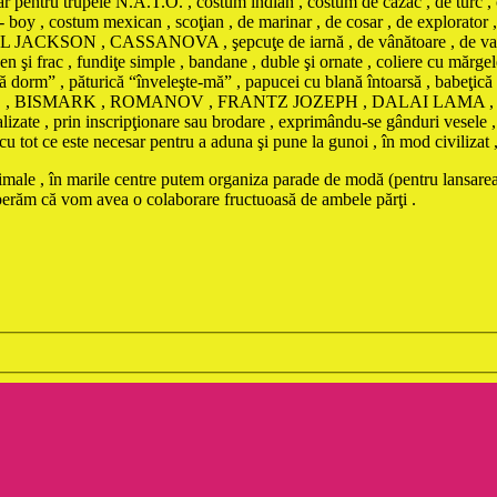
tar pentru trupele N.A.T.O. , costum indian , costum de cazac , de turc ,
boy , costum mexican , scoţian , de marinar , de cosar , de explorator 
ON , CASSANOVA , şepcuţe de iarnă , de vânătoare , de vară contra i
n şi frac , fundiţe simple , bandane , duble şi ornate , coliere cu mărgele
 să dorm” , păturică “înveleşte-mă” , papucei cu blană întoarsă , babeţic
BONAPARTE , BISMARK , ROMANOV , FRANTZ JOZEPH , DALAI L
te , prin inscripţionare sau brodare , exprimându-se gânduri vesele , d
ot ce este necesar pentru a aduna şi pune la gunoi , în mod civilizat , da
animale , în marile centre putem organiza parade de modă (pentru lansarea
sperăm că vom avea o colaborare fructuoasă de ambele părţi .