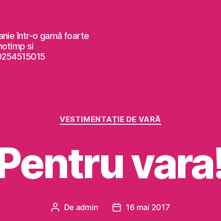
anie într-o gamă foarte
notimp si
 0254515015
Categorii
VESTIMENTAŢIE DE VARĂ
Pentru vara
De
admin
16 mai 2017
Autor
Dată
articol
articol