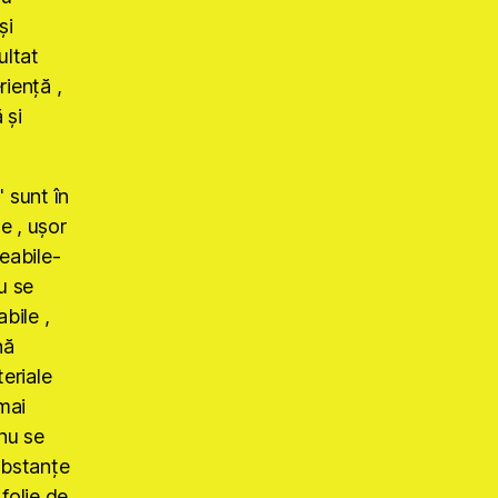
şi
ultat
rienţă ,
 şi
sunt în
e , uşor
meabile-
u se
bile ,
nă
teriale
mai
(nu se
ubstanţe
 folie de