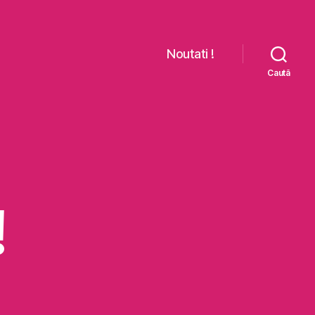
Noutati !
Caută
!