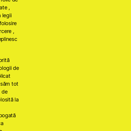
ate ,
 legii
folosire
rcere ,
eplinesc
orită
ologii de
licat
nsăm tot
a de
losită la
 bogată
ca