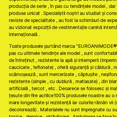
producţia de serie , în pas cu tendinţele modei , dar 
produse unicat . Specialiştii noştri au studiat şi cons
reviste de specialitate , au fost la schimburi de expe
au vizionat expoziţii de vestimentaţie canină internă
internaţională .
Toate produsele purtând marca "EUROANIMODE®" 
pas cu ultimele tendinţe ale modei , sunt confortabil
de întreţinut , rezistente la apă şi intemperii (imper
caucicate , teflonate) , oferă siguranţă şi căldură , n
scămoşează , sunt mercerizate , căptuşite , neşifona
rezistente (simple , cu dublură , matlasate) , din bla
artificială , tercot , etc . Deoarece se folosesc şi ma
ţesute din fire acrilice100% produsele noastre au o 
mare longevitate şi rezistenţă iar culorile rămân vii 
decolorează) . Materialele nu sunt impregnate cu s
toxice , alergice , otrăvitoare . Ambalarea se face în