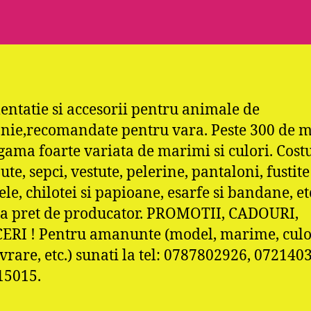
entatie si accesorii pentru animale de
ie,recomandate pentru vara. Peste 300 de 
 gama foarte variata de marimi si culori. Cos
ute, sepci, vestute, pelerine, pantaloni, fustite
le, chilotei si papioane, esarfe si bandane, et
la pret de producator. PROMOTII, CADOURI,
RI ! Pentru amanunte (model, marime, culo
livrare, etc.) sunati la tel: 0787802926, 072140
15015.