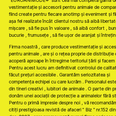
"EUROANIMODE®" sunt cea mai completă gamă d
vestimentaţie şi accesorii pentru animale de compan
fiind create pentru fiecare anotimp şi eveniment şi fi
aşa fel realizate încât clientul nostru să aibă liberta
mişcare , să fie pus în valoare , să aibă confort , bun
bucurie , frumuseţe , să fie uşor de aranjat şi întreţin
Firma noastră , care produce vestimentaţie şi acces
pentru animale , are şi o reţea proprie de distribuţie
acoperă aproape în întregime teritoriul ţării şi facem
Pentru acest lucru am definitivat controlul de calita
făcut preţuri accesibile . Garantăm seriozitatea şi
competenţa echipei cu care lucrăm . Personalul est
din tineri creativi , iubitori de animale . O parte din p
donăm unei aociaţii de protecţie a animalelor fără s
Pentru o primă impresie despre noi , vă recomandă
citiţi prestigioasa revistă de afaceri " Biz " nr.152 di