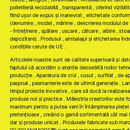
polietilenă reciclabilă , transparentă , oferind vizibilit
fiind uşor de expus şi manevrat , etichetate conform
(denumire , model , mărime , descrierea modului de 
- întreţinere , spălare , uscare , călcare , albire , stoa
depozitare) . Produsul , ambalajul şi etichetarea înd
condiţiile cerute de UE .
Articolele noastre sunt de calitate superioară şi dat
faptului că acordăm o atenţie deosebită noilor tehn
producţie . Aparatura de croi , cusut , surfilat , de ap
paspoal , pasmanterie este de ultimă generaţie . La
timpul proiecte inovative , care să ducă la realizare
produse noi şi practice . Măiestria creatorilor este fo
maximum pentru a putea veni în întâmpinarea pieţei
pretenţioase , creând o gamă sortimentală cât mai
dar şi produse unicat . Produsele fabricate sub mar