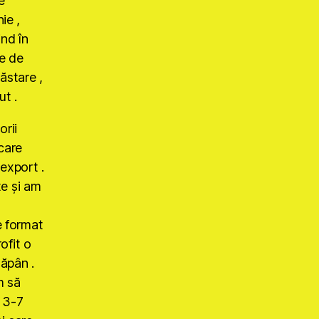
e
ie ,
ind în
te de
ăstare ,
ut .
orii
 care
 export .
te şi am
e format
rofit o
tăpân .
m să
n 3-7