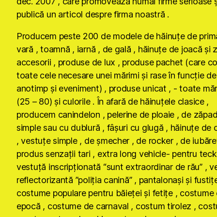
dec. 2007 , care promovează numai firme serioase ş
publică un articol despre firma noastră .
Producem peste 200 de modele de hăinuţe de primă
vară , toamnă , iarnă , de gală , hăinuţe de joacă şi 
accesorii , produse de lux , produse pachet (care co
toate cele necesare unei mărimi şi rase în funcţie de
anotimp şi eveniment) , produse unicat , - toate măr
(25 – 80) şi culorile . În afară de hăinuţele clasice ,
producem canindelon , pelerine de ploaie , de zăpad
simple sau cu dublură , fâşuri cu glugă , hăinuţe de 
, vestuţe simple , de şmecher , de rocker , de iubăre
produs senzaţii tari , extra long vehicle- pentru tecke
vestuţă inscripţionată “sunt extraordinar de rău” , v
reflectorizantă ”poliţia canină” , pantalonaşi şi fustiţe
costume populare pentru băieţei şi fetiţe , costume
epocă , costume de carnaval , costum tirolez , cos