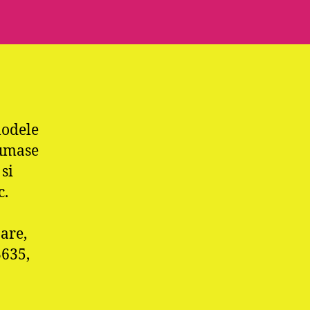
modele
tumase
 si
c.
are,
3635,