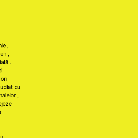
ie ,
ten ,
ală .
i
ori
tudiat cu
alelor ,
ejeze
a
ru