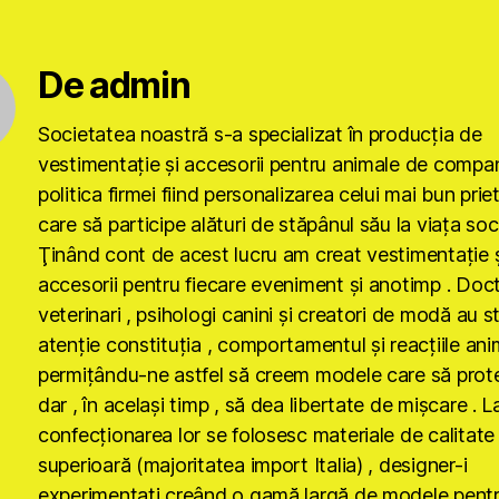
De admin
Societatea noastră s-a specializat în producţia de
vestimentaţie şi accesorii pentru animale de compan
politica firmei fiind personalizarea celui mai bun prie
care să participe alături de stăpânul său la viaţa soci
Ţinând cont de acest lucru am creat vestimentaţie ş
accesorii pentru fiecare eveniment şi anotimp . Doct
veterinari , psihologi canini şi creatori de modă au s
atenţie constituţia , comportamentul şi reacţiile anim
permiţându-ne astfel să creem modele care să prot
dar , în acelaşi timp , să dea libertate de mişcare . L
confecţionarea lor se folosesc materiale de calitate
superioară (majoritatea import Italia) , designer-i
experimentaţi creând o gamă largă de modele pent