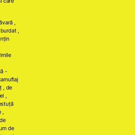
i care
vară ,
zburdat ,
nţin
imile
ă -
camuflaj
ţ , de
l ,
estuţă
 ,
 de
tum de