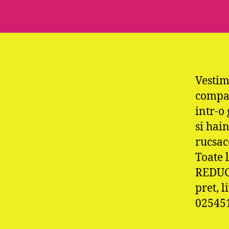
Vestim
compan
intr-o
si hain
rucsace
Toate 
REDUCE
pret, 
02545