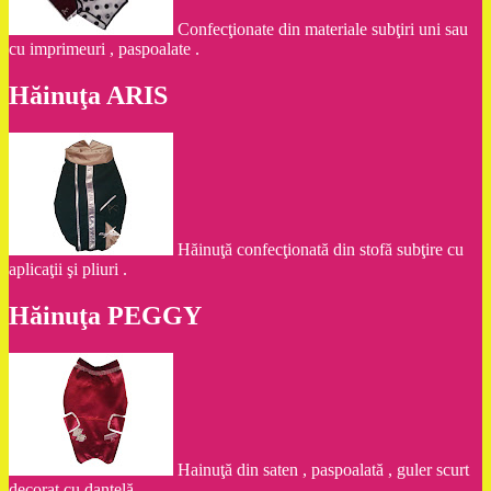
Confecţionate din materiale subţiri uni sau
cu imprimeuri , paspoalate .
Hăinuţa ARIS
Hăinuţă confecţionată din stofă subţire cu
aplicaţii şi pliuri .
Hăinuţa PEGGY
Hainuţă din saten , paspoalată , guler scurt
decorat cu dantelă .