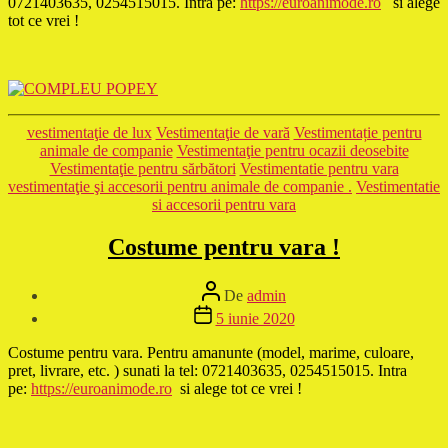
0721403635, 0254515015. Intra pe:
https://euroanimode.ro
si alege
tot ce vrei !
Categorii
vestimentaţie de lux
Vestimentaţie de vară
Vestimentație pentru
animale de companie
Vestimentaţie pentru ocazii deosebite
Vestimentaţie pentru sărbători
Vestimentatie pentru vara
vestimentaţie şi accesorii pentru animale de companie .
Vestimentatie
si accesorii pentru vara
Costume pentru vara !
Autor
De
admin
articol
Dată
5 iunie 2020
articol
Costume pentru vara. Pentru amanunte (model, marime, culoare,
pret, livrare, etc. ) sunati la tel: 0721403635, 0254515015. Intra
pe:
https://euroanimode.ro
si alege tot ce vrei !