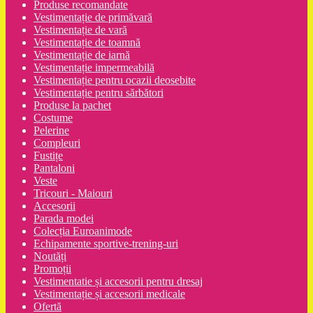
Produse recomandate
Vestimentație de primăvară
Vestimentație de vară
Vestimentație de toamnă
Vestimentație de iarnă
Vestimentație impermeabilă
Vestimentație pentru ocazii deosebite
Vestimentație pentru sărbători
Produse la pachet
Costume
Pelerine
Compleuri
Fustițe
Pantaloni
Veste
Tricouri - Maiouri
Accesorii
Parada modei
Colecția Euroanimode
Echipamente sportive-trening-uri
Noutăți
Promoții
Vestimentatie și accesorii pentru dresaj
Vestimentație și accesorii medicale
Ofertă