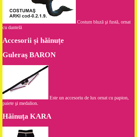
Costum bluză şi fustă, ornat
cu dantelă
Accesorii și hăinuțe
Guleraş BARON
Este un accesoriu de lux ornat cu papion,
paiete şi medalion.
Hăinuţa KARA