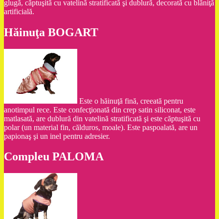
glugă, căptuşită cu vatelină stratificată şi dublură, decorată cu blăniţă
artificială.
Hăinuţa BOGART
Este o hăinuţă fină, creeată pentru
anotimpul rece. Este confecţionată din crep satin siliconat, este
matlasată, are dublură din vatelină stratificată şi este căptuşită cu
polar (un material fin, călduros, moale). Este paspoalată, are un
papionaş şi un inel pentru adresier.
Compleu PALOMA