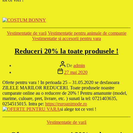
Categorii
Vestimentaţie de vară
Vestimentație pentru animale de companie
Vestimentatie si accesorii pentru vara
Reduceri 20% la toate produsele !
Autor
De
admin
articol
Dată
27 mai 2020
articol
Oferte pentru vara ! In perioada 25 – 31.05.2020 se desfasoara
ZILELE MARILOR REDUCERI. Toate produsele noastre
cumparate online au o reducere de 20% ! Pentru amanunte (model,
marime, culoare, pret, livrare, etc. ) sunati la tel: 0721403635,
0254515015. Intra pe:
https://euroanimode.ro
si alege tot ce vrei !
Categorii
Vestimentaţie de vară