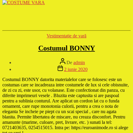
Categorii
Vestimentaţie de vară
Costumul BONNY
Autor
De
admin
articol
Dată
2 iunie 2020
articol
Costumul BONNY datorita materialelor care se folosesc este un
costumas care se incadreaza intre costumele de lux si cele obisnuite,
de zi cu zi, este usor, cu volanase. Este confectionat din panza, cu
diferite imprimeuri vesele . Bluzita este captusita si are paspoal
pentru a sublinia conturul. Are aplicat un cordon lat cu o funda
ornament, care rupe monotonia culorii, pentru a crea o nota de
eleganta Se incheie pe piept cu un scai special , care nu agata
blanita. Permite libertatea de miscare, nu creaza disconfort. Pentru
amanunte (marime, culoare, pret, livrare, etc. ) sunati la tel:
0721403635, 0254515015. Intra pe: https://euroanimode.ro si alege
tot ce vrei !