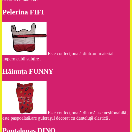
Pelerina FIFI
Este confecţionată dintr-un material
impermeabil subţire .
Hăinuţa FUNNY
Este confecţionată din mătase neşifonabilă ,
este paspoalată,are guleraşul decorat cu danteluţă elastică .
Pantalonaş DINO