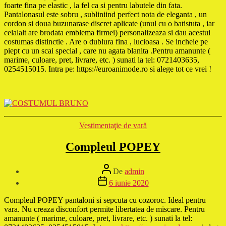
foarte fina pe elastic , la fel ca si pentru labutele din fata.
Pantalonasul este sobru , subliniind perfect nota de eleganta , un
cordon si doua buzunarase discret aplicate (unul cu o batistuta , iar
celalalt are brodata emblema firmei) personalizeaza si dau acestui
costumas distinctie . Are o dublura fina , lucioasa . Se incheie pe
piept cu un scai special , care nu agata blanita .Pentru amanunte (
marime, culoare, pret, livrare, etc. ) sunati la tel: 0721403635,
0254515015. Intra pe: https://euroanimode.ro si alege tot ce vrei !
Categorii
Vestimentaţie de vară
Compleul POPEY
Autor
De
admin
articol
Dată
6 iunie 2020
articol
Compleul POPEY pantaloni si sepcuta cu cozoroc. Ideal pentru
vara. Nu creaza disconfort permite libertatea de miscare. Pentru
amanunte ( marime, culoare, pret, livrare, etc. ) sunati la tel: