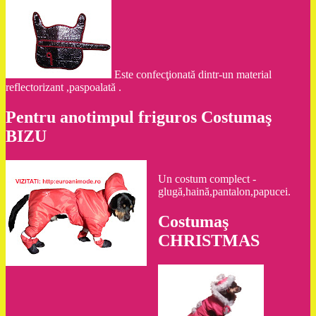
Este confecţionată dintr-un material
reflectorizant ,paspoalată .
Pentru anotimpul friguros Costumaş
BIZU
Un costum complect -
glugă,haină,pantalon,papucei.
Costumaş
CHRISTMAS