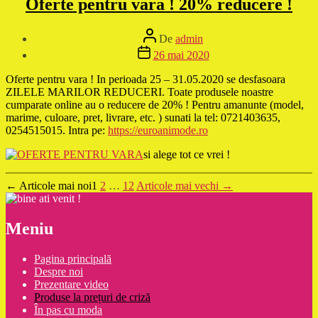
Oferte pentru vara ! 20% reducere !
Autor
De
admin
articol
Dată
26 mai 2020
articol
Oferte pentru vara ! In perioada 25 – 31.05.2020 se desfasoara
ZILELE MARILOR REDUCERI. Toate produsele noastre
cumparate online au o reducere de 20% ! Pentru amanunte (model,
marime, culoare, pret, livrare, etc. ) sunati la tel: 0721403635,
0254515015. Intra pe:
https://euroanimode.ro
si alege tot ce vrei !
Navigare
←
Articole
mai noi
1
2
…
12
Articole
mai vechi
→
în
articole
Meniu
Pagina principală
Despre noi
Prezentare video
Produse la prețuri de criză
În pas cu moda