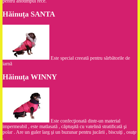
pentru anotimpul rece.
Hăinuţa SANTA
Este special creeată pentru sărbătorile de
iarnă
Hăinuţa WINNY
Este confecţionată dintr-un material
impermeabil , este matlasată , căptuşită cu vatelină stratificată şi
polar . Are un guler larg şi un buzunar pentru jucării , biscuiţi , osuţe
.