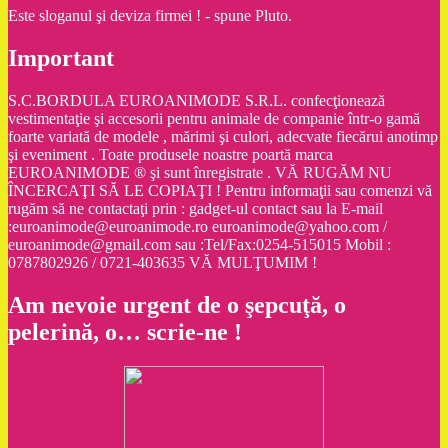
Este sloganul şi deviza firmei ! - spune Pluto.
Important
S.C.BORDULA EUROANIMODE S.R.L. confecţionează
vestimentaţie şi accesorii pentru animale de companie într-o gamă
foarte variată de modele , mărimi şi culori, adecvate fiecărui anotimp
şi eveniment . Toate produsele noastre poartă marca
EUROANIMODE ® şi sunt înregistrate . VĂ RUGĂM NU
ÎNCERCAŢI SĂ LE COPIAŢI ! Pentru informaţii sau comenzi vă
rugăm să ne contactaţi prin : gadget-ul contact sau la E-mail
:euroanimode@euroanimode.ro euroanimode@yahoo.com /
euroanimode@gmail.com sau :Tel/Fax:0254-515015 Mobil :
0787802926 / 0721-403635 VĂ MULŢUMIM !
Am nevoie urgent de o şepcuţă, o
pelerină, o… scrie-ne !