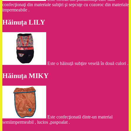
confecţionaţi din materiale subţiri şi sepcuţe cu cozoroc din materiale
impermeabile .
Hăinuţa LILY
Este o hăinuţă subţire veselă în două culori .
Hăinuţa MIKY
Este confecţionată dintr-un material
semiimpermeabil , lucios ,paspoalat .