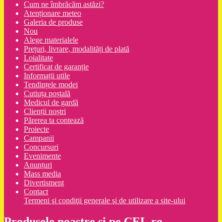
Cum ne îmbrăcăm astăzi?
Atenționare meteo
Galeria de produse
Nou
Alege materialele
Prețuri, livrare, modalități de plată
Loialitate
Certificat de garanție
Informații utile
Tendințele modei
Cutiuța poștală
Medicul de gardă
Clienții noștri
Părerea ta contează
Proiecte
Campanii
Concursuri
Evenimente
Anunțuri
Mass media
Divertisment
Contact
Termeni şi condiţii generale şi de utilizare a site-ului
Produsele noastre si pe CEL.ro