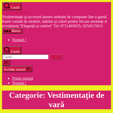
Sari
Caută
la
Euroanimode ®
conținut
Vestimentaţie şi accesorii pentru animale de companie într-o gamă
foarte variată de modele, mărimi şi culori pentru fiecare anotimp si
eveniment."Eleganță și confort'' Tel: 0721403635, 0254515015
Meniu
Noutati !
Caută
Caută
după:
Închide
căutarea
Închide meniul
Prima pagină
Noutati !
Categorie:
Vestimentaţie de
vară