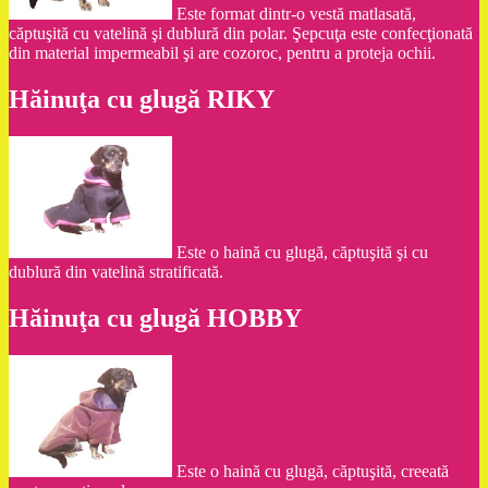
Este format dintr-o vestă matlasată,
căptuşită cu vatelină şi dublură din polar. Şepcuţa este confecţionată
din material impermeabil şi are cozoroc, pentru a proteja ochii.
Hăinuţa cu glugă RIKY
Este o haină cu glugă, căptuşită şi cu
dublură din vatelină stratificată.
Hăinuţa cu glugă HOBBY
Este o haină cu glugă, căptuşită, creeată