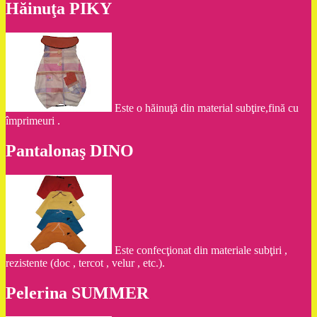
Hăinuţa PIKY
Este o hăinuţă din material subţire,fină cu
împrimeuri .
Pantalonaş DINO
Este confecţionat din materiale subţiri ,
rezistente (doc , tercot , velur , etc.).
Pelerina SUMMER