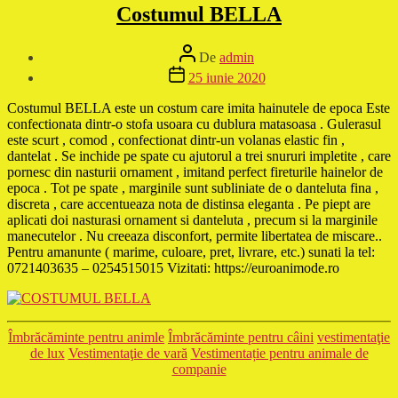
Costumul BELLA
Autor
De
admin
articol
Dată
25 iunie 2020
articol
Costumul BELLA este un costum care imita hainutele de epoca Este
confectionata dintr-o stofa usoara cu dublura matasoasa . Gulerasul
este scurt , comod , confectionat dintr-un volanas elastic fin ,
dantelat . Se inchide pe spate cu ajutorul a trei snururi impletite , care
pornesc din nasturii ornament , imitand perfect fireturile hainelor de
epoca . Tot pe spate , marginile sunt subliniate de o danteluta fina ,
discreta , care accentueaza nota de distinsa eleganta . Pe piept are
aplicati doi nasturasi ornament si danteluta , precum si la marginile
manecutelor . Nu creeaza disconfort, permite libertatea de miscare..
Pentru amanunte ( marime, culoare, pret, livrare, etc.) sunati la tel:
0721403635 – 0254515015 Vizitati: https://euroanimode.ro
Categorii
Îmbrăcăminte pentru animle
Îmbrăcăminte pentru câini
vestimentaţie
de lux
Vestimentaţie de vară
Vestimentație pentru animale de
companie