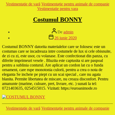
Categorii
Vestimentaţie de vară
Vestimentație pentru animale de companie
Vestimentatie pentru vara
Costumul BONNY
Autor
De
admin
articol
Dată
26 iunie 2020
articol
Costumul BONNY datorita materialelor care se folosesc este un
costumas care se incadreaza intre costumele de lux si cele obisnuite,
de zi cu zi, este usor, cu volanase. Este confectionat din panza, cu
diferite imprimeuri vesele . Bluzita este captusita si are paspoal
pentru a sublinia conturul. Are aplicat un cordon lat cu o funda
ornament, care rupe monotonia culorii, pentru a crea o nota de
eleganta Se incheie pe piept cu un scai special , care nu agata
blanita. Permite libertatea de miscare, nu creaza disconfort. Pentru
amanunte (marime, culoare, pret, livrare, etc. ) sunati la tel:
0721403635, 0254515015. Vizitati: https://euroanimode.ro
Categorii
Vestimentaţie de vară
Vestimentație pentru animale de companie