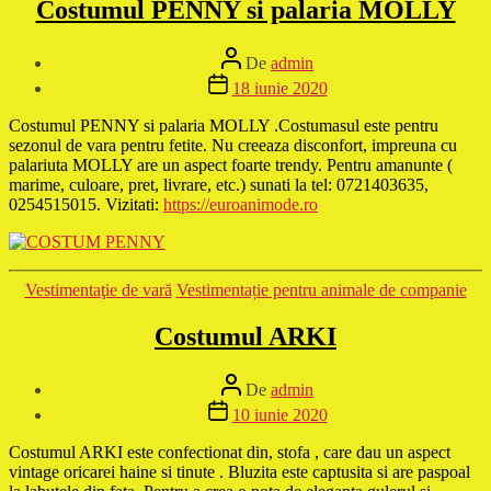
Costumul PENNY si palaria MOLLY
Autor
De
admin
articol
Dată
18 iunie 2020
articol
Costumul PENNY si palaria MOLLY .Costumasul este pentru
sezonul de vara pentru fetite. Nu creeaza disconfort, impreuna cu
palariuta MOLLY are un aspect foarte trendy. Pentru amanunte (
marime, culoare, pret, livrare, etc.) sunati la tel: 0721403635,
0254515015. Vizitati:
https://euroanimode.ro
Categorii
Vestimentaţie de vară
Vestimentație pentru animale de companie
Costumul ARKI
Autor
De
admin
articol
Dată
10 iunie 2020
articol
Costumul ARKI este confectionat din, stofa , care dau un aspect
vintage oricarei haine si tinute . Bluzita este captusita si are paspoal