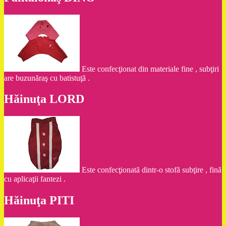
Este confecţionat din materiale fine , subţiri
are buzunăraş cu batistuţă .
Hăinuţa LORD
Este confecţionată dintr-o stofă subţire , fină
cu aplicaţii fantezi .
Hăinuţa PITI