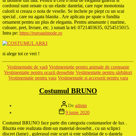
la labutele din fata. Pentru a crea o nota de eleganta gulerul si
cordonul sunt ornate cu un elastic dantelat, care rupe monotonia
culorii si creaza o nota de veselie. Se incheie pe piept cu un scai
special , care nu agata blanita . Are aplicata pe spate o fundita
ornament pentru un plus de eleganta. Pentru amanunte ( marime,
culoare, pret, livrare, etc. ) sunati la tel: 0721403635, 0254515015.
Intra pe:
https://euroanimode.ro
si alege tot ce vrei !
Categorii
Vestimentaţie de vară
Vestimentație pentru animale de companie
Vestimentaţie pentru ocazii deosebite
Vestimentaţie pentru sărbători
Vestimentatie pentru vara
Vestimentatie si accesorii pentru vara
Costumul BRUNO
Autor
De
admin
articol
Dată
9 iunie 2020
articol
Costumul BRUNO face parte din categoria costumaselor de lux .
Bluzita este realizata dintr-un material deosebit , cu un sclipici
discret (lame) , gulerasul este scurt si este subliniat de o dantela