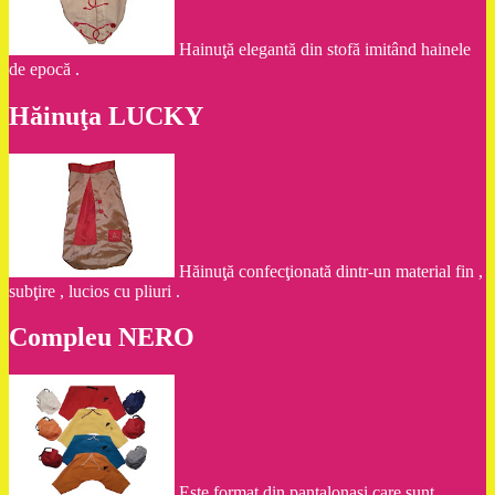
Hainuţă elegantă din stofă imitând hainele
de epocă .
Hăinuţa LUCKY
Hăinuţă confecţionată dintr-un material fin ,
subţire , lucios cu pliuri .
Compleu NERO
Este format din pantalonaşi care sunt