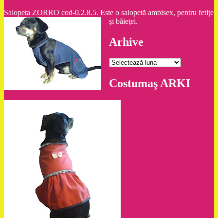
Salopeta ZORRO cod-0.2.8.5. Este o salopetă ambisex, pentru fetiţe
şi băieţei.
Arhive
Arhive
Costumaş ARKI