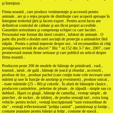
şi întreţinut .
Firma noastră , care produce vestimentaţie şi accesorii pentru
animale , are şi o reţea proprie de distribuţie care acoperă aproape în
întregime teritoriul ţării şi facem export . Pentru acest lucru am
definitivat controlul de calitate şi am făcut preţuri accesibile .
Garantăm seriozitatea şi competenţa echipei cu care lucrăm .
Personalul este format din tineri creativi , iubitori de animale . O
parte din profit o donăm unei aociaţii de protecţie a animalelor fără
stăpân . Pentru o primă impresie despre noi , vă recomandăm să citiţi
prestigioasa revistă de afaceri " Biz " nr.152 din 3-7 dec. 2007 , care
promovează numai firme serioase şi care publică un articol despre
firma noastră .
Producem peste 200 de modele de hăinuţe de primăvară , vară ,
toamnă , iarnă , de gală , hăinuţe de joacă şi zburdat , accesorii ,
produse de lux , produse pachet (care conţin toate cele necesare unei
mărimi şi rase în funcţie de anotimp şi eveniment) , produse unicat ,
- toate mărimile (25 – 80) şi culorile . În afară de hăinuţele clasice ,
producem canindelon , pelerine de ploaie , de zăpadă - simple sau cu
dublură , fâşuri cu glugă , hăinuţe de camuflaj , vestuţe simple , de
şmecher , de rocker , de iubăreţ , de produs senzaţii tari , extra long
vehicle- pentru teckel , vestuţă inscripţionată “sunt extraordinar de
rău” , vestuţă reflectorizantă ”poliţia canină” , pantalonaşi şi fustiţe ,
costume populare pentru băieţei şi fetiţe , costume de epocă ,