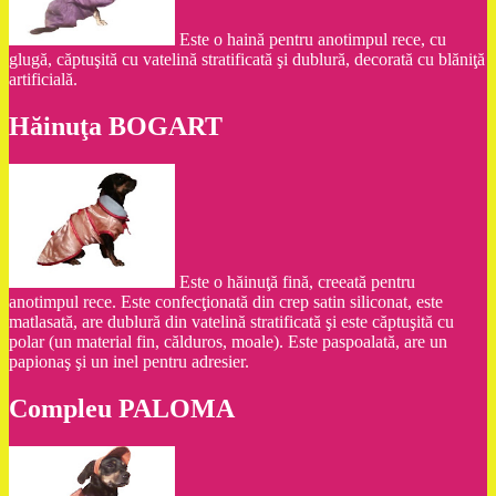
Este o haină pentru anotimpul rece, cu
glugă, căptuşită cu vatelină stratificată şi dublură, decorată cu blăniţă
artificială.
Hăinuţa BOGART
Este o hăinuţă fină, creeată pentru
anotimpul rece. Este confecţionată din crep satin siliconat, este
matlasată, are dublură din vatelină stratificată şi este căptuşită cu
polar (un material fin, călduros, moale). Este paspoalată, are un
papionaş şi un inel pentru adresier.
Compleu PALOMA