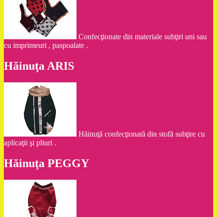
Confecţionate din materiale subţiri uni sau
cu imprimeuri , paspoalate .
Hăinuţa ARIS
Hăinuţă confecţionată din stofă subţire cu
aplicaţii şi pliuri .
Hăinuţa PEGGY