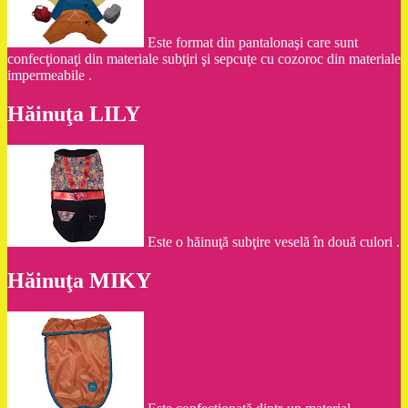
Este format din pantalonaşi care sunt
confecţionaţi din materiale subţiri şi sepcuţe cu cozoroc din materiale
impermeabile .
Hăinuţa LILY
Este o hăinuţă subţire veselă în două culori .
Hăinuţa MIKY