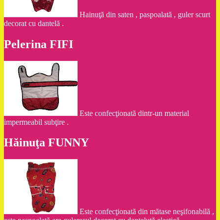
Hainuţă din saten , paspoalată , guler scurt
decorat cu dantelă .
Pelerina FIFI
Este confecţionată dintr-un material
impermeabil subţire .
Hăinuţa FUNNY
Este confecţionată din mătase neşifonabilă ,