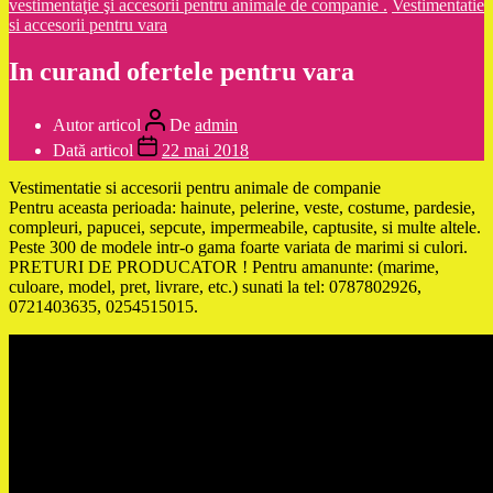
vestimentaţie şi accesorii pentru animale de companie .
Vestimentatie
si accesorii pentru vara
In curand ofertele pentru vara
Autor articol
De
admin
Dată articol
22 mai 2018
Vestimentatie si accesorii pentru animale de companie
Pentru aceasta perioada: hainute, pelerine, veste, costume, pardesie,
compleuri, papucei, sepcute, impermeabile, captusite, si multe altele.
Peste 300 de modele intr-o gama foarte variata de marimi si culori.
PRETURI DE PRODUCATOR ! Pentru amanunte: (marime,
culoare, model, pret, livrare, etc.) sunati la tel: 0787802926,
0721403635, 0254515015.