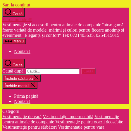
Sari la conținut
Caută
Euroanimode ®
Vestimentaţie şi accesorii pentru animale de companie într-o gamă
foarte variată de modele, mărimi şi culori pentru fiecare anotimp si
eveniment."Eleganță și confort'' Tel: 0721403635, 0254515015
Meniu
Noutati !
Caută
Caută după:
Închide căutarea
Închide meniul
Prima pagină
Noutati !
Categorii
Vestimentaţie de vară
Vestimentaţie impermeabilă
Vestimentație
pentru animale de companie
Vestimentaţie pentru ocazii deosebite
Vestimentaţie pentru sărbători
Vestimentatie pentru vara