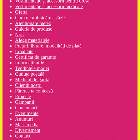
Vestimentatie și accesorii pentru dresaj
Vestimentație și accesorii medicale
Ofertă
Cum ne îmbrăcăm astăzi?
Atenționare meteo
Galeria de produse
Nou
Alege materialele
Prețuri, livrare, modalități de plată
Loialitate
Certificat de garanție
Informații utile
Tendințele modei
Cutiuța poștală
Medicul de gardă
Clienții noștri
Părerea ta contează
Proiecte
Campanii
Concursuri
Evenimente
Anunțuri
Mass media
Divertisment
Contact