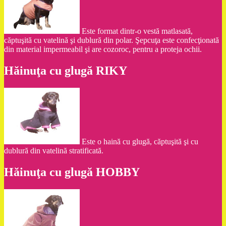
Este format dintr-o vestă matlasată,
căptuşită cu vatelină şi dublură din polar. Şepcuţa este confecţionată
din material impermeabil şi are cozoroc, pentru a proteja ochii.
Hăinuţa cu glugă RIKY
Este o haină cu glugă, căptuşită şi cu
dublură din vatelină stratificată.
Hăinuţa cu glugă HOBBY