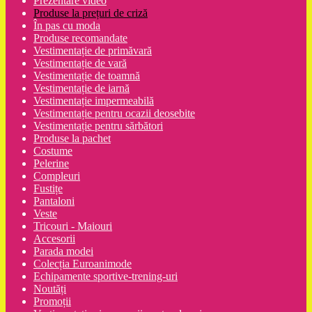
Prezentare video
Produse la prețuri de criză
În pas cu moda
Produse recomandate
Vestimentație de primăvară
Vestimentație de vară
Vestimentație de toamnă
Vestimentație de iarnă
Vestimentație impermeabilă
Vestimentație pentru ocazii deosebite
Vestimentație pentru sărbători
Produse la pachet
Costume
Pelerine
Compleuri
Fustițe
Pantaloni
Veste
Tricouri - Maiouri
Accesorii
Parada modei
Colecția Euroanimode
Echipamente sportive-trening-uri
Noutăți
Promoții