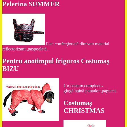
Pelerina SUMMER
Este confecţionată dintr-un material
reflectorizant ,paspoalată .
Pentru anotimpul friguros Costumaş
BIZU
Un costum complect -
glugă,haină,pantalon,papucei.
Costumaş
CHRISTMAS