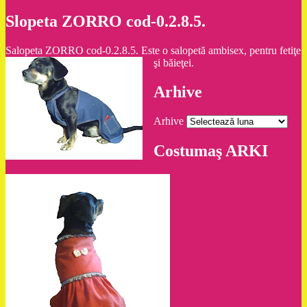
Slopeta ZORRO cod-0.2.8.5.
Salopeta ZORRO cod-0.2.8.5. Este o salopetă ambisex, pentru fetiţe
şi băieţei.
Arhive
Arhive
Costumaş ARKI