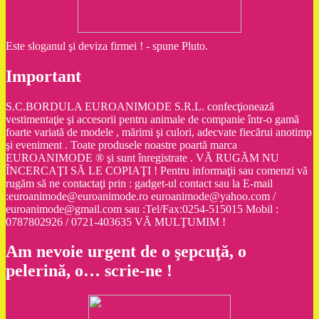
Este sloganul şi deviza firmei ! - spune Pluto.
Important
S.C.BORDULA EUROANIMODE S.R.L. confecţionează
vestimentaţie şi accesorii pentru animale de companie într-o gamă
foarte variată de modele , mărimi şi culori, adecvate fiecărui anotimp
şi eveniment . Toate produsele noastre poartă marca
EUROANIMODE ® şi sunt înregistrate . VĂ RUGĂM NU
ÎNCERCAŢI SĂ LE COPIAŢI ! Pentru informaţii sau comenzi vă
rugăm să ne contactaţi prin : gadget-ul contact sau la E-mail
:euroanimode@euroanimode.ro euroanimode@yahoo.com /
euroanimode@gmail.com sau :Tel/Fax:0254-515015 Mobil :
0787802926 / 0721-403635 VĂ MULŢUMIM !
Am nevoie urgent de o şepcuţă, o
pelerină, o… scrie-ne !