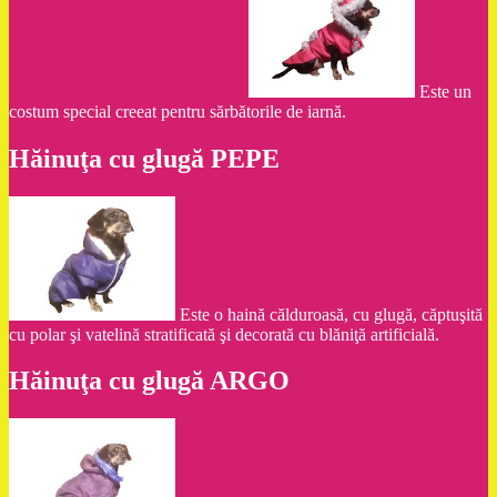
Este un
costum special creeat pentru sărbătorile de iarnă.
Hăinuţa cu glugă PEPE
Este o haină călduroasă, cu glugă, căptuşită
cu polar şi vatelină stratificată şi decorată cu blăniţă artificială.
Hăinuţa cu glugă ARGO