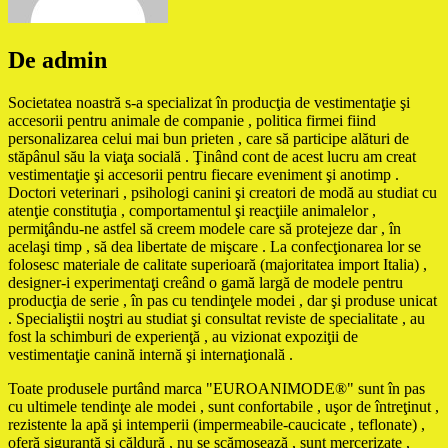
De admin
Societatea noastră s-a specializat în producţia de vestimentaţie şi
accesorii pentru animale de companie , politica firmei fiind
personalizarea celui mai bun prieten , care să participe alături de
stăpânul său la viaţa socială . Ţinând cont de acest lucru am creat
vestimentaţie şi accesorii pentru fiecare eveniment şi anotimp .
Doctori veterinari , psihologi canini şi creatori de modă au studiat cu
atenţie constituţia , comportamentul şi reacţiile animalelor ,
permiţându-ne astfel să creem modele care să protejeze dar , în
acelaşi timp , să dea libertate de mişcare . La confecţionarea lor se
folosesc materiale de calitate superioară (majoritatea import Italia) ,
designer-i experimentaţi creând o gamă largă de modele pentru
producţia de serie , în pas cu tendinţele modei , dar şi produse unicat
. Specialiştii noştri au studiat şi consultat reviste de specialitate , au
fost la schimburi de experienţă , au vizionat expoziţii de
vestimentaţie canină internă şi internaţională .
Toate produsele purtând marca "EUROANIMODE®" sunt în pas
cu ultimele tendinţe ale modei , sunt confortabile , uşor de întreţinut ,
rezistente la apă şi intemperii (impermeabile-caucicate , teflonate) ,
oferă siguranţă şi căldură , nu se scămoşează , sunt mercerizate ,