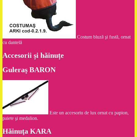
Costum bluză şi fustă, ornat
cu dantelă
Accesorii și hăinuțe
Guleraş BARON
Este un accesoriu de lux ornat cu papion,
paiete şi medalion.
Hăinuţa KARA