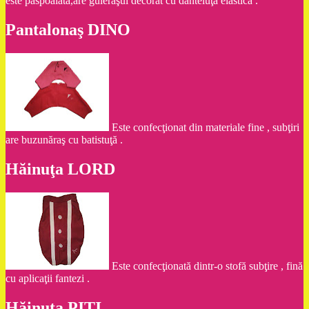
este paspoalată,are guleraşul decorat cu danteluţă elastică .
Pantalonaş DINO
Este confecţionat din materiale fine , subţiri
are buzunăraş cu batistuţă .
Hăinuţa LORD
Este confecţionată dintr-o stofă subţire , fină
cu aplicaţii fantezi .
Hăinuţa PITI