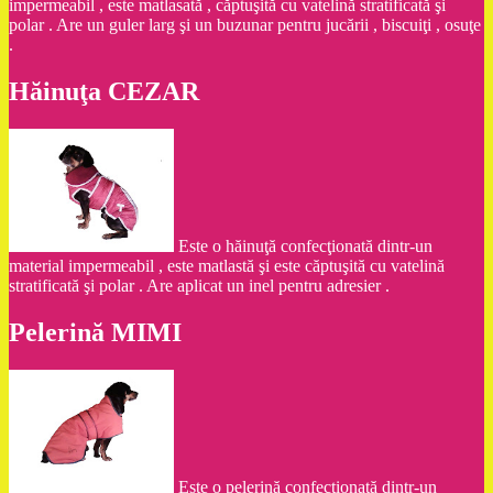
impermeabil , este matlasată , căptuşită cu vatelină stratificată şi
polar . Are un guler larg şi un buzunar pentru jucării , biscuiţi , osuţe
.
Hăinuţa CEZAR
Este o hăinuţă confecţionată dintr-un
material impermeabil , este matlastă şi este căptuşită cu vatelină
stratificată şi polar . Are aplicat un inel pentru adresier .
Pelerină MIMI
Este o pelerină confecţionată dintr-un