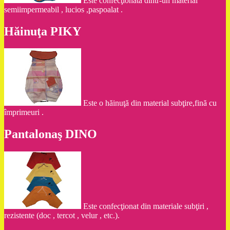
Este confecţionată dintr-un material
semiimpermeabil , lucios ,paspoalat .
Hăinuţa PIKY
Este o hăinuţă din material subţire,fină cu
împrimeuri .
Pantalonaş DINO
Este confecţionat din materiale subţiri ,
rezistente (doc , tercot , velur , etc.).