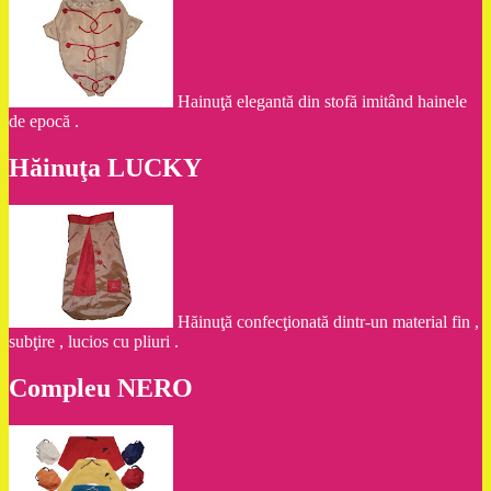
Hainuţă elegantă din stofă imitând hainele
de epocă .
Hăinuţa LUCKY
Hăinuţă confecţionată dintr-un material fin ,
subţire , lucios cu pliuri .
Compleu NERO