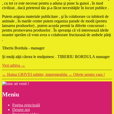
, cu tot ce este necesar pentru a aduna şi pune la gunoi , în mod
civilizat , dacă prietenul tău şi-a făcut necesităţile în locuri publice .
Putem asigura materiale publicitare , şi în colaborare cu iubitorii de
animale , în marile centre putem organiza parade de modă (pentru
lansarea produselor) , putem acorda premii la diferite concursuri -
pentru promovarea produselor . În speranţa că vă interesează ideile
noastre sperăm că vom avea o colaborare fructuoasă de ambele părţi
.
Tiberiu Bordula - manager
Şi mulţi alţii cărora le mulţumesc . TIBERIU BORDULA manager
Vezi arhiva
→
←
Haina GRIVEI subtire, impermeabila
→
Oferte pentru vara !
Meniu
Pagina principală
Despre noi