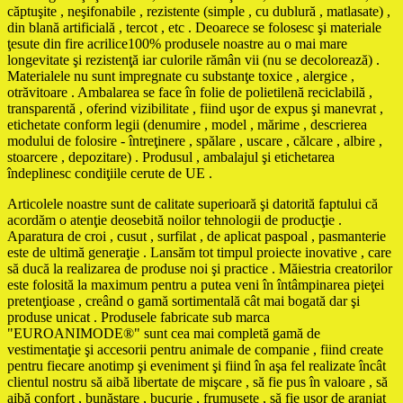
căptuşite , neşifonabile , rezistente (simple , cu dublură , matlasate) ,
din blană artificială , tercot , etc . Deoarece se folosesc şi materiale
ţesute din fire acrilice100% produsele noastre au o mai mare
longevitate şi rezistenţă iar culorile rămân vii (nu se decolorează) .
Materialele nu sunt impregnate cu substanţe toxice , alergice ,
otrăvitoare . Ambalarea se face în folie de polietilenă reciclabilă ,
transparentă , oferind vizibilitate , fiind uşor de expus şi manevrat ,
etichetate conform legii (denumire , model , mărime , descrierea
modului de folosire - întreţinere , spălare , uscare , călcare , albire ,
stoarcere , depozitare) . Produsul , ambalajul şi etichetarea
îndeplinesc condiţiile cerute de UE .
Articolele noastre sunt de calitate superioară şi datorită faptului că
acordăm o atenţie deosebită noilor tehnologii de producţie .
Aparatura de croi , cusut , surfilat , de aplicat paspoal , pasmanterie
este de ultimă generaţie . Lansăm tot timpul proiecte inovative , care
să ducă la realizarea de produse noi şi practice . Măiestria creatorilor
este folosită la maximum pentru a putea veni în întâmpinarea pieţei
pretenţioase , creând o gamă sortimentală cât mai bogată dar şi
produse unicat . Produsele fabricate sub marca
"EUROANIMODE®" sunt cea mai completă gamă de
vestimentaţie şi accesorii pentru animale de companie , fiind create
pentru fiecare anotimp şi eveniment şi fiind în aşa fel realizate încât
clientul nostru să aibă libertate de mişcare , să fie pus în valoare , să
aibă confort , bunăstare , bucurie , frumuseţe , să fie uşor de aranjat