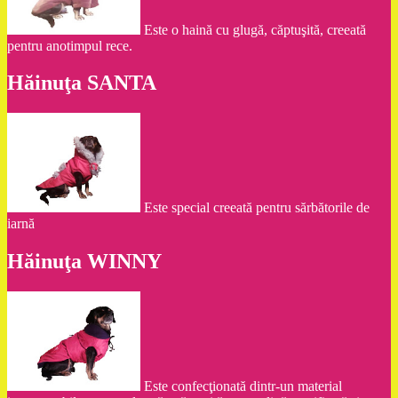
Este o haină cu glugă, căptuşită, creeată
pentru anotimpul rece.
Hăinuţa SANTA
Este special creeată pentru sărbătorile de
iarnă
Hăinuţa WINNY
Este confecţionată dintr-un material