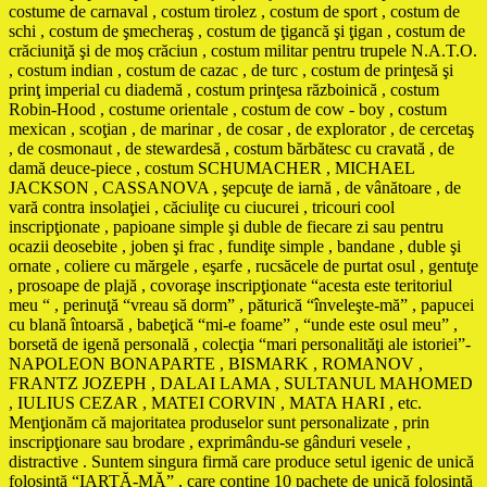
costume de carnaval , costum tirolez , costum de sport , costum de
schi , costum de şmecheraş , costum de ţigancă şi ţigan , costum de
crăciuniţă şi de moş crăciun , costum militar pentru trupele N.A.T.O.
, costum indian , costum de cazac , de turc , costum de prinţesă şi
prinţ imperial cu diademă , costum prinţesa războinică , costum
Robin-Hood , costume orientale , costum de cow - boy , costum
mexican , scoţian , de marinar , de cosar , de explorator , de cercetaş
, de cosmonaut , de stewardesă , costum bărbătesc cu cravată , de
damă deuce-piece , costum SCHUMACHER , MICHAEL
JACKSON , CASSANOVA , şepcuţe de iarnă , de vânătoare , de
vară contra insolaţiei , căciuliţe cu ciucurei , tricouri cool
inscripţionate , papioane simple şi duble de fiecare zi sau pentru
ocazii deosebite , joben şi frac , fundiţe simple , bandane , duble şi
ornate , coliere cu mărgele , eşarfe , rucsăcele de purtat osul , gentuţe
, prosoape de plajă , covoraşe inscripţionate “acesta este teritoriul
meu “ , perinuţă “vreau să dorm” , păturică “înveleşte-mă” , papucei
cu blană întoarsă , babeţică “mi-e foame” , “unde este osul meu” ,
borsetă de igenă personală , colecţia “mari personalităţi ale istoriei”-
NAPOLEON BONAPARTE , BISMARK , ROMANOV ,
FRANTZ JOZEPH , DALAI LAMA , SULTANUL MAHOMED
, IULIUS CEZAR , MATEI CORVIN , MATA HARI , etc.
Menţionăm că majoritatea produselor sunt personalizate , prin
inscripţionare sau brodare , exprimându-se gânduri vesele ,
distractive . Suntem singura firmă care produce setul igenic de unică
folosinţă “IARTĂ-MĂ” , care conţine 10 pachete de unică folosinţă