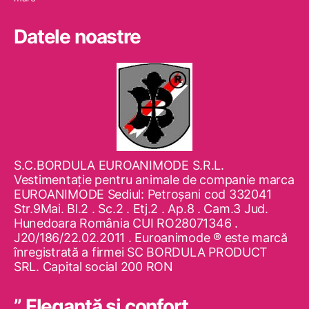
Datele noastre
S.C.BORDULA EUROANIMODE S.R.L.
Vestimentaţie pentru animale de companie marca
EUROANIMODE Sediul: Petroşani cod 332041
Str.9Mai. Bl.2 . Sc.2 . Etj.2 . Ap.8 . Cam.3 Jud.
Hunedoara România CUI RO28071346 .
J20/186/22.02.2011 . Euroanimode ® este marcă
înregistrată a firmei SC BORDULA PRODUCT
SRL. Capital social 200 RON
” Eleganţă şi confort „