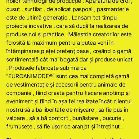
noilor tehnologii de producţie . Aparatura de croi ,
cusut , surfilat , de aplicat paspoal , pasmanterie
este de ultimă generaţie . Lansăm tot timpul
proiecte inovative , care să ducă la realizarea de
produse noi şi practice . Măiestria creatorilor este
folosită la maximum pentru a putea veni în
întâmpinarea pieţei pretenţioase , creând o gamă
sortimentală cât mai bogată dar şi produse unicat
. Produsele fabricate sub marca
"EUROANIMODE®" sunt cea mai completă gamă
de vestimentaţie şi accesorii pentru animale de
companie , fiind create pentru fiecare anotimp şi
eveniment şi fiind în aşa fel realizate încât clientul
nostru să aibă libertate de mişcare , să fie pus în
valoare , să aibă confort , bunăstare , bucurie ,
frumuseţe , să fie uşor de aranjat şi întreţinut .