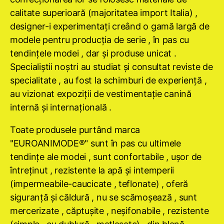
calitate superioară (majoritatea import Italia) ,
designer-i experimentaţi creând o gamă largă de
modele pentru producţia de serie , în pas cu
tendinţele modei , dar şi produse unicat .
Specialiştii noştri au studiat şi consultat reviste de
specialitate , au fost la schimburi de experienţă ,
au vizionat expoziţii de vestimentaţie canină
internă şi internaţională .
Toate produsele purtând marca
"EUROANIMODE®" sunt în pas cu ultimele
tendinţe ale modei , sunt confortabile , uşor de
întreţinut , rezistente la apă şi intemperii
(impermeabile-caucicate , teflonate) , oferă
siguranţă şi căldură , nu se scămoşează , sunt
mercerizate , căptuşite , neşifonabile , rezistente