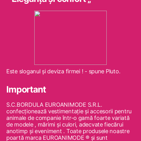
Este sloganul şi deviza firmei ! - spune Pluto.
Important
S.C.BORDULA EUROANIMODE S.R.L.
confecţionează vestimentaţie şi accesorii pentru
animale de companie într-o gamă foarte variată
de modele , mărimi şi culori, adecvate fiecărui
anotimp şi eveniment . Toate produsele noastre
poartă marca EUROANIMODE ® şi sunt