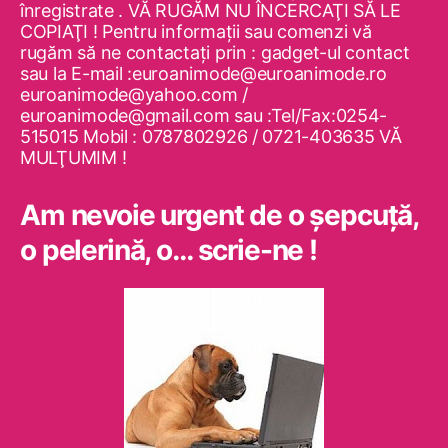
înregistrate . VĂ RUGĂM NU ÎNCERCAŢI SĂ LE
COPIAŢI ! Pentru informaţii sau comenzi vă
rugăm să ne contactaţi prin : gadget-ul contact
sau la E-mail :euroanimode@euroanimode.ro
euroanimode@yahoo.com /
euroanimode@gmail.com sau :Tel/Fax:0254-
515015 Mobil : 0787802926 / 0721-403635 VĂ
MULŢUMIM !
Am nevoie urgent de o şepcuţă,
o pelerină, o… scrie-ne !