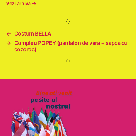
Vezi arhiva
→
←
Costum BELLA
→
Compleu POPEY (pantalon de vara + sapca cu
cozoroc)