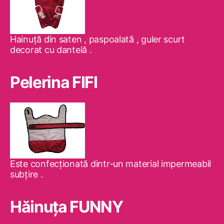
Hainuţă din saten , paspoalată , guler scurt
decorat cu dantelă .
Pelerina FIFI
Este confecţionată dintr-un material impermeabil
subţire .
Hăinuţa FUNNY