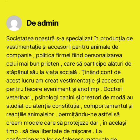
De admin
Societatea noastră s-a specializat în producţia de
vestimentaţie şi accesorii pentru animale de
companie , politica firmei fiind personalizarea
celui mai bun prieten , care să participe alături de
stăpânul său la viaţa socială . Ţinând cont de
acest lucru am creat vestimentaţie şi accesorii
pentru fiecare eveniment şi anotimp . Doctori
veterinari , psihologi canini şi creatori de modă au
studiat cu atenţie constituţia , comportamentul şi
reacţiile animalelor , permiţându-ne astfel să
creem modele care să protejeze dar , în acelaşi
timp , să dea libertate de mişcare . La
confecţionarea lor se folosesc materiale de