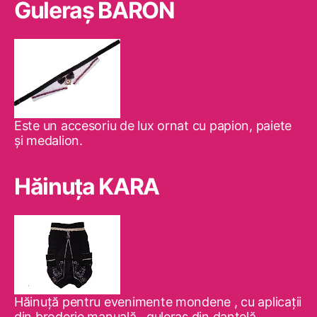
Guleraş BARON
Este un accesoriu de lux ornat cu papion, paiete
şi medalion.
Hăinuţa KARA
Hăinuţă pentru evenimente mondene , cu aplicaţii
din broderie manuală , guleraş din dantelă .