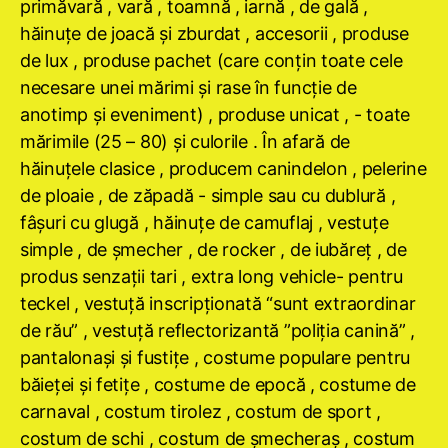
primăvară , vară , toamnă , iarnă , de gală ,
hăinuţe de joacă şi zburdat , accesorii , produse
de lux , produse pachet (care conţin toate cele
necesare unei mărimi şi rase în funcţie de
anotimp şi eveniment) , produse unicat , - toate
mărimile (25 – 80) şi culorile . În afară de
hăinuţele clasice , producem canindelon , pelerine
de ploaie , de zăpadă - simple sau cu dublură ,
fâşuri cu glugă , hăinuţe de camuflaj , vestuţe
simple , de şmecher , de rocker , de iubăreţ , de
produs senzaţii tari , extra long vehicle- pentru
teckel , vestuţă inscripţionată “sunt extraordinar
de rău” , vestuţă reflectorizantă ”poliţia canină” ,
pantalonaşi şi fustiţe , costume populare pentru
băieţei şi fetiţe , costume de epocă , costume de
carnaval , costum tirolez , costum de sport ,
costum de schi , costum de şmecheraş , costum