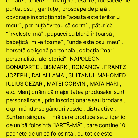
ornate , coliere cu mărgele , eşarfe , rucsăcele de
purtat osul , gentuţe , prosoape de plajă ,
covoraşe inscripţionate “acesta este teritoriul
meu “ , perinuţă “vreau să dorm” , păturică
“înveleşte-mă” , papucei cu blană întoarsă ,
babeţică “mi-e foame” , “unde este osul meu” ,
borsetă de igenă personală , colecţia “mari
personalităţi ale istoriei”- NAPOLEON
BONAPARTE , BISMARK , ROMANOV , FRANTZ
JOZEPH , DALAI LAMA , SULTANUL MAHOMED ,
IULIUS CEZAR , MATEI CORVIN , MATA HARI ,
etc. Menţionăm că majoritatea produselor sunt
personalizate , prin inscripţionare sau brodare ,
exprimându-se gânduri vesele , distractive .
Suntem singura firmă care produce setul igenic
de unică folosinţă “IARTĂ-MĂ” , care conţine 10
pachete de unică folosinţă , cu tot ce este