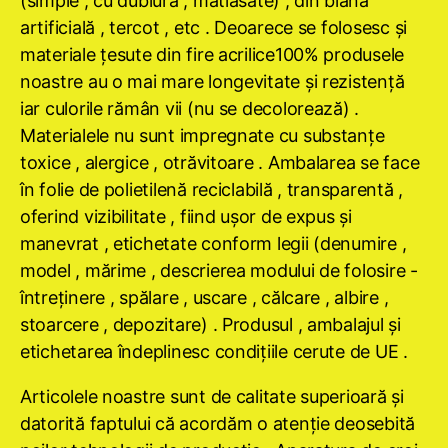
(simple , cu dublură , matlasate) , din blană
artificială , tercot , etc . Deoarece se folosesc şi
materiale ţesute din fire acrilice100% produsele
noastre au o mai mare longevitate şi rezistenţă
iar culorile rămân vii (nu se decolorează) .
Materialele nu sunt impregnate cu substanţe
toxice , alergice , otrăvitoare . Ambalarea se face
în folie de polietilenă reciclabilă , transparentă ,
oferind vizibilitate , fiind uşor de expus şi
manevrat , etichetate conform legii (denumire ,
model , mărime , descrierea modului de folosire -
întreţinere , spălare , uscare , călcare , albire ,
stoarcere , depozitare) . Produsul , ambalajul şi
etichetarea îndeplinesc condiţiile cerute de UE .
Articolele noastre sunt de calitate superioară şi
datorită faptului că acordăm o atenţie deosebită