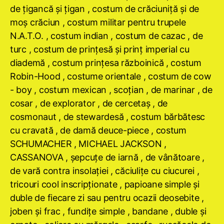
de ţigancă şi ţigan , costum de crăciuniţă şi de
moş crăciun , costum militar pentru trupele
N.A.T.O. , costum indian , costum de cazac , de
turc , costum de prinţesă şi prinţ imperial cu
diademă , costum prinţesa războinică , costum
Robin-Hood , costume orientale , costum de cow
- boy , costum mexican , scoţian , de marinar , de
cosar , de explorator , de cercetaş , de
cosmonaut , de stewardesă , costum bărbătesc
cu cravată , de damă deuce-piece , costum
SCHUMACHER , MICHAEL JACKSON ,
CASSANOVA , şepcuţe de iarnă , de vânătoare ,
de vară contra insolaţiei , căciuliţe cu ciucurei ,
tricouri cool inscripţionate , papioane simple şi
duble de fiecare zi sau pentru ocazii deosebite ,
joben şi frac , fundiţe simple , bandane , duble şi