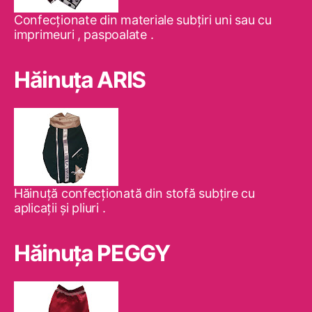
Confecţionate din materiale subţiri uni sau cu
imprimeuri , paspoalate .
Hăinuţa ARIS
Hăinuţă confecţionată din stofă subţire cu
aplicaţii şi pliuri .
Hăinuţa PEGGY