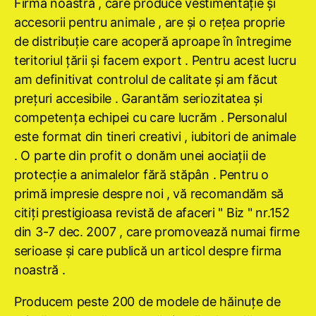
Firma noastră , care produce vestimentaţie şi
accesorii pentru animale , are şi o reţea proprie
de distribuţie care acoperă aproape în întregime
teritoriul ţării şi facem export . Pentru acest lucru
am definitivat controlul de calitate şi am făcut
preţuri accesibile . Garantăm seriozitatea şi
competenţa echipei cu care lucrăm . Personalul
este format din tineri creativi , iubitori de animale
. O parte din profit o donăm unei aociaţii de
protecţie a animalelor fără stăpân . Pentru o
primă impresie despre noi , vă recomandăm să
citiţi prestigioasa revistă de afaceri " Biz " nr.152
din 3-7 dec. 2007 , care promovează numai firme
serioase şi care publică un articol despre firma
noastră .
Producem peste 200 de modele de hăinuţe de