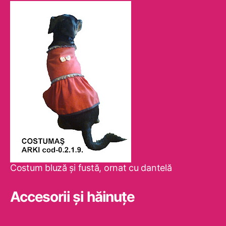
Costum bluză şi fustă, ornat cu dantelă
Accesorii și hăinuțe