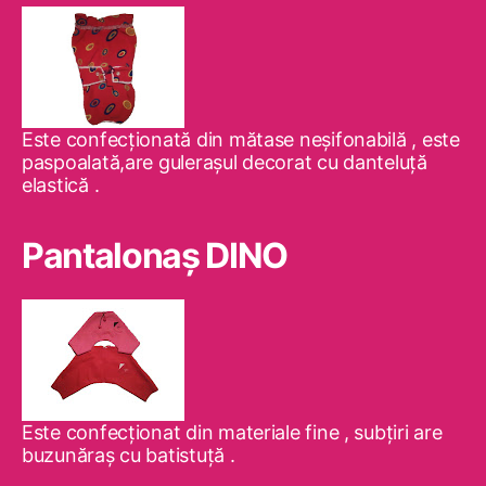
Este confecţionată din mătase neşifonabilă , este
paspoalată,are guleraşul decorat cu danteluţă
elastică .
Pantalonaş DINO
Este confecţionat din materiale fine , subţiri are
buzunăraş cu batistuţă .