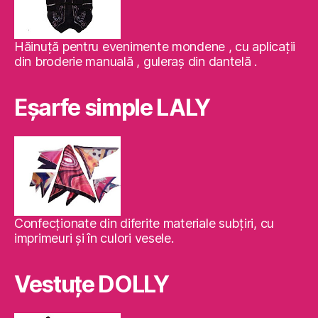
Hăinuţă pentru evenimente mondene , cu aplicaţii
din broderie manuală , guleraş din dantelă .
Eşarfe simple LALY
Confecţionate din diferite materiale subţiri, cu
imprimeuri şi în culori vesele.
Vestuţe DOLLY