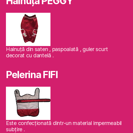
Hăinuţa PEGGY
Hainuţă din saten , paspoalată , guler scurt
decorat cu dantelă .
Pelerina FIFI
Este confecţionată dintr-un material impermeabil
subţire .