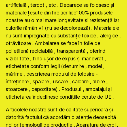
artificială , tercot , etc . Deoarece se folosesc şi
materiale ţesute din fire acrilice100% produsele
noastre au o mai mare longevitate şi rezistenţă iar
culorile rămân vii (nu se decolorează) . Materialele
nu sunt impregnate cu substanţe toxice , alergice ,
otrăvitoare . Ambalarea se face în folie de
polietilenă reciclabilă , transparentă , oferind
vizibilitate , fiind uşor de expus şi manevrat ,
etichetate conform legii (denumire , model ,
mărime , descrierea modului de folosire -
întreţinere , spălare , uscare , călcare , albire ,
stoarcere , depozitare) . Produsul , ambalajul şi
etichetarea îndeplinesc condiţiile cerute de UE .
Articolele noastre sunt de calitate superioară şi
datorită faptului că acordăm o atenţie deosebită
noilor tehnologii de producţie . Aparatura de croi ,