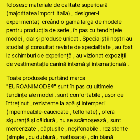
folosesc materiale de calitate superioară
(majoritatea import Italia) , designer-i
experimentaţi creând o gamă largă de modele
pentru producţia de serie , în pas cu tendinţele
modei , dar şi produse unicat . Specialiştii noştri au
studiat şi consultat reviste de specialitate , au fost
la schimburi de experienţă , au vizionat expoziţii
de vestimentaţie canină internă şi internaţională .
Toate produsele purtând marca
"EUROANIMODE®" sunt în pas cu ultimele
tendinţe ale modei , sunt confortabile , uşor de
întreţinut , rezistente la apă şi intemperii
(impermeabile-caucicate , teflonate) , oferă
siguranţă şi căldură , nu se scămoşează , sunt
mercerizate , căptuşite , neşifonabile , rezistente
(simple , cu dublură , matlasate) , din blană