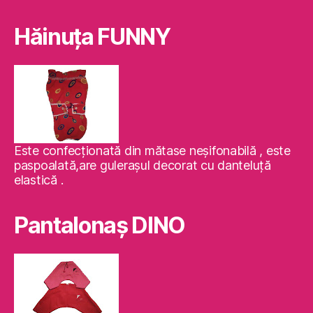
Hăinuţa FUNNY
Este confecţionată din mătase neşifonabilă , este
paspoalată,are guleraşul decorat cu danteluţă
elastică .
Pantalonaş DINO