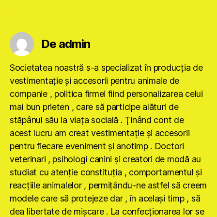
De admin
Societatea noastră s-a specializat în producţia de
vestimentaţie şi accesorii pentru animale de
companie , politica firmei fiind personalizarea celui
mai bun prieten , care să participe alături de
stăpânul său la viaţa socială . Ţinând cont de
acest lucru am creat vestimentaţie şi accesorii
pentru fiecare eveniment şi anotimp . Doctori
veterinari , psihologi canini şi creatori de modă au
studiat cu atenţie constituţia , comportamentul şi
reacţiile animalelor , permiţându-ne astfel să creem
modele care să protejeze dar , în acelaşi timp , să
dea libertate de mişcare . La confecţionarea lor se