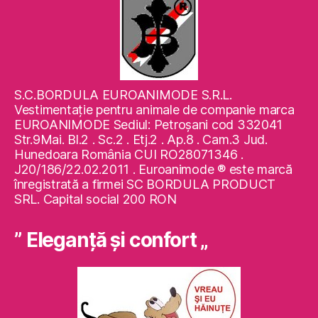
S.C.BORDULA EUROANIMODE S.R.L.
Vestimentaţie pentru animale de companie marca
EUROANIMODE Sediul: Petroşani cod 332041
Str.9Mai. Bl.2 . Sc.2 . Etj.2 . Ap.8 . Cam.3 Jud.
Hunedoara România CUI RO28071346 .
J20/186/22.02.2011 . Euroanimode ® este marcă
înregistrată a firmei SC BORDULA PRODUCT
SRL. Capital social 200 RON
” Eleganţă şi confort „