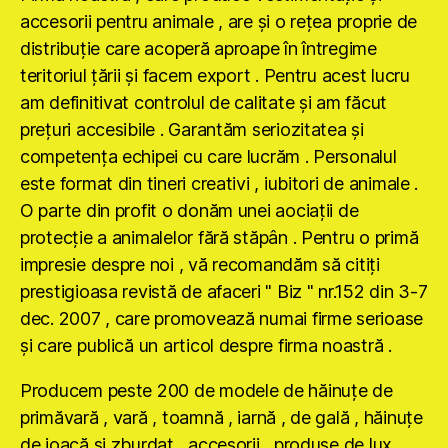
accesorii pentru animale , are şi o reţea proprie de
distribuţie care acoperă aproape în întregime
teritoriul ţării şi facem export . Pentru acest lucru
am definitivat controlul de calitate şi am făcut
preţuri accesibile . Garantăm seriozitatea şi
competenţa echipei cu care lucrăm . Personalul
este format din tineri creativi , iubitori de animale .
O parte din profit o donăm unei aociaţii de
protecţie a animalelor fără stăpân . Pentru o primă
impresie despre noi , vă recomandăm să citiţi
prestigioasa revistă de afaceri " Biz " nr.152 din 3-7
dec. 2007 , care promovează numai firme serioase
şi care publică un articol despre firma noastră .
Producem peste 200 de modele de hăinuţe de
primăvară , vară , toamnă , iarnă , de gală , hăinuţe
de joacă şi zburdat , accesorii , produse de lux ,