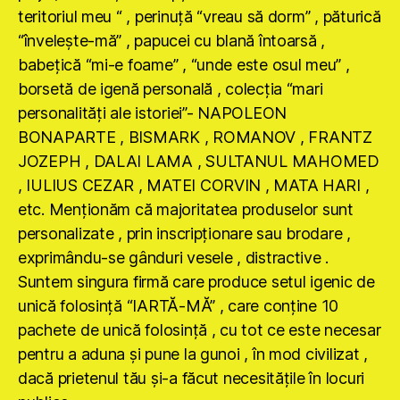
teritoriul meu “ , perinuţă “vreau să dorm” , păturică
“înveleşte-mă” , papucei cu blană întoarsă ,
babeţică “mi-e foame” , “unde este osul meu” ,
borsetă de igenă personală , colecţia “mari
personalităţi ale istoriei”- NAPOLEON
BONAPARTE , BISMARK , ROMANOV , FRANTZ
JOZEPH , DALAI LAMA , SULTANUL MAHOMED
, IULIUS CEZAR , MATEI CORVIN , MATA HARI ,
etc. Menţionăm că majoritatea produselor sunt
personalizate , prin inscripţionare sau brodare ,
exprimându-se gânduri vesele , distractive .
Suntem singura firmă care produce setul igenic de
unică folosinţă “IARTĂ-MĂ” , care conţine 10
pachete de unică folosinţă , cu tot ce este necesar
pentru a aduna şi pune la gunoi , în mod civilizat ,
dacă prietenul tău şi-a făcut necesităţile în locuri