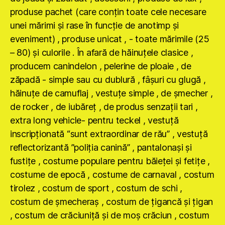
produse pachet (care conţin toate cele necesare
unei mărimi şi rase în funcţie de anotimp şi
eveniment) , produse unicat , - toate mărimile (25
– 80) şi culorile . În afară de hăinuţele clasice ,
producem canindelon , pelerine de ploaie , de
zăpadă - simple sau cu dublură , fâşuri cu glugă ,
hăinuţe de camuflaj , vestuţe simple , de şmecher ,
de rocker , de iubăreţ , de produs senzaţii tari ,
extra long vehicle- pentru teckel , vestuţă
inscripţionată “sunt extraordinar de rău” , vestuţă
reflectorizantă ”poliţia canină” , pantalonaşi şi
fustiţe , costume populare pentru băieţei şi fetiţe ,
costume de epocă , costume de carnaval , costum
tirolez , costum de sport , costum de schi ,
costum de şmecheraş , costum de ţigancă şi ţigan
, costum de crăciuniţă şi de moş crăciun , costum