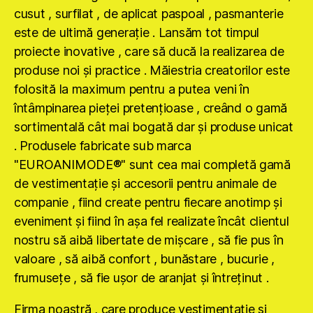
cusut , surfilat , de aplicat paspoal , pasmanterie
este de ultimă generaţie . Lansăm tot timpul
proiecte inovative , care să ducă la realizarea de
produse noi şi practice . Măiestria creatorilor este
folosită la maximum pentru a putea veni în
întâmpinarea pieţei pretenţioase , creând o gamă
sortimentală cât mai bogată dar şi produse unicat
. Produsele fabricate sub marca
"EUROANIMODE®" sunt cea mai completă gamă
de vestimentaţie şi accesorii pentru animale de
companie , fiind create pentru fiecare anotimp şi
eveniment şi fiind în aşa fel realizate încât clientul
nostru să aibă libertate de mişcare , să fie pus în
valoare , să aibă confort , bunăstare , bucurie ,
frumuseţe , să fie uşor de aranjat şi întreţinut .
Firma noastră , care produce vestimentaţie şi