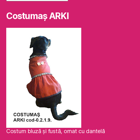
Costumaş ARKI
Costum bluză şi fustă, ornat cu dantelă