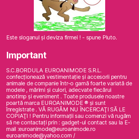
Este sloganul şi deviza firmei ! - spune Pluto.
Important
S.C.BORDULA EUROANIMODE S.R.L.
confecţionează vestimentaţie şi accesorii pentru
animale de companie într-o gamă foarte variată de
modele , mărimi şi culori, adecvate fiecărui
anotimp şi eveniment . Toate produsele noastre
poartă marca EUROANIMODE ® şi sunt
înregistrate . VĂ RUGĂM NU ÎNCERCAŢI SĂ LE
COPIAŢI ! Pentru informaţii sau comenzi vă rugăm
să ne contactaţi prin : gadget-ul contact sau la E-
mail :euroanimode@euroanimode.ro
euroanimode@yahoo.com /