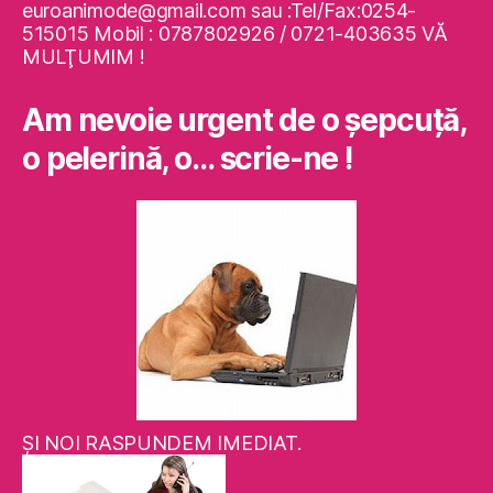
euroanimode@gmail.com sau :Tel/Fax:0254-
515015 Mobil : 0787802926 / 0721-403635 VĂ
MULŢUMIM !
Am nevoie urgent de o şepcuţă,
o pelerină, o… scrie-ne !
ŞI NOI RASPUNDEM IMEDIAT.