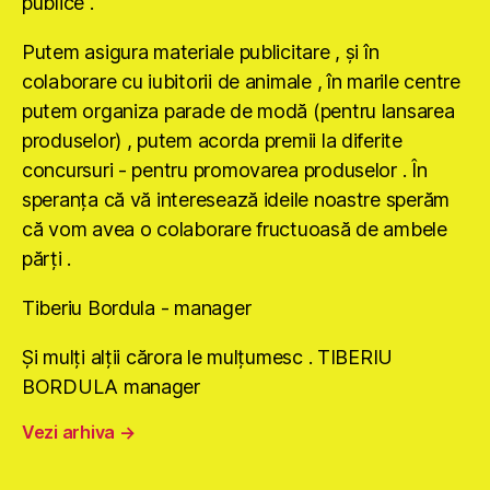
publice .
Putem asigura materiale publicitare , şi în
colaborare cu iubitorii de animale , în marile centre
putem organiza parade de modă (pentru lansarea
produselor) , putem acorda premii la diferite
concursuri - pentru promovarea produselor . În
speranţa că vă interesează ideile noastre sperăm
că vom avea o colaborare fructuoasă de ambele
părţi .
Tiberiu Bordula - manager
Şi mulţi alţii cărora le mulţumesc . TIBERIU
BORDULA manager
Vezi arhiva
→