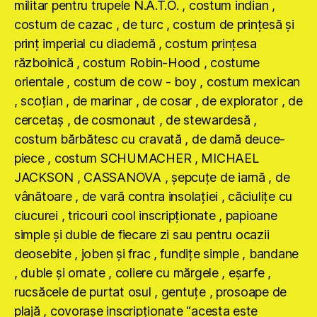
militar pentru trupele N.A.T.O. , costum indian ,
costum de cazac , de turc , costum de prinţesă şi
prinţ imperial cu diademă , costum prinţesa
războinică , costum Robin-Hood , costume
orientale , costum de cow - boy , costum mexican
, scoţian , de marinar , de cosar , de explorator , de
cercetaş , de cosmonaut , de stewardesă ,
costum bărbătesc cu cravată , de damă deuce-
piece , costum SCHUMACHER , MICHAEL
JACKSON , CASSANOVA , şepcuţe de iarnă , de
vânătoare , de vară contra insolaţiei , căciuliţe cu
ciucurei , tricouri cool inscripţionate , papioane
simple şi duble de fiecare zi sau pentru ocazii
deosebite , joben şi frac , fundiţe simple , bandane
, duble şi ornate , coliere cu mărgele , eşarfe ,
rucsăcele de purtat osul , gentuţe , prosoape de
plajă , covoraşe inscripţionate “acesta este