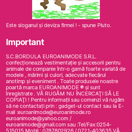
Este sloganul şi deviza firmei ! - spune Pluto.
Important
S.C.BORDULA EUROANIMODE S.R.L.
confecţionează vestimentaţie şi accesorii pentru
animale de companie într-o gamă foarte variată de
modele , mărimi şi culori, adecvate fiecărui
anotimp şi eveniment . Toate produsele noastre
poartă marca EUROANIMODE ® şi sunt
înregistrate . VĂ RUGĂM NU ÎNCERCAŢI SĂ LE
COPIAŢI ! Pentru informaţii sau comenzi vă rugăm
să ne contactaţi prin : gadget-ul contact sau la E-
mail :euroanimode@euroanimode.ro
euroanimode@yahoo.com /
euroanimode@gmail.com sau :Tel/Fax:0254-
515015 Mobil : 0787802926 / 0721-403635 VĂ