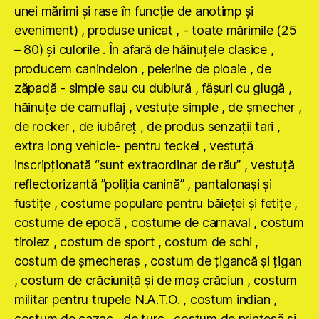
unei mărimi şi rase în funcţie de anotimp şi
eveniment) , produse unicat , - toate mărimile (25
– 80) şi culorile . În afară de hăinuţele clasice ,
producem canindelon , pelerine de ploaie , de
zăpadă - simple sau cu dublură , fâşuri cu glugă ,
hăinuţe de camuflaj , vestuţe simple , de şmecher ,
de rocker , de iubăreţ , de produs senzaţii tari ,
extra long vehicle- pentru teckel , vestuţă
inscripţionată “sunt extraordinar de rău” , vestuţă
reflectorizantă ”poliţia canină” , pantalonaşi şi
fustiţe , costume populare pentru băieţei şi fetiţe ,
costume de epocă , costume de carnaval , costum
tirolez , costum de sport , costum de schi ,
costum de şmecheraş , costum de ţigancă şi ţigan
, costum de crăciuniţă şi de moş crăciun , costum
militar pentru trupele N.A.T.O. , costum indian ,
costum de cazac , de turc , costum de prinţesă şi