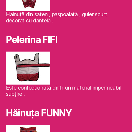
Hainuţă din saten , paspoalată , guler scurt
decorat cu dantelă .
Pelerina FIFI
Este confecţionată dintr-un material impermeabil
subţire .
Hăinuţa FUNNY