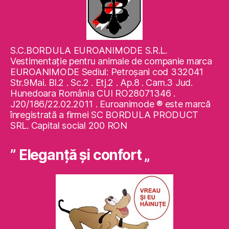
S.C.BORDULA EUROANIMODE S.R.L.
Vestimentaţie pentru animale de companie marca
EUROANIMODE Sediul: Petroşani cod 332041
Str.9Mai. Bl.2 . Sc.2 . Etj.2 . Ap.8 . Cam.3 Jud.
Hunedoara România CUI RO28071346 .
J20/186/22.02.2011 . Euroanimode ® este marcă
înregistrată a firmei SC BORDULA PRODUCT
SRL. Capital social 200 RON
” Eleganţă şi confort „