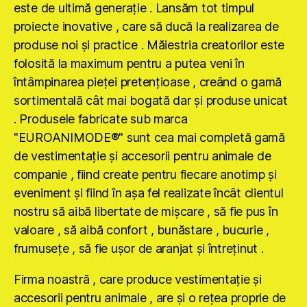
este de ultimă generaţie . Lansăm tot timpul
proiecte inovative , care să ducă la realizarea de
produse noi şi practice . Măiestria creatorilor este
folosită la maximum pentru a putea veni în
întâmpinarea pieţei pretenţioase , creând o gamă
sortimentală cât mai bogată dar şi produse unicat
. Produsele fabricate sub marca
"EUROANIMODE®" sunt cea mai completă gamă
de vestimentaţie şi accesorii pentru animale de
companie , fiind create pentru fiecare anotimp şi
eveniment şi fiind în aşa fel realizate încât clientul
nostru să aibă libertate de mişcare , să fie pus în
valoare , să aibă confort , bunăstare , bucurie ,
frumuseţe , să fie uşor de aranjat şi întreţinut .
Firma noastră , care produce vestimentaţie şi
accesorii pentru animale , are şi o reţea proprie de