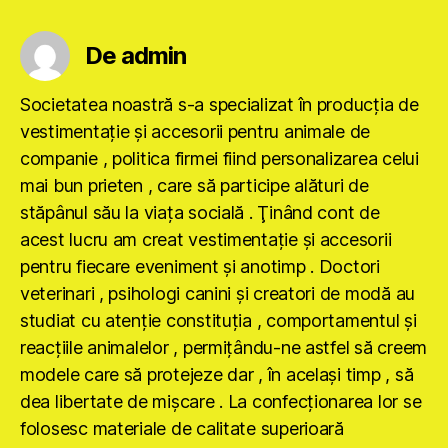
De admin
Societatea noastră s-a specializat în producţia de
vestimentaţie şi accesorii pentru animale de
companie , politica firmei fiind personalizarea celui
mai bun prieten , care să participe alături de
stăpânul său la viaţa socială . Ţinând cont de
acest lucru am creat vestimentaţie şi accesorii
pentru fiecare eveniment şi anotimp . Doctori
veterinari , psihologi canini şi creatori de modă au
studiat cu atenţie constituţia , comportamentul şi
reacţiile animalelor , permiţându-ne astfel să creem
modele care să protejeze dar , în acelaşi timp , să
dea libertate de mişcare . La confecţionarea lor se
folosesc materiale de calitate superioară