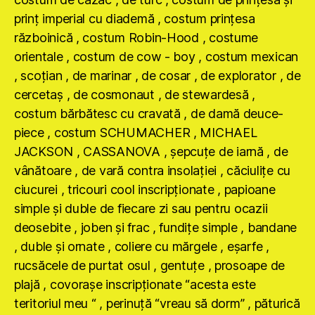
prinţ imperial cu diademă , costum prinţesa
războinică , costum Robin-Hood , costume
orientale , costum de cow - boy , costum mexican
, scoţian , de marinar , de cosar , de explorator , de
cercetaş , de cosmonaut , de stewardesă ,
costum bărbătesc cu cravată , de damă deuce-
piece , costum SCHUMACHER , MICHAEL
JACKSON , CASSANOVA , şepcuţe de iarnă , de
vânătoare , de vară contra insolaţiei , căciuliţe cu
ciucurei , tricouri cool inscripţionate , papioane
simple şi duble de fiecare zi sau pentru ocazii
deosebite , joben şi frac , fundiţe simple , bandane
, duble şi ornate , coliere cu mărgele , eşarfe ,
rucsăcele de purtat osul , gentuţe , prosoape de
plajă , covoraşe inscripţionate “acesta este
teritoriul meu “ , perinuţă “vreau să dorm” , păturică