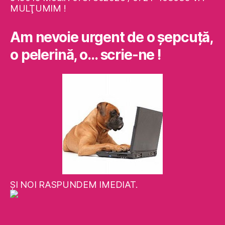
MULŢUMIM !
Am nevoie urgent de o şepcuţă,
o pelerină, o… scrie-ne !
ŞI NOI RASPUNDEM IMEDIAT.