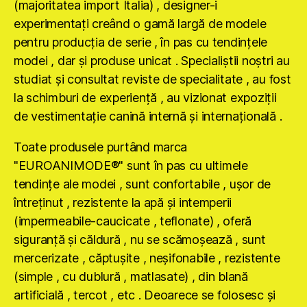
(majoritatea import Italia) , designer-i
experimentaţi creând o gamă largă de modele
pentru producţia de serie , în pas cu tendinţele
modei , dar şi produse unicat . Specialiştii noştri au
studiat şi consultat reviste de specialitate , au fost
la schimburi de experienţă , au vizionat expoziţii
de vestimentaţie canină internă şi internaţională .
Toate produsele purtând marca
"EUROANIMODE®" sunt în pas cu ultimele
tendinţe ale modei , sunt confortabile , uşor de
întreţinut , rezistente la apă şi intemperii
(impermeabile-caucicate , teflonate) , oferă
siguranţă şi căldură , nu se scămoşează , sunt
mercerizate , căptuşite , neşifonabile , rezistente
(simple , cu dublură , matlasate) , din blană
artificială , tercot , etc . Deoarece se folosesc şi