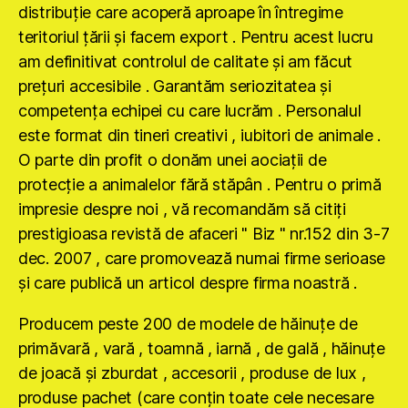
distribuţie care acoperă aproape în întregime
teritoriul ţării şi facem export . Pentru acest lucru
am definitivat controlul de calitate şi am făcut
preţuri accesibile . Garantăm seriozitatea şi
competenţa echipei cu care lucrăm . Personalul
este format din tineri creativi , iubitori de animale .
O parte din profit o donăm unei aociaţii de
protecţie a animalelor fără stăpân . Pentru o primă
impresie despre noi , vă recomandăm să citiţi
prestigioasa revistă de afaceri " Biz " nr.152 din 3-7
dec. 2007 , care promovează numai firme serioase
şi care publică un articol despre firma noastră .
Producem peste 200 de modele de hăinuţe de
primăvară , vară , toamnă , iarnă , de gală , hăinuţe
de joacă şi zburdat , accesorii , produse de lux ,
produse pachet (care conţin toate cele necesare