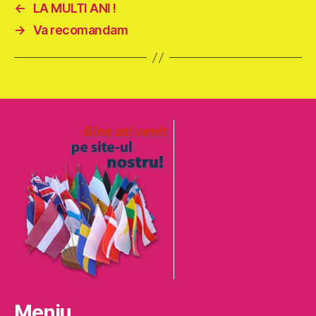
←
LA MULTI ANI !
→
Va recomandam
Meniu