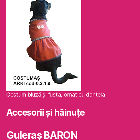
Costum bluză şi fustă, ornat cu dantelă
Accesorii și hăinuțe
Guleraş BARON