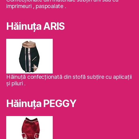
imprimeuri , paspoalate .
Hăinuţa ARIS
Hăinuţă confecţionată din stofă subţire cu aplicaţii
şi pliuri .
Hăinuţa PEGGY