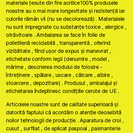
materiale ţesute din fire acrilice100% produsele
noastre au o mai mare longevitate şi rezistenţă iar
culorile rămân vii (nu se decolorează) . Materialele
nu sunt impregnate cu substanţe toxice , alergice ,
otrăvitoare . Ambalarea se face în folie de
polietilenă reciclabilă , transparentă , oferind
vizibilitate , fiind uşor de expus şi manevrat ,
etichetate conform legii (denumire , model ,
mărime , descrierea modului de folosire -
întreţinere , spălare , uscare , călcare , albire ,
stoarcere , depozitare) . Produsul , ambalajul şi
etichetarea îndeplinesc condiţiile cerute de UE .
Articolele noastre sunt de calitate superioară şi
datorită faptului că acordăm o atenţie deosebită
noilor tehnologii de producţie . Aparatura de croi ,
cusut , surfilat , de aplicat paspoal , pasmanterie