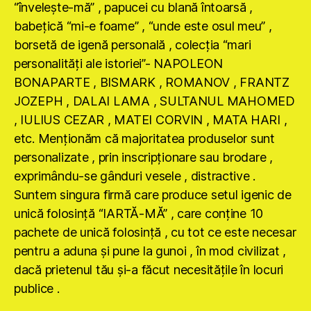
“înveleşte-mă” , papucei cu blană întoarsă ,
babeţică “mi-e foame” , “unde este osul meu” ,
borsetă de igenă personală , colecţia “mari
personalităţi ale istoriei”- NAPOLEON
BONAPARTE , BISMARK , ROMANOV , FRANTZ
JOZEPH , DALAI LAMA , SULTANUL MAHOMED
, IULIUS CEZAR , MATEI CORVIN , MATA HARI ,
etc. Menţionăm că majoritatea produselor sunt
personalizate , prin inscripţionare sau brodare ,
exprimându-se gânduri vesele , distractive .
Suntem singura firmă care produce setul igenic de
unică folosinţă “IARTĂ-MĂ” , care conţine 10
pachete de unică folosinţă , cu tot ce este necesar
pentru a aduna şi pune la gunoi , în mod civilizat ,
dacă prietenul tău şi-a făcut necesităţile în locuri
publice .