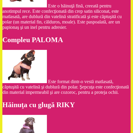
Este o hăinuţă fină, creeată pentru
anotimpul rece. Este confecţionată din crep satin siliconat, este
matlasată, are dublură din vatelină stratificată şi este căptuşită cu
polar (un material fin, călduros, moale). Este paspoalată, are un
papionaş şi un inel pentru adresier.
Compleu PALOMA
Este format dintr-o vestă matlasată,
căptuşită cu vatelină şi dublură din polar. Şepcuţa este confecţionată
din material impermeabil şi are cozoroc, pentru a proteja ochii.
Hăinuţa cu glugă RIKY