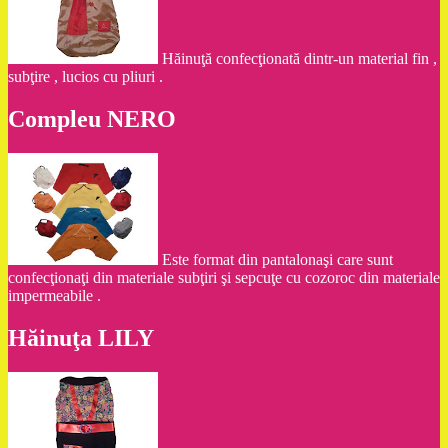
Hăinuţă confecţionată dintr-un material fin ,
subţire , lucios cu pliuri .
Compleu NERO
Este format din pantalonaşi care sunt
confecţionaţi din materiale subţiri şi sepcuţe cu cozoroc din materiale
impermeabile .
Hăinuţa LILY