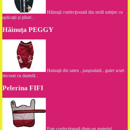
Hăinuţă confecţionată din stofă subţire cu
aplicaţii şi pliuri .
Hăinuţa PEGGY
Hainuţă din saten , paspoalată , guler scurt
decorat cu dantelă .
Pelerina FIFI
Este confecţionată dintr-un material