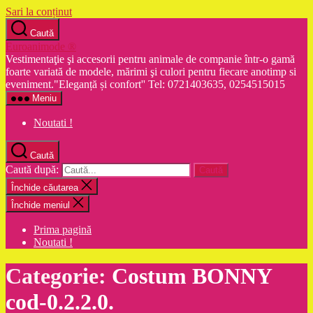
Sari la conținut
Caută
Euroanimode ®
Vestimentaţie şi accesorii pentru animale de companie într-o gamă
foarte variată de modele, mărimi şi culori pentru fiecare anotimp si
eveniment."Eleganță și confort'' Tel: 0721403635, 0254515015
Meniu
Noutati !
Caută
Caută după:
Închide căutarea
Închide meniul
Prima pagină
Noutati !
Categorie:
Costum BONNY
cod-0.2.2.0.