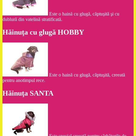
Este o haină cu glugă, căptuşită şi cu
dublură din vatelină stratificată.
Hăinuţa cu glugă HOBBY
Este o haină cu glugă, căptuşită, creeată
pentru anotimpul rece.
Hăinuţa SANTA
Este special creeată pentru sărbătorile de