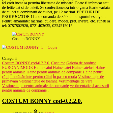
fel croit incat sa permita libertatea de miscare. Poate fi imbracat atat
de fetite cat si de baieti. Se confectioneaza intr-o gama foarte variata
de culori si combinatii de culori, pe 12 marimi. PRETURI DE
PRODUCATOR ! La o comanda de 350 lei transportul este gratuit.
Pentru amanunte: marime, culoare, model, pret, livrare, etc. sunati la
tel: 0787802926, 0721403635, 0254515015.
Costum RONNY
Categorii
Costum BONNY cod-0.2.2.0.
Costume
Galeria de produse
EUROANIMODE
Haine caini
Haine catei
Haine catelusi
Haine
pentru animale
Haine pentru animale de companie
Haine pentru
căţei
Îmbrăcăminte pentru câini
În pas cu moda
Vestimentaţie de
primăvară
Vestimentaţie de toamnă
Vestimentaţie de vară
Vestimentație pentru animale de companie
vestimentaţie şi accesorii
pentru animale de companie .
COSTUM BONNY cod-0.2.2.0.