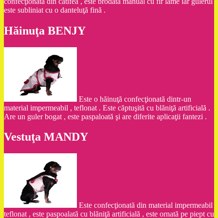
confecţionată din catifea , este brodată manual cu fir lame iar gulerul
este subliniat cu o danteluţă fină .
Hăinuţa BENJY
Este o hăinuţă confecţionată dintr-un
material impermeabil , teflonat . Este căptuşită cu blăniţă artificială .
Are un guler bogat , este paspaloată şi are diferite aplicaţii fantezi .
Vestuţa MANDY
Este confecţionată din material impermeabil
teflonat , este paspoalată cu blăniţă artificială , este ornată pe piept cu