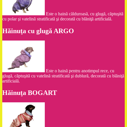
Este o haină călduroasă, cu glugă, căptuşită
cu polar şi vatelină stratificată şi decorată cu blăniţă artificială.
Hăinuţa cu glugă ARGO
Este o haină pentru anotimpul rece, cu
glugă, căptuşită cu vatelină stratificată şi dublură, decorată cu blăniţă
artificială.
Hăinuţa BOGART