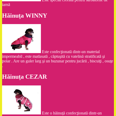
iarnă
Hăinuţa WINNY
Este confecţionată dintr-un material
impermeabil , este matlasată , căptuşită cu vatelină stratificată şi
polar . Are un guler larg şi un buzunar pentru jucării , biscuiţi , osuţe
.
Hăinuţa CEZAR
Este o hăinuţă confecţionată dintr-un