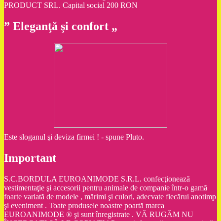
PRODUCT SRL. Capital social 200 RON
” Eleganţă şi confort „
Este sloganul şi deviza firmei ! - spune Pluto.
Important
S.C.BORDULA EUROANIMODE S.R.L. confecţionează
vestimentaţie şi accesorii pentru animale de companie într-o gamă
foarte variată de modele , mărimi şi culori, adecvate fiecărui anotimp
şi eveniment . Toate produsele noastre poartă marca
EUROANIMODE ® şi sunt înregistrate . VĂ RUGĂM NU