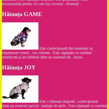
recomandată pentru cei care fac excursii , drumeţii .
Hăinuţa GAME
Este confecţionată din materiale cu
imprimeuri vesele , viu colorate . Este căptuşită cu vatelină
stratificată şi are dublură dintr-un material fin , lucios .
Hăinuţa JOY
Este o hăinuţă elegantă , confecţionată
dintr-un material special , imitaţie de piele . Este căptuşită cu vatelină