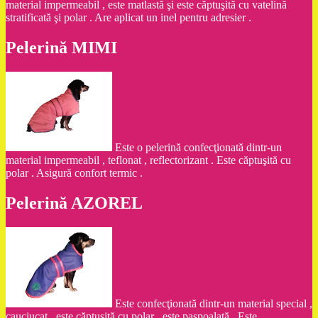
material impermeabil , este matlastă şi este căptuşită cu vatelină
stratificată şi polar . Are aplicat un inel pentru adresier .
Pelerină MIMI
Este o pelerină confecţionată dintr-un
material impermeabil , teflonat , reflectorizant . Este căptuşită cu
polar . Asigură confort termic .
Pelerină AZOREL
Este confecţionată dintr-un material special ,
cauciucat , este căptuşită cu polar , este paspoalată . Este