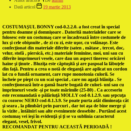
Autor articol
De
admin
Dată articol
19 martie 2013
COSTUMAŞUL BONNY cod-0.2.2.0. a fost creat în special
pentru doamne şi domnişoare . Datorită materialelor care se
folosesc este un costumaş care se încadrează între costumele de
lux şi cele obişnuite , de zi cu zi, este uşor, cu volănaşe. Este
confecţionat din materiale diferite (saten , mătase , tercot, doc,
velur, stofă , piersică, etc.) materiale feminine, moi, uni sau cu
diferite imprimeuri vesele, care dau un aspect tineresc oricărei
haine şi ţinute . Bluziţa este căptuşită şi are paspoal la lăbuţele
din faţă. Pentru a crea o notă de eleganţă are aplicat un cordon
lat cu o fundă ornament, care rupe monotonia culorii. Se
încheie pe piept cu un scai special , care nu agaţă blăniţa . Se
confecţionează într-o gamă foarte bogată de culori- uni sau cu
imprimeuri vesele -şi pe toate mărimile (25-80) . Ca accesoriu
este recomandată o pălăriuţă MOLLY cod-0.1.2.9. sau şepcuţa
cu cozoroc NERO cod-0.1.3.9. Se poate purta atât dimineaţa cât
şi seara , la plimbări prin parcuri , dar tot aşa de bine merge şi
la vizite , întâlniri sau alte evenimente deosebite . Purtând acest
costumaş vei ieşi în evidenţă şi ţi se va sublinia caracterul
elegant, vesel, frivol.
RECOMANDAT PENTRU ACEASTĂ PERIOADĂ !