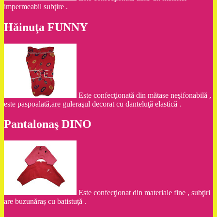
impermeabil subţire .
Hăinuţa FUNNY
Este confecţionată din mătase neşifonabilă ,
este paspoalată,are guleraşul decorat cu danteluţă elastică .
Pantalonaş DINO
Este confecţionat din materiale fine , subţiri
are buzunăraş cu batistuţă .