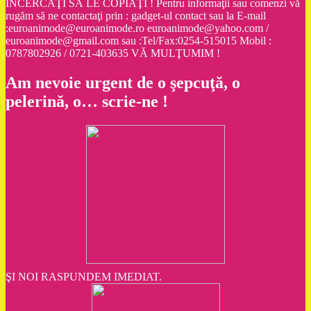
ÎNCERCAŢI SĂ LE COPIAŢI ! Pentru informaţii sau comenzi vă
rugăm să ne contactaţi prin : gadget-ul contact sau la E-mail
:euroanimode@euroanimode.ro euroanimode@yahoo.com /
euroanimode@gmail.com sau :Tel/Fax:0254-515015 Mobil :
0787802926 / 0721-403635 VĂ MULŢUMIM !
Am nevoie urgent de o şepcuţă, o
pelerină, o… scrie-ne !
ŞI NOI RASPUNDEM IMEDIAT.