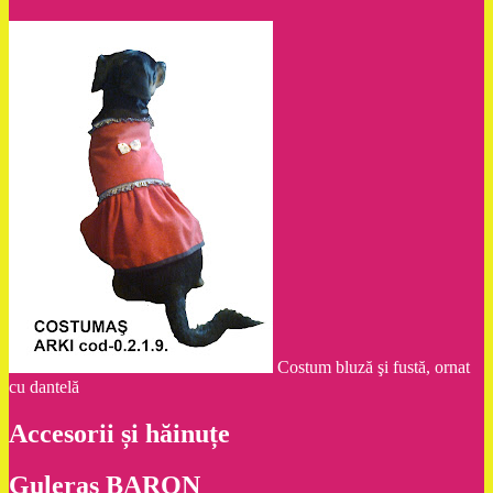
Costum bluză şi fustă, ornat
cu dantelă
Accesorii și hăinuțe
Guleraş BARON