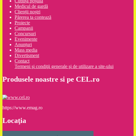
Cutiuța poștală
Medicul de gardă
Clienții noștri
Părerea ta contează
Proiecte
Campanii
Concursuri
Evenimente
Anunțuri
Mass media
Divertisment
Contact
Termeni şi condiţii generale şi de utilizare a site-ului
Produsele noastre si pe CEL.ro
https://www.emag.ro
Locaţia