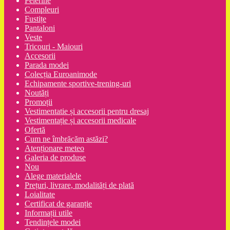
Pelerine
Compleuri
Fustițe
Pantaloni
Veste
Tricouri - Maiouri
Accesorii
Parada modei
Colecția Euroanimode
Echipamente sportive-trening-uri
Noutăți
Promoții
Vestimentatie și accesorii pentru dresaj
Vestimentație și accesorii medicale
Ofertă
Cum ne îmbrăcăm astăzi?
Atenționare meteo
Galeria de produse
Nou
Alege materialele
Prețuri, livrare, modalități de plată
Loialitate
Certificat de garanție
Informații utile
Tendințele modei