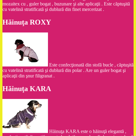
mozaitex cu , guler bogat , buzunare şi alte aplicaţii . Este căptuşită
cu vatelină stratificată şi dublură din finet mercerizat .
Hăinuţa ROXY
Este confecţionată din stofă bucle , căptuşită
cu vatelină stratificată şi dublură din polar . Are un guler bogat şi
aplicaţii din şnur filigranat .
Hăinuţa KARA
Hăinuţa KARA este o hăinuţă elegantă ,