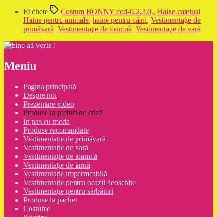
Etichete
Costum BONNY cod-0.2.2.0.
,
Haine catelusi
,
Haine pentru animale
,
haine pentru câini
,
Vestimentaţie de
primăvară
,
Vestimentaţie de toamnă
,
Vestimentaţie de vară
Meniu
Pagina principală
Despre noi
Prezentare video
Produse la prețuri de criză
În pas cu moda
Produse recomandate
Vestimentație de primăvară
Vestimentație de vară
Vestimentație de toamnă
Vestimentație de iarnă
Vestimentație impermeabilă
Vestimentație pentru ocazii deosebite
Vestimentație pentru sărbători
Produse la pachet
Costume