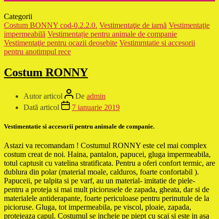
Categorii
Costum BONNY cod-0.2.2.0.
Vestimentaţie de iarnă
Vestimentaţie
impermeabilă
Vestimentație pentru animale de companie
Vestimentaţie pentru ocazii deosebite
Vestimrntatie si accesorii
pentru anotimpul rece
Costum RONNY
Autor articol
De
admin
Dată articol
7 ianuarie 2019
Vestimentatie si accesorii pentru animale de companie.
Astazi va recomandam ! Costumul RONNY este cel mai complex
costum creat de noi. Haina, pantalon, papucei, gluga impermeabila,
totul captusit cu vatelina stratificata. Pentru a oferi confort termic, are
dublura din polar (material moale, calduros, foarte confortabil ).
Papuceii, pe talpita si pe varf, au un material- imitatie de piele-
pentru a proteja si mai mult piciorusele de zapada, gheata, dar si de
materialele antiderapante, foarte periculoase pentru perinutule de la
picioruse. Gluga, tot impermeabila, pe viscol, ploaie, zapada,
protejeaza capul. Costumul se incheie pe piept cu scai si este in asa