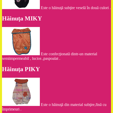
Este o hăinuţă subţire veselă în două culori .
Hăinuţa MIKY
Este confecţionată dintr-un material
semiimpermeabil , lucios ,paspoalat .
Hăinuţa PIKY
Este o hăinuţă din material subţire,fină cu
împrimeuri .