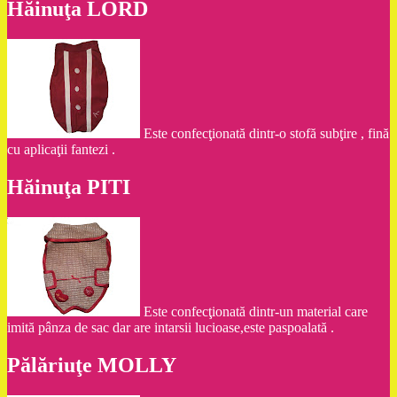
Hăinuţa LORD
Este confecţionată dintr-o stofă subţire , fină
cu aplicaţii fantezi .
Hăinuţa PITI
Este confecţionată dintr-un material care
imită pânza de sac dar are intarsii lucioase,este paspoalată .
Pălăriuţe MOLLY