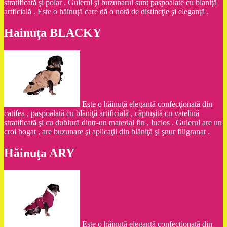
stratificată şi polar . Gulerul şi buzunarul sunt paspoalate cu blaniţă
artficială . Este o hăinuţă care dă o notă de distincţie şi eleganţă .
Hainuţa BLACKY
Este o hăinuţă elegantă confecţionată din
catifea , paspoalată cu blăniţă artificială , căptuşită cu vatelină
stratificată şi cu dublură dintr-un material fin , lucios . Gulerul are un
croi bogat , are buzunare şi aplicaţii din blăniţă şi şnur filigranat .
Hăinuţa ARY
Este o hăinuţă elegantă confecţionată din