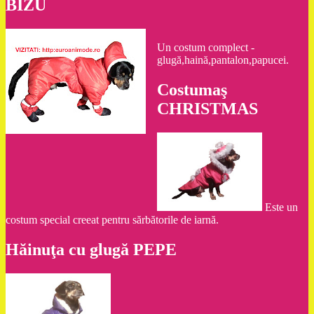
BIZU
Un costum complect -
glugă,haină,pantalon,papucei.
Costumaş
CHRISTMAS
Este un
costum special creeat pentru sărbătorile de iarnă.
Hăinuţa cu glugă PEPE