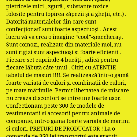
pietricele mici , zgură , substanţe toxice –
folosite pentru topirea zăpezii şi a gheţii, etc.) .
Datorită materialelor din care sunt
confecţionatI sunt foarte aspectuoşi . Acest
lucru vă va crea o imagine “cool”-şmecheraş .
Sunt comozi, realizate din materiale moi, nu
sunt rigizi sunt aspectuoşi si foarte eficienti .
Fiecare set cuprinde 4 bucăţi , adică pentru
fiecare lăbuţă câte unul . Cititi cu ATENTIE
tabelul de masuri !!!!. Se realizează într-o gamă
foarte variată de culori şi combinaţii de culori,
pe toate mărimile. Permit libertatea de miscare
nu creaza disconfort se intretine foarte usor.
Confectionam peste 300 de modele de
vestimentatii si accesorii pentru animale de
companie, intr-o gama foarte variata de marimi
si culori. PRETURI DE PRODUCATOR ! La o
comanda de 350 lei transportul este gratuit.