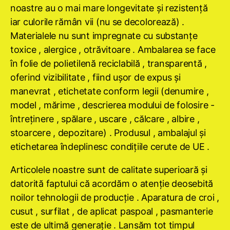
noastre au o mai mare longevitate şi rezistenţă
iar culorile rămân vii (nu se decolorează) .
Materialele nu sunt impregnate cu substanţe
toxice , alergice , otrăvitoare . Ambalarea se face
în folie de polietilenă reciclabilă , transparentă ,
oferind vizibilitate , fiind uşor de expus şi
manevrat , etichetate conform legii (denumire ,
model , mărime , descrierea modului de folosire -
întreţinere , spălare , uscare , călcare , albire ,
stoarcere , depozitare) . Produsul , ambalajul şi
etichetarea îndeplinesc condiţiile cerute de UE .
Articolele noastre sunt de calitate superioară şi
datorită faptului că acordăm o atenţie deosebită
noilor tehnologii de producţie . Aparatura de croi ,
cusut , surfilat , de aplicat paspoal , pasmanterie
este de ultimă generaţie . Lansăm tot timpul