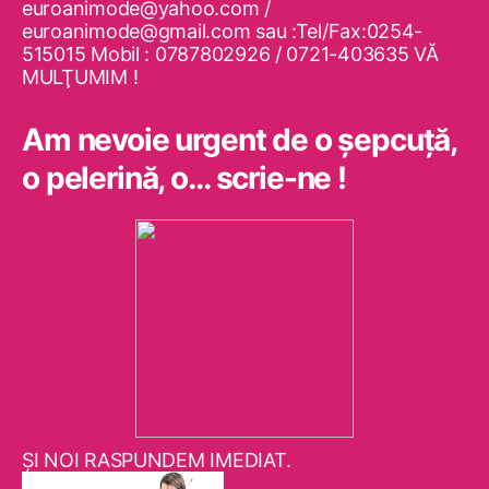
euroanimode@yahoo.com /
euroanimode@gmail.com sau :Tel/Fax:0254-
515015 Mobil : 0787802926 / 0721-403635 VĂ
MULŢUMIM !
Am nevoie urgent de o şepcuţă,
o pelerină, o… scrie-ne !
ŞI NOI RASPUNDEM IMEDIAT.