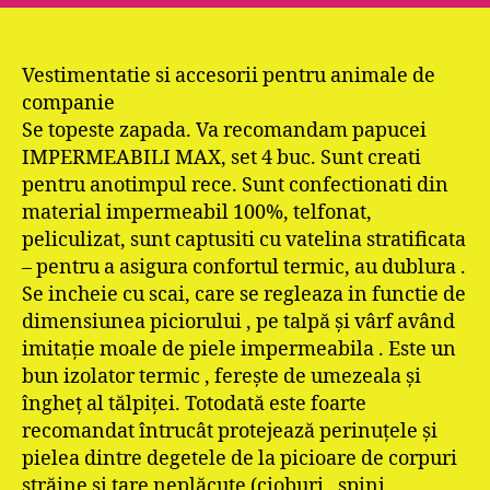
Vestimentatie si accesorii pentru animale de
companie
Se topeste zapada. Va recomandam papucei
IMPERMEABILI MAX, set 4 buc. Sunt creati
pentru anotimpul rece. Sunt confectionati din
material impermeabil 100%, telfonat,
peliculizat, sunt captusiti cu vatelina stratificata
– pentru a asigura confortul termic, au dublura .
Se incheie cu scai, care se regleaza in functie de
dimensiunea piciorului , pe talpă şi vârf având
imitaţie moale de piele impermeabila . Este un
bun izolator termic , fereşte de umezeala şi
îngheţ al tălpiţei. Totodată este foarte
recomandat întrucât protejează perinuţele şi
pielea dintre degetele de la picioare de corpuri
străine si tare neplăcute (cioburi , spini ,