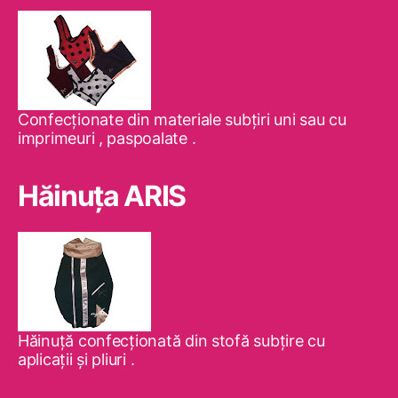
Confecţionate din materiale subţiri uni sau cu
imprimeuri , paspoalate .
Hăinuţa ARIS
Hăinuţă confecţionată din stofă subţire cu
aplicaţii şi pliuri .