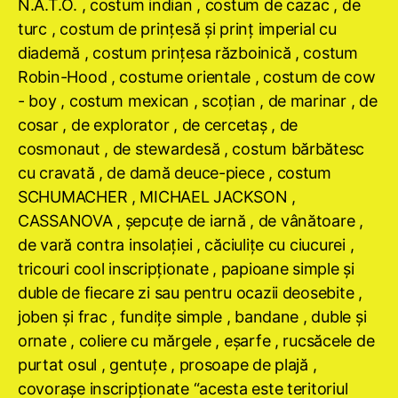
N.A.T.O. , costum indian , costum de cazac , de
turc , costum de prinţesă şi prinţ imperial cu
diademă , costum prinţesa războinică , costum
Robin-Hood , costume orientale , costum de cow
- boy , costum mexican , scoţian , de marinar , de
cosar , de explorator , de cercetaş , de
cosmonaut , de stewardesă , costum bărbătesc
cu cravată , de damă deuce-piece , costum
SCHUMACHER , MICHAEL JACKSON ,
CASSANOVA , şepcuţe de iarnă , de vânătoare ,
de vară contra insolaţiei , căciuliţe cu ciucurei ,
tricouri cool inscripţionate , papioane simple şi
duble de fiecare zi sau pentru ocazii deosebite ,
joben şi frac , fundiţe simple , bandane , duble şi
ornate , coliere cu mărgele , eşarfe , rucsăcele de
purtat osul , gentuţe , prosoape de plajă ,
covoraşe inscripţionate “acesta este teritoriul