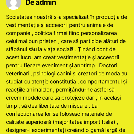
De admin
Societatea noastră s-a specializat în producţia de
vestimentaţie şi accesorii pentru animale de
companie , politica firmei fiind personalizarea
celui mai bun prieten , care să participe alături de
stăpânul său la viaţa socială . Ţinând cont de
acest lucru am creat vestimentaţie şi accesorii
pentru fiecare eveniment şi anotimp . Doctori
veterinari , psihologi canini şi creatori de modă au
studiat cu atenţie constituţia , comportamentul şi
reacţiile animalelor , permiţându-ne astfel să
creem modele care să protejeze dar , în acelaşi
timp , să dea libertate de mişcare . La
confecţionarea lor se folosesc materiale de
calitate superioară (majoritatea import Italia) ,
designer-i experimentaţi creând o gamă largă de