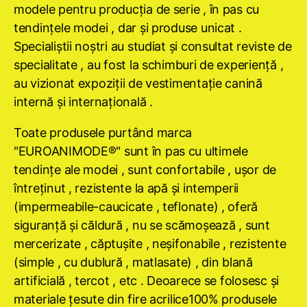
modele pentru producţia de serie , în pas cu
tendinţele modei , dar şi produse unicat .
Specialiştii noştri au studiat şi consultat reviste de
specialitate , au fost la schimburi de experienţă ,
au vizionat expoziţii de vestimentaţie canină
internă şi internaţională .
Toate produsele purtând marca
"EUROANIMODE®" sunt în pas cu ultimele
tendinţe ale modei , sunt confortabile , uşor de
întreţinut , rezistente la apă şi intemperii
(impermeabile-caucicate , teflonate) , oferă
siguranţă şi căldură , nu se scămoşează , sunt
mercerizate , căptuşite , neşifonabile , rezistente
(simple , cu dublură , matlasate) , din blană
artificială , tercot , etc . Deoarece se folosesc şi
materiale ţesute din fire acrilice100% produsele