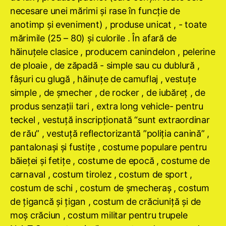
necesare unei mărimi şi rase în funcţie de
anotimp şi eveniment) , produse unicat , - toate
mărimile (25 – 80) şi culorile . În afară de
hăinuţele clasice , producem canindelon , pelerine
de ploaie , de zăpadă - simple sau cu dublură ,
fâşuri cu glugă , hăinuţe de camuflaj , vestuţe
simple , de şmecher , de rocker , de iubăreţ , de
produs senzaţii tari , extra long vehicle- pentru
teckel , vestuţă inscripţionată “sunt extraordinar
de rău” , vestuţă reflectorizantă ”poliţia canină” ,
pantalonaşi şi fustiţe , costume populare pentru
băieţei şi fetiţe , costume de epocă , costume de
carnaval , costum tirolez , costum de sport ,
costum de schi , costum de şmecheraş , costum
de ţigancă şi ţigan , costum de crăciuniţă şi de
moş crăciun , costum militar pentru trupele