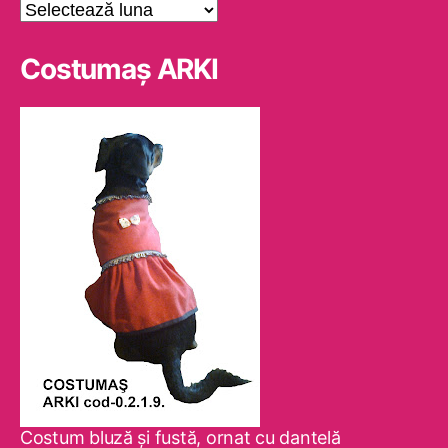
Arhive
Costumaş ARKI
Costum bluză şi fustă, ornat cu dantelă