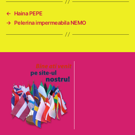
←
Haina PEPE
→
Pelerina impermeabila NEMO