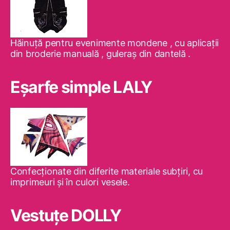
Hăinuţă pentru evenimente mondene , cu aplicaţii
din broderie manuală , guleraş din dantelă .
Eşarfe simple LALY
Confecţionate din diferite materiale subţiri, cu
imprimeuri şi în culori vesele.
Vestuţe DOLLY