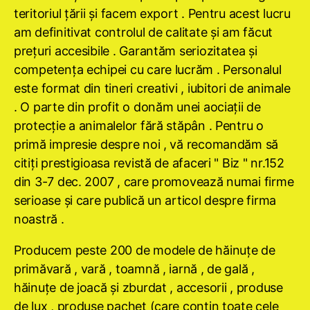
teritoriul ţării şi facem export . Pentru acest lucru
am definitivat controlul de calitate şi am făcut
preţuri accesibile . Garantăm seriozitatea şi
competenţa echipei cu care lucrăm . Personalul
este format din tineri creativi , iubitori de animale
. O parte din profit o donăm unei aociaţii de
protecţie a animalelor fără stăpân . Pentru o
primă impresie despre noi , vă recomandăm să
citiţi prestigioasa revistă de afaceri " Biz " nr.152
din 3-7 dec. 2007 , care promovează numai firme
serioase şi care publică un articol despre firma
noastră .
Producem peste 200 de modele de hăinuţe de
primăvară , vară , toamnă , iarnă , de gală ,
hăinuţe de joacă şi zburdat , accesorii , produse
de lux , produse pachet (care conţin toate cele