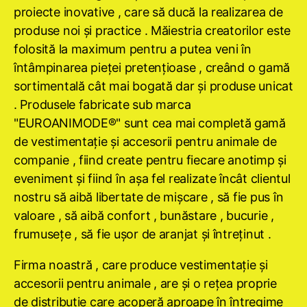
proiecte inovative , care să ducă la realizarea de
produse noi şi practice . Măiestria creatorilor este
folosită la maximum pentru a putea veni în
întâmpinarea pieţei pretenţioase , creând o gamă
sortimentală cât mai bogată dar şi produse unicat
. Produsele fabricate sub marca
"EUROANIMODE®" sunt cea mai completă gamă
de vestimentaţie şi accesorii pentru animale de
companie , fiind create pentru fiecare anotimp şi
eveniment şi fiind în aşa fel realizate încât clientul
nostru să aibă libertate de mişcare , să fie pus în
valoare , să aibă confort , bunăstare , bucurie ,
frumuseţe , să fie uşor de aranjat şi întreţinut .
Firma noastră , care produce vestimentaţie şi
accesorii pentru animale , are şi o reţea proprie
de distribuţie care acoperă aproape în întregime