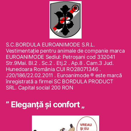
S.C.BORDULA EUROANIMODE S.R.L.
Vestimentaţie pentru animale de companie marca
EUROANIMODE Sediul: Petroşani cod 332041
Str.9Mai. Bl.2 . Sc.2 . Etj.2 . Ap.8 . Cam.3 Jud.
Hunedoara România CUI RO28071346 .
J20/186/22.02.2011 . Euroanimode ® este marcă
înregistrată a firmei SC BORDULA PRODUCT
SRL. Capital social 200 RON
” Eleganţă şi confort „