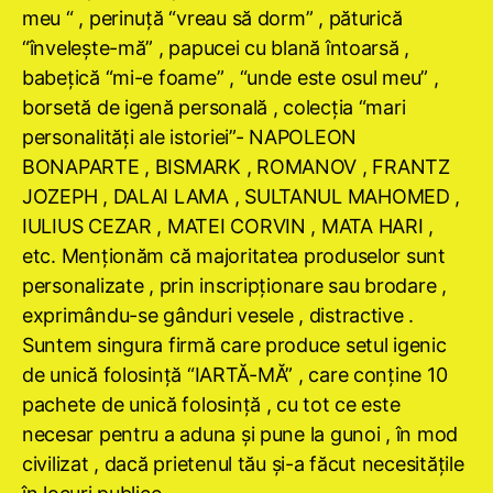
meu “ , perinuţă “vreau să dorm” , păturică
“înveleşte-mă” , papucei cu blană întoarsă ,
babeţică “mi-e foame” , “unde este osul meu” ,
borsetă de igenă personală , colecţia “mari
personalităţi ale istoriei”- NAPOLEON
BONAPARTE , BISMARK , ROMANOV , FRANTZ
JOZEPH , DALAI LAMA , SULTANUL MAHOMED ,
IULIUS CEZAR , MATEI CORVIN , MATA HARI ,
etc. Menţionăm că majoritatea produselor sunt
personalizate , prin inscripţionare sau brodare ,
exprimându-se gânduri vesele , distractive .
Suntem singura firmă care produce setul igenic
de unică folosinţă “IARTĂ-MĂ” , care conţine 10
pachete de unică folosinţă , cu tot ce este
necesar pentru a aduna şi pune la gunoi , în mod
civilizat , dacă prietenul tău şi-a făcut necesităţile