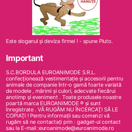
Este sloganul şi deviza firmei ! - spune Pluto.
Important
S.C.BORDULA EUROANIMODE S.R.L.
confecţionează vestimentaţie şi accesorii pentru
animale de companie într-o gamă foarte variată
de modele , mărimi şi culori, adecvate fiecărui
anotimp şi eveniment . Toate produsele noastre
poartă marca EUROANIMODE ® şi sunt
înregistrate . VĂ RUGĂM NU ÎNCERCAŢI SĂ LE
COPIAŢI ! Pentru informaţii sau comenzi vă
rugăm să ne contactaţi prin : gadget-ul contact
sau la E-mail :euroanimode@euroanimode.ro