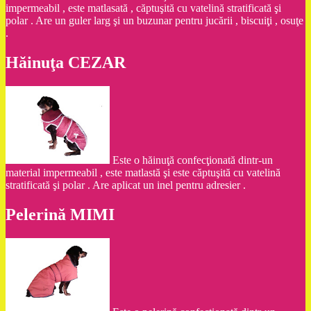
impermeabil , este matlasată , căptuşită cu vatelină stratificată şi
polar . Are un guler larg şi un buzunar pentru jucării , biscuiţi , osuţe
.
Hăinuţa CEZAR
Este o hăinuţă confecţionată dintr-un
material impermeabil , este matlastă şi este căptuşită cu vatelină
stratificată şi polar . Are aplicat un inel pentru adresier .
Pelerină MIMI