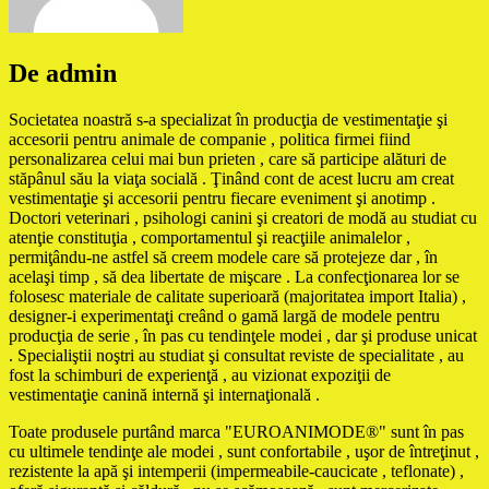
De admin
Societatea noastră s-a specializat în producţia de vestimentaţie şi
accesorii pentru animale de companie , politica firmei fiind
personalizarea celui mai bun prieten , care să participe alături de
stăpânul său la viaţa socială . Ţinând cont de acest lucru am creat
vestimentaţie şi accesorii pentru fiecare eveniment şi anotimp .
Doctori veterinari , psihologi canini şi creatori de modă au studiat cu
atenţie constituţia , comportamentul şi reacţiile animalelor ,
permiţându-ne astfel să creem modele care să protejeze dar , în
acelaşi timp , să dea libertate de mişcare . La confecţionarea lor se
folosesc materiale de calitate superioară (majoritatea import Italia) ,
designer-i experimentaţi creând o gamă largă de modele pentru
producţia de serie , în pas cu tendinţele modei , dar şi produse unicat
. Specialiştii noştri au studiat şi consultat reviste de specialitate , au
fost la schimburi de experienţă , au vizionat expoziţii de
vestimentaţie canină internă şi internaţională .
Toate produsele purtând marca "EUROANIMODE®" sunt în pas
cu ultimele tendinţe ale modei , sunt confortabile , uşor de întreţinut ,
rezistente la apă şi intemperii (impermeabile-caucicate , teflonate) ,