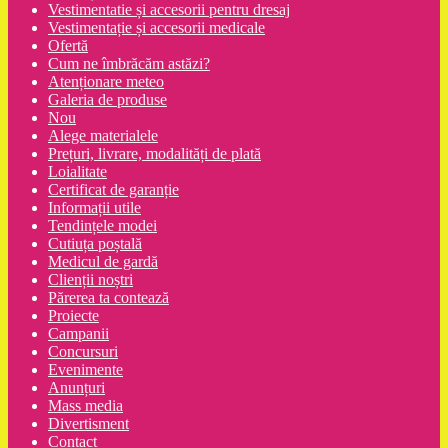
Vestimentatie și accesorii pentru dresaj
Vestimentație și accesorii medicale
Ofertă
Cum ne îmbrăcăm astăzi?
Atenționare meteo
Galeria de produse
Nou
Alege materialele
Prețuri, livrare, modalități de plată
Loialitate
Certificat de garanție
Informații utile
Tendințele modei
Cutiuța poștală
Medicul de gardă
Clienții noștri
Părerea ta contează
Proiecte
Campanii
Concursuri
Evenimente
Anunțuri
Mass media
Divertisment
Contact