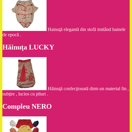
Hainuţă elegantă din stofă imitând hainele
de epocă .
Hăinuţa LUCKY
Hăinuţă confecţionată dintr-un material fin ,
subţire , lucios cu pliuri .
Compleu NERO