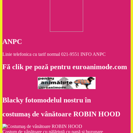
ANPC
Linie telefonica cu tarif normal 021-9551 INFO ANPC
Fă clik pe poză pentru euroanimode.com
Blacky fotomodelul nostru în
costumaş de vânătoare ROBIN HOOD
Costum de vânătoare cu pălăriuţă cu pană şi buzunare