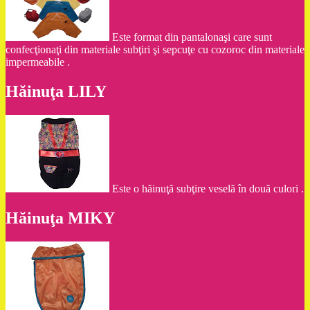
Este format din pantalonaşi care sunt
confecţionaţi din materiale subţiri şi sepcuţe cu cozoroc din materiale
impermeabile .
Hăinuţa LILY
Este o hăinuţă subţire veselă în două culori .
Hăinuţa MIKY