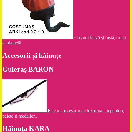
Costum bluză şi fustă, ornat
cu dantelă
Accesorii și hăinuțe
Guleraş BARON
Este un accesoriu de lux ornat cu papion,
paiete şi medalion.
Hăinuţa KARA