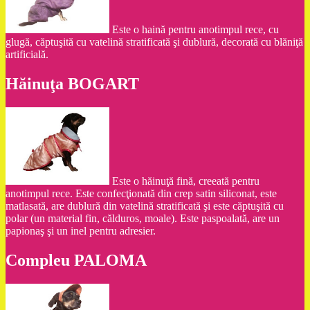
Este o haină pentru anotimpul rece, cu
glugă, căptuşită cu vatelină stratificată şi dublură, decorată cu blăniţă
artificială.
Hăinuţa BOGART
Este o hăinuţă fină, creeată pentru
anotimpul rece. Este confecţionată din crep satin siliconat, este
matlasată, are dublură din vatelină stratificată şi este căptuşită cu
polar (un material fin, călduros, moale). Este paspoalată, are un
papionaş şi un inel pentru adresier.
Compleu PALOMA