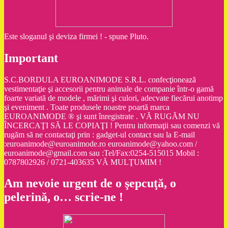
Este sloganul şi deviza firmei ! - spune Pluto.
Important
S.C.BORDULA EUROANIMODE S.R.L. confecţionează
vestimentaţie şi accesorii pentru animale de companie într-o gamă
foarte variată de modele , mărimi şi culori, adecvate fiecărui anotimp
şi eveniment . Toate produsele noastre poartă marca
EUROANIMODE ® şi sunt înregistrate . VĂ RUGĂM NU
ÎNCERCAŢI SĂ LE COPIAŢI ! Pentru informaţii sau comenzi vă
rugăm să ne contactaţi prin : gadget-ul contact sau la E-mail
:euroanimode@euroanimode.ro euroanimode@yahoo.com /
euroanimode@gmail.com sau :Tel/Fax:0254-515015 Mobil :
0787802926 / 0721-403635 VĂ MULŢUMIM !
Am nevoie urgent de o şepcuţă, o
pelerină, o… scrie-ne !