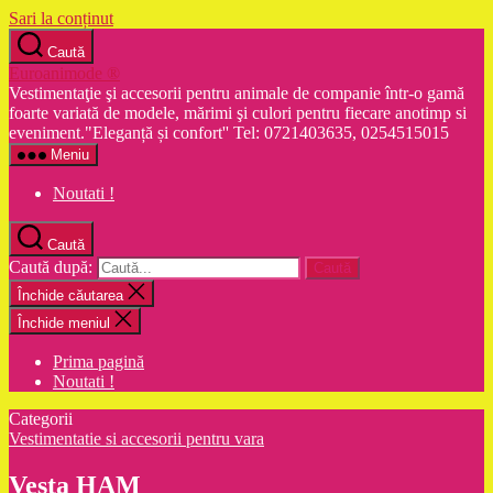
Sari la conținut
Caută
Euroanimode ®
Vestimentaţie şi accesorii pentru animale de companie într-o gamă
foarte variată de modele, mărimi şi culori pentru fiecare anotimp si
eveniment."Eleganță și confort'' Tel: 0721403635, 0254515015
Meniu
Noutati !
Caută
Caută după:
Închide căutarea
Închide meniul
Prima pagină
Noutati !
Categorii
Vestimentatie si accesorii pentru vara
Vesta HAM