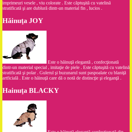
imprimeuri vesele , viu colorate . Este căptuşită cu vatelină
stratificată şi are dublură dintr-un material fin , lucios .
Hăinuţa JOY
Este o hăinuţă elegantă , confecţionată
dintr-un material special , imitaţie de piele . Este căptuşită cu vatelină
stratificată şi polar . Gulerul şi buzunarul sunt paspoalate cu blaniţă
artficială . Este o hăinuţă care dă o notă de distincţie şi eleganţă .
Hainuţa BLACKY
Este o hăinuţă elegantă confecţionată din