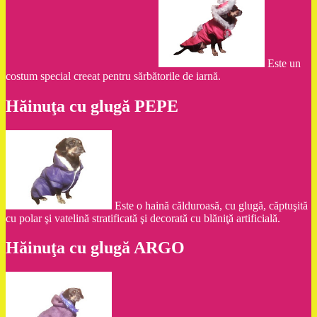
Este un
costum special creeat pentru sărbătorile de iarnă.
Hăinuţa cu glugă PEPE
Este o haină călduroasă, cu glugă, căptuşită
cu polar şi vatelină stratificată şi decorată cu blăniţă artificială.
Hăinuţa cu glugă ARGO