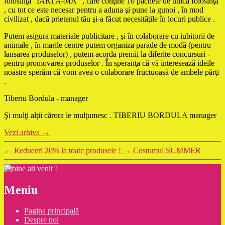
folosinţă “IARTĂ-MĂ” , care conţine 10 pachete de unică folosinţă
, cu tot ce este necesar pentru a aduna şi pune la gunoi , în mod
civilizat , dacă prietenul tău şi-a făcut necesităţile în locuri publice .
Putem asigura materiale publicitare , şi în colaborare cu iubitorii de
animale , în marile centre putem organiza parade de modă (pentru
lansarea produselor) , putem acorda premii la diferite concursuri -
pentru promovarea produselor . În speranţa că vă interesează ideile
noastre sperăm că vom avea o colaborare fructuoasă de ambele părţi
.
Tiberiu Bordula - manager
Şi mulţi alţii cărora le mulţumesc . TIBERIU BORDULA manager
Vezi arhiva
→
←
Reduceri 20% la toate produsele !
→
Costumul SUMMER
Meniu
Pagina principală
Despre noi