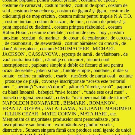
costume de carnaval , costum tirolez , costum de sport , costum de
schi , costum de şmecheraş , costum de ţigancă şi ţigan , costum de
crăciuniţă şi de moş crăciun , costum militar pentru trupele N.A.T.O.
, costum indian , costum de cazac , de turc , costum de prinţesă şi
prinţ imperial cu diademă , costum prinţesa războinică , costum
Robin-Hood , costume orientale , costum de cow - boy , costum
mexican , scoţian , de marinar , de cosar , de explorator , de cercetaş
, de cosmonaut , de stewardesă , costum bărbătesc cu cravată , de
damă deuce-piece , costum SCHUMACHER , MICHAEL
JACKSON , CASSANOVA , şepcuţe de iarnă , de vânătoare , de
vară contra insolaţiei , căciuliţe cu ciucurei , tricouri cool
inscripţionate , papioane simple şi duble de fiecare zi sau pentru
ocazii deosebite , joben şi frac , fundiţe simple , bandane , duble şi
ornate , coliere cu mărgele , eşarfe , rucsăcele de purtat osul , gentuţe
, prosoape de plajă , covoraşe inscripţionate “acesta este teritoriul
meu “ , perinuţă “vreau să dorm” , păturică “înveleşte-mă” , papucei
cu blană întoarsă , babeţică “mi-e foame” , “unde este osul meu” ,
borsetă de igenă personală , colecţia “mari personalităţi ale istoriei”-
NAPOLEON BONAPARTE , BISMARK , ROMANOV ,
FRANTZ JOZEPH , DALAI LAMA , SULTANUL MAHOMED
, IULIUS CEZAR , MATEI CORVIN , MATA HARI , etc.
Menţionăm că majoritatea produselor sunt personalizate , prin
inscripţionare sau brodare , exprimându-se gânduri vesele ,
distractive . Suntem singura firmă care produce setul igenic de unică