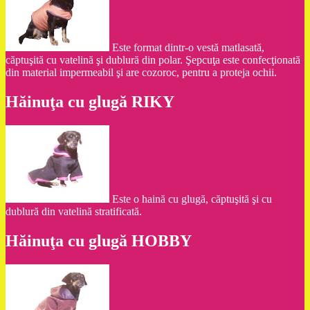
Este format dintr-o vestă matlasată,
căptuşită cu vatelină şi dublură din polar. Şepcuţa este confecţionată
din material impermeabil şi are cozoroc, pentru a proteja ochii.
Hăinuţa cu glugă RIKY
Este o haină cu glugă, căptuşită şi cu
dublură din vatelină stratificată.
Hăinuţa cu glugă HOBBY