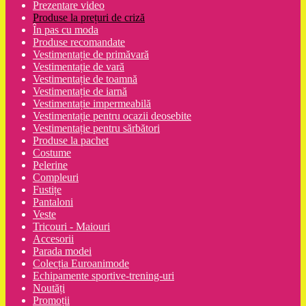
Prezentare video
Produse la prețuri de criză
În pas cu moda
Produse recomandate
Vestimentație de primăvară
Vestimentație de vară
Vestimentație de toamnă
Vestimentație de iarnă
Vestimentație impermeabilă
Vestimentație pentru ocazii deosebite
Vestimentație pentru sărbători
Produse la pachet
Costume
Pelerine
Compleuri
Fustițe
Pantaloni
Veste
Tricouri - Maiouri
Accesorii
Parada modei
Colecția Euroanimode
Echipamente sportive-trening-uri
Noutăți
Promoții