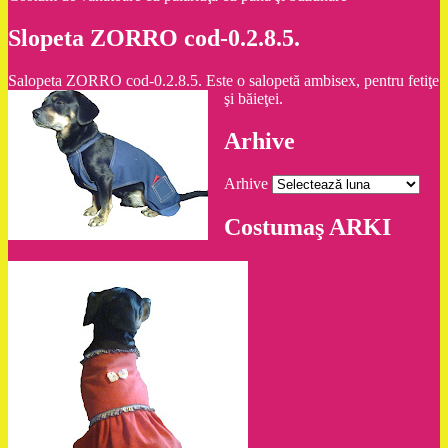
Slopeta ZORRO cod-0.2.8.5.
Salopeta ZORRO cod-0.2.8.5. Este o salopetă ambisex, pentru fetiţe
şi băieţei.
Arhive
Arhive
Costumaş ARKI