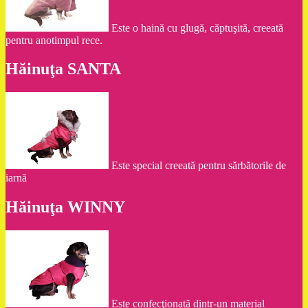
Este o haină cu glugă, căptuşită, creeată
pentru anotimpul rece.
Hăinuţa SANTA
Este special creeată pentru sărbătorile de
iarnă
Hăinuţa WINNY
Este confecţionată dintr-un material