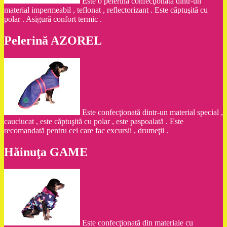
Este o pelerină confecţionată dintr-un
material impermeabil , teflonat , reflectorizant . Este căptuşită cu
polar . Asigură confort termic .
Pelerină AZOREL
Este confecţionată dintr-un material special ,
cauciucat , este căptuşită cu polar , este paspoalată . Este
recomandată pentru cei care fac excursii , drumeţii .
Hăinuţa GAME
Este confecţionată din materiale cu