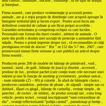
aibă confort , bunăstare , bucurie , frumuseţe , să fie uşor de aranjat
şi întreţinut .
Firma noastră , care produce vestimentaţie şi accesorii pentru
animale , are şi o reţea proprie de distribuţie care acoperă aproape în
întregime teritoriul ţării şi facem export . Pentru acest lucru am
definitivat controlul de calitate şi am făcut preţuri accesibile .
Garantăm seriozitatea şi competenţa echipei cu care lucrăm .
Personalul este format din tineri creativi , iubitori de animale . O
parte din profit o donăm unei aociaţii de protecţie a animalelor fără
stăpân . Pentru o primă impresie despre noi , vă recomandăm să citiţi
prestigioasa revistă de afaceri " Biz " nr.152 din 3-7 dec. 2007 , care
promovează numai firme serioase şi care publică un articol despre
firma noastră .
Producem peste 200 de modele de hăinuţe de primăvară , vară ,
toamnă , iarnă , de gală , hăinuţe de joacă şi zburdat , accesorii ,
produse de lux , produse pachet (care conţin toate cele necesare unei
mărimi şi rase în funcţie de anotimp şi eveniment) , produse unicat ,
- toate mărimile (25 – 80) şi culorile . În afară de hăinuţele clasice ,
producem canindelon , pelerine de ploaie , de zăpadă - simple sau cu
dublură , fâşuri cu glugă , hăinuţe de camuflaj , vestuţe simple , de
şmecher , de rocker , de iubăreţ , de produs senzaţii tari , extra long
vehicle- pentru teckel , vestuţă inscripţionată “sunt extraordinar de
rău” , vestuţă reflectorizantă ”poliţia canină” , pantalonaşi şi fustiţe ,
costume populare pentru băieţei şi fetiţe , costume de epocă ,