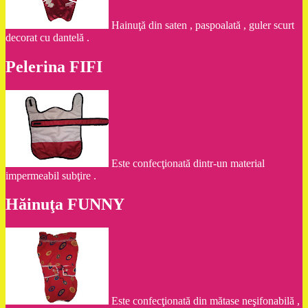
Hainuţă din saten , paspoalată , guler scurt
decorat cu dantelă .
Pelerina FIFI
Este confecţionată dintr-un material
impermeabil subţire .
Hăinuţa FUNNY
Este confecţionată din mătase neşifonabilă ,