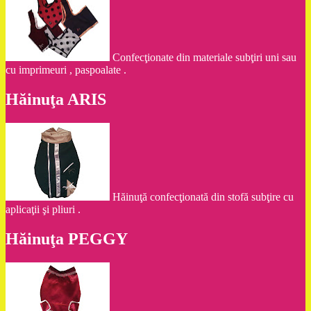
Confecţionate din materiale subţiri uni sau
cu imprimeuri , paspoalate .
Hăinuţa ARIS
Hăinuţă confecţionată din stofă subţire cu
aplicaţii şi pliuri .
Hăinuţa PEGGY