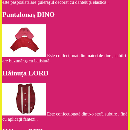
este paspoalată,are guleraşul decorat cu danteluţă elastică .
Pantalonaş DINO
Este confecţionat din materiale fine , subţiri
are buzunăraş cu batistuţă .
Hăinuţa LORD
Este confecţionată dintr-o stofă subţire , fină
cu aplicaţii fantezi .