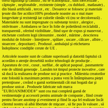
oferă siguranţă şi căldură , nu se scămoşează , sunt mercerizate ,
căptuşite , neşifonabile , rezistente (simple , cu dublură , matlasate) ,
din blană artificială , tercot , etc . Deoarece se folosesc şi materiale
ţesute din fire acrilice100% produsele noastre au o mai mare
longevitate şi rezistenţă iar culorile rămân vii (nu se decolorează) .
Materialele nu sunt impregnate cu substanţe toxice , alergice ,
otrăvitoare . Ambalarea se face în folie de polietilenă reciclabilă ,
transparentă , oferind vizibilitate , fiind uşor de expus şi manevrat ,
etichetate conform legii (denumire , model , mărime , descrierea
modului de folosire - întreţinere , spălare , uscare , călcare , albire ,
stoarcere , depozitare) . Produsul , ambalajul şi etichetarea
îndeplinesc condiţiile cerute de UE .
Articolele noastre sunt de calitate superioară şi datorită faptului că
acordăm o atenţie deosebită noilor tehnologii de producţie .
Aparatura de croi , cusut , surfilat , de aplicat paspoal , pasmanterie
este de ultimă generaţie . Lansăm tot timpul proiecte inovative , care
să ducă la realizarea de produse noi şi practice . Măiestria creatorilor
este folosită la maximum pentru a putea veni în întâmpinarea pieţei
pretenţioase , creând o gamă sortimentală cât mai bogată dar şi
produse unicat . Produsele fabricate sub marca
"EUROANIMODE®" sunt cea mai completă gamă de
vestimentaţie şi accesorii pentru animale de companie , fiind create
pentru fiecare anotimp şi eveniment şi fiind în aşa fel realizate încât
clientul nostru să aibă libertate de mişcare , să fie pus în valoare , să