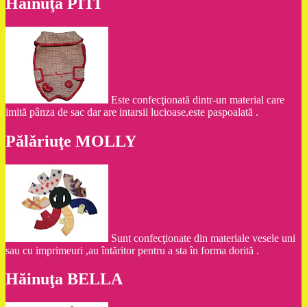
Hăinuţa PITI
Este confecţionată dintr-un material care
imită pânza de sac dar are intarsii lucioase,este paspoalată .
Pălăriuţe MOLLY
Sunt confecţionate din materiale vesele uni
sau cu imprimeuri ,au întăritor pentru a sta în forma dorită .
Hăinuţa BELLA