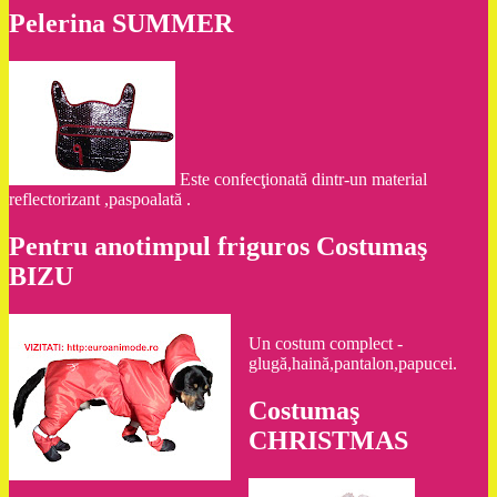
Pelerina SUMMER
Este confecţionată dintr-un material
reflectorizant ,paspoalată .
Pentru anotimpul friguros Costumaş
BIZU
Un costum complect -
glugă,haină,pantalon,papucei.
Costumaş
CHRISTMAS