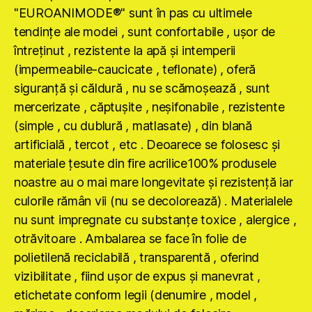
"EUROANIMODE®" sunt în pas cu ultimele
tendinţe ale modei , sunt confortabile , uşor de
întreţinut , rezistente la apă şi intemperii
(impermeabile-caucicate , teflonate) , oferă
siguranţă şi căldură , nu se scămoşează , sunt
mercerizate , căptuşite , neşifonabile , rezistente
(simple , cu dublură , matlasate) , din blană
artificială , tercot , etc . Deoarece se folosesc şi
materiale ţesute din fire acrilice100% produsele
noastre au o mai mare longevitate şi rezistenţă iar
culorile rămân vii (nu se decolorează) . Materialele
nu sunt impregnate cu substanţe toxice , alergice ,
otrăvitoare . Ambalarea se face în folie de
polietilenă reciclabilă , transparentă , oferind
vizibilitate , fiind uşor de expus şi manevrat ,
etichetate conform legii (denumire , model ,