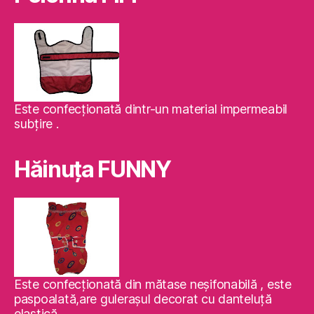
Este confecţionată dintr-un material impermeabil
subţire .
Hăinuţa FUNNY
Este confecţionată din mătase neşifonabilă , este
paspoalată,are guleraşul decorat cu danteluţă
elastică .