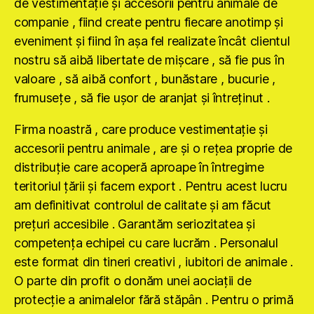
de vestimentaţie şi accesorii pentru animale de
companie , fiind create pentru fiecare anotimp şi
eveniment şi fiind în aşa fel realizate încât clientul
nostru să aibă libertate de mişcare , să fie pus în
valoare , să aibă confort , bunăstare , bucurie ,
frumuseţe , să fie uşor de aranjat şi întreţinut .
Firma noastră , care produce vestimentaţie şi
accesorii pentru animale , are şi o reţea proprie de
distribuţie care acoperă aproape în întregime
teritoriul ţării şi facem export . Pentru acest lucru
am definitivat controlul de calitate şi am făcut
preţuri accesibile . Garantăm seriozitatea şi
competenţa echipei cu care lucrăm . Personalul
este format din tineri creativi , iubitori de animale .
O parte din profit o donăm unei aociaţii de
protecţie a animalelor fără stăpân . Pentru o primă