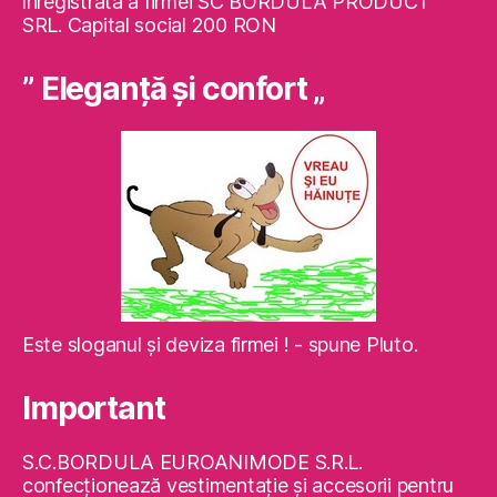
înregistrată a firmei SC BORDULA PRODUCT
SRL. Capital social 200 RON
” Eleganţă şi confort „
Este sloganul şi deviza firmei ! - spune Pluto.
Important
S.C.BORDULA EUROANIMODE S.R.L.
confecţionează vestimentaţie şi accesorii pentru