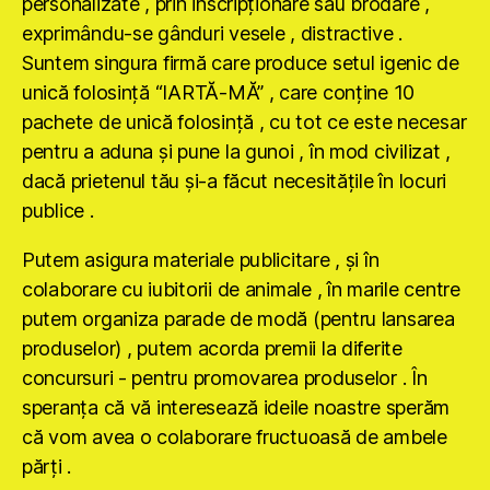
personalizate , prin inscripţionare sau brodare ,
exprimându-se gânduri vesele , distractive .
Suntem singura firmă care produce setul igenic de
unică folosinţă “IARTĂ-MĂ” , care conţine 10
pachete de unică folosinţă , cu tot ce este necesar
pentru a aduna şi pune la gunoi , în mod civilizat ,
dacă prietenul tău şi-a făcut necesităţile în locuri
publice .
Putem asigura materiale publicitare , şi în
colaborare cu iubitorii de animale , în marile centre
putem organiza parade de modă (pentru lansarea
produselor) , putem acorda premii la diferite
concursuri - pentru promovarea produselor . În
speranţa că vă interesează ideile noastre sperăm
că vom avea o colaborare fructuoasă de ambele
părţi .