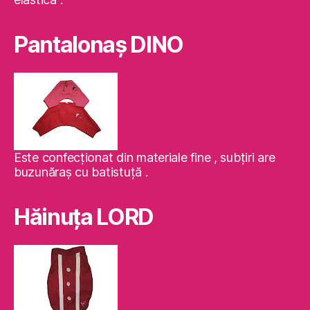
Pantalonaş DINO
Este confecţionat din materiale fine , subţiri are
buzunăraş cu batistuţă .
Hăinuţa LORD