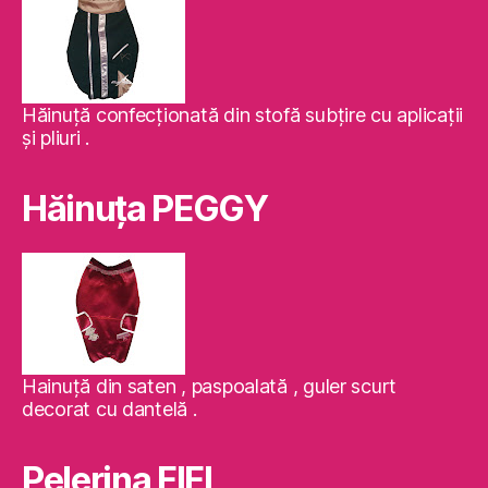
Hăinuţă confecţionată din stofă subţire cu aplicaţii
şi pliuri .
Hăinuţa PEGGY
Hainuţă din saten , paspoalată , guler scurt
decorat cu dantelă .
Pelerina FIFI