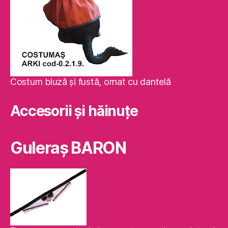
Costum bluză şi fustă, ornat cu dantelă
Accesorii și hăinuțe
Guleraş BARON