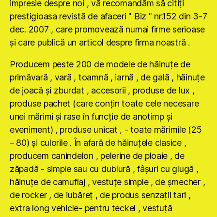
impresie despre noi , vă recomandăm să citiţi
prestigioasa revistă de afaceri " Biz " nr.152 din 3-7
dec. 2007 , care promovează numai firme serioase
şi care publică un articol despre firma noastră .
Producem peste 200 de modele de hăinuţe de
primăvară , vară , toamnă , iarnă , de gală , hăinuţe
de joacă şi zburdat , accesorii , produse de lux ,
produse pachet (care conţin toate cele necesare
unei mărimi şi rase în funcţie de anotimp şi
eveniment) , produse unicat , - toate mărimile (25
– 80) şi culorile . În afară de hăinuţele clasice ,
producem canindelon , pelerine de ploaie , de
zăpadă - simple sau cu dublură , fâşuri cu glugă ,
hăinuţe de camuflaj , vestuţe simple , de şmecher ,
de rocker , de iubăreţ , de produs senzaţii tari ,
extra long vehicle- pentru teckel , vestuţă