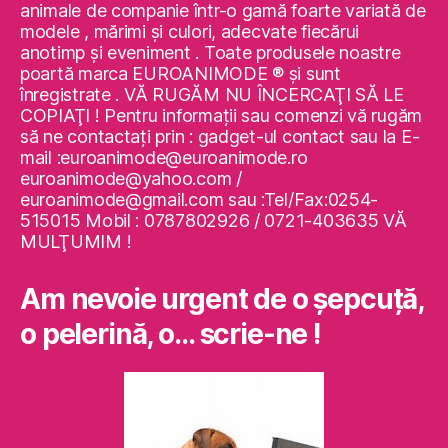
animale de companie într-o gamă foarte variată de
modele , mărimi şi culori, adecvate fiecărui
anotimp şi eveniment . Toate produsele noastre
poartă marca EUROANIMODE ® şi sunt
înregistrate . VĂ RUGĂM NU ÎNCERCAŢI SĂ LE
COPIAŢI ! Pentru informaţii sau comenzi vă rugăm
să ne contactaţi prin : gadget-ul contact sau la E-
mail :euroanimode@euroanimode.ro
euroanimode@yahoo.com /
euroanimode@gmail.com sau :Tel/Fax:0254-
515015 Mobil : 0787802926 / 0721-403635 VĂ
MULŢUMIM !
Am nevoie urgent de o şepcuţă,
o pelerină, o… scrie-ne !