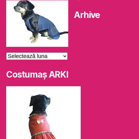
Arhive
Arhive
Costumaş ARKI