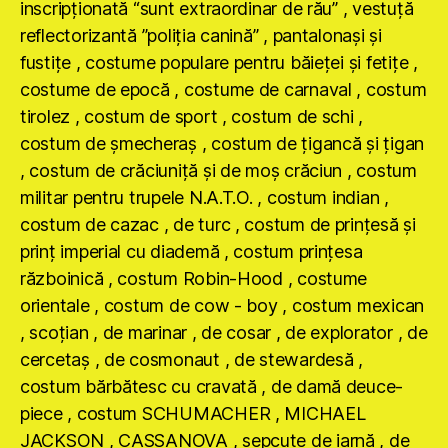
inscripţionată “sunt extraordinar de rău” , vestuţă
reflectorizantă ”poliţia canină” , pantalonaşi şi
fustiţe , costume populare pentru băieţei şi fetiţe ,
costume de epocă , costume de carnaval , costum
tirolez , costum de sport , costum de schi ,
costum de şmecheraş , costum de ţigancă şi ţigan
, costum de crăciuniţă şi de moş crăciun , costum
militar pentru trupele N.A.T.O. , costum indian ,
costum de cazac , de turc , costum de prinţesă şi
prinţ imperial cu diademă , costum prinţesa
războinică , costum Robin-Hood , costume
orientale , costum de cow - boy , costum mexican
, scoţian , de marinar , de cosar , de explorator , de
cercetaş , de cosmonaut , de stewardesă ,
costum bărbătesc cu cravată , de damă deuce-
piece , costum SCHUMACHER , MICHAEL
JACKSON , CASSANOVA , şepcuţe de iarnă , de