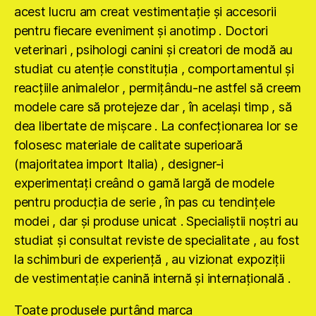
acest lucru am creat vestimentaţie şi accesorii
pentru fiecare eveniment şi anotimp . Doctori
veterinari , psihologi canini şi creatori de modă au
studiat cu atenţie constituţia , comportamentul şi
reacţiile animalelor , permiţându-ne astfel să creem
modele care să protejeze dar , în acelaşi timp , să
dea libertate de mişcare . La confecţionarea lor se
folosesc materiale de calitate superioară
(majoritatea import Italia) , designer-i
experimentaţi creând o gamă largă de modele
pentru producţia de serie , în pas cu tendinţele
modei , dar şi produse unicat . Specialiştii noştri au
studiat şi consultat reviste de specialitate , au fost
la schimburi de experienţă , au vizionat expoziţii
de vestimentaţie canină internă şi internaţională .
Toate produsele purtând marca