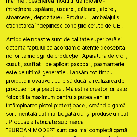
mărime , descrierea modului de folosire -
întreţinere , spălare , uscare , călcare , albire ,
stoarcere , depozitare) . Produsul , ambalajul şi
etichetarea îndeplinesc condiţiile cerute de UE .
Articolele noastre sunt de calitate superioară şi
datorită faptului că acordăm o atenţie deosebită
noilor tehnologii de producţie . Aparatura de croi ,
cusut , surfilat , de aplicat paspoal , pasmanterie
este de ultimă generaţie . Lansăm tot timpul
proiecte inovative , care să ducă la realizarea de
produse noi şi practice . Măiestria creatorilor este
folosită la maximum pentru a putea veni în
întâmpinarea pieţei pretenţioase , creând o gamă
sortimentală cât mai bogată dar şi produse unicat
. Produsele fabricate sub marca
"EUROANIMODE®" sunt cea mai completă gamă