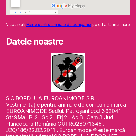
Vizualizaţi
Haine pentru animale de companie
pe o hartă mai mare
Datele noastre
S.C.BORDULA EUROANIMODE S.R.L.
Vestimentaţie pentru animale de companie marca
EUROANIMODE Sediul: Petroşani cod 332041
Str.9Mai. Bl.2 . Sc.2 . Etj.2 . Ap.8 . Cam.3 Jud.
Hunedoara România CUI RO28071346 .
J20/186/22.02.2011 . Euroanimode ® este marcă