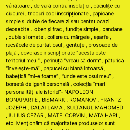
vânătoare , de vară contra insolaţiei , căciuliţe cu
ciucurei , tricouri cool inscripţionate , papioane
simple şi duble de fiecare zi sau pentru ocazii
deosebite , joben şi frac , fundiţe simple , bandane
, duble şi ornate , coliere cu mărgele , eşarfe ,
rucsăcele de purtat osul , gentuţe , prosoape de
plajă , covoraşe inscripţionate “acesta este
teritoriul meu “ , perinuţă “vreau să dorm” , păturică
“înveleşte-mă” , papucei cu blană întoarsă ,
babeţică “mi-e foame” , “unde este osul meu” ,
borsetă de igenă personală , colecţia “mari
personalităţi ale istoriei”- NAPOLEON
BONAPARTE , BISMARK , ROMANOV , FRANTZ
JOZEPH , DALAI LAMA , SULTANUL MAHOMED
, IULIUS CEZAR , MATEI CORVIN , MATA HARI ,
etc. Menţionăm că majoritatea produselor sunt