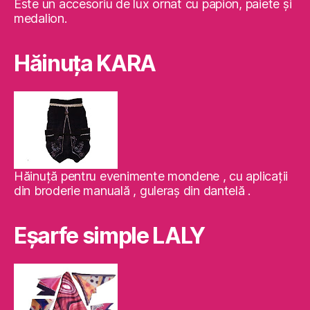
Este un accesoriu de lux ornat cu papion, paiete şi
medalion.
Hăinuţa KARA
Hăinuţă pentru evenimente mondene , cu aplicaţii
din broderie manuală , guleraş din dantelă .
Eşarfe simple LALY