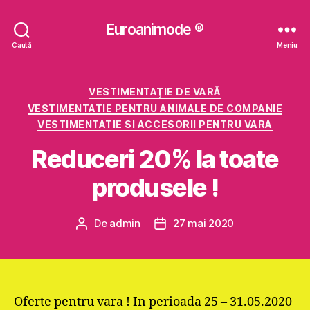
Euroanimode ®
Caută
Meniu
Categorii
VESTIMENTAŢIE DE VARĂ
VESTIMENTAȚIE PENTRU ANIMALE DE COMPANIE
VESTIMENTATIE SI ACCESORII PENTRU VARA
Reduceri 20% la toate
produsele !
De
admin
27 mai 2020
Autor
Dată
articol
articol
Oferte pentru vara ! In perioada 25 – 31.05.2020