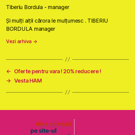
Tiberiu Bordula - manager
Şi mulţi alţii cărora le mulţumesc . TIBERIU
BORDULA manager
Vezi arhiva
→
←
Oferte pentru vara ! 20% reducere !
→
Vesta HAM