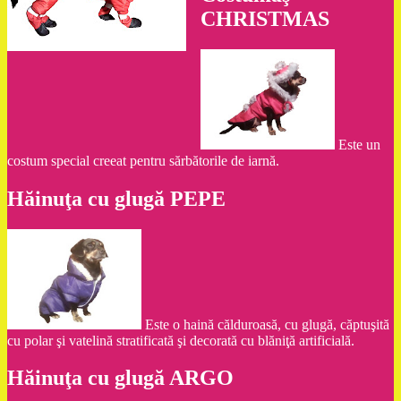
CHRISTMAS
Este un
costum special creeat pentru sărbătorile de iarnă.
Hăinuţa cu glugă PEPE
Este o haină călduroasă, cu glugă, căptuşită
cu polar şi vatelină stratificată şi decorată cu blăniţă artificială.
Hăinuţa cu glugă ARGO