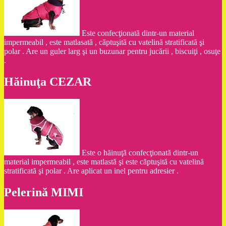
Este confecţionată dintr-un material
impermeabil , este matlasată , căptuşită cu vatelină stratificată şi
polar . Are un guler larg şi un buzunar pentru jucării , biscuiţi , osuţe
.
Hăinuţa CEZAR
Este o hăinuţă confecţionată dintr-un
material impermeabil , este matlastă şi este căptuşită cu vatelină
stratificată şi polar . Are aplicat un inel pentru adresier .
Pelerină MIMI