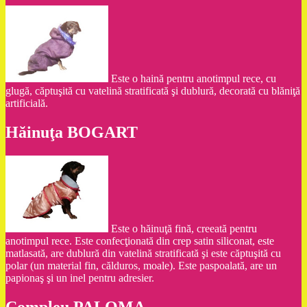
Este o haină pentru anotimpul rece, cu
glugă, căptuşită cu vatelină stratificată şi dublură, decorată cu blăniţă
artificială.
Hăinuţa BOGART
Este o hăinuţă fină, creeată pentru
anotimpul rece. Este confecţionată din crep satin siliconat, este
matlasată, are dublură din vatelină stratificată şi este căptuşită cu
polar (un material fin, călduros, moale). Este paspoalată, are un
papionaş şi un inel pentru adresier.