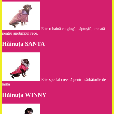
Este o haină cu glugă, căptuşită, creeată
pentru anotimpul rece.
Hăinuţa SANTA
Este special creeată pentru sărbătorile de
iarnă
Hăinuţa WINNY