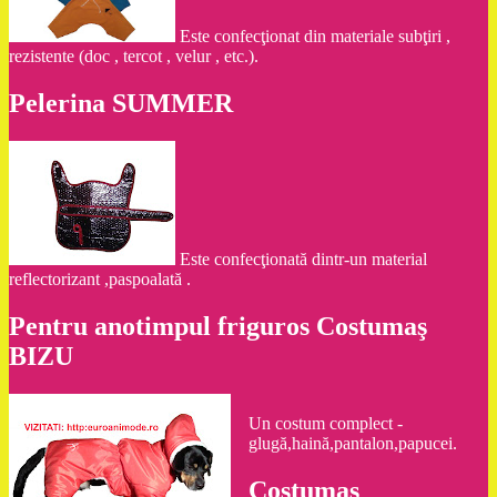
Este confecţionat din materiale subţiri ,
rezistente (doc , tercot , velur , etc.).
Pelerina SUMMER
Este confecţionată dintr-un material
reflectorizant ,paspoalată .
Pentru anotimpul friguros Costumaş
BIZU
Un costum complect -
glugă,haină,pantalon,papucei.
Costumaş