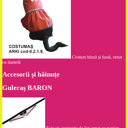
Costum bluză şi fustă, ornat
cu dantelă
Accesorii și hăinuțe
Guleraş BARON
Este un accesoriu de lux ornat cu papion,