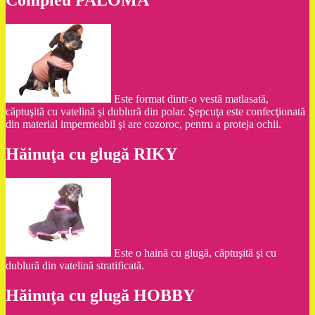
Compleu PALOMA
Este format dintr-o vestă matlasată,
căptuşită cu vatelină şi dublură din polar. Şepcuţa este confecţionată
din material impermeabil şi are cozoroc, pentru a proteja ochii.
Hăinuţa cu glugă RIKY
Este o haină cu glugă, căptuşită şi cu
dublură din vatelină stratificată.
Hăinuţa cu glugă HOBBY