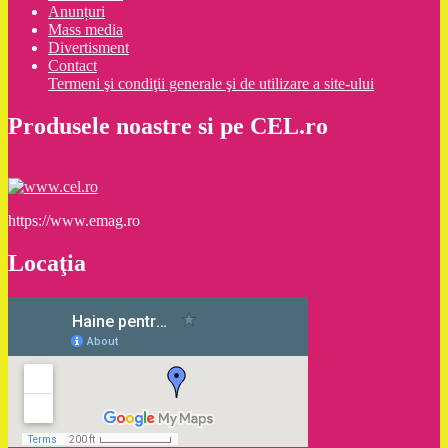
Anunțuri
Mass media
Divertisment
Contact
Termeni şi condiţii generale şi de utilizare a site-ului
Produsele noastre si pe CEL.ro
https://www.emag.ro
Locaţia