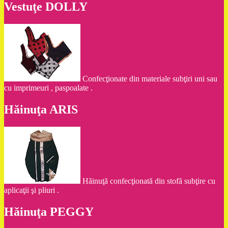
Vestuţe DOLLY
Confecţionate din materiale subţiri uni sau
cu imprimeuri , paspoalate .
Hăinuţa ARIS
Hăinuţă confecţionată din stofă subţire cu
aplicaţii şi pliuri .
Hăinuţa PEGGY