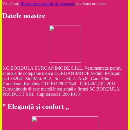
Vizualizaţi
Haine pentru animale de companie
pe o hartă mai mare
Datele noastre
S.C.BORDULA EUROANIMODE S.R.L. Vestimentaţie pentru
animale de companie marca EUROANIMODE Sediul: Petroşani
cod 332041 Str.9Mai. Bl.2 . Sc.2 . Etj.2 . Ap.8 . Cam.3 Jud.
Hunedoara România CUI RO28071346 . J20/186/22.02.2011 .
Euroanimode ® este marcă înregistrată a firmei SC BORDULA
PRODUCT SRL. Capital social 200 RON
” Eleganţă şi confort „