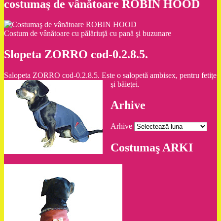
costumaş de vânătoare ROBIN HOOD
Costum de vânătoare cu pălăriuţă cu pană şi buzunare
Slopeta ZORRO cod-0.2.8.5.
Salopeta ZORRO cod-0.2.8.5. Este o salopetă ambisex, pentru fetiţe
şi băieţei.
Arhive
Arhive
Costumaş ARKI