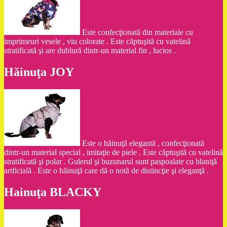
Este confecţionată din materiale cu
imprimeuri vesele , viu colorate . Este căptuşită cu vatelină
stratificată şi are dublură dintr-un material fin , lucios .
Hăinuţa JOY
Este o hăinuţă elegantă , confecţionată
dintr-un material special , imitaţie de piele . Este căptuşită cu vatelină
stratificată şi polar . Gulerul şi buzunarul sunt paspoalate cu blaniţă
artficială . Este o hăinuţă care dă o notă de distincţie şi eleganţă .
Hainuţa BLACKY