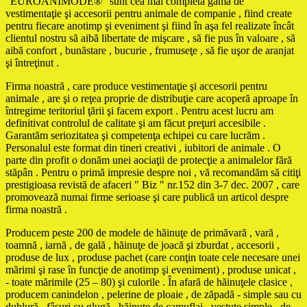
"EUROANIMODE®" sunt cea mai completă gamă de
vestimentaţie şi accesorii pentru animale de companie , fiind create
pentru fiecare anotimp şi eveniment şi fiind în aşa fel realizate încât
clientul nostru să aibă libertate de mişcare , să fie pus în valoare , să
aibă confort , bunăstare , bucurie , frumuseţe , să fie uşor de aranjat
şi întreţinut .
Firma noastră , care produce vestimentaţie şi accesorii pentru
animale , are şi o reţea proprie de distribuţie care acoperă aproape în
întregime teritoriul ţării şi facem export . Pentru acest lucru am
definitivat controlul de calitate şi am făcut preţuri accesibile .
Garantăm seriozitatea şi competenţa echipei cu care lucrăm .
Personalul este format din tineri creativi , iubitori de animale . O
parte din profit o donăm unei aociaţii de protecţie a animalelor fără
stăpân . Pentru o primă impresie despre noi , vă recomandăm să citiţi
prestigioasa revistă de afaceri " Biz " nr.152 din 3-7 dec. 2007 , care
promovează numai firme serioase şi care publică un articol despre
firma noastră .
Producem peste 200 de modele de hăinuţe de primăvară , vară ,
toamnă , iarnă , de gală , hăinuţe de joacă şi zburdat , accesorii ,
produse de lux , produse pachet (care conţin toate cele necesare unei
mărimi şi rase în funcţie de anotimp şi eveniment) , produse unicat ,
- toate mărimile (25 – 80) şi culorile . În afară de hăinuţele clasice ,
producem canindelon , pelerine de ploaie , de zăpadă - simple sau cu
dublură , fâşuri cu glugă , hăinuţe de camuflaj , vestuţe simple , de