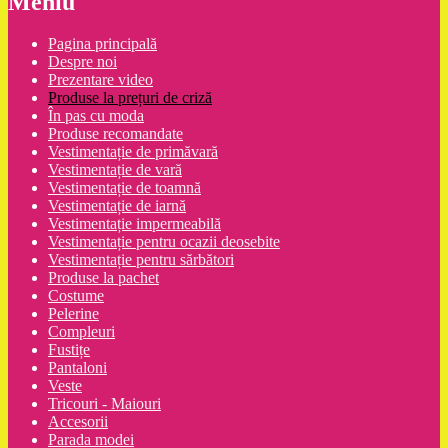
Meniu
Pagina principală
Despre noi
Prezentare video
Produse la prețuri de criză
În pas cu moda
Produse recomandate
Vestimentație de primăvară
Vestimentație de vară
Vestimentație de toamnă
Vestimentație de iarnă
Vestimentație impermeabilă
Vestimentație pentru ocazii deosebite
Vestimentație pentru sărbători
Produse la pachet
Costume
Pelerine
Compleuri
Fustițe
Pantaloni
Veste
Tricouri - Maiouri
Accesorii
Parada modei