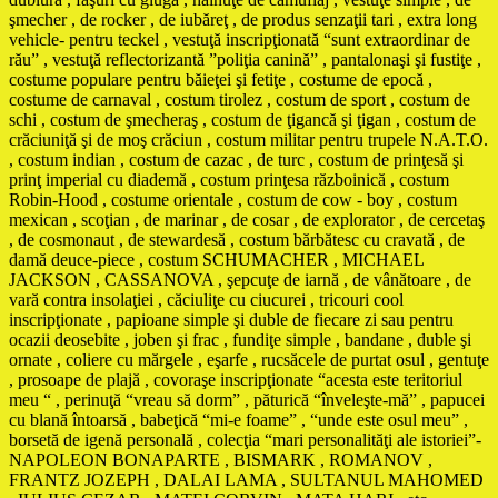
şmecher , de rocker , de iubăreţ , de produs senzaţii tari , extra long
vehicle- pentru teckel , vestuţă inscripţionată “sunt extraordinar de
rău” , vestuţă reflectorizantă ”poliţia canină” , pantalonaşi şi fustiţe ,
costume populare pentru băieţei şi fetiţe , costume de epocă ,
costume de carnaval , costum tirolez , costum de sport , costum de
schi , costum de şmecheraş , costum de ţigancă şi ţigan , costum de
crăciuniţă şi de moş crăciun , costum militar pentru trupele N.A.T.O.
, costum indian , costum de cazac , de turc , costum de prinţesă şi
prinţ imperial cu diademă , costum prinţesa războinică , costum
Robin-Hood , costume orientale , costum de cow - boy , costum
mexican , scoţian , de marinar , de cosar , de explorator , de cercetaş
, de cosmonaut , de stewardesă , costum bărbătesc cu cravată , de
damă deuce-piece , costum SCHUMACHER , MICHAEL
JACKSON , CASSANOVA , şepcuţe de iarnă , de vânătoare , de
vară contra insolaţiei , căciuliţe cu ciucurei , tricouri cool
inscripţionate , papioane simple şi duble de fiecare zi sau pentru
ocazii deosebite , joben şi frac , fundiţe simple , bandane , duble şi
ornate , coliere cu mărgele , eşarfe , rucsăcele de purtat osul , gentuţe
, prosoape de plajă , covoraşe inscripţionate “acesta este teritoriul
meu “ , perinuţă “vreau să dorm” , păturică “înveleşte-mă” , papucei
cu blană întoarsă , babeţică “mi-e foame” , “unde este osul meu” ,
borsetă de igenă personală , colecţia “mari personalităţi ale istoriei”-
NAPOLEON BONAPARTE , BISMARK , ROMANOV ,
FRANTZ JOZEPH , DALAI LAMA , SULTANUL MAHOMED