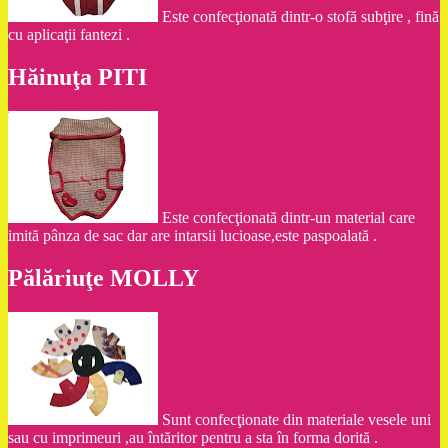
Este confecţionată dintr-o stofă subţire , fină
cu aplicaţii fantezi .
Hăinuţa PITI
Este confecţionată dintr-un material care
imită pânza de sac dar are intarsii lucioase,este paspoalată .
Pălăriuţe MOLLY
Sunt confecţionate din materiale vesele uni
sau cu imprimeuri ,au întăritor pentru a sta în forma dorită .