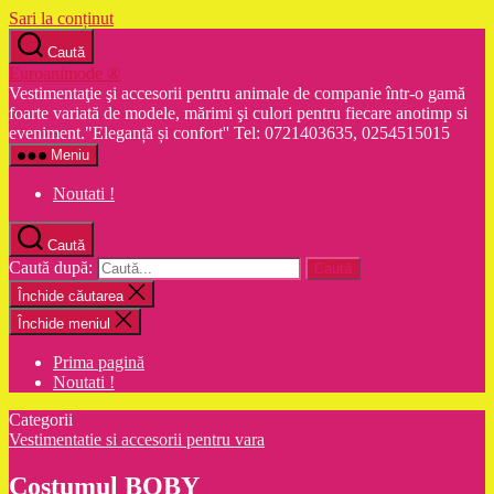
Sari la conținut
Caută
Euroanimode ®
Vestimentaţie şi accesorii pentru animale de companie într-o gamă
foarte variată de modele, mărimi şi culori pentru fiecare anotimp si
eveniment."Eleganță și confort'' Tel: 0721403635, 0254515015
Meniu
Noutati !
Caută
Caută după:
Închide căutarea
Închide meniul
Prima pagină
Noutati !
Categorii
Vestimentatie si accesorii pentru vara
Costumul BOBY