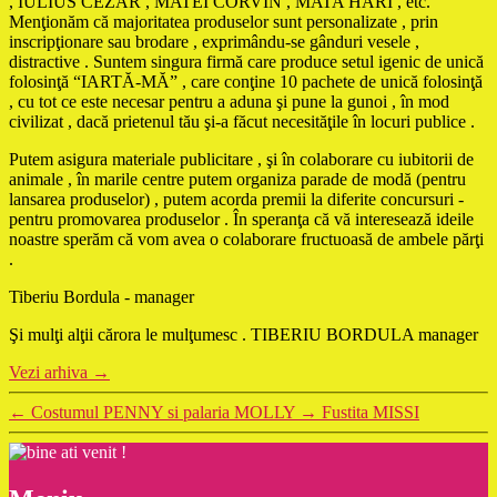
, IULIUS CEZAR , MATEI CORVIN , MATA HARI , etc.
Menţionăm că majoritatea produselor sunt personalizate , prin
inscripţionare sau brodare , exprimându-se gânduri vesele ,
distractive . Suntem singura firmă care produce setul igenic de unică
folosinţă “IARTĂ-MĂ” , care conţine 10 pachete de unică folosinţă
, cu tot ce este necesar pentru a aduna şi pune la gunoi , în mod
civilizat , dacă prietenul tău şi-a făcut necesităţile în locuri publice .
Putem asigura materiale publicitare , şi în colaborare cu iubitorii de
animale , în marile centre putem organiza parade de modă (pentru
lansarea produselor) , putem acorda premii la diferite concursuri -
pentru promovarea produselor . În speranţa că vă interesează ideile
noastre sperăm că vom avea o colaborare fructuoasă de ambele părţi
.
Tiberiu Bordula - manager
Şi mulţi alţii cărora le mulţumesc . TIBERIU BORDULA manager
Vezi arhiva
→
←
Costumul PENNY si palaria MOLLY
→
Fustita MISSI