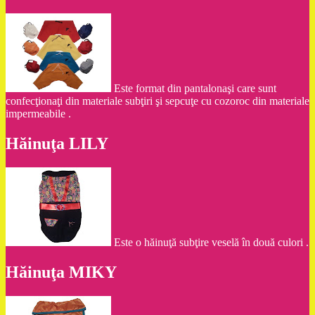
Este format din pantalonaşi care sunt
confecţionaţi din materiale subţiri şi sepcuţe cu cozoroc din materiale
impermeabile .
Hăinuţa LILY
Este o hăinuţă subţire veselă în două culori .
Hăinuţa MIKY