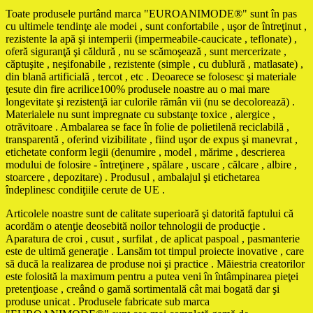
Toate produsele purtând marca "EUROANIMODE®" sunt în pas
cu ultimele tendinţe ale modei , sunt confortabile , uşor de întreţinut ,
rezistente la apă şi intemperii (impermeabile-caucicate , teflonate) ,
oferă siguranţă şi căldură , nu se scămoşează , sunt mercerizate ,
căptuşite , neşifonabile , rezistente (simple , cu dublură , matlasate) ,
din blană artificială , tercot , etc . Deoarece se folosesc şi materiale
ţesute din fire acrilice100% produsele noastre au o mai mare
longevitate şi rezistenţă iar culorile rămân vii (nu se decolorează) .
Materialele nu sunt impregnate cu substanţe toxice , alergice ,
otrăvitoare . Ambalarea se face în folie de polietilenă reciclabilă ,
transparentă , oferind vizibilitate , fiind uşor de expus şi manevrat ,
etichetate conform legii (denumire , model , mărime , descrierea
modului de folosire - întreţinere , spălare , uscare , călcare , albire ,
stoarcere , depozitare) . Produsul , ambalajul şi etichetarea
îndeplinesc condiţiile cerute de UE .
Articolele noastre sunt de calitate superioară şi datorită faptului că
acordăm o atenţie deosebită noilor tehnologii de producţie .
Aparatura de croi , cusut , surfilat , de aplicat paspoal , pasmanterie
este de ultimă generaţie . Lansăm tot timpul proiecte inovative , care
să ducă la realizarea de produse noi şi practice . Măiestria creatorilor
este folosită la maximum pentru a putea veni în întâmpinarea pieţei
pretenţioase , creând o gamă sortimentală cât mai bogată dar şi
produse unicat . Produsele fabricate sub marca