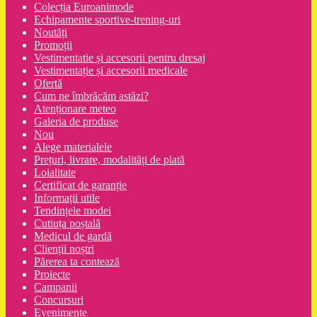
Colecția Euroanimode
Echipamente sportive-trening-uri
Noutăți
Promoții
Vestimentatie și accesorii pentru dresaj
Vestimentație și accesorii medicale
Ofertă
Cum ne îmbrăcăm astăzi?
Atenționare meteo
Galeria de produse
Nou
Alege materialele
Prețuri, livrare, modalități de plată
Loialitate
Certificat de garanție
Informații utile
Tendințele modei
Cutiuța poștală
Medicul de gardă
Clienții noștri
Părerea ta contează
Proiecte
Campanii
Concursuri
Evenimente