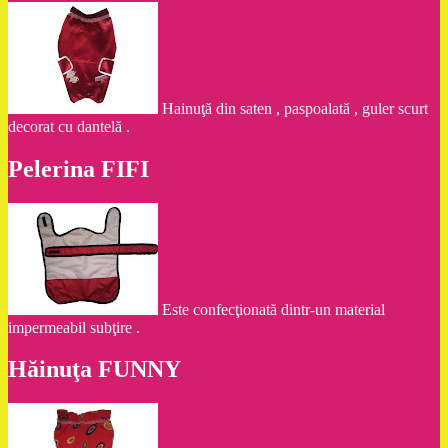
Hainuţă din saten , paspoalată , guler scurt
decorat cu dantelă .
Pelerina FIFI
Este confecţionată dintr-un material
impermeabil subţire .
Hăinuţa FUNNY