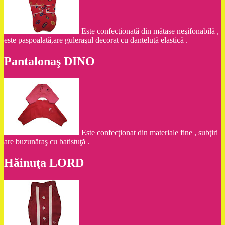
Este confecţionată din mătase neşifonabilă ,
este paspoalată,are guleraşul decorat cu danteluţă elastică .
Pantalonaş DINO
Este confecţionat din materiale fine , subţiri
are buzunăraş cu batistuţă .
Hăinuţa LORD