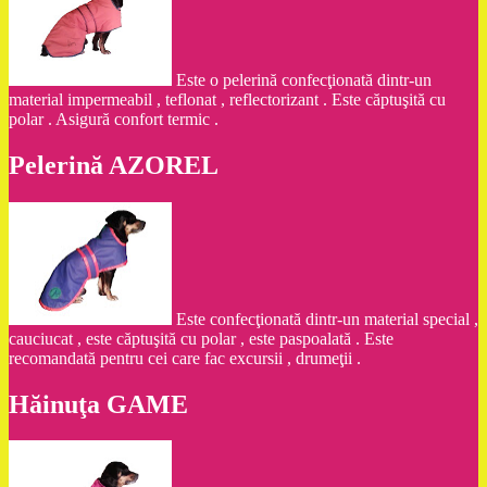
Este o pelerină confecţionată dintr-un
material impermeabil , teflonat , reflectorizant . Este căptuşită cu
polar . Asigură confort termic .
Pelerină AZOREL
Este confecţionată dintr-un material special ,
cauciucat , este căptuşită cu polar , este paspoalată . Este
recomandată pentru cei care fac excursii , drumeţii .
Hăinuţa GAME