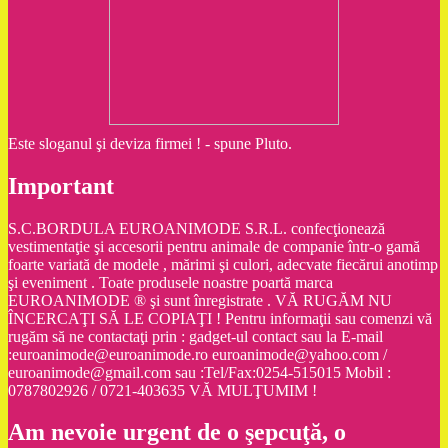
Este sloganul şi deviza firmei ! - spune Pluto.
Important
S.C.BORDULA EUROANIMODE S.R.L. confecţionează
vestimentaţie şi accesorii pentru animale de companie într-o gamă
foarte variată de modele , mărimi şi culori, adecvate fiecărui anotimp
şi eveniment . Toate produsele noastre poartă marca
EUROANIMODE ® şi sunt înregistrate . VĂ RUGĂM NU
ÎNCERCAŢI SĂ LE COPIAŢI ! Pentru informaţii sau comenzi vă
rugăm să ne contactaţi prin : gadget-ul contact sau la E-mail
:euroanimode@euroanimode.ro euroanimode@yahoo.com /
euroanimode@gmail.com sau :Tel/Fax:0254-515015 Mobil :
0787802926 / 0721-403635 VĂ MULŢUMIM !
Am nevoie urgent de o şepcuţă, o