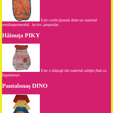
Este confecţionată dintr-un material
semiimpermeabil , lucios ,paspoalat .
Hăinuţa PIKY
Este o hăinuţă din material subţire,fină cu
împrimeuri .
Pantalonaş DINO