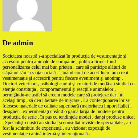
De admin
Societatea noastră s-a specializat în producţia de vestimentaţie şi
accesorii pentru animale de companie , politica firmei fiind
personalizarea celui mai bun prieten , care să participe alături de
stăpânul său la viaţa socială . Ţinând cont de acest lucru am creat
vestimentaţie şi accesorii pentru fiecare eveniment şi anotimp .
Doctori veterinari , psihologi canini şi creatori de modă au studiat cu
atenţie constituţia , comportamentul şi reacţiile animalelor ,
permiţându-ne astfel să creem modele care să protejeze dar , în
acelaşi timp , să dea libertate de mişcare . La confecţionarea lor se
folosesc materiale de calitate superioară (majoritatea import Italia) ,
designer-i experimentaţi creând o gamă largă de modele pentru
producţia de serie , în pas cu tendinţele modei , dar şi produse unicat
. Specialiştii noştri au studiat şi consultat reviste de specialitate , au
fost la schimburi de experienţă , au vizionat expoziţii de
vestimentaţie canină internă şi internaţională .