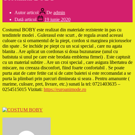
Autor articol
De
admin
Dată articol
19 iunie 2020
Costumul BOBY este realizat din materiale rezistente in pas cu
tendintele modei . Gulerasul este scurt , de regula avand aceeasi
culoare ca si ornamentul de la piept, cordon si marginea picioruselor
din spate . Se inchide pe piept cu un scai special , care nu agata
blanita . Are aplicat un cordonas si doua buzunarase (unul cu
batistuta si unul pe care este brodata emblema firmei) . Este captusit
cu un material subtire . Are un croi special , care asigura libertatea de
miscare, nu creeaza disconfort, fiind foarte confortabil . Se poate
purta atat de catre fetite cat si de catre baietei si este recomandat a se
purta la plimbari prin parcuri dimineata si seara . Pentru amanunte (
marime, culoare, pret, livrare, etc.) sunati la tel: 0721403635 –
0254515015 Vizitati:
https://euroanimode.ro