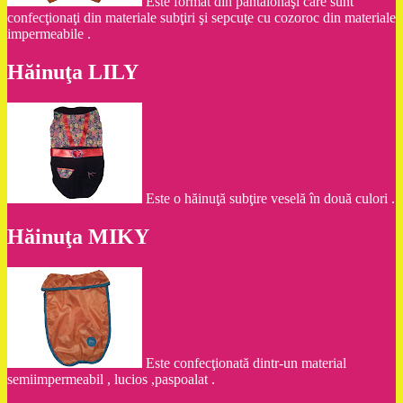
Este format din pantalonaşi care sunt
confecţionaţi din materiale subţiri şi sepcuţe cu cozoroc din materiale
impermeabile .
Hăinuţa LILY
Este o hăinuţă subţire veselă în două culori .
Hăinuţa MIKY
Este confecţionată dintr-un material
semiimpermeabil , lucios ,paspoalat .