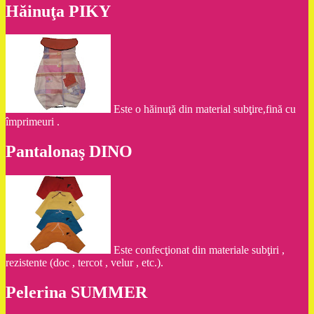
Hăinuţa PIKY
Este o hăinuţă din material subţire,fină cu
împrimeuri .
Pantalonaş DINO
Este confecţionat din materiale subţiri ,
rezistente (doc , tercot , velur , etc.).
Pelerina SUMMER