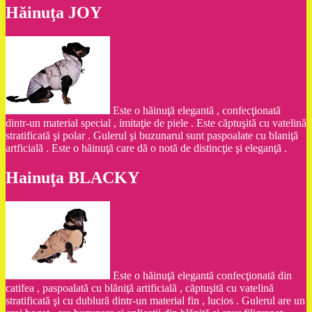
Hăinuţa JOY
Este o hăinuţă elegantă , confecţionată
dintr-un material special , imitaţie de piele . Este căptuşită cu vatelină
stratificată şi polar . Gulerul şi buzunarul sunt paspoalate cu blaniţă
artficială . Este o hăinuţă care dă o notă de distincţie şi eleganţă .
Hainuţa BLACKY
Este o hăinuţă elegantă confecţionată din
catifea , paspoalată cu blăniţă artificială , căptuşită cu vatelină
stratificată şi cu dublură dintr-un material fin , lucios . Gulerul are un