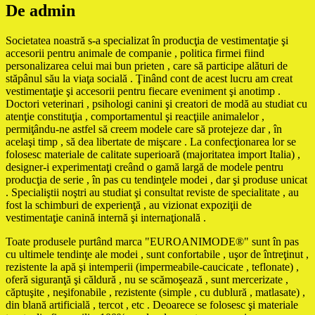
De admin
Societatea noastră s-a specializat în producţia de vestimentaţie şi
accesorii pentru animale de companie , politica firmei fiind
personalizarea celui mai bun prieten , care să participe alături de
stăpânul său la viaţa socială . Ţinând cont de acest lucru am creat
vestimentaţie şi accesorii pentru fiecare eveniment şi anotimp .
Doctori veterinari , psihologi canini şi creatori de modă au studiat cu
atenţie constituţia , comportamentul şi reacţiile animalelor ,
permiţându-ne astfel să creem modele care să protejeze dar , în
acelaşi timp , să dea libertate de mişcare . La confecţionarea lor se
folosesc materiale de calitate superioară (majoritatea import Italia) ,
designer-i experimentaţi creând o gamă largă de modele pentru
producţia de serie , în pas cu tendinţele modei , dar şi produse unicat
. Specialiştii noştri au studiat şi consultat reviste de specialitate , au
fost la schimburi de experienţă , au vizionat expoziţii de
vestimentaţie canină internă şi internaţională .
Toate produsele purtând marca "EUROANIMODE®" sunt în pas
cu ultimele tendinţe ale modei , sunt confortabile , uşor de întreţinut ,
rezistente la apă şi intemperii (impermeabile-caucicate , teflonate) ,
oferă siguranţă şi căldură , nu se scămoşează , sunt mercerizate ,
căptuşite , neşifonabile , rezistente (simple , cu dublură , matlasate) ,
din blană artificială , tercot , etc . Deoarece se folosesc şi materiale