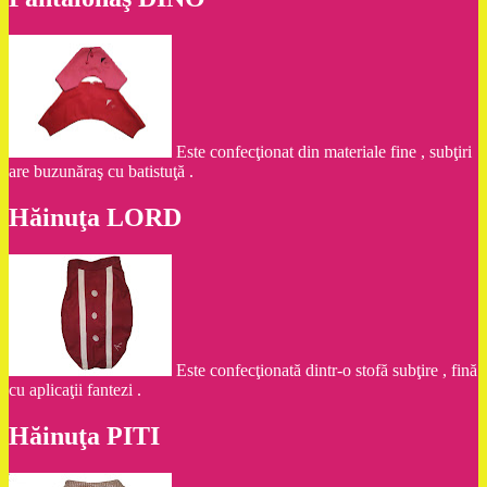
Este confecţionat din materiale fine , subţiri
are buzunăraş cu batistuţă .
Hăinuţa LORD
Este confecţionată dintr-o stofă subţire , fină
cu aplicaţii fantezi .
Hăinuţa PITI