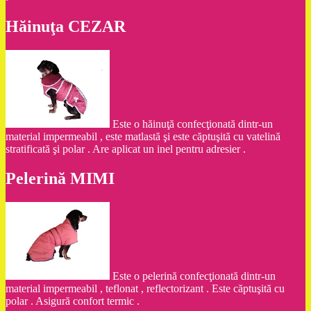
Hăinuţa CEZAR
Este o hăinuţă confecţionată dintr-un
material impermeabil , este matlastă şi este căptuşită cu vatelină
stratificată şi polar . Are aplicat un inel pentru adresier .
Pelerină MIMI
Este o pelerină confecţionată dintr-un
material impermeabil , teflonat , reflectorizant . Este căptuşită cu
polar . Asigură confort termic .