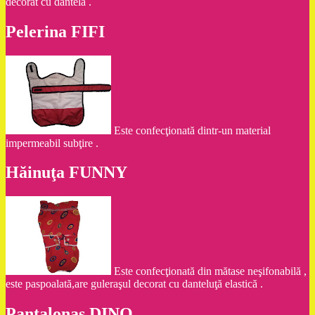
decorat cu dantelă .
Pelerina FIFI
Este confecţionată dintr-un material
impermeabil subţire .
Hăinuţa FUNNY
Este confecţionată din mătase neşifonabilă ,
este paspoalată,are guleraşul decorat cu danteluţă elastică .
Pantalonaş DINO