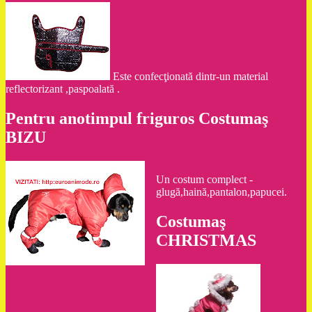
Este confecţionată dintr-un material
reflectorizant ,paspoalată .
Pentru anotimpul friguros Costumaş
BIZU
Un costum complect -
glugă,haină,pantalon,papucei.
Costumaş
CHRISTMAS