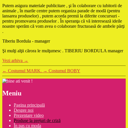
Putem asigura materiale publicitare , şi în colaborare cu iubitorii de
animale , în marile centre putem organiza parade de modă (pentru
lansarea produselor) , putem acorda premii la diferite concursuri -
pentru promovarea produselor . În speranţa că vă interesează ideile
noastre sperăm că vom avea o colaborare fructuoasă de ambele părţi
.
Tiberiu Bordula - manager
Şi mulţi alţii cărora le mulţumesc . TIBERIU BORDULA manager
Vezi arhiva
→
←
Costumul MARK.
→
Costumul BOBY
Meniu
Pagina principală
Despre noi
Prezentare video
Produse la prețuri de criză
În pas cu moda