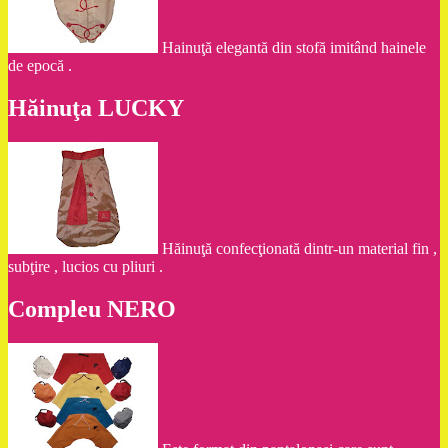
Hainuţă elegantă din stofă imitând hainele
de epocă .
Hăinuţa LUCKY
Hăinuţă confecţionată dintr-un material fin ,
subţire , lucios cu pliuri .
Compleu NERO