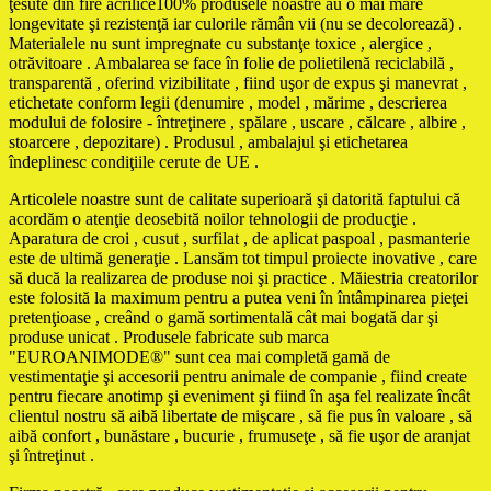
ţesute din fire acrilice100% produsele noastre au o mai mare
longevitate şi rezistenţă iar culorile rămân vii (nu se decolorează) .
Materialele nu sunt impregnate cu substanţe toxice , alergice ,
otrăvitoare . Ambalarea se face în folie de polietilenă reciclabilă ,
transparentă , oferind vizibilitate , fiind uşor de expus şi manevrat ,
etichetate conform legii (denumire , model , mărime , descrierea
modului de folosire - întreţinere , spălare , uscare , călcare , albire ,
stoarcere , depozitare) . Produsul , ambalajul şi etichetarea
îndeplinesc condiţiile cerute de UE .
Articolele noastre sunt de calitate superioară şi datorită faptului că
acordăm o atenţie deosebită noilor tehnologii de producţie .
Aparatura de croi , cusut , surfilat , de aplicat paspoal , pasmanterie
este de ultimă generaţie . Lansăm tot timpul proiecte inovative , care
să ducă la realizarea de produse noi şi practice . Măiestria creatorilor
este folosită la maximum pentru a putea veni în întâmpinarea pieţei
pretenţioase , creând o gamă sortimentală cât mai bogată dar şi
produse unicat . Produsele fabricate sub marca
"EUROANIMODE®" sunt cea mai completă gamă de
vestimentaţie şi accesorii pentru animale de companie , fiind create
pentru fiecare anotimp şi eveniment şi fiind în aşa fel realizate încât
clientul nostru să aibă libertate de mişcare , să fie pus în valoare , să
aibă confort , bunăstare , bucurie , frumuseţe , să fie uşor de aranjat
şi întreţinut .