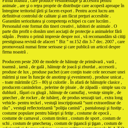
Firma noastră , care produce vestimentaţie şi accesorii pentru
animale , are şi o reţea proprie de distribuţie care acoperă aproape în
întregime teritoriul ţării şi facem export . Pentru acest lucru am
definitivat controlul de calitate şi am făcut preţuri accesibile .
Garantăm seriozitatea şi competenţa echipei cu care lucrăm .
Personalul este format din tineri creativi , iubitori de animale . O
parte din profit o donăm unei aociaţii de protecţie a animalelor fără
stăpân . Pentru o primă impresie despre noi , vă recomandăm să citiţi
prestigioasa revistă de afaceri " Biz " nr.152 din 3-7 dec. 2007 , care
promovează numai firme serioase şi care publică un articol despre
firma noastră .
Producem peste 200 de modele de hăinuţe de primăvară , vară ,
toamnă , iarnă , de gală , hăinuţe de joacă şi zburdat , accesorii ,
produse de lux , produse pachet (care conţin toate cele necesare unei
mărimi şi rase în funcţie de anotimp şi eveniment) , produse unicat ,
- toate mărimile (25 – 80) şi culorile . În afară de hăinuţele clasice ,
producem canindelon , pelerine de ploaie , de zăpadă - simple sau cu
dublură , fâşuri cu glugă , hăinuţe de camuflaj , vestuţe simple , de
şmecher , de rocker , de iubăreţ , de produs senzaţii tari , extra long
vehicle- pentru teckel , vestuţă inscripţionată “sunt extraordinar de
rău” , vestuţă reflectorizantă ”poliţia canină” , pantalonaşi şi fustiţe ,
costume populare pentru băieţei şi fetiţe , costume de epocă ,
costume de carnaval , costum tirolez , costum de sport , costum de
schi , costum de şmecheraş , costum de ţigancă şi ţigan , costum de