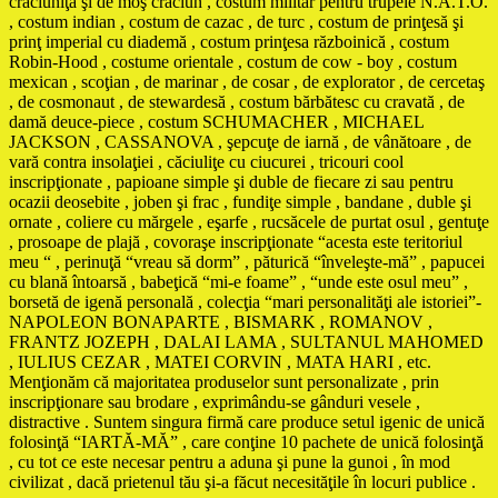
crăciuniţă şi de moş crăciun , costum militar pentru trupele N.A.T.O.
, costum indian , costum de cazac , de turc , costum de prinţesă şi
prinţ imperial cu diademă , costum prinţesa războinică , costum
Robin-Hood , costume orientale , costum de cow - boy , costum
mexican , scoţian , de marinar , de cosar , de explorator , de cercetaş
, de cosmonaut , de stewardesă , costum bărbătesc cu cravată , de
damă deuce-piece , costum SCHUMACHER , MICHAEL
JACKSON , CASSANOVA , şepcuţe de iarnă , de vânătoare , de
vară contra insolaţiei , căciuliţe cu ciucurei , tricouri cool
inscripţionate , papioane simple şi duble de fiecare zi sau pentru
ocazii deosebite , joben şi frac , fundiţe simple , bandane , duble şi
ornate , coliere cu mărgele , eşarfe , rucsăcele de purtat osul , gentuţe
, prosoape de plajă , covoraşe inscripţionate “acesta este teritoriul
meu “ , perinuţă “vreau să dorm” , păturică “înveleşte-mă” , papucei
cu blană întoarsă , babeţică “mi-e foame” , “unde este osul meu” ,
borsetă de igenă personală , colecţia “mari personalităţi ale istoriei”-
NAPOLEON BONAPARTE , BISMARK , ROMANOV ,
FRANTZ JOZEPH , DALAI LAMA , SULTANUL MAHOMED
, IULIUS CEZAR , MATEI CORVIN , MATA HARI , etc.
Menţionăm că majoritatea produselor sunt personalizate , prin
inscripţionare sau brodare , exprimându-se gânduri vesele ,
distractive . Suntem singura firmă care produce setul igenic de unică
folosinţă “IARTĂ-MĂ” , care conţine 10 pachete de unică folosinţă
, cu tot ce este necesar pentru a aduna şi pune la gunoi , în mod
civilizat , dacă prietenul tău şi-a făcut necesităţile în locuri publice .