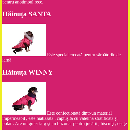
pentru anotimpul rece.
Hăinuţa SANTA
Este special creeată pentru sărbătorile de
iarnă
Hăinuţa WINNY
Este confecţionată dintr-un material
impermeabil , este matlasată , căptuşită cu vatelină stratificată şi
polar . Are un guler larg şi un buzunar pentru jucării , biscuiţi , osuţe
.