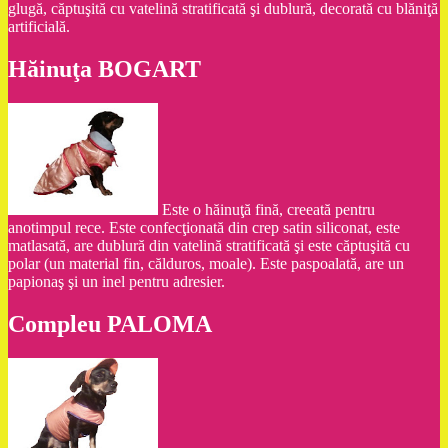
glugă, căptuşită cu vatelină stratificată şi dublură, decorată cu blăniţă
artificială.
Hăinuţa BOGART
Este o hăinuţă fină, creeată pentru
anotimpul rece. Este confecţionată din crep satin siliconat, este
matlasată, are dublură din vatelină stratificată şi este căptuşită cu
polar (un material fin, călduros, moale). Este paspoalată, are un
papionaş şi un inel pentru adresier.
Compleu PALOMA