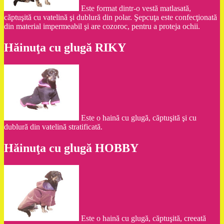
Este format dintr-o vestă matlasată,
căptuşită cu vatelină şi dublură din polar. Şepcuţa este confecţionată
din material impermeabil şi are cozoroc, pentru a proteja ochii.
Hăinuţa cu glugă RIKY
Este o haină cu glugă, căptuşită şi cu
dublură din vatelină stratificată.
Hăinuţa cu glugă HOBBY
Este o haină cu glugă, căptuşită, creeată