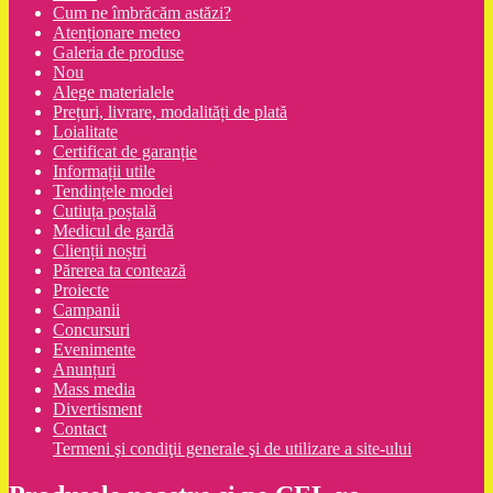
Cum ne îmbrăcăm astăzi?
Atenționare meteo
Galeria de produse
Nou
Alege materialele
Prețuri, livrare, modalități de plată
Loialitate
Certificat de garanție
Informații utile
Tendințele modei
Cutiuța poștală
Medicul de gardă
Clienții noștri
Părerea ta contează
Proiecte
Campanii
Concursuri
Evenimente
Anunțuri
Mass media
Divertisment
Contact
Termeni şi condiţii generale şi de utilizare a site-ului