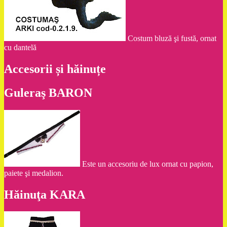
Costum bluză şi fustă, ornat
cu dantelă
Accesorii și hăinuțe
Guleraş BARON
Este un accesoriu de lux ornat cu papion,
paiete şi medalion.
Hăinuţa KARA