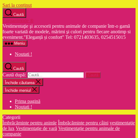
Sari la conținut
Caută
Euroanimode ®
Vestimentaţie şi accesorii pentru animale de companie într-o gamă
foarte variată de modele, mărimi şi culori pentru fiecare anotimp si
eveniment."Eleganță și confort'' Tel: 0721403635, 0254515015
Meniu
Noutati !
Caută
Caută după:
Închide căutarea
Închide meniul
Prima pagină
Noutati !
Categorii
Îmbrăcăminte pentru animle
Îmbrăcăminte pentru câini
vestimentaţie
de lux
Vestimentaţie de vară
Vestimentație pentru animale de
companie