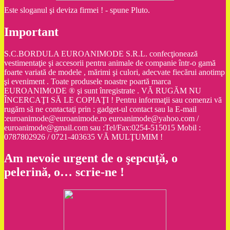
Este sloganul şi deviza firmei ! - spune Pluto.
Important
S.C.BORDULA EUROANIMODE S.R.L. confecţionează
vestimentaţie şi accesorii pentru animale de companie într-o gamă
foarte variată de modele , mărimi şi culori, adecvate fiecărui anotimp
şi eveniment . Toate produsele noastre poartă marca
EUROANIMODE ® şi sunt înregistrate . VĂ RUGĂM NU
ÎNCERCAŢI SĂ LE COPIAŢI ! Pentru informaţii sau comenzi vă
rugăm să ne contactaţi prin : gadget-ul contact sau la E-mail
:euroanimode@euroanimode.ro euroanimode@yahoo.com /
euroanimode@gmail.com sau :Tel/Fax:0254-515015 Mobil :
0787802926 / 0721-403635 VĂ MULŢUMIM !
Am nevoie urgent de o şepcuţă, o
pelerină, o… scrie-ne !