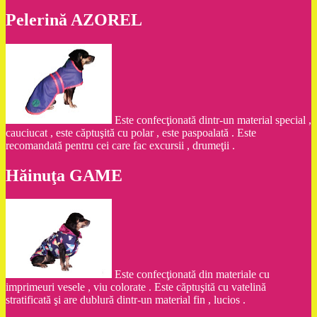
Pelerină AZOREL
Este confecţionată dintr-un material special ,
cauciucat , este căptuşită cu polar , este paspoalată . Este
recomandată pentru cei care fac excursii , drumeţii .
Hăinuţa GAME
Este confecţionată din materiale cu
imprimeuri vesele , viu colorate . Este căptuşită cu vatelină
stratificată şi are dublură dintr-un material fin , lucios .