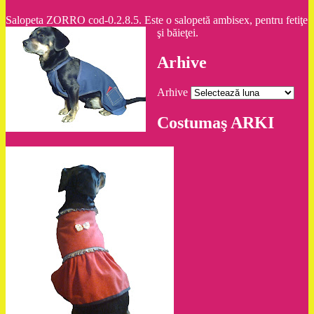
Salopeta ZORRO cod-0.2.8.5. Este o salopetă ambisex, pentru fetiţe
şi băieţei.
Arhive
Arhive
Costumaş ARKI