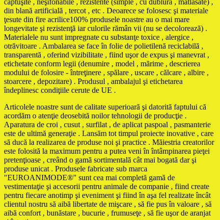
căptuşite , neşifonabile , rezistente (simple , cu dublură , matlasate) ,
din blană artificială , tercot , etc . Deoarece se folosesc şi materiale
ţesute din fire acrilice100% produsele noastre au o mai mare
longevitate şi rezistenţă iar culorile rămân vii (nu se decolorează) .
Materialele nu sunt impregnate cu substanţe toxice , alergice ,
otrăvitoare . Ambalarea se face în folie de polietilenă reciclabilă ,
transparentă , oferind vizibilitate , fiind uşor de expus şi manevrat ,
etichetate conform legii (denumire , model , mărime , descrierea
modului de folosire - întreţinere , spălare , uscare , călcare , albire ,
stoarcere , depozitare) . Produsul , ambalajul şi etichetarea
îndeplinesc condiţiile cerute de UE .
Articolele noastre sunt de calitate superioară şi datorită faptului că
acordăm o atenţie deosebită noilor tehnologii de producţie .
Aparatura de croi , cusut , surfilat , de aplicat paspoal , pasmanterie
este de ultimă generaţie . Lansăm tot timpul proiecte inovative , care
să ducă la realizarea de produse noi şi practice . Măiestria creatorilor
este folosită la maximum pentru a putea veni în întâmpinarea pieţei
pretenţioase , creând o gamă sortimentală cât mai bogată dar şi
produse unicat . Produsele fabricate sub marca
"EUROANIMODE®" sunt cea mai completă gamă de
vestimentaţie şi accesorii pentru animale de companie , fiind create
pentru fiecare anotimp şi eveniment şi fiind în aşa fel realizate încât
clientul nostru să aibă libertate de mişcare , să fie pus în valoare , să
aibă confort , bunăstare , bucurie , frumuseţe , să fie uşor de aranjat