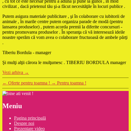
, cu tot ce este necesar pentru a aduna şi pune la gunoi , în mod
civilizat , dacă prietenul tău şi-a făcut necesităţile în locuri publice .
Putem asigura materiale publicitare , şi în colaborare cu iubitorii de
animale , în marile centre putem organiza parade de modă (pentru
lansarea produselor) , putem acorda premii la diferite concursuri -
pentru promovarea produselor . În speranţa că vă interesează ideile
noastre sperăm că vom avea o colaborare fructuoasă de ambele părţi
.
Tiberiu Bordula - manager
Şi mulţi alţii cărora le mulţumesc . TIBERIU BORDULA manager
Vezi arhiva
→
←
Oferte pentru toamna !
→
Pentru toamna !
Meniu
Pagina principală
Despre noi
Prezentare video