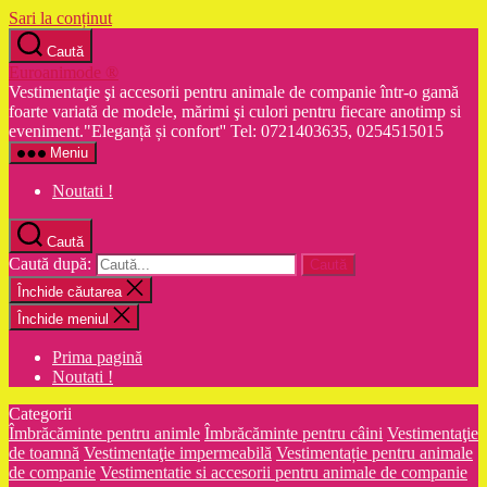
Sari la conținut
Caută
Euroanimode ®
Vestimentaţie şi accesorii pentru animale de companie într-o gamă
foarte variată de modele, mărimi şi culori pentru fiecare anotimp si
eveniment."Eleganță și confort'' Tel: 0721403635, 0254515015
Meniu
Noutati !
Caută
Caută după:
Închide căutarea
Închide meniul
Prima pagină
Noutati !
Categorii
Îmbrăcăminte pentru animle
Îmbrăcăminte pentru câini
Vestimentaţie
de toamnă
Vestimentaţie impermeabilă
Vestimentație pentru animale
de companie
Vestimentatie si accesorii pentru animale de companie