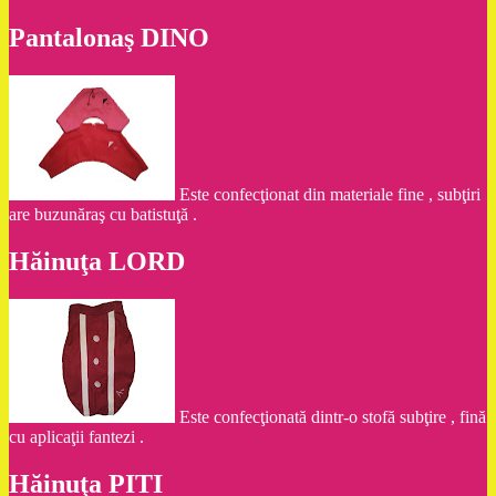
Pantalonaş DINO
Este confecţionat din materiale fine , subţiri
are buzunăraş cu batistuţă .
Hăinuţa LORD
Este confecţionată dintr-o stofă subţire , fină
cu aplicaţii fantezi .
Hăinuţa PITI