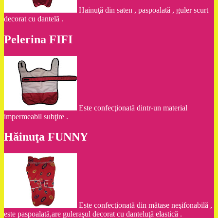
Hainuţă din saten , paspoalată , guler scurt
decorat cu dantelă .
Pelerina FIFI
Este confecţionată dintr-un material
impermeabil subţire .
Hăinuţa FUNNY
Este confecţionată din mătase neşifonabilă ,
este paspoalată,are guleraşul decorat cu danteluţă elastică .