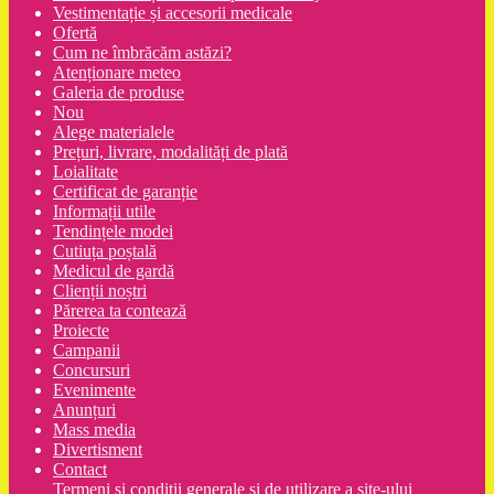
Vestimentație și accesorii medicale
Ofertă
Cum ne îmbrăcăm astăzi?
Atenționare meteo
Galeria de produse
Nou
Alege materialele
Prețuri, livrare, modalități de plată
Loialitate
Certificat de garanție
Informații utile
Tendințele modei
Cutiuța poștală
Medicul de gardă
Clienții noștri
Părerea ta contează
Proiecte
Campanii
Concursuri
Evenimente
Anunțuri
Mass media
Divertisment
Contact
Termeni şi condiţii generale şi de utilizare a site-ului