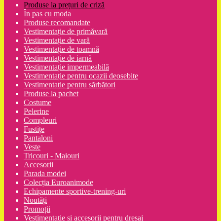
Produse la prețuri de criză
În pas cu moda
Produse recomandate
Vestimentație de primăvară
Vestimentație de vară
Vestimentație de toamnă
Vestimentație de iarnă
Vestimentație impermeabilă
Vestimentație pentru ocazii deosebite
Vestimentație pentru sărbători
Produse la pachet
Costume
Pelerine
Compleuri
Fustițe
Pantaloni
Veste
Tricouri - Maiouri
Accesorii
Parada modei
Colecția Euroanimode
Echipamente sportive-trening-uri
Noutăți
Promoții
Vestimentatie și accesorii pentru dresaj