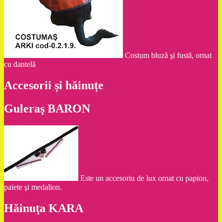
Costum bluză şi fustă, ornat
cu dantelă
Accesorii și hăinuțe
Guleraş BARON
Este un accesoriu de lux ornat cu papion,
paiete şi medalion.
Hăinuţa KARA