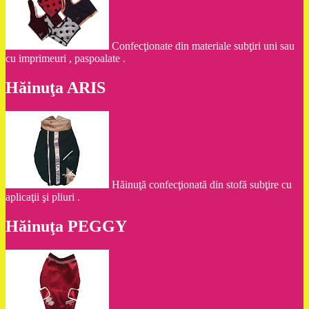
Confecţionate din materiale subţiri uni sau
cu imprimeuri , paspoalate .
Hăinuţa ARIS
Hăinuţă confecţionată din stofă subţire cu
aplicaţii şi pliuri .
Hăinuţa PEGGY