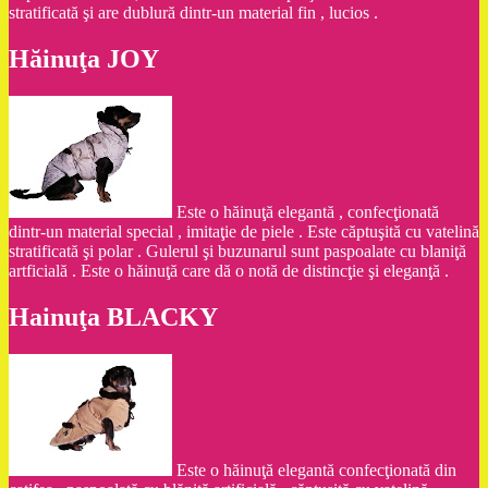
stratificată şi are dublură dintr-un material fin , lucios .
Hăinuţa JOY
Este o hăinuţă elegantă , confecţionată
dintr-un material special , imitaţie de piele . Este căptuşită cu vatelină
stratificată şi polar . Gulerul şi buzunarul sunt paspoalate cu blaniţă
artficială . Este o hăinuţă care dă o notă de distincţie şi eleganţă .
Hainuţa BLACKY
Este o hăinuţă elegantă confecţionată din