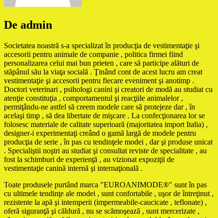
De admin
Societatea noastră s-a specializat în producţia de vestimentaţie şi
accesorii pentru animale de companie , politica firmei fiind
personalizarea celui mai bun prieten , care să participe alături de
stăpânul său la viaţa socială . Ţinând cont de acest lucru am creat
vestimentaţie şi accesorii pentru fiecare eveniment şi anotimp .
Doctori veterinari , psihologi canini şi creatori de modă au studiat cu
atenţie constituţia , comportamentul şi reacţiile animalelor ,
permiţându-ne astfel să creem modele care să protejeze dar , în
acelaşi timp , să dea libertate de mişcare . La confecţionarea lor se
folosesc materiale de calitate superioară (majoritatea import Italia) ,
designer-i experimentaţi creând o gamă largă de modele pentru
producţia de serie , în pas cu tendinţele modei , dar şi produse unicat
. Specialiştii noştri au studiat şi consultat reviste de specialitate , au
fost la schimburi de experienţă , au vizionat expoziţii de
vestimentaţie canină internă şi internaţională .
Toate produsele purtând marca "EUROANIMODE®" sunt în pas
cu ultimele tendinţe ale modei , sunt confortabile , uşor de întreţinut ,
rezistente la apă şi intemperii (impermeabile-caucicate , teflonate) ,
oferă siguranţă şi căldură , nu se scămoşează , sunt mercerizate ,