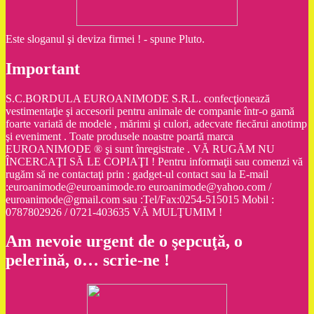
Este sloganul şi deviza firmei ! - spune Pluto.
Important
S.C.BORDULA EUROANIMODE S.R.L. confecţionează
vestimentaţie şi accesorii pentru animale de companie într-o gamă
foarte variată de modele , mărimi şi culori, adecvate fiecărui anotimp
şi eveniment . Toate produsele noastre poartă marca
EUROANIMODE ® şi sunt înregistrate . VĂ RUGĂM NU
ÎNCERCAŢI SĂ LE COPIAŢI ! Pentru informaţii sau comenzi vă
rugăm să ne contactaţi prin : gadget-ul contact sau la E-mail
:euroanimode@euroanimode.ro euroanimode@yahoo.com /
euroanimode@gmail.com sau :Tel/Fax:0254-515015 Mobil :
0787802926 / 0721-403635 VĂ MULŢUMIM !
Am nevoie urgent de o şepcuţă, o
pelerină, o… scrie-ne !