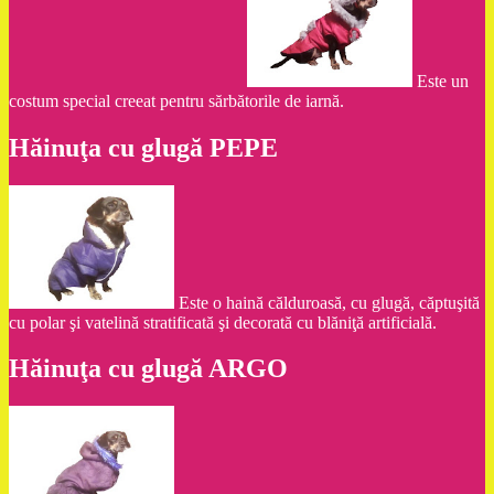
Este un
costum special creeat pentru sărbătorile de iarnă.
Hăinuţa cu glugă PEPE
Este o haină călduroasă, cu glugă, căptuşită
cu polar şi vatelină stratificată şi decorată cu blăniţă artificială.
Hăinuţa cu glugă ARGO