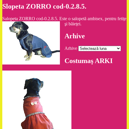
Slopeta ZORRO cod-0.2.8.5.
Salopeta ZORRO cod-0.2.8.5. Este o salopetă ambisex, pentru fetiţe
şi băieţei.
Arhive
Arhive
Costumaş ARKI