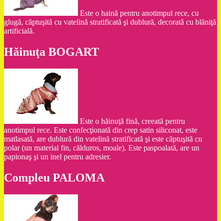
Este o haină pentru anotimpul rece, cu
glugă, căptuşită cu vatelină stratificată şi dublură, decorată cu blăniţă
artificială.
Hăinuţa BOGART
Este o hăinuţă fină, creeată pentru
anotimpul rece. Este confecţionată din crep satin siliconat, este
matlasată, are dublură din vatelină stratificată şi este căptuşită cu
polar (un material fin, călduros, moale). Este paspoalată, are un
papionaş şi un inel pentru adresier.
Compleu PALOMA