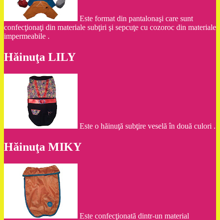
Este format din pantalonaşi care sunt
confecţionaţi din materiale subţiri şi sepcuţe cu cozoroc din materiale
impermeabile .
Hăinuţa LILY
Este o hăinuţă subţire veselă în două culori .
Hăinuţa MIKY
Este confecţionată dintr-un material