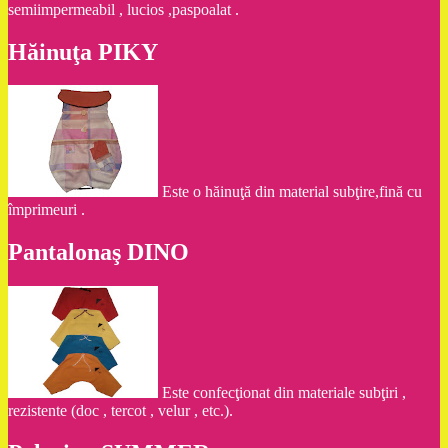
semiimpermeabil , lucios ,paspoalat .
Hăinuţa PIKY
Este o hăinuţă din material subţire,fină cu
împrimeuri .
Pantalonaş DINO
Este confecţionat din materiale subţiri ,
rezistente (doc , tercot , velur , etc.).