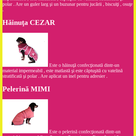
polar . Are un guler larg şi un buzunar pentru jucării , biscuiţi , osuţe
.
Hăinuţa CEZAR
Este o hăinuţă confecţionată dintr-un
material impermeabil , este matlastă şi este căptuşită cu vatelină
stratificată şi polar . Are aplicat un inel pentru adresier .
Pelerină MIMI
Este o pelerină confecţionată dintr-un