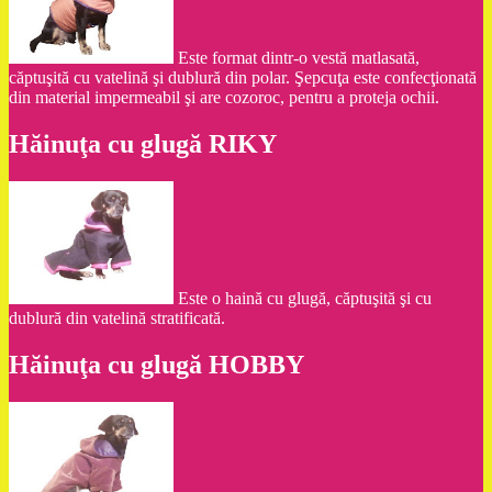
Este format dintr-o vestă matlasată,
căptuşită cu vatelină şi dublură din polar. Şepcuţa este confecţionată
din material impermeabil şi are cozoroc, pentru a proteja ochii.
Hăinuţa cu glugă RIKY
Este o haină cu glugă, căptuşită şi cu
dublură din vatelină stratificată.
Hăinuţa cu glugă HOBBY