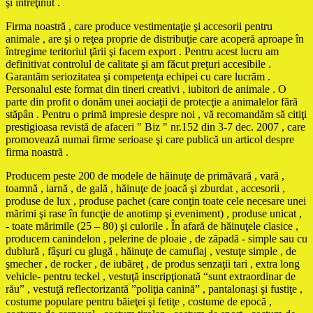
şi întreţinut .
Firma noastră , care produce vestimentaţie şi accesorii pentru
animale , are şi o reţea proprie de distribuţie care acoperă aproape în
întregime teritoriul ţării şi facem export . Pentru acest lucru am
definitivat controlul de calitate şi am făcut preţuri accesibile .
Garantăm seriozitatea şi competenţa echipei cu care lucrăm .
Personalul este format din tineri creativi , iubitori de animale . O
parte din profit o donăm unei aociaţii de protecţie a animalelor fără
stăpân . Pentru o primă impresie despre noi , vă recomandăm să citiţi
prestigioasa revistă de afaceri " Biz " nr.152 din 3-7 dec. 2007 , care
promovează numai firme serioase şi care publică un articol despre
firma noastră .
Producem peste 200 de modele de hăinuţe de primăvară , vară ,
toamnă , iarnă , de gală , hăinuţe de joacă şi zburdat , accesorii ,
produse de lux , produse pachet (care conţin toate cele necesare unei
mărimi şi rase în funcţie de anotimp şi eveniment) , produse unicat ,
- toate mărimile (25 – 80) şi culorile . În afară de hăinuţele clasice ,
producem canindelon , pelerine de ploaie , de zăpadă - simple sau cu
dublură , fâşuri cu glugă , hăinuţe de camuflaj , vestuţe simple , de
şmecher , de rocker , de iubăreţ , de produs senzaţii tari , extra long
vehicle- pentru teckel , vestuţă inscripţionată “sunt extraordinar de
rău” , vestuţă reflectorizantă ”poliţia canină” , pantalonaşi şi fustiţe ,
costume populare pentru băieţei şi fetiţe , costume de epocă ,