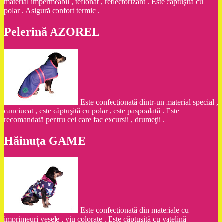
material impermeabil , teflonat , reflectorizant . Este căptuşită cu
polar . Asigură confort termic .
Pelerină AZOREL
Este confecţionată dintr-un material special ,
cauciucat , este căptuşită cu polar , este paspoalată . Este
recomandată pentru cei care fac excursii , drumeţii .
Hăinuţa GAME
Este confecţionată din materiale cu
imprimeuri vesele , viu colorate . Este căptuşită cu vatelină