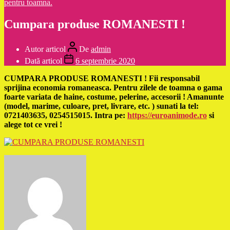
pentru toamna.
Cumpara produse ROMANESTI !
Autor articol
De
admin
Dată articol
6 septembrie 2020
CUMPARA PRODUSE ROMANESTI ! Fii responsabil
sprijina economia romaneasca. Pentru zilele de toamna o gama
foarte variata de haine, costume, pelerine, accesorii ! Amanunte
(model, marime, culoare, pret, livrare, etc. ) sunati la tel:
0721403635, 0254515015. Intra pe:
https://euroanimode.ro
si
alege tot ce vrei !