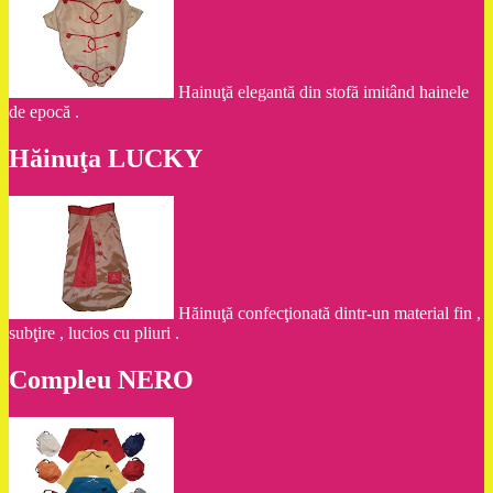
Hainuţă elegantă din stofă imitând hainele
de epocă .
Hăinuţa LUCKY
Hăinuţă confecţionată dintr-un material fin ,
subţire , lucios cu pliuri .
Compleu NERO