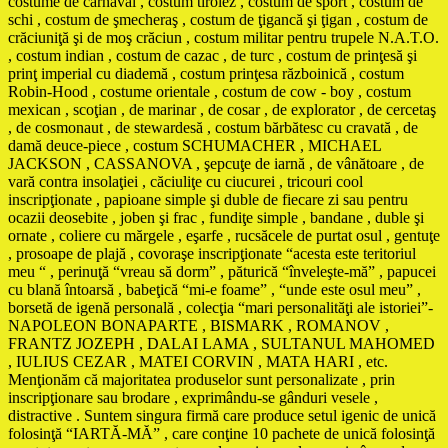
costume de carnaval , costum tirolez , costum de sport , costum de
schi , costum de şmecheraş , costum de ţigancă şi ţigan , costum de
crăciuniţă şi de moş crăciun , costum militar pentru trupele N.A.T.O.
, costum indian , costum de cazac , de turc , costum de prinţesă şi
prinţ imperial cu diademă , costum prinţesa războinică , costum
Robin-Hood , costume orientale , costum de cow - boy , costum
mexican , scoţian , de marinar , de cosar , de explorator , de cercetaş
, de cosmonaut , de stewardesă , costum bărbătesc cu cravată , de
damă deuce-piece , costum SCHUMACHER , MICHAEL
JACKSON , CASSANOVA , şepcuţe de iarnă , de vânătoare , de
vară contra insolaţiei , căciuliţe cu ciucurei , tricouri cool
inscripţionate , papioane simple şi duble de fiecare zi sau pentru
ocazii deosebite , joben şi frac , fundiţe simple , bandane , duble şi
ornate , coliere cu mărgele , eşarfe , rucsăcele de purtat osul , gentuţe
, prosoape de plajă , covoraşe inscripţionate “acesta este teritoriul
meu “ , perinuţă “vreau să dorm” , păturică “înveleşte-mă” , papucei
cu blană întoarsă , babeţică “mi-e foame” , “unde este osul meu” ,
borsetă de igenă personală , colecţia “mari personalităţi ale istoriei”-
NAPOLEON BONAPARTE , BISMARK , ROMANOV ,
FRANTZ JOZEPH , DALAI LAMA , SULTANUL MAHOMED
, IULIUS CEZAR , MATEI CORVIN , MATA HARI , etc.
Menţionăm că majoritatea produselor sunt personalizate , prin
inscripţionare sau brodare , exprimându-se gânduri vesele ,
distractive . Suntem singura firmă care produce setul igenic de unică
folosinţă “IARTĂ-MĂ” , care conţine 10 pachete de unică folosinţă