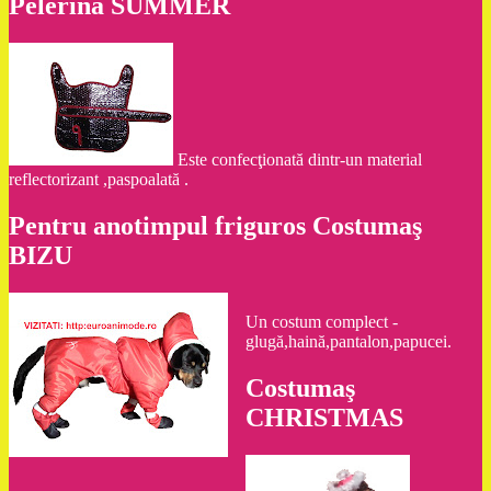
Pelerina SUMMER
Este confecţionată dintr-un material
reflectorizant ,paspoalată .
Pentru anotimpul friguros Costumaş
BIZU
Un costum complect -
glugă,haină,pantalon,papucei.
Costumaş
CHRISTMAS