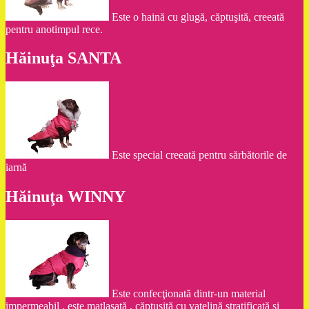
Este o haină cu glugă, căptuşită, creeată
pentru anotimpul rece.
Hăinuţa SANTA
Este special creeată pentru sărbătorile de
iarnă
Hăinuţa WINNY
Este confecţionată dintr-un material
impermeabil , este matlasată , căptuşită cu vatelină stratificată şi