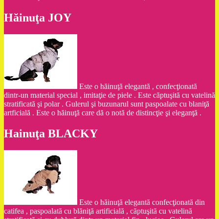
Hăinuţa JOY
Este o hăinuţă elegantă , confecţionată
dintr-un material special , imitaţie de piele . Este căptuşită cu vatelină
stratificată şi polar . Gulerul şi buzunarul sunt paspoalate cu blaniţă
artficială . Este o hăinuţă care dă o notă de distincţie şi eleganţă .
Hainuţa BLACKY
Este o hăinuţă elegantă confecţionată din
catifea , paspoalată cu blăniţă artificială , căptuşită cu vatelină