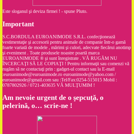
Este sloganul şi deviza firmei ! - spune Pluto.
Important
S.C.BORDULA EUROANIMODE S.R.L. confecţionează
vestimentaţie şi accesorii pentru animale de companie într-o gamă
foarte variată de modele , mărimi şi culori, adecvate fiecărui anotimp
şi eveniment . Toate produsele noastre poartă marca
EUROANIMODE ® şi sunt înregistrate . VĂ RUGĂM NU
ÎNCERCAŢI SĂ LE COPIAŢI ! Pentru informaţii sau comenzi vă
rugăm să ne contactaţi prin : gadget-ul contact sau la E-mail
:euroanimode@euroanimode.ro euroanimode@yahoo.com /
euroanimode@gmail.com sau :Tel/Fax:0254-515015 Mobil :
0787802926 / 0721-403635 VĂ MULŢUMIM !
Am nevoie urgent de o şepcuţă, o
pelerină, o… scrie-ne !