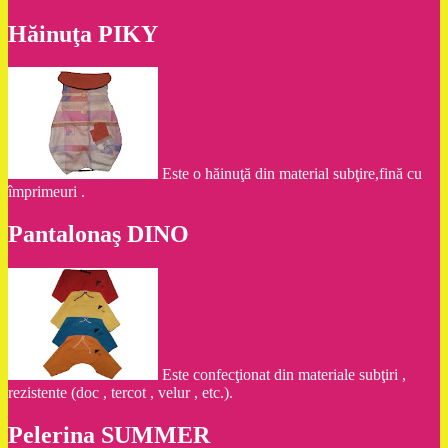
Hăinuţa PIKY
Este o hăinuţă din material subţire,fină cu
împrimeuri .
Pantalonaş DINO
Este confecţionat din materiale subţiri ,
rezistente (doc , tercot , velur , etc.).
Pelerina SUMMER