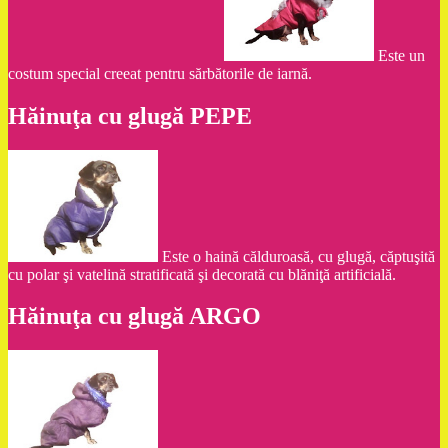
Este un
costum special creeat pentru sărbătorile de iarnă.
Hăinuţa cu glugă PEPE
Este o haină călduroasă, cu glugă, căptuşită
cu polar şi vatelină stratificată şi decorată cu blăniţă artificială.
Hăinuţa cu glugă ARGO