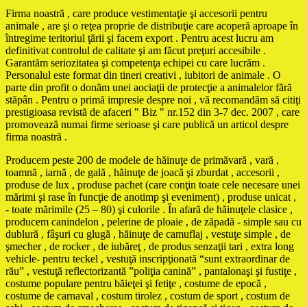
Firma noastră , care produce vestimentaţie şi accesorii pentru
animale , are şi o reţea proprie de distribuţie care acoperă aproape în
întregime teritoriul ţării şi facem export . Pentru acest lucru am
definitivat controlul de calitate şi am făcut preţuri accesibile .
Garantăm seriozitatea şi competenţa echipei cu care lucrăm .
Personalul este format din tineri creativi , iubitori de animale . O
parte din profit o donăm unei aociaţii de protecţie a animalelor fără
stăpân . Pentru o primă impresie despre noi , vă recomandăm să citiţi
prestigioasa revistă de afaceri " Biz " nr.152 din 3-7 dec. 2007 , care
promovează numai firme serioase şi care publică un articol despre
firma noastră .
Producem peste 200 de modele de hăinuţe de primăvară , vară ,
toamnă , iarnă , de gală , hăinuţe de joacă şi zburdat , accesorii ,
produse de lux , produse pachet (care conţin toate cele necesare unei
mărimi şi rase în funcţie de anotimp şi eveniment) , produse unicat ,
- toate mărimile (25 – 80) şi culorile . În afară de hăinuţele clasice ,
producem canindelon , pelerine de ploaie , de zăpadă - simple sau cu
dublură , fâşuri cu glugă , hăinuţe de camuflaj , vestuţe simple , de
şmecher , de rocker , de iubăreţ , de produs senzaţii tari , extra long
vehicle- pentru teckel , vestuţă inscripţionată “sunt extraordinar de
rău” , vestuţă reflectorizantă ”poliţia canină” , pantalonaşi şi fustiţe ,
costume populare pentru băieţei şi fetiţe , costume de epocă ,
costume de carnaval , costum tirolez , costum de sport , costum de