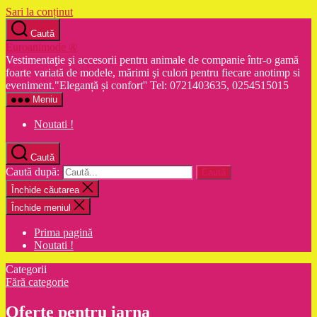
Sari la conținut
Caută
Euroanimode ®
Vestimentaţie şi accesorii pentru animale de companie într-o gamă
foarte variată de modele, mărimi şi culori pentru fiecare anotimp si
eveniment."Eleganță și confort'' Tel: 0721403635, 0254515015
Meniu
Noutati !
Caută
Caută după:
Închide căutarea
Închide meniul
Prima pagină
Noutati !
Categorii
Fără categorie
Oferte pentru iarna