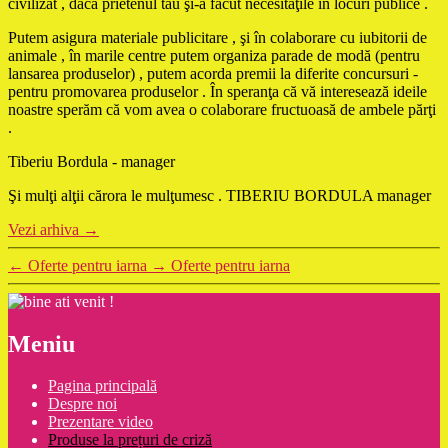
civilizat , dacă prietenul tău şi-a făcut necesităţile în locuri publice .
Putem asigura materiale publicitare , şi în colaborare cu iubitorii de
animale , în marile centre putem organiza parade de modă (pentru
lansarea produselor) , putem acorda premii la diferite concursuri -
pentru promovarea produselor . În speranţa că vă interesează ideile
noastre sperăm că vom avea o colaborare fructuoasă de ambele părţi
.
Tiberiu Bordula - manager
Şi mulţi alţii cărora le mulţumesc . TIBERIU BORDULA manager
Vezi arhiva
→
←
Oferte pentru iarna
→
Oferte pentru iarna
Meniu
Pagina principală
Despre noi
Prezentare video
Produse la prețuri de criză