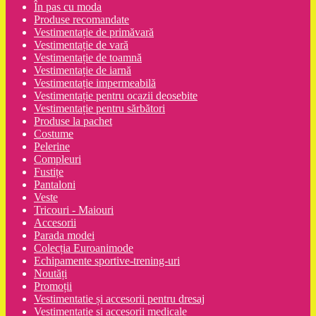
În pas cu moda
Produse recomandate
Vestimentație de primăvară
Vestimentație de vară
Vestimentație de toamnă
Vestimentație de iarnă
Vestimentație impermeabilă
Vestimentație pentru ocazii deosebite
Vestimentație pentru sărbători
Produse la pachet
Costume
Pelerine
Compleuri
Fustițe
Pantaloni
Veste
Tricouri - Maiouri
Accesorii
Parada modei
Colecția Euroanimode
Echipamente sportive-trening-uri
Noutăți
Promoții
Vestimentatie și accesorii pentru dresaj
Vestimentație și accesorii medicale