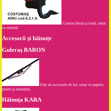
Costum bluză şi fustă, ornat
cu dantelă
Accesorii și hăinuțe
Guleraş BARON
Este un accesoriu de lux ornat cu papion,
paiete şi medalion.
Hăinuţa KARA