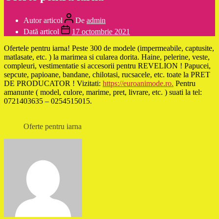
Autor articol
De
admin
Dată articol
17 octombrie 2021
Ofertele pentru iarna! Peste 300 de modele (impermeabile, captusite,
matlasate, etc. ) la marimea si cularea dorita. Haine, pelerine, veste,
compleuri, vestimentatie si accesorii pentru REVELION ! Papucei,
sepcute, papioane, bandane, chilotasi, rucsacele, etc. toate la PRET
DE PRODUCATOR ! Vizitati:
https://euroanimode.ro.
Pentru
amanunte ( model, culore, marime, pret, livrare, etc. ) suati la tel:
0721403635 – 0254515015.
Oferte pentru iarna