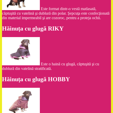
Este format dintr-o vestă matlasată,
căptuşită cu vatelină şi dublură din polar. Şepcuţa este confecţionată
din material impermeabil şi are cozoroc, pentru a proteja ochii.
Hăinuţa cu glugă RIKY
Este o haină cu glugă, căptuşită şi cu
dublură din vatelină stratificată.
Hăinuţa cu glugă HOBBY