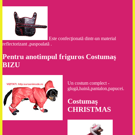
Este confecţionată dintr-un material
reflectorizant ,paspoalată .
Pentru anotimpul friguros Costumaş
BIZU
Un costum complect -
glugă,haină,pantalon,papucei.
Costumaş
CHRISTMAS