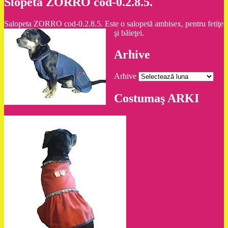
Slopeta ZORRO cod-0.2.8.5.
Salopeta ZORRO cod-0.2.8.5. Este o salopetă ambisex, pentru fetiţe
şi băieţei.
Arhive
Arhive
Costumaş ARKI