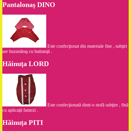
Pantalonaş DINO
Este confecţionat din materiale fine , subţiri
are buzunăraş cu batistuţă .
Hăinuţa LORD
Este confecţionată dintr-o stofă subţire , fină
cu aplicaţii fantezi .
Hăinuţa PITI