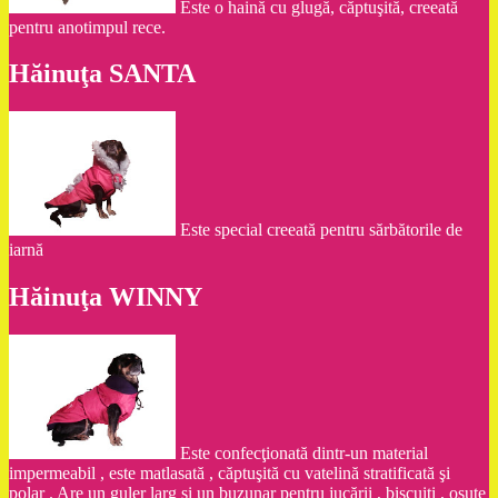
Este o haină cu glugă, căptuşită, creeată
pentru anotimpul rece.
Hăinuţa SANTA
Este special creeată pentru sărbătorile de
iarnă
Hăinuţa WINNY
Este confecţionată dintr-un material
impermeabil , este matlasată , căptuşită cu vatelină stratificată şi
polar . Are un guler larg şi un buzunar pentru jucării , biscuiţi , osuţe