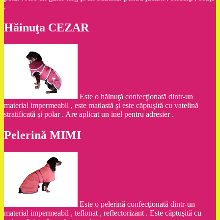
.
Hăinuţa CEZAR
Este o hăinuţă confecţionată dintr-un
material impermeabil , este matlastă şi este căptuşită cu vatelină
stratificată şi polar . Are aplicat un inel pentru adresier .
Pelerină MIMI
Este o pelerină confecţionată dintr-un
material impermeabil , teflonat , reflectorizant . Este căptuşită cu