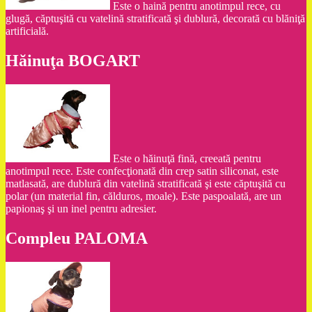
Este o haină pentru anotimpul rece, cu
glugă, căptuşită cu vatelină stratificată şi dublură, decorată cu blăniţă
artificială.
Hăinuţa BOGART
Este o hăinuţă fină, creeată pentru
anotimpul rece. Este confecţionată din crep satin siliconat, este
matlasată, are dublură din vatelină stratificată şi este căptuşită cu
polar (un material fin, călduros, moale). Este paspoalată, are un
papionaş şi un inel pentru adresier.
Compleu PALOMA