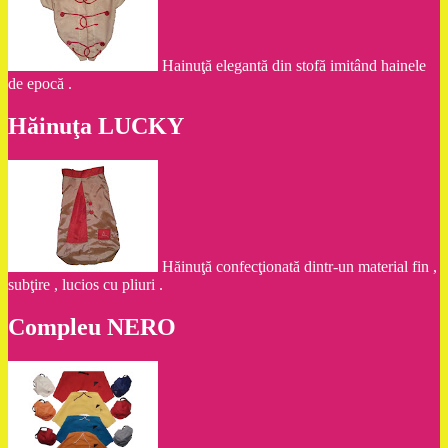
Hainuţă elegantă din stofă imitând hainele
de epocă .
Hăinuţa LUCKY
Hăinuţă confecţionată dintr-un material fin ,
subţire , lucios cu pliuri .
Compleu NERO