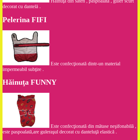
Hainuţă din saten , paspoalată , guler scurt
decorat cu dantelă .
Pelerina FIFI
Este confecţionată dintr-un material
impermeabil subţire .
Hăinuţa FUNNY
Este confecţionată din mătase neşifonabilă ,
este paspoalată,are guleraşul decorat cu danteluţă elastică .