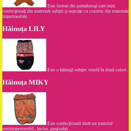
Este format din pantalonaşi care sunt
confecţionaţi din materiale subţiri şi sepcuţe cu cozoroc din materiale
impermeabile .
Hăinuţa LILY
Este o hăinuţă subţire veselă în două culori .
Hăinuţa MIKY
Este confecţionată dintr-un material
semiimpermeabil , lucios ,paspoalat .