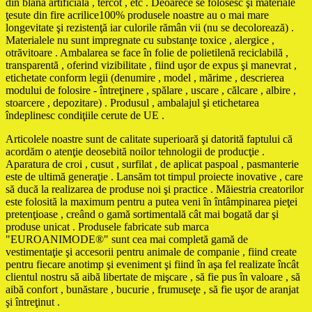
din blană artificială , tercot , etc . Deoarece se folosesc şi materiale
ţesute din fire acrilice100% produsele noastre au o mai mare
longevitate şi rezistenţă iar culorile rămân vii (nu se decolorează) .
Materialele nu sunt impregnate cu substanţe toxice , alergice ,
otrăvitoare . Ambalarea se face în folie de polietilenă reciclabilă ,
transparentă , oferind vizibilitate , fiind uşor de expus şi manevrat ,
etichetate conform legii (denumire , model , mărime , descrierea
modului de folosire - întreţinere , spălare , uscare , călcare , albire ,
stoarcere , depozitare) . Produsul , ambalajul şi etichetarea
îndeplinesc condiţiile cerute de UE .
Articolele noastre sunt de calitate superioară şi datorită faptului că
acordăm o atenţie deosebită noilor tehnologii de producţie .
Aparatura de croi , cusut , surfilat , de aplicat paspoal , pasmanterie
este de ultimă generaţie . Lansăm tot timpul proiecte inovative , care
să ducă la realizarea de produse noi şi practice . Măiestria creatorilor
este folosită la maximum pentru a putea veni în întâmpinarea pieţei
pretenţioase , creând o gamă sortimentală cât mai bogată dar şi
produse unicat . Produsele fabricate sub marca
"EUROANIMODE®" sunt cea mai completă gamă de
vestimentaţie şi accesorii pentru animale de companie , fiind create
pentru fiecare anotimp şi eveniment şi fiind în aşa fel realizate încât
clientul nostru să aibă libertate de mişcare , să fie pus în valoare , să
aibă confort , bunăstare , bucurie , frumuseţe , să fie uşor de aranjat
şi întreţinut .