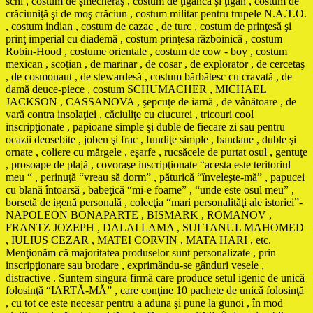
schi , costum de şmecheraş , costum de ţigancă şi ţigan , costum de
crăciuniţă şi de moş crăciun , costum militar pentru trupele N.A.T.O.
, costum indian , costum de cazac , de turc , costum de prinţesă şi
prinţ imperial cu diademă , costum prinţesa războinică , costum
Robin-Hood , costume orientale , costum de cow - boy , costum
mexican , scoţian , de marinar , de cosar , de explorator , de cercetaş
, de cosmonaut , de stewardesă , costum bărbătesc cu cravată , de
damă deuce-piece , costum SCHUMACHER , MICHAEL
JACKSON , CASSANOVA , şepcuţe de iarnă , de vânătoare , de
vară contra insolaţiei , căciuliţe cu ciucurei , tricouri cool
inscripţionate , papioane simple şi duble de fiecare zi sau pentru
ocazii deosebite , joben şi frac , fundiţe simple , bandane , duble şi
ornate , coliere cu mărgele , eşarfe , rucsăcele de purtat osul , gentuţe
, prosoape de plajă , covoraşe inscripţionate “acesta este teritoriul
meu “ , perinuţă “vreau să dorm” , păturică “înveleşte-mă” , papucei
cu blană întoarsă , babeţică “mi-e foame” , “unde este osul meu” ,
borsetă de igenă personală , colecţia “mari personalităţi ale istoriei”-
NAPOLEON BONAPARTE , BISMARK , ROMANOV ,
FRANTZ JOZEPH , DALAI LAMA , SULTANUL MAHOMED
, IULIUS CEZAR , MATEI CORVIN , MATA HARI , etc.
Menţionăm că majoritatea produselor sunt personalizate , prin
inscripţionare sau brodare , exprimându-se gânduri vesele ,
distractive . Suntem singura firmă care produce setul igenic de unică
folosinţă “IARTĂ-MĂ” , care conţine 10 pachete de unică folosinţă
, cu tot ce este necesar pentru a aduna şi pune la gunoi , în mod