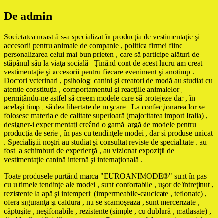
De admin
Societatea noastră s-a specializat în producţia de vestimentaţie şi
accesorii pentru animale de companie , politica firmei fiind
personalizarea celui mai bun prieten , care să participe alături de
stăpânul său la viaţa socială . Ţinând cont de acest lucru am creat
vestimentaţie şi accesorii pentru fiecare eveniment şi anotimp .
Doctori veterinari , psihologi canini şi creatori de modă au studiat cu
atenţie constituţia , comportamentul şi reacţiile animalelor ,
permiţându-ne astfel să creem modele care să protejeze dar , în
acelaşi timp , să dea libertate de mişcare . La confecţionarea lor se
folosesc materiale de calitate superioară (majoritatea import Italia) ,
designer-i experimentaţi creând o gamă largă de modele pentru
producţia de serie , în pas cu tendinţele modei , dar şi produse unicat
. Specialiştii noştri au studiat şi consultat reviste de specialitate , au
fost la schimburi de experienţă , au vizionat expoziţii de
vestimentaţie canină internă şi internaţională .
Toate produsele purtând marca "EUROANIMODE®" sunt în pas
cu ultimele tendinţe ale modei , sunt confortabile , uşor de întreţinut ,
rezistente la apă şi intemperii (impermeabile-caucicate , teflonate) ,
oferă siguranţă şi căldură , nu se scămoşează , sunt mercerizate ,
căptuşite , neşifonabile , rezistente (simple , cu dublură , matlasate) ,