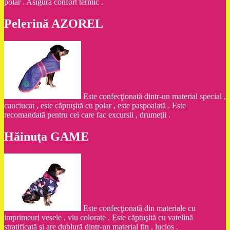
polar . Asigură confort termic .
Pelerină AZOREL
Este confecţionată dintr-un material special ,
cauciucat , este căptuşită cu polar , este paspoalată . Este
recomandată pentru cei care fac excursii , drumeţii .
Hăinuţa GAME
Este confecţionată din materiale cu
imprimeuri vesele , viu colorate . Este căptuşită cu vatelină
stratificată şi are dublură dintr-un material fin , lucios .