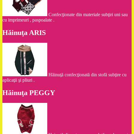
Confecţionate din materiale subţiri uni sau
cu imprimeuri , paspoalate .
Hăinuţa ARIS
Hăinuţă confecţionată din stofă subţire cu
aplicaţii şi pliuri .
Hăinuţa PEGGY