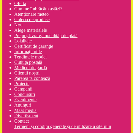
Ofertă
Cum ne îmbrăcăm astăzi?
Atenționare meteo
Galeria de produse
Nou
Alege materialele
Prețuri, livrare, modalități de plată
Loialitate
Certificat de garanție
Informații utile
Tendințele modei
Cutiuța poștală
Medicul de gardă
Clienții noștri
Părerea ta contează
Proiecte
Campanii
Concursuri
Evenimente
Anunțuri
Mass media
Divertisment
Contact
Termeni şi condiţii generale şi de utilizare a site-ului