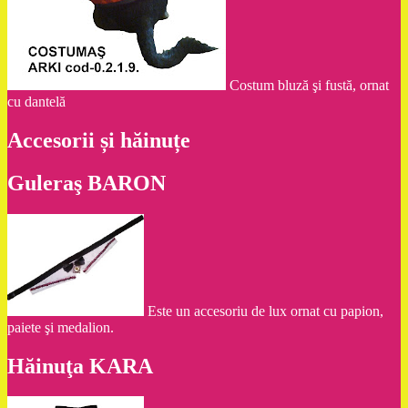
Costum bluză şi fustă, ornat
cu dantelă
Accesorii și hăinuțe
Guleraş BARON
Este un accesoriu de lux ornat cu papion,
paiete şi medalion.
Hăinuţa KARA