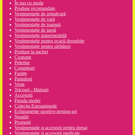
În pas cu moda
Produse recomandate
Vestimentație de primăvară
Vestimentație de vară
Vestimentație de toamnă
Vestimentație de iarnă
Vestimentație impermeabilă
Vestimentație pentru ocazii deosebite
Vestimentație pentru sărbători
Produse la pachet
Costume
Pelerine
Compleuri
Fustițe
Pantaloni
Veste
Tricouri - Maiouri
Accesorii
Parada modei
Colecția Euroanimode
Echipamente sportive-trening-uri
Noutăți
Promoții
Vestimentatie și accesorii pentru dresaj
Vestimentație și accesorii medicale