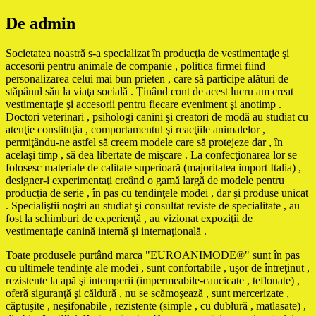
De admin
Societatea noastră s-a specializat în producţia de vestimentaţie şi
accesorii pentru animale de companie , politica firmei fiind
personalizarea celui mai bun prieten , care să participe alături de
stăpânul său la viaţa socială . Ţinând cont de acest lucru am creat
vestimentaţie şi accesorii pentru fiecare eveniment şi anotimp .
Doctori veterinari , psihologi canini şi creatori de modă au studiat cu
atenţie constituţia , comportamentul şi reacţiile animalelor ,
permiţându-ne astfel să creem modele care să protejeze dar , în
acelaşi timp , să dea libertate de mişcare . La confecţionarea lor se
folosesc materiale de calitate superioară (majoritatea import Italia) ,
designer-i experimentaţi creând o gamă largă de modele pentru
producţia de serie , în pas cu tendinţele modei , dar şi produse unicat
. Specialiştii noştri au studiat şi consultat reviste de specialitate , au
fost la schimburi de experienţă , au vizionat expoziţii de
vestimentaţie canină internă şi internaţională .
Toate produsele purtând marca "EUROANIMODE®" sunt în pas
cu ultimele tendinţe ale modei , sunt confortabile , uşor de întreţinut ,
rezistente la apă şi intemperii (impermeabile-caucicate , teflonate) ,
oferă siguranţă şi căldură , nu se scămoşează , sunt mercerizate ,
căptuşite , neşifonabile , rezistente (simple , cu dublură , matlasate) ,