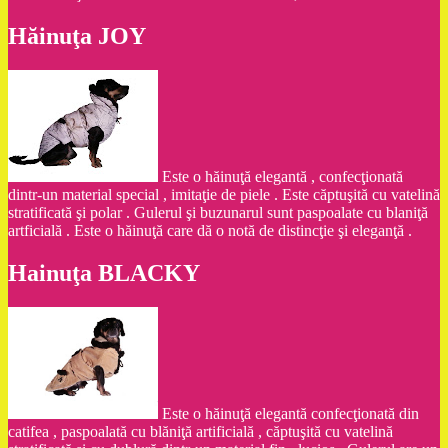
Hăinuţa JOY
Este o hăinuţă elegantă , confecţionată
dintr-un material special , imitaţie de piele . Este căptuşită cu vatelină
stratificată şi polar . Gulerul şi buzunarul sunt paspoalate cu blaniţă
artficială . Este o hăinuţă care dă o notă de distincţie şi eleganţă .
Hainuţa BLACKY
Este o hăinuţă elegantă confecţionată din
catifea , paspoalată cu blăniţă artificială , căptuşită cu vatelină