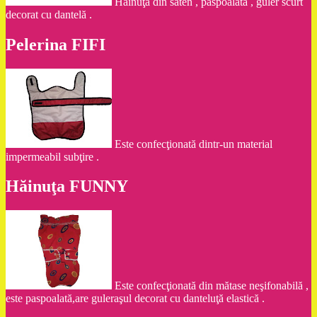
Hainuţă din saten , paspoalată , guler scurt
decorat cu dantelă .
Pelerina FIFI
Este confecţionată dintr-un material
impermeabil subţire .
Hăinuţa FUNNY
Este confecţionată din mătase neşifonabilă ,
este paspoalată,are guleraşul decorat cu danteluţă elastică .