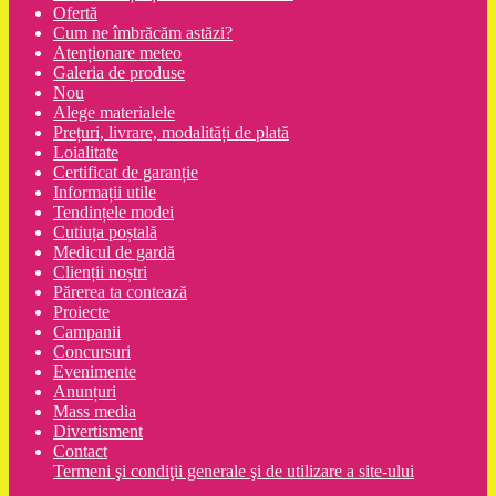
Ofertă
Cum ne îmbrăcăm astăzi?
Atenționare meteo
Galeria de produse
Nou
Alege materialele
Prețuri, livrare, modalități de plată
Loialitate
Certificat de garanție
Informații utile
Tendințele modei
Cutiuța poștală
Medicul de gardă
Clienții noștri
Părerea ta contează
Proiecte
Campanii
Concursuri
Evenimente
Anunțuri
Mass media
Divertisment
Contact
Termeni şi condiţii generale şi de utilizare a site-ului