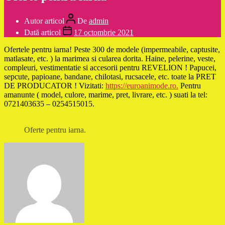
Autor articol
De
admin
Dată articol
17 octombrie 2021
Ofertele pentru iarna! Peste 300 de modele (impermeabile, captusite,
matlasate, etc. ) la marimea si cularea dorita. Haine, pelerine, veste,
compleuri, vestimentatie si accesorii pentru REVELION ! Papucei,
sepcute, papioane, bandane, chilotasi, rucsacele, etc. toate la PRET
DE PRODUCATOR ! Vizitati:
https://euroanimode.ro.
Pentru
amanunte ( model, culore, marime, pret, livrare, etc. ) suati la tel:
0721403635 – 0254515015.
Oferte pentru iarna.