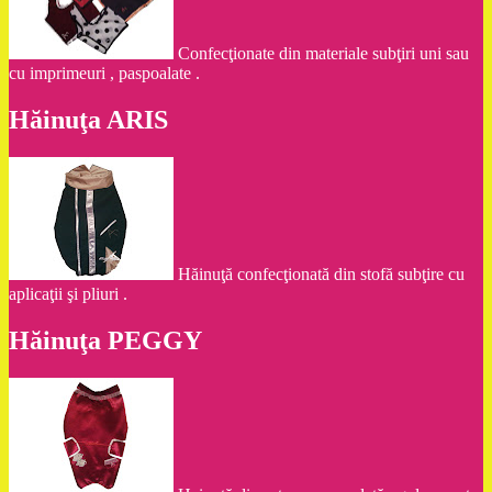
Confecţionate din materiale subţiri uni sau
cu imprimeuri , paspoalate .
Hăinuţa ARIS
Hăinuţă confecţionată din stofă subţire cu
aplicaţii şi pliuri .
Hăinuţa PEGGY