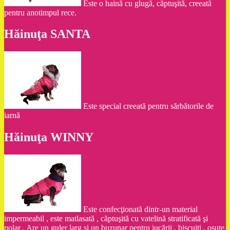
Este o haină cu glugă, căptuşită, creeată
pentru anotimpul rece.
Hăinuţa SANTA
Este special creeată pentru sărbătorile de
iarnă
Hăinuţa WINNY
Este confecţionată dintr-un material
impermeabil , este matlasată , căptuşită cu vatelină stratificată şi
polar . Are un guler larg şi un buzunar pentru jucării , biscuiţi , osuţe