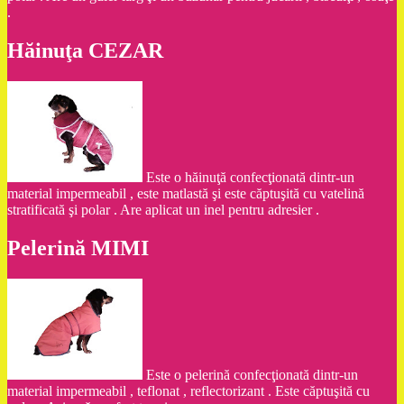
.
Hăinuţa CEZAR
Este o hăinuţă confecţionată dintr-un
material impermeabil , este matlastă şi este căptuşită cu vatelină
stratificată şi polar . Are aplicat un inel pentru adresier .
Pelerină MIMI
Este o pelerină confecţionată dintr-un
material impermeabil , teflonat , reflectorizant . Este căptuşită cu