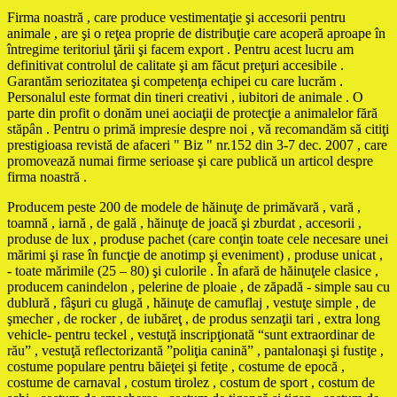
Firma noastră , care produce vestimentaţie şi accesorii pentru
animale , are şi o reţea proprie de distribuţie care acoperă aproape în
întregime teritoriul ţării şi facem export . Pentru acest lucru am
definitivat controlul de calitate şi am făcut preţuri accesibile .
Garantăm seriozitatea şi competenţa echipei cu care lucrăm .
Personalul este format din tineri creativi , iubitori de animale . O
parte din profit o donăm unei aociaţii de protecţie a animalelor fără
stăpân . Pentru o primă impresie despre noi , vă recomandăm să citiţi
prestigioasa revistă de afaceri " Biz " nr.152 din 3-7 dec. 2007 , care
promovează numai firme serioase şi care publică un articol despre
firma noastră .
Producem peste 200 de modele de hăinuţe de primăvară , vară ,
toamnă , iarnă , de gală , hăinuţe de joacă şi zburdat , accesorii ,
produse de lux , produse pachet (care conţin toate cele necesare unei
mărimi şi rase în funcţie de anotimp şi eveniment) , produse unicat ,
- toate mărimile (25 – 80) şi culorile . În afară de hăinuţele clasice ,
producem canindelon , pelerine de ploaie , de zăpadă - simple sau cu
dublură , fâşuri cu glugă , hăinuţe de camuflaj , vestuţe simple , de
şmecher , de rocker , de iubăreţ , de produs senzaţii tari , extra long
vehicle- pentru teckel , vestuţă inscripţionată “sunt extraordinar de
rău” , vestuţă reflectorizantă ”poliţia canină” , pantalonaşi şi fustiţe ,
costume populare pentru băieţei şi fetiţe , costume de epocă ,
costume de carnaval , costum tirolez , costum de sport , costum de