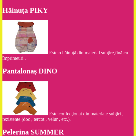
Hăinuţa PIKY
Este o hăinuţă din material subţire,fină cu
împrimeuri .
Pantalonaş DINO
Este confecţionat din materiale subţiri ,
rezistente (doc , tercot , velur , etc.).
Pelerina SUMMER