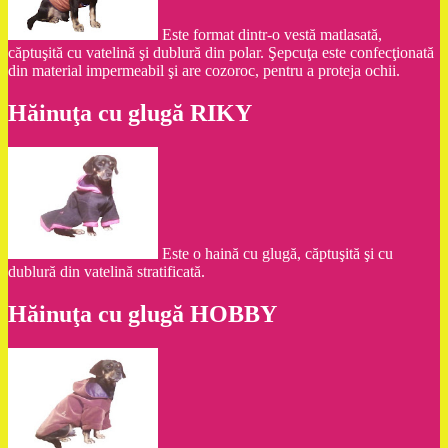
Este format dintr-o vestă matlasată,
căptuşită cu vatelină şi dublură din polar. Şepcuţa este confecţionată
din material impermeabil şi are cozoroc, pentru a proteja ochii.
Hăinuţa cu glugă RIKY
Este o haină cu glugă, căptuşită şi cu
dublură din vatelină stratificată.
Hăinuţa cu glugă HOBBY