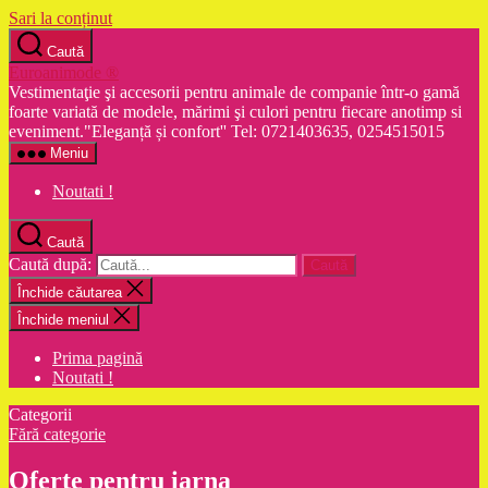
Sari la conținut
Caută
Euroanimode ®
Vestimentaţie şi accesorii pentru animale de companie într-o gamă
foarte variată de modele, mărimi şi culori pentru fiecare anotimp si
eveniment."Eleganță și confort'' Tel: 0721403635, 0254515015
Meniu
Noutati !
Caută
Caută după:
Închide căutarea
Închide meniul
Prima pagină
Noutati !
Categorii
Fără categorie
Oferte pentru iarna