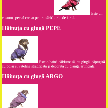
Este un
costum special creeat pentru sărbătorile de iarnă.
Hăinuţa cu glugă PEPE
Este o haină călduroasă, cu glugă, căptuşită
cu polar şi vatelină stratificată şi decorată cu blăniţă artificială.
Hăinuţa cu glugă ARGO