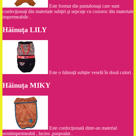
Este format din pantalonaşi care sunt
confecţionaţi din materiale subţiri şi sepcuţe cu cozoroc din materiale
impermeabile .
Hăinuţa LILY
Este o hăinuţă subţire veselă în două culori .
Hăinuţa MIKY
Este confecţionată dintr-un material
semiimpermeabil , lucios ,paspoalat .