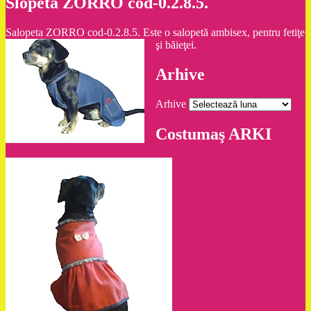
Slopeta ZORRO cod-0.2.8.5.
Salopeta ZORRO cod-0.2.8.5. Este o salopetă ambisex, pentru fetiţe
şi băieţei.
Arhive
Arhive
Costumaş ARKI