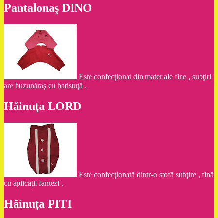
Pantalonaş DINO
Este confecţionat din materiale fine , subţiri
are buzunăraş cu batistuţă .
Hăinuţa LORD
Este confecţionată dintr-o stofă subţire , fină
cu aplicaţii fantezi .
Hăinuţa PITI