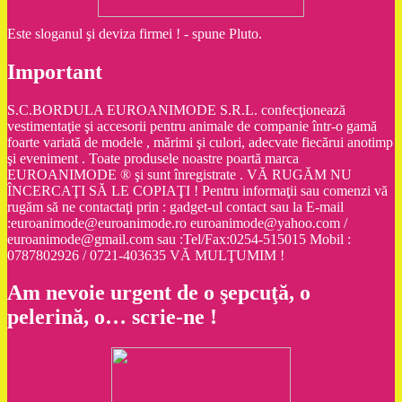
Este sloganul şi deviza firmei ! - spune Pluto.
Important
S.C.BORDULA EUROANIMODE S.R.L. confecţionează
vestimentaţie şi accesorii pentru animale de companie într-o gamă
foarte variată de modele , mărimi şi culori, adecvate fiecărui anotimp
şi eveniment . Toate produsele noastre poartă marca
EUROANIMODE ® şi sunt înregistrate . VĂ RUGĂM NU
ÎNCERCAŢI SĂ LE COPIAŢI ! Pentru informaţii sau comenzi vă
rugăm să ne contactaţi prin : gadget-ul contact sau la E-mail
:euroanimode@euroanimode.ro euroanimode@yahoo.com /
euroanimode@gmail.com sau :Tel/Fax:0254-515015 Mobil :
0787802926 / 0721-403635 VĂ MULŢUMIM !
Am nevoie urgent de o şepcuţă, o
pelerină, o… scrie-ne !