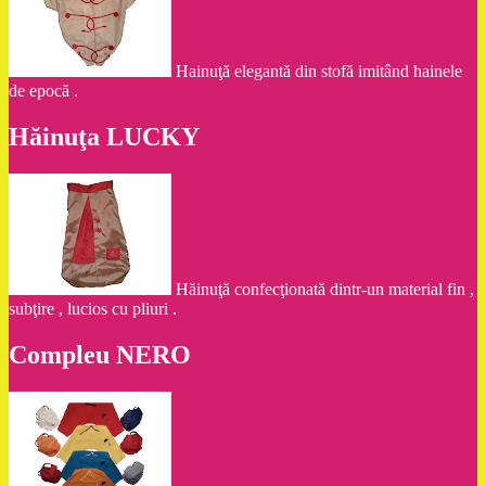
Hainuţă elegantă din stofă imitând hainele
de epocă .
Hăinuţa LUCKY
Hăinuţă confecţionată dintr-un material fin ,
subţire , lucios cu pliuri .
Compleu NERO