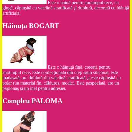
Este o haină pentru anotimpul rece, cu
glugă, căptuşită cu vatelină stratificată şi dublură, decorată cu blăniţă
artificială.
Hăinuţa BOGART
Este o hăinuţă fină, creeată pentru
anotimpul rece. Este confecţionată din crep satin siliconat, este
matlasată, are dublură din vatelină stratificată şi este căptuşită cu
polar (un material fin, călduros, moale). Este paspoalată, are un
papionaş şi un inel pentru adresier.
Compleu PALOMA