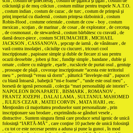
schi , costum de şmecheraş , costum de ţigancă şi ţigan , costum de
crăciuniţă şi de moş crăciun , costum militar pentru trupele N.A.T.O.
, costum indian , costum de cazac , de turc , costum de prinţesă şi
prinţ imperial cu diademă , costum prinţesa războinică , costum
Robin-Hood , costume orientale , costum de cow - boy , costum
mexican , scoţian , de marinar , de cosar , de explorator , de cercetaş
, de cosmonaut , de stewardesă , costum bărbătesc cu cravată , de
damă deuce-piece , costum SCHUMACHER , MICHAEL
JACKSON , CASSANOVA , şepcuţe de iarnă , de vânătoare , de
vară contra insolaţiei , căciuliţe cu ciucurei , tricouri cool
inscripţionate , papioane simple şi duble de fiecare zi sau pentru
ocazii deosebite , joben şi frac , fundiţe simple , bandane , duble şi
ornate , coliere cu mărgele , eşarfe , rucsăcele de purtat osul , gentuţe
, prosoape de plajă , covoraşe inscripţionate “acesta este teritoriul
meu “ , perinuţă “vreau să dorm” , păturică “înveleşte-mă” , papucei
cu blană întoarsă , babeţică “mi-e foame” , “unde este osul meu” ,
borsetă de igenă personală , colecţia “mari personalităţi ale istoriei”-
NAPOLEON BONAPARTE , BISMARK , ROMANOV ,
FRANTZ JOZEPH , DALAI LAMA , SULTANUL MAHOMED
, IULIUS CEZAR , MATEI CORVIN , MATA HARI , etc.
Menţionăm că majoritatea produselor sunt personalizate , prin
inscripţionare sau brodare , exprimându-se gânduri vesele ,
distractive . Suntem singura firmă care produce setul igenic de unică
folosinţă “IARTĂ-MĂ” , care conţine 10 pachete de unică folosinţă
, cu tot ce este necesar pentru a aduna şi pune la gunoi , în mod