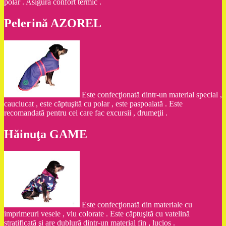
polar . Asigură confort termic .
Pelerină AZOREL
Este confecţionată dintr-un material special ,
cauciucat , este căptuşită cu polar , este paspoalată . Este
recomandată pentru cei care fac excursii , drumeţii .
Hăinuţa GAME
Este confecţionată din materiale cu
imprimeuri vesele , viu colorate . Este căptuşită cu vatelină
stratificată şi are dublură dintr-un material fin , lucios .