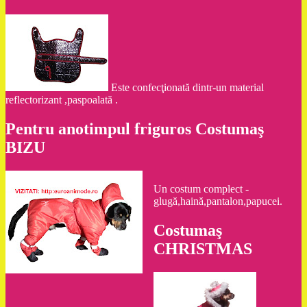
Este confecţionată dintr-un material
reflectorizant ,paspoalată .
Pentru anotimpul friguros Costumaş
BIZU
Un costum complect -
glugă,haină,pantalon,papucei.
Costumaş
CHRISTMAS