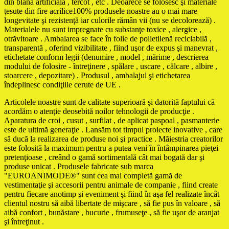
din blană artificială , tercot , etc . Deoarece se folosesc şi materiale
ţesute din fire acrilice100% produsele noastre au o mai mare
longevitate şi rezistenţă iar culorile rămân vii (nu se decolorează) .
Materialele nu sunt impregnate cu substanţe toxice , alergice ,
otrăvitoare . Ambalarea se face în folie de polietilenă reciclabilă ,
transparentă , oferind vizibilitate , fiind uşor de expus şi manevrat ,
etichetate conform legii (denumire , model , mărime , descrierea
modului de folosire - întreţinere , spălare , uscare , călcare , albire ,
stoarcere , depozitare) . Produsul , ambalajul şi etichetarea
îndeplinesc condiţiile cerute de UE .
Articolele noastre sunt de calitate superioară şi datorită faptului că
acordăm o atenţie deosebită noilor tehnologii de producţie .
Aparatura de croi , cusut , surfilat , de aplicat paspoal , pasmanterie
este de ultimă generaţie . Lansăm tot timpul proiecte inovative , care
să ducă la realizarea de produse noi şi practice . Măiestria creatorilor
este folosită la maximum pentru a putea veni în întâmpinarea pieţei
pretenţioase , creând o gamă sortimentală cât mai bogată dar şi
produse unicat . Produsele fabricate sub marca
"EUROANIMODE®" sunt cea mai completă gamă de
vestimentaţie şi accesorii pentru animale de companie , fiind create
pentru fiecare anotimp şi eveniment şi fiind în aşa fel realizate încât
clientul nostru să aibă libertate de mişcare , să fie pus în valoare , să
aibă confort , bunăstare , bucurie , frumuseţe , să fie uşor de aranjat
şi întreţinut .