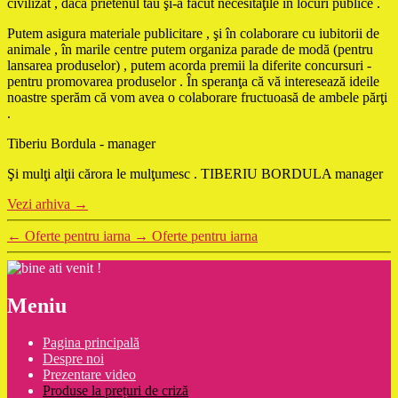
civilizat , dacă prietenul tău şi-a făcut necesităţile în locuri publice .
Putem asigura materiale publicitare , şi în colaborare cu iubitorii de
animale , în marile centre putem organiza parade de modă (pentru
lansarea produselor) , putem acorda premii la diferite concursuri -
pentru promovarea produselor . În speranţa că vă interesează ideile
noastre sperăm că vom avea o colaborare fructuoasă de ambele părţi
.
Tiberiu Bordula - manager
Şi mulţi alţii cărora le mulţumesc . TIBERIU BORDULA manager
Vezi arhiva
→
←
Oferte pentru iarna
→
Oferte pentru iarna
Meniu
Pagina principală
Despre noi
Prezentare video
Produse la prețuri de criză