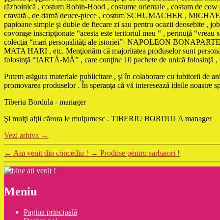
războinică , costum Robin-Hood , costume orientale , costum de cow - 
cravată , de damă deuce-piece , costum SCHUMACHER , MICHAEL JACKS
papioane simple şi duble de fiecare zi sau pentru ocazii deosebite , jobe
covoraşe inscripţionate “acesta este teritoriul meu “ , perinuţă “vreau
colecţia “mari personalităţi ale istoriei”- NAPOLEON 
MATA HARI , etc. Menţionăm că majoritatea produselor sunt personaliza
folosinţă “IARTĂ-MĂ” , care conţine 10 pachete de unică folosinţă , cu t
Putem asigura materiale publicitare , şi în colaborare cu iubitorii de 
promovarea produselor . În speranţa că vă interesează ideile noastre 
Tiberiu Bordula - manager
Şi mulţi alţii cărora le mulţumesc . TIBERIU BORDULA manager
Vezi arhiva
→
←
Am venit din concediu !
→
Produse pentru sarbatori !
Meniu
Pagina principală