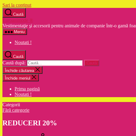
Sari la conținut
Caută
Euroanimode ®
Vestimentaţie şi accesorii pentru animale de companie într-o gamă foa
Meniu
Noutati !
Caută
Caută după:
Închide căutarea
Închide meniul
Prima pagină
Noutati !
Categorii
Fără categorie
REDUCERI 20%