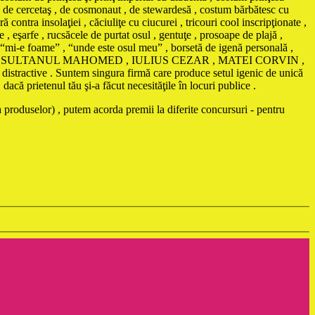
, de cercetaş , de cosmonaut , de stewardesă , costum bărbătesc cu
nsolaţiei , căciuliţe cu ciucurei , tricouri cool inscripţionate ,
 , eşarfe , rucsăcele de purtat osul , gentuţe , prosoape de plajă ,
ă “mi-e foame” , “unde este osul meu” , borsetă de igenă personală ,
AMA , SULTANUL MAHOMED , IULIUS CEZAR , MATEI CORVIN ,
istractive . Suntem singura firmă care produce setul igenic de unică
că prietenul tău şi-a făcut necesităţile în locuri publice .
 produselor) , putem acorda premii la diferite concursuri - pentru