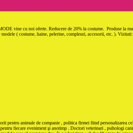
ine cu noi oferte. Reducere de 20% la costume. Produse la marimea 
 modele ( costume, haine, pelerine, compleuri, accesorii, etc. ). Vizitati
orii pentru animale de companie , politica firmei fiind personalizarea cel
pentru fiecare eveniment şi anotimp . Doctori veterinari , psihologi canin