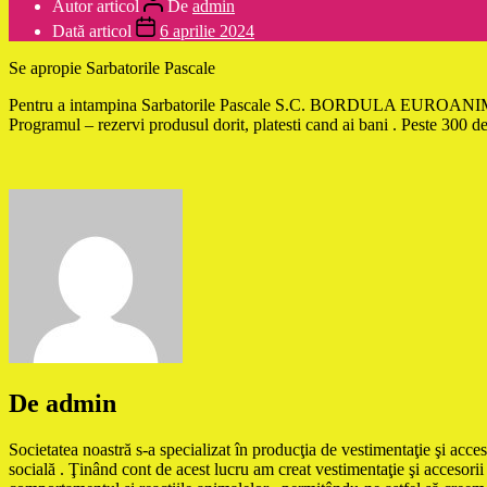
Autor articol
De
admin
Dată articol
6 aprilie 2024
Se apropie Sarbatorile Pascale
Pentru a intampina Sarbatorile Pascale S.C. BORDULA EUROANIMODE v
Programul – rezervi produsul dorit, platesti cand ai bani . Peste 300 de
De admin
Societatea noastră s-a specializat în producţia de vestimentaţie şi acces
socială . Ţinând cont de acest lucru am creat vestimentaţie şi accesorii 