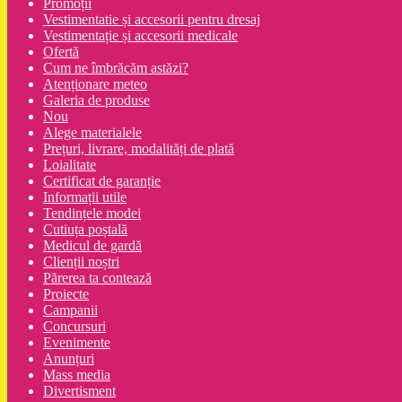
Promoții
Vestimentatie și accesorii pentru dresaj
Vestimentație și accesorii medicale
Ofertă
Cum ne îmbrăcăm astăzi?
Atenționare meteo
Galeria de produse
Nou
Alege materialele
Prețuri, livrare, modalități de plată
Loialitate
Certificat de garanție
Informații utile
Tendințele modei
Cutiuța poștală
Medicul de gardă
Clienții noștri
Părerea ta contează
Proiecte
Campanii
Concursuri
Evenimente
Anunțuri
Mass media
Divertisment