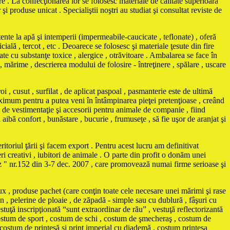
e . La confecţionarea lor se folosesc materiale de calitate superioară
 produse unicat . Specialiştii noştri au studiat şi consultat reviste de
e la apă şi intemperii (impermeabile-caucicate , teflonate) , oferă
cială , tercot , etc . Deoarece se folosesc şi materiale ţesute din fire
te cu substanţe toxice , alergice , otrăvitoare . Ambalarea se face în
 , mărime , descrierea modului de folosire - întreţinere , spălare , uscare
i , cusut , surfilat , de aplicat paspoal , pasmanterie este de ultimă
maximum pentru a putea veni în întâmpinarea pieţei pretenţioase , creând
vestimentaţie şi accesorii pentru animale de companie , fiind
ă aibă confort , bunăstare , bucurie , frumuseţe , să fie uşor de aranjat şi
itoriul ţării şi facem export . Pentru acest lucru am definitivat
ri creativi , iubitori de animale . O parte din profit o donăm unei
Biz " nr.152 din 3-7 dec. 2007 , care promovează numai firme serioase şi
ux , produse pachet (care conţin toate cele necesare unei mărimi şi rase
n , pelerine de ploaie , de zăpadă - simple sau cu dublură , fâşuri cu
stuţă inscripţionată “sunt extraordinar de rău” , vestuţă reflectorizantă
, costum de sport , costum de schi , costum de şmecheraş , costum de
 costum de prinţesă şi prinţ imperial cu diademă , costum prinţesa