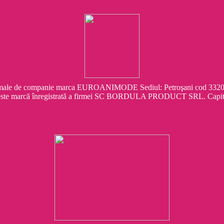
e companie marca EUROANIMODE Sediul: Petroşani cod 332041 Str.
este marcă înregistrată a firmei SC BORDULA PRODUCT SRL. Capit