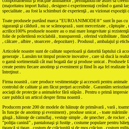
comportamentul şi reacţiile animalelor , permiţându-ne astfel să creem m
(majoritatea import Italia) , designer-i experimentaţi creând o gamă larg
specialitate , au fost la schimburi de experienţă , au vizionat expoziţii 
Toate produsele purtând marca "EUROANIMODE®" sunt în pas cu ultimele 
siguranţă şi căldură , nu se scămoşează , sunt mercerizate , căptuşite , ne
acrilice100% produsele noastre au o mai mare longevitate şi rezistenţă 
folie de polietilenă reciclabilă , transparentă , oferind vizibilitate , f
, călcare , albire , stoarcere , depozitare) . Produsul , ambalajul şi eti
Articolele noastre sunt de calitate superioară şi datorită faptului că ac
generaţie . Lansăm tot timpul proiecte inovative , care să ducă la reali
o gamă sortimentală cât mai bogată dar şi produse unicat . Produse
create pentru fiecare anotimp şi eveniment şi fiind în aşa fel realizate în
întreţinut .
Firma noastră , care produce vestimentaţie şi accesorii pentru animale , 
controlul de calitate şi am făcut preţuri accesibile . Garantăm seriozita
aociaţii de protecţie a animalelor fără stăpân . Pentru o primă impresi
care publică un articol despre firma noastră .
Producem peste 200 de modele de hăinuţe de primăvară , vară , toamnă , 
în funcţie de anotimp şi eveniment) , produse unicat , - toate mărimile 
glugă , hăinuţe de camuflaj , vestuţe simple , de şmecher , de rocker , d
”poliţia canină” , pantalonaşi şi fustiţe , costume populare pentru băi
ţigancă şi ţigan , costum de crăciuniţă şi de moş crăciun , costum mili