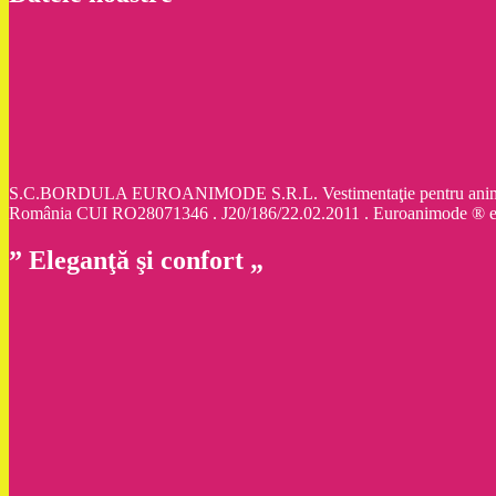
S.C.BORDULA EUROANIMODE S.R.L. Vestimentaţie pentru animale d
România CUI RO28071346 . J20/186/22.02.2011 . Euroanimode ® 
” Eleganţă şi confort „