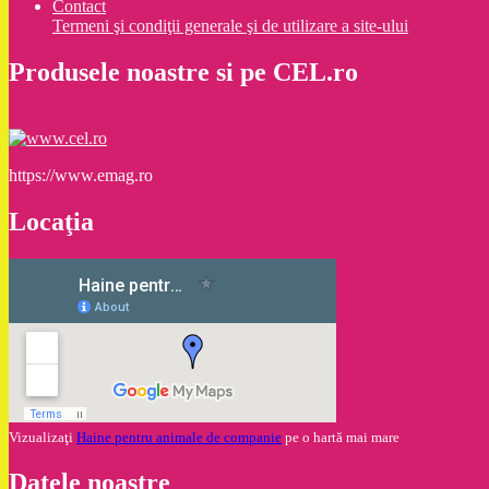
Contact
Termeni şi condiţii generale şi de utilizare a site-ului
Produsele noastre si pe CEL.ro
https://www.emag.ro
Locaţia
Vizualizaţi
Haine pentru animale de companie
pe o hartă mai mare
Datele noastre