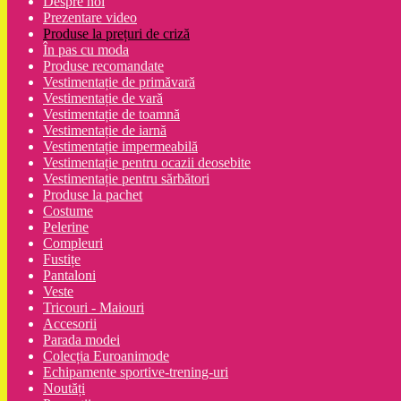
Despre noi
Prezentare video
Produse la prețuri de criză
În pas cu moda
Produse recomandate
Vestimentație de primăvară
Vestimentație de vară
Vestimentație de toamnă
Vestimentație de iarnă
Vestimentație impermeabilă
Vestimentație pentru ocazii deosebite
Vestimentație pentru sărbători
Produse la pachet
Costume
Pelerine
Compleuri
Fustițe
Pantaloni
Veste
Tricouri - Maiouri
Accesorii
Parada modei
Colecția Euroanimode
Echipamente sportive-trening-uri
Noutăți