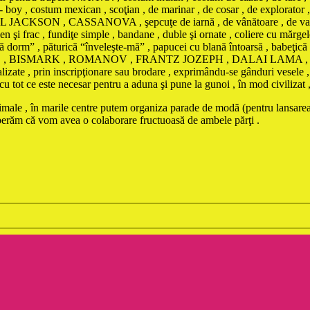
boy , costum mexican , scoţian , de marinar , de cosar , de explorator 
ON , CASSANOVA , şepcuţe de iarnă , de vânătoare , de vară contra i
n şi frac , fundiţe simple , bandane , duble şi ornate , coliere cu mărgele
 să dorm” , păturică “înveleşte-mă” , papucei cu blană întoarsă , babeţic
BONAPARTE , BISMARK , ROMANOV , FRANTZ JOZEPH , DALAI L
te , prin inscripţionare sau brodare , exprimându-se gânduri vesele , d
ot ce este necesar pentru a aduna şi pune la gunoi , în mod civilizat , da
animale , în marile centre putem organiza parade de modă (pentru lansarea
sperăm că vom avea o colaborare fructuoasă de ambele părţi .