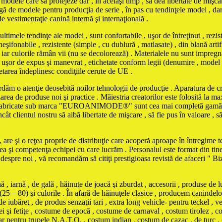
odele care să protejeze dar , în acelaşi timp , să dea libertate de mişcar
ă de modele pentru producţia de serie , în pas cu tendinţele modei , dar şi
de vestimentaţie canină internă şi internaţională .
tendinţe ale modei , sunt confortabile , uşor de întreţinut , rezistent
şifonabile , rezistente (simple , cu dublură , matlasate) , din blană artifi
iar culorile rămân vii (nu se decolorează) . Materialele nu sunt impregna
iind uşor de expus şi manevrat , etichetate conform legii (denumire , model
chetarea îndeplinesc condiţiile cerute de UE .
ordăm o atenţie deosebită noilor tehnologii de producţie . Aparatura de cro
zarea de produse noi şi practice . Măiestria creatorilor este folosită la 
le fabricate sub marca "EUROANIMODE®" sunt cea mai completă gamă de 
cât clientul nostru să aibă libertate de mişcare , să fie pus în valoare , s
are şi o reţea proprie de distribuţie care acoperă aproape în întregime ter
tea şi competenţa echipei cu care lucrăm . Personalul este format din tine
e despre noi , vă recomandăm să citiţi prestigioasa revistă de afaceri " 
iarnă , de gală , hăinuţe de joacă şi zburdat , accesorii , produse de l
(25 – 80) şi culorile . În afară de hăinuţele clasice , producem canindelo
e iubăreţ , de produs senzaţii tari , extra long vehicle- pentru teckel , ve
eţei şi fetiţe , costume de epocă , costume de carnaval , costum tirolez 
tar pentru trupele N.A.T.O. , costum indian , costum de cazac , de turc ,