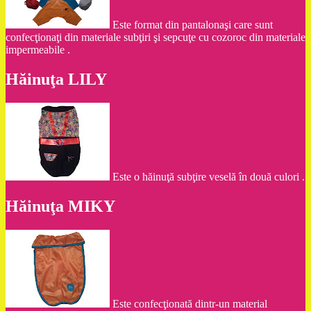
Este format din pantalonaşi care sunt
confecţionaţi din materiale subţiri şi sepcuţe cu cozoroc din materiale
impermeabile .
Hăinuţa LILY
Este o hăinuţă subţire veselă în două culori .
Hăinuţa MIKY
Este confecţionată dintr-un material