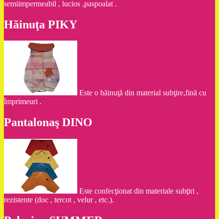
semiimpermeabil , lucios ,paspoalat .
Hăinuţa PIKY
Este o hăinuţă din material subţire,fină cu
împrimeuri .
Pantalonaş DINO
Este confecţionat din materiale subţiri ,
rezistente (doc , tercot , velur , etc.).