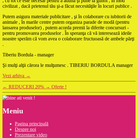
, cu tot ce este necesar pentru a aduna şi pune la gunoi , în mod
civilizat , dacă prietenul tău şi-a făcut necesităţile în locuri publice .
Putem asigura materiale publicitare , şi în colaborare cu iubitorii de
animale , în marile centre putem organiza parade de modă (pentru
lansarea produselor) , putem acorda premii la diferite concursuri -
pentru promovarea produselor . În speranţa că vă interesează ideile
noastre sperăm că vom avea o colaborare fructuoasă de ambele părţi
.
Tiberiu Bordula - manager
Şi mulţi alţii cărora le mulţumesc . TIBERIU BORDULA manager
Vezi arhiva
→
←
REDUCERI 20%
→
Oferte !
Meniu
Pagina principală
Despre noi
Prezentare video