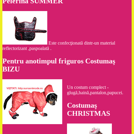
Pelerina SUMMER
Este confecţionată dintr-un material
reflectorizant ,paspoalată .
Pentru anotimpul friguros Costumaş
BIZU
Un costum complect -
glugă,haină,pantalon,papucei.
Costumaş
CHRISTMAS