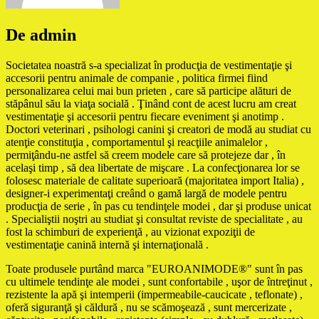
De admin
Societatea noastră s-a specializat în producţia de vestimentaţie şi
accesorii pentru animale de companie , politica firmei fiind
personalizarea celui mai bun prieten , care să participe alături de
stăpânul său la viaţa socială . Ţinând cont de acest lucru am creat
vestimentaţie şi accesorii pentru fiecare eveniment şi anotimp .
Doctori veterinari , psihologi canini şi creatori de modă au studiat cu
atenţie constituţia , comportamentul şi reacţiile animalelor ,
permiţându-ne astfel să creem modele care să protejeze dar , în
acelaşi timp , să dea libertate de mişcare . La confecţionarea lor se
folosesc materiale de calitate superioară (majoritatea import Italia) ,
designer-i experimentaţi creând o gamă largă de modele pentru
producţia de serie , în pas cu tendinţele modei , dar şi produse unicat
. Specialiştii noştri au studiat şi consultat reviste de specialitate , au
fost la schimburi de experienţă , au vizionat expoziţii de
vestimentaţie canină internă şi internaţională .
Toate produsele purtând marca "EUROANIMODE®" sunt în pas
cu ultimele tendinţe ale modei , sunt confortabile , uşor de întreţinut ,
rezistente la apă şi intemperii (impermeabile-caucicate , teflonate) ,
oferă siguranţă şi căldură , nu se scămoşează , sunt mercerizate ,