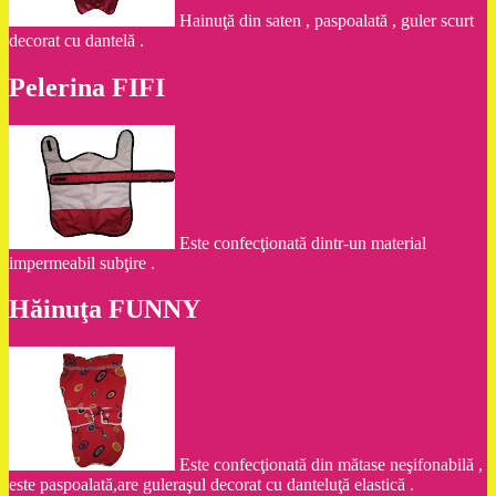
Hainuţă din saten , paspoalată , guler scurt
decorat cu dantelă .
Pelerina FIFI
Este confecţionată dintr-un material
impermeabil subţire .
Hăinuţa FUNNY
Este confecţionată din mătase neşifonabilă ,
este paspoalată,are guleraşul decorat cu danteluţă elastică .