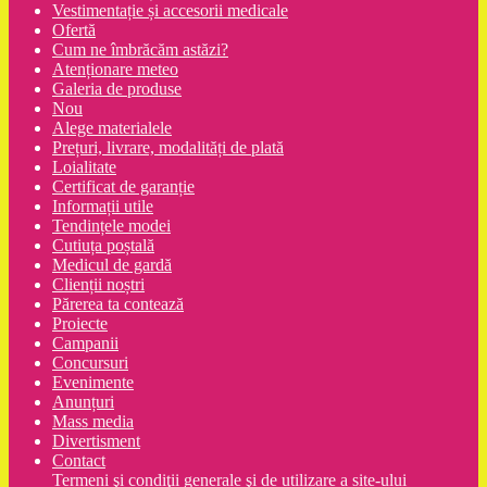
Vestimentație și accesorii medicale
Ofertă
Cum ne îmbrăcăm astăzi?
Atenționare meteo
Galeria de produse
Nou
Alege materialele
Prețuri, livrare, modalități de plată
Loialitate
Certificat de garanție
Informații utile
Tendințele modei
Cutiuța poștală
Medicul de gardă
Clienții noștri
Părerea ta contează
Proiecte
Campanii
Concursuri
Evenimente
Anunțuri
Mass media
Divertisment
Contact
Termeni şi condiţii generale şi de utilizare a site-ului