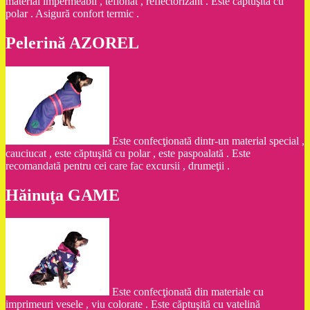
material impermeabil , teflonat , reflectorizant . Este căptuşită cu
polar . Asigură confort termic .
Pelerină AZOREL
Este confecţionată dintr-un material special ,
cauciucat , este căptuşită cu polar , este paspoalată . Este
recomandată pentru cei care fac excursii , drumeţii .
Hăinuţa GAME
Este confecţionată din materiale cu
imprimeuri vesele , viu colorate . Este căptuşită cu vatelină