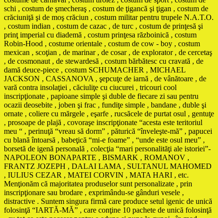
schi , costum de şmecheraş , costum de ţigancă şi ţigan , costum de
crăciuniţă şi de moş crăciun , costum militar pentru trupele N.A.T.O.
, costum indian , costum de cazac , de turc , costum de prinţesă şi
prinţ imperial cu diademă , costum prinţesa războinică , costum
Robin-Hood , costume orientale , costum de cow - boy , costum
mexican , scoţian , de marinar , de cosar , de explorator , de cercetaş
, de cosmonaut , de stewardesă , costum bărbătesc cu cravată , de
damă deuce-piece , costum SCHUMACHER , MICHAEL
JACKSON , CASSANOVA , şepcuţe de iarnă , de vânătoare , de
vară contra insolaţiei , căciuliţe cu ciucurei , tricouri cool
inscripţionate , papioane simple şi duble de fiecare zi sau pentru
ocazii deosebite , joben şi frac , fundiţe simple , bandane , duble şi
ornate , coliere cu mărgele , eşarfe , rucsăcele de purtat osul , gentuţe
, prosoape de plajă , covoraşe inscripţionate “acesta este teritoriul
meu “ , perinuţă “vreau să dorm” , păturică “înveleşte-mă” , papucei
cu blană întoarsă , babeţică “mi-e foame” , “unde este osul meu” ,
borsetă de igenă personală , colecţia “mari personalităţi ale istoriei”-
NAPOLEON BONAPARTE , BISMARK , ROMANOV ,
FRANTZ JOZEPH , DALAI LAMA , SULTANUL MAHOMED
, IULIUS CEZAR , MATEI CORVIN , MATA HARI , etc.
Menţionăm că majoritatea produselor sunt personalizate , prin
inscripţionare sau brodare , exprimându-se gânduri vesele ,
distractive . Suntem singura firmă care produce setul igenic de unică
folosinţă “IARTĂ-MĂ” , care conţine 10 pachete de unică folosinţă