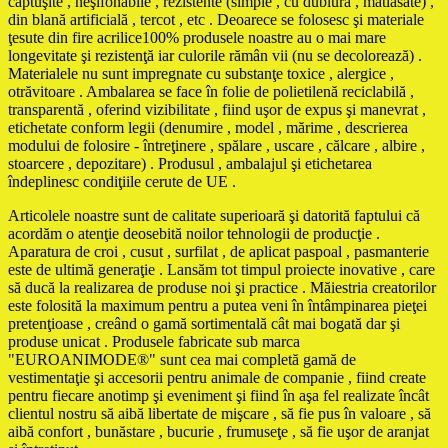
căptuşite , neşifonabile , rezistente (simple , cu dublură , matlasate) ,
din blană artificială , tercot , etc . Deoarece se folosesc şi materiale
ţesute din fire acrilice100% produsele noastre au o mai mare
longevitate şi rezistenţă iar culorile rămân vii (nu se decolorează) .
Materialele nu sunt impregnate cu substanţe toxice , alergice ,
otrăvitoare . Ambalarea se face în folie de polietilenă reciclabilă ,
transparentă , oferind vizibilitate , fiind uşor de expus şi manevrat ,
etichetate conform legii (denumire , model , mărime , descrierea
modului de folosire - întreţinere , spălare , uscare , călcare , albire ,
stoarcere , depozitare) . Produsul , ambalajul şi etichetarea
îndeplinesc condiţiile cerute de UE .
Articolele noastre sunt de calitate superioară şi datorită faptului că
acordăm o atenţie deosebită noilor tehnologii de producţie .
Aparatura de croi , cusut , surfilat , de aplicat paspoal , pasmanterie
este de ultimă generaţie . Lansăm tot timpul proiecte inovative , care
să ducă la realizarea de produse noi şi practice . Măiestria creatorilor
este folosită la maximum pentru a putea veni în întâmpinarea pieţei
pretenţioase , creând o gamă sortimentală cât mai bogată dar şi
produse unicat . Produsele fabricate sub marca
"EUROANIMODE®" sunt cea mai completă gamă de
vestimentaţie şi accesorii pentru animale de companie , fiind create
pentru fiecare anotimp şi eveniment şi fiind în aşa fel realizate încât
clientul nostru să aibă libertate de mişcare , să fie pus în valoare , să
aibă confort , bunăstare , bucurie , frumuseţe , să fie uşor de aranjat