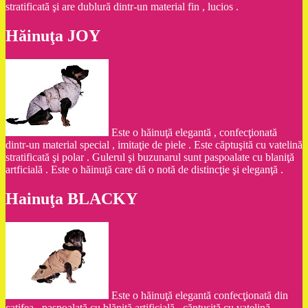
stratificată şi are dublură dintr-un material fin , lucios .
Hăinuţa JOY
Este o hăinuţă elegantă , confecţionată
dintr-un material special , imitaţie de piele . Este căptuşită cu vatelină
stratificată şi polar . Gulerul şi buzunarul sunt paspoalate cu blaniţă
artficială . Este o hăinuţă care dă o notă de distincţie şi eleganţă .
Hainuţa BLACKY
Este o hăinuţă elegantă confecţionată din
catifea , paspoalată cu blăniţă artificială , căptuşită cu vatelină