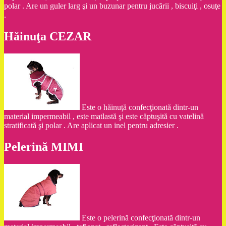
polar . Are un guler larg şi un buzunar pentru jucării , biscuiţi , osuţe
.
Hăinuţa CEZAR
Este o hăinuţă confecţionată dintr-un
material impermeabil , este matlastă şi este căptuşită cu vatelină
stratificată şi polar . Are aplicat un inel pentru adresier .
Pelerină MIMI
Este o pelerină confecţionată dintr-un