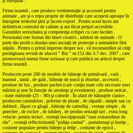
şi întreţinut .
Firma noastră , care produce vestimentaţie şi accesorii pentru
animale , are şi o reţea proprie de distribuţie care acoperă aproape în
întregime teritoriul ţării şi facem export . Pentru acest lucru am
definitivat controlul de calitate şi am făcut preţuri accesibile .
Garantăm seriozitatea şi competenţa echipei cu care lucrăm .
Personalul este format din tineri creativi , iubitori de animale . O
parte din profit o donăm unei aociaţii de protecţie a animalelor fără
stăpân . Pentru o primă impresie despre noi , vă recomandăm să citiţi
prestigioasa revistă de afaceri " Biz " nr.152 din 3-7 dec. 2007 , care
promovează numai firme serioase şi care publică un articol despre
firma noastră .
Producem peste 200 de modele de hăinuţe de primăvară , vară ,
toamnă , iarnă , de gală , hăinuţe de joacă şi zburdat , accesorii ,
produse de lux , produse pachet (care conţin toate cele necesare unei
mărimi şi rase în funcţie de anotimp şi eveniment) , produse unicat ,
- toate mărimile (25 – 80) şi culorile . În afară de hăinuţele clasice ,
producem canindelon , pelerine de ploaie , de zăpadă - simple sau cu
dublură , fâşuri cu glugă , hăinuţe de camuflaj , vestuţe simple , de
şmecher , de rocker , de iubăreţ , de produs senzaţii tari , extra long
vehicle- pentru teckel , vestuţă inscripţionată “sunt extraordinar de
rău” , vestuţă reflectorizantă ”poliţia canină” , pantalonaşi şi fustiţe ,
costume populare pentru băieţei şi fetiţe , costume de epocă ,
costume de carnaval , costum tirolez , costum de sport , costum de