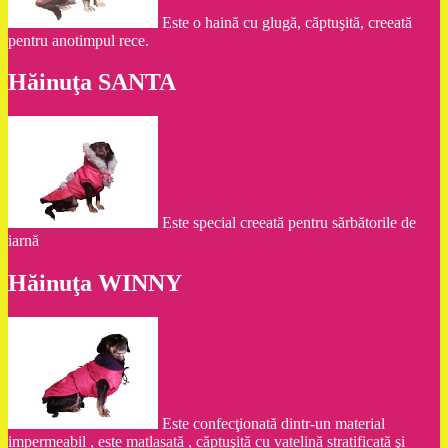
Este o haină cu glugă, căptuşită, creeată
pentru anotimpul rece.
Hăinuţa SANTA
Este special creeată pentru sărbătorile de
iarnă
Hăinuţa WINNY
Este confecţionată dintr-un material
impermeabil , este matlasată , căptuşită cu vatelină stratificată şi