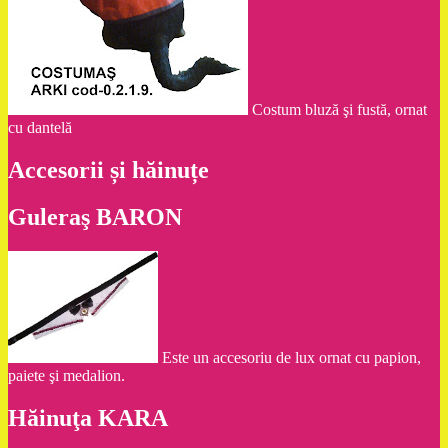
Costum bluză şi fustă, ornat
cu dantelă
Accesorii și hăinuțe
Guleraş BARON
Este un accesoriu de lux ornat cu papion,
paiete şi medalion.
Hăinuţa KARA