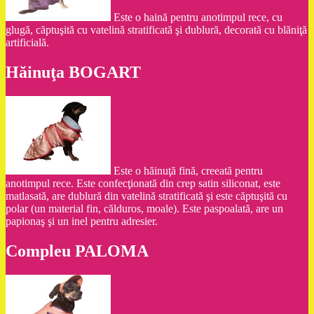
Este o haină pentru anotimpul rece, cu
glugă, căptuşită cu vatelină stratificată şi dublură, decorată cu blăniţă
artificială.
Hăinuţa BOGART
Este o hăinuţă fină, creeată pentru
anotimpul rece. Este confecţionată din crep satin siliconat, este
matlasată, are dublură din vatelină stratificată şi este căptuşită cu
polar (un material fin, călduros, moale). Este paspoalată, are un
papionaş şi un inel pentru adresier.
Compleu PALOMA