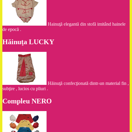
Hainuţă elegantă din stofă imitând hainele
de epocă .
Hăinuţa LUCKY
Hăinuţă confecţionată dintr-un material fin ,
subţire , lucios cu pliuri .
Compleu NERO