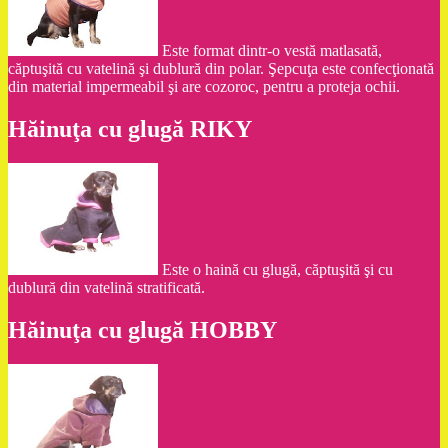
Este format dintr-o vestă matlasată,
căptuşită cu vatelină şi dublură din polar. Şepcuţa este confecţionată
din material impermeabil şi are cozoroc, pentru a proteja ochii.
Hăinuţa cu glugă RIKY
Este o haină cu glugă, căptuşită şi cu
dublură din vatelină stratificată.
Hăinuţa cu glugă HOBBY