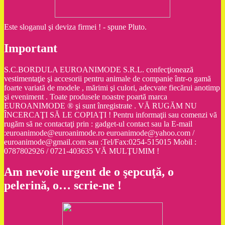
Este sloganul şi deviza firmei ! - spune Pluto.
Important
S.C.BORDULA EUROANIMODE S.R.L. confecţionează
vestimentaţie şi accesorii pentru animale de companie într-o gamă
foarte variată de modele , mărimi şi culori, adecvate fiecărui anotimp
şi eveniment . Toate produsele noastre poartă marca
EUROANIMODE ® şi sunt înregistrate . VĂ RUGĂM NU
ÎNCERCAŢI SĂ LE COPIAŢI ! Pentru informaţii sau comenzi vă
rugăm să ne contactaţi prin : gadget-ul contact sau la E-mail
:euroanimode@euroanimode.ro euroanimode@yahoo.com /
euroanimode@gmail.com sau :Tel/Fax:0254-515015 Mobil :
0787802926 / 0721-403635 VĂ MULŢUMIM !
Am nevoie urgent de o şepcuţă, o
pelerină, o… scrie-ne !