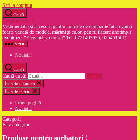
Sari la conținut
Caută
Euroanimode ®
Vestimentaţie şi accesorii pentru animale de companie într-o gamă
foarte variată de modele, mărimi şi culori pentru fiecare anotimp si
eveniment."Eleganță și confort'' Tel: 0721403635, 0254515015
Meniu
Noutati !
Caută
Caută după:
Închide căutarea
Închide meniul
Prima pagină
Noutati !
Categorii
Fără categorie
Produse pentru sarbatori !