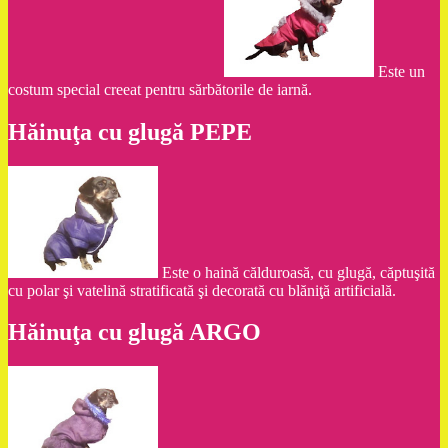
Este un
costum special creeat pentru sărbătorile de iarnă.
Hăinuţa cu glugă PEPE
Este o haină călduroasă, cu glugă, căptuşită
cu polar şi vatelină stratificată şi decorată cu blăniţă artificială.
Hăinuţa cu glugă ARGO