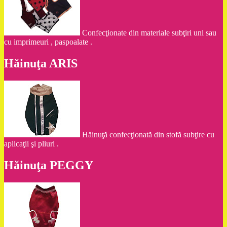
Confecţionate din materiale subţiri uni sau
cu imprimeuri , paspoalate .
Hăinuţa ARIS
Hăinuţă confecţionată din stofă subţire cu
aplicaţii şi pliuri .
Hăinuţa PEGGY