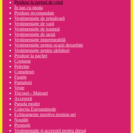
Produse la prețuri de criză
În pas cu moda
Produse recomandate
Vestimentație de primăvară
Vestimentație de vară
Vestimentație de toamnă
Vestimentație de iarnă
Vestimentație impermeabilă
Vestimentație pentru ocazii deosebite
Vestimentație pentru sărbători
Produse la pachet
Costume
Pelerine
Compleuri
Fustițe
Pantaloni
Veste
Tricouri - Maiouri
Accesorii
Parada modei
Colecția Euroanimode
Echipamente sportive-trening-uri
Noutăți
Promoții
Vestimentatie și accesorii pentru dresaj