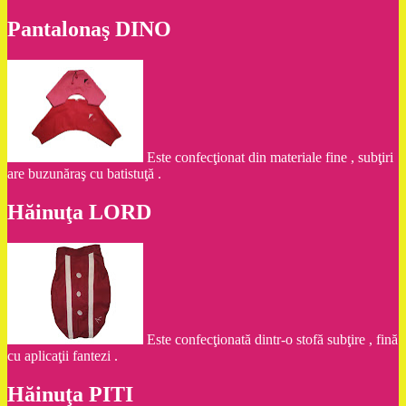
Pantalonaş DINO
Este confecţionat din materiale fine , subţiri
are buzunăraş cu batistuţă .
Hăinuţa LORD
Este confecţionată dintr-o stofă subţire , fină
cu aplicaţii fantezi .
Hăinuţa PITI