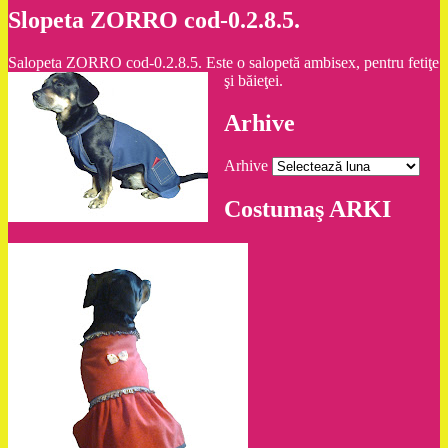
Slopeta ZORRO cod-0.2.8.5.
Salopeta ZORRO cod-0.2.8.5. Este o salopetă ambisex, pentru fetiţe
şi băieţei.
Arhive
Arhive
Costumaş ARKI