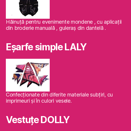
Hăinuţă pentru evenimente mondene , cu aplicaţii
din broderie manuală , guleraş din dantelă .
Eşarfe simple LALY
Confecţionate din diferite materiale subţiri, cu
imprimeuri şi în culori vesele.
Vestuţe DOLLY