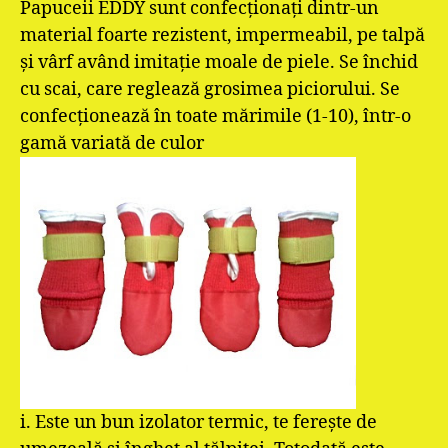
Papuceii EDDY sunt confecţionaţi dintr-un
material foarte rezistent, impermeabil, pe talpă
şi vârf având imitaţie moale de piele. Se închid
cu scai, care reglează grosimea piciorului. Se
confecţionează în toate mărimile (1-10), într-o
gamă variată de culor
i. Este un bun izolator termic, te fereşte de