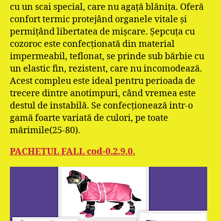
cu un scai special, care nu agaţă blăniţa. Oferă
confort termic protejând organele vitale şi
permiţând libertatea de mişcare. Şepcuţa cu
cozoroc este confecţionată din material
impermeabil, teflonat, se prinde sub bărbie cu
un elastic fin, rezistent, care nu incomodează.
Acest compleu este ideal pentru perioada de
trecere dintre anotimpuri, când vremea este
destul de instabilă. Se confecţionează intr-o
gamă foarte variată de culori, pe toate
mărimile(25-80).
PACHETUL FALL cod-0.2.9.0.