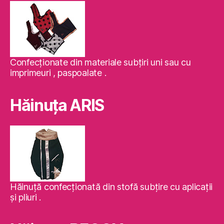
Confecţionate din materiale subţiri uni sau cu
imprimeuri , paspoalate .
Hăinuţa ARIS
Hăinuţă confecţionată din stofă subţire cu aplicaţii
şi pliuri .