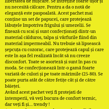
libertatea de mişcare. Se întreţine foarte uşor şi
nu necesită călcare. Pentru a da o notă de
eleganţă este paspoalată. Acest pachet mai
conţine un set de papucei, care protejează
lăbuţele împotriva frigului şi umezelii. Se
fixează cu scai şi sunt confecţionaţi dintr-un
material călduros, talpa şi vârfurile fiind din
material impermeabil. Nu trebuie să lipsească
şepcuţa cu cozorac, care protejează capul şi care
este în aşa fel realizată încât să nu creeze
disconfort. Toate se asorteză şi sunt în pas cu
moda. Se confecţionează într-o gamă foarte
variată de culori şi pe toate mărimile (25-80). Se
poate purta atât de către fetiţe cât şi de către
băieţei.
Având acest pachet veţi fi protejati de
intemperii, vă veţi bucura de confort termic,
dar veţi fi şi… trendy !