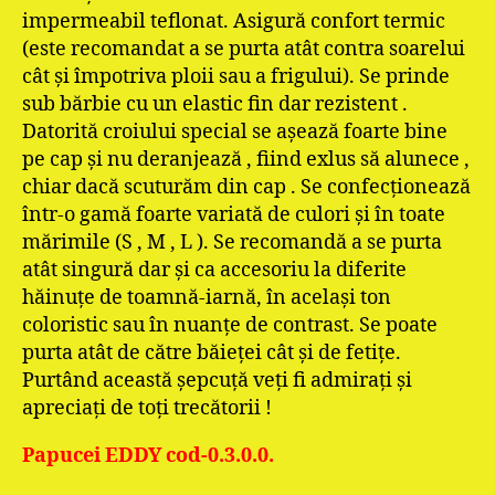
impermeabil teflonat. Asigură confort termic
(este recomandat a se purta atât contra soarelui
cât şi împotriva ploii sau a frigului). Se prinde
sub bărbie cu un elastic fin dar rezistent .
Datorită croiului special se aşează foarte bine
pe cap şi nu deranjează , fiind exlus să alunece ,
chiar dacă scuturăm din cap . Se confecţionează
într-o gamă foarte variată de culori şi în toate
mărimile (S , M , L ). Se recomandă a se purta
atât singură dar şi ca accesoriu la diferite
hăinuţe de toamnă-iarnă, în acelaşi ton
coloristic sau în nuanţe de contrast. Se poate
purta atât de către băieţei cât şi de fetiţe.
Purtând această şepcuţă veţi fi admiraţi şi
apreciaţi de toţi trecătorii !
Papucei EDDY cod-0.3.0.0.