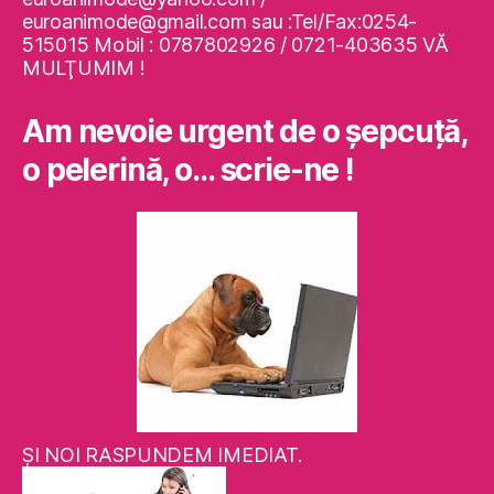
euroanimode@gmail.com sau :Tel/Fax:0254-
515015 Mobil : 0787802926 / 0721-403635 VĂ
MULŢUMIM !
Am nevoie urgent de o şepcuţă,
o pelerină, o… scrie-ne !
ŞI NOI RASPUNDEM IMEDIAT.