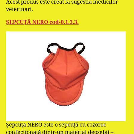
Acest produs este creat la sugestia medicilor
veterinari.
ŞEPCUŢĂ NERO cod-0.1.3.3.
Şepcuţa NERO este o şepcuţă cu cozoroc
confecţionată dintr-un material deosebit –