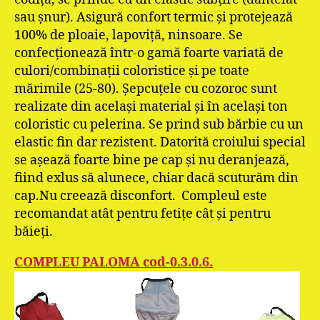
sau şnur). Asigură confort termic şi protejează
100% de ploaie, lapoviţă, ninsoare. Se
confecţionează într-o gamă foarte variată de
culori/combinaţii coloristice şi pe toate
mărimile (25-80). Şepcuţele cu cozoroc sunt
realizate din acelaşi material şi în acelaşi ton
coloristic cu pelerina. Se prind sub bărbie cu un
elastic fin dar rezistent. Datorită croiului special
se aşează foarte bine pe cap şi nu deranjează,
fiind exlus să alunece, chiar dacă scuturăm din
cap.Nu creează disconfort. Compleul este
recomandat atât pentru fetiţe cât şi pentru
băieţi.
COMPLEU PALOMA cod-0.3.0.6.