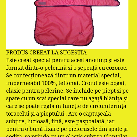
PRODUS CREEAT LA SUGESTIA
Este creat special pentru acest anotimp şi este
format dintr-o pelerină şi o şepcuţă cu cozoroc.
Se confecţionează dintr-un material special,
impermeabil 100%, teflonat. Croiul este bogat,
clasic pentru pelerine. Se închide pe piept şi pe
spate cu un scai special care nu agaţă blăniţa şi
care se poate regla în funcţie de circumferinţa
toracelui şi a pieptului . Are o căptuşeală
subţire, lucioasă, fină, este paspoalată, iar
pentru o bună fixare pe picioruşele din spate şi
codiţă, se prinde cu un elastic subţire (dantelat