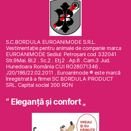
S.C.BORDULA EUROANIMODE S.R.L.
Vestimentaţie pentru animale de companie marca
EUROANIMODE Sediul: Petroşani cod 332041
Str.9Mai. Bl.2 . Sc.2 . Etj.2 . Ap.8 . Cam.3 Jud.
Hunedoara România CUI RO28071346 .
J20/186/22.02.2011 . Euroanimode ® este marcă
înregistrată a firmei SC BORDULA PRODUCT
SRL. Capital social 200 RON
” Eleganţă şi confort „