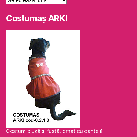
Costumaş ARKI
Costum bluză şi fustă, ornat cu dantelă