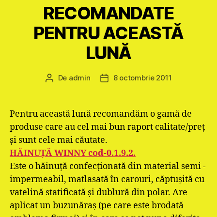
RECOMANDATE
PENTRU ACEASTĂ
LUNĂ
De
admin
8 octombrie 2011
Autor
Dată
articol
articol
Pentru această lună recomandăm o gamă de
produse care au cel mai bun raport calitate/preţ
şi sunt cele mai căutate.
HĂINUŢĂ WINNY cod-0.1.9.2.
Este o hăinuţă confecţionată din material semi -
impermeabil, matlasată în carouri, căptuşită cu
vatelină statificată şi dublură din polar. Are
aplicat un buzunăraş (pe care este brodată