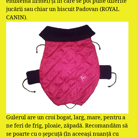
emblema firmei) şi în care se pot pune diferite
jucării sau chiar un biscuit Padovan (ROYAL
CANIN).
Gulerul are un croi bogat, larg, mare, pentru a
ne feri de frig, ploaie, zăpadă. Recomandăm să
se poarte cu o şepcuţă (în aceeaşi nuanţă cu