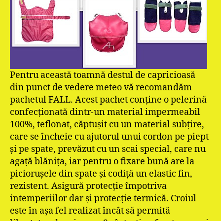
Pentru această toamnă destul de capricioasă
din punct de vedere meteo vă recomandăm
pachetul FALL. Acest pachet conţine o pelerină
confecţionată dintr-un material impermeabil
100%, teflonat, căptuşit cu un material subţire,
care se încheie cu ajutorul unui cordon pe piept
şi pe spate, prevăzut cu un scai special, care nu
agaţă blăniţa, iar pentru o fixare bună are la
picioruşele din spate şi codiţă un elastic fin,
rezistent. Asigură protecţie împotriva
intemperiilor dar şi protecţie termică. Croiul
este în aşa fel realizat încât să permită