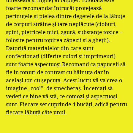
umezeală şi îngheţ al tălpiţei. Totodată este
foarte recomandat întrucât protejează
perinuţele şi pielea dintre degetele de la lăbuţe
de corpuri străine şi tare neplăcute (cioburi,
spini, pietricele mici, zgură, substanţe toxice –
folosite pentru topirea zăpezii şi a gheţii).
Datorită materialelor din care sunt
confecţionaţi (diferite culori şi imprimeuri)
sunt foarte aspectuoşi Recomand ca papuceii să
fie în tonuri de contrast cu hăinuţa dar în
acelaşi ton cu şepcuţa. Acest lucru vă va crea o
imagine „cool”- de şmecheraş. Încercaţi să
vedeţi ce bine vă stă, ce comozi şi aspectuoşi
sunt. Fiecare set cuprinde 4 bucăţi, adică pentru
fiecare lăbuţă câte unul.