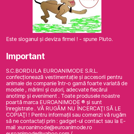
Este sloganul şi deviza firmei ! - spune Pluto.
Important
S.C.BORDULA EUROANIMODE S.R.L.
confecţionează vestimentaţie şi accesorii pentru
animale de companie într-o gamă foarte variată de
modele , mărimi şi culori, adecvate fiecărui
anotimp şi eveniment . Toate produsele noastre
poartă marca EUROANIMODE ® şi sunt
înregistrate . VĂ RUGĂM NU ÎNCERCAŢI SĂ LE
COPIAŢI ! Pentru informaţii sau comenzi vă rugăm
să ne contactaţi prin : gadget-ul contact sau la E-
mail :euroanimode@euroanimode.ro
euroanimode@yahoo.com /