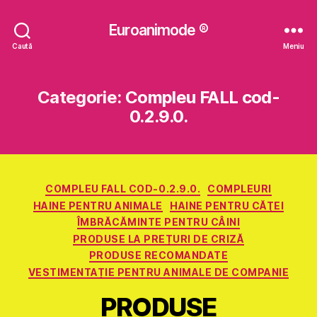
Euroanimode ®
Caută
Meniu
Categorie:
Compleu FALL cod-
0.2.9.0.
Categorii
COMPLEU FALL COD-0.2.9.0.
COMPLEURI
HAINE PENTRU ANIMALE
HAINE PENTRU CĂŢEI
ÎMBRĂCĂMINTE PENTRU CÂINI
PRODUSE LA PREȚURI DE CRIZĂ
PRODUSE RECOMANDATE
VESTIMENTAȚIE PENTRU ANIMALE DE COMPANIE
PRODUSE