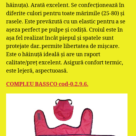
hăinuţa). Arată excelent. Se confecţionează în
diferite culori pentru toate mărimile (25-80) şi
rasele. Este prevăzută cu un elastic pentru a se
aşeza perfect pe pulpe şi codiţă. Croiul este în
aşa fel realizat încât piepul şi spatele sunt
protejate dar..permite libertatea de mişcare.
Este o hăinuţă ideală şi are un raport
calitate/preţ excelent. Asigură confort termic,
este lejeră, aspectuoasă.
COMPLEU BASSCO cod-0.2.9.6.