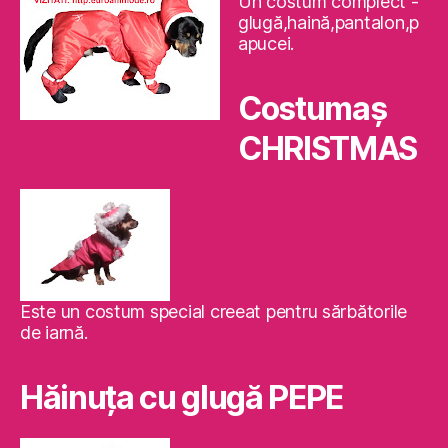
Un costum complect -
glugă,haină,pantalon,p
apucei.
Costumaş
CHRISTMAS
Este un costum special creeat pentru sărbătorile
de iarnă.
Hăinuţa cu glugă PEPE