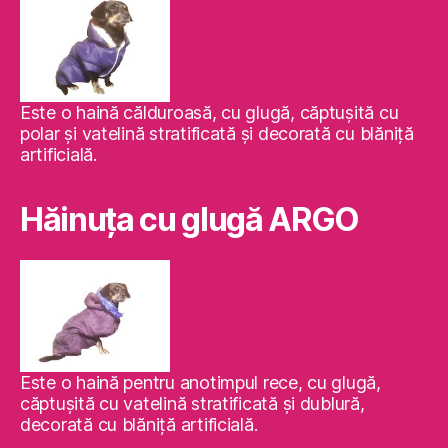
Este o haină călduroasă, cu glugă, căptuşită cu
polar şi vatelină stratificată şi decorată cu blăniţă
artificială.
Hăinuţa cu glugă ARGO
Este o haină pentru anotimpul rece, cu glugă,
căptuşită cu vatelină stratificată şi dublură,
decorată cu blăniţă artificială.