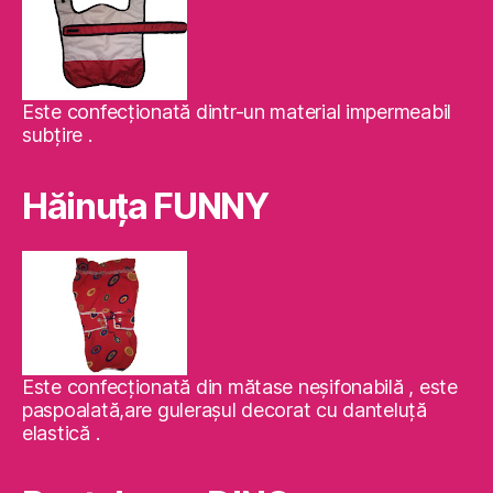
Este confecţionată dintr-un material impermeabil
subţire .
Hăinuţa FUNNY
Este confecţionată din mătase neşifonabilă , este
paspoalată,are guleraşul decorat cu danteluţă
elastică .