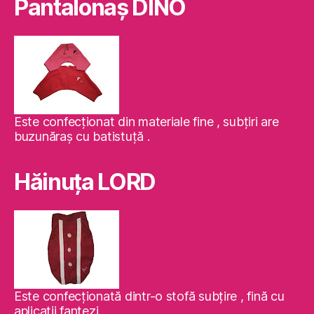
Pantalonaş DINO
Este confecţionat din materiale fine , subţiri are
buzunăraş cu batistuţă .
Hăinuţa LORD
Este confecţionată dintr-o stofă subţire , fină cu
aplicaţii fantezi .