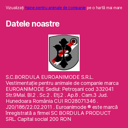
Vizualizaţi
Haine pentru animale de companie
pe o hartă mai mare
Datele noastre
S.C.BORDULA EUROANIMODE S.R.L.
Vestimentaţie pentru animale de companie marca
EUROANIMODE Sediul: Petroşani cod 332041
Str.9Mai. Bl.2 . Sc.2 . Etj.2 . Ap.8 . Cam.3 Jud.
Hunedoara România CUI RO28071346 .
J20/186/22.02.2011 . Euroanimode ® este marcă
înregistrată a firmei SC BORDULA PRODUCT
SRL. Capital social 200 RON