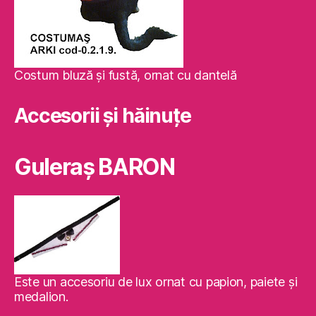
Costum bluză şi fustă, ornat cu dantelă
Accesorii și hăinuțe
Guleraş BARON
Este un accesoriu de lux ornat cu papion, paiete şi
medalion.