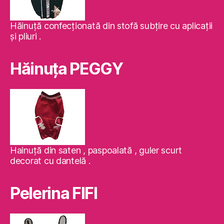
Hăinuţă confecţionată din stofă subţire cu aplicaţii
şi pliuri .
Hăinuţa PEGGY
Hainuţă din saten , paspoalată , guler scurt
decorat cu dantelă .
Pelerina FIFI