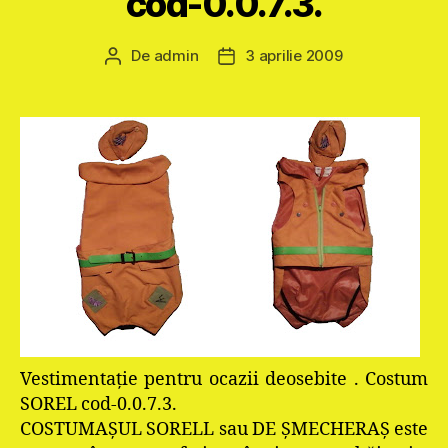
cod-0.0.7.3.
De
admin
3 aprilie 2009
Autor
Dată
articol
articol
Vestimentaţie pentru ocazii deosebite . Costum
SOREL cod-0.0.7.3.
COSTUMAŞUL SORELL sau DE ŞMECHERAŞ este