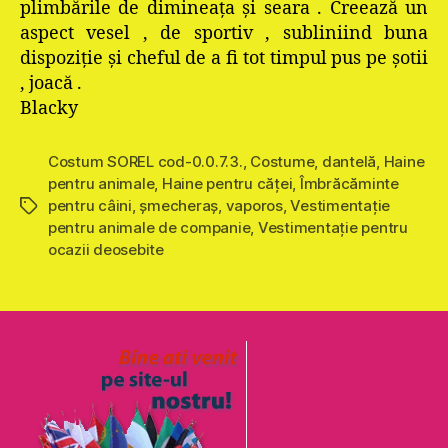
plimbările de dimineaţa şi seara . Creează un
aspect vesel , de sportiv , subliniind buna
dispoziţie şi cheful de a fi tot timpul pus pe şotii
, joacă .
Blacky
Costum SOREL cod-0.0.7.3.
,
Costume
,
dantelă
,
Haine
pentru animale
,
Haine pentru căţei
,
Îmbrăcăminte
pentru câini
,
şmecheraş
,
vaporos
,
Vestimentație
Etichete
pentru animale de companie
,
Vestimentaţie pentru
ocazii deosebite