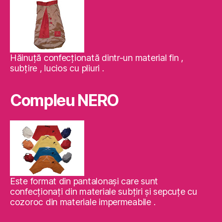
Hăinuţă confecţionată dintr-un material fin ,
subţire , lucios cu pliuri .
Compleu NERO
Este format din pantalonaşi care sunt
confecţionaţi din materiale subţiri şi sepcuţe cu
cozoroc din materiale impermeabile .