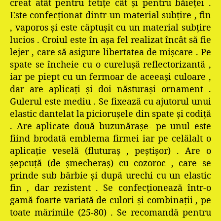
creat atât pentru fetiţe cât şi pentru băieţei .
Este confecţionat dintr-un material subţire , fin
, vaporos şi este căptuşit cu un material subţire
lucios . Croiul este în aşa fel realizat încât să fie
lejer , care să asigure libertatea de mişcare . Pe
spate se încheie cu o cureluşă reflectorizantă ,
iar pe piept cu un fermoar de aceeaşi culoare ,
dar are aplicaţi şi doi năsturaşi ornament .
Gulerul este mediu . Se fixează cu ajutorul unui
elastic dantelat la picioruşele din spate şi codiţă
. Are aplicate două buzunăraşe- pe unul este
fiind brodată emblema firmei iar pe celălalt o
aplicaţie veselă (fluturaş , peştişor) . Are o
şepcuţă (de şmecheraş) cu cozoroc , care se
prinde sub bărbie şi după urechi cu un elastic
fin , dar rezistent . Se confecţionează într-o
gamă foarte variată de culori şi combinaţii , pe
toate mărimile (25-80) . Se recomandă pentru