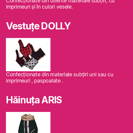
Confecţionate din diferite materiale subţiri, cu
imprimeuri şi în culori vesele.
Vestuţe DOLLY
Confecţionate din materiale subţiri uni sau cu
imprimeuri , paspoalate .
Hăinuţa ARIS