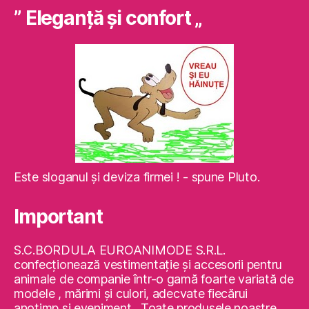
” Eleganţă şi confort „
Este sloganul şi deviza firmei ! - spune Pluto.
Important
S.C.BORDULA EUROANIMODE S.R.L.
confecţionează vestimentaţie şi accesorii pentru
animale de companie într-o gamă foarte variată de
modele , mărimi şi culori, adecvate fiecărui
anotimp şi eveniment . Toate produsele noastre