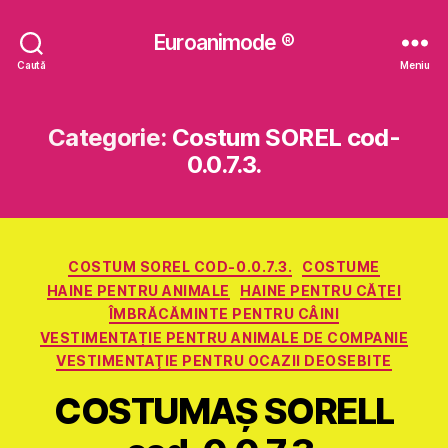
Euroanimode ®
Caută
Meniu
Categorie:
Costum SOREL cod-
0.0.7.3.
Categorii
COSTUM SOREL COD-0.0.7.3.
COSTUME
HAINE PENTRU ANIMALE
HAINE PENTRU CĂŢEI
ÎMBRĂCĂMINTE PENTRU CÂINI
VESTIMENTAȚIE PENTRU ANIMALE DE COMPANIE
VESTIMENTAŢIE PENTRU OCAZII DEOSEBITE
COSTUMAŞ SORELL