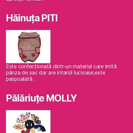
Hăinuţa PITI
Este confecţionată dintr-un material care imită
pânza de sac dar are intarsii lucioase,este
paspoalată .
Pălăriuţe MOLLY