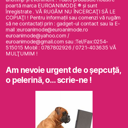
poartă marca EUROANIMODE ® şi sunt
înregistrate . VĂ RUGĂM NU ÎNCERCAŢI SĂ LE
COPIAŢI ! Pentru informaţii sau comenzi vă rugăm
să ne contactaţi prin : gadget-ul contact sau la E-
mail :euroanimode@euroanimode.ro
euroanimode@yahoo.com /
euroanimode@gmail.com sau :Tel/Fax:0254-
515015 Mobil : 0787802926 / 0721-403635 VĂ
MULŢUMIM !
Am nevoie urgent de o şepcuţă,
o pelerină, o… scrie-ne !