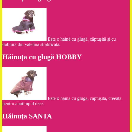
Este o haină cu glugă, căptuşită şi cu
dublură din vatelină stratificată.
Hăinuţa cu glugă HOBBY
Este o haină cu glugă, căptuşită, creeată
pentru anotimpul rece.
Hăinuţa SANTA