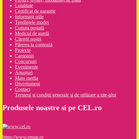
Loialitate
Certificat de garanție
Informații utile
Tendințele modei
Cutiuța poștală
Medicul de gardă
Clienții noștri
Părerea ta contează
Proiecte
Campanii
Concursuri
Evenimente
Anunțuri
Mass media
Divertisment
Contact
Termeni şi condiţii generale şi de utilizare a site-ului
Produsele noastre si pe CEL.ro
https://www.emag.ro