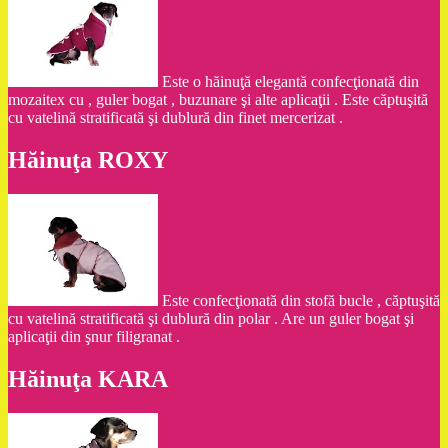
Este o hăinuţă elegantă confecţionată din
mozaitex cu , guler bogat , buzunare şi alte aplicaţii . Este căptuşită
cu vatelină stratificată şi dublură din finet mercerizat .
Hăinuţa ROXY
Este confecţionată din stofă bucle , căptuşită
cu vatelină stratificată şi dublură din polar . Are un guler bogat şi
aplicaţii din şnur filigranat .
Hăinuţa KARA