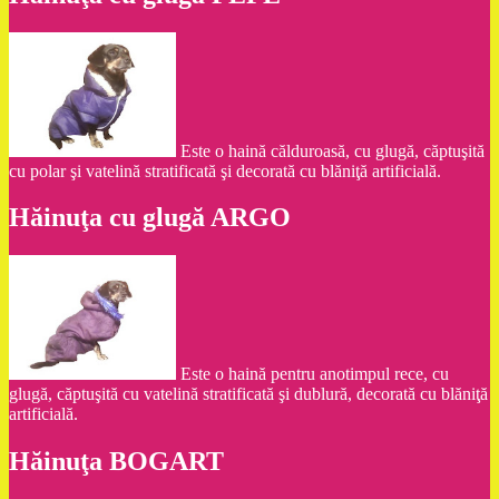
Este o haină călduroasă, cu glugă, căptuşită
cu polar şi vatelină stratificată şi decorată cu blăniţă artificială.
Hăinuţa cu glugă ARGO
Este o haină pentru anotimpul rece, cu
glugă, căptuşită cu vatelină stratificată şi dublură, decorată cu blăniţă
artificială.
Hăinuţa BOGART