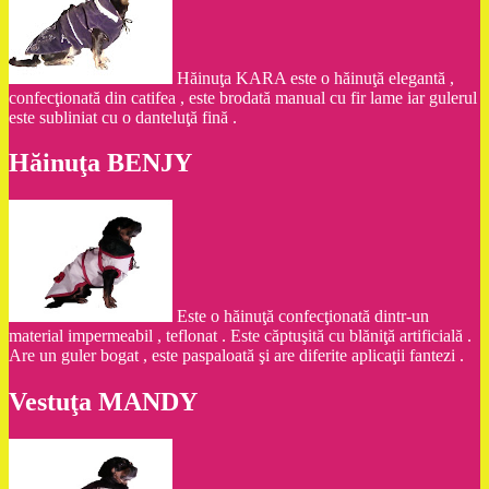
Hăinuţa KARA este o hăinuţă elegantă ,
confecţionată din catifea , este brodată manual cu fir lame iar gulerul
este subliniat cu o danteluţă fină .
Hăinuţa BENJY
Este o hăinuţă confecţionată dintr-un
material impermeabil , teflonat . Este căptuşită cu blăniţă artificială .
Are un guler bogat , este paspaloată şi are diferite aplicaţii fantezi .
Vestuţa MANDY