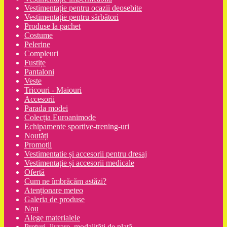
Vestimentație pentru ocazii deosebite
Vestimentație pentru sărbători
Produse la pachet
Costume
Pelerine
Compleuri
Fustițe
Pantaloni
Veste
Tricouri - Maiouri
Accesorii
Parada modei
Colecția Euroanimode
Echipamente sportive-trening-uri
Noutăți
Promoții
Vestimentatie și accesorii pentru dresaj
Vestimentație și accesorii medicale
Ofertă
Cum ne îmbrăcăm astăzi?
Atenționare meteo
Galeria de produse
Nou
Alege materialele
Prețuri, livrare, modalități de plată