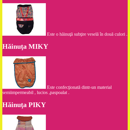
Este o hăinuţă subţire veselă în două culori .
Hăinuţa MIKY
Este confecţionată dintr-un material
semiimpermeabil , lucios ,paspoalat .
Hăinuţa PIKY