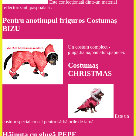
Este confecţionată dintr-un material
reflectorizant ,paspoalată .
Pentru anotimpul friguros Costumaş
BIZU
Un costum complect -
glugă,haină,pantalon,papucei.
Costumaş
CHRISTMAS
Este un
costum special creeat pentru sărbătorile de iarnă.
Hăinuţa cu glugă PEPE