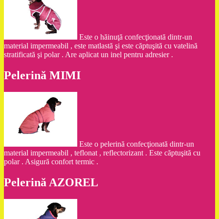
Este o hăinuţă confecţionată dintr-un
material impermeabil , este matlastă şi este căptuşită cu vatelină
stratificată şi polar . Are aplicat un inel pentru adresier .
Pelerină MIMI
Este o pelerină confecţionată dintr-un
material impermeabil , teflonat , reflectorizant . Este căptuşită cu
polar . Asigură confort termic .
Pelerină AZOREL