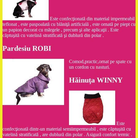
Este confecţionată din material impermeabil
teflonat , este paspoalată cu blăniţă artificială , este ornată pe piept cu
un papion decorat cu mărgele , precum şi alte aplicaţii . Este
căptuşită cu vatelină stratificată şi dublură din polar .
Pardesiu ROBI
Comod,practic,ornat pe spate cu
un cordon cu nasturi.
Hăinuţa WINNY
Este
confecţionată dintr-un material semiimpermeabil , este căptuşită cu
vatelină stratificată , are dublură din polar . Asigură confort termic .