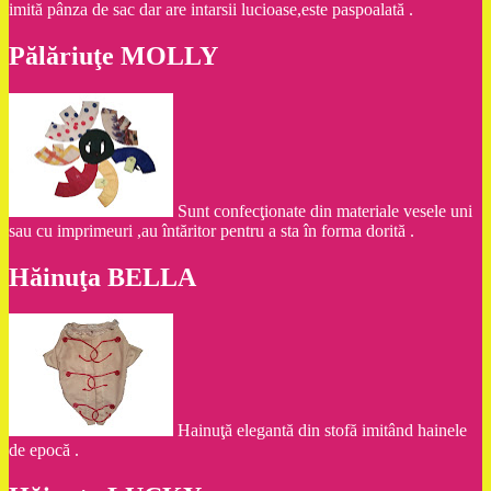
imită pânza de sac dar are intarsii lucioase,este paspoalată .
Pălăriuţe MOLLY
Sunt confecţionate din materiale vesele uni
sau cu imprimeuri ,au întăritor pentru a sta în forma dorită .
Hăinuţa BELLA
Hainuţă elegantă din stofă imitând hainele
de epocă .