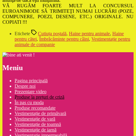
anunţă-ne dacă eşti mulţumită.
VĂ RUGĂM FOARTE MULT LA CONCURSUL
EUROANIMODE SĂ TRIMITEŢI NUMAI LUCRĂRI (POZE,
COMPUNERE, POEZI, DESENE, ETC.) ORIGINALE. NU
COPIATI !!!
Etichete
Cutiuța poștală
,
Haine pentru animale
,
Haine
pentru căţei
,
Îmbrăcăminte pentru câini
,
Vestimentație pentru
animale de companie
Meniu
Pagina principală
Despre noi
Prezentare video
Produse la prețuri de criză
În pas cu moda
Produse recomandate
Vestimentație de primăvară
Vestimentație de vară
Vestimentație de toamnă
Vestimentație de iarnă
Vestimentație impermeabilă