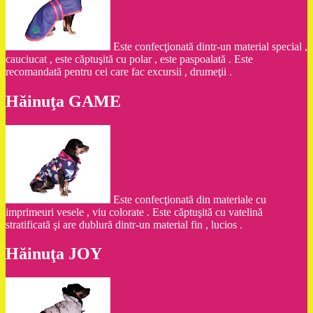
Este confecţionată dintr-un material special ,
cauciucat , este căptuşită cu polar , este paspoalată . Este
recomandată pentru cei care fac excursii , drumeţii .
Hăinuţa GAME
Este confecţionată din materiale cu
imprimeuri vesele , viu colorate . Este căptuşită cu vatelină
stratificată şi are dublură dintr-un material fin , lucios .
Hăinuţa JOY