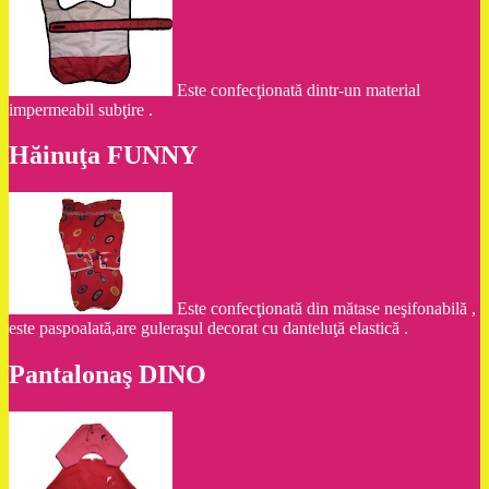
Este confecţionată dintr-un material
impermeabil subţire .
Hăinuţa FUNNY
Este confecţionată din mătase neşifonabilă ,
este paspoalată,are guleraşul decorat cu danteluţă elastică .
Pantalonaş DINO