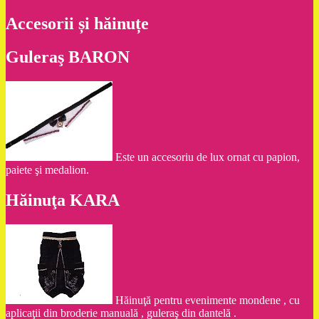
Accesorii și hăinuțe
Guleraş BARON
Este un accesoriu de lux ornat cu papion,
paiete şi medalion.
Hăinuţa KARA
Hăinuţă pentru evenimente mondene , cu
aplicaţii din broderie manuală , guleraş din dantelă .