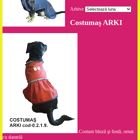
Arhive
Costumaş ARKI
Costum bluză şi fustă, ornat
cu dantelă