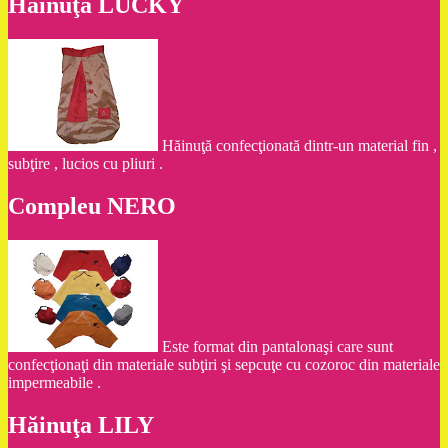
Hăinuţa LUCKY
Hăinuţă confecţionată dintr-un material fin ,
subţire , lucios cu pliuri .
Compleu NERO
Este format din pantalonaşi care sunt
confecţionaţi din materiale subţiri şi sepcuţe cu cozoroc din materiale
impermeabile .
Hăinuţa LILY