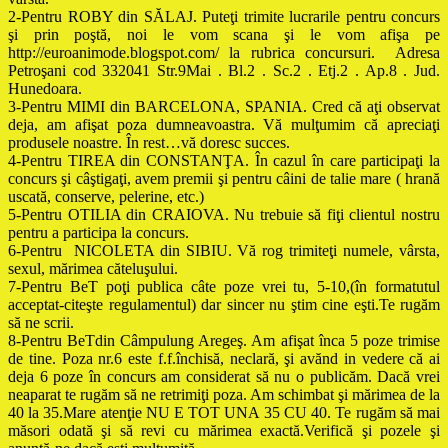
2-Pentru ROBY din SĂLAJ. Puteţi trimite lucrarile pentru concurs
şi prin poştă, noi le vom scana şi le vom afişa pe
http://euroanimode.blogspot.com/ la rubrica concursuri. Adresa
Petroşani cod 332041 Str.9Mai . Bl.2 . Sc.2 . Etj.2 . Ap.8 . Jud.
Hunedoara.
3-Pentru MIMI din BARCELONA, SPANIA. Cred că aţi observat
deja, am afişat poza dumneavoastra. Vă mulţumim că apreciaţi
produsele noastre. În rest…vă doresc succes.
4-Pentru TIREA din CONSTANŢA. În cazul în care participaţi la
concurs şi câştigaţi, avem premii şi pentru câini de talie mare ( hrană
uscată, conserve, pelerine, etc.)
5-Pentru OTILIA din CRAIOVA. Nu trebuie să fiţi clientul nostru
pentru a participa la concurs.
6-Pentru NICOLETA din SIBIU. Vă rog trimiteţi numele, vârsta,
sexul, mărimea căteluşului.
7-Pentru BeT poţi publica câte poze vrei tu, 5-10,(în formatutul
acceptat-citeşte regulamentul) dar sincer nu ştim cine eşti.Te rugăm
să ne scrii.
8-Pentru BeTdin Câmpulung Aregeş. Am afişat înca 5 poze trimise
de tine. Poza nr.6 este f.f.închisă, neclară, şi avănd in vedere că ai
deja 6 poze în concurs am considerat să nu o publicăm. Dacă vrei
neaparat te rugăm să ne retrimiţi poza. Am schimbat şi mărimea de la
40 la 35.Mare atenţie NU E TOT UNA 35 CU 40. Te rugăm să mai
măsori odată şi să revi cu mărimea exactă.Verifică şi pozele şi