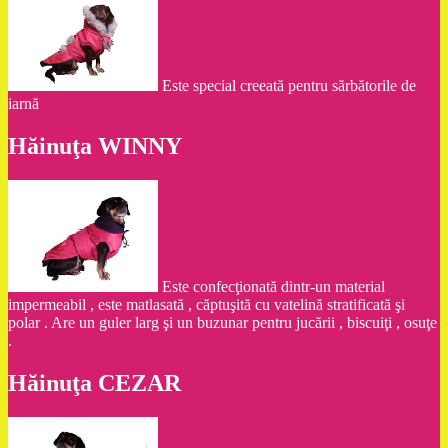
Este special creeată pentru sărbătorile de
iarnă
Hăinuţa WINNY
Este confecţionată dintr-un material
impermeabil , este matlasată , căptuşită cu vatelină stratificată şi
polar . Are un guler larg şi un buzunar pentru jucării , biscuiţi , osuţe
.
Hăinuţa CEZAR