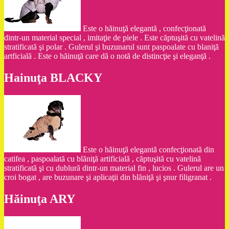
Este o hăinuţă elegantă , confecţionată
dintr-un material special , imitaţie de piele . Este căptuşită cu vatelină
stratificată şi polar . Gulerul şi buzunarul sunt paspoalate cu blaniţă
artficială . Este o hăinuţă care dă o notă de distincţie şi eleganţă .
Hainuţa BLACKY
Este o hăinuţă elegantă confecţionată din
catifea , paspoalată cu blăniţă artificială , căptuşită cu vatelină
stratificată şi cu dublură dintr-un material fin , lucios . Gulerul are un
croi bogat , are buzunare şi aplicaţii din blăniţă şi şnur filigranat .
Hăinuţa ARY