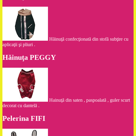
Hăinuţă confecţionată din stofă subţire cu
aplicaţii şi pliuri .
Hăinuţa PEGGY
Hainuţă din saten , paspoalată , guler scurt
decorat cu dantelă .
Pelerina FIFI