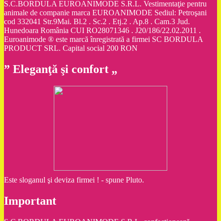
S.C.BORDULA EUROANIMODE S.R.L. Vestimentaţie pentru
animale de companie marca EUROANIMODE Sediul: Petroşani
cod 332041 Str.9Mai. Bl.2 . Sc.2 . Etj.2 . Ap.8 . Cam.3 Jud.
Hunedoara România CUI RO28071346 . J20/186/22.02.2011 .
Euroanimode ® este marcă înregistrată a firmei SC BORDULA
PRODUCT SRL. Capital social 200 RON
” Eleganţă şi confort „
Este sloganul şi deviza firmei ! - spune Pluto.
Important