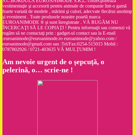
S.C.BORDULA EUROANIMODE S.R.L. confecţionează
vestimentaţie şi accesorii pentru animale de companie într-o gamă
foarte variată de modele , mărimi şi culori, adecvate fiecărui anotimp
şi eveniment . Toate produsele noastre poartă marca
EUROANIMODE ® şi sunt înregistrate . VĂ RUGĂM NU
ÎNCERCAŢI SĂ LE COPIAŢI ! Pentru informaţii sau comenzi vă
rugăm să ne contactaţi prin : gadget-ul contact sau la E-mail
:euroanimode@euroanimode.ro euroanimode@yahoo.com /
euroanimode@gmail.com sau :Tel/Fax:0254-515015 Mobil :
0787802926 / 0721-403635 VĂ MULŢUMIM !
Am nevoie urgent de o şepcuţă, o
pelerină, o… scrie-ne !