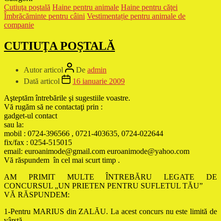
Cutiuţa poştală
Haine pentru animale
Haine pentru căţei
Îmbrăcăminte pentru câini
Vestimentație pentru animale de
companie
CUTIUŢA POŞTALĂ
Autor articol
De
admin
Dată articol
16 ianuarie 2009
Aşteptăm întrebările şi sugestiile voastre.
Vă rugăm să ne contactaţi prin :
gadget-ul contact
sau la:
mobil : 0724-396566 , 0721-403635, 0724-022644
fix/fax : 0254-515015
email: euroanimode@gmail.com euroanimode@yahoo.com
Vă răspundem în cel mai scurt timp .
AM PRIMIT MULTE ÎNTREBĂRU LEGATE DE
CONCURSUL „UN PRIETEN PENTRU SUFLETUL TĂU”
VĂ RĂSPUNDEM:
1-Pentru MARIUS din ZALĂU. La acest concurs nu este limită de
vârstă.