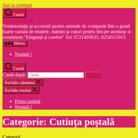
Sari la conținut
Caută
Euroanimode ®
Vestimentaţie şi accesorii pentru animale de companie într-o gamă
foarte variată de modele, mărimi şi culori pentru fiecare anotimp si
eveniment."Eleganță și confort'' Tel: 0721403635, 0254515015
Meniu
Noutati !
Caută
Caută după:
Închide căutarea
Închide meniul
Prima pagină
Noutati !
Categorie:
Cutiuţa poştală
Categorii