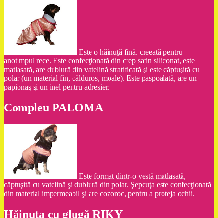
Este o hăinuţă fină, creeată pentru
anotimpul rece. Este confecţionată din crep satin siliconat, este
matlasată, are dublură din vatelină stratificată şi este căptuşită cu
polar (un material fin, călduros, moale). Este paspoalată, are un
papionaş şi un inel pentru adresier.
Compleu PALOMA
Este format dintr-o vestă matlasată,
căptuşită cu vatelină şi dublură din polar. Şepcuţa este confecţionată
din material impermeabil şi are cozoroc, pentru a proteja ochii.
Hăinuţa cu glugă RIKY