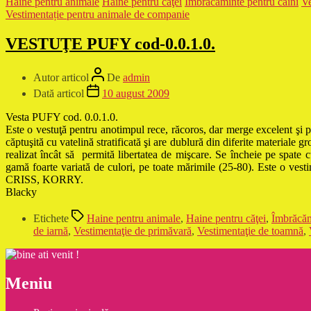
Haine pentru animale
Haine pentru căţei
Îmbrăcăminte pentru câini
Ve
Vestimentație pentru animale de companie
VESTUŢE PUFY cod-0.0.1.0.
Autor articol
De
admin
Dată articol
10 august 2009
Vesta PUFY cod. 0.0.1.0.
Este o vestuţă pentru anotimpul rece, răcoros, dar merge excelent şi 
căptuşită cu vatelină stratificată şi are dublură din diferite materiale gro
realizat încât să
permită libertatea de mişcare. Se încheie pe spate cu
gamă foarte variată de culori, pe toate mărimile (25-80). Este o ves
CRISS, KORRY.
Blacky
Etichete
Haine pentru animale
,
Haine pentru căţei
,
Îmbrăcăm
de iarnă
,
Vestimentaţie de primăvară
,
Vestimentaţie de toamnă
,
Meniu