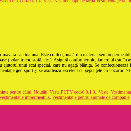
sta PUFY cod-0.0.1.0.
Veste
Vestimentaţie de iarnă
Vestimentaţie de p
primavara sau toamna. Este confecţionată din material semiimpermeabil,
ase (polar, tricot, stofă, etc.). Asigură confort termic, iar croiul este în a
 ajutorul unui scai special, care nu agaţă blăniţa. Se confecţionează î
timentaţie gen sport şi se asortează excelent cu şepcuţele cu cozoroc 
inte pentru câini
,
Noutăţi
,
Vesta PUFY cod-0.0.1.0.
,
Veste
,
Vestimenta
Vestimentaţie impermeabilă
,
Vestimentație pentru animale de companie