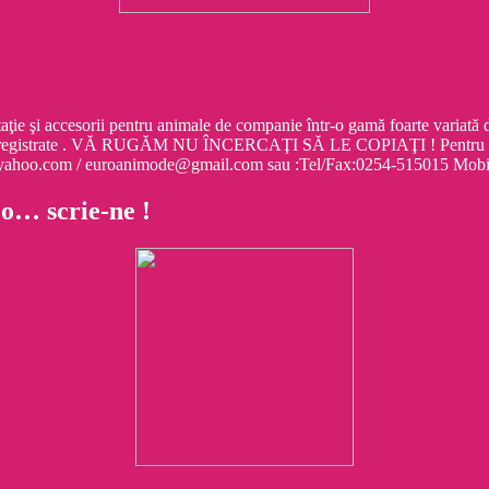
cesorii pentru animale de companie într-o gamă foarte variată de mo
egistrate . VĂ RUGĂM NU ÎNCERCAŢI SĂ LE COPIAŢI ! Pentru informa
e@yahoo.com / euroanimode@gmail.com sau :Tel/Fax:0254-515015 M
 o… scrie-ne !