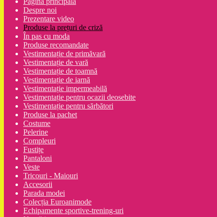
Pagina principală
Despre noi
Prezentare video
Produse la prețuri de criză
În pas cu moda
Produse recomandate
Vestimentație de primăvară
Vestimentație de vară
Vestimentație de toamnă
Vestimentație de iarnă
Vestimentație impermeabilă
Vestimentație pentru ocazii deosebite
Vestimentație pentru sărbători
Produse la pachet
Costume
Pelerine
Compleuri
Fustițe
Pantaloni
Veste
Tricouri - Maiouri
Accesorii
Parada modei
Colecția Euroanimode
Echipamente sportive-trening-uri