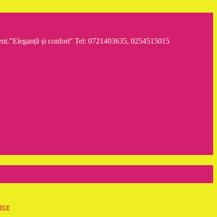
iment."Eleganță și confort'' Tel: 0721403635, 0254515015
rece