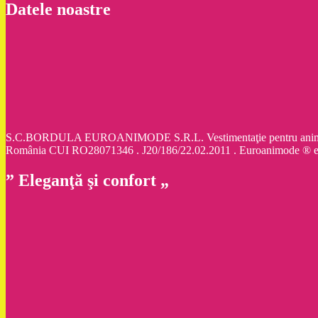
Datele noastre
S.C.BORDULA EUROANIMODE S.R.L. Vestimentaţie pentru animale d
România CUI RO28071346 . J20/186/22.02.2011 . Euroanimode ® 
” Eleganţă şi confort „