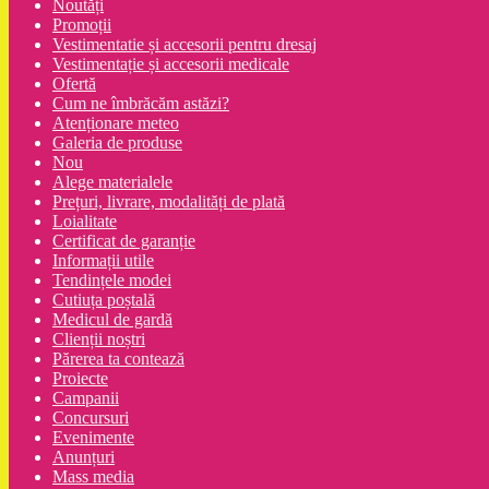
Noutăți
Promoții
Vestimentatie și accesorii pentru dresaj
Vestimentație și accesorii medicale
Ofertă
Cum ne îmbrăcăm astăzi?
Atenționare meteo
Galeria de produse
Nou
Alege materialele
Prețuri, livrare, modalități de plată
Loialitate
Certificat de garanție
Informații utile
Tendințele modei
Cutiuța poștală
Medicul de gardă
Clienții noștri
Părerea ta contează
Proiecte
Campanii
Concursuri
Evenimente
Anunțuri
Mass media