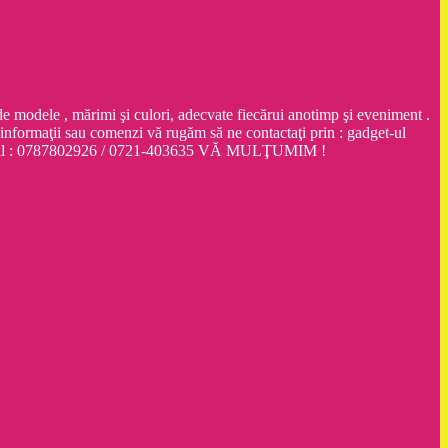
dele , mărimi şi culori, adecvate fiecărui anotimp şi eveniment .
ţii sau comenzi vă rugăm să ne contactaţi prin : gadget-ul
obil : 0787802926 / 0721-403635 VĂ MULŢUMIM !