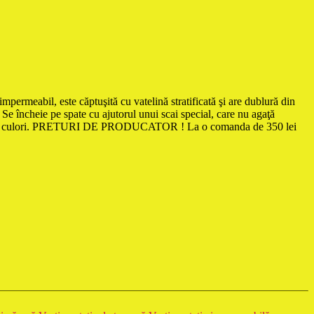
ermeabil, este căptuşită cu vatelină stratificată şi are dublură din
re. Se încheie pe spate cu ajutorul unui scai special, care nu agaţă
riata de culori. PRETURI DE PRODUCATOR ! La o comanda de 350 lei