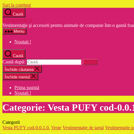
Sari la conținut
Caută
Euroanimode ®
Vestimentaţie şi accesorii pentru animale de companie într-o gamă foa
Meniu
Noutati !
Caută
Caută după:
Închide căutarea
Închide meniul
Prima pagină
Noutati !
Categorie:
Vesta PUFY cod-0.0.1
Categorii
Vesta PUFY cod-0.0.1.0.
Veste
Vestimentaţie de iarnă
Vestimentație 