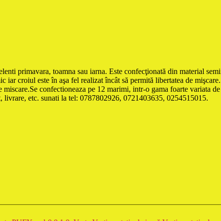
nti primavara, toamna sau iarna. Este confecţionată din material semiimp
mic iar croiul este în aşa fel realizat încât să permită libertatea de mişca
ea de miscare.Se confectioneaza pe 12 marimi, intr-o gama foarte va
et, livrare, etc. sunati la tel: 0787802926, 0721403635, 0254515015.