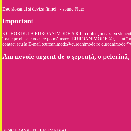
Este sloganul şi deviza firmei ! - spune Pluto.
Important
S.C.BORDULA EUROANIMODE S.R.L. confecţionează vestimentaţie şi ac
Toate produsele noastre poartă marca EUROANIMODE ® şi sunt înr
contact sau la E-mail :euroanimode@euroanimode.ro euroanimod
Am nevoie urgent de o şepcuţă, o pelerină,
ŞI NOI RASPUNDEM IMEDIAT.