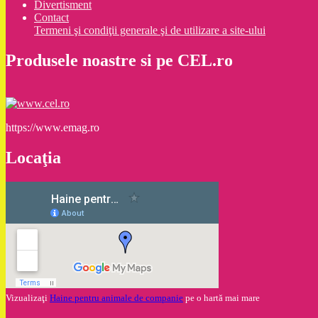
Divertisment
Contact
Termeni şi condiţii generale şi de utilizare a site-ului
Produsele noastre si pe CEL.ro
https://www.emag.ro
Locaţia
Vizualizaţi
Haine pentru animale de companie
pe o hartă mai mare