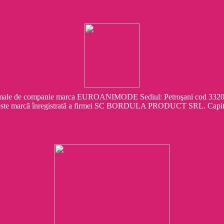
e companie marca EUROANIMODE Sediul: Petroşani cod 332041 Str.
este marcă înregistrată a firmei SC BORDULA PRODUCT SRL. Capit