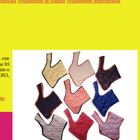
rimăvară
Vestimentaţie de toamnă
Vestimentaţie impermeabilă
 este
şa fel
ntr-o
NERO,
ţie