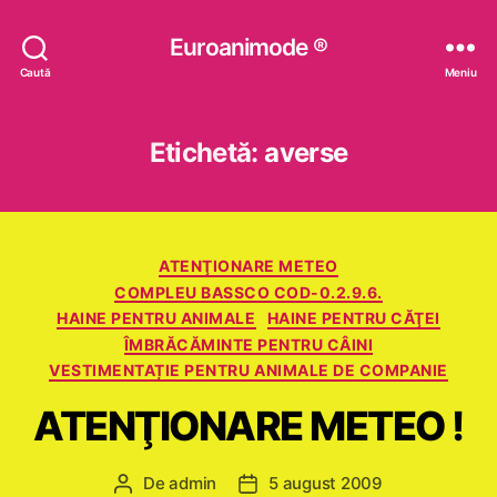
Euroanimode ®
Caută
Meniu
Etichetă:
averse
Categorii
ATENŢIONARE METEO
COMPLEU BASSCO COD-0.2.9.6.
HAINE PENTRU ANIMALE
HAINE PENTRU CĂŢEI
ÎMBRĂCĂMINTE PENTRU CÂINI
VESTIMENTAȚIE PENTRU ANIMALE DE COMPANIE
ATENŢIONARE METEO !
De
admin
5 august 2009
Autor
Dată