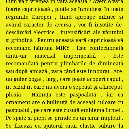
Cum va fi vremea în vara aceasta ? Avem o vară
foarte capricioasă , ploile se înmulţesc în toate
regiunile Europei , fiind aproape zilnice şi
având caracter de aversă , vor fi însoţite de
descărcări electrice , intensificări ale vântului
şi grindină .
Pentru această vară capricioasă vă
recomand hăinuţa MIKY . Este confecţionată
dintr-un material impermeabil . Este
recomandată pentru plimbările de dimineaţă
sau după-amiază , vara când este înnourat . Are
un guler bogat , larg , care poate acoperi capul ,
în cazul în care nu avem o şepcuţă şi a început
ploaia . Hăinuţa este paspoalată , iar ca
ornament are o bulinuţă de aceeaşi culoare cu
paspoalul , pe care este cusută emblema firmei .
Pe spate şi piept se prinde cu un şnur împletit .
Se fixează cu ajutorul unui elastic subţire la