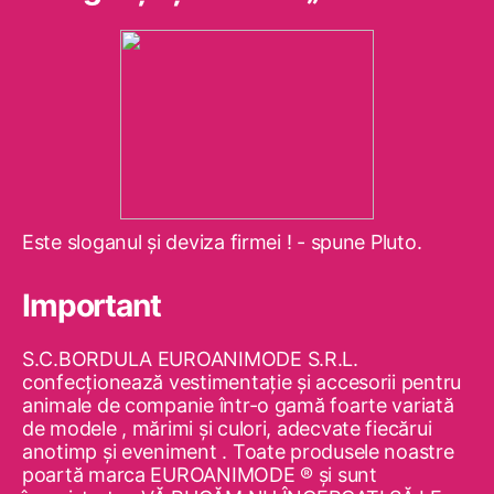
Este sloganul şi deviza firmei ! - spune Pluto.
Important
S.C.BORDULA EUROANIMODE S.R.L.
confecţionează vestimentaţie şi accesorii pentru
animale de companie într-o gamă foarte variată
de modele , mărimi şi culori, adecvate fiecărui
anotimp şi eveniment . Toate produsele noastre
poartă marca EUROANIMODE ® şi sunt