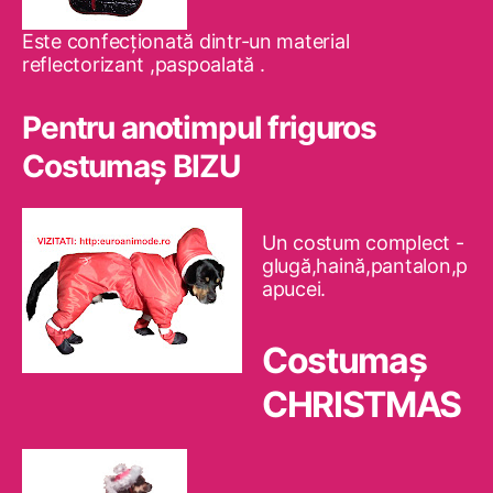
Este confecţionată dintr-un material
reflectorizant ,paspoalată .
Pentru anotimpul friguros
Costumaş BIZU
Un costum complect -
glugă,haină,pantalon,p
apucei.
Costumaş
CHRISTMAS