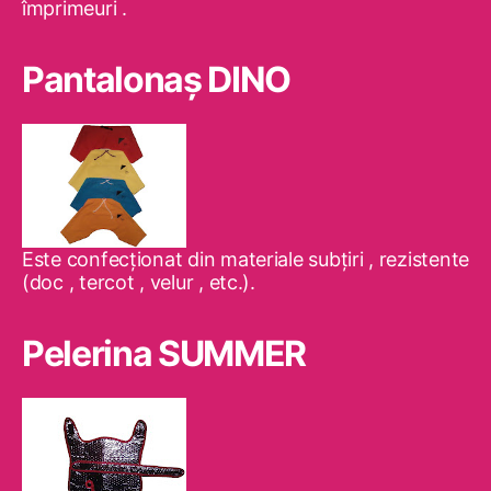
împrimeuri .
Pantalonaş DINO
Este confecţionat din materiale subţiri , rezistente
(doc , tercot , velur , etc.).
Pelerina SUMMER