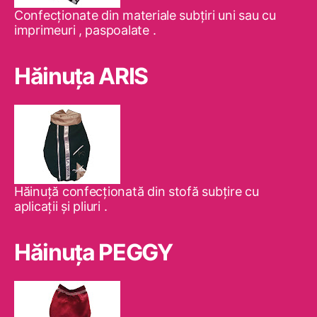
Confecţionate din materiale subţiri uni sau cu
imprimeuri , paspoalate .
Hăinuţa ARIS
Hăinuţă confecţionată din stofă subţire cu
aplicaţii şi pliuri .
Hăinuţa PEGGY