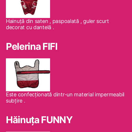
Hainuţă din saten , paspoalată , guler scurt
decorat cu dantelă .
Pelerina FIFI
Este confecţionată dintr-un material impermeabil
subţire .
Hăinuţa FUNNY