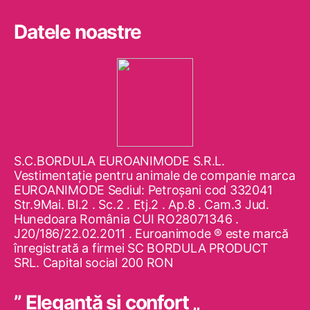
Datele noastre
S.C.BORDULA EUROANIMODE S.R.L.
Vestimentaţie pentru animale de companie marca
EUROANIMODE Sediul: Petroşani cod 332041
Str.9Mai. Bl.2 . Sc.2 . Etj.2 . Ap.8 . Cam.3 Jud.
Hunedoara România CUI RO28071346 .
J20/186/22.02.2011 . Euroanimode ® este marcă
înregistrată a firmei SC BORDULA PRODUCT
SRL. Capital social 200 RON
” Eleganţă şi confort „