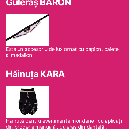
Guleraş BARON
Este un accesoriu de lux ornat cu papion, paiete
şi medalion.
Hăinuţa KARA
Hăinuţă pentru evenimente mondene , cu aplicaţii
din broderie manuală , guleraş din dantelă .