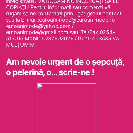
înregistrate . VĂ RUGĂM NU ÎNCERCAŢI SĂ LE
COPIAŢI ! Pentru informaţii sau comenzi vă
rugăm să ne contactaţi prin : gadget-ul contact
sau la E-mail :euroanimode@euroanimode.ro
euroanimode@yahoo.com /
euroanimode@gmail.com sau :Tel/Fax:0254-
515015 Mobil : 0787802926 / 0721-403635 VĂ
MULŢUMIM !
Am nevoie urgent de o şepcuţă,
o pelerină, o… scrie-ne !