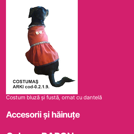
Costum bluză şi fustă, ornat cu dantelă
Accesorii și hăinuțe