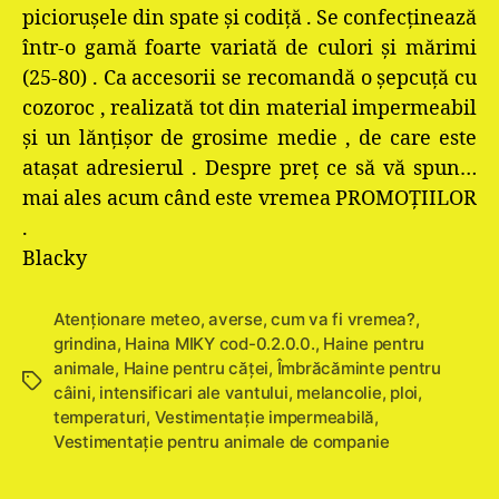
picioruşele din spate şi codiţă . Se confecţinează
într-o gamă foarte variată de culori şi mărimi
(25-80) . Ca accesorii se recomandă o şepcuţă cu
cozoroc , realizată tot din material impermeabil
şi un lănţişor de grosime medie , de care este
ataşat adresierul . Despre preţ ce să vă spun…
mai ales acum când este vremea PROMOŢIILOR
.
Blacky
Atenţionare meteo
,
averse
,
cum va fi vremea?
,
grindina
,
Haina MIKY cod-0.2.0.0.
,
Haine pentru
animale
,
Haine pentru căţei
,
Îmbrăcăminte pentru
Etichete
câini
,
intensificari ale vantului
,
melancolie
,
ploi
,
temperaturi
,
Vestimentaţie impermeabilă
,
Vestimentație pentru animale de companie