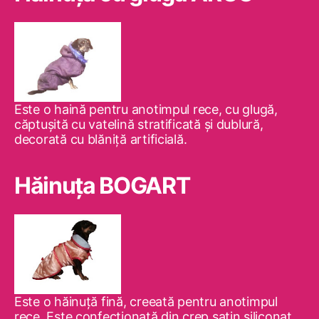
Este o haină pentru anotimpul rece, cu glugă,
căptuşită cu vatelină stratificată şi dublură,
decorată cu blăniţă artificială.
Hăinuţa BOGART
Este o hăinuţă fină, creeată pentru anotimpul
rece. Este confecţionată din crep satin siliconat,