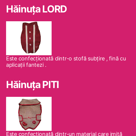
Hăinuţa LORD
Este confecţionată dintr-o stofă subţire , fină cu
aplicaţii fantezi .
Hăinuţa PITI
Este confecţionată dintr-un material care imită