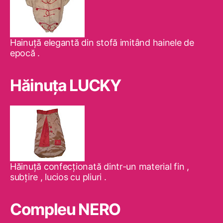
Hainuţă elegantă din stofă imitând hainele de
epocă .
Hăinuţa LUCKY
Hăinuţă confecţionată dintr-un material fin ,
subţire , lucios cu pliuri .
Compleu NERO