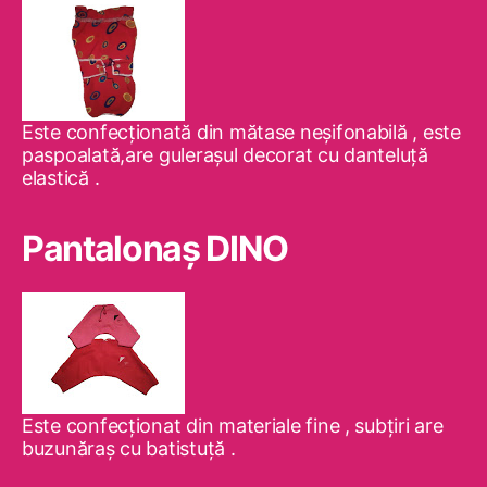
Este confecţionată din mătase neşifonabilă , este
paspoalată,are guleraşul decorat cu danteluţă
elastică .
Pantalonaş DINO
Este confecţionat din materiale fine , subţiri are
buzunăraş cu batistuţă .