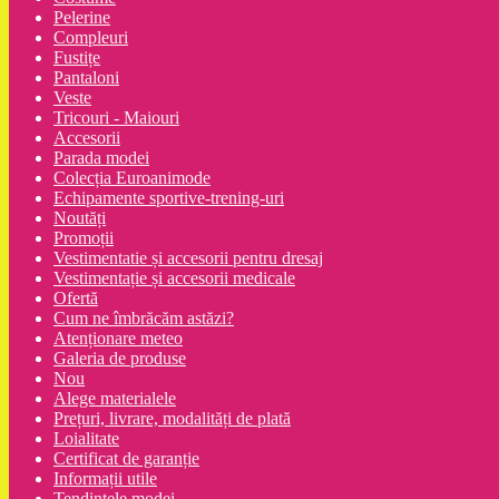
Pelerine
Compleuri
Fustițe
Pantaloni
Veste
Tricouri - Maiouri
Accesorii
Parada modei
Colecția Euroanimode
Echipamente sportive-trening-uri
Noutăți
Promoții
Vestimentatie și accesorii pentru dresaj
Vestimentație și accesorii medicale
Ofertă
Cum ne îmbrăcăm astăzi?
Atenționare meteo
Galeria de produse
Nou
Alege materialele
Prețuri, livrare, modalități de plată
Loialitate
Certificat de garanție
Informații utile
Tendințele modei