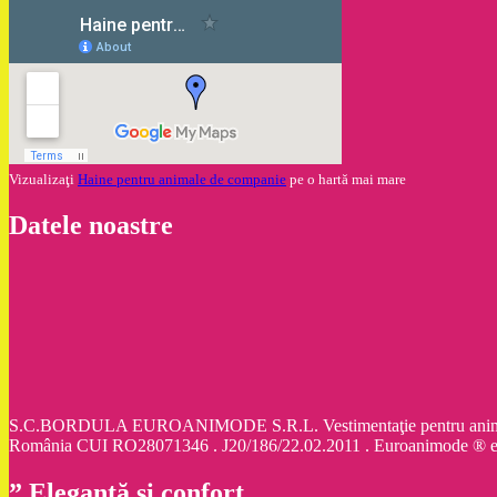
Vizualizaţi
Haine pentru animale de companie
pe o hartă mai mare
Datele noastre
S.C.BORDULA EUROANIMODE S.R.L. Vestimentaţie pentru animale d
România CUI RO28071346 . J20/186/22.02.2011 . Euroanimode ® 
” Eleganţă şi confort „