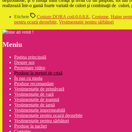
neşifonabile, şi o fustiţă mini creaţă şi tivită cu un paspoal, tot din
realizează într-o gamă foarte variată de culori şi combinaţii de culori
Etichete
Costum DORA cod-0.0.8.8.
,
Costume
,
Haine pent
pentru ocazii deosebite
,
Vestimentaţie pentru sărbători
Meniu
Pagina principală
Despre noi
Prezentare video
Produse la prețuri de criză
În pas cu moda
Produse recomandate
Vestimentație de primăvară
Vestimentație de vară
Vestimentație de toamnă
Vestimentație de iarnă
Vestimentație impermeabilă
Vestimentație pentru ocazii deosebite
Vestimentație pentru sărbători
Produse la pachet
Costume