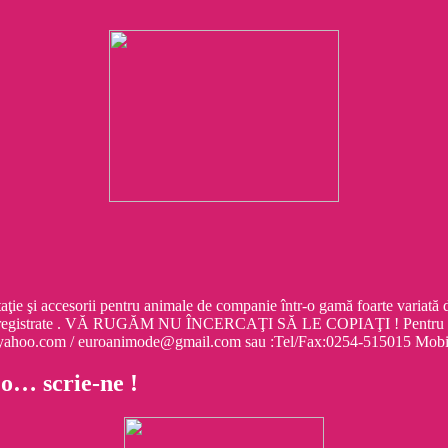
cesorii pentru animale de companie într-o gamă foarte variată de mo
egistrate . VĂ RUGĂM NU ÎNCERCAŢI SĂ LE COPIAŢI ! Pentru informa
e@yahoo.com / euroanimode@gmail.com sau :Tel/Fax:0254-515015 M
 o… scrie-ne !