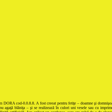
 DORA cod-0.0.8.8. A fost creeat pentru fetiţe – doamne şi domnişoare
 nu agaţă blăniţa – şi se realizează în culori uni vesele sau cu imprim