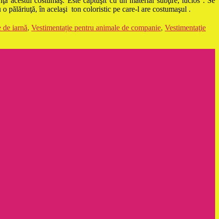
anţă acestui costumaş. Este căptuşit cu un material subţire, lucios . Se
 pălăriuţă, în acelaşi ton coloristic pe care-l are costumaşul .
 de iarnă
,
Vestimentație pentru animale de companie
,
Vestimentaţie