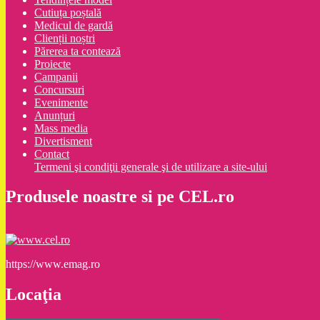
Cutiuța poștală
Medicul de gardă
Clienții noștri
Părerea ta contează
Proiecte
Campanii
Concursuri
Evenimente
Anunțuri
Mass media
Divertisment
Contact
Termeni şi condiţii generale şi de utilizare a site-ului
Produsele noastre si pe CEL.ro
https://www.emag.ro
Locaţia