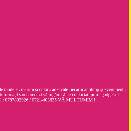
dele , mărimi şi culori, adecvate fiecărui anotimp şi eveniment .
ţii sau comenzi vă rugăm să ne contactaţi prin : gadget-ul
obil : 0787802926 / 0721-403635 VĂ MULŢUMIM !