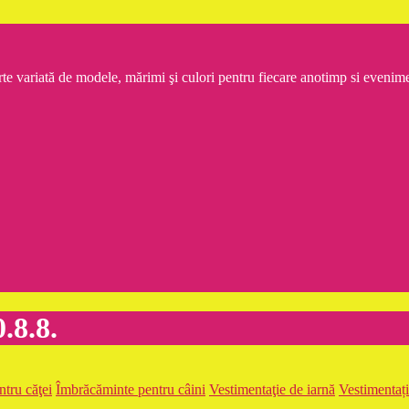
rte variată de modele, mărimi şi culori pentru fiecare anotimp si even
.8.8.
tru căţei
Îmbrăcăminte pentru câini
Vestimentaţie de iarnă
Vestimentaț