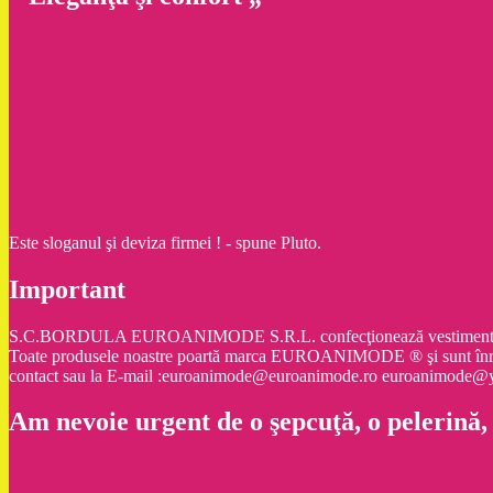
Este sloganul şi deviza firmei ! - spune Pluto.
Important
S.C.BORDULA EUROANIMODE S.R.L. confecţionează vestimentaţie şi ac
Toate produsele noastre poartă marca EUROANIMODE ® şi sunt înr
contact sau la E-mail :euroanimode@euroanimode.ro euroanimod
Am nevoie urgent de o şepcuţă, o pelerină,