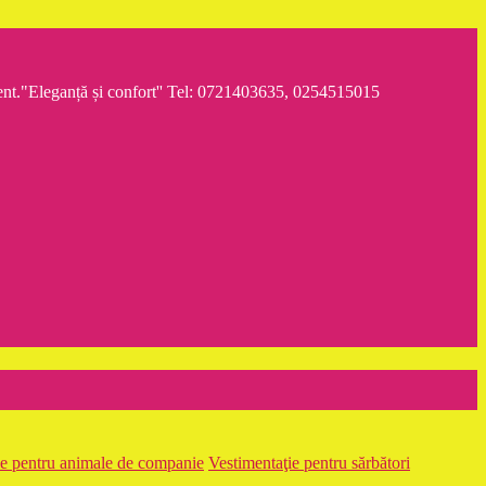
iment."Eleganță și confort'' Tel: 0721403635, 0254515015
ie pentru animale de companie
Vestimentaţie pentru sărbători