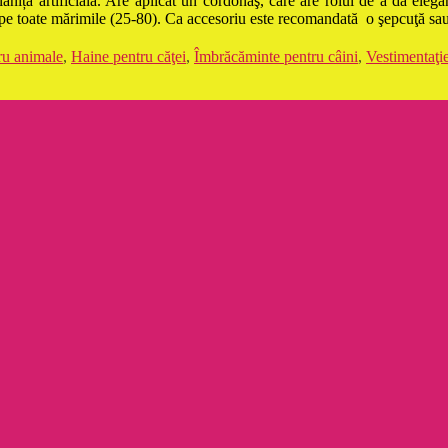
 blăniță artificială. Are aplicat un cordonaş, care are rolul de a da eleg
, pe toate mărimile (25-80). Ca accesoriu este recomandată o şepcuţă sau o
ru animale
,
Haine pentru căţei
,
Îmbrăcăminte pentru câini
,
Vestimentaţie