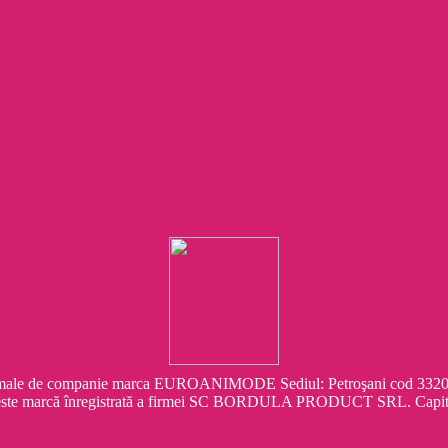
e companie marca EUROANIMODE Sediul: Petroşani cod 332041 Str.
este marcă înregistrată a firmei SC BORDULA PRODUCT SRL. Capit