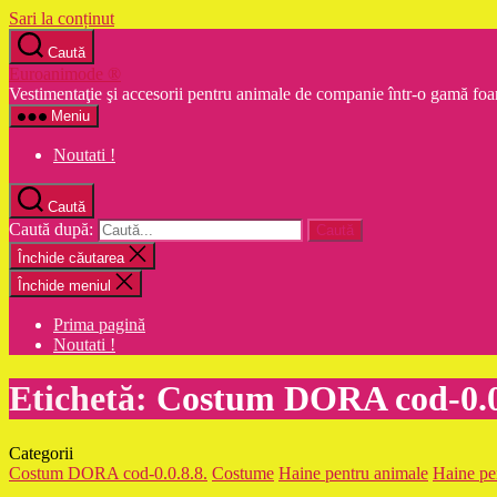
Sari la conținut
Caută
Euroanimode ®
Vestimentaţie şi accesorii pentru animale de companie într-o gamă foa
Meniu
Noutati !
Caută
Caută după:
Închide căutarea
Închide meniul
Prima pagină
Noutati !
Etichetă:
Costum DORA cod-0.0
Categorii
Costum DORA cod-0.0.8.8.
Costume
Haine pentru animale
Haine pen