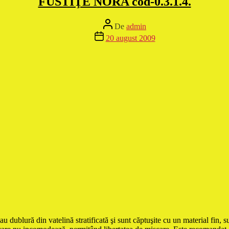
FUSTIŢE NORA cod-0.3.1.4.
Autor
De
admin
articol
Dată
20 august 2009
articol
u dublură din vatelină stratificată şi sunt căptuşite cu un material fin