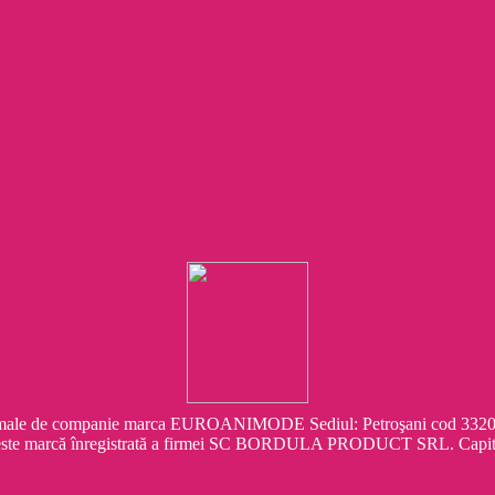
e companie marca EUROANIMODE Sediul: Petroşani cod 332041 Str.
este marcă înregistrată a firmei SC BORDULA PRODUCT SRL. Capit