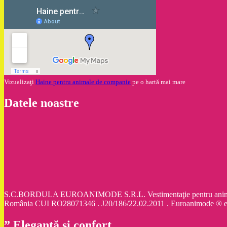
Vizualizaţi
Haine pentru animale de companie
pe o hartă mai mare
Datele noastre
S.C.BORDULA EUROANIMODE S.R.L. Vestimentaţie pentru animale d
România CUI RO28071346 . J20/186/22.02.2011 . Euroanimode ® 
” Eleganţă şi confort „