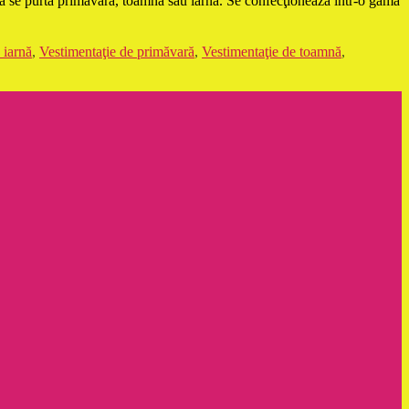
t a se purta primăvara, toamna sau iarna. Se confecţionează într-o gamă
 iarnă
,
Vestimentaţie de primăvară
,
Vestimentaţie de toamnă
,