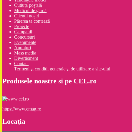
Cutiuța poștală
Medicul de gardă
Clienții noștri
Părerea ta contează
Proiecte
Campanii
Concursuri
Evenimente
Anunțuri
Mass media
Divertisment
Contact
Termeni şi condiţii generale şi de utilizare a site-ului
Produsele noastre si pe CEL.ro
https://www.emag.ro
Locaţia