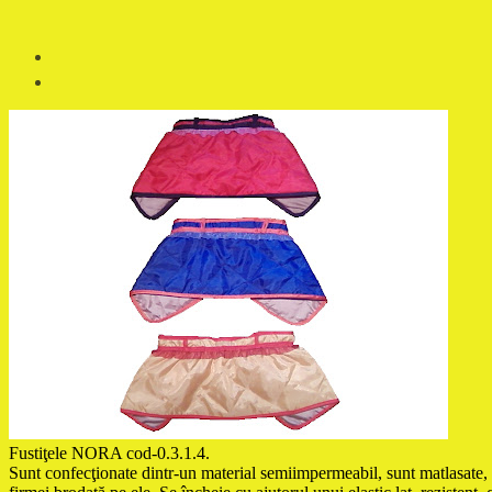
Fustiţele NORA cod-0.3.1.4.
Sunt confecţionate dintr-un material semiimpermeabil, sunt matlasate, a