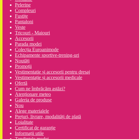
Pelerine
Compleuri
Fustițe
Pantaloni
Veste
Tricouri - Maiouri
Accesorii
Parada modei
Colecția Euroanimode
Echipamente sportive-trening-uri
Noutăți
Promoții
Vestimentatie și accesorii pentru dresaj
Vestimentație și accesorii medicale
Ofertă
Cum ne îmbrăcăm astăzi?
Atenționare meteo
Galeria de produse
Nou
Alege materialele
Prețuri, livrare, modalități de plată
Loialitate
Certificat de garanție
Informații utile
Tendințele modei