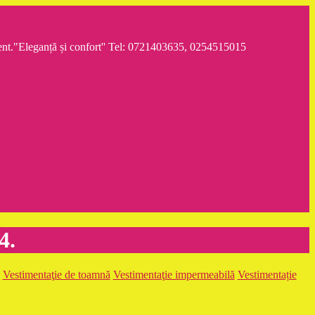
iment."Eleganță și confort'' Tel: 0721403635, 0254515015
4.
Vestimentaţie de toamnă
Vestimentaţie impermeabilă
Vestimentație