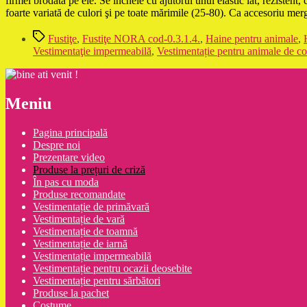
firmei brodată pe ele. Se încheie cu ajutorul unui elastic lat, reziste
foarte variată de culori şi pe toate mărimile (25-80). Ca accesoriu 
Etichete
Fustiţe
,
Fustiţe NORA cod-0.3.1.4.
,
Haine pentru animale
,
Vestimentaţie impermeabilă
,
Vestimentație pentru animale de c
Meniu
Pagina principală
Despre noi
Prezentare video
Produse la prețuri de criză
În pas cu moda
Produse recomandate
Vestimentație de primăvară
Vestimentație de vară
Vestimentație de toamnă
Vestimentație de iarnă
Vestimentație impermeabilă
Vestimentație pentru ocazii deosebite
Vestimentație pentru sărbători
Produse la pachet
Costume