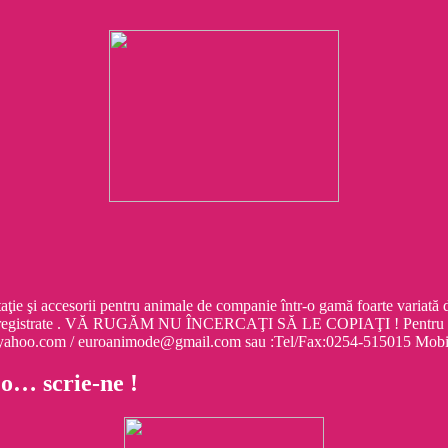
cesorii pentru animale de companie într-o gamă foarte variată de mo
egistrate . VĂ RUGĂM NU ÎNCERCAŢI SĂ LE COPIAŢI ! Pentru informa
e@yahoo.com / euroanimode@gmail.com sau :Tel/Fax:0254-515015 M
 o… scrie-ne !