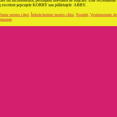
nt, care nu incomodează, permiţând libertatea de mişcare. Este recomanda
merg excelent şepcuţele KORRY sau pălăriuţele ABBY.
Haine pentru căţei
,
Îmbrăcăminte pentru câini
,
Noutăţi
,
Vestimentaţie de
ompanie