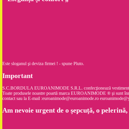
Este sloganul şi deviza firmei ! - spune Pluto.
Important
S.C.BORDULA EUROANIMODE S.R.L. confecţionează vestimentaţie şi ac
Toate produsele noastre poartă marca EUROANIMODE ® şi sunt înr
contact sau la E-mail :euroanimode@euroanimode.ro euroanimod
Am nevoie urgent de o şepcuţă, o pelerină,