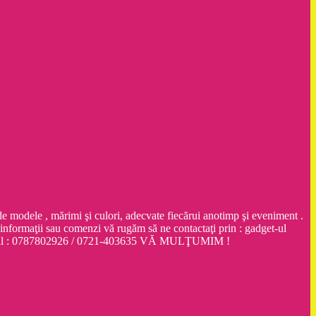
dele , mărimi şi culori, adecvate fiecărui anotimp şi eveniment .
ţii sau comenzi vă rugăm să ne contactaţi prin : gadget-ul
obil : 0787802926 / 0721-403635 VĂ MULŢUMIM !