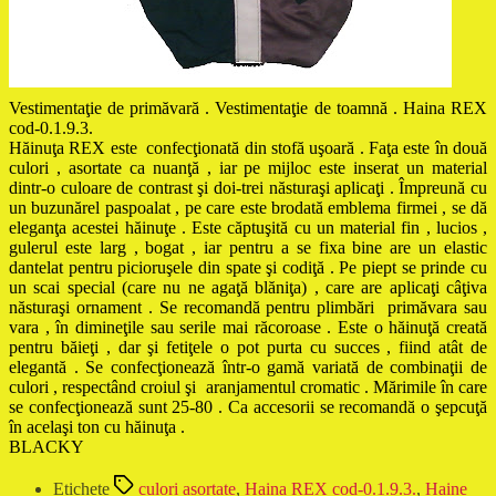
Vestimentaţie de primăvară . Vestimentaţie de toamnă . Haina REX
cod-0.1.9.3.
Hăinuţa REX este confecţionată din stofă uşoară . Faţa este în două
culori , asortate ca nuanţă , iar pe mijloc este inserat un material
dintr-o culoare de contrast şi doi-trei năsturaşi aplicaţi . Împreună cu
un buzunărel paspoalat , pe care este brodată emblema firmei , se dă
eleganţa acestei hăinuţe . Este căptuşită cu un material fin , lucios ,
gulerul este larg , bogat , iar pentru a se fixa bine are un elastic
dantelat pentru picioruşele din spate şi codiţă . Pe piept se prinde cu
un scai special (care nu ne agaţă blăniţa) , care are aplicaţi câţiva
năsturaşi ornament . Se recomandă pentru plimbări primăvara sau
vara , în dimineţile sau serile mai răcoroase . Este o hăinuţă creată
pentru băieţi , dar şi fetiţele o pot purta cu succes , fiind atât de
elegantă . Se confecţionează într-o gamă variată de combinaţii de
culori , respectând croiul şi aranjamentul cromatic . Mărimile în care
se confecţionează sunt 25-80 . Ca accesorii se recomandă o şepcuţă
în acelaşi ton cu hăinuţa .
BLACKY
Etichete
culori asortate
,
Haina REX cod-0.1.9.3.
,
Haine