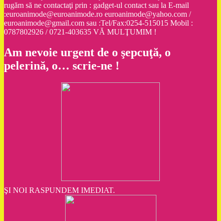
rugăm să ne contactaţi prin : gadget-ul contact sau la E-mail
:euroanimode@euroanimode.ro euroanimode@yahoo.com /
euroanimode@gmail.com sau :Tel/Fax:0254-515015 Mobil :
0787802926 / 0721-403635 VĂ MULŢUMIM !
Am nevoie urgent de o şepcuţă, o
pelerină, o… scrie-ne !
ŞI NOI RASPUNDEM IMEDIAT.