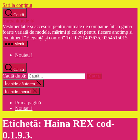
Sari la conținut
Caută
Euroanimode ®
Vestimentaţie şi accesorii pentru animale de companie într-o gamă
foarte variată de modele, mărimi şi culori pentru fiecare anotimp si
eveniment."Eleganță și confort'' Tel: 0721403635, 0254515015
Meniu
Noutati !
Caută
Caută după:
Închide căutarea
Închide meniul
Prima pagină
Noutati !
Etichetă:
Haina REX cod-
0.1.9.3.