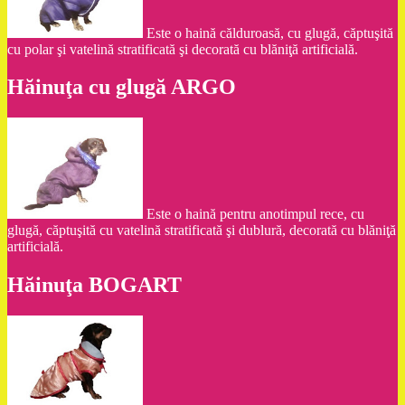
Este o haină călduroasă, cu glugă, căptuşită
cu polar şi vatelină stratificată şi decorată cu blăniţă artificială.
Hăinuţa cu glugă ARGO
Este o haină pentru anotimpul rece, cu
glugă, căptuşită cu vatelină stratificată şi dublură, decorată cu blăniţă
artificială.
Hăinuţa BOGART