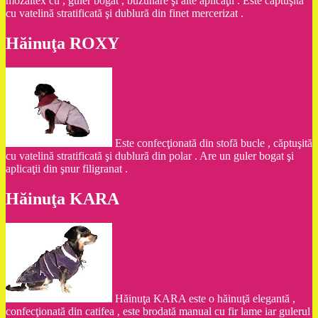
mozaitex cu , guler bogat , buzunare şi alte aplicaţii . Este căptuşită
cu vatelină stratificată şi dublură din finet mercerizat .
Hăinuţa ROXY
Este confecţionată din stofă bucle , căptuşită
cu vatelină stratificată şi dublură din polar . Are un guler bogat şi
aplicaţii din şnur filigranat .
Hăinuţa KARA
Hăinuţa KARA este o hăinuţă elegantă ,
confecţionată din catifea , este brodată manual cu fir lame iar gulerul