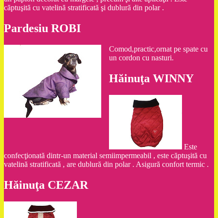
căptuşită cu vatelină stratificată şi dublură din polar .
Pardesiu ROBI
Comod,practic,ornat pe spate cu
un cordon cu nasturi.
Hăinuţa WINNY
Este
confecţionată dintr-un material semiimpermeabil , este căptuşită cu
vatelină stratificată , are dublură din polar . Asigură confort termic .
Hăinuţa CEZAR