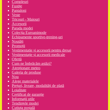
Compleuri
Fustițe
Pantaloni
Veste
Tricouri - Maiouri
Accesorii
Parada modei
Colecția Euroanimode
Echipamente sportive-trening-uri
Noutăți
Promoții
Vestimentatie și accesorii pentru dresaj
Vestimentație și accesorii medicale
Ofertă
Cum ne îmbrăcăm astăzi?
Atenționare meteo
Galeria de produse
Nou
Alege materialele
Prețuri, livrare, modalități de plată
Loialitate
Certificat de garanție
Informații utile
Tendințele modei
Cutiuța poștală