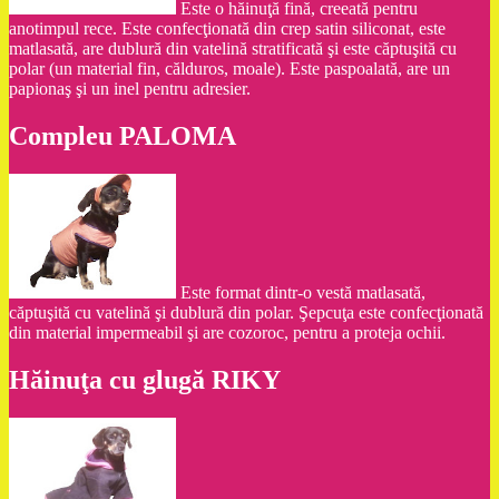
Este o hăinuţă fină, creeată pentru
anotimpul rece. Este confecţionată din crep satin siliconat, este
matlasată, are dublură din vatelină stratificată şi este căptuşită cu
polar (un material fin, călduros, moale). Este paspoalată, are un
papionaş şi un inel pentru adresier.
Compleu PALOMA
Este format dintr-o vestă matlasată,
căptuşită cu vatelină şi dublură din polar. Şepcuţa este confecţionată
din material impermeabil şi are cozoroc, pentru a proteja ochii.
Hăinuţa cu glugă RIKY