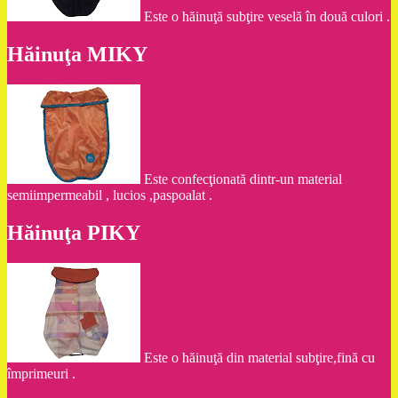
Este o hăinuţă subţire veselă în două culori .
Hăinuţa MIKY
Este confecţionată dintr-un material
semiimpermeabil , lucios ,paspoalat .
Hăinuţa PIKY
Este o hăinuţă din material subţire,fină cu
împrimeuri .