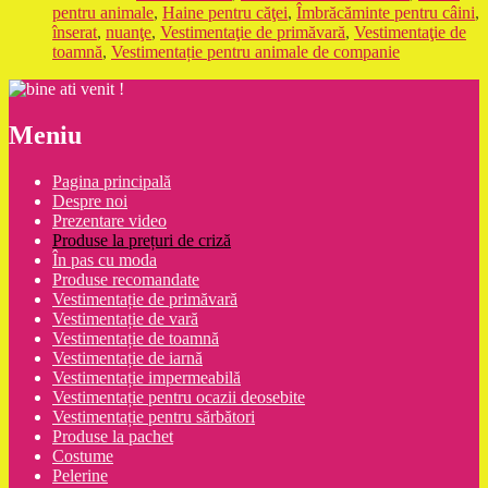
pentru animale
,
Haine pentru căţei
,
Îmbrăcăminte pentru câini
,
înserat
,
nuanţe
,
Vestimentaţie de primăvară
,
Vestimentaţie de
toamnă
,
Vestimentație pentru animale de companie
Meniu
Pagina principală
Despre noi
Prezentare video
Produse la prețuri de criză
În pas cu moda
Produse recomandate
Vestimentație de primăvară
Vestimentație de vară
Vestimentație de toamnă
Vestimentație de iarnă
Vestimentație impermeabilă
Vestimentație pentru ocazii deosebite
Vestimentație pentru sărbători
Produse la pachet
Costume
Pelerine