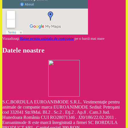
Vizualizaţi
Haine pentru animale de companie
pe o hartă mai mare
Datele noastre
S.C.BORDULA EUROANIMODE S.R.L. Vestimentaţie pentru
animale de companie marca EUROANIMODE Sediul: Petroşani
cod 332041 Str.9Mai. Bl.2 . Sc.2 . Etj.2 . Ap.8 . Cam.3 Jud.
Hunedoara România CUI RO28071346 . J20/186/22.02.2011 .
Euroanimode ® este marcă înregistrată a firmei SC BORDULA
PRODUCT SRL. Capital social 200 RON