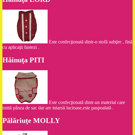
Este confecţionată dintr-o stofă subţire , fină
cu aplicaţii fantezi .
Hăinuţa PITI
Este confecţionată dintr-un material care
imită pânza de sac dar are intarsii lucioase,este paspoalată .
Pălăriuţe MOLLY