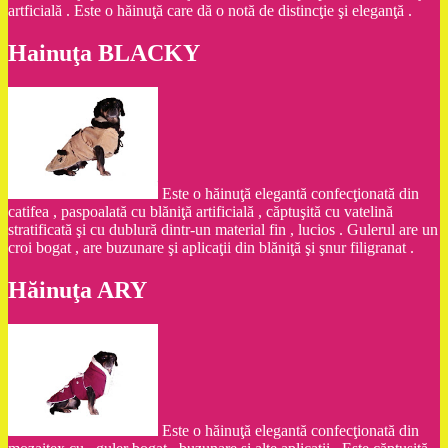
artficială . Este o hăinuţă care dă o notă de distincţie şi eleganţă .
Hainuţa BLACKY
Este o hăinuţă elegantă confecţionată din
catifea , paspoalată cu blăniţă artificială , căptuşită cu vatelină
stratificată şi cu dublură dintr-un material fin , lucios . Gulerul are un
croi bogat , are buzunare şi aplicaţii din blăniţă şi şnur filigranat .
Hăinuţa ARY
Este o hăinuţă elegantă confecţionată din