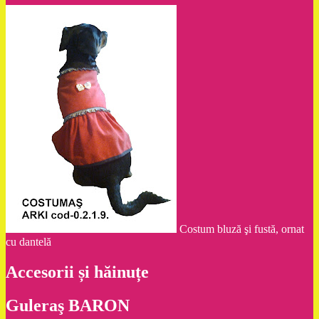
Costum bluză şi fustă, ornat
cu dantelă
Accesorii și hăinuțe
Guleraş BARON