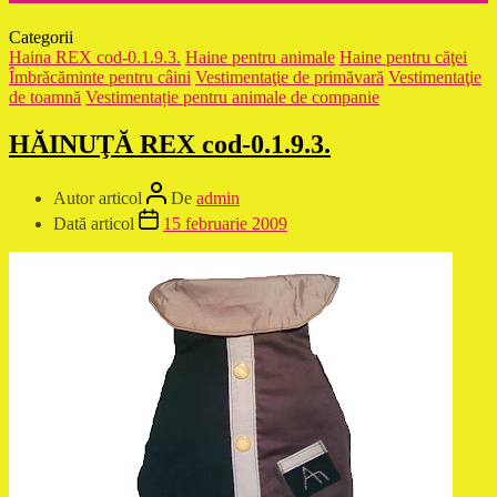
Categorii
Haina REX cod-0.1.9.3.
Haine pentru animale
Haine pentru căţei
Îmbrăcăminte pentru câini
Vestimentaţie de primăvară
Vestimentaţie
de toamnă
Vestimentație pentru animale de companie
HĂINUŢĂ REX cod-0.1.9.3.
Autor articol
De
admin
Dată articol
15 februarie 2009