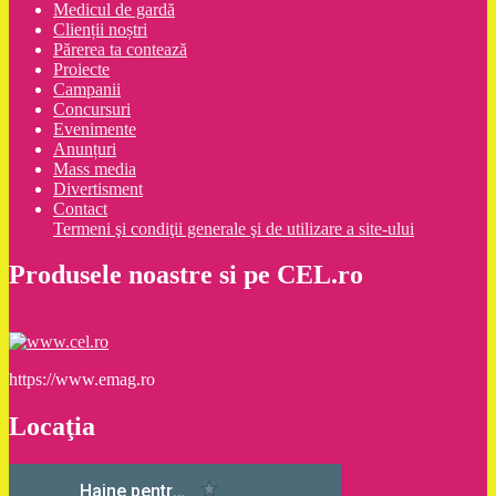
Medicul de gardă
Clienții noștri
Părerea ta contează
Proiecte
Campanii
Concursuri
Evenimente
Anunțuri
Mass media
Divertisment
Contact
Termeni şi condiţii generale şi de utilizare a site-ului
Produsele noastre si pe CEL.ro
https://www.emag.ro
Locaţia