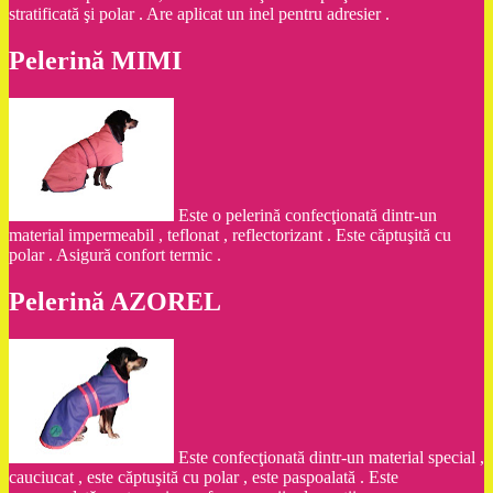
stratificată şi polar . Are aplicat un inel pentru adresier .
Pelerină MIMI
Este o pelerină confecţionată dintr-un
material impermeabil , teflonat , reflectorizant . Este căptuşită cu
polar . Asigură confort termic .
Pelerină AZOREL
Este confecţionată dintr-un material special ,
cauciucat , este căptuşită cu polar , este paspoalată . Este