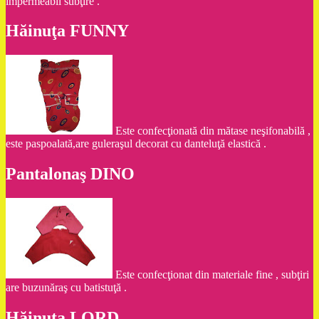
impermeabil subţire .
Hăinuţa FUNNY
Este confecţionată din mătase neşifonabilă ,
este paspoalată,are guleraşul decorat cu danteluţă elastică .
Pantalonaş DINO
Este confecţionat din materiale fine , subţiri
are buzunăraş cu batistuţă .
Hăinuţa LORD