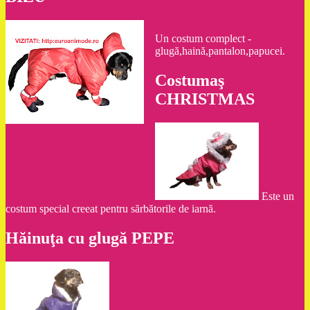
Un costum complect -
glugă,haină,pantalon,papucei.
Costumaş
CHRISTMAS
Este un
costum special creeat pentru sărbătorile de iarnă.
Hăinuţa cu glugă PEPE