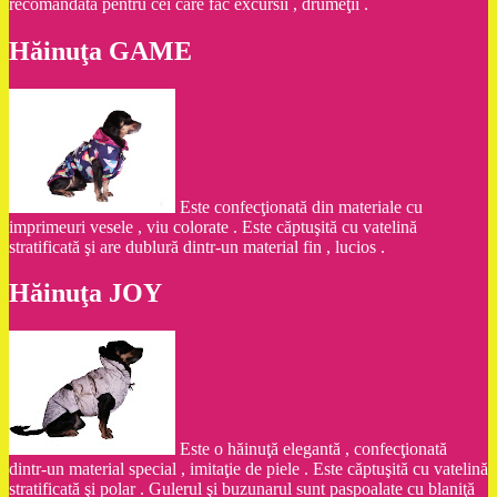
recomandată pentru cei care fac excursii , drumeţii .
Hăinuţa GAME
Este confecţionată din materiale cu
imprimeuri vesele , viu colorate . Este căptuşită cu vatelină
stratificată şi are dublură dintr-un material fin , lucios .
Hăinuţa JOY
Este o hăinuţă elegantă , confecţionată
dintr-un material special , imitaţie de piele . Este căptuşită cu vatelină
stratificată şi polar . Gulerul şi buzunarul sunt paspoalate cu blaniţă