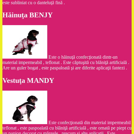
este subliniat cu o danteluţă fină .
Hăinuţa BENJY
Este o hăinuţă confecţionată dintr-un
material impermeabil , teflonat . Este căptuşită cu blăniţă artificială .
Are un guler bogat , este paspaloată şi are diferite aplicaţii fantezi .
Vestuţa MANDY
Este confecţionată din material impermeabil
teflonat , este paspoalată cu blăniţă artificială , este ornată pe piept cu
un papion decorat cu mărgele , precum şi alte aplicaţii . Este