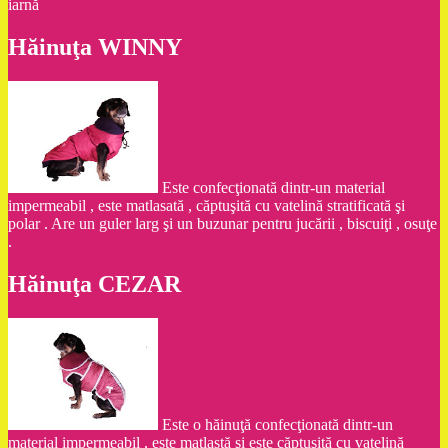
iarnă
Hăinuţa WINNY
Este confecţionată dintr-un material
impermeabil , este matlasată , căptuşită cu vatelină stratificată şi
polar . Are un guler larg şi un buzunar pentru jucării , biscuiţi , osuţe
.
Hăinuţa CEZAR
Este o hăinuţă confecţionată dintr-un
material impermeabil , este matlastă şi este căptuşită cu vatelină