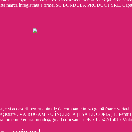
este marcă înregistrată a firmei SC BORDULA PRODUCT SRL. Capit
cesorii pentru animale de companie într-o gamă foarte variată de mo
egistrate . VĂ RUGĂM NU ÎNCERCAŢI SĂ LE COPIAŢI ! Pentru informa
e@yahoo.com / euroanimode@gmail.com sau :Tel/Fax:0254-515015 M
 o… scrie-ne !