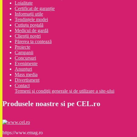
Loialitate
Certificat de garanție
Informații utile
Tendințele modei
Cutiuța poștală
Medicul de gardă
Clienții noștri
Părerea ta contează
Proiecte
Campanii
Concursuri
Evenimente
Anunțuri
Mass media
Divertisment
Contact
Termeni şi condiţii generale şi de utilizare a site-ului
Produsele noastre si pe CEL.ro
https://www.emag.ro