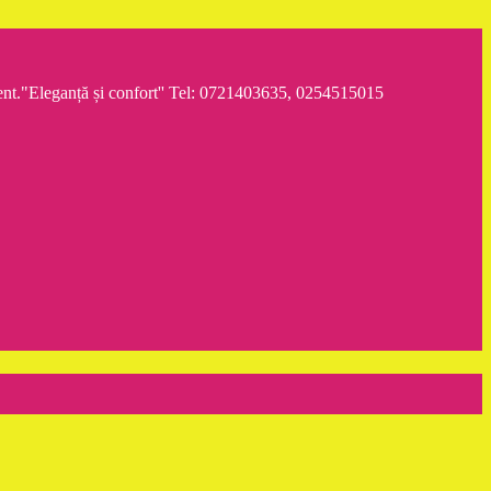
iment."Eleganță și confort'' Tel: 0721403635, 0254515015