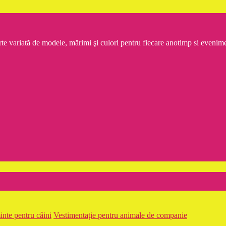
rte variată de modele, mărimi şi culori pentru fiecare anotimp si even
nte pentru câini
Vestimentație pentru animale de companie