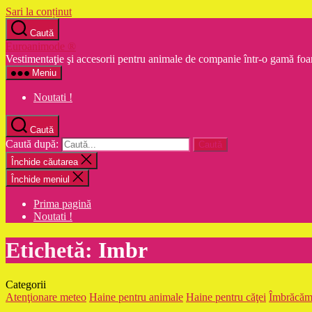
Sari la conținut
Caută
Euroanimode ®
Vestimentaţie şi accesorii pentru animale de companie într-o gamă foa
Meniu
Noutati !
Caută
Caută după:
Închide căutarea
Închide meniul
Prima pagină
Noutati !
Etichetă:
Imbr
Categorii
Atenţionare meteo
Haine pentru animale
Haine pentru căţei
Îmbrăcămi