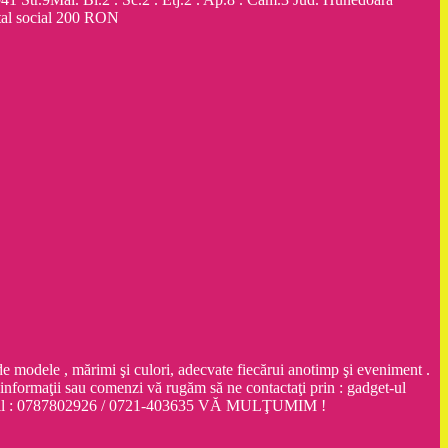
al social 200 RON
dele , mărimi şi culori, adecvate fiecărui anotimp şi eveniment .
ţii sau comenzi vă rugăm să ne contactaţi prin : gadget-ul
obil : 0787802926 / 0721-403635 VĂ MULŢUMIM !