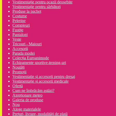
Vestimentație pentru ocazii deosebite
Vestimentație pentru sărbători
Produse la pachet
Costume
Pelerine
Compleuri
Fustițe
Pantaloni
Veste
Tricouri - Maiouri
Accesorii
Parada modei
Colecția Euroanimode
Echipamente sportive-trening-uri
Noutăți
Promoții
Vestimentatie și accesorii pentru dresaj
Vestimentație și accesorii medicale
Ofertă
Cum ne îmbrăcăm astăzi?
Atenționare meteo
Galeria de produse
Nou
Alege materialele
Prețuri, livrare, modalități de plată