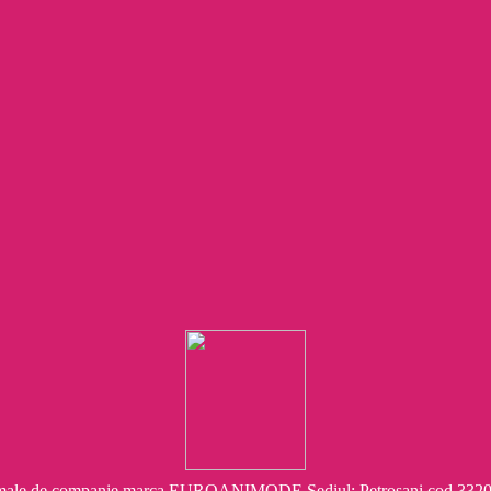
e companie marca EUROANIMODE Sediul: Petroşani cod 332041 Str.