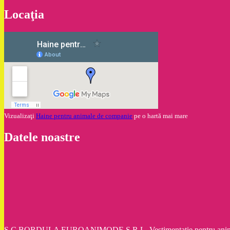
Locaţia
Vizualizaţi
Haine pentru animale de companie
pe o hartă mai mare
Datele noastre
S.C.BORDULA EUROANIMODE S.R.L. Vestimentaţie pentru animale d