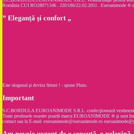
România CUI RO28071346 . J20/186/22.02.2011 . Euroanimode ® 
” Eleganţă şi confort „
Este sloganul şi deviza firmei ! - spune Pluto.
Important
S.C.BORDULA EUROANIMODE S.R.L. confecţionează vestimentaţie şi ac
Toate produsele noastre poartă marca EUROANIMODE ® şi sunt înr
contact sau la E-mail :euroanimode@euroanimode.ro euroanimod
Am nevoie urgent de o şepcuţă, o pelerină,