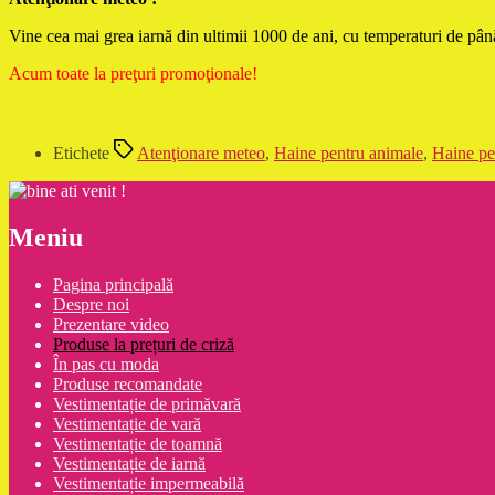
Vine cea mai grea iarnă din ultimii 1000 de ani, cu temperaturi de până 
Acum toate la preţuri promoţionale!
Etichete
Atenţionare meteo
,
Haine pentru animale
,
Haine pe
Meniu
Pagina principală
Despre noi
Prezentare video
Produse la prețuri de criză
În pas cu moda
Produse recomandate
Vestimentație de primăvară
Vestimentație de vară
Vestimentație de toamnă
Vestimentație de iarnă
Vestimentație impermeabilă