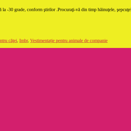
la -30 grade, conform ştirilor .Procuraţi-vă din timp hăinuţele, şepcuţel
ntru căţei
,
Imbr
,
Vestimentație pentru animale de companie