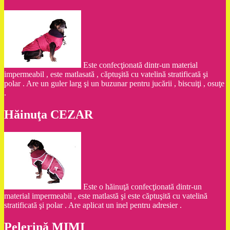
Este confecţionată dintr-un material
impermeabil , este matlasată , căptuşită cu vatelină stratificată şi
polar . Are un guler larg şi un buzunar pentru jucării , biscuiţi , osuţe
.
Hăinuţa CEZAR
Este o hăinuţă confecţionată dintr-un
material impermeabil , este matlastă şi este căptuşită cu vatelină
stratificată şi polar . Are aplicat un inel pentru adresier .
Pelerină MIMI