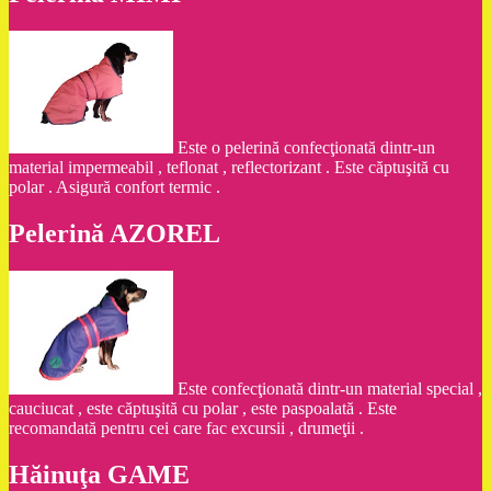
Este o pelerină confecţionată dintr-un
material impermeabil , teflonat , reflectorizant . Este căptuşită cu
polar . Asigură confort termic .
Pelerină AZOREL
Este confecţionată dintr-un material special ,
cauciucat , este căptuşită cu polar , este paspoalată . Este
recomandată pentru cei care fac excursii , drumeţii .
Hăinuţa GAME