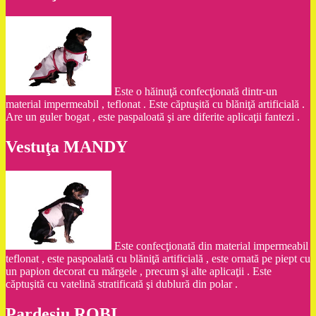
Este o hăinuţă confecţionată dintr-un
material impermeabil , teflonat . Este căptuşită cu blăniţă artificială .
Are un guler bogat , este paspaloată şi are diferite aplicaţii fantezi .
Vestuţa MANDY
Este confecţionată din material impermeabil
teflonat , este paspoalată cu blăniţă artificială , este ornată pe piept cu
un papion decorat cu mărgele , precum şi alte aplicaţii . Este
căptuşită cu vatelină stratificată şi dublură din polar .
Pardesiu ROBI