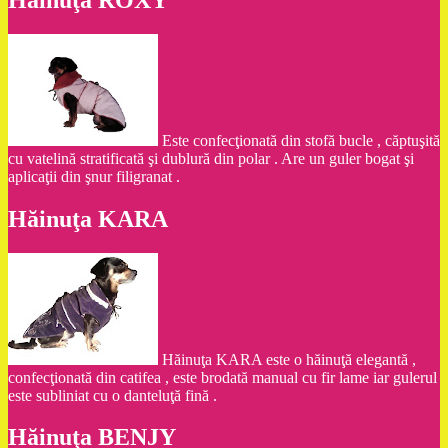
Este confecţionată din stofă bucle , căptuşită
cu vatelină stratificată şi dublură din polar . Are un guler bogat şi
aplicaţii din şnur filigranat .
Hăinuţa KARA
Hăinuţa KARA este o hăinuţă elegantă ,
confecţionată din catifea , este brodată manual cu fir lame iar gulerul
este subliniat cu o danteluţă fină .
Hăinuţa BENJY