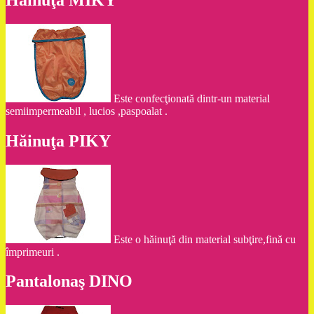
Este confecţionată dintr-un material
semiimpermeabil , lucios ,paspoalat .
Hăinuţa PIKY
Este o hăinuţă din material subţire,fină cu
împrimeuri .
Pantalonaş DINO