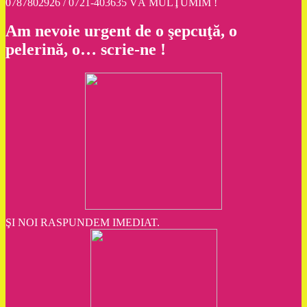
0787802926 / 0721-403635 VĂ MULŢUMIM !
Am nevoie urgent de o şepcuţă, o
pelerină, o… scrie-ne !
ŞI NOI RASPUNDEM IMEDIAT.