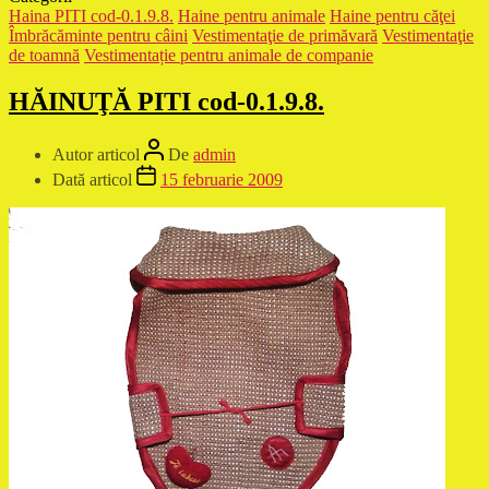
Haina PITI cod-0.1.9.8.
Haine pentru animale
Haine pentru căţei
Îmbrăcăminte pentru câini
Vestimentaţie de primăvară
Vestimentaţie
de toamnă
Vestimentație pentru animale de companie
HĂINUŢĂ PITI cod-0.1.9.8.
Autor articol
De
admin
Dată articol
15 februarie 2009