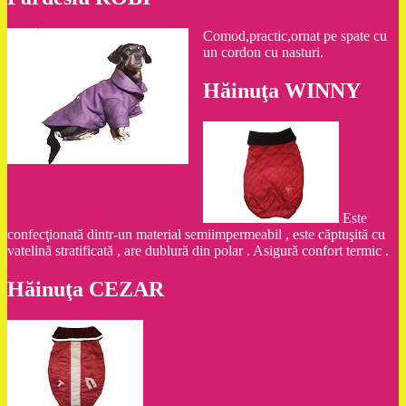
Comod,practic,ornat pe spate cu
un cordon cu nasturi.
Hăinuţa WINNY
Este
confecţionată dintr-un material semiimpermeabil , este căptuşită cu
vatelină stratificată , are dublură din polar . Asigură confort termic .
Hăinuţa CEZAR