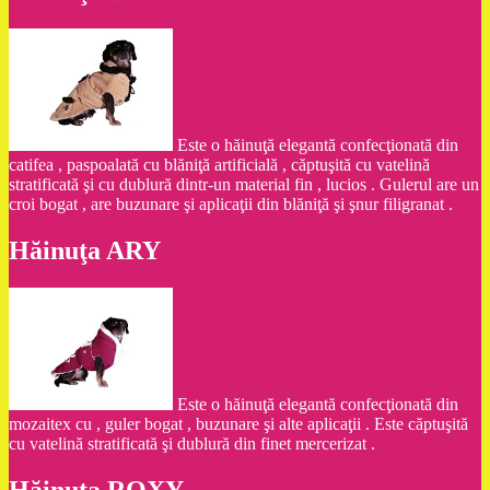
Este o hăinuţă elegantă confecţionată din
catifea , paspoalată cu blăniţă artificială , căptuşită cu vatelină
stratificată şi cu dublură dintr-un material fin , lucios . Gulerul are un
croi bogat , are buzunare şi aplicaţii din blăniţă şi şnur filigranat .
Hăinuţa ARY
Este o hăinuţă elegantă confecţionată din
mozaitex cu , guler bogat , buzunare şi alte aplicaţii . Este căptuşită
cu vatelină stratificată şi dublură din finet mercerizat .
Hăinuţa ROXY