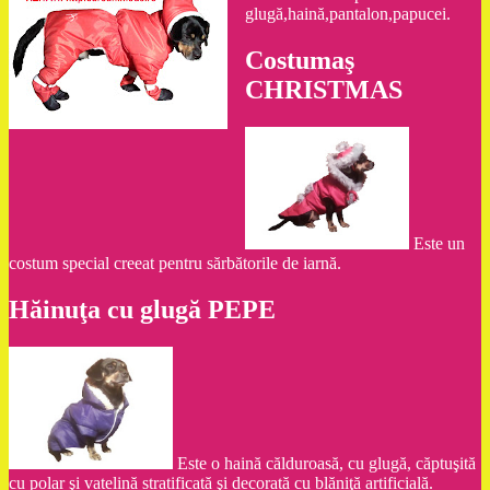
glugă,haină,pantalon,papucei.
Costumaş
CHRISTMAS
Este un
costum special creeat pentru sărbătorile de iarnă.
Hăinuţa cu glugă PEPE
Este o haină călduroasă, cu glugă, căptuşită
cu polar şi vatelină stratificată şi decorată cu blăniţă artificială.