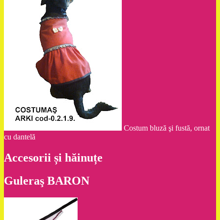
Costum bluză şi fustă, ornat
cu dantelă
Accesorii și hăinuțe
Guleraş BARON