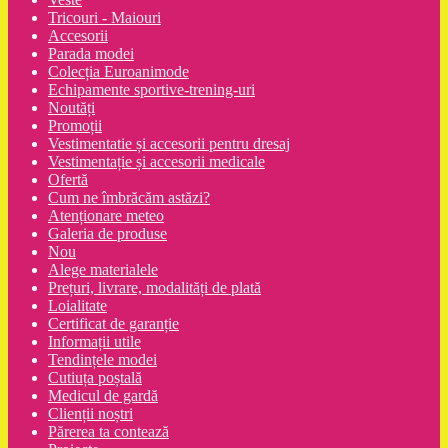
Tricouri - Maiouri
Accesorii
Parada modei
Colecția Euroanimode
Echipamente sportive-trening-uri
Noutăți
Promoții
Vestimentatie și accesorii pentru dresaj
Vestimentație și accesorii medicale
Ofertă
Cum ne îmbrăcăm astăzi?
Atenționare meteo
Galeria de produse
Nou
Alege materialele
Prețuri, livrare, modalități de plată
Loialitate
Certificat de garanție
Informații utile
Tendințele modei
Cutiuța poștală
Medicul de gardă
Clienții noștri
Părerea ta contează