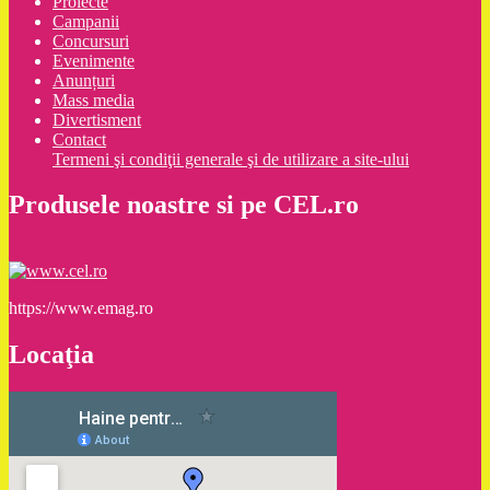
Proiecte
Campanii
Concursuri
Evenimente
Anunțuri
Mass media
Divertisment
Contact
Termeni şi condiţii generale şi de utilizare a site-ului
Produsele noastre si pe CEL.ro
https://www.emag.ro
Locaţia