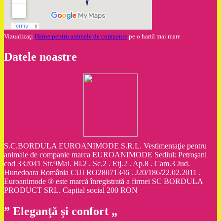
Vizualizaţi
Haine pentru animale de companie
pe o hartă mai mare
Datele noastre
S.C.BORDULA EUROANIMODE S.R.L. Vestimentaţie pentru
animale de companie marca EUROANIMODE Sediul: Petroşani
cod 332041 Str.9Mai. Bl.2 . Sc.2 . Etj.2 . Ap.8 . Cam.3 Jud.
Hunedoara România CUI RO28071346 . J20/186/22.02.2011 .
Euroanimode ® este marcă înregistrată a firmei SC BORDULA
PRODUCT SRL. Capital social 200 RON
” Eleganţă şi confort „