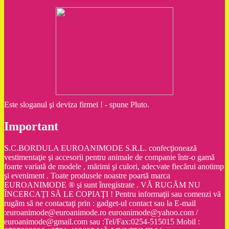
Este sloganul şi deviza firmei ! - spune Pluto.
Important
S.C.BORDULA EUROANIMODE S.R.L. confecţionează
vestimentaţie şi accesorii pentru animale de companie într-o gamă
foarte variată de modele , mărimi şi culori, adecvate fiecărui anotimp
şi eveniment . Toate produsele noastre poartă marca
EUROANIMODE ® şi sunt înregistrate . VĂ RUGĂM NU
ÎNCERCAŢI SĂ LE COPIAŢI ! Pentru informaţii sau comenzi vă
rugăm să ne contactaţi prin : gadget-ul contact sau la E-mail
:euroanimode@euroanimode.ro euroanimode@yahoo.com /
euroanimode@gmail.com sau :Tel/Fax:0254-515015 Mobil :