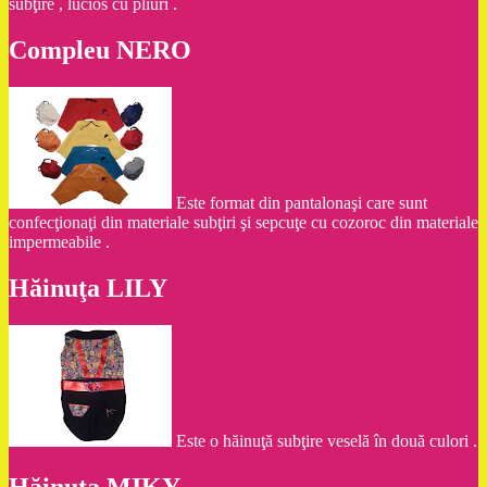
subţire , lucios cu pliuri .
Compleu NERO
Este format din pantalonaşi care sunt
confecţionaţi din materiale subţiri şi sepcuţe cu cozoroc din materiale
impermeabile .
Hăinuţa LILY
Este o hăinuţă subţire veselă în două culori .
Hăinuţa MIKY