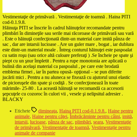
Vestimentaţie de primăvară . Vestimentaţie de toamnă . Haina PITI
cod-0.1.9.8.
Hăinuţa PITI se înscrie în cadrul hăinuţelor recomandate pentru
plimbări în dimineţile sau serile mai răcoroase de primăvară sau vară
. Este o hăinuţă confecţionată dintr-un material care imită pânza de
sac , dar are intarsii lucioase . Are un guler mare , bogat , iar dublura
este dintr-un material moale . Întreg conturul hăinuţei este paspoalat
cu satin roşu (sau orice altă culoare preferaţi ) .Se încheie pe spate şi
piept cu un şnur împletit . Pentru a rupe monotonia are aplicată o
bulină din acelaşi material ca paspoalul , pe care este brodată
emblema firmei , iar în partea opusă- opţional – se pun diferite
jucării mici . Pentru a nu aluneca se fixează cu ajutorul unui elastic
de picioruşele din spate şi codiţă . Se confecţionează în toate
mărimile- 25-80 . La această hăinuţă se recomandă ca accesorii
şepcuţele cu cozoroc în culori vii , vesele şi nelipsitul adresier .
BLACKY
Etichete
dimineaţa
,
Haina PITI cod-0.1.9.8.
,
Haine pentru
animale
,
Haine pentru căţei
,
Îmbrăcăminte pentru câini
,
imită
,
intarsii
,
lucioase
,
pânza de sac
,
plimbări
,
seara
,
Vestimentaţie
de primăvară
,
Vestimentaţie de toamnă
,
Vestimentație pentru
animale de companie