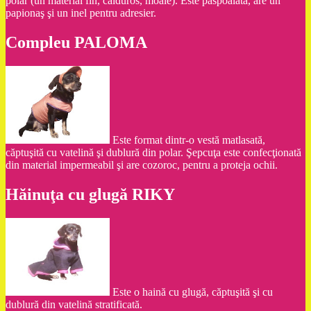
polar (un material fin, călduros, moale). Este paspoalată, are un
papionaş şi un inel pentru adresier.
Compleu PALOMA
Este format dintr-o vestă matlasată,
căptuşită cu vatelină şi dublură din polar. Şepcuţa este confecţionată
din material impermeabil şi are cozoroc, pentru a proteja ochii.
Hăinuţa cu glugă RIKY
Este o haină cu glugă, căptuşită şi cu
dublură din vatelină stratificată.