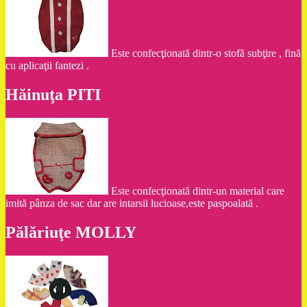
Este confecţionată dintr-o stofă subţire , fină
cu aplicaţii fantezi .
Hăinuţa PITI
Este confecţionată dintr-un material care
imită pânza de sac dar are intarsii lucioase,este paspoalată .
Pălăriuţe MOLLY