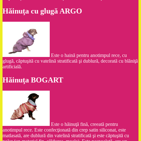
Hăinuţa cu glugă ARGO
Este o haină pentru anotimpul rece, cu
glugă, căptuşită cu vatelină stratificată şi dublură, decorată cu blăniţă
artificială.
Hăinuţa BOGART
Este o hăinuţă fină, creeată pentru
anotimpul rece. Este confecţionată din crep satin siliconat, este
matlasată, are dublură din vatelină stratificată şi este căptuşită cu