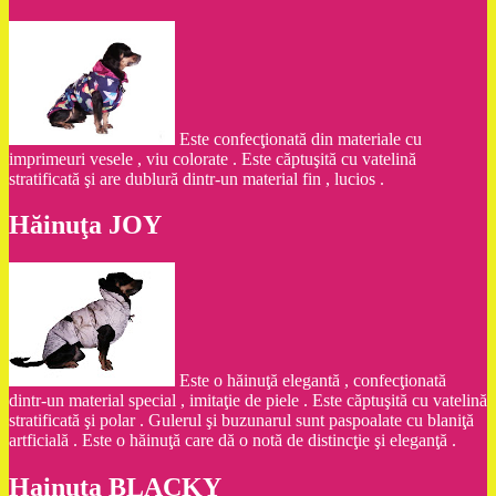
Este confecţionată din materiale cu
imprimeuri vesele , viu colorate . Este căptuşită cu vatelină
stratificată şi are dublură dintr-un material fin , lucios .
Hăinuţa JOY
Este o hăinuţă elegantă , confecţionată
dintr-un material special , imitaţie de piele . Este căptuşită cu vatelină
stratificată şi polar . Gulerul şi buzunarul sunt paspoalate cu blaniţă
artficială . Este o hăinuţă care dă o notă de distincţie şi eleganţă .
Hainuţa BLACKY