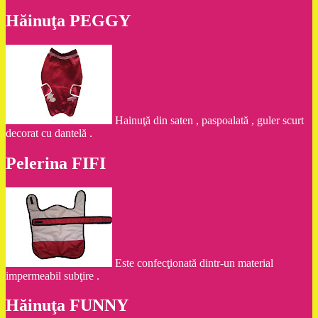
Hăinuţa PEGGY
Hainuţă din saten , paspoalată , guler scurt
decorat cu dantelă .
Pelerina FIFI
Este confecţionată dintr-un material
impermeabil subţire .
Hăinuţa FUNNY