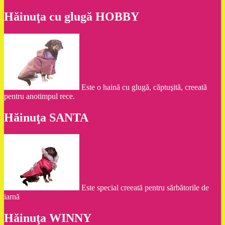
Hăinuţa cu glugă HOBBY
Este o haină cu glugă, căptuşită, creeată
pentru anotimpul rece.
Hăinuţa SANTA
Este special creeată pentru sărbătorile de
iarnă
Hăinuţa WINNY