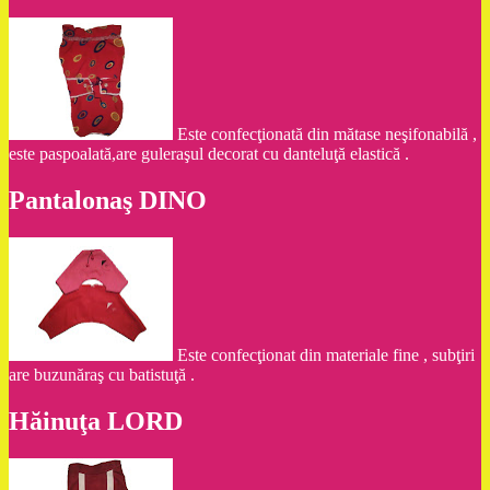
Este confecţionată din mătase neşifonabilă ,
este paspoalată,are guleraşul decorat cu danteluţă elastică .
Pantalonaş DINO
Este confecţionat din materiale fine , subţiri
are buzunăraş cu batistuţă .
Hăinuţa LORD