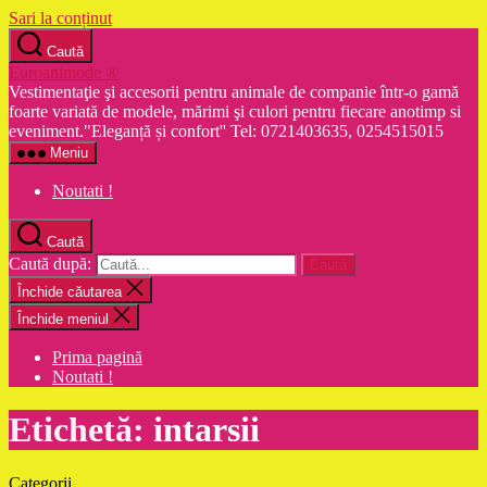
Sari la conținut
Caută
Euroanimode ®
Vestimentaţie şi accesorii pentru animale de companie într-o gamă
foarte variată de modele, mărimi şi culori pentru fiecare anotimp si
eveniment."Eleganță și confort'' Tel: 0721403635, 0254515015
Meniu
Noutati !
Caută
Caută după:
Închide căutarea
Închide meniul
Prima pagină
Noutati !
Etichetă:
intarsii
Categorii