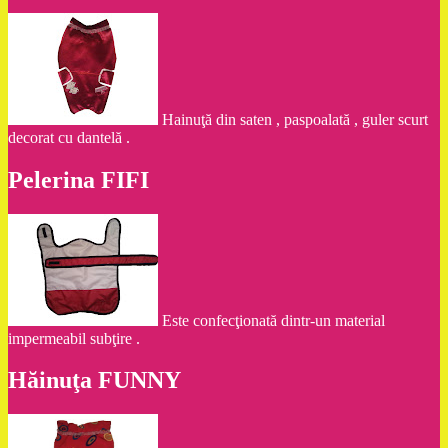
Hainuţă din saten , paspoalată , guler scurt
decorat cu dantelă .
Pelerina FIFI
Este confecţionată dintr-un material
impermeabil subţire .
Hăinuţa FUNNY