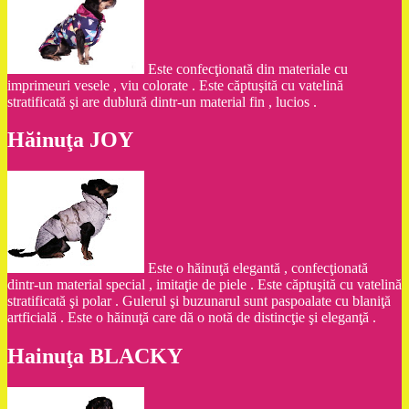
Este confecţionată din materiale cu
imprimeuri vesele , viu colorate . Este căptuşită cu vatelină
stratificată şi are dublură dintr-un material fin , lucios .
Hăinuţa JOY
Este o hăinuţă elegantă , confecţionată
dintr-un material special , imitaţie de piele . Este căptuşită cu vatelină
stratificată şi polar . Gulerul şi buzunarul sunt paspoalate cu blaniţă
artficială . Este o hăinuţă care dă o notă de distincţie şi eleganţă .
Hainuţa BLACKY