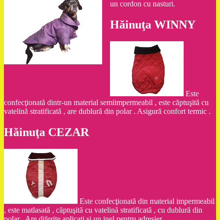
un cordon cu nasturi.
Hăinuţa WINNY
Este
confecţionată dintr-un material semiimpermeabil , este căptuşită cu
vatelină stratificată , are dublură din polar . Asigură confort termic .
Hăinuţa CEZAR
Este confecţionată din material impermeabil
, este matlasată , căptuşită cu vatelină stratificată , cu dublură din
polar . Are diferite aplicaţi şi un inel pentru adresier .