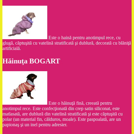
Este o haină pentru anotimpul rece, cu
glugă, căptuşită cu vatelină stratificată şi dublură, decorată cu blăniţă
artificială.
Hăinuţa BOGART
Este o hăinuţă fină, creeată pentru
anotimpul rece. Este confecţionată din crep satin siliconat, este
matlasată, are dublură din vatelină stratificată şi este căptuşită cu
polar (un material fin, călduros, moale). Este paspoalată, are un
papionaş şi un inel pentru adresier.