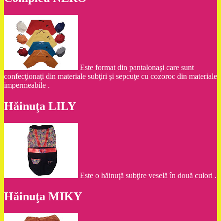
Este format din pantalonaşi care sunt
confecţionaţi din materiale subţiri şi sepcuţe cu cozoroc din materiale
impermeabile .
Hăinuţa LILY
Este o hăinuţă subţire veselă în două culori .
Hăinuţa MIKY