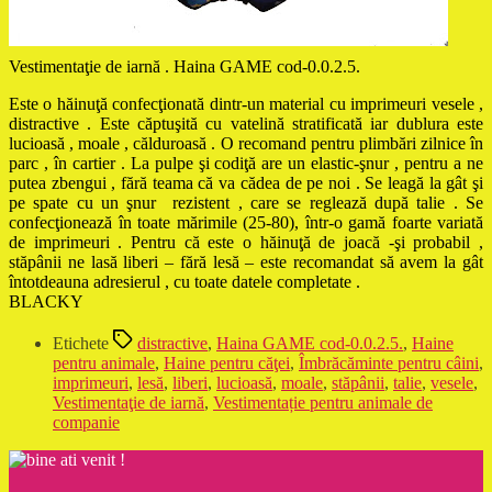
Vestimentaţie de iarnă . Haina GAME cod-0.0.2.5.
Este o hăinuţă confecţionată dintr-un material cu imprimeuri vesele ,
distractive . Este căptuşită cu vatelină stratificată iar dublura este
lucioasă , moale , călduroasă . O recomand pentru plimbări zilnice în
parc , în cartier . La pulpe şi codiţă are un elastic-şnur , pentru a ne
putea zbengui , fără teama că va cădea de pe noi . Se leagă la gât şi
pe spate cu un şnur
rezistent , care se reglează după talie . Se
confecţionează în toate mărimile (25-80), într-o gamă foarte variată
de imprimeuri . Pentru că este o hăinuţă de joacă -şi probabil ,
stăpânii ne lasă liberi – fără lesă – este recomandat să avem la gât
întotdeauna adresierul , cu toate datele completate .
BLACKY
Etichete
distractive
,
Haina GAME cod-0.0.2.5.
,
Haine
pentru animale
,
Haine pentru căţei
,
Îmbrăcăminte pentru câini
,
imprimeuri
,
lesă
,
liberi
,
lucioasă
,
moale
,
stăpânii
,
talie
,
vesele
,
Vestimentaţie de iarnă
,
Vestimentație pentru animale de
companie