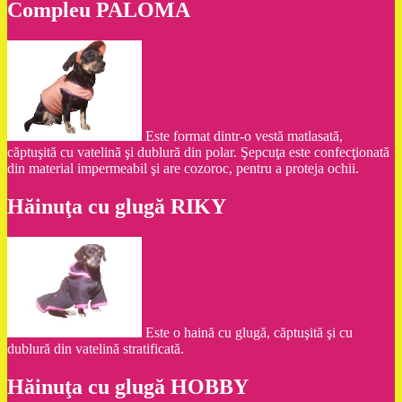
Compleu PALOMA
Este format dintr-o vestă matlasată,
căptuşită cu vatelină şi dublură din polar. Şepcuţa este confecţionată
din material impermeabil şi are cozoroc, pentru a proteja ochii.
Hăinuţa cu glugă RIKY
Este o haină cu glugă, căptuşită şi cu
dublură din vatelină stratificată.
Hăinuţa cu glugă HOBBY