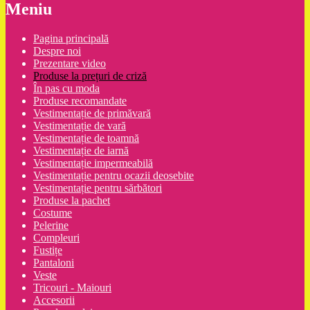
Meniu
Pagina principală
Despre noi
Prezentare video
Produse la prețuri de criză
În pas cu moda
Produse recomandate
Vestimentație de primăvară
Vestimentație de vară
Vestimentație de toamnă
Vestimentație de iarnă
Vestimentație impermeabilă
Vestimentație pentru ocazii deosebite
Vestimentație pentru sărbători
Produse la pachet
Costume
Pelerine
Compleuri
Fustițe
Pantaloni
Veste
Tricouri - Maiouri
Accesorii