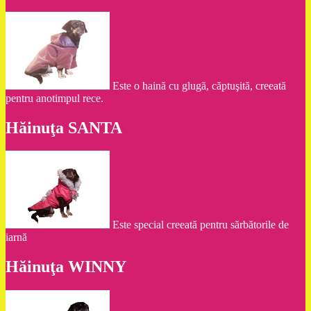
Este o haină cu glugă, căptuşită, creeată
pentru anotimpul rece.
Hăinuţa SANTA
Este special creeată pentru sărbătorile de
iarnă
Hăinuţa WINNY