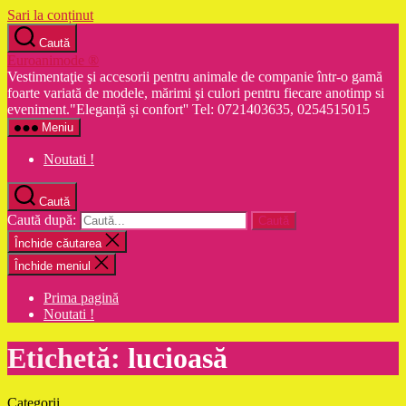
Sari la conținut
Caută
Euroanimode ®
Vestimentaţie şi accesorii pentru animale de companie într-o gamă
foarte variată de modele, mărimi şi culori pentru fiecare anotimp si
eveniment."Eleganță și confort'' Tel: 0721403635, 0254515015
Meniu
Noutati !
Caută
Caută după:
Închide căutarea
Închide meniul
Prima pagină
Noutati !
Etichetă:
lucioasă
Categorii