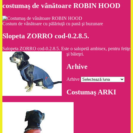
costumaş de vânătoare ROBIN HOOD
Costum de vânătoare cu pălăriuţă cu pană şi buzunare
Slopeta ZORRO cod-0.2.8.5.
Salopeta ZORRO cod-0.2.8.5. Este o salopetă ambisex, pentru fetiţe
şi băieţei.
Arhive
Arhive
Costumaş ARKI