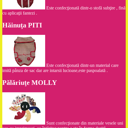
Este confecţionată dintr-o stofă subţire , fină
cu aplicaţii fantezi .
Hăinuţa PITI
Este confecţionată dintr-un material care
imită pânza de sac dar are intarsii lucioase,este paspoalată .
Pălăriuţe MOLLY
Sunt confecţionate din materiale vesele uni