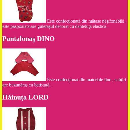
Este confecţionată din mătase neşifonabilă ,
este paspoalată,are guleraşul decorat cu danteluţă elastică .
Pantalonaş DINO
Este confecţionat din materiale fine , subţiri
are buzunăraş cu batistuţă .
Hăinuţa LORD