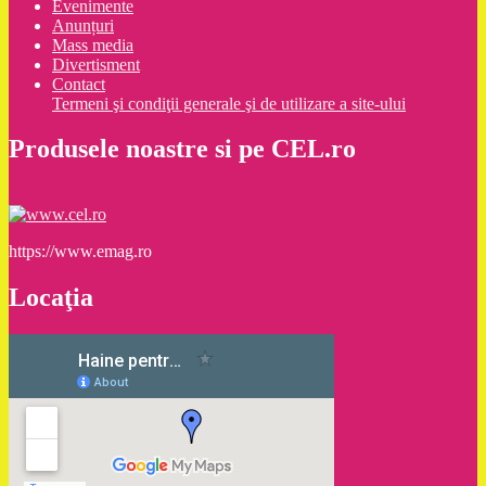
Evenimente
Anunțuri
Mass media
Divertisment
Contact
Termeni şi condiţii generale şi de utilizare a site-ului
Produsele noastre si pe CEL.ro
https://www.emag.ro
Locaţia