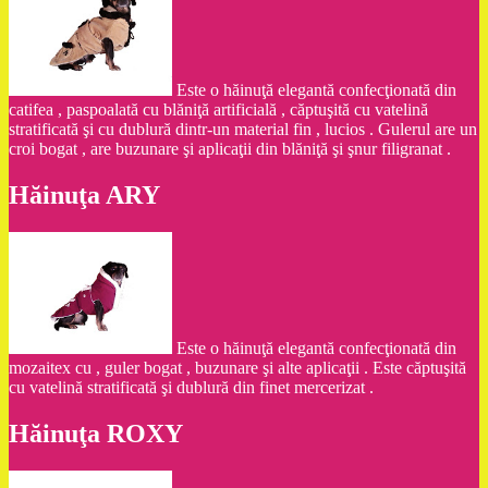
Este o hăinuţă elegantă confecţionată din
catifea , paspoalată cu blăniţă artificială , căptuşită cu vatelină
stratificată şi cu dublură dintr-un material fin , lucios . Gulerul are un
croi bogat , are buzunare şi aplicaţii din blăniţă şi şnur filigranat .
Hăinuţa ARY
Este o hăinuţă elegantă confecţionată din
mozaitex cu , guler bogat , buzunare şi alte aplicaţii . Este căptuşită
cu vatelină stratificată şi dublură din finet mercerizat .
Hăinuţa ROXY