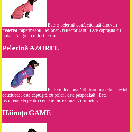
Este o pelerină confecţionată dintr-un
material impermeabil , teflonat , reflectorizant . Este căptuşită cu
polar . Asigură confort termic .
Pelerină AZOREL
Este confecţionată dintr-un material special ,
cauciucat , este căptuşită cu polar , este paspoalată . Este
recomandată pentru cei care fac excursii , drumeţii .
Hăinuţa GAME