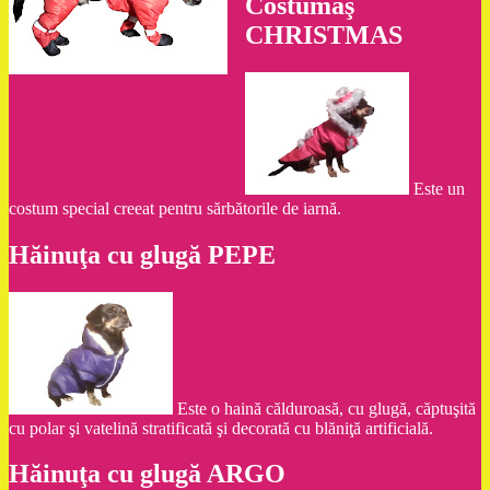
Costumaş
CHRISTMAS
Este un
costum special creeat pentru sărbătorile de iarnă.
Hăinuţa cu glugă PEPE
Este o haină călduroasă, cu glugă, căptuşită
cu polar şi vatelină stratificată şi decorată cu blăniţă artificială.
Hăinuţa cu glugă ARGO