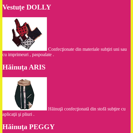
Vestuţe DOLLY
Confecţionate din materiale subţiri uni sau
cu imprimeuri , paspoalate .
Hăinuţa ARIS
Hăinuţă confecţionată din stofă subţire cu
aplicaţii şi pliuri .
Hăinuţa PEGGY