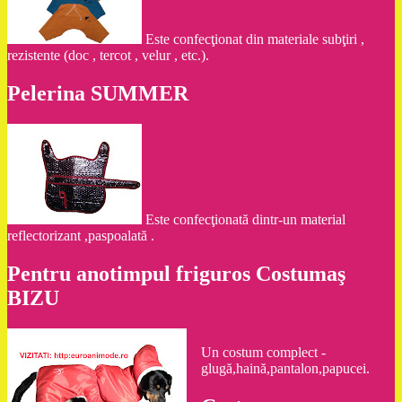
Este confecţionat din materiale subţiri ,
rezistente (doc , tercot , velur , etc.).
Pelerina SUMMER
Este confecţionată dintr-un material
reflectorizant ,paspoalată .
Pentru anotimpul friguros Costumaş
BIZU
Un costum complect -
glugă,haină,pantalon,papucei.