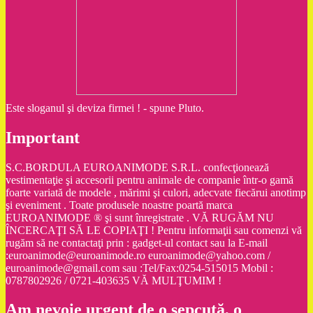
Este sloganul şi deviza firmei ! - spune Pluto.
Important
S.C.BORDULA EUROANIMODE S.R.L. confecţionează
vestimentaţie şi accesorii pentru animale de companie într-o gamă
foarte variată de modele , mărimi şi culori, adecvate fiecărui anotimp
şi eveniment . Toate produsele noastre poartă marca
EUROANIMODE ® şi sunt înregistrate . VĂ RUGĂM NU
ÎNCERCAŢI SĂ LE COPIAŢI ! Pentru informaţii sau comenzi vă
rugăm să ne contactaţi prin : gadget-ul contact sau la E-mail
:euroanimode@euroanimode.ro euroanimode@yahoo.com /
euroanimode@gmail.com sau :Tel/Fax:0254-515015 Mobil :
0787802926 / 0721-403635 VĂ MULŢUMIM !
Am nevoie urgent de o şepcuţă, o