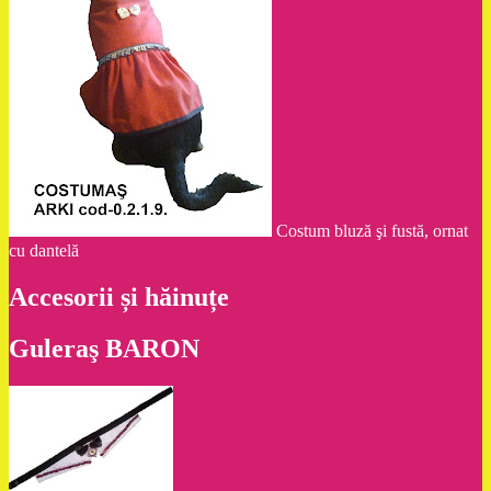
Costum bluză şi fustă, ornat
cu dantelă
Accesorii și hăinuțe
Guleraş BARON