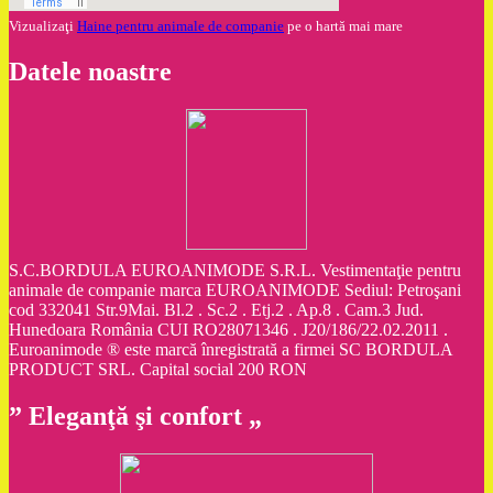
Vizualizaţi
Haine pentru animale de companie
pe o hartă mai mare
Datele noastre
S.C.BORDULA EUROANIMODE S.R.L. Vestimentaţie pentru
animale de companie marca EUROANIMODE Sediul: Petroşani
cod 332041 Str.9Mai. Bl.2 . Sc.2 . Etj.2 . Ap.8 . Cam.3 Jud.
Hunedoara România CUI RO28071346 . J20/186/22.02.2011 .
Euroanimode ® este marcă înregistrată a firmei SC BORDULA
PRODUCT SRL. Capital social 200 RON
” Eleganţă şi confort „