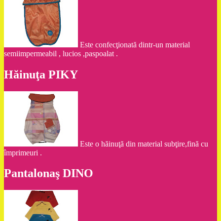
Este confecţionată dintr-un material
semiimpermeabil , lucios ,paspoalat .
Hăinuţa PIKY
Este o hăinuţă din material subţire,fină cu
împrimeuri .
Pantalonaş DINO