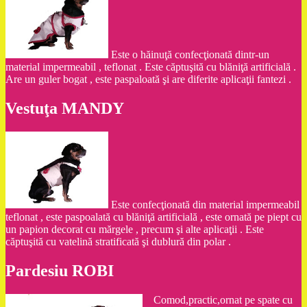
Este o hăinuţă confecţionată dintr-un
material impermeabil , teflonat . Este căptuşită cu blăniţă artificială .
Are un guler bogat , este paspaloată şi are diferite aplicaţii fantezi .
Vestuţa MANDY
Este confecţionată din material impermeabil
teflonat , este paspoalată cu blăniţă artificială , este ornată pe piept cu
un papion decorat cu mărgele , precum şi alte aplicaţii . Este
căptuşită cu vatelină stratificată şi dublură din polar .
Pardesiu ROBI
Comod,practic,ornat pe spate cu