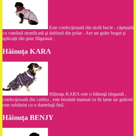
Este confecţionată din stofă bucle , căptuşită
cu vatelină stratificată şi dublură din polar . Are un guler bogat şi
aplicaţii din şnur filigranat .
Hăinuţa KARA
Hăinuţa KARA este o hăinuţă elegantă ,
confecţionată din catifea , este brodată manual cu fir lame iar gulerul
este subliniat cu o danteluţă fină .
Hăinuţa BENJY