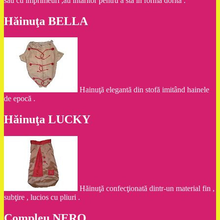
sau cu imprimeuri ,au întăritor pentru a sta în forma dorită .
Hăinuţa BELLA
Hainuţă elegantă din stofă imitând hainele
de epocă .
Hăinuţa LUCKY
Hăinuţă confecţionată dintr-un material fin ,
subţire , lucios cu pliuri .
Compleu NERO