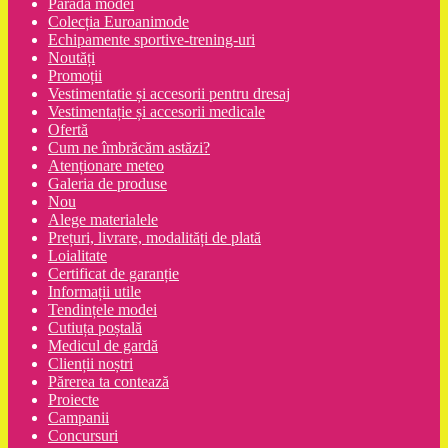
Parada modei
Colecția Euroanimode
Echipamente sportive-trening-uri
Noutăți
Promoții
Vestimentatie și accesorii pentru dresaj
Vestimentație și accesorii medicale
Ofertă
Cum ne îmbrăcăm astăzi?
Atenționare meteo
Galeria de produse
Nou
Alege materialele
Prețuri, livrare, modalități de plată
Loialitate
Certificat de garanție
Informații utile
Tendințele modei
Cutiuța poștală
Medicul de gardă
Clienții noștri
Părerea ta contează
Proiecte
Campanii
Concursuri