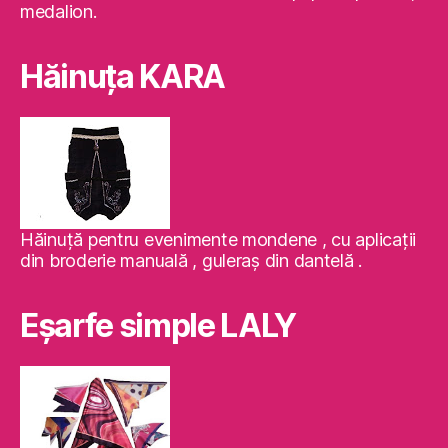
medalion.
Hăinuţa KARA
Hăinuţă pentru evenimente mondene , cu aplicaţii
din broderie manuală , guleraş din dantelă .
Eşarfe simple LALY