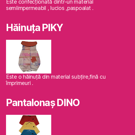
Este confecţionată dintr-un material
semiimpermeabil , lucios ,paspoalat .
Hăinuţa PIKY
Este o hăinuţă din material subţire,fină cu
împrimeuri .
Pantalonaş DINO