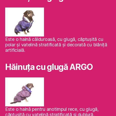
Este o haină călduroasă, cu glugă, căptuşită cu
polar şi vatelină stratificată şi decorată cu blăniţă
artificială.
Hăinuţa cu glugă ARGO
Este o haină pentru anotimpul rece, cu glugă,
căptuşită cu vatelină stratificată şi dublură,