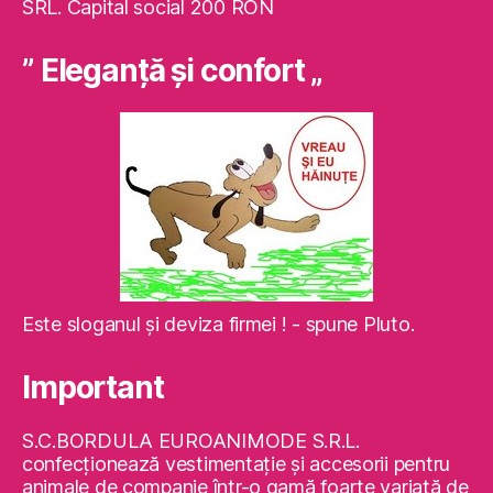
SRL. Capital social 200 RON
” Eleganţă şi confort „
Este sloganul şi deviza firmei ! - spune Pluto.
Important
S.C.BORDULA EUROANIMODE S.R.L.
confecţionează vestimentaţie şi accesorii pentru
animale de companie într-o gamă foarte variată de