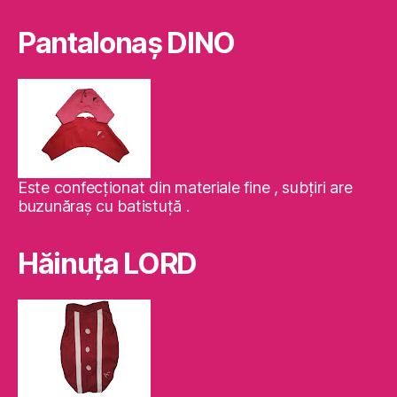
Pantalonaş DINO
Este confecţionat din materiale fine , subţiri are
buzunăraş cu batistuţă .
Hăinuţa LORD