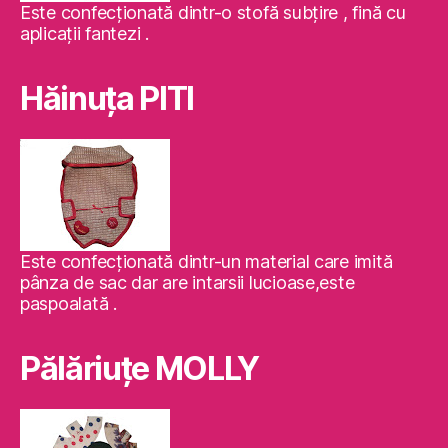
Este confecţionată dintr-o stofă subţire , fină cu
aplicaţii fantezi .
Hăinuţa PITI
Este confecţionată dintr-un material care imită
pânza de sac dar are intarsii lucioase,este
paspoalată .
Pălăriuţe MOLLY