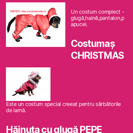
Un costum complect -
glugă,haină,pantalon,p
apucei.
Costumaş
CHRISTMAS
Este un costum special creeat pentru sărbătorile
de iarnă.
Hăinuţa cu glugă PEPE