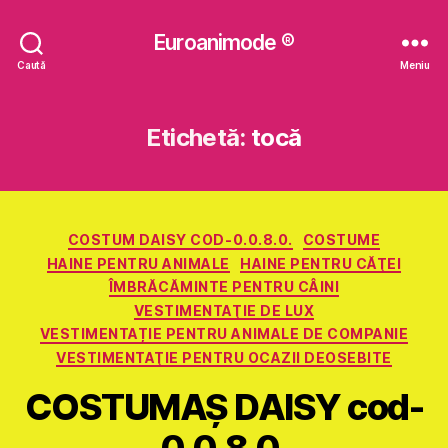
Euroanimode ®
Caută
Meniu
Etichetă:
tocă
Categorii
COSTUM DAISY COD-0.0.8.0.
COSTUME
HAINE PENTRU ANIMALE
HAINE PENTRU CĂŢEI
ÎMBRĂCĂMINTE PENTRU CÂINI
VESTIMENTAŢIE DE LUX
VESTIMENTAȚIE PENTRU ANIMALE DE COMPANIE
VESTIMENTAŢIE PENTRU OCAZII DEOSEBITE
COSTUMAŞ DAISY cod-