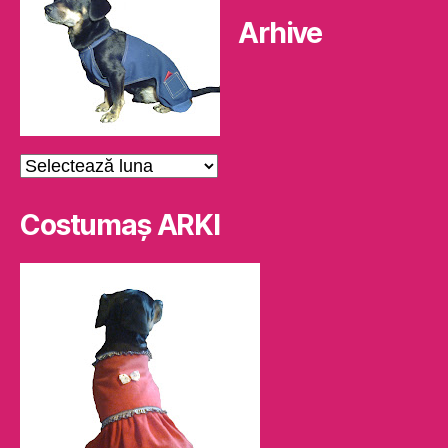
Arhive
Arhive
Costumaş ARKI