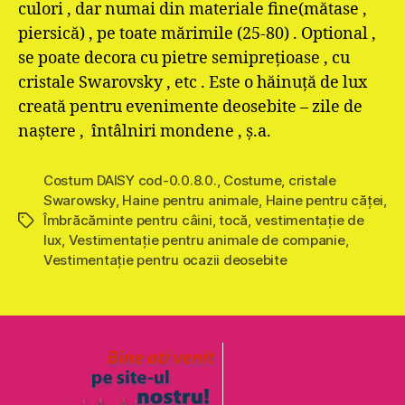
culori , dar numai din materiale fine(mătase ,
piersică) , pe toate mărimile (25-80) . Optional ,
se poate decora cu pietre semipreţioase , cu
cristale Swarovsky , etc . Este o hăinuţă de lux
creată pentru evenimente deosebite – zile de
naştere , întâlniri mondene , ş.a.
Costum DAISY cod-0.0.8.0.
,
Costume
,
cristale
Swarowsky
,
Haine pentru animale
,
Haine pentru căţei
,
Îmbrăcăminte pentru câini
,
tocă
,
vestimentaţie de
Etichete
lux
,
Vestimentație pentru animale de companie
,
Vestimentaţie pentru ocazii deosebite