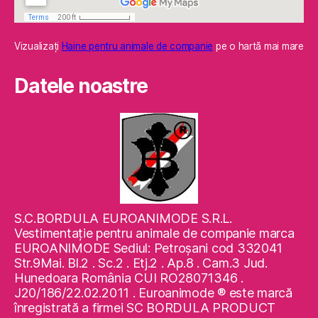
Vizualizaţi
Haine pentru animale de companie
pe o hartă mai mare
Datele noastre
S.C.BORDULA EUROANIMODE S.R.L.
Vestimentaţie pentru animale de companie marca
EUROANIMODE Sediul: Petroşani cod 332041
Str.9Mai. Bl.2 . Sc.2 . Etj.2 . Ap.8 . Cam.3 Jud.
Hunedoara România CUI RO28071346 .
J20/186/22.02.2011 . Euroanimode ® este marcă
înregistrată a firmei SC BORDULA PRODUCT