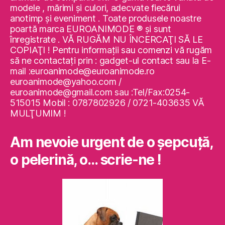
modele , mărimi şi culori, adecvate fiecărui
anotimp şi eveniment . Toate produsele noastre
poartă marca EUROANIMODE ® şi sunt
înregistrate . VĂ RUGĂM NU ÎNCERCAŢI SĂ LE
COPIAŢI ! Pentru informaţii sau comenzi vă rugăm
să ne contactaţi prin : gadget-ul contact sau la E-
mail :euroanimode@euroanimode.ro
euroanimode@yahoo.com /
euroanimode@gmail.com sau :Tel/Fax:0254-
515015 Mobil : 0787802926 / 0721-403635 VĂ
MULŢUMIM !
Am nevoie urgent de o şepcuţă,
o pelerină, o… scrie-ne !