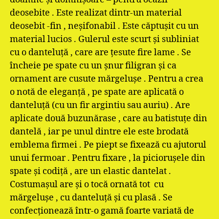
deosebite . Este realizat dintr-un material
deosebit -fin , neşifonabil . Este căptuşit cu un
material lucios . Gulerul este scurt şi subliniat
cu o danteluţă , care are ţesute fire lame . Se
încheie pe spate cu un şnur filigran şi ca
ornament are cusute mărgeluşe . Pentru a crea
o notă de eleganţă , pe spate are aplicată o
danteluţă (cu un fir argintiu sau auriu) . Are
aplicate două buzunărase , care au batistuţe din
dantelă , iar pe unul dintre ele este brodată
emblema firmei . Pe piept se fixează cu ajutorul
unui fermoar . Pentru fixare , la picioruşele din
spate şi codiţă , are un elastic dantelat .
Costumaşul are şi o tocă ornată tot cu
mărgeluşe , cu danteluţă şi cu plasă . Se
confecţionează într-o gamă foarte variată de