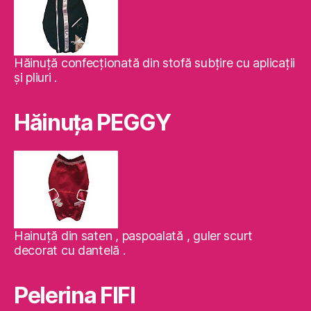
Hăinuţă confecţionată din stofă subţire cu aplicaţii
şi pliuri .
Hăinuţa PEGGY
Hainuţă din saten , paspoalată , guler scurt
decorat cu dantelă .
Pelerina FIFI