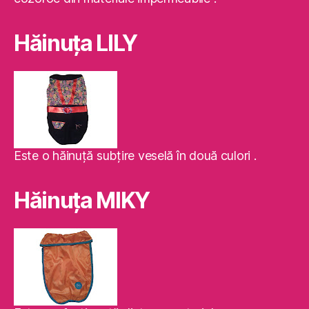
Hăinuţa LILY
Este o hăinuţă subţire veselă în două culori .
Hăinuţa MIKY