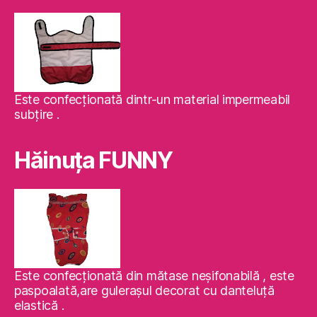
Este confecţionată dintr-un material impermeabil
subţire .
Hăinuţa FUNNY
Este confecţionată din mătase neşifonabilă , este
paspoalată,are guleraşul decorat cu danteluţă
elastică .