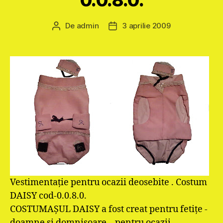
0.0.8.0.
De
admin
3 aprilie 2009
Autor
Dată
articol
articol
Vestimentaţie pentru ocazii deosebite . Costum
DAISY cod-0.0.8.0.
COSTUMAŞUL DAISY a fost creat pentru fetiţe -
doamne şi domnişoare – pentru ocazii