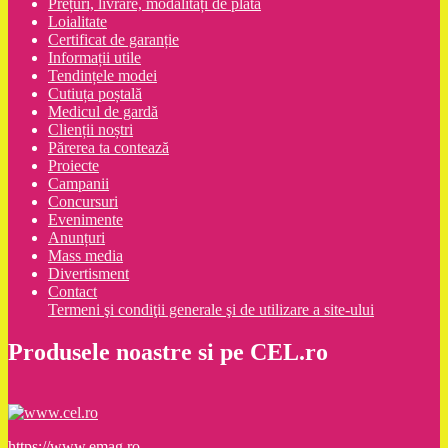
Prețuri, livrare, modalități de plată
Loialitate
Certificat de garanție
Informații utile
Tendințele modei
Cutiuța poștală
Medicul de gardă
Clienții noștri
Părerea ta contează
Proiecte
Campanii
Concursuri
Evenimente
Anunțuri
Mass media
Divertisment
Contact
Termeni şi condiţii generale şi de utilizare a site-ului
Produsele noastre si pe CEL.ro
https://www.emag.ro