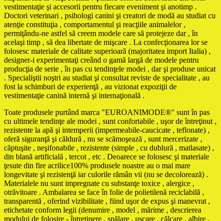
vestimentaţie şi accesorii pentru fiecare eveniment şi anotimp .
Doctori veterinari , psihologi canini şi creatori de modă au studiat cu
atenţie constituţia , comportamentul şi reacţiile animalelor ,
permiţându-ne astfel să creem modele care să protejeze dar , în
acelaşi timp , să dea libertate de mişcare . La confecţionarea lor se
folosesc materiale de calitate superioară (majoritatea import Italia) ,
designer-i experimentaţi creând o gamă largă de modele pentru
producţia de serie , în pas cu tendinţele modei , dar şi produse unicat
. Specialiştii noştri au studiat şi consultat reviste de specialitate , au
fost la schimburi de experienţă , au vizionat expoziţii de
vestimentaţie canină internă şi internaţională .
Toate produsele purtând marca "EUROANIMODE®" sunt în pas
cu ultimele tendinţe ale modei , sunt confortabile , uşor de întreţinut ,
rezistente la apă şi intemperii (impermeabile-caucicate , teflonate) ,
oferă siguranţă şi căldură , nu se scămoşează , sunt mercerizate ,
căptuşite , neşifonabile , rezistente (simple , cu dublură , matlasate) ,
din blană artificială , tercot , etc . Deoarece se folosesc şi materiale
ţesute din fire acrilice100% produsele noastre au o mai mare
longevitate şi rezistenţă iar culorile rămân vii (nu se decolorează) .
Materialele nu sunt impregnate cu substanţe toxice , alergice ,
otrăvitoare . Ambalarea se face în folie de polietilenă reciclabilă ,
transparentă , oferind vizibilitate , fiind uşor de expus şi manevrat ,
etichetate conform legii (denumire , model , mărime , descrierea
modului de folosire - întreţinere , spălare , uscare , călcare , albire ,