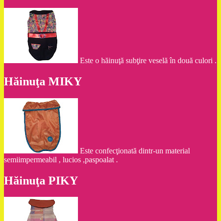
Este o hăinuţă subţire veselă în două culori .
Hăinuţa MIKY
Este confecţionată dintr-un material
semiimpermeabil , lucios ,paspoalat .
Hăinuţa PIKY