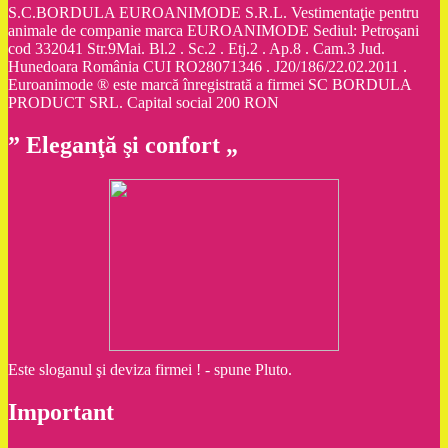
S.C.BORDULA EUROANIMODE S.R.L. Vestimentaţie pentru
animale de companie marca EUROANIMODE Sediul: Petroşani
cod 332041 Str.9Mai. Bl.2 . Sc.2 . Etj.2 . Ap.8 . Cam.3 Jud.
Hunedoara România CUI RO28071346 . J20/186/22.02.2011 .
Euroanimode ® este marcă înregistrată a firmei SC BORDULA
PRODUCT SRL. Capital social 200 RON
” Eleganţă şi confort „
Este sloganul şi deviza firmei ! - spune Pluto.
Important