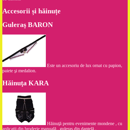
Accesorii și hăinuțe
Guleraş BARON
Este un accesoriu de lux ornat cu papion,
paiete şi medalion.
Hăinuţa KARA
Hăinuţă pentru evenimente mondene , cu
aplicaţii din broderie manuală , guleraş din dantelă .