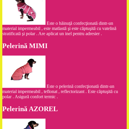
Este o hăinuţă confecţionată dintr-un
material impermeabil , este matlastă şi este căptuşită cu vatelină
stratificată şi polar . Are aplicat un inel pentru adresier .
Pelerină MIMI
Este o pelerină confecţionată dintr-un
material impermeabil , teflonat , reflectorizant . Este căptuşită cu
polar . Asigură confort termic .
Pelerină AZOREL