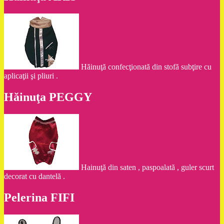
Hăinuţă confecţionată din stofă subţire cu
aplicaţii şi pliuri .
Hăinuţa PEGGY
Hainuţă din saten , paspoalată , guler scurt
decorat cu dantelă .
Pelerina FIFI