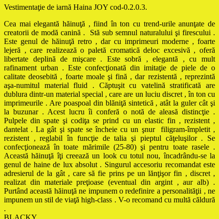
Vestimentaţie de iarnă Haina JOY cod-0.2.0.3.
Cea mai elegantă hăinuţă , fiind în ton cu trend-urile anunţate de
creatorii de modă canină . Stă sub semnul naturalului şi firescului .
Este genul de hăinuţă retro , dar cu imprimeuri moderne , foarte
lejeră , care realizează o paletă cromatică deloc excesivă , oferă
libertate deplină de mişcare . Este sobră , elegantă , cu mult
rafinament urban . Este confecţionată din imitaţie de piele de o
calitate deosebită , foarte moale şi fină , dar rezistentă , reprezintă
aşa-numitul material fluid . Căptuşit cu vatelină stratificată are
dublura dintr-un material special , care are un luciu discret , în ton cu
imprimeurile . Are poaspoal din blăniţă sintetică , atât la guler cât şi
la buzunar . Acest lucru îi conferă o notă de aleasă distincţie .
Pulpele din spate şi codiţa se prind cu un elastic fin , rezistent ,
dantelat . La gât şi spate se încheie cu un şnur filigram-împletit ,
rezistent , reglabil în funcţie de talia şi pieptul căţeluşilor . Se
confecţionează în toate mărimile (25-80) şi pentru toate rasele .
Această hăinuţă îţi creează un look cu totul nou, încadrându-se la
genul de haine de lux absolut . Singurul accesoriu recomandat este
adresierul de la gât , care să fie prins pe un lănţişor fin , discret ,
realizat din materiale preţioase (eventual din argint , aur alb) .
Purtând această hăinuţă ne impunem o redefinire a personalităţii , ne
impunem un stil de viaţă high-class . V-o recomand cu multă căldură
.
BLACKY