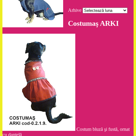
Arhive
Costumaş ARKI
Costum bluză şi fustă, ornat
cu dantelă