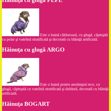
Este o haină călduroasă, cu glugă, căptuşită
cu polar şi vatelină stratificată şi decorată cu blăniţă artificială.
Hăinuţa cu glugă ARGO
Este o haină pentru anotimpul rece, cu
glugă, căptuşită cu vatelină stratificată şi dublură, decorată cu blăniţă
artificială.
Hăinuţa BOGART