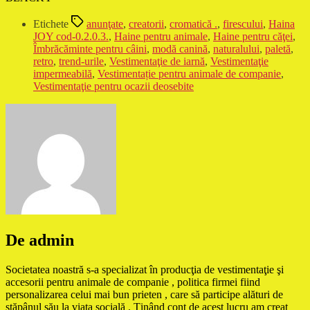
Etichete
anunţate
,
creatorii
,
cromatică .
,
firescului
,
Haina
JOY cod-0.2.0.3.
,
Haine pentru animale
,
Haine pentru căţei
,
Îmbrăcăminte pentru câini
,
modă canină
,
naturalului
,
paletă
,
retro
,
trend-urile
,
Vestimentaţie de iarnă
,
Vestimentaţie
impermeabilă
,
Vestimentație pentru animale de companie
,
Vestimentaţie pentru ocazii deosebite
De admin
Societatea noastră s-a specializat în producţia de vestimentaţie şi
accesorii pentru animale de companie , politica firmei fiind
personalizarea celui mai bun prieten , care să participe alături de
stăpânul său la viaţa socială . Ţinând cont de acest lucru am creat