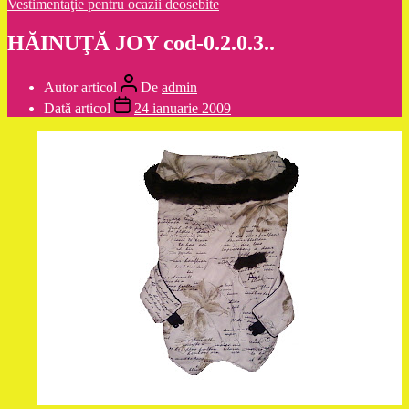
Vestimentaţie pentru ocazii deosebite
HĂINUŢĂ JOY cod-0.2.0.3..
Autor articol
De
admin
Dată articol
24 ianuarie 2009