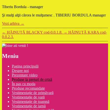
Tiberiu Bordula - manager
Şi mulţi alţii cărora le mulţumesc . TIBERIU BORDULA manager
Vezi arhiva
→
←
HĂINUŢĂ BLACKY cod-0.0.1.8.
→
HĂINUŢĂ KARA cod-
0.0.2.3.
Meniu
Pagina principală
Despre noi
Prezentare video
Produse la prețuri de criză
În pas cu moda
Produse recomandate
Vestimentație de primăvară
Vestimentație de vară
Vestimentație de toamnă
Vestimentație de iarnă