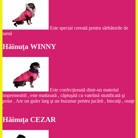
Este special creeată pentru sărbătorile de
iarnă
Hăinuţa WINNY
Este confecţionată dintr-un material
impermeabil , este matlasată , căptuşită cu vatelină stratificată şi
polar . Are un guler larg şi un buzunar pentru jucării , biscuiţi , osuţe
.
Hăinuţa CEZAR