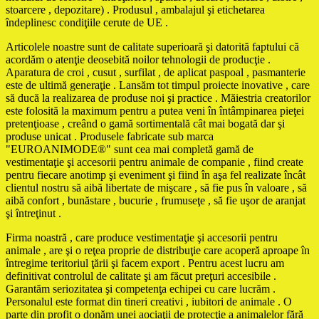
stoarcere , depozitare) . Produsul , ambalajul şi etichetarea
îndeplinesc condiţiile cerute de UE .
Articolele noastre sunt de calitate superioară şi datorită faptului că
acordăm o atenţie deosebită noilor tehnologii de producţie .
Aparatura de croi , cusut , surfilat , de aplicat paspoal , pasmanterie
este de ultimă generaţie . Lansăm tot timpul proiecte inovative , care
să ducă la realizarea de produse noi şi practice . Măiestria creatorilor
este folosită la maximum pentru a putea veni în întâmpinarea pieţei
pretenţioase , creând o gamă sortimentală cât mai bogată dar şi
produse unicat . Produsele fabricate sub marca
"EUROANIMODE®" sunt cea mai completă gamă de
vestimentaţie şi accesorii pentru animale de companie , fiind create
pentru fiecare anotimp şi eveniment şi fiind în aşa fel realizate încât
clientul nostru să aibă libertate de mişcare , să fie pus în valoare , să
aibă confort , bunăstare , bucurie , frumuseţe , să fie uşor de aranjat
şi întreţinut .
Firma noastră , care produce vestimentaţie şi accesorii pentru
animale , are şi o reţea proprie de distribuţie care acoperă aproape în
întregime teritoriul ţării şi facem export . Pentru acest lucru am
definitivat controlul de calitate şi am făcut preţuri accesibile .
Garantăm seriozitatea şi competenţa echipei cu care lucrăm .
Personalul este format din tineri creativi , iubitori de animale . O
parte din profit o donăm unei aociaţii de protecţie a animalelor fără