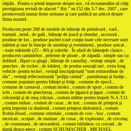
stăpân . Pentru o primă impresie despre noi , vă recomandăm să citiţi
prestigioasa revistă de afaceri " Biz " nr.152 din 3-7 dec. 2007 , care
promovează numai firme serioase şi care publică un articol despre
firma noastră .
Producem peste 200 de modele de hăinuţe de primăvară , vară ,
toamnă , iarnă , de gală , hăinuţe de joacă şi zburdat , accesorii ,
produse de lux , produse pachet (care conţin toate cele necesare unei
mărimi şi rase în funcţie de anotimp şi eveniment) , produse unicat ,
- toate mărimile (25 – 80) şi culorile . În afară de hăinuţele clasice ,
producem canindelon , pelerine de ploaie , de zăpadă - simple sau cu
dublură , fâşuri cu glugă , hăinuţe de camuflaj , vestuţe simple , de
şmecher , de rocker , de iubăreţ , de produs senzaţii tari , extra long
vehicle- pentru teckel , vestuţă inscripţionată “sunt extraordinar de
rău” , vestuţă reflectorizantă ”poliţia canină” , pantalonaşi şi fustiţe ,
costume populare pentru băieţei şi fetiţe , costume de epocă ,
costume de carnaval , costum tirolez , costum de sport , costum de
schi , costum de şmecheraş , costum de ţigancă şi ţigan , costum de
crăciuniţă şi de moş crăciun , costum militar pentru trupele N.A.T.O.
, costum indian , costum de cazac , de turc , costum de prinţesă şi
prinţ imperial cu diademă , costum prinţesa războinică , costum
Robin-Hood , costume orientale , costum de cow - boy , costum
mexican , scoţian , de marinar , de cosar , de explorator , de cercetaş
, de cosmonaut , de stewardesă , costum bărbătesc cu cravată , de
damă deuce-piece , costum SCHUMACHER , MICHAEL