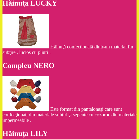
Hăinuţa LUCKY
Hăinuţă confecţionată dintr-un material fin ,
subţire , lucios cu pliuri .
Compleu NERO
Este format din pantalonaşi care sunt
confecţionaţi din materiale subţiri şi sepcuţe cu cozoroc din materiale
impermeabile .
Hăinuţa LILY