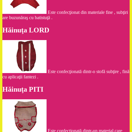
Este confecţionat din materiale fine , subţiri
are buzunăraş cu batistuţă .
Hăinuţa LORD
Este confecţionată dintr-o stofă subţire , fină
cu aplicaţii fantezi .
Hăinuţa PITI
Este confecţionată dintr-un material care