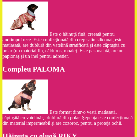
Este o hăinuţă fină, creeată pentru
anotimpul rece. Este confecţionată din crep satin siliconat, este
matlasată, are dublură din vatelină stratificată şi este căptuşită cu
polar (un material fin, călduros, moale). Este paspoalată, are un
papionaş şi un inel pentru adresier.
Compleu PALOMA
Este format dintr-o vestă matlasată,
căptuşită cu vatelină şi dublură din polar. Şepcuţa este confecţionată
din material impermeabil şi are cozoroc, pentru a proteja ochii.
Hăinuţa cu glugă RIKY