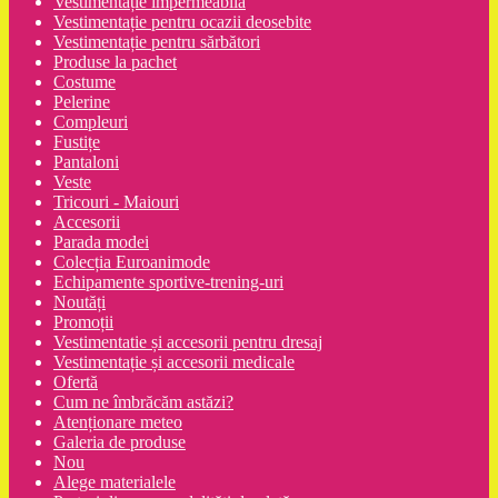
Vestimentație impermeabilă
Vestimentație pentru ocazii deosebite
Vestimentație pentru sărbători
Produse la pachet
Costume
Pelerine
Compleuri
Fustițe
Pantaloni
Veste
Tricouri - Maiouri
Accesorii
Parada modei
Colecția Euroanimode
Echipamente sportive-trening-uri
Noutăți
Promoții
Vestimentatie și accesorii pentru dresaj
Vestimentație și accesorii medicale
Ofertă
Cum ne îmbrăcăm astăzi?
Atenționare meteo
Galeria de produse
Nou
Alege materialele