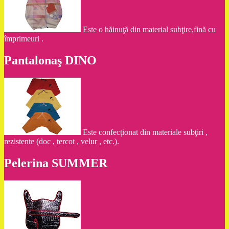
Este o hăinuţă din material subţire,fină cu
împrimeuri .
Pantalonaş DINO
Este confecţionat din materiale subţiri ,
rezistente (doc , tercot , velur , etc.).
Pelerina SUMMER