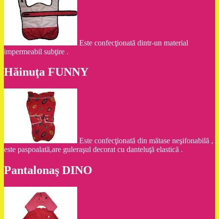
Este confecţionată dintr-un material
impermeabil subţire .
Hăinuţa FUNNY
Este confecţionată din mătase neşifonabilă ,
este paspoalată,are guleraşul decorat cu danteluţă elastică .
Pantalonaş DINO