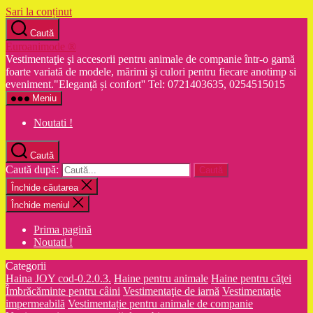
Sari la conținut
Caută
Euroanimode ®
Vestimentaţie şi accesorii pentru animale de companie într-o gamă
foarte variată de modele, mărimi şi culori pentru fiecare anotimp si
eveniment."Eleganță și confort'' Tel: 0721403635, 0254515015
Meniu
Noutati !
Caută
Caută după:
Închide căutarea
Închide meniul
Prima pagină
Noutati !
Categorii
Haina JOY cod-0.2.0.3.
Haine pentru animale
Haine pentru căţei
Îmbrăcăminte pentru câini
Vestimentaţie de iarnă
Vestimentaţie
impermeabilă
Vestimentație pentru animale de companie