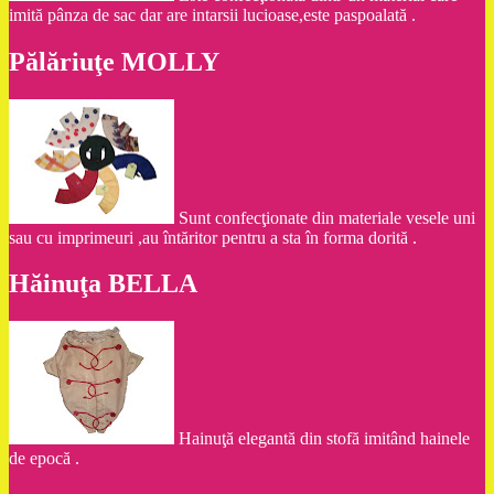
imită pânza de sac dar are intarsii lucioase,este paspoalată .
Pălăriuţe MOLLY
Sunt confecţionate din materiale vesele uni
sau cu imprimeuri ,au întăritor pentru a sta în forma dorită .
Hăinuţa BELLA
Hainuţă elegantă din stofă imitând hainele
de epocă .