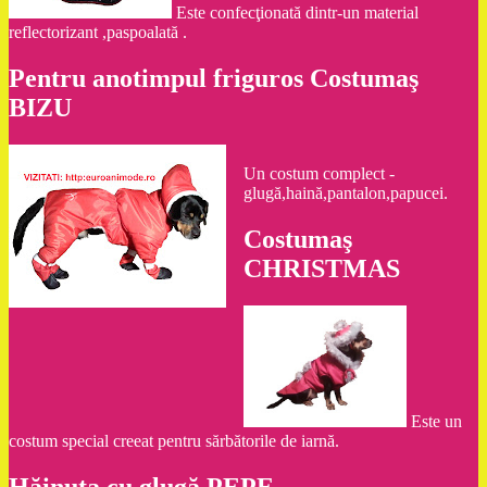
Este confecţionată dintr-un material
reflectorizant ,paspoalată .
Pentru anotimpul friguros Costumaş
BIZU
Un costum complect -
glugă,haină,pantalon,papucei.
Costumaş
CHRISTMAS
Este un
costum special creeat pentru sărbătorile de iarnă.
Hăinuţa cu glugă PEPE