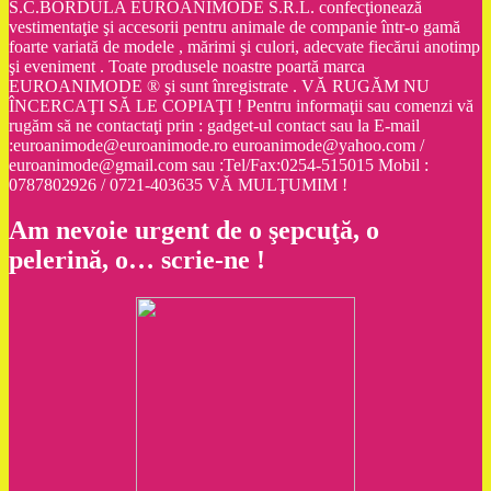
S.C.BORDULA EUROANIMODE S.R.L. confecţionează
vestimentaţie şi accesorii pentru animale de companie într-o gamă
foarte variată de modele , mărimi şi culori, adecvate fiecărui anotimp
şi eveniment . Toate produsele noastre poartă marca
EUROANIMODE ® şi sunt înregistrate . VĂ RUGĂM NU
ÎNCERCAŢI SĂ LE COPIAŢI ! Pentru informaţii sau comenzi vă
rugăm să ne contactaţi prin : gadget-ul contact sau la E-mail
:euroanimode@euroanimode.ro euroanimode@yahoo.com /
euroanimode@gmail.com sau :Tel/Fax:0254-515015 Mobil :
0787802926 / 0721-403635 VĂ MULŢUMIM !
Am nevoie urgent de o şepcuţă, o
pelerină, o… scrie-ne !