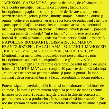
JACKSON , CASSANOVA , şepcuţe de iarnă , de vânătoare , de
vară contra insolaţiei , căciuliţe cu ciucurei , tricouri cool
inscripţionate , papioane simple şi duble de fiecare zi sau pentru
ocazii deosebite , joben şi frac , fundiţe simple , bandane , duble şi
ornate , coliere cu mărgele , eşarfe , rucsăcele de purtat osul , gentuţe
, prosoape de plajă , covoraşe inscripţionate “acesta este teritoriul
meu “ , perinuţă “vreau să dorm” , păturică “înveleşte-mă” , papucei
cu blană întoarsă , babeţică “mi-e foame” , “unde este osul meu” ,
borsetă de igenă personală , colecţia “mari personalităţi ale istoriei”-
NAPOLEON BONAPARTE , BISMARK , ROMANOV ,
FRANTZ JOZEPH , DALAI LAMA , SULTANUL MAHOMED
, IULIUS CEZAR , MATEI CORVIN , MATA HARI , etc.
Menţionăm că majoritatea produselor sunt personalizate , prin
inscripţionare sau brodare , exprimându-se gânduri vesele ,
distractive . Suntem singura firmă care produce setul igenic de unică
folosinţă “IARTĂ-MĂ” , care conţine 10 pachete de unică folosinţă
, cu tot ce este necesar pentru a aduna şi pune la gunoi , în mod
civilizat , dacă prietenul tău şi-a făcut necesităţile în locuri publice .
Putem asigura materiale publicitare , şi în colaborare cu iubitorii de
animale , în marile centre putem organiza parade de modă (pentru
lansarea produselor) , putem acorda premii la diferite concursuri -
pentru promovarea produselor . În speranţa că vă interesează ideile
noastre sperăm că vom avea o colaborare fructuoasă de ambele părţi
.