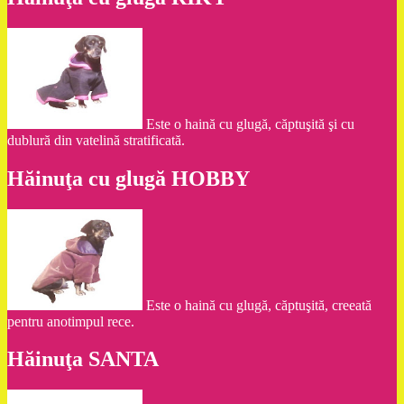
Este o haină cu glugă, căptuşită şi cu
dublură din vatelină stratificată.
Hăinuţa cu glugă HOBBY
Este o haină cu glugă, căptuşită, creeată
pentru anotimpul rece.
Hăinuţa SANTA