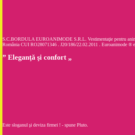
S.C.BORDULA EUROANIMODE S.R.L. Vestimentaţie pentru animale d
România CUI RO28071346 . J20/186/22.02.2011 . Euroanimode ® 
” Eleganţă şi confort „
Este sloganul şi deviza firmei ! - spune Pluto.