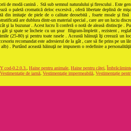
torii de modă canină . Stă sub semnul naturalului şi firescului . Este gen
zează o paletă cromatică deloc excesivă , oferă libertate deplină de mişc
 din imitaţie de piele de o calitate deosebită , foarte moale şi fină 
tratificată are dublura dintr-un material special , care are un luciu discre
cât şi la buzunar . Acest lucru îi conferă o notă de aleasă distincţie . Pu
a gât şi spate se încheie cu un şnur filigram-împletit , rezistent , reglab
rimile (25-80) şi pentru toate rasele . Această hăinuţă îţi creează un lo
cesoriu recomandat este adresierul de la gât , care să fie prins pe un lăn
aur alb) . Purtând această hăinuţă ne impunem o redefinire a personalităţii
Y cod-0.2.0.3.
,
Haine pentru animale
,
Haine pentru căţei
,
Îmbrăcămint
Vestimentaţie de iarnă
,
Vestimentaţie impermeabilă
,
Vestimentație pent