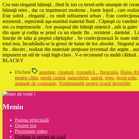
Cea mai elegantă hăinuţă , fiind în ton cu trend-urile anunţate de crea
hăinuţă retro , dar cu imprimeuri moderne , foarte lejeră , care reali
Este sobră , elegantă , cu mult rafinament urban . Este confecţionată
rezistentă , reprezintă aşa-numitul material fluid . Căptuşit cu vatelină s
ton cu imprimeurile . Are poaspoal din blăniţă sintetică , atât la guler 
din spate şi codiţa se prind cu un elastic fin , rezistent , dantelat . L
funcţie de talia şi pieptul căţeluşilor . Se confecţionează în toate mă
totul nou, încadrându-se la genul de haine de lux absolut . Singurul ac
fin , discret , realizat din materiale preţioase (eventual din argint , 
impunem un stil de viaţă high-class . V-o recomand cu multă căldură .
BLACKY
Etichete
anunţate
,
creatorii
,
cromatică .
,
firescului
,
Haina JO
pentru câini
,
modă canină
,
naturalului
,
paletă
,
retro
,
trend-urile
,
animale de companie
,
Vestimentaţie pentru ocazii deosebite
Meniu
Pagina principală
Despre noi
Prezentare video
Produse la prețuri de criză