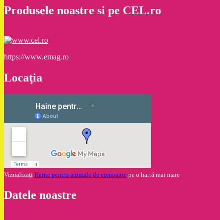
Produsele noastre si pe CEL.ro
https://www.emag.ro
Locaţia
Vizualizaţi
Haine pentru animale de companie
pe o hartă mai mare
Datele noastre