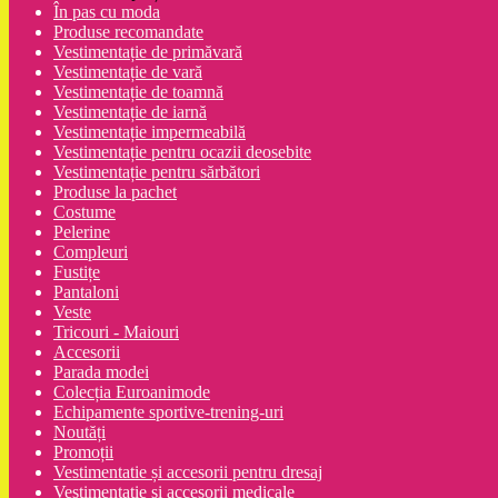
În pas cu moda
Produse recomandate
Vestimentație de primăvară
Vestimentație de vară
Vestimentație de toamnă
Vestimentație de iarnă
Vestimentație impermeabilă
Vestimentație pentru ocazii deosebite
Vestimentație pentru sărbători
Produse la pachet
Costume
Pelerine
Compleuri
Fustițe
Pantaloni
Veste
Tricouri - Maiouri
Accesorii
Parada modei
Colecția Euroanimode
Echipamente sportive-trening-uri
Noutăți
Promoții
Vestimentatie și accesorii pentru dresaj
Vestimentație și accesorii medicale