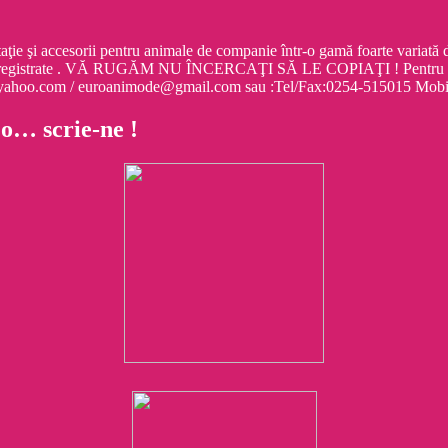
cesorii pentru animale de companie într-o gamă foarte variată de mo
egistrate . VĂ RUGĂM NU ÎNCERCAŢI SĂ LE COPIAŢI ! Pentru informa
e@yahoo.com / euroanimode@gmail.com sau :Tel/Fax:0254-515015 M
 o… scrie-ne !