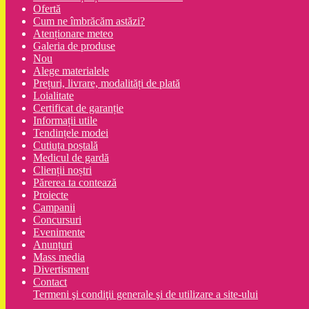
Ofertă
Cum ne îmbrăcăm astăzi?
Atenționare meteo
Galeria de produse
Nou
Alege materialele
Prețuri, livrare, modalități de plată
Loialitate
Certificat de garanție
Informații utile
Tendințele modei
Cutiuța poștală
Medicul de gardă
Clienții noștri
Părerea ta contează
Proiecte
Campanii
Concursuri
Evenimente
Anunțuri
Mass media
Divertisment
Contact
Termeni şi condiţii generale şi de utilizare a site-ului