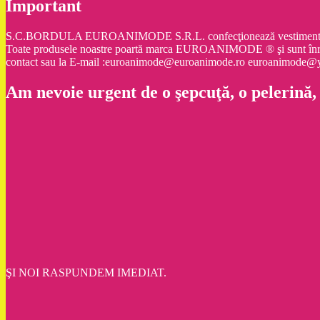
Important
S.C.BORDULA EUROANIMODE S.R.L. confecţionează vestimentaţie şi ac
Toate produsele noastre poartă marca EUROANIMODE ® şi sunt înr
contact sau la E-mail :euroanimode@euroanimode.ro euroanimod
Am nevoie urgent de o şepcuţă, o pelerină,
ŞI NOI RASPUNDEM IMEDIAT.