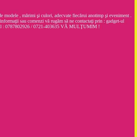
dele , mărimi şi culori, adecvate fiecărui anotimp şi eveniment .
ţii sau comenzi vă rugăm să ne contactaţi prin : gadget-ul
obil : 0787802926 / 0721-403635 VĂ MULŢUMIM !