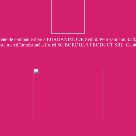
e companie marca EUROANIMODE Sediul: Petroşani cod 332041 Str.
este marcă înregistrată a firmei SC BORDULA PRODUCT SRL. Capit