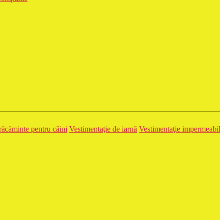
ăcăminte pentru câini
Vestimentaţie de iarnă
Vestimentaţie impermeabi