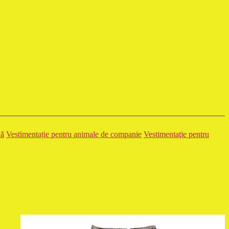
lă
Vestimentație pentru animale de companie
Vestimentaţie pentru