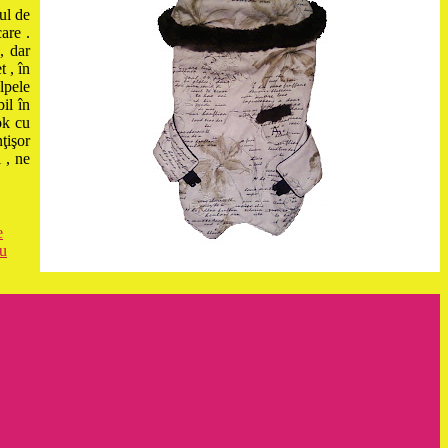
ul de
are .
, dar
t , în
lpele
il în
ok cu
ţişor
 , ne
e
ru