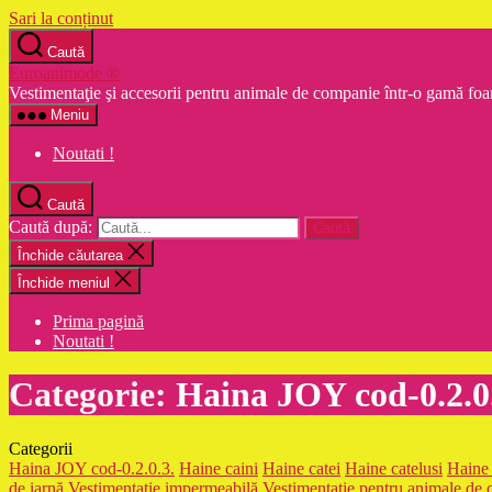
Sari la conținut
Caută
Euroanimode ®
Vestimentaţie şi accesorii pentru animale de companie într-o gamă foa
Meniu
Noutati !
Caută
Caută după:
Închide căutarea
Închide meniul
Prima pagină
Noutati !
Categorie:
Haina JOY cod-0.2.0
Categorii
Haina JOY cod-0.2.0.3.
Haine caini
Haine catei
Haine catelusi
Haine 
de iarnă
Vestimentaţie impermeabilă
Vestimentație pentru animale de