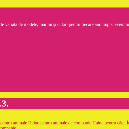
rte variată de modele, mărimi şi culori pentru fiecare anotimp si even
.3.
pentru animale
Haine pentru animale de companie
Haine pentru căţei
Î
 companie