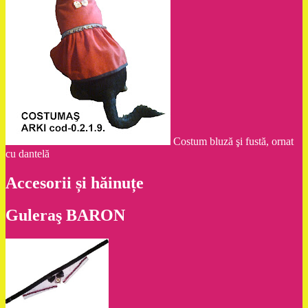
Costum bluză şi fustă, ornat
cu dantelă
Accesorii și hăinuțe
Guleraş BARON