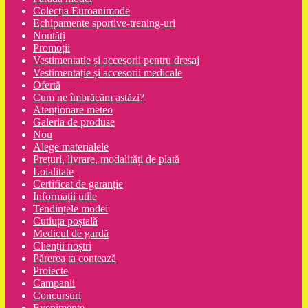
Colecția Euroanimode
Echipamente sportive-trening-uri
Noutăți
Promoții
Vestimentatie și accesorii pentru dresaj
Vestimentație și accesorii medicale
Ofertă
Cum ne îmbrăcăm astăzi?
Atenționare meteo
Galeria de produse
Nou
Alege materialele
Prețuri, livrare, modalități de plată
Loialitate
Certificat de garanție
Informații utile
Tendințele modei
Cutiuța poștală
Medicul de gardă
Clienții noștri
Părerea ta contează
Proiecte
Campanii
Concursuri
Evenimente