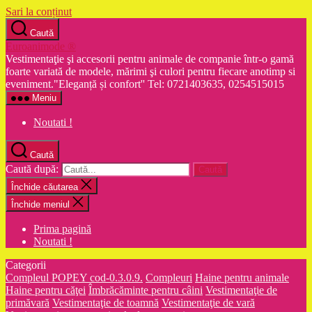
Sari la conținut
Caută
Euroanimode ®
Vestimentaţie şi accesorii pentru animale de companie într-o gamă
foarte variată de modele, mărimi şi culori pentru fiecare anotimp si
eveniment."Eleganță și confort'' Tel: 0721403635, 0254515015
Meniu
Noutati !
Caută
Caută după:
Închide căutarea
Închide meniul
Prima pagină
Noutati !
Categorii
Compleul POPEY cod-0.3.0.9.
Compleuri
Haine pentru animale
Haine pentru căţei
Îmbrăcăminte pentru câini
Vestimentaţie de
primăvară
Vestimentaţie de toamnă
Vestimentaţie de vară