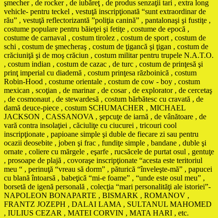
şmecher , de rocker , de iubăreţ , de produs senzaţii tari , extra long
vehicle- pentru teckel , vestuţă inscripţionată “sunt extraordinar de
rău” , vestuţă reflectorizantă ”poliţia canină” , pantalonaşi şi fustiţe ,
costume populare pentru băieţei şi fetiţe , costume de epocă ,
costume de carnaval , costum tirolez , costum de sport , costum de
schi , costum de şmecheraş , costum de ţigancă şi ţigan , costum de
crăciuniţă şi de moş crăciun , costum militar pentru trupele N.A.T.O.
, costum indian , costum de cazac , de turc , costum de prinţesă şi
prinţ imperial cu diademă , costum prinţesa războinică , costum
Robin-Hood , costume orientale , costum de cow - boy , costum
mexican , scoţian , de marinar , de cosar , de explorator , de cercetaş
, de cosmonaut , de stewardesă , costum bărbătesc cu cravată , de
damă deuce-piece , costum SCHUMACHER , MICHAEL
JACKSON , CASSANOVA , şepcuţe de iarnă , de vânătoare , de
vară contra insolaţiei , căciuliţe cu ciucurei , tricouri cool
inscripţionate , papioane simple şi duble de fiecare zi sau pentru
ocazii deosebite , joben şi frac , fundiţe simple , bandane , duble şi
ornate , coliere cu mărgele , eşarfe , rucsăcele de purtat osul , gentuţe
, prosoape de plajă , covoraşe inscripţionate “acesta este teritoriul
meu “ , perinuţă “vreau să dorm” , păturică “înveleşte-mă” , papucei
cu blană întoarsă , babeţică “mi-e foame” , “unde este osul meu” ,
borsetă de igenă personală , colecţia “mari personalităţi ale istoriei”-
NAPOLEON BONAPARTE , BISMARK , ROMANOV ,
FRANTZ JOZEPH , DALAI LAMA , SULTANUL MAHOMED
, IULIUS CEZAR , MATEI CORVIN , MATA HARI , etc.