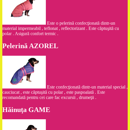
Este o pelerină confecţionată dintr-un
material impermeabil , teflonat , reflectorizant . Este căptuşită cu
polar . Asigură confort termic .
Pelerină AZOREL
Este confecţionată dintr-un material special ,
cauciucat , este căptuşită cu polar , este paspoalată . Este
recomandată pentru cei care fac excursii , drumeţii .
Hăinuţa GAME