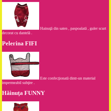
Hainuţă din saten , paspoalată , guler scurt
decorat cu dantelă .
Pelerina FIFI
Este confecţionată dintr-un material
impermeabil subţire .
Hăinuţa FUNNY