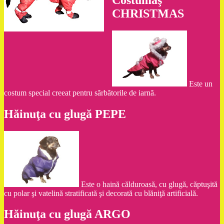
CHRISTMAS
Este un
costum special creeat pentru sărbătorile de iarnă.
Hăinuţa cu glugă PEPE
Este o haină călduroasă, cu glugă, căptuşită
cu polar şi vatelină stratificată şi decorată cu blăniţă artificială.
Hăinuţa cu glugă ARGO