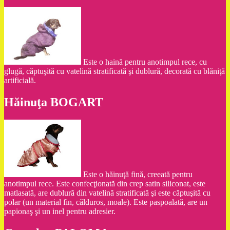
Este o haină pentru anotimpul rece, cu
glugă, căptuşită cu vatelină stratificată şi dublură, decorată cu blăniţă
artificială.
Hăinuţa BOGART
Este o hăinuţă fină, creeată pentru
anotimpul rece. Este confecţionată din crep satin siliconat, este
matlasată, are dublură din vatelină stratificată şi este căptuşită cu
polar (un material fin, călduros, moale). Este paspoalată, are un
papionaş şi un inel pentru adresier.