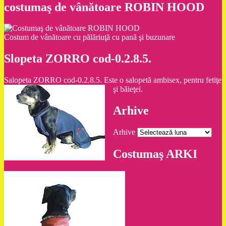
costumaş de vânătoare ROBIN HOOD
Costum de vânătoare cu pălăriuţă cu pană şi buzunare
Slopeta ZORRO cod-0.2.8.5.
Salopeta ZORRO cod-0.2.8.5. Este o salopetă ambisex, pentru fetiţe
şi băieţei.
Arhive
Arhive
Costumaş ARKI