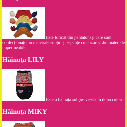
Este format din pantalonaşi care sunt
confecţionaţi din materiale subţiri şi sepcuţe cu cozoroc din materiale
impermeabile .
Hăinuţa LILY
Este o hăinuţă subţire veselă în două culori .
Hăinuţa MIKY