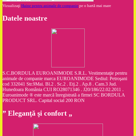
Vizualizaţi
Haine pentru animale de companie
pe o hartă mai mare
Datele noastre
S.C.BORDULA EUROANIMODE S.R.L. Vestimentaţie pentru
animale de companie marca EUROANIMODE Sediul: Petroşani
cod 332041 Str.9Mai. Bl.2 . Sc.2 . Etj.2 . Ap.8 . Cam.3 Jud.
Hunedoara România CUI RO28071346 . J20/186/22.02.2011 .
Euroanimode ® este marcă înregistrată a firmei SC BORDULA
PRODUCT SRL. Capital social 200 RON
” Eleganţă şi confort „