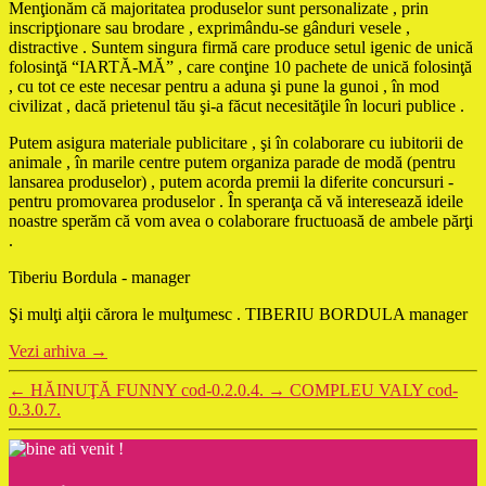
Menţionăm că majoritatea produselor sunt personalizate , prin
inscripţionare sau brodare , exprimându-se gânduri vesele ,
distractive . Suntem singura firmă care produce setul igenic de unică
folosinţă “IARTĂ-MĂ” , care conţine 10 pachete de unică folosinţă
, cu tot ce este necesar pentru a aduna şi pune la gunoi , în mod
civilizat , dacă prietenul tău şi-a făcut necesităţile în locuri publice .
Putem asigura materiale publicitare , şi în colaborare cu iubitorii de
animale , în marile centre putem organiza parade de modă (pentru
lansarea produselor) , putem acorda premii la diferite concursuri -
pentru promovarea produselor . În speranţa că vă interesează ideile
noastre sperăm că vom avea o colaborare fructuoasă de ambele părţi
.
Tiberiu Bordula - manager
Şi mulţi alţii cărora le mulţumesc . TIBERIU BORDULA manager
Vezi arhiva
→
←
HĂINUŢĂ FUNNY cod-0.2.0.4.
→
COMPLEU VALY cod-
0.3.0.7.