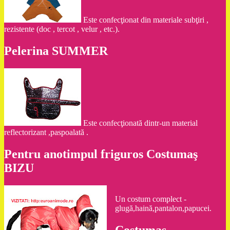
Este confecţionat din materiale subţiri ,
rezistente (doc , tercot , velur , etc.).
Pelerina SUMMER
Este confecţionată dintr-un material
reflectorizant ,paspoalată .
Pentru anotimpul friguros Costumaş
BIZU
Un costum complect -
glugă,haină,pantalon,papucei.
Costumaş