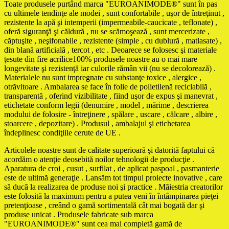
Toate produsele purtând marca "EUROANIMODE®" sunt în pas
cu ultimele tendinţe ale modei , sunt confortabile , uşor de întreţinut ,
rezistente la apă şi intemperii (impermeabile-caucicate , teflonate) ,
oferă siguranţă şi căldură , nu se scămoşează , sunt mercerizate ,
căptuşite , neşifonabile , rezistente (simple , cu dublură , matlasate) ,
din blană artificială , tercot , etc . Deoarece se folosesc şi materiale
ţesute din fire acrilice100% produsele noastre au o mai mare
longevitate şi rezistenţă iar culorile rămân vii (nu se decolorează) .
Materialele nu sunt impregnate cu substanţe toxice , alergice ,
otrăvitoare . Ambalarea se face în folie de polietilenă reciclabilă ,
transparentă , oferind vizibilitate , fiind uşor de expus şi manevrat ,
etichetate conform legii (denumire , model , mărime , descrierea
modului de folosire - întreţinere , spălare , uscare , călcare , albire ,
stoarcere , depozitare) . Produsul , ambalajul şi etichetarea
îndeplinesc condiţiile cerute de UE .
Articolele noastre sunt de calitate superioară şi datorită faptului că
acordăm o atenţie deosebită noilor tehnologii de producţie .
Aparatura de croi , cusut , surfilat , de aplicat paspoal , pasmanterie
este de ultimă generaţie . Lansăm tot timpul proiecte inovative , care
să ducă la realizarea de produse noi şi practice . Măiestria creatorilor
este folosită la maximum pentru a putea veni în întâmpinarea pieţei
pretenţioase , creând o gamă sortimentală cât mai bogată dar şi
produse unicat . Produsele fabricate sub marca
"EUROANIMODE®" sunt cea mai completă gamă de