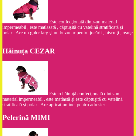
Este confecţionată dintr-un material
impermeabil , este matlasată , căptuşită cu vatelină stratificată şi
polar . Are un guler larg şi un buzunar pentru jucării , biscuiţi , osuţe
.
Hăinuţa CEZAR
Este o hăinuţă confecţionată dintr-un
material impermeabil , este matlastă şi este căptuşită cu vatelină
stratificată şi polar . Are aplicat un inel pentru adresier .
Pelerină MIMI