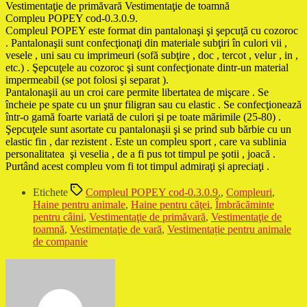
Vestimentaţie de primăvară Vestimentaţie de toamnă
Compleu POPEY cod-0.3.0.9.
Compleul POPEY este format din pantalonaşi şi şepcuţă cu cozoroc
. Pantalonaşii sunt confecţionaţi din materiale subţiri în culori vii ,
vesele , uni sau cu imprimeuri (sofă subţire , doc , tercot , velur , in ,
etc.) . Şepcuţele au cozoroc şi sunt confecţionate dintr-un material
impermeabil (se pot folosi şi separat ).
Pantalonaşii au un croi care permite libertatea de mişcare . Se
încheie pe spate cu un şnur filigran sau cu elastic . Se confecţionează
într-o gamă foarte variată de culori şi pe toate mărimile (25-80) .
Şepcuţele sunt asortate cu pantalonaşii şi se prind sub bărbie cu un
elastic fin , dar rezistent . Este un compleu sport , care va sublinia
personalitatea şi veselia , de a fi pus tot timpul pe şotii , joacă .
Purtând acest compleu vom fi tot timpul admiraţi şi apreciaţi .
Etichete
Compleul POPEY cod-0.3.0.9.
,
Compleuri
,
Haine pentru animale
,
Haine pentru căţei
,
Îmbrăcăminte
pentru câini
,
Vestimentaţie de primăvară
,
Vestimentaţie de
toamnă
,
Vestimentaţie de vară
,
Vestimentație pentru animale
de companie