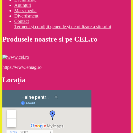
Anunțuri
Mass media
Divertisment
Contact
Termeni şi condiţii generale şi de utilizare a site-ului
Produsele noastre si pe CEL.ro
https://www.emag.ro
Locaţia