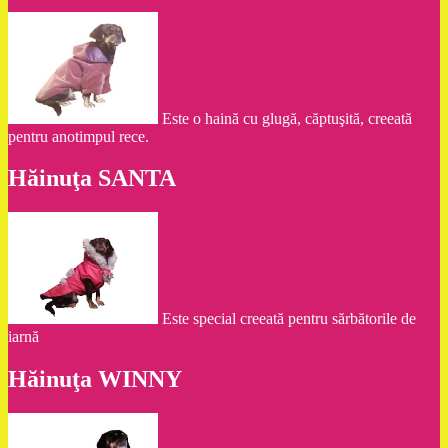
Este o haină cu glugă, căptuşită, creeată
pentru anotimpul rece.
Hăinuţa SANTA
Este special creeată pentru sărbătorile de
iarnă
Hăinuţa WINNY