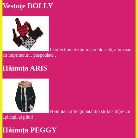
Vestuţe DOLLY
Confecţionate din materiale subţiri uni sau
cu imprimeuri , paspoalate .
Hăinuţa ARIS
Hăinuţă confecţionată din stofă subţire cu
aplicaţii şi pliuri .
Hăinuţa PEGGY