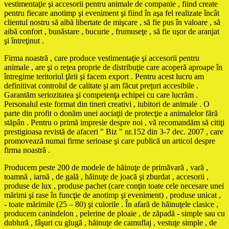
vestimentaţie şi accesorii pentru animale de companie , fiind create
pentru fiecare anotimp şi eveniment şi fiind în aşa fel realizate încât
clientul nostru să aibă libertate de mişcare , să fie pus în valoare , să
aibă confort , bunăstare , bucurie , frumuseţe , să fie uşor de aranjat
şi întreţinut .
Firma noastră , care produce vestimentaţie şi accesorii pentru
animale , are şi o reţea proprie de distribuţie care acoperă aproape în
întregime teritoriul ţării şi facem export . Pentru acest lucru am
definitivat controlul de calitate şi am făcut preţuri accesibile .
Garantăm seriozitatea şi competenţa echipei cu care lucrăm .
Personalul este format din tineri creativi , iubitori de animale . O
parte din profit o donăm unei aociaţii de protecţie a animalelor fără
stăpân . Pentru o primă impresie despre noi , vă recomandăm să citiţi
prestigioasa revistă de afaceri " Biz " nr.152 din 3-7 dec. 2007 , care
promovează numai firme serioase şi care publică un articol despre
firma noastră .
Producem peste 200 de modele de hăinuţe de primăvară , vară ,
toamnă , iarnă , de gală , hăinuţe de joacă şi zburdat , accesorii ,
produse de lux , produse pachet (care conţin toate cele necesare unei
mărimi şi rase în funcţie de anotimp şi eveniment) , produse unicat ,
- toate mărimile (25 – 80) şi culorile . În afară de hăinuţele clasice ,
producem canindelon , pelerine de ploaie , de zăpadă - simple sau cu
dublură , fâşuri cu glugă , hăinuţe de camuflaj , vestuţe simple , de