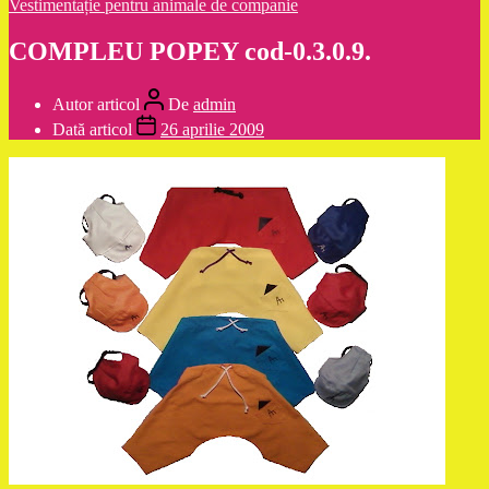
Vestimentație pentru animale de companie
COMPLEU POPEY cod-0.3.0.9.
Autor articol
De
admin
Dată articol
26 aprilie 2009