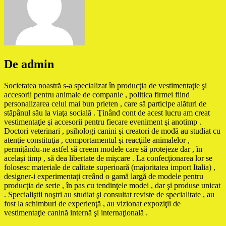
De admin
Societatea noastră s-a specializat în producţia de vestimentaţie şi
accesorii pentru animale de companie , politica firmei fiind
personalizarea celui mai bun prieten , care să participe alături de
stăpânul său la viaţa socială . Ţinând cont de acest lucru am creat
vestimentaţie şi accesorii pentru fiecare eveniment şi anotimp .
Doctori veterinari , psihologi canini şi creatori de modă au studiat cu
atenţie constituţia , comportamentul şi reacţiile animalelor ,
permiţându-ne astfel să creem modele care să protejeze dar , în
acelaşi timp , să dea libertate de mişcare . La confecţionarea lor se
folosesc materiale de calitate superioară (majoritatea import Italia) ,
designer-i experimentaţi creând o gamă largă de modele pentru
producţia de serie , în pas cu tendinţele modei , dar şi produse unicat
. Specialiştii noştri au studiat şi consultat reviste de specialitate , au
fost la schimburi de experienţă , au vizionat expoziţii de
vestimentaţie canină internă şi internaţională .