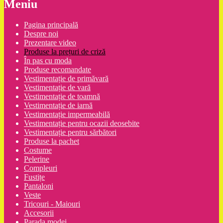
Meniu
Pagina principală
Despre noi
Prezentare video
Produse la prețuri de criză
În pas cu moda
Produse recomandate
Vestimentație de primăvară
Vestimentație de vară
Vestimentație de toamnă
Vestimentație de iarnă
Vestimentație impermeabilă
Vestimentație pentru ocazii deosebite
Vestimentație pentru sărbători
Produse la pachet
Costume
Pelerine
Compleuri
Fustițe
Pantaloni
Veste
Tricouri - Maiouri
Accesorii
Parada modei