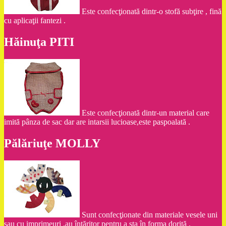
Este confecţionată dintr-o stofă subţire , fină
cu aplicaţii fantezi .
Hăinuţa PITI
Este confecţionată dintr-un material care
imită pânza de sac dar are intarsii lucioase,este paspoalată .
Pălăriuţe MOLLY
Sunt confecţionate din materiale vesele uni
sau cu imprimeuri ,au întăritor pentru a sta în forma dorită .