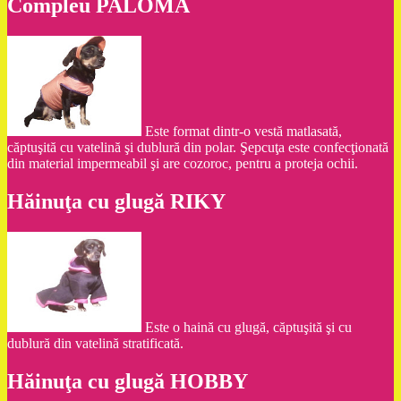
Compleu PALOMA
Este format dintr-o vestă matlasată,
căptuşită cu vatelină şi dublură din polar. Şepcuţa este confecţionată
din material impermeabil şi are cozoroc, pentru a proteja ochii.
Hăinuţa cu glugă RIKY
Este o haină cu glugă, căptuşită şi cu
dublură din vatelină stratificată.
Hăinuţa cu glugă HOBBY