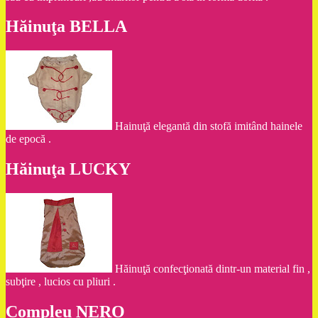
Hăinuţa BELLA
Hainuţă elegantă din stofă imitând hainele
de epocă .
Hăinuţa LUCKY
Hăinuţă confecţionată dintr-un material fin ,
subţire , lucios cu pliuri .
Compleu NERO