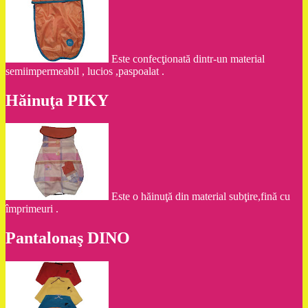
Este confecţionată dintr-un material
semiimpermeabil , lucios ,paspoalat .
Hăinuţa PIKY
Este o hăinuţă din material subţire,fină cu
împrimeuri .
Pantalonaş DINO