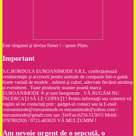
Este sloganul şi deviza firmei ! - spune Pluto.
Important
S.C.BORDULA EUROANIMODE S.R.L. confecţionează
vestimentaţie şi accesorii pentru animale de companie într-o gamă
foarte variată de modele , mărimi şi culori, adecvate fiecărui anotimp
şi eveniment . Toate produsele noastre poartă marca
EUROANIMODE ® şi sunt înregistrate . VĂ RUGĂM NU
ÎNCERCAŢI SĂ LE COPIAŢI ! Pentru informaţii sau comenzi vă
rugăm să ne contactaţi prin : gadget-ul contact sau la E-mail
:euroanimode@euroanimode.ro euroanimode@yahoo.com /
euroanimode@gmail.com sau :Tel/Fax:0254-515015 Mobil :
0787802926 / 0721-403635 VĂ MULŢUMIM !
Am nevoie urgent de o şepcuţă, o