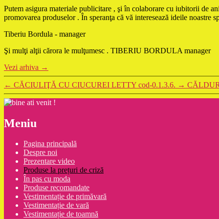
Putem asigura materiale publicitare , şi în colaborare cu iubitorii de 
promovarea produselor . În speranţa că vă interesează ideile noastre 
Tiberiu Bordula - manager
Şi mulţi alţii cărora le mulţumesc . TIBERIU BORDULA manager
Vezi arhiva
→
←
CĂCIULIŢĂ CU CIUCUREI LETTY cod-0.1.3.6.
→
CĂLDUR
Meniu
Pagina principală
Despre noi
Prezentare video
Produse la prețuri de criză
În pas cu moda
Produse recomandate
Vestimentație de primăvară
Vestimentație de vară
Vestimentație de toamnă