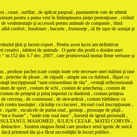
i , cusut , surfilat , de aplicat paspoal , pasmanterie este de ultimă
maximum pentru a putea veni în întâmpinarea pieţei pretenţioase , creând
vestimentaţie şi accesorii pentru animale de companie , fiind
ă aibă confort , bunăstare , bucurie , frumuseţe , să fie uşor de aranjat şi
itoriul ţării şi facem export . Pentru acest lucru am definitivat
ri creativi , iubitori de animale . O parte din profit o donăm unei
Biz " nr.152 din 3-7 dec. 2007 , care promovează numai firme serioase şi
ux , produse pachet (care conţin toate cele necesare unei mărimi şi rase
n , pelerine de ploaie , de zăpadă - simple sau cu dublură , fâşuri cu
stuţă inscripţionată “sunt extraordinar de rău” , vestuţă reflectorizantă
, costum de sport , costum de schi , costum de şmecheraş , costum de
 costum de prinţesă şi prinţ imperial cu diademă , costum prinţesa
, de cercetaş , de cosmonaut , de stewardesă , costum bărbătesc cu
nsolaţiei , căciuliţe cu ciucurei , tricouri cool inscripţionate ,
 , eşarfe , rucsăcele de purtat osul , gentuţe , prosoape de plajă ,
ă “mi-e foame” , “unde este osul meu” , borsetă de igenă personală ,
AMA , SULTANUL MAHOMED , IULIUS CEZAR , MATEI CORVIN ,
istractive . Suntem singura firmă care produce setul igenic de unică
că prietenul tău şi-a făcut necesităţile în locuri publice .