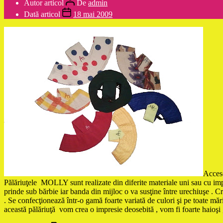
Autor articol
De
admin
Dată articol
18 mai 2009
Acces
Pălăriuţele MOLLY sunt realizate din diferite materiale uni sau cu imprim
prinde sub bărbie iar banda din mijloc o va susţine între urechiuşe . C
. Se confecţionează într-o gamă foarte variată de culori şi pe toate măr
această pălăriuţă vom crea o impresie deosebită , vom fi foarte haioşi ,