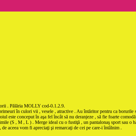
orii . Pălăria MOLLY cod-0.1.2.9.
euri în culori vii , vesele , atractive . Au întăritor pentru ca borurile s
roiul este conceput în aşa fel încât să nu deranjeze , să fie foarte comod
imile (S , M , L ) . Merge ideal cu o fustiţă , un pantalonaş sport sau o 
 de aceea vom fi apreciaţi şi remarcaţi de cei pe care-i întâlnim .