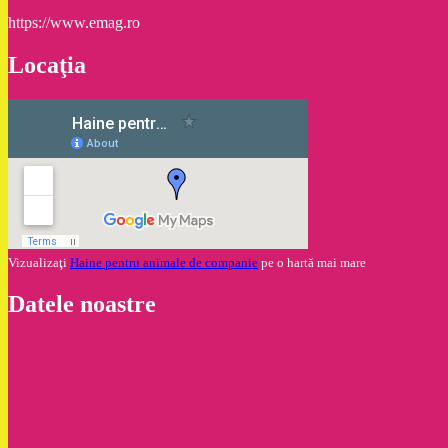
https://www.emag.ro
Locaţia
Vizualizaţi
Haine pentru animale de companie
pe o hartă mai mare
Datele noastre