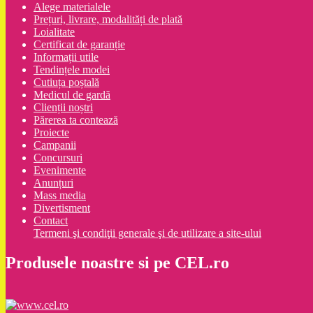
Alege materialele
Prețuri, livrare, modalități de plată
Loialitate
Certificat de garanție
Informații utile
Tendințele modei
Cutiuța poștală
Medicul de gardă
Clienții noștri
Părerea ta contează
Proiecte
Campanii
Concursuri
Evenimente
Anunțuri
Mass media
Divertisment
Contact
Termeni şi condiţii generale şi de utilizare a site-ului
Produsele noastre si pe CEL.ro