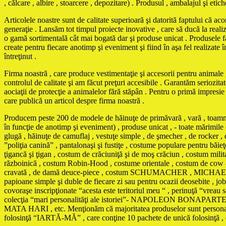
, călcare , albire , stoarcere , depozitare) . Produsul , ambalajul şi eti
Articolele noastre sunt de calitate superioară şi datorită faptului că ac
generaţie . Lansăm tot timpul proiecte inovative , care să ducă la reali
o gamă sortimentală cât mai bogată dar şi produse unicat . Produse
create pentru fiecare anotimp şi eveniment şi fiind în aşa fel realizate în
întreţinut .
Firma noastră , care produce vestimentaţie şi accesorii pentru animale , 
controlul de calitate şi am făcut preţuri accesibile . Garantăm seriozita
aociaţii de protecţie a animalelor fără stăpân . Pentru o primă impresi
care publică un articol despre firma noastră .
Producem peste 200 de modele de hăinuţe de primăvară , vară , toamnă , 
în funcţie de anotimp şi eveniment) , produse unicat , - toate mărimile 
glugă , hăinuţe de camuflaj , vestuţe simple , de şmecher , de rocker , d
”poliţia canină” , pantalonaşi şi fustiţe , costume populare pentru băi
ţigancă şi ţigan , costum de crăciuniţă şi de moş crăciun , costum mili
războinică , costum Robin-Hood , costume orientale , costum de cow - 
cravată , de damă deuce-piece , costum SCHUMACHER , MICHAEL JACKS
papioane simple şi duble de fiecare zi sau pentru ocazii deosebite , jobe
covoraşe inscripţionate “acesta este teritoriul meu “ , perinuţă “vreau
colecţia “mari personalităţi ale istoriei”- NAPOLEON 
MATA HARI , etc. Menţionăm că majoritatea produselor sunt personaliza
folosinţă “IARTĂ-MĂ” , care conţine 10 pachete de unică folosinţă , cu t