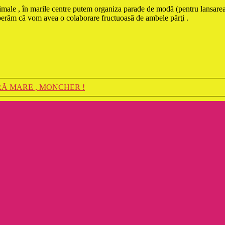
animale , în marile centre putem organiza parade de modă (pentru lansarea
sperăm că vom avea o colaborare fructuoasă de ambele părţi .
Ă MARE , MONCHER !