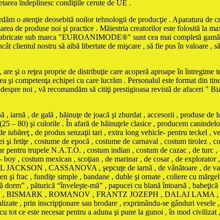
chetarea îndeplinesc condiţiile cerute de UE .
ordăm o atenţie deosebită noilor tehnologii de producţie . Aparatura de cro
zarea de produse noi şi practice . Măiestria creatorilor este folosită la 
le fabricate sub marca "EUROANIMODE®" sunt cea mai completă gamă de 
cât clientul nostru să aibă libertate de mişcare , să fie pus în valoare , s
are şi o reţea proprie de distribuţie care acoperă aproape în întregime ter
tea şi competenţa echipei cu care lucrăm . Personalul este format din tine
e despre noi , vă recomandăm să citiţi prestigioasa revistă de afaceri " 
iarnă , de gală , hăinuţe de joacă şi zburdat , accesorii , produse de l
(25 – 80) şi culorile . În afară de hăinuţele clasice , producem canindelo
e iubăreţ , de produs senzaţii tari , extra long vehicle- pentru teckel , ve
eţei şi fetiţe , costume de epocă , costume de carnaval , costum tirolez 
tar pentru trupele N.A.T.O. , costum indian , costum de cazac , de turc ,
boy , costum mexican , scoţian , de marinar , de cosar , de explorator 
ON , CASSANOVA , şepcuţe de iarnă , de vânătoare , de vară contra i
n şi frac , fundiţe simple , bandane , duble şi ornate , coliere cu mărgele
 să dorm” , păturică “înveleşte-mă” , papucei cu blană întoarsă , babeţic
BONAPARTE , BISMARK , ROMANOV , FRANTZ JOZEPH , DALAI L
te , prin inscripţionare sau brodare , exprimându-se gânduri vesele , d
ot ce este necesar pentru a aduna şi pune la gunoi , în mod civilizat , da