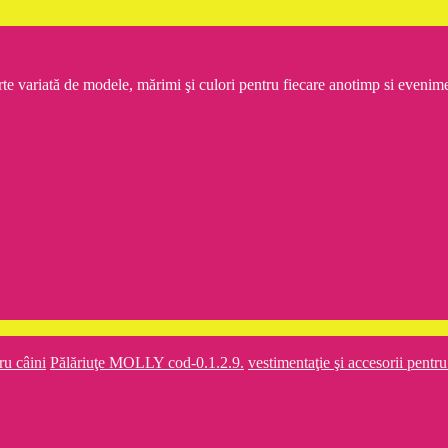
rte variată de modele, mărimi şi culori pentru fiecare anotimp si even
ru câini
Pălăriuţe MOLLY cod-0.1.2.9.
vestimentaţie şi accesorii pent