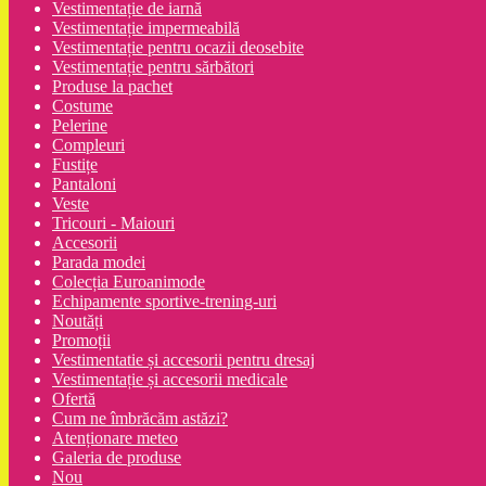
Vestimentație de iarnă
Vestimentație impermeabilă
Vestimentație pentru ocazii deosebite
Vestimentație pentru sărbători
Produse la pachet
Costume
Pelerine
Compleuri
Fustițe
Pantaloni
Veste
Tricouri - Maiouri
Accesorii
Parada modei
Colecția Euroanimode
Echipamente sportive-trening-uri
Noutăți
Promoții
Vestimentatie și accesorii pentru dresaj
Vestimentație și accesorii medicale
Ofertă
Cum ne îmbrăcăm astăzi?
Atenționare meteo
Galeria de produse
Nou