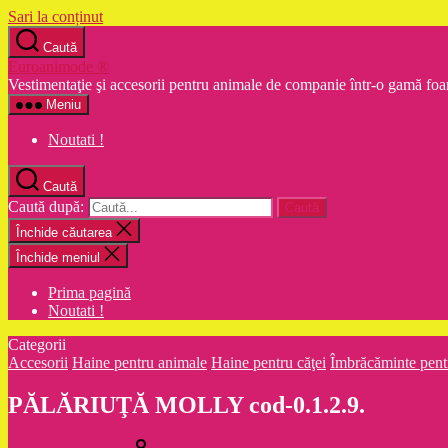
Sari la conținut
Caută
Euroanimode ®
Vestimentaţie şi accesorii pentru animale de companie într-o gamă foa
Meniu
Noutati !
Caută
Caută după:
Închide căutarea
Închide meniul
Prima pagină
Noutati !
Categorii
Accesorii
Haine pentru animale
Haine pentru căţei
Îmbrăcăminte pent
PĂLĂRIUŢĂ MOLLY cod-0.1.2.9.