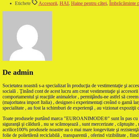
Etichete
Accesorii
,
HAI
,
Haine pentru căţei
,
Îmbrăcăminte p
De admin
Societatea noastră s-a specializat în producţia de vestimentaţie şi acces
socială . Ţinând cont de acest lucru am creat vestimentaţie şi accesorii 
comportamentul şi reacţiile animalelor , permiţându-ne astfel să creem m
(majoritatea import Italia) , designer-i experimentaţi creând o gamă larg
specialitate , au fost la schimburi de experienţă , au vizionat expoziţii 
Toate produsele purtând marca "EUROANIMODE®" sunt în pas cu ultimele 
siguranţă şi căldură , nu se scămoşează , sunt mercerizate , căptuşite , ne
acrilice100% produsele noastre au o mai mare longevitate şi rezistenţă 
folie de polietilenă reciclabilă , transparentă , oferind vizibilitate , f