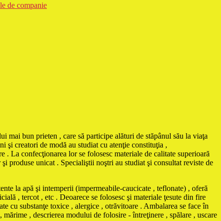
ale de companie
ui mai bun prieten , care să participe alături de stăpânul său la viaţa
i şi creatori de modă au studiat cu atenţie constituţia ,
e . La confecţionarea lor se folosesc materiale de calitate superioară
 produse unicat . Specialiştii noştri au studiat şi consultat reviste de
e la apă şi intemperii (impermeabile-caucicate , teflonate) , oferă
cială , tercot , etc . Deoarece se folosesc şi materiale ţesute din fire
te cu substanţe toxice , alergice , otrăvitoare . Ambalarea se face în
 , mărime , descrierea modului de folosire - întreţinere , spălare , uscare