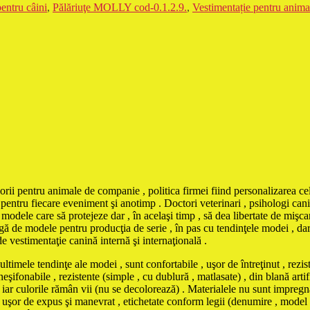
entru câini
,
Pălăriuţe MOLLY cod-0.1.2.9.
,
Vestimentație pentru anim
orii pentru animale de companie , politica firmei fiind personalizarea cel
pentru fiecare eveniment şi anotimp . Doctori veterinari , psihologi canin
odele care să protejeze dar , în acelaşi timp , să dea libertate de mişcar
ă de modele pentru producţia de serie , în pas cu tendinţele modei , dar şi
de vestimentaţie canină internă şi internaţională .
tendinţe ale modei , sunt confortabile , uşor de întreţinut , rezistent
şifonabile , rezistente (simple , cu dublură , matlasate) , din blană artifi
iar culorile rămân vii (nu se decolorează) . Materialele nu sunt impregna
iind uşor de expus şi manevrat , etichetate conform legii (denumire , model