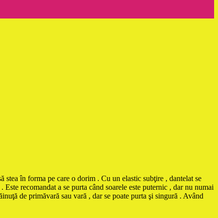
ă stea în forma pe care o dorim . Cu un elastic subţire , dantelat se
ă . Este recomandat a se purta când soarele este puternic , dar nu numai
hăinuţă de primăvară sau vară , dar se poate purta şi singură . Având