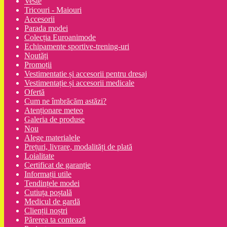
Veste
Tricouri - Maiouri
Accesorii
Parada modei
Colecția Euroanimode
Echipamente sportive-trening-uri
Noutăți
Promoții
Vestimentatie și accesorii pentru dresaj
Vestimentație și accesorii medicale
Ofertă
Cum ne îmbrăcăm astăzi?
Atenționare meteo
Galeria de produse
Nou
Alege materialele
Prețuri, livrare, modalități de plată
Loialitate
Certificat de garanție
Informații utile
Tendințele modei
Cutiuța poștală
Medicul de gardă
Clienții noștri
Părerea ta contează