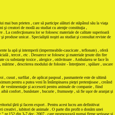
ui mai bun prieten , care să participe alături de stăpânul său la viaţa
i şi creatori de modă au studiat cu atenţie constituţia ,
e . La confecţionarea lor se folosesc materiale de calitate superioară
 produse unicat . Specialiştii noştri au studiat şi consultat reviste de
e la apă şi intemperii (impermeabile-caucicate , teflonate) , oferă
cială , tercot , etc . Deoarece se folosesc şi materiale ţesute din fire
te cu substanţe toxice , alergice , otrăvitoare . Ambalarea se face în
 , mărime , descrierea modului de folosire - întreţinere , spălare , uscare
i , cusut , surfilat , de aplicat paspoal , pasmanterie este de ultimă
maximum pentru a putea veni în întâmpinarea pieţei pretenţioase , creând
vestimentaţie şi accesorii pentru animale de companie , fiind
ă aibă confort , bunăstare , bucurie , frumuseţe , să fie uşor de aranjat şi
itoriul ţării şi facem export . Pentru acest lucru am definitivat
ri creativi , iubitori de animale . O parte din profit o donăm unei
Biz " nr.152 din 3-7 dec. 2007 , care promovează numai firme serioase şi