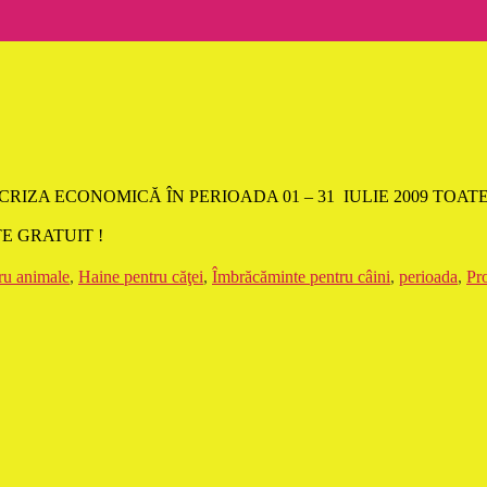
 CRIZA ECONOMICĂ ÎN PERIOADA 01 – 31 IULIE 2009 T
E GRATUIT !
ru animale
,
Haine pentru căţei
,
Îmbrăcăminte pentru câini
,
perioada
,
Pr