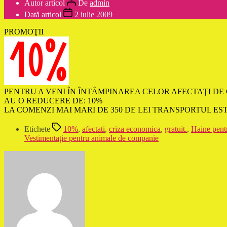
Autor articol
De
admin
Dată articol
2 iulie 2009
PROMOŢII
PENTRU A VENI ÎN ÎNTÂMPINAREA CELOR AFECTAŢI DE
AU O REDUCERE DE: 10%
LA COMENZI MAI MARI DE 350 DE LEI TRANSPORTUL EST
Etichete
10%
,
afectati
,
criza economica
,
gratuit.
,
Haine pent
Vestimentație pentru animale de companie