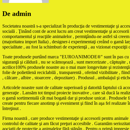
De admin
Societatea noastră s-a specializat în producţia de vestimentaţie şi acces
socială . Ţinând cont de acest lucru am creat vestimentaţie şi accesorii 
comportamentul şi reacţiile animalelor , permiţându-ne astfel să creem m
(majoritatea import Italia) , designer-i experimentaţi creând o gamă larg
specialitate , au fost la schimburi de experienţă , au vizionat expoziţii 
Toate produsele purtând marca "EUROANIMODE®" sunt în pas cu ultimele 
siguranţă şi căldură , nu se scămoşează , sunt mercerizate , căptuşite , ne
acrilice100% produsele noastre au o mai mare longevitate şi rezistenţă 
folie de polietilenă reciclabilă , transparentă , oferind vizibilitate , f
, călcare , albire , stoarcere , depozitare) . Produsul , ambalajul şi eti
Articolele noastre sunt de calitate superioară şi datorită faptului că ac
generaţie . Lansăm tot timpul proiecte inovative , care să ducă la reali
o gamă sortimentală cât mai bogată dar şi produse unicat . Produse
create pentru fiecare anotimp şi eveniment şi fiind în aşa fel realizate în
întreţinut .
Firma noastră , care produce vestimentaţie şi accesorii pentru animale , 
controlul de calitate şi am făcut preţuri accesibile . Garantăm seriozita
aociaţii de protecţie a animalelor fără stăpân . Pentru o primă impresi