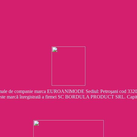
e companie marca EUROANIMODE Sediul: Petroşani cod 332041 Str.
este marcă înregistrată a firmei SC BORDULA PRODUCT SRL. Capit