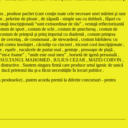
ux , produse pachet (care conţin toate cele necesare unei mărimi şi rase
n , pelerine de ploaie , de zăpadă - simple sau cu dublură , fâşuri cu
stuţă inscripţionată “sunt extraordinar de rău” , vestuţă reflectorizantă
, costum de sport , costum de schi , costum de şmecheraş , costum de
 costum de prinţesă şi prinţ imperial cu diademă , costum prinţesa
, de cercetaş , de cosmonaut , de stewardesă , costum bărbătesc cu
nsolaţiei , căciuliţe cu ciucurei , tricouri cool inscripţionate ,
 , eşarfe , rucsăcele de purtat osul , gentuţe , prosoape de plajă ,
ă “mi-e foame” , “unde este osul meu” , borsetă de igenă personală ,
AMA , SULTANUL MAHOMED , IULIUS CEZAR , MATEI CORVIN ,
istractive . Suntem singura firmă care produce setul igenic de unică
că prietenul tău şi-a făcut necesităţile în locuri publice .
 produselor) , putem acorda premii la diferite concursuri - pentru