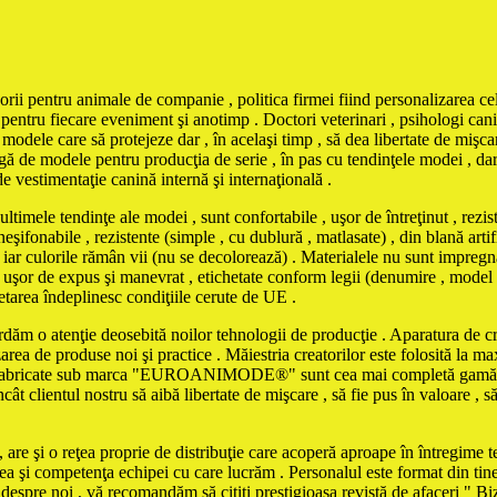
orii pentru animale de companie , politica firmei fiind personalizarea cel
pentru fiecare eveniment şi anotimp . Doctori veterinari , psihologi canin
odele care să protejeze dar , în acelaşi timp , să dea libertate de mişcar
ă de modele pentru producţia de serie , în pas cu tendinţele modei , dar şi
de vestimentaţie canină internă şi internaţională .
tendinţe ale modei , sunt confortabile , uşor de întreţinut , rezistent
şifonabile , rezistente (simple , cu dublură , matlasate) , din blană artifi
iar culorile rămân vii (nu se decolorează) . Materialele nu sunt impregna
iind uşor de expus şi manevrat , etichetate conform legii (denumire , model
chetarea îndeplinesc condiţiile cerute de UE .
ordăm o atenţie deosebită noilor tehnologii de producţie . Aparatura de cro
zarea de produse noi şi practice . Măiestria creatorilor este folosită la 
le fabricate sub marca "EUROANIMODE®" sunt cea mai completă gamă de 
cât clientul nostru să aibă libertate de mişcare , să fie pus în valoare , s
are şi o reţea proprie de distribuţie care acoperă aproape în întregime ter
tea şi competenţa echipei cu care lucrăm . Personalul este format din tine
e despre noi , vă recomandăm să citiţi prestigioasa revistă de afaceri " 