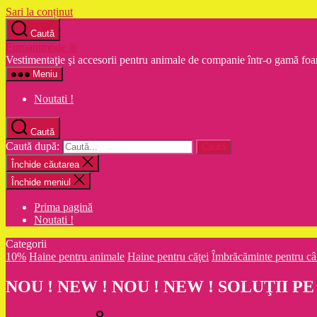
Sari la conținut
Caută
Euroanimode ®
Vestimentaţie şi accesorii pentru animale de companie într-o gamă foa
Meniu
Noutati !
Caută
Caută după:
Închide căutarea
Închide meniul
Prima pagină
Noutati !
Categorii
10%
Haine pentru animale
Haine pentru căţei
Îmbrăcăminte pentru câ
NOU ! NEW ! NOU ! NEW ! SOLUŢII PE