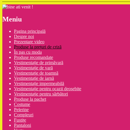
Meniu
Pagina principală
Despre noi
Prezentare video
Produse la prețuri de criză
În pas cu moda
Produse recomandate
Vestimentație de primăvară
Vestimentație de vară
Vestimentație de toamnă
Vestimentație de iarnă
Vestimentație impermeabilă
Vestimentație pentru ocazii deosebite
Vestimentație pentru sărbători
Produse la pachet
Costume
Pelerine
Compleuri
Fustițe
Pantaloni