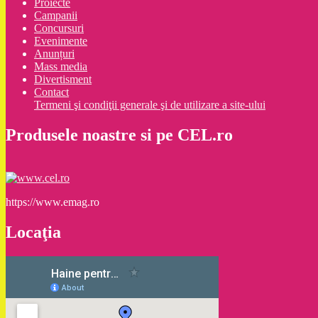
Proiecte
Campanii
Concursuri
Evenimente
Anunțuri
Mass media
Divertisment
Contact
Termeni şi condiţii generale şi de utilizare a site-ului
Produsele noastre si pe CEL.ro
https://www.emag.ro
Locaţia