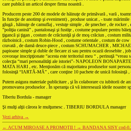
care publică un articol despre firma noastră .
Producem peste 200 de modele de hăinuţe de primăvară , vară , toamnă , 
în funcţie de anotimp şi eveniment) , produse unicat , - toate mărimile 
glugă , hăinuţe de camuflaj , vestuţe simple , de şmecher , de rocker , d
”poliţia canină” , pantalonaşi şi fustiţe , costume populare pentru băi
ţigancă şi ţigan , costum de crăciuniţă şi de moş crăciun , costum mili
războinică , costum Robin-Hood , costume orientale , costum de cow - 
cravată , de damă deuce-piece , costum SCHUMACHER , MICHAEL JACKS
papioane simple şi duble de fiecare zi sau pentru ocazii deosebite , jobe
covoraşe inscripţionate “acesta este teritoriul meu “ , perinuţă “vreau
colecţia “mari personalităţi ale istoriei”- NAPOLEON 
MATA HARI , etc. Menţionăm că majoritatea produselor sunt personaliza
folosinţă “IARTĂ-MĂ” , care conţine 10 pachete de unică folosinţă , cu t
Putem asigura materiale publicitare , şi în colaborare cu iubitorii de 
promovarea produselor . În speranţa că vă interesează ideile noastre 
Tiberiu Bordula - manager
Şi mulţi alţii cărora le mulţumesc . TIBERIU BORDULA manager
Vezi arhiva
→
←
ACUM MIROASE A PROMOŢII !
→
BANDANA SISY cod-0.2