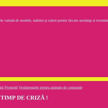
rte variată de modele, mărimi şi culori pentru fiecare anotimp si even
ini
Promoţii
Vestimentație pentru animale de companie
 TIMP DE CRIZĂ !