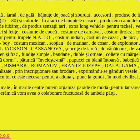
iarnă , de gală , hăinuţe de joacă şi zburdat , accesorii , produse de l
(25 – 80) şi culorile . În afară de hăinuţele clasice , producem canindelo
e iubăreţ , de produs senzaţii tari , extra long vehicle- pentru teckel , ve
eţei şi fetiţe , costume de epocă , costume de carnaval , costum tirolez 
tar pentru trupele N.A.T.O. , costum indian , costum de cazac , de turc ,
boy , costum mexican , scoţian , de marinar , de cosar , de explorator 
ON , CASSANOVA , şepcuţe de iarnă , de vânătoare , de vară contra i
n şi frac , fundiţe simple , bandane , duble şi ornate , coliere cu mărgele
 să dorm” , păturică “înveleşte-mă” , papucei cu blană întoarsă , babeţic
BONAPARTE , BISMARK , ROMANOV , FRANTZ JOZEPH , DALAI L
te , prin inscripţionare sau brodare , exprimându-se gânduri vesele , d
ot ce este necesar pentru a aduna şi pune la gunoi , în mod civilizat , da
animale , în marile centre putem organiza parade de modă (pentru lansarea
sperăm că vom avea o colaborare fructuoasă de ambele părţi .
.9.9.