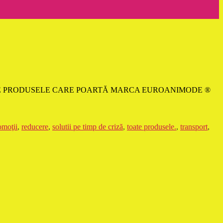
OATE PRODUSELE CARE POARTĂ MARCA EUROANIMODE ®
omoţii
,
reducere
,
solutii pe timp de criză
,
toate produsele.
,
transport
,