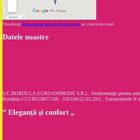
Vizualizaţi
Haine pentru animale de companie
pe o hartă mai mare
Datele noastre
S.C.BORDULA EUROANIMODE S.R.L. Vestimentaţie pentru animale d
România CUI RO28071346 . J20/186/22.02.2011 . Euroanimode ® 
” Eleganţă şi confort „