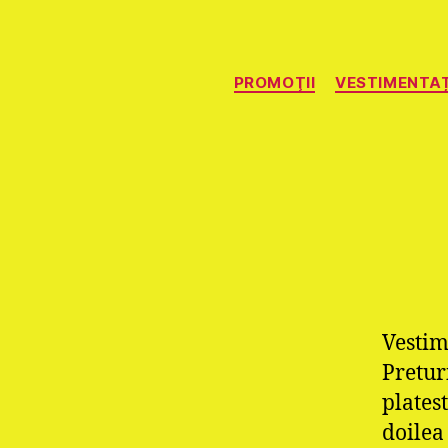
PROMOŢII
VESTIMENTAȚ
Vestim
Pretur
plates
doilea