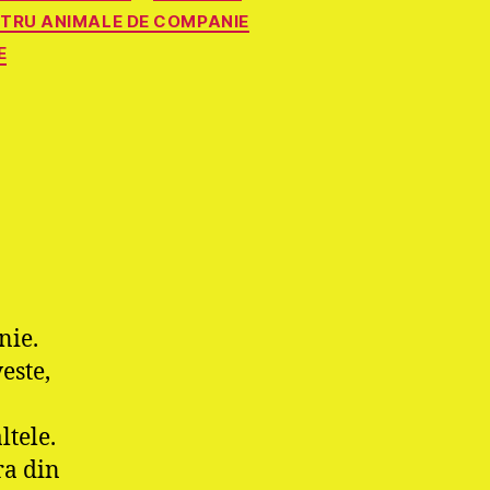
NTRU ANIMALE DE COMPANIE
E
nie.
este,
ltele.
ra din