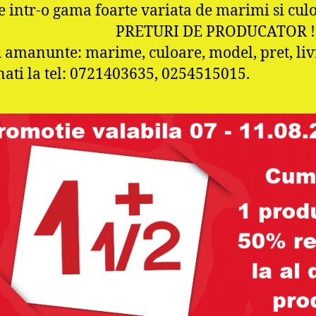
 intr-o gama foarte variata de marimi si c
ETURI DE PRODUCATOR !
 amanunte: marime, culoare, model, pret, liv
unati la tel: 0721403635, 0254515015.