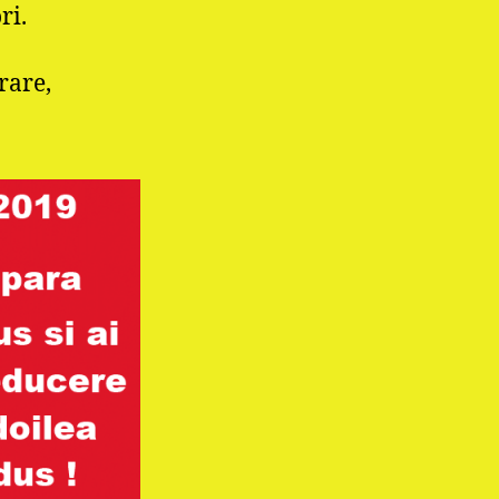
ulori.
rare,