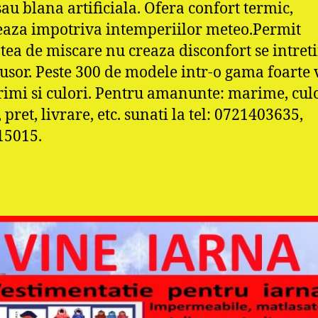
sau blana artificiala. Ofera confort termic,
eaza impotriva intemperiilor meteo.Permit
atea de miscare nu creaza disconfort se intret
 usor. Peste 300 de modele intr-o gama foarte 
imi si culori. Pentru amanunte: marime, cul
pret, livrare, etc. sunati la tel: 0721403635,
15015.