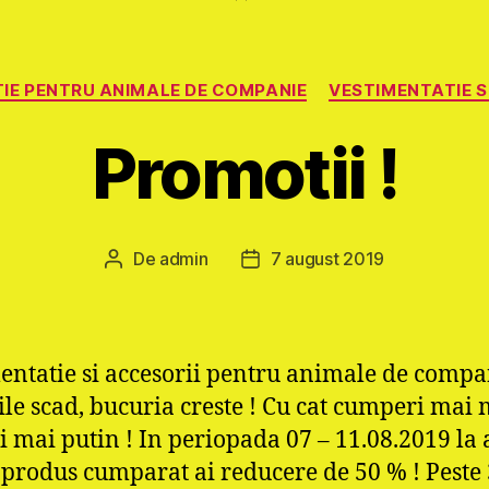
Categorii
IE PENTRU ANIMALE DE COMPANIE
VESTIMENTATIE S
Promotii !
De
admin
7 august 2019
Autor
Dată
articol
articol
entatie si accesorii pentru animale de compa
ile scad, bucuria creste ! Cu cat cumperi mai 
ti mai putin ! In periopada 07 – 11.08.2019 la 
 produs cumparat ai reducere de 50 % ! Peste