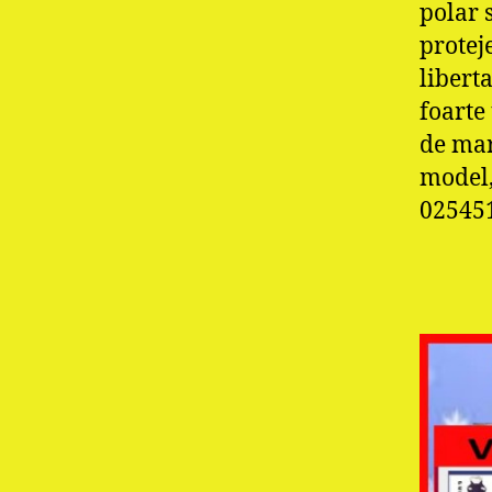
polar 
protej
libert
foarte
de mar
model, 
02545