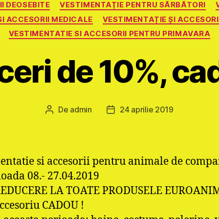
I DEOSEBITE
VESTIMENTAŢIE PENTRU SĂRBĂTORI
ŞI ACCESORII MEDICALE
VESTIMENTAȚIE ȘI ACCESORI
VESTIMENTATIE SI ACCESORII PENTRU PRIMAVARA
eri de 10%, cad
De
admin
24 aprilie 2019
Autor
Dată
articol
articol
entatie si accesorii pentru animale de compa
ioada 08.- 27.04.2019
REDUCERE LA TOATE PRODUSELE EUROANI
accesoriu CADOU !