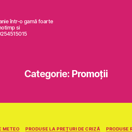
anie într-o gamă foarte
notimp si
 0254515015
Categorie:
Promoţii
Categorii
E METEO
PRODUSE LA PREȚURI DE CRIZĂ
PRODUSE 