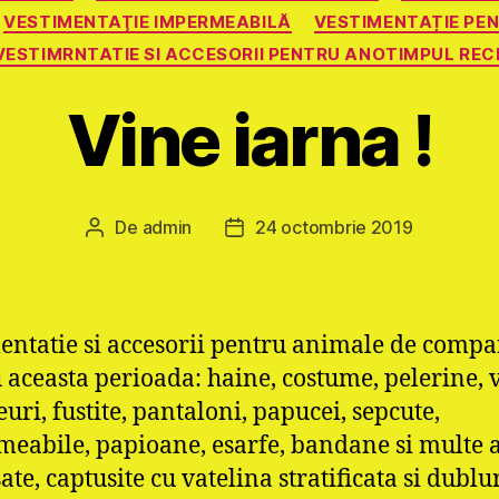
VESTIMENTAŢIE IMPERMEABILĂ
VESTIMENTAȚIE PE
VESTIMRNTATIE SI ACCESORII PENTRU ANOTIMPUL REC
Vine iarna !
De
admin
24 octombrie 2019
Autor
Dată
articol
articol
entatie si accesorii pentru animale de compa
 aceasta perioada: haine, costume, pelerine, v
uri, fustite, pantaloni, papucei, sepcute,
eabile, papioane, esarfe, bandane si multe a
ate, captusite cu vatelina stratificata si dublu