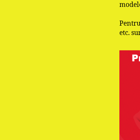
modele
PR
Pentru
etc. s