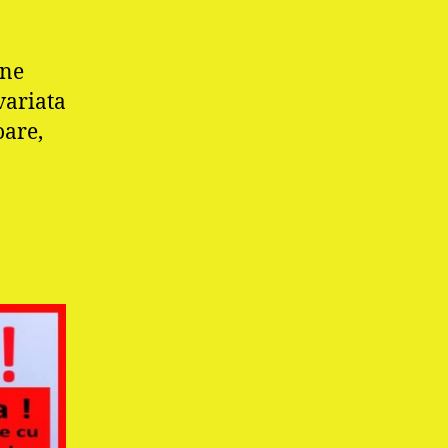
ine
variata
oare,