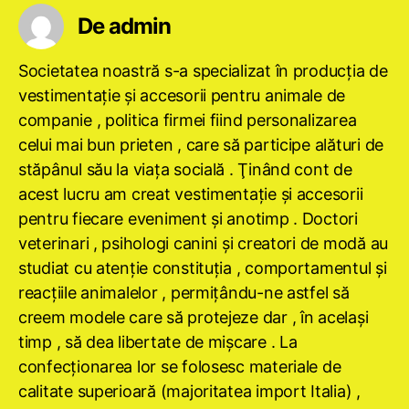
De admin
Societatea noastră s-a specializat în producţia de
vestimentaţie şi accesorii pentru animale de
companie , politica firmei fiind personalizarea
celui mai bun prieten , care să participe alături de
stăpânul său la viaţa socială . Ţinând cont de
acest lucru am creat vestimentaţie şi accesorii
pentru fiecare eveniment şi anotimp . Doctori
veterinari , psihologi canini şi creatori de modă au
studiat cu atenţie constituţia , comportamentul şi
reacţiile animalelor , permiţându-ne astfel să
creem modele care să protejeze dar , în acelaşi
timp , să dea libertate de mişcare . La
confecţionarea lor se folosesc materiale de
calitate superioară (majoritatea import Italia) ,