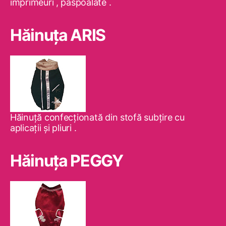
imprimeuri , paspoalate .
Hăinuţa ARIS
Hăinuţă confecţionată din stofă subţire cu
aplicaţii şi pliuri .
Hăinuţa PEGGY