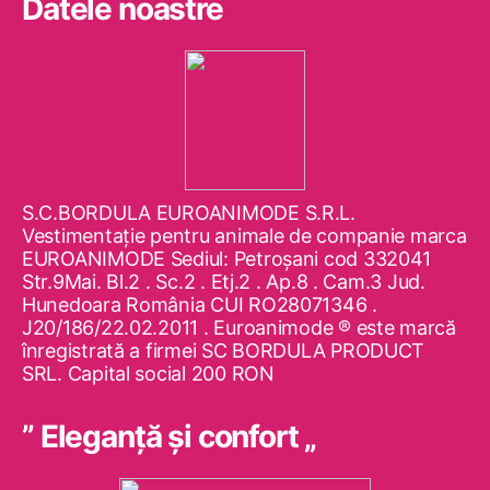
Datele noastre
S.C.BORDULA EUROANIMODE S.R.L.
Vestimentaţie pentru animale de companie marca
EUROANIMODE Sediul: Petroşani cod 332041
Str.9Mai. Bl.2 . Sc.2 . Etj.2 . Ap.8 . Cam.3 Jud.
Hunedoara România CUI RO28071346 .
J20/186/22.02.2011 . Euroanimode ® este marcă
înregistrată a firmei SC BORDULA PRODUCT
SRL. Capital social 200 RON
” Eleganţă şi confort „