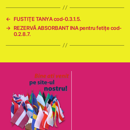
←
FUSTIŢE TANYA cod-0.3.1.5.
→
REZERVĂ ABSORBANT INA pentru fetiţe cod-
0.2.8.7.