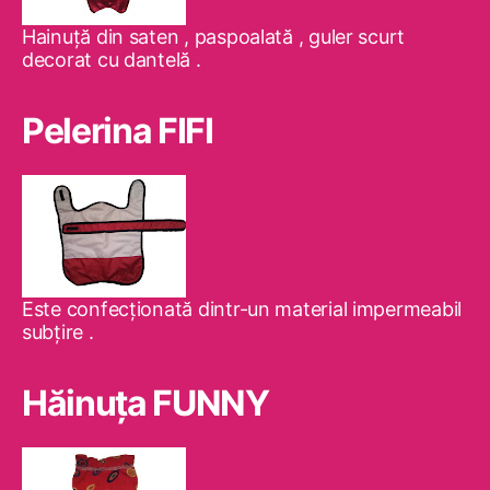
Hainuţă din saten , paspoalată , guler scurt
decorat cu dantelă .
Pelerina FIFI
Este confecţionată dintr-un material impermeabil
subţire .
Hăinuţa FUNNY