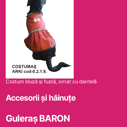
Costum bluză şi fustă, ornat cu dantelă
Accesorii și hăinuțe
Guleraş BARON