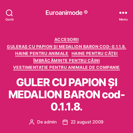
Euroanimode ®
Caută
Meniu
Categorii
ACCESORII
GULERAȘ CU PAPION ȘI MEDALION BARON COD-0.1.1.8.
HAINE PENTRU ANIMALE
HAINE PENTRU CĂŢEI
ÎMBRĂCĂMINTE PENTRU CÂINI
VESTIMENTAȚIE PENTRU ANIMALE DE COMPANIE
GULER CU PAPION ŞI
MEDALION BARON cod-
0.1.1.8.
De
admin
22 august 2009
Autor
Dată
articol
articol