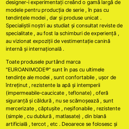
designer-i experimentaţi creând o gamă largă de
modele pentru producţia de serie , în pas cu
tendinţele modei , dar şi produse unicat .
Specialiştii noştri au studiat şi consultat reviste de
specialitate , au fost la schimburi de experienţă ,
au vizionat expoziţii de vestimentaţie canină
internă şi internaţională .
Toate produsele purtând marca
"EUROANIMODE®" sunt în pas cu ultimele
tendinţe ale modei , sunt confortabile , uşor de
întreţinut , rezistente la apă şi intemperii
(impermeabile-caucicate , teflonate) , oferă
siguranţă şi căldură , nu se scămoşează , sunt
mercerizate , căptuşite , neşifonabile , rezistente
(simple , cu dublură , matlasate) , din blană
artificială , tercot , etc . Deoarece se folosesc şi