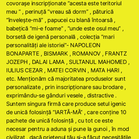
covoraşe inscripţionate “acesta este teritoriul
meu “ , perinuţă “vreau să dorm” , păturică
“înveleşte-mă” , papucei cu blană întoarsă ,
babeţică “mi-e foame” , “unde este osul meu” ,
borsetă de igenă personală , colecţia “mari
personalităţi ale istoriei”- NAPOLEON
BONAPARTE , BISMARK , ROMANOV , FRANTZ
JOZEPH , DALAI LAMA , SULTANUL MAHOMED ,
IULIUS CEZAR , MATEI CORVIN , MATA HARI ,
etc. Menţionăm că majoritatea produselor sunt
personalizate , prin inscripţionare sau brodare ,
exprimându-se gânduri vesele , distractive .
Suntem singura firmă care produce setul igenic
de unică folosinţă “IARTĂ-MĂ” , care conţine 10
pachete de unică folosinţă , cu tot ce este
necesar pentru a aduna şi pune la gunoi , în mod
civilizat , dacă prietenul tău şi-a făcut necesităţile