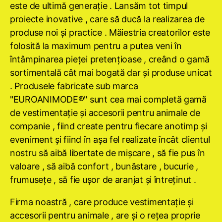
este de ultimă generaţie . Lansăm tot timpul
proiecte inovative , care să ducă la realizarea de
produse noi şi practice . Măiestria creatorilor este
folosită la maximum pentru a putea veni în
întâmpinarea pieţei pretenţioase , creând o gamă
sortimentală cât mai bogată dar şi produse unicat
. Produsele fabricate sub marca
"EUROANIMODE®" sunt cea mai completă gamă
de vestimentaţie şi accesorii pentru animale de
companie , fiind create pentru fiecare anotimp şi
eveniment şi fiind în aşa fel realizate încât clientul
nostru să aibă libertate de mişcare , să fie pus în
valoare , să aibă confort , bunăstare , bucurie ,
frumuseţe , să fie uşor de aranjat şi întreţinut .
Firma noastră , care produce vestimentaţie şi
accesorii pentru animale , are şi o reţea proprie