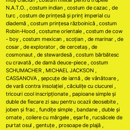
N.A.T.O. , costum indian , costum de cazac , de
turc , costum de prinţesă şi prinţ imperial cu
diademă , costum prinţesa războinică , costum
Robin-Hood , costume orientale , costum de cow
- boy , costum mexican , scoţian , de marinar , de
cosar , de explorator , de cercetaş , de
cosmonaut , de stewardesă , costum bărbătesc
cu cravată , de damă deuce-piece , costum
SCHUMACHER , MICHAEL JACKSON ,
CASSANOVA , şepcuţe de iarnă , de vânătoare ,
de vară contra insolaţiei , căciuliţe cu ciucurei ,
tricouri cool inscripţionate , papioane simple şi
duble de fiecare zi sau pentru ocazii deosebite ,
joben şi frac , fundiţe simple , bandane , duble şi
ornate , coliere cu mărgele , eşarfe , rucsăcele de
purtat osul , gentuţe , prosoape de plajă ,