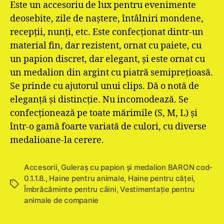
Este un accesoriu de lux pentru evenimente
deosebite, zile de naştere, întâlniri mondene,
recepţii, nunţi, etc. Este confecţionat dintr-un
material fin, dar rezistent, ornat cu paiete, cu
un papion discret, dar elegant, şi este ornat cu
un medalion din argint cu piatră
semipreţioasă.
Se prinde cu ajutorul unui clips. Dă o notă de
eleganţă şi distincţie. Nu incomodează. Se
confecţionează pe toate mărimile (S, M, L) şi
într-o gamă foarte variată de culori, cu diverse
medalioane-la cerere.
Accesorii
,
Guleraș cu papion și medalion BARON cod-
0.1.1.8.
,
Haine pentru animale
,
Haine pentru căţei
,
Etichete
Îmbrăcăminte pentru câini
,
Vestimentație pentru
animale de companie