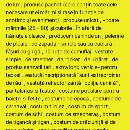
de lux , produse pachet (care conţin toate cele
necesare unei mărimi şi rase în funcţie de
anotimp şi eveniment) , produse unicat , - toate
mărimile (25 – 80) şi culorile . În afară de
hăinuţele clasice , producem canindelon , pelerine
de ploaie , de zăpadă - simple sau cu dublură ,
fâşuri cu glugă , hăinuţe de camuflaj , vestuţe
simple , de şmecher , de rocker , de iubăreţ , de
produs senzaţii tari , extra long vehicle- pentru
teckel , vestuţă inscripţionată “sunt extraordinar
de rău” , vestuţă reflectorizantă ”poliţia canină” ,
pantalonaşi şi fustiţe , costume populare pentru
băieţei şi fetiţe , costume de epocă , costume de
carnaval , costum tirolez , costum de sport ,
costum de schi , costum de şmecheraş , costum
de ţigancă şi ţigan , costum de crăciuniţă şi de
moş crăciun , costum militar pentru trupele