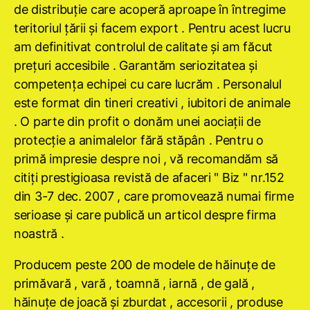
de distribuţie care acoperă aproape în întregime
teritoriul ţării şi facem export . Pentru acest lucru
am definitivat controlul de calitate şi am făcut
preţuri accesibile . Garantăm seriozitatea şi
competenţa echipei cu care lucrăm . Personalul
este format din tineri creativi , iubitori de animale
. O parte din profit o donăm unei aociaţii de
protecţie a animalelor fără stăpân . Pentru o
primă impresie despre noi , vă recomandăm să
citiţi prestigioasa revistă de afaceri " Biz " nr.152
din 3-7 dec. 2007 , care promovează numai firme
serioase şi care publică un articol despre firma
noastră .
Producem peste 200 de modele de hăinuţe de
primăvară , vară , toamnă , iarnă , de gală ,
hăinuţe de joacă şi zburdat , accesorii , produse