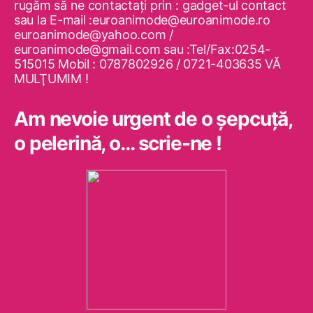
rugăm să ne contactaţi prin : gadget-ul contact
sau la E-mail :euroanimode@euroanimode.ro
euroanimode@yahoo.com /
euroanimode@gmail.com sau :Tel/Fax:0254-
515015 Mobil : 0787802926 / 0721-403635 VĂ
MULŢUMIM !
Am nevoie urgent de o şepcuţă,
o pelerină, o… scrie-ne !