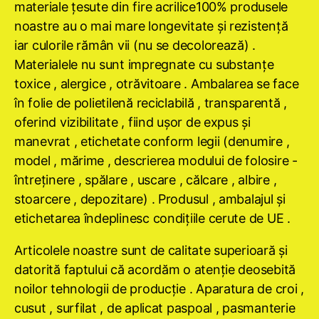
materiale ţesute din fire acrilice100% produsele
noastre au o mai mare longevitate şi rezistenţă
iar culorile rămân vii (nu se decolorează) .
Materialele nu sunt impregnate cu substanţe
toxice , alergice , otrăvitoare . Ambalarea se face
în folie de polietilenă reciclabilă , transparentă ,
oferind vizibilitate , fiind uşor de expus şi
manevrat , etichetate conform legii (denumire ,
model , mărime , descrierea modului de folosire -
întreţinere , spălare , uscare , călcare , albire ,
stoarcere , depozitare) . Produsul , ambalajul şi
etichetarea îndeplinesc condiţiile cerute de UE .
Articolele noastre sunt de calitate superioară şi
datorită faptului că acordăm o atenţie deosebită
noilor tehnologii de producţie . Aparatura de croi ,
cusut , surfilat , de aplicat paspoal , pasmanterie