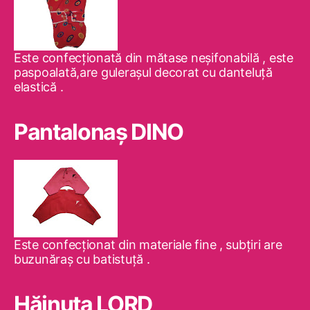
Este confecţionată din mătase neşifonabilă , este
paspoalată,are guleraşul decorat cu danteluţă
elastică .
Pantalonaş DINO
Este confecţionat din materiale fine , subţiri are
buzunăraş cu batistuţă .
Hăinuţa LORD