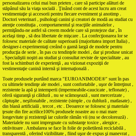
personalizarea celui mai bun prieten , care să participe alături de
stăpânul său la viaţa socială . Ţinând cont de acest lucru am creat
vestimentaţie şi accesorii pentru fiecare eveniment şi anotimp .
Doctori veterinari , psihologi canini şi creatori de modă au studiat cu
atenţie constituţia , comportamentul şi reacţiile animalelor ,
permiţându-ne astfel să creem modele care să protejeze dar , în
acelaşi timp , să dea libertate de mişcare . La confecţionarea lor se
folosesc materiale de calitate superioară (majoritatea import Italia) ,
designer-i experimentaţi creând o gamă largă de modele pentru
producţia de serie , în pas cu tendinţele modei , dar şi produse unicat
. Specialiştii noştri au studiat şi consultat reviste de specialitate , au
fost la schimburi de experienţă , au vizionat expoziţii de
vestimentaţie canină internă şi internaţională .
Toate produsele purtând marca "EUROANIMODE®" sunt în pas
cu ultimele tendinţe ale modei , sunt confortabile , uşor de întreţinut ,
rezistente la apă şi intemperii (impermeabile-caucicate , teflonate) ,
oferă siguranţă şi căldură , nu se scămoşează , sunt mercerizate ,
căptuşite , neşifonabile , rezistente (simple , cu dublură , matlasate) ,
din blană artificială , tercot , etc . Deoarece se folosesc şi materiale
ţesute din fire acrilice100% produsele noastre au o mai mare
longevitate şi rezistenţă iar culorile rămân vii (nu se decolorează) .
Materialele nu sunt impregnate cu substanţe toxice , alergice ,
otrăvitoare . Ambalarea se face în folie de polietilenă reciclabilă ,
transparentă , oferind vizibilitate , fiind uşor de expus şi manevrat ,