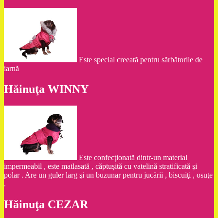
Este special creeată pentru sărbătorile de
iarnă
Hăinuţa WINNY
Este confecţionată dintr-un material
impermeabil , este matlasată , căptuşită cu vatelină stratificată şi
polar . Are un guler larg şi un buzunar pentru jucării , biscuiţi , osuţe
.
Hăinuţa CEZAR