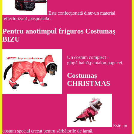
Este confecţionată dintr-un material
reflectorizant ,paspoalată .
Pentru anotimpul friguros Costumaş
BIZU
Un costum complect -
glugă,haină,pantalon,papucei.
Costumaş
CHRISTMAS
Este un
costum special creeat pentru sărbătorile de iarnă.