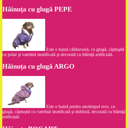
Hăinuţa cu glugă PEPE
Este o haină călduroasă, cu glugă, căptuşită
cu polar şi vatelină stratificată şi decorată cu blăniţă artificială.
Hăinuţa cu glugă ARGO
Este o haină pentru anotimpul rece, cu
glugă, căptuşită cu vatelină stratificată şi dublură, decorată cu blăniţă
artificială.