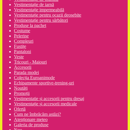
Vestimentație de iarnă
Vestimentație impermeabilă
Vestimentație pentru ocazii deosebite
Vestimentație pentru sărbători
Produse la pachet
Costume
Pelerine
Compleuri
Fustițe
Pantaloni
Veste
Tricouri - Maiouri
Accesorii
Parada modei
Colecția Euroanimode
Echipamente sportive-trening-uri
Noutăți
Promoții
Vestimentatie și accesorii pentru dresaj
Vestimentație și accesorii medicale
Ofertă
Cum ne îmbrăcăm astăzi?
Atenționare meteo
Galeria de produse
Nou