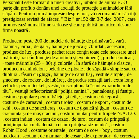
Personalul este format din tineri creativi , iubitori de animale . O
parte din profit o donăm unei aociaţii de protecţie a animalelor fără
stăpân . Pentru o primă impresie despre noi , vă recomandăm să citiţi
prestigioasa revistă de afaceri " Biz " nr.152 din 3-7 dec. 2007 , care
promovează numai firme serioase şi care publică un articol despre
firma noastră .
Producem peste 200 de modele de hăinuţe de primăvară , vară ,
toamnă , iarnă , de gală , hăinuţe de joacă şi zburdat , accesorii ,
produse de lux , produse pachet (care conţin toate cele necesare unei
mărimi şi rase în funcţie de anotimp şi eveniment) , produse unicat ,
- toate mărimile (25 – 80) şi culorile . În afară de hăinuţele clasice ,
producem canindelon , pelerine de ploaie , de zăpadă - simple sau cu
dublură , fâşuri cu glugă , hăinuţe de camuflaj , vestuţe simple , de
şmecher , de rocker , de iubăreţ , de produs senzaţii tari , extra long
vehicle- pentru teckel , vestuţă inscripţionată “sunt extraordinar de
rău” , vestuţă reflectorizantă ”poliţia canină” , pantalonaşi şi fustiţe ,
costume populare pentru băieţei şi fetiţe , costume de epocă ,
costume de carnaval , costum tirolez , costum de sport , costum de
schi , costum de şmecheraş , costum de ţigancă şi ţigan , costum de
crăciuniţă şi de moş crăciun , costum militar pentru trupele N.A.T.O.
, costum indian , costum de cazac , de turc , costum de prinţesă şi
prinţ imperial cu diademă , costum prinţesa războinică , costum
Robin-Hood , costume orientale , costum de cow - boy , costum
mexican , scoţian , de marinar , de cosar , de explorator , de cercetaş