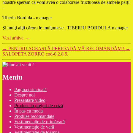
noastre sperăm că vom avea o colaborare fructuoasă de ambele părţi
.
Tiberiu Bordula - manager
Şi mulţi alţii cărora le mulţumesc . TIBERIU BORDULA manager
Vezi arhiva
→
←
PENTRU ACEASTĂ PERIOADĂ VĂ RECOMANDĂM !
→
SALOPETA ZORRO cod-0.2.8.5.
Meniu
Pagina principală
Despre noi
Prezentare video
Produse la prețuri de criză
În pas cu moda
Produse recomandate
Vestimentație de primăvară
Vestimentație de vară
Vestimentație de toamnă