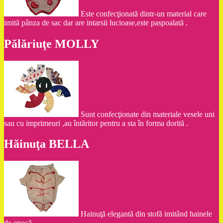
Este confecţionată dintr-un material care
imită pânza de sac dar are intarsii lucioase,este paspoalată .
Pălăriuţe MOLLY
Sunt confecţionate din materiale vesele uni
sau cu imprimeuri ,au întăritor pentru a sta în forma dorită .
Hăinuţa BELLA
Hainuţă elegantă din stofă imitând hainele
de epocă .