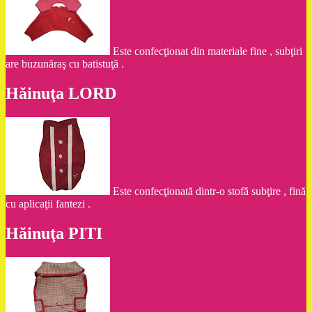
Este confecţionat din materiale fine , subţiri
are buzunăraş cu batistuţă .
Hăinuţa LORD
Este confecţionată dintr-o stofă subţire , fină
cu aplicaţii fantezi .
Hăinuţa PITI