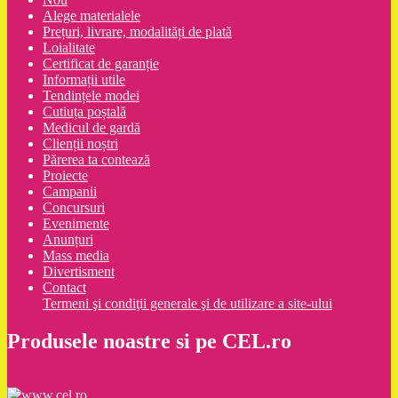
Alege materialele
Prețuri, livrare, modalități de plată
Loialitate
Certificat de garanție
Informații utile
Tendințele modei
Cutiuța poștală
Medicul de gardă
Clienții noștri
Părerea ta contează
Proiecte
Campanii
Concursuri
Evenimente
Anunțuri
Mass media
Divertisment
Contact
Termeni şi condiţii generale şi de utilizare a site-ului
Produsele noastre si pe CEL.ro