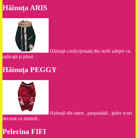
Hăinuţa ARIS
Hăinuţă confecţionată din stofă subţire cu
aplicaţii şi pliuri .
Hăinuţa PEGGY
Hainuţă din saten , paspoalată , guler scurt
decorat cu dantelă .
Pelerina FIFI