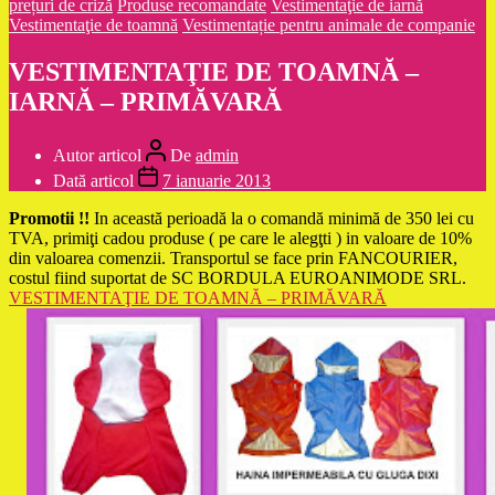
prețuri de criză
Produse recomandate
Vestimentaţie de iarnă
Vestimentaţie de toamnă
Vestimentație pentru animale de companie
VESTIMENTAŢIE DE TOAMNĂ –
IARNĂ – PRIMĂVARĂ
Autor articol
De
admin
Dată articol
7 ianuarie 2013
Promotii !!
In această perioadă la o comandă minimă de 350 lei cu
TVA, primiţi cadou produse ( pe care le alegţti ) in valoare de 10%
din valoarea comenzii. Transportul se face prin FANCOURIER,
costul fiind suportat de SC BORDULA EUROANIMODE SRL.
VESTIMENTAŢIE DE TOAMNĂ – PRIMĂVARĂ