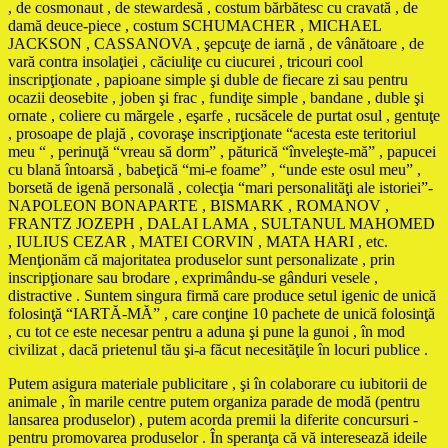
, de cosmonaut , de stewardesă , costum bărbătesc cu cravată , de
damă deuce-piece , costum SCHUMACHER , MICHAEL
JACKSON , CASSANOVA , şepcuţe de iarnă , de vânătoare , de
vară contra insolaţiei , căciuliţe cu ciucurei , tricouri cool
inscripţionate , papioane simple şi duble de fiecare zi sau pentru
ocazii deosebite , joben şi frac , fundiţe simple , bandane , duble şi
ornate , coliere cu mărgele , eşarfe , rucsăcele de purtat osul , gentuţe
, prosoape de plajă , covoraşe inscripţionate “acesta este teritoriul
meu “ , perinuţă “vreau să dorm” , păturică “înveleşte-mă” , papucei
cu blană întoarsă , babeţică “mi-e foame” , “unde este osul meu” ,
borsetă de igenă personală , colecţia “mari personalităţi ale istoriei”-
NAPOLEON BONAPARTE , BISMARK , ROMANOV ,
FRANTZ JOZEPH , DALAI LAMA , SULTANUL MAHOMED
, IULIUS CEZAR , MATEI CORVIN , MATA HARI , etc.
Menţionăm că majoritatea produselor sunt personalizate , prin
inscripţionare sau brodare , exprimându-se gânduri vesele ,
distractive . Suntem singura firmă care produce setul igenic de unică
folosinţă “IARTĂ-MĂ” , care conţine 10 pachete de unică folosinţă
, cu tot ce este necesar pentru a aduna şi pune la gunoi , în mod
civilizat , dacă prietenul tău şi-a făcut necesităţile în locuri publice .
Putem asigura materiale publicitare , şi în colaborare cu iubitorii de
animale , în marile centre putem organiza parade de modă (pentru
lansarea produselor) , putem acorda premii la diferite concursuri -
pentru promovarea produselor . În speranţa că vă interesează ideile