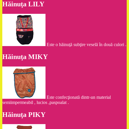
Hăinuţa LILY
Este o hăinuţă subţire veselă în două culori .
Hăinuţa MIKY
Este confecţionată dintr-un material
semiimpermeabil , lucios ,paspoalat .
Hăinuţa PIKY