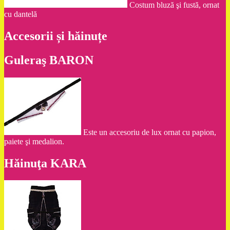
Costum bluză şi fustă, ornat
cu dantelă
Accesorii și hăinuțe
Guleraş BARON
Este un accesoriu de lux ornat cu papion,
paiete şi medalion.
Hăinuţa KARA