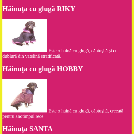
Hăinuţa cu glugă RIKY
Este o haină cu glugă, căptuşită şi cu
dublură din vatelină stratificată.
Hăinuţa cu glugă HOBBY
Este o haină cu glugă, căptuşită, creeată
pentru anotimpul rece.
Hăinuţa SANTA