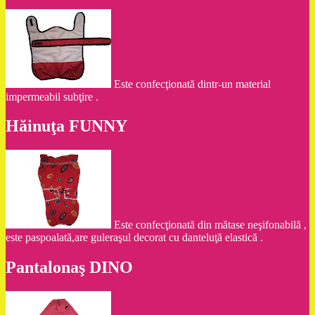
Este confecţionată dintr-un material
impermeabil subţire .
Hăinuţa FUNNY
Este confecţionată din mătase neşifonabilă ,
este paspoalată,are guleraşul decorat cu danteluţă elastică .
Pantalonaş DINO