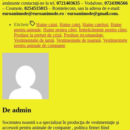
amănunte contactaţi-ne la tel.
0721403635
– Vodafone,
0724396566
– Cosmote,
0254515015
– Romtelecom, sau la adresa de e-mail:
euroanimode@euroanimode.ro
/
euroanimode@gmail.com.
Etichete
Haine caini
,
Haine catei
,
Haine catelusi
,
Haine
pentru animale
,
Haine pentru căţei
,
Îmbrăcăminte pentru câini
,
Produse la prețuri de criză
,
Produse recomandate
,
Vestimentaţie de iarnă
,
Vestimentaţie de toamnă
,
Vestimentație
pentru animale de companie
De admin
Societatea noastră s-a specializat în producţia de vestimentaţie şi
accesorii pentru animale de companie , politica firmei fiind