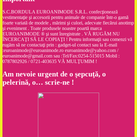
S.C.BORDULA EUROANIMODE S.R.L. confecţionează
vestimentaţie şi accesorii pentru animale de companie într-o gamă
foarte variată de modele , mărimi şi culori, adecvate fiecărui anotimp
şi eveniment . Toate produsele noastre poartă marca
EUROANIMODE ® şi sunt înregistrate . VĂ RUGĂM NU
ÎNCERCAŢI SĂ LE COPIAŢI ! Pentru informaţii sau comenzi vă
rugăm să ne contactaţi prin : gadget-ul contact sau la E-mail
:euroanimode@euroanimode.ro euroanimode@yahoo.com /
euroanimode@gmail.com sau :Tel/Fax:0254-515015 Mobil :
0787802926 / 0721-403635 VĂ MULŢUMIM !
Am nevoie urgent de o şepcuţă, o
pelerină, o… scrie-ne !