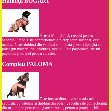
Hăinuţa BOGART
Este o hăinuţă fină, creeată pentru
anotimpul rece. Este confecţionată din crep satin siliconat, este
matlasată, are dublură din vatelină stratificată şi este căptuşită cu
polar (un material fin, călduros, moale). Este paspoalată, are un
papionaş şi un inel pentru adresier.
Compleu PALOMA
Este format dintr-o vestă matlasată,
căptuşită cu vatelină şi dublură din polar. Şepcuţa este confecţionată
din material impermeabil şi are cozoroc, pentru a proteja ochii.