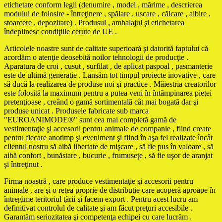
etichetate conform legii (denumire , model , mărime , descrierea
modului de folosire - întreţinere , spălare , uscare , călcare , albire ,
stoarcere , depozitare) . Produsul , ambalajul şi etichetarea
îndeplinesc condiţiile cerute de UE .
Articolele noastre sunt de calitate superioară şi datorită faptului că
acordăm o atenţie deosebită noilor tehnologii de producţie .
Aparatura de croi , cusut , surfilat , de aplicat paspoal , pasmanterie
este de ultimă generaţie . Lansăm tot timpul proiecte inovative , care
să ducă la realizarea de produse noi şi practice . Măiestria creatorilor
este folosită la maximum pentru a putea veni în întâmpinarea pieţei
pretenţioase , creând o gamă sortimentală cât mai bogată dar şi
produse unicat . Produsele fabricate sub marca
"EUROANIMODE®" sunt cea mai completă gamă de
vestimentaţie şi accesorii pentru animale de companie , fiind create
pentru fiecare anotimp şi eveniment şi fiind în aşa fel realizate încât
clientul nostru să aibă libertate de mişcare , să fie pus în valoare , să
aibă confort , bunăstare , bucurie , frumuseţe , să fie uşor de aranjat
şi întreţinut .
Firma noastră , care produce vestimentaţie şi accesorii pentru
animale , are şi o reţea proprie de distribuţie care acoperă aproape în
întregime teritoriul ţării şi facem export . Pentru acest lucru am
definitivat controlul de calitate şi am făcut preţuri accesibile .
Garantăm seriozitatea şi competenţa echipei cu care lucrăm .