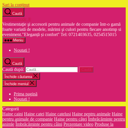
Sari la conținut
Caută
Euroanimode ®
Vestimentaţie şi accesorii pentru animale de companie într-o gamă
foarte variată de modele, mărimi şi culori pentru fiecare anotimp si
eveniment."Eleganță și confort'' Tel: 0721403635, 0254515015
Meniu
Noutati !
Caută
Caută după:
Închide căutarea
Închide meniul
Prima pagină
Noutati !
Categorii
Haine caini
Haine catei
Haine catelusi
Haine pentru animale
Haine
pentru animale de companie
Haine pentru căţei
Îmbrăcăminte pentru
animle
Îmbrăcăminte pentru câini
Prezentare video
Produse la