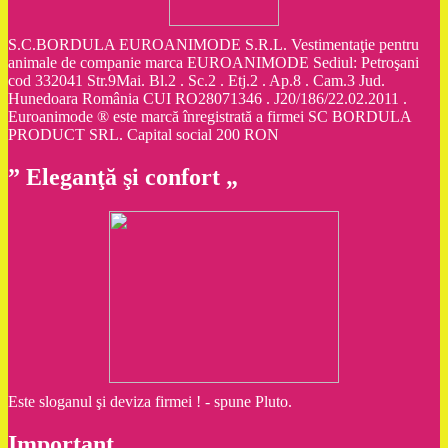
S.C.BORDULA EUROANIMODE S.R.L. Vestimentaţie pentru
animale de companie marca EUROANIMODE Sediul: Petroşani
cod 332041 Str.9Mai. Bl.2 . Sc.2 . Etj.2 . Ap.8 . Cam.3 Jud.
Hunedoara România CUI RO28071346 . J20/186/22.02.2011 .
Euroanimode ® este marcă înregistrată a firmei SC BORDULA
PRODUCT SRL. Capital social 200 RON
” Eleganţă şi confort „
Este sloganul şi deviza firmei ! - spune Pluto.
Important