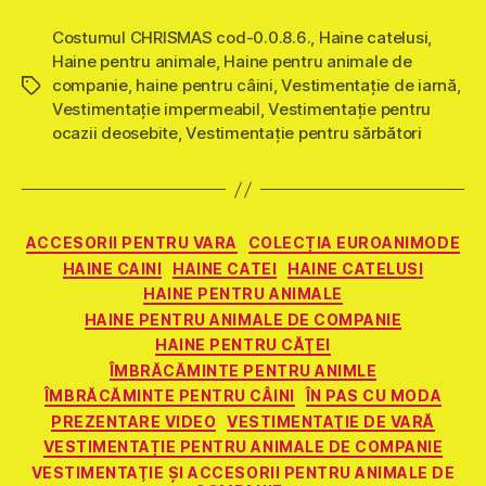
Costumul CHRISMAS cod-0.0.8.6.
,
Haine catelusi
,
Haine pentru animale
,
Haine pentru animale de
companie
,
haine pentru câini
,
Vestimentaţie de iarnă
,
Etichete
Vestimentaţie impermeabil
,
Vestimentaţie pentru
ocazii deosebite
,
Vestimentaţie pentru sărbători
Categorii
ACCESORII PENTRU VARA
COLECȚIA EUROANIMODE
HAINE CAINI
HAINE CATEI
HAINE CATELUSI
HAINE PENTRU ANIMALE
HAINE PENTRU ANIMALE DE COMPANIE
HAINE PENTRU CĂŢEI
ÎMBRĂCĂMINTE PENTRU ANIMLE
ÎMBRĂCĂMINTE PENTRU CÂINI
ÎN PAS CU MODA
PREZENTARE VIDEO
VESTIMENTAŢIE DE VARĂ
VESTIMENTAȚIE PENTRU ANIMALE DE COMPANIE
VESTIMENTAŢIE ŞI ACCESORII PENTRU ANIMALE DE