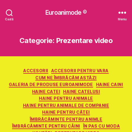
Euroanimode ®
Caută
Meniu
Categorie:
Prezentare video
Categorii
ACCESORII
ACCESORII PENTRU VARA
CUM NE ÎMBRĂCĂM ASTĂZI
GALERIA DE PRODUSE EUROANIMODE
HAINE CAINI
HAINE CATEI
HAINE CATELUSI
HAINE PENTRU ANIMALE
HAINE PENTRU ANIMALE DE COMPANIE
HAINE PENTRU CĂŢEI
ÎMBRĂCĂMINTE PENTRU ANIMLE
ÎMBRĂCĂMINTE PENTRU CÂINI
ÎN PAS CU MODA