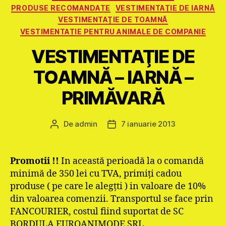
PRODUSE RECOMANDATE
VESTIMENTAŢIE DE IARNĂ
VESTIMENTAŢIE DE TOAMNĂ
VESTIMENTAȚIE PENTRU ANIMALE DE COMPANIE
VESTIMENTAŢIE DE
TOAMNĂ – IARNĂ –
PRIMĂVARĂ
De
admin
7 ianuarie 2013
Autor
Dată
articol
articol
Promotii !!
In această perioadă la o comandă
minimă de 350 lei cu TVA, primiţi cadou
produse ( pe care le alegţti ) in valoare de 10%
din valoarea comenzii. Transportul se face prin
FANCOURIER, costul fiind suportat de SC
BORDULA EUROANIMODE SRL.