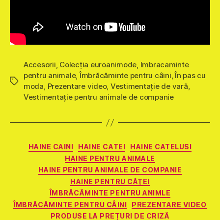
Accesorii
,
Colecția euroanimode
,
Imbracaminte
pentru animale
,
Îmbrăcăminte pentru câini
,
În pas cu
Etichete
moda
,
Prezentare video
,
Vestimentaţie de vară
,
Vestimentație pentru animale de companie
Categorii
HAINE CAINI
HAINE CATEI
HAINE CATELUSI
HAINE PENTRU ANIMALE
HAINE PENTRU ANIMALE DE COMPANIE
HAINE PENTRU CĂŢEI
ÎMBRĂCĂMINTE PENTRU ANIMLE
ÎMBRĂCĂMINTE PENTRU CÂINI
PREZENTARE VIDEO
PRODUSE LA PREȚURI DE CRIZĂ