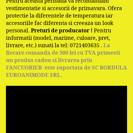
Pentru aceasta perioada va recomandam
vestimentatie si accesorii de primavara. Ofera
protectie la diferentele de temperatura iar
accesoriile fac diferenta si creeaza un look
personal.
Preturi de producator !
Pentru
informatii (model, marime, culoare, pret,
livrare, etc.) sunati la tel: 0721403635 .
La
fiecare comanda de 300 lei cu TVA primesti
un produs cadou si livrarea prin
FANCUORIER este suportata de SC BORDULA
EUROANIMODE SRL.