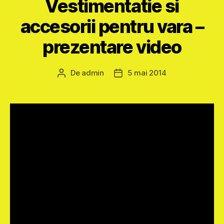
Vestimentatie si
accesorii pentru vara –
prezentare video
De
admin
5 mai 2014
Autor
Dată
articol
articol