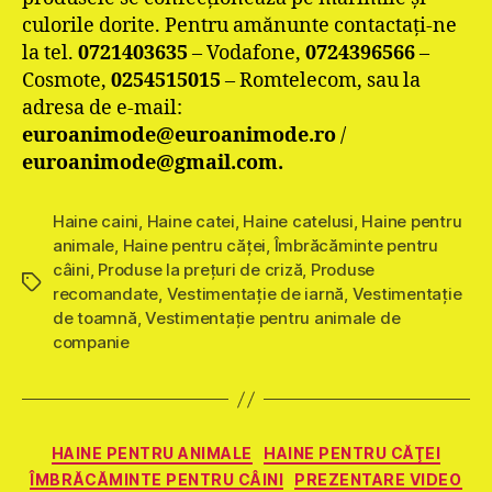
culorile dorite. Pentru amănunte contactaţi-ne
la tel.
0721403635
– Vodafone,
0724396566
–
Cosmote,
0254515015
– Romtelecom, sau la
adresa de e-mail:
euroanimode@euroanimode.ro
/
euroanimode@gmail.com.
Haine caini
,
Haine catei
,
Haine catelusi
,
Haine pentru
animale
,
Haine pentru căţei
,
Îmbrăcăminte pentru
câini
,
Produse la prețuri de criză
,
Produse
Etichete
recomandate
,
Vestimentaţie de iarnă
,
Vestimentaţie
de toamnă
,
Vestimentație pentru animale de
companie
Categorii
HAINE PENTRU ANIMALE
HAINE PENTRU CĂŢEI
ÎMBRĂCĂMINTE PENTRU CÂINI
PREZENTARE VIDEO