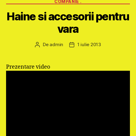
COMPANIE .
Haine si accesorii pentru
vara
De
admin
1 iulie 2013
Autor
Dată
articol
articol
Prezentare video