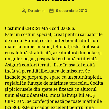
De
admin
9 decembrie 2013
Autor
Dată
articol
articol
Costumul CHRISTMAS cod-0.0.8.6.
Este un costum special, creat pentru sărbătorile
de iarnă. Hăinuţa este confecţionată dintr-un
material impermeabil, teflonat, este căptuşită
cu vatelină stratificată, are dublură din polar şi
un guler bogat, paspoalat cu blană artificială.
Asigură confort termic. Este în aşa fel croită
încât să permită libertatea de mişcare. Se
încheie pe piept şi pe spate cu un şnur împletit,
reglabil în funcţie de mărimea toracelui. Codiţa
şi picioruşele din spate se fixează cu ajutorul
unui elastic dantelat. Imită hăinuţa lui MOŞ
CRĂCIUN. Se confecţionează pe toate mărimile
(25-80). Este un cadou excelent pentru luna