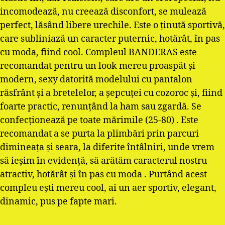
incomodează, nu creează disconfort, se mulează
perfect, lăsând libere urechile. Este o ţinută sportivă,
care subliniază un caracter puternic, hotărât, în pas
cu moda, fiind cool. Compleul BANDERAS este
recomandat pentru un look mereu proaspăt şi
modern, sexy datorită modelului cu pantalon
răsfrânt şi a bretelelor, a şepcuţei cu cozoroc şi, fiind
foarte practic, renunţând la ham sau zgardă. Se
confecţionează pe toate mărimile (25-80) . Este
recomandat a se purta la plimbări prin parcuri
dimineaţa şi seara, la diferite întâlniri, unde vrem
să ieşim în evidenţă, să arătăm caracterul nostru
atractiv, hotărât şi în pas cu moda . Purtând acest
compleu eşti mereu cool, ai un aer sportiv, elegant,
dinamic, pus pe fapte mari.