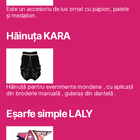
Este un accesoriu de lux ornat cu papion, paiete
şi medalion.
Hăinuţa KARA
Hăinuţă pentru evenimente mondene , cu aplicaţii
din broderie manuală , guleraş din dantelă .
Eşarfe simple LALY