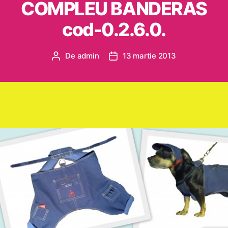
COMPLEU BANDERAS
cod-0.2.6.0.
De
admin
13 martie 2013
Autor
Dată
articol
articol