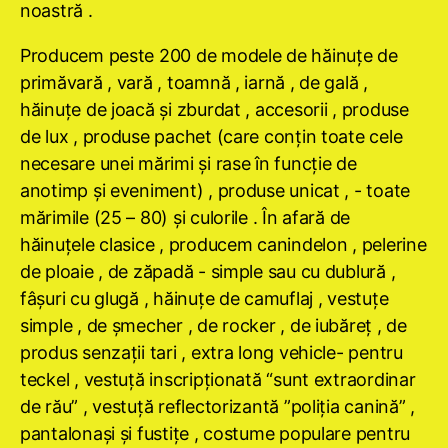
noastră .
Producem peste 200 de modele de hăinuţe de
primăvară , vară , toamnă , iarnă , de gală ,
hăinuţe de joacă şi zburdat , accesorii , produse
de lux , produse pachet (care conţin toate cele
necesare unei mărimi şi rase în funcţie de
anotimp şi eveniment) , produse unicat , - toate
mărimile (25 – 80) şi culorile . În afară de
hăinuţele clasice , producem canindelon , pelerine
de ploaie , de zăpadă - simple sau cu dublură ,
fâşuri cu glugă , hăinuţe de camuflaj , vestuţe
simple , de şmecher , de rocker , de iubăreţ , de
produs senzaţii tari , extra long vehicle- pentru
teckel , vestuţă inscripţionată “sunt extraordinar
de rău” , vestuţă reflectorizantă ”poliţia canină” ,
pantalonaşi şi fustiţe , costume populare pentru