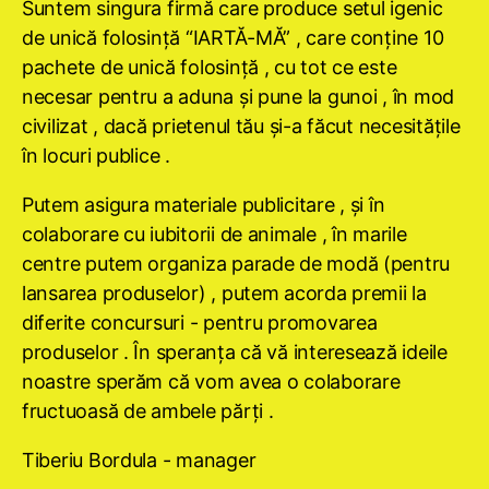
Suntem singura firmă care produce setul igenic
de unică folosinţă “IARTĂ-MĂ” , care conţine 10
pachete de unică folosinţă , cu tot ce este
necesar pentru a aduna şi pune la gunoi , în mod
civilizat , dacă prietenul tău şi-a făcut necesităţile
în locuri publice .
Putem asigura materiale publicitare , şi în
colaborare cu iubitorii de animale , în marile
centre putem organiza parade de modă (pentru
lansarea produselor) , putem acorda premii la
diferite concursuri - pentru promovarea
produselor . În speranţa că vă interesează ideile
noastre sperăm că vom avea o colaborare
fructuoasă de ambele părţi .
Tiberiu Bordula - manager