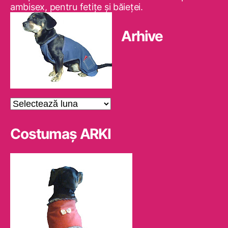
ambisex, pentru fetiţe şi băieţei.
Arhive
Arhive
Costumaş ARKI