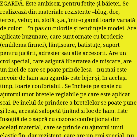
ZGARDĂ. Este ambisex, pentru fetiţe şi băieţei. Se
realizează din materiale rezistente –blug, doc,
tercot, velur, in, stofă, ş.a., într-o gamă foarte variată
de culori – în pas cu culorile şi tendinţele modei. Are
aplicate buzunare, care sunt ornate cu broderie
(emblema firmei), lănţişoare, batistuţe, suport
pentru jucării, adresier sau alte accesorii. Are un
croi special, care asigură libertatea de mişcare, are
un inel de care se poate prinde lesa – nu mai este
nevoie de ham sau zgardă- este lejer şi, în acelaşi
timp, foarte confortabil . Se încheie pe spate cu
ajutorul unor bretele reglabile pe care este aplicat
scai. Pe inelul de prindere a bretelelor se poate pune
şi lesa, această salopetă ţinând şi loc de ham. Este
însoţită de o şapcă cu cozoroc confecţionat din
acelaţi material, care se prinde cu ajutorul unui
elastic fin, dar rezistent, care are un croi special, nu