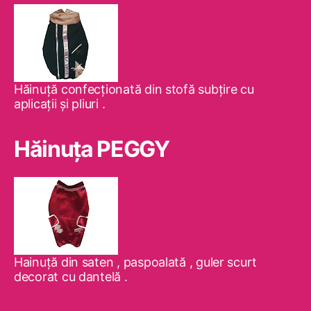
Hăinuţă confecţionată din stofă subţire cu
aplicaţii şi pliuri .
Hăinuţa PEGGY
Hainuţă din saten , paspoalată , guler scurt
decorat cu dantelă .