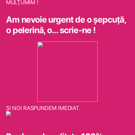
MULŢUMIM !
Am nevoie urgent de o şepcuţă,
o pelerină, o… scrie-ne !
ŞI NOI RASPUNDEM IMEDIAT.