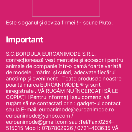
Este sloganul şi deviza firmei ! - spune Pluto.
Important
S.C.BORDULA EUROANIMODE S.R.L.
confecţionează vestimentaţie şi accesorii pentru
animale de companie într-o gamă foarte variată
de modele , mărimi şi culori, adecvate fiecărui
anotimp şi eveniment . Toate produsele noastre
poartă marca EUROANIMODE ® şi sunt
înregistrate . VĂ RUGĂM NU ÎNCERCAŢI SĂ LE
COPIAŢI ! Pentru informaţii sau comenzi vă
rugăm să ne contactaţi prin : gadget-ul contact
sau la E-mail :euroanimode@euroanimode.ro
euroanimode@yahoo.com /
euroanimode@gmail.com sau :Tel/Fax:0254-
515015 Mobil : 0787802926 / 0721-403635 VĂ