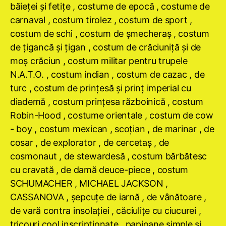
băieţei şi fetiţe , costume de epocă , costume de
carnaval , costum tirolez , costum de sport ,
costum de schi , costum de şmecheraş , costum
de ţigancă şi ţigan , costum de crăciuniţă şi de
moş crăciun , costum militar pentru trupele
N.A.T.O. , costum indian , costum de cazac , de
turc , costum de prinţesă şi prinţ imperial cu
diademă , costum prinţesa războinică , costum
Robin-Hood , costume orientale , costum de cow
- boy , costum mexican , scoţian , de marinar , de
cosar , de explorator , de cercetaş , de
cosmonaut , de stewardesă , costum bărbătesc
cu cravată , de damă deuce-piece , costum
SCHUMACHER , MICHAEL JACKSON ,
CASSANOVA , şepcuţe de iarnă , de vânătoare ,
de vară contra insolaţiei , căciuliţe cu ciucurei ,
tricouri cool inscripţionate , papioane simple şi