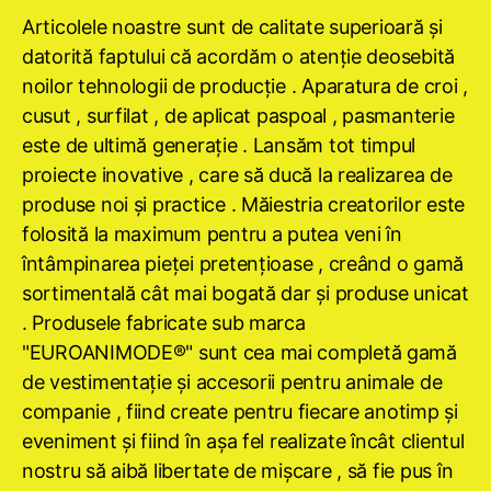
Articolele noastre sunt de calitate superioară şi
datorită faptului că acordăm o atenţie deosebită
noilor tehnologii de producţie . Aparatura de croi ,
cusut , surfilat , de aplicat paspoal , pasmanterie
este de ultimă generaţie . Lansăm tot timpul
proiecte inovative , care să ducă la realizarea de
produse noi şi practice . Măiestria creatorilor este
folosită la maximum pentru a putea veni în
întâmpinarea pieţei pretenţioase , creând o gamă
sortimentală cât mai bogată dar şi produse unicat
. Produsele fabricate sub marca
"EUROANIMODE®" sunt cea mai completă gamă
de vestimentaţie şi accesorii pentru animale de
companie , fiind create pentru fiecare anotimp şi
eveniment şi fiind în aşa fel realizate încât clientul
nostru să aibă libertate de mişcare , să fie pus în