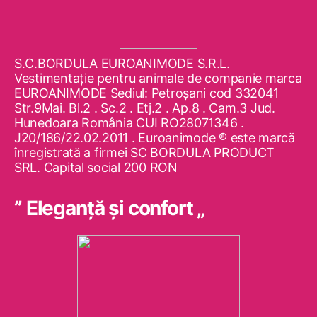
S.C.BORDULA EUROANIMODE S.R.L.
Vestimentaţie pentru animale de companie marca
EUROANIMODE Sediul: Petroşani cod 332041
Str.9Mai. Bl.2 . Sc.2 . Etj.2 . Ap.8 . Cam.3 Jud.
Hunedoara România CUI RO28071346 .
J20/186/22.02.2011 . Euroanimode ® este marcă
înregistrată a firmei SC BORDULA PRODUCT
SRL. Capital social 200 RON
” Eleganţă şi confort „