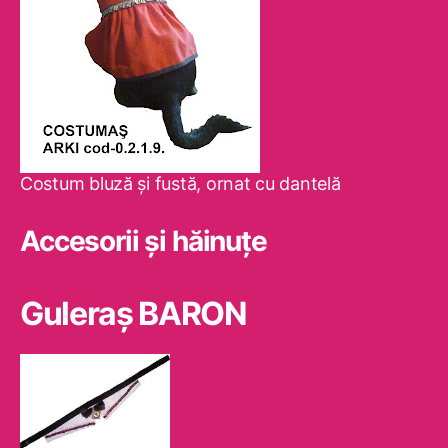
Costum bluză şi fustă, ornat cu dantelă
Accesorii și hăinuțe
Guleraş BARON