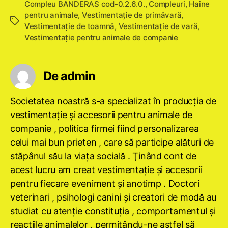
Compleu BANDERAS cod-0.2.6.0.
,
Compleuri
,
Haine
pentru animale
,
Vestimentaţie de primăvară
,
Etichete
Vestimentaţie de toamnă
,
Vestimentaţie de vară
,
Vestimentație pentru animale de companie
De admin
Societatea noastră s-a specializat în producţia de
vestimentaţie şi accesorii pentru animale de
companie , politica firmei fiind personalizarea
celui mai bun prieten , care să participe alături de
stăpânul său la viaţa socială . Ţinând cont de
acest lucru am creat vestimentaţie şi accesorii
pentru fiecare eveniment şi anotimp . Doctori
veterinari , psihologi canini şi creatori de modă au
studiat cu atenţie constituţia , comportamentul şi
reacţiile animalelor , permiţându-ne astfel să