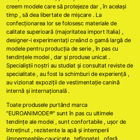
creem modele care să protejeze dar , în acelaşi
timp , să dea libertate de mişcare . La
confecţionarea lor se folosesc materiale de
calitate superioară (majoritatea import Italia) ,
designer-i experimentaţi creând o gamă largă de
modele pentru producţia de serie , în pas cu
tendinţele modei , dar şi produse unicat .
Specialiştii noştri au studiat şi consultat reviste de
specialitate , au fost la schimburi de experienţă ,
au vizionat expoziţii de vestimentaţie canină
internă şi internaţională .
Toate produsele purtând marca
"EUROANIMODE®" sunt în pas cu ultimele
tendinţe ale modei , sunt confortabile , uşor de
întreţinut , rezistente la apă şi intemperii
(impermeabile-caucicate , teflonate) , oferă