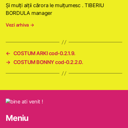
Şi mulţi alţii cărora le mulţumesc . TIBERIU
BORDULA manager
Vezi arhiva
→
←
COSTUM ARKI cod-0.2.1.9.
→
COSTUM BONNY cod-0.2.2.0.
Meniu