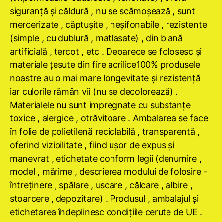
siguranţă şi căldură , nu se scămoşează , sunt
mercerizate , căptuşite , neşifonabile , rezistente
(simple , cu dublură , matlasate) , din blană
artificială , tercot , etc . Deoarece se folosesc şi
materiale ţesute din fire acrilice100% produsele
noastre au o mai mare longevitate şi rezistenţă
iar culorile rămân vii (nu se decolorează) .
Materialele nu sunt impregnate cu substanţe
toxice , alergice , otrăvitoare . Ambalarea se face
în folie de polietilenă reciclabilă , transparentă ,
oferind vizibilitate , fiind uşor de expus şi
manevrat , etichetate conform legii (denumire ,
model , mărime , descrierea modului de folosire -
întreţinere , spălare , uscare , călcare , albire ,
stoarcere , depozitare) . Produsul , ambalajul şi
etichetarea îndeplinesc condiţiile cerute de UE .