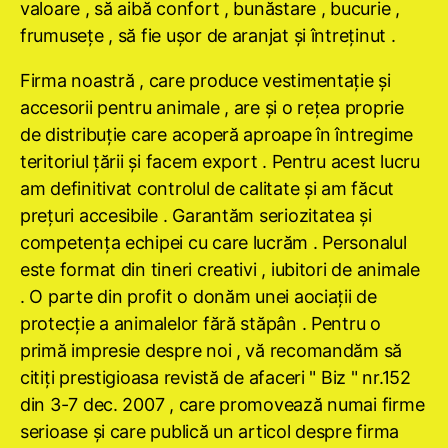
valoare , să aibă confort , bunăstare , bucurie ,
frumuseţe , să fie uşor de aranjat şi întreţinut .
Firma noastră , care produce vestimentaţie şi
accesorii pentru animale , are şi o reţea proprie
de distribuţie care acoperă aproape în întregime
teritoriul ţării şi facem export . Pentru acest lucru
am definitivat controlul de calitate şi am făcut
preţuri accesibile . Garantăm seriozitatea şi
competenţa echipei cu care lucrăm . Personalul
este format din tineri creativi , iubitori de animale
. O parte din profit o donăm unei aociaţii de
protecţie a animalelor fără stăpân . Pentru o
primă impresie despre noi , vă recomandăm să
citiţi prestigioasa revistă de afaceri " Biz " nr.152
din 3-7 dec. 2007 , care promovează numai firme
serioase şi care publică un articol despre firma