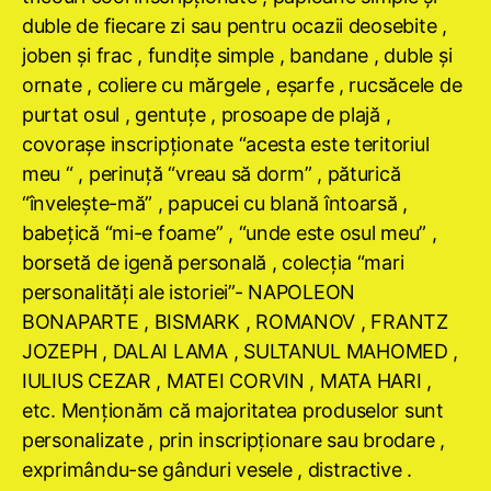
duble de fiecare zi sau pentru ocazii deosebite ,
joben şi frac , fundiţe simple , bandane , duble şi
ornate , coliere cu mărgele , eşarfe , rucsăcele de
purtat osul , gentuţe , prosoape de plajă ,
covoraşe inscripţionate “acesta este teritoriul
meu “ , perinuţă “vreau să dorm” , păturică
“înveleşte-mă” , papucei cu blană întoarsă ,
babeţică “mi-e foame” , “unde este osul meu” ,
borsetă de igenă personală , colecţia “mari
personalităţi ale istoriei”- NAPOLEON
BONAPARTE , BISMARK , ROMANOV , FRANTZ
JOZEPH , DALAI LAMA , SULTANUL MAHOMED ,
IULIUS CEZAR , MATEI CORVIN , MATA HARI ,
etc. Menţionăm că majoritatea produselor sunt
personalizate , prin inscripţionare sau brodare ,
exprimându-se gânduri vesele , distractive .