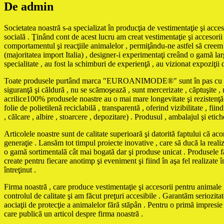
De admin
Societatea noastră s-a specializat în producţia de vestimentaţie şi acces
socială . Ţinând cont de acest lucru am creat vestimentaţie şi accesorii 
comportamentul şi reacţiile animalelor , permiţându-ne astfel să creem m
(majoritatea import Italia) , designer-i experimentaţi creând o gamă larg
specialitate , au fost la schimburi de experienţă , au vizionat expoziţii 
Toate produsele purtând marca "EUROANIMODE®" sunt în pas cu ultimele 
siguranţă şi căldură , nu se scămoşează , sunt mercerizate , căptuşite , ne
acrilice100% produsele noastre au o mai mare longevitate şi rezistenţă 
folie de polietilenă reciclabilă , transparentă , oferind vizibilitate , f
, călcare , albire , stoarcere , depozitare) . Produsul , ambalajul şi eti
Articolele noastre sunt de calitate superioară şi datorită faptului că ac
generaţie . Lansăm tot timpul proiecte inovative , care să ducă la reali
o gamă sortimentală cât mai bogată dar şi produse unicat . Produse
create pentru fiecare anotimp şi eveniment şi fiind în aşa fel realizate în
întreţinut .
Firma noastră , care produce vestimentaţie şi accesorii pentru animale , 
controlul de calitate şi am făcut preţuri accesibile . Garantăm seriozita
aociaţii de protecţie a animalelor fără stăpân . Pentru o primă impresi
care publică un articol despre firma noastră .