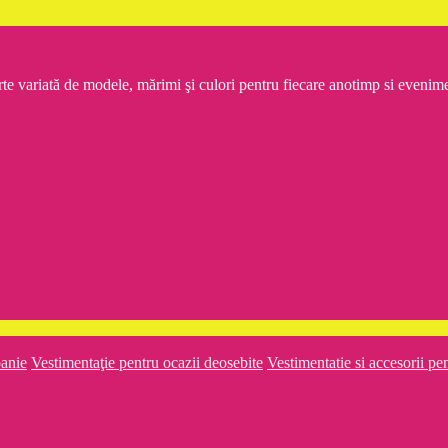
rte variată de modele, mărimi şi culori pentru fiecare anotimp si even
panie
Vestimentaţie pentru ocazii deosebite
Vestimentatie si accesorii pe