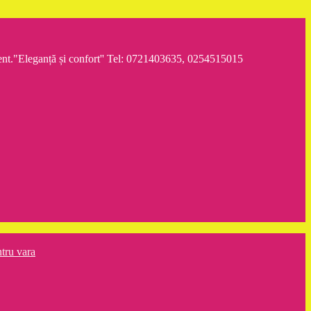
iment."Eleganță și confort'' Tel: 0721403635, 0254515015
ntru vara