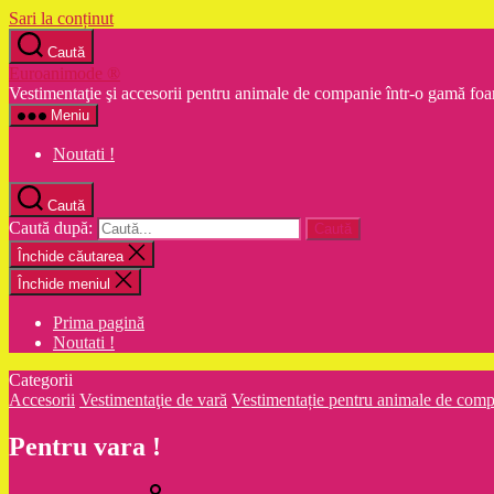
Sari la conținut
Caută
Euroanimode ®
Vestimentaţie şi accesorii pentru animale de companie într-o gamă foa
Meniu
Noutati !
Caută
Caută după:
Închide căutarea
Închide meniul
Prima pagină
Noutati !
Categorii
Accesorii
Vestimentaţie de vară
Vestimentație pentru animale de com
Pentru vara !