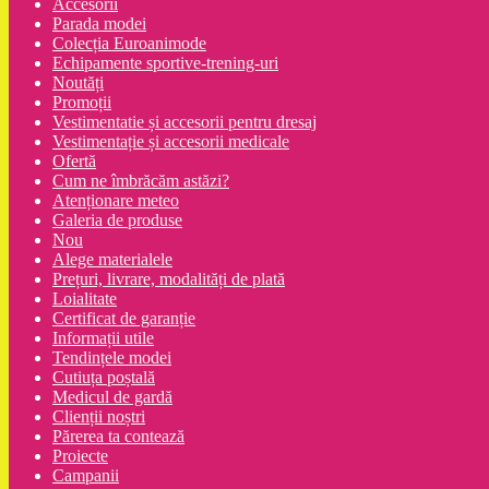
Accesorii
Parada modei
Colecția Euroanimode
Echipamente sportive-trening-uri
Noutăți
Promoții
Vestimentatie și accesorii pentru dresaj
Vestimentație și accesorii medicale
Ofertă
Cum ne îmbrăcăm astăzi?
Atenționare meteo
Galeria de produse
Nou
Alege materialele
Prețuri, livrare, modalități de plată
Loialitate
Certificat de garanție
Informații utile
Tendințele modei
Cutiuța poștală
Medicul de gardă
Clienții noștri
Părerea ta contează
Proiecte
Campanii