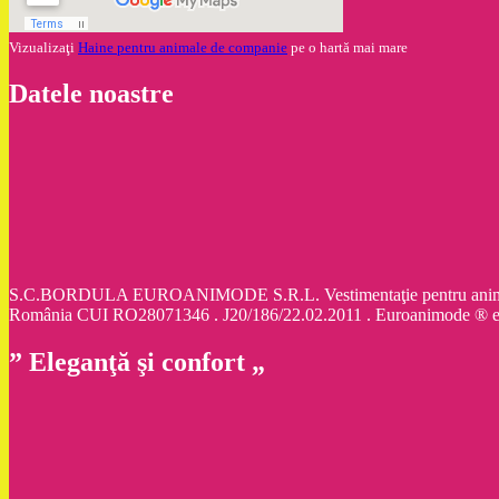
Vizualizaţi
Haine pentru animale de companie
pe o hartă mai mare
Datele noastre
S.C.BORDULA EUROANIMODE S.R.L. Vestimentaţie pentru animale d
România CUI RO28071346 . J20/186/22.02.2011 . Euroanimode ® 
” Eleganţă şi confort „