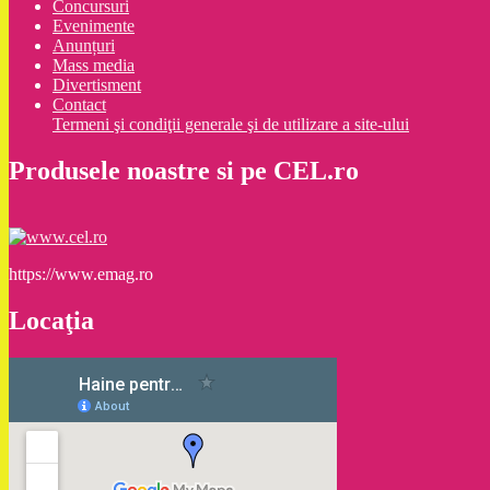
Concursuri
Evenimente
Anunțuri
Mass media
Divertisment
Contact
Termeni şi condiţii generale şi de utilizare a site-ului
Produsele noastre si pe CEL.ro
https://www.emag.ro
Locaţia