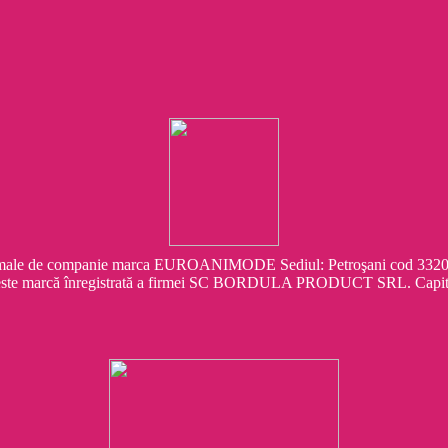
e companie marca EUROANIMODE Sediul: Petroşani cod 332041 Str.
este marcă înregistrată a firmei SC BORDULA PRODUCT SRL. Capit