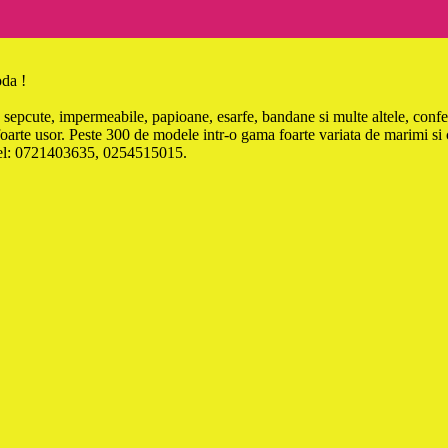
da !
, sepcute, impermeabile, papioane, esarfe, bandane si multe altele, confe
etin foarte usor. Peste 300 de modele intr-o gama foarte variata de m
a tel: 0721403635, 0254515015.