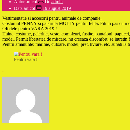
Autor articol
De
admin
Dată articol
19 august 2019
Vestimentatie si accesorii pentru animale de companie.
Costumul PENNY si palariuta MOLLY pentru fetita. Fiti in pas cu mo
Ofertele pentru VARA 2019 !
Haine, costume, pelerine, veste, compleuri, fustite, pantaloni, papucei
modei. Permit libertatea de miscare, nu creeaza disconfort, se intr
Pentru amanunte: marime, culoare, model, pret, livrare, etc. sunati l
Pentru vara !