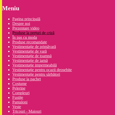
Meniu
Pagina principală
Despre noi
Prezentare video
Produse la prețuri de criză
În pas cu moda
Produse recomandate
Vestimentație de primăvară
Vestimentație de vară
Vestimentație de toamnă
Vestimentație de iarnă
Vestimentație impermeabilă
Vestimentație pentru ocazii deosebite
Vestimentație pentru sărbători
Produse la pachet
Costume
Pelerine
Compleuri
Fustițe
Pantaloni
Veste
Tricouri - Maiouri