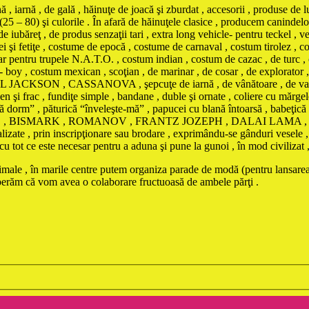
iarnă , de gală , hăinuţe de joacă şi zburdat , accesorii , produse de l
(25 – 80) şi culorile . În afară de hăinuţele clasice , producem canindelo
e iubăreţ , de produs senzaţii tari , extra long vehicle- pentru teckel , ve
eţei şi fetiţe , costume de epocă , costume de carnaval , costum tirolez 
tar pentru trupele N.A.T.O. , costum indian , costum de cazac , de turc ,
boy , costum mexican , scoţian , de marinar , de cosar , de explorator 
ON , CASSANOVA , şepcuţe de iarnă , de vânătoare , de vară contra i
n şi frac , fundiţe simple , bandane , duble şi ornate , coliere cu mărgele
 să dorm” , păturică “înveleşte-mă” , papucei cu blană întoarsă , babeţic
BONAPARTE , BISMARK , ROMANOV , FRANTZ JOZEPH , DALAI L
te , prin inscripţionare sau brodare , exprimându-se gânduri vesele , d
ot ce este necesar pentru a aduna şi pune la gunoi , în mod civilizat , da
animale , în marile centre putem organiza parade de modă (pentru lansarea
sperăm că vom avea o colaborare fructuoasă de ambele părţi .