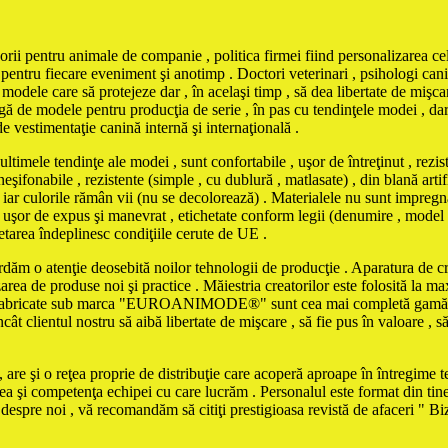
orii pentru animale de companie , politica firmei fiind personalizarea cel
pentru fiecare eveniment şi anotimp . Doctori veterinari , psihologi canin
odele care să protejeze dar , în acelaşi timp , să dea libertate de mişcar
ă de modele pentru producţia de serie , în pas cu tendinţele modei , dar şi
de vestimentaţie canină internă şi internaţională .
tendinţe ale modei , sunt confortabile , uşor de întreţinut , rezistent
şifonabile , rezistente (simple , cu dublură , matlasate) , din blană artifi
iar culorile rămân vii (nu se decolorează) . Materialele nu sunt impregna
iind uşor de expus şi manevrat , etichetate conform legii (denumire , model
chetarea îndeplinesc condiţiile cerute de UE .
ordăm o atenţie deosebită noilor tehnologii de producţie . Aparatura de cro
zarea de produse noi şi practice . Măiestria creatorilor este folosită la 
le fabricate sub marca "EUROANIMODE®" sunt cea mai completă gamă de 
cât clientul nostru să aibă libertate de mişcare , să fie pus în valoare , s
are şi o reţea proprie de distribuţie care acoperă aproape în întregime ter
tea şi competenţa echipei cu care lucrăm . Personalul este format din tine
e despre noi , vă recomandăm să citiţi prestigioasa revistă de afaceri " 