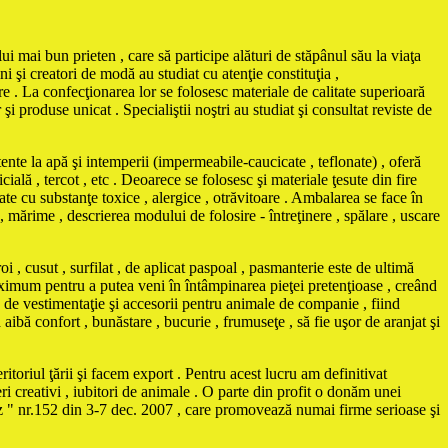
ui mai bun prieten , care să participe alături de stăpânul său la viaţa
i şi creatori de modă au studiat cu atenţie constituţia ,
e . La confecţionarea lor se folosesc materiale de calitate superioară
 produse unicat . Specialiştii noştri au studiat şi consultat reviste de
e la apă şi intemperii (impermeabile-caucicate , teflonate) , oferă
cială , tercot , etc . Deoarece se folosesc şi materiale ţesute din fire
te cu substanţe toxice , alergice , otrăvitoare . Ambalarea se face în
 , mărime , descrierea modului de folosire - întreţinere , spălare , uscare
i , cusut , surfilat , de aplicat paspoal , pasmanterie este de ultimă
maximum pentru a putea veni în întâmpinarea pieţei pretenţioase , creând
vestimentaţie şi accesorii pentru animale de companie , fiind
ă aibă confort , bunăstare , bucurie , frumuseţe , să fie uşor de aranjat şi
itoriul ţării şi facem export . Pentru acest lucru am definitivat
ri creativi , iubitori de animale . O parte din profit o donăm unei
Biz " nr.152 din 3-7 dec. 2007 , care promovează numai firme serioase şi