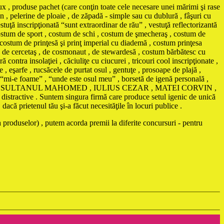
ux , produse pachet (care conţin toate cele necesare unei mărimi şi rase
n , pelerine de ploaie , de zăpadă - simple sau cu dublură , fâşuri cu
stuţă inscripţionată “sunt extraordinar de rău” , vestuţă reflectorizantă
, costum de sport , costum de schi , costum de şmecheraş , costum de
 costum de prinţesă şi prinţ imperial cu diademă , costum prinţesa
, de cercetaş , de cosmonaut , de stewardesă , costum bărbătesc cu
nsolaţiei , căciuliţe cu ciucurei , tricouri cool inscripţionate ,
 , eşarfe , rucsăcele de purtat osul , gentuţe , prosoape de plajă ,
ă “mi-e foame” , “unde este osul meu” , borsetă de igenă personală ,
AMA , SULTANUL MAHOMED , IULIUS CEZAR , MATEI CORVIN ,
istractive . Suntem singura firmă care produce setul igenic de unică
că prietenul tău şi-a făcut necesităţile în locuri publice .
 produselor) , putem acorda premii la diferite concursuri - pentru