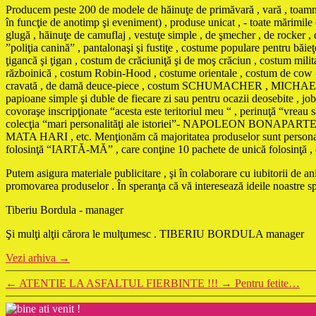
Producem peste 200 de modele de hăinuţe de primăvară , vară , toamnă , 
în funcţie de anotimp şi eveniment) , produse unicat , - toate mărimile 
glugă , hăinuţe de camuflaj , vestuţe simple , de şmecher , de rocker , d
”poliţia canină” , pantalonaşi şi fustiţe , costume populare pentru băi
ţigancă şi ţigan , costum de crăciuniţă şi de moş crăciun , costum mili
războinică , costum Robin-Hood , costume orientale , costum de cow - 
cravată , de damă deuce-piece , costum SCHUMACHER , MICHAEL JACKS
papioane simple şi duble de fiecare zi sau pentru ocazii deosebite , jobe
covoraşe inscripţionate “acesta este teritoriul meu “ , perinuţă “vreau
colecţia “mari personalităţi ale istoriei”- NAPOLEON 
MATA HARI , etc. Menţionăm că majoritatea produselor sunt personaliza
folosinţă “IARTĂ-MĂ” , care conţine 10 pachete de unică folosinţă , cu t
Putem asigura materiale publicitare , şi în colaborare cu iubitorii de 
promovarea produselor . În speranţa că vă interesează ideile noastre 
Tiberiu Bordula - manager
Şi mulţi alţii cărora le mulţumesc . TIBERIU BORDULA manager
Vezi arhiva
→
←
ATENTIE LA ASFALTUL FIERBINTE !!!
→
Pentru fetite…