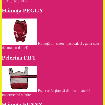
aplicaţii şi pliuri .
Hăinuţa PEGGY
Hainuţă din saten , paspoalată , guler scurt
decorat cu dantelă .
Pelerina FIFI
Este confecţionată dintr-un material
impermeabil subţire .
Hăinuţa FUNNY