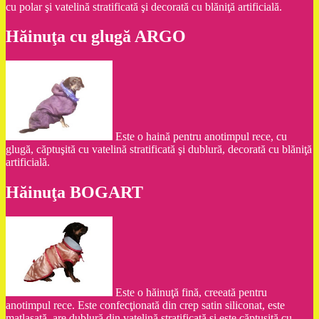
cu polar şi vatelină stratificată şi decorată cu blăniţă artificială.
Hăinuţa cu glugă ARGO
Este o haină pentru anotimpul rece, cu
glugă, căptuşită cu vatelină stratificată şi dublură, decorată cu blăniţă
artificială.
Hăinuţa BOGART
Este o hăinuţă fină, creeată pentru
anotimpul rece. Este confecţionată din crep satin siliconat, este
matlasată, are dublură din vatelină stratificată şi este căptuşită cu