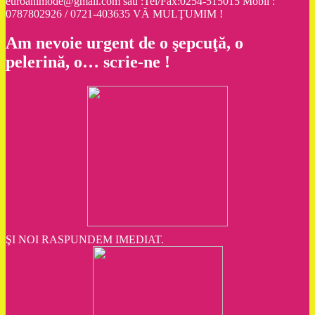
euroanimode@gmail.com sau :Tel/Fax:0254-515015 Mobil :
0787802926 / 0721-403635 VĂ MULŢUMIM !
Am nevoie urgent de o şepcuţă, o
pelerină, o… scrie-ne !
ŞI NOI RASPUNDEM IMEDIAT.