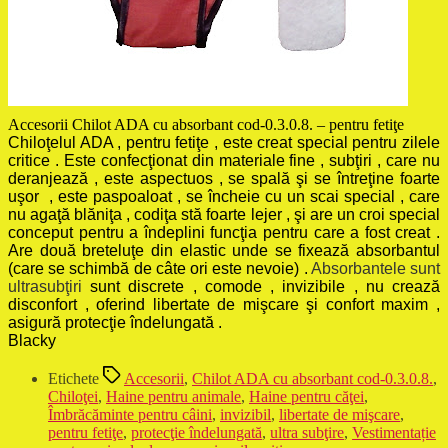
Accesorii Chilot ADA cu absorbant cod-0.3.0.8. – pentru fetiţe
Chiloţelul ADA , pentru fetiţe , este creat special pentru zilele
critice . Este confecţionat din materiale fine , subţiri , care nu
deranjează , este aspectuos , se spală şi se întreţine foarte
uşor , este paspoaloat , se încheie cu un scai special , care
nu agaţă blăniţa , codiţa stă foarte lejer , şi are un croi special
conceput pentru a îndeplini funcţia pentru care a fost creat .
Are două breteluţe din elastic unde se fixează absorbantul
(care se schimbă de câte ori este nevoie) .
Absorbantele sunt
ultrasubţiri
sunt discrete , comode , invizibile , nu crează
disconfort , oferind libertate de mişcare şi confort maxim ,
asigură protecţie îndelungată .
Blacky
Etichete
Accesorii
,
Chilot ADA cu absorbant cod-0.3.0.8.
,
Chiloţei
,
Haine pentru animale
,
Haine pentru căţei
,
Îmbrăcăminte pentru câini
,
invizibil
,
libertate de mişcare
,
pentru fetiţe
,
protecţie îndelungată
,
ultra subţire
,
Vestimentație