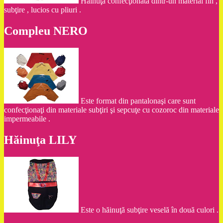
Hăinuţă confecţionată dintr-un material fin ,
subţire , lucios cu pliuri .
Compleu NERO
Este format din pantalonaşi care sunt
confecţionaţi din materiale subţiri şi sepcuţe cu cozoroc din materiale
impermeabile .
Hăinuţa LILY
Este o hăinuţă subţire veselă în două culori .