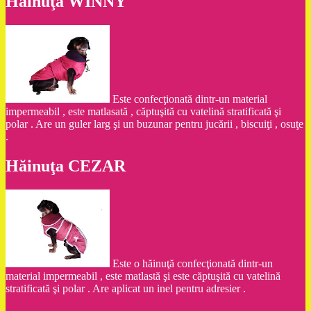
Hăinuţa WINNY
Este confecţionată dintr-un material
impermeabil , este matlasată , căptuşită cu vatelină stratificată şi
polar . Are un guler larg şi un buzunar pentru jucării , biscuiţi , osuţe
.
Hăinuţa CEZAR
Este o hăinuţă confecţionată dintr-un
material impermeabil , este matlastă şi este căptuşită cu vatelină
stratificată şi polar . Are aplicat un inel pentru adresier .