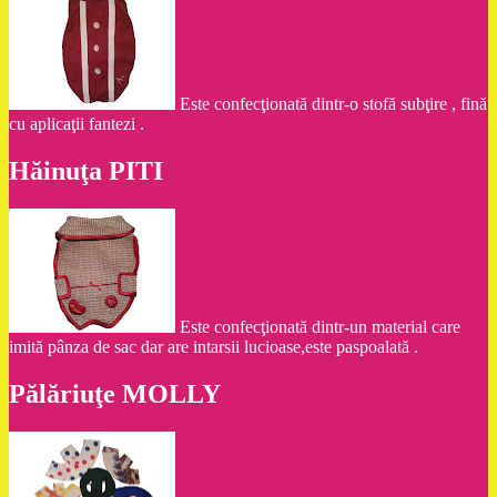
Este confecţionată dintr-o stofă subţire , fină
cu aplicaţii fantezi .
Hăinuţa PITI
Este confecţionată dintr-un material care
imită pânza de sac dar are intarsii lucioase,este paspoalată .
Pălăriuţe MOLLY