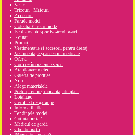
Veste
Tricouri - Maiouri
Accesorii
Parada modei
Colecția Euroanimode
Echipamente sportive-trening-uri
Noutăți
Promoții
Vestimentatie și accesorii pentru dresaj
Vestimentație și accesorii medicale
Ofertă
Cum ne îmbrăcăm astăzi?
Atenționare meteo
Galeria de produse
Nou
Alege materialele
Prețuri, livrare, modalități de plată
Loialitate
Certificat de garanție
Informații utile
Tendințele modei
Cutiuța poștală
Medicul de gardă
Clienții noștri
Părerea ta contează