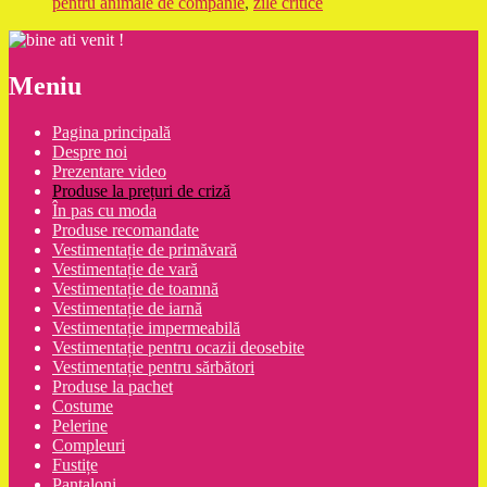
pentru animale de companie
,
zile critice
Meniu
Pagina principală
Despre noi
Prezentare video
Produse la prețuri de criză
În pas cu moda
Produse recomandate
Vestimentație de primăvară
Vestimentație de vară
Vestimentație de toamnă
Vestimentație de iarnă
Vestimentație impermeabilă
Vestimentație pentru ocazii deosebite
Vestimentație pentru sărbători
Produse la pachet
Costume
Pelerine
Compleuri
Fustițe
Pantaloni