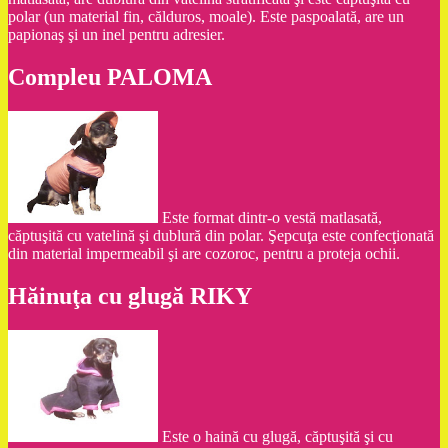
polar (un material fin, călduros, moale). Este paspoalată, are un
papionaş şi un inel pentru adresier.
Compleu PALOMA
Este format dintr-o vestă matlasată,
căptuşită cu vatelină şi dublură din polar. Şepcuţa este confecţionată
din material impermeabil şi are cozoroc, pentru a proteja ochii.
Hăinuţa cu glugă RIKY
Este o haină cu glugă, căptuşită şi cu