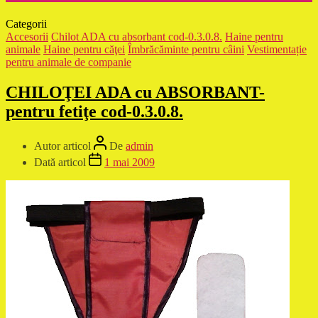
Categorii
Accesorii
Chilot ADA cu absorbant cod-0.3.0.8.
Haine pentru
animale
Haine pentru căţei
Îmbrăcăminte pentru câini
Vestimentație
pentru animale de companie
CHILOŢEI ADA cu ABSORBANT-
pentru fetiţe cod-0.3.0.8.
Autor articol
De
admin
Dată articol
1 mai 2009