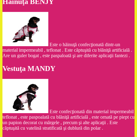
Hăinuţa BENJY
Este o hăinuţă confecţionată dintr-un
material impermeabil , teflonat . Este căptuşită cu blăniţă artificială .
Are un guler bogat , este paspaloată şi are diferite aplicaţii fantezi .
Vestuţa MANDY
Este confecţionată din material impermeabil
teflonat , este paspoalată cu blăniţă artificială , este ornată pe piept cu
un papion decorat cu mărgele , precum şi alte aplicaţii . Este
căptuşită cu vatelină stratificată şi dublură din polar .