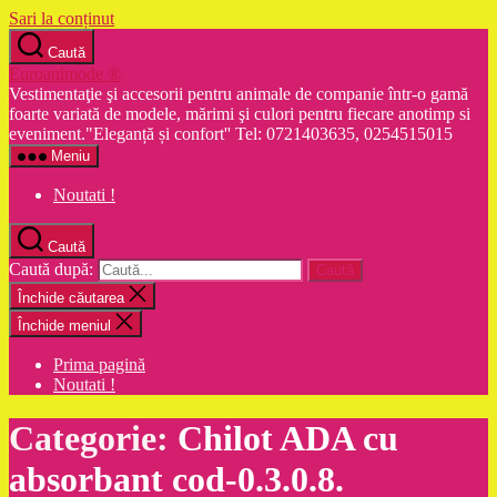
Sari la conținut
Caută
Euroanimode ®
Vestimentaţie şi accesorii pentru animale de companie într-o gamă
foarte variată de modele, mărimi şi culori pentru fiecare anotimp si
eveniment."Eleganță și confort'' Tel: 0721403635, 0254515015
Meniu
Noutati !
Caută
Caută după:
Închide căutarea
Închide meniul
Prima pagină
Noutati !
Categorie:
Chilot ADA cu
absorbant cod-0.3.0.8.