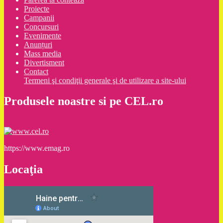
Proiecte
Campanii
Concursuri
Evenimente
Anunțuri
Mass media
Divertisment
Contact
Termeni şi condiţii generale şi de utilizare a site-ului
Produsele noastre si pe CEL.ro
https://www.emag.ro
Locaţia