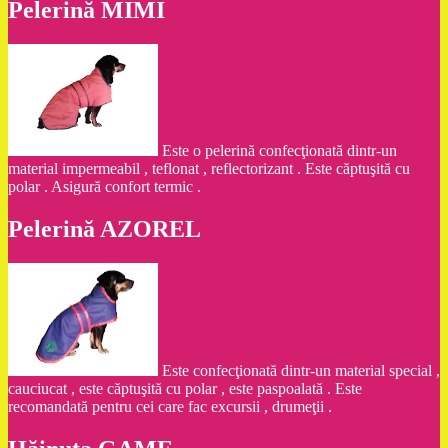
Pelerină MIMI
Este o pelerină confecţionată dintr-un
material impermeabil , teflonat , reflectorizant . Este căptuşită cu
polar . Asigură confort termic .
Pelerină AZOREL
Este confecţionată dintr-un material special ,
cauciucat , este căptuşită cu polar , este paspoalată . Este
recomandată pentru cei care fac excursii , drumeţii .