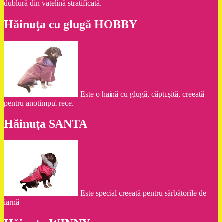
dublură din vatelină stratificată.
Hăinuţa cu glugă HOBBY
Este o haină cu glugă, căptuşită, creeată
pentru anotimpul rece.
Hăinuţa SANTA
Este special creeată pentru sărbătorile de
iarnă