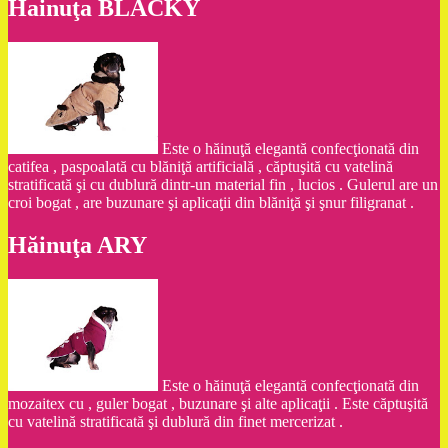
Hainuţa BLACKY
Este o hăinuţă elegantă confecţionată din
catifea , paspoalată cu blăniţă artificială , căptuşită cu vatelină
stratificată şi cu dublură dintr-un material fin , lucios . Gulerul are un
croi bogat , are buzunare şi aplicaţii din blăniţă şi şnur filigranat .
Hăinuţa ARY
Este o hăinuţă elegantă confecţionată din
mozaitex cu , guler bogat , buzunare şi alte aplicaţii . Este căptuşită
cu vatelină stratificată şi dublură din finet mercerizat .