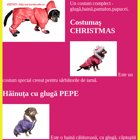
Un costum complect -
glugă,haină,pantalon,papucei.
Costumaş
CHRISTMAS
Este un
costum special creeat pentru sărbătorile de iarnă.
Hăinuţa cu glugă PEPE
Este o haină călduroasă, cu glugă, căptuşită