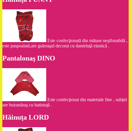
Este confecţionată din mătase neşifonabilă ,
este paspoalată,are guleraşul decorat cu danteluţă elastică .
Pantalonaş DINO
Este confecţionat din materiale fine , subţiri
are buzunăraş cu batistuţă .
Hăinuţa LORD