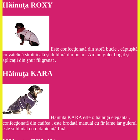
Hăinuţa ROXY
Este confecţionată din stofă bucle , căptuşită
cu vatelină stratificată şi dublură din polar . Are un guler bogat şi
aplicaţii din şnur filigranat .
Hăinuţa KARA
Hăinuţa KARA este o hăinuţă elegantă ,
confecţionată din catifea , este brodată manual cu fir lame iar gulerul
este subliniat cu o danteluţă fină .