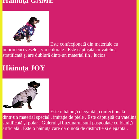
Hăinuţa GAME
Este confecţionată din materiale cu
imprimeuri vesele , viu colorate . Este căptuşită cu vatelină
stratificată şi are dublură dintr-un material fin , lucios .
Hăinuţa JOY
Este o hăinuţă elegantă , confecţionată
dintr-un material special , imitaţie de piele . Este căptuşită cu vatelină
stratificată şi polar . Gulerul şi buzunarul sunt paspoalate cu blaniţă
artficială . Este o hăinuţă care dă o notă de distincţie şi eleganţă .