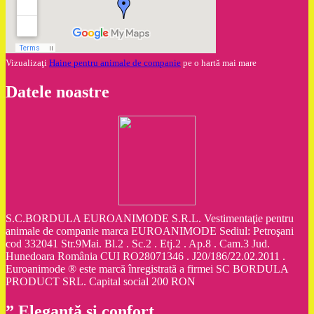
Vizualizaţi
Haine pentru animale de companie
pe o hartă mai mare
Datele noastre
S.C.BORDULA EUROANIMODE S.R.L. Vestimentaţie pentru
animale de companie marca EUROANIMODE Sediul: Petroşani
cod 332041 Str.9Mai. Bl.2 . Sc.2 . Etj.2 . Ap.8 . Cam.3 Jud.
Hunedoara România CUI RO28071346 . J20/186/22.02.2011 .
Euroanimode ® este marcă înregistrată a firmei SC BORDULA
PRODUCT SRL. Capital social 200 RON
” Eleganţă şi confort „