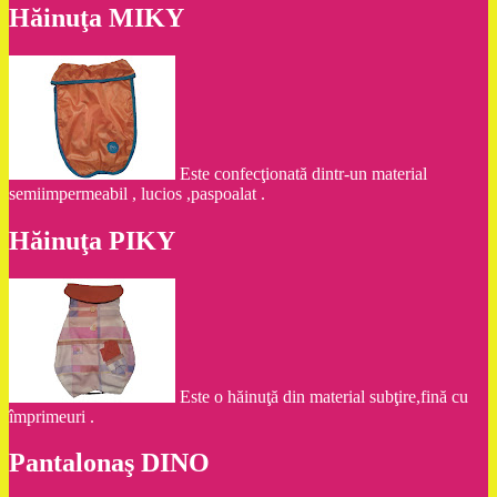
Hăinuţa MIKY
Este confecţionată dintr-un material
semiimpermeabil , lucios ,paspoalat .
Hăinuţa PIKY
Este o hăinuţă din material subţire,fină cu
împrimeuri .
Pantalonaş DINO