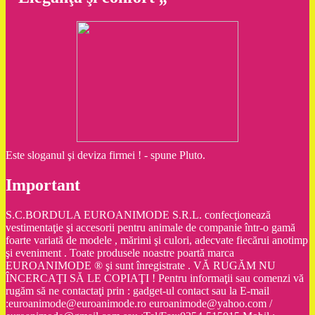
Este sloganul şi deviza firmei ! - spune Pluto.
Important
S.C.BORDULA EUROANIMODE S.R.L. confecţionează
vestimentaţie şi accesorii pentru animale de companie într-o gamă
foarte variată de modele , mărimi şi culori, adecvate fiecărui anotimp
şi eveniment . Toate produsele noastre poartă marca
EUROANIMODE ® şi sunt înregistrate . VĂ RUGĂM NU
ÎNCERCAŢI SĂ LE COPIAŢI ! Pentru informaţii sau comenzi vă
rugăm să ne contactaţi prin : gadget-ul contact sau la E-mail
:euroanimode@euroanimode.ro euroanimode@yahoo.com /