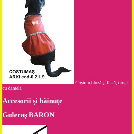
Costum bluză şi fustă, ornat
cu dantelă
Accesorii și hăinuțe
Guleraş BARON