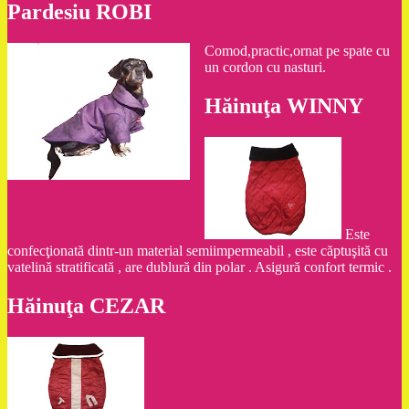
Pardesiu ROBI
Comod,practic,ornat pe spate cu
un cordon cu nasturi.
Hăinuţa WINNY
Este
confecţionată dintr-un material semiimpermeabil , este căptuşită cu
vatelină stratificată , are dublură din polar . Asigură confort termic .
Hăinuţa CEZAR