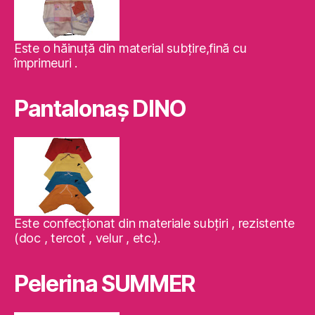
Este o hăinuţă din material subţire,fină cu
împrimeuri .
Pantalonaş DINO
Este confecţionat din materiale subţiri , rezistente
(doc , tercot , velur , etc.).
Pelerina SUMMER