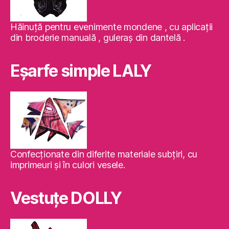
Hăinuţă pentru evenimente mondene , cu aplicaţii
din broderie manuală , guleraş din dantelă .
Eşarfe simple LALY
Confecţionate din diferite materiale subţiri, cu
imprimeuri şi în culori vesele.
Vestuţe DOLLY