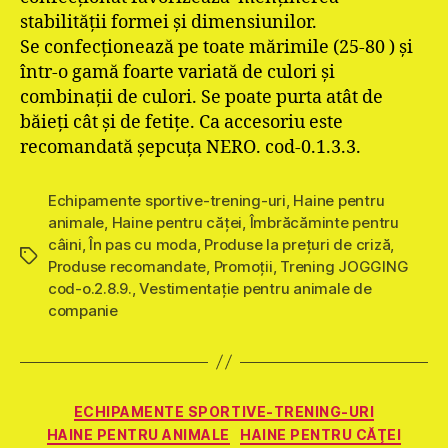
stabilităţii formei şi dimensiunilor.
Se confecţionează pe toate mărimile (25-80 ) şi
într-o gamă foarte variată de culori şi
combinaţii de culori. Se poate purta atât de
băieţi cât şi de fetiţe. Ca accesoriu este
recomandată şepcuţa NERO. cod-0.1.3.3.
Echipamente sportive-trening-uri
,
Haine pentru
animale
,
Haine pentru căţei
,
Îmbrăcăminte pentru
câini
,
În pas cu moda
,
Produse la prețuri de criză
,
Etichete
Produse recomandate
,
Promoţii
,
Trening JOGGING
cod-o.2.8.9.
,
Vestimentație pentru animale de
companie
Categorii
ECHIPAMENTE SPORTIVE-TRENING-URI
HAINE PENTRU ANIMALE
HAINE PENTRU CĂŢEI