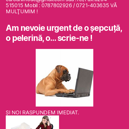
515015 Mobil : 0787802926 / 0721-403635 VĂ
MULŢUMIM !
Am nevoie urgent de o şepcuţă,
o pelerină, o… scrie-ne !
ŞI NOI RASPUNDEM IMEDIAT.