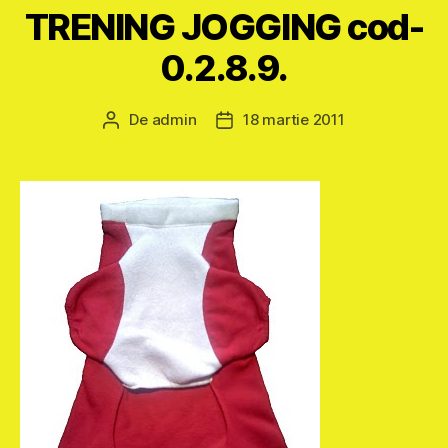
TRENING JOGGING cod-
0.2.8.9.
De
admin
18 martie 2011
Autor
Dată
articol
articol