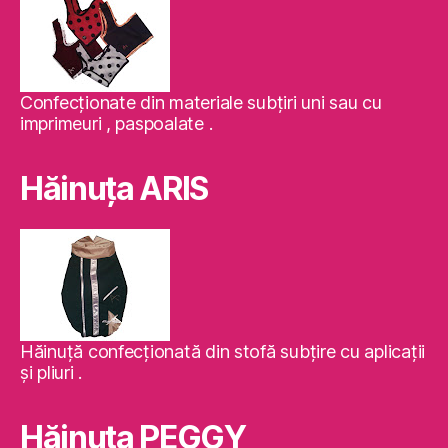
Confecţionate din materiale subţiri uni sau cu
imprimeuri , paspoalate .
Hăinuţa ARIS
Hăinuţă confecţionată din stofă subţire cu aplicaţii
şi pliuri .
Hăinuţa PEGGY