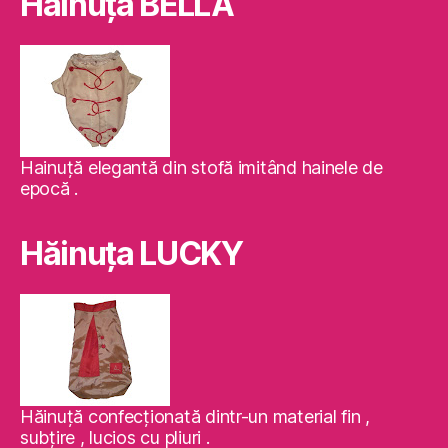
Hăinuţa BELLA
Hainuţă elegantă din stofă imitând hainele de
epocă .
Hăinuţa LUCKY
Hăinuţă confecţionată dintr-un material fin ,
subţire , lucios cu pliuri .