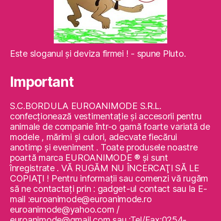
Este sloganul şi deviza firmei ! - spune Pluto.
Important
S.C.BORDULA EUROANIMODE S.R.L.
confecţionează vestimentaţie şi accesorii pentru
animale de companie într-o gamă foarte variată de
modele , mărimi şi culori, adecvate fiecărui
anotimp şi eveniment . Toate produsele noastre
poartă marca EUROANIMODE ® şi sunt
înregistrate . VĂ RUGĂM NU ÎNCERCAŢI SĂ LE
COPIAŢI ! Pentru informaţii sau comenzi vă rugăm
să ne contactaţi prin : gadget-ul contact sau la E-
mail :euroanimode@euroanimode.ro
euroanimode@yahoo.com /
euroanimode@gmail.com sau :Tel/Fax:0254-