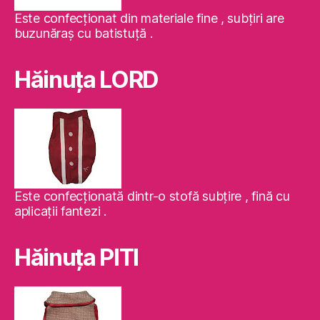
Este confecţionat din materiale fine , subţiri are
buzunăraş cu batistuţă .
Hăinuţa LORD
Este confecţionată dintr-o stofă subţire , fină cu
aplicaţii fantezi .
Hăinuţa PITI