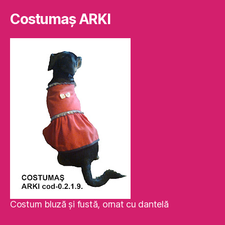
Costumaş ARKI
Costum bluză şi fustă, ornat cu dantelă