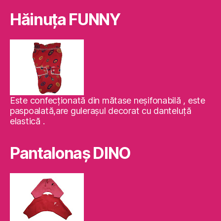
Hăinuţa FUNNY
Este confecţionată din mătase neşifonabilă , este
paspoalată,are guleraşul decorat cu danteluţă
elastică .
Pantalonaş DINO