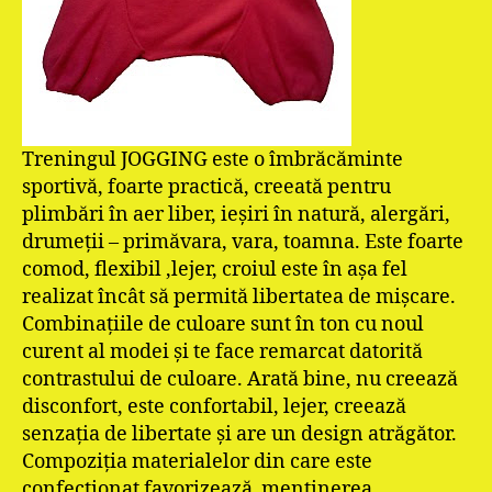
Treningul JOGGING este o îmbrăcăminte
sportivă, foarte practică, creeată pentru
plimbări în aer liber, ieşiri în natură, alergări,
drumeţii – primăvara, vara, toamna. Este foarte
comod, flexibil ,lejer, croiul este în aşa fel
realizat încât să permită libertatea de mişcare.
Combinaţiile de culoare sunt în ton cu noul
curent al modei şi te face remarcat datorită
contrastului de culoare. Arată bine, nu creează
disconfort, este confortabil, lejer, creează
senzaţia de libertate şi are un design atrăgător.
Compoziţia materialelor din care este
confecţionat favorizează menţinerea