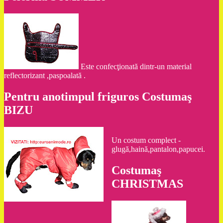
Este confecţionată dintr-un material
reflectorizant ,paspoalată .
Pentru anotimpul friguros Costumaş
BIZU
Un costum complect -
glugă,haină,pantalon,papucei.
Costumaş
CHRISTMAS