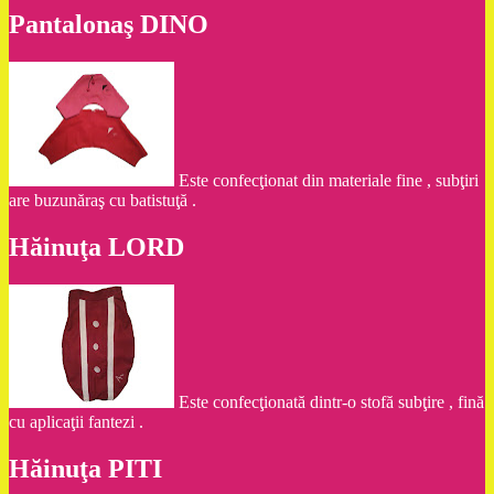
Pantalonaş DINO
Este confecţionat din materiale fine , subţiri
are buzunăraş cu batistuţă .
Hăinuţa LORD
Este confecţionată dintr-o stofă subţire , fină
cu aplicaţii fantezi .
Hăinuţa PITI