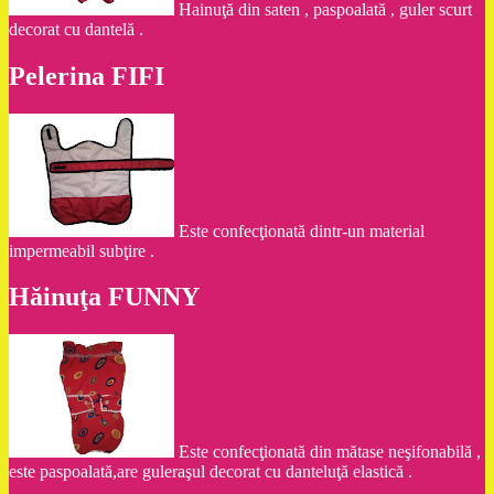
Hainuţă din saten , paspoalată , guler scurt
decorat cu dantelă .
Pelerina FIFI
Este confecţionată dintr-un material
impermeabil subţire .
Hăinuţa FUNNY
Este confecţionată din mătase neşifonabilă ,
este paspoalată,are guleraşul decorat cu danteluţă elastică .