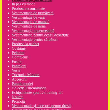
În pas cu moda
Produse recomandate
Vestimentație de primăvară
Vestimentație de vară
Vestimentație de toamnă
Vestimentație de iarnă
Vestimentație impermeabilă
Vestimentație pentru ocazii deosebite
Vestimentație pentru sărbători
Produse la pachet
Costume
Pelerine
Compleuri
Fustițe
Pantaloni
Veste
Tricouri - Maiouri
Accesorii
Parada modei
Colecția Euroanimode
Echipamente sportive-trening-uri
Noutăți
Promoții
Vestimentatie și accesorii pentru dresaj