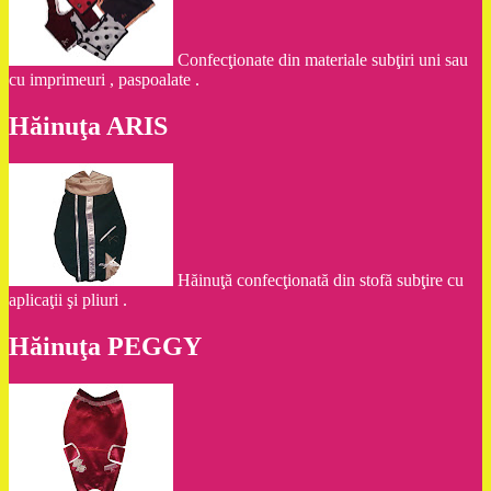
Confecţionate din materiale subţiri uni sau
cu imprimeuri , paspoalate .
Hăinuţa ARIS
Hăinuţă confecţionată din stofă subţire cu
aplicaţii şi pliuri .
Hăinuţa PEGGY