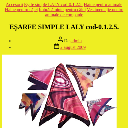
Categorii
Accesorii
Eşafe simple LALY cod-0.1.2.5.
Haine pentru animale
Haine pentru căţei
Îmbrăcăminte pentru câini
Vestimentație pentru
animale de companie
EŞARFE SIMPLE LALY cod-0.1.2.5.
Autor
De
admin
articol
Dată
2 august 2009
articol