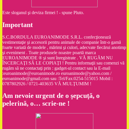
Este sloganul şi deviza firmei ! - spune Pluto.
Important
S.C.BORDULA EUROANIMODE S.R.L. confecţionează
vestimentaţie şi accesorii pentru animale de companie într-o gamă
foarte variată de modele , mărimi şi culori, adecvate fiecărui anotimp
şi eveniment . Toate produsele noastre poartă marca
EUROANIMODE ® şi sunt înregistrate . VĂ RUGĂM NU
ÎNCERCAŢI SĂ LE COPIAŢI ! Pentru informaţii sau comenzi vă
rugăm să ne contactaţi prin : gadget-ul contact sau la E-mail
:euroanimode@euroanimode.ro euroanimode@yahoo.com /
euroanimode@gmail.com sau :Tel/Fax:0254-515015 Mobil :
0787802926 / 0721-403635 VĂ MULŢUMIM !
Am nevoie urgent de o şepcuţă, o
pelerină, o… scrie-ne !