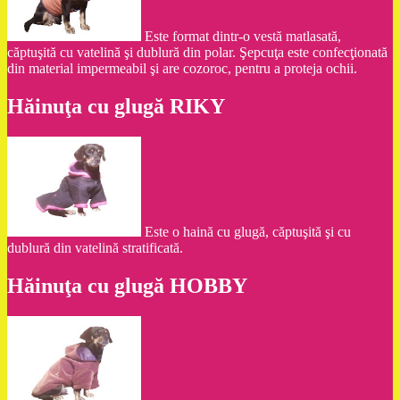
Este format dintr-o vestă matlasată,
căptuşită cu vatelină şi dublură din polar. Şepcuţa este confecţionată
din material impermeabil şi are cozoroc, pentru a proteja ochii.
Hăinuţa cu glugă RIKY
Este o haină cu glugă, căptuşită şi cu
dublură din vatelină stratificată.
Hăinuţa cu glugă HOBBY