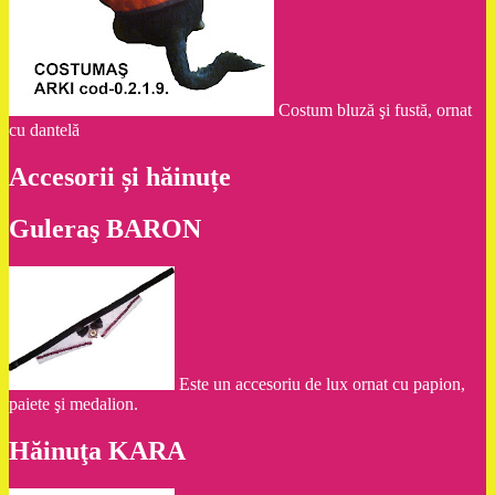
Costum bluză şi fustă, ornat
cu dantelă
Accesorii și hăinuțe
Guleraş BARON
Este un accesoriu de lux ornat cu papion,
paiete şi medalion.
Hăinuţa KARA