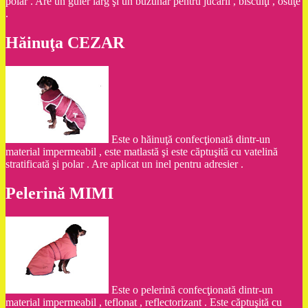
polar . Are un guler larg şi un buzunar pentru jucării , biscuiţi , osuţe
.
Hăinuţa CEZAR
Este o hăinuţă confecţionată dintr-un
material impermeabil , este matlastă şi este căptuşită cu vatelină
stratificată şi polar . Are aplicat un inel pentru adresier .
Pelerină MIMI
Este o pelerină confecţionată dintr-un
material impermeabil , teflonat , reflectorizant . Este căptuşită cu