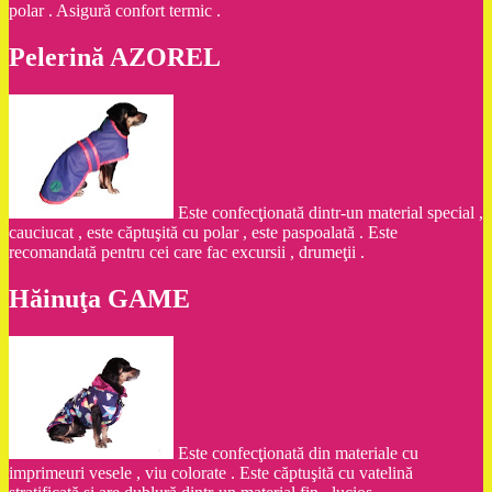
polar . Asigură confort termic .
Pelerină AZOREL
Este confecţionată dintr-un material special ,
cauciucat , este căptuşită cu polar , este paspoalată . Este
recomandată pentru cei care fac excursii , drumeţii .
Hăinuţa GAME
Este confecţionată din materiale cu
imprimeuri vesele , viu colorate . Este căptuşită cu vatelină