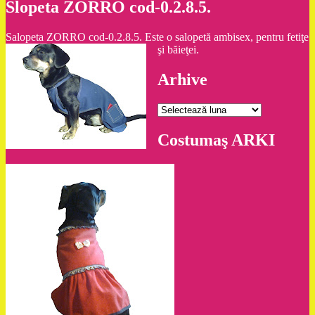
Slopeta ZORRO cod-0.2.8.5.
Salopeta ZORRO cod-0.2.8.5. Este o salopetă ambisex, pentru fetiţe
şi băieţei.
Arhive
Arhive
Costumaş ARKI