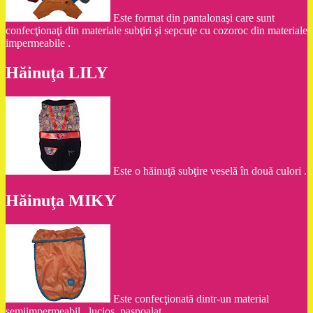
Este format din pantalonaşi care sunt
confecţionaţi din materiale subţiri şi sepcuţe cu cozoroc din materiale
impermeabile .
Hăinuţa LILY
Este o hăinuţă subţire veselă în două culori .
Hăinuţa MIKY
Este confecţionată dintr-un material
semiimpermeabil , lucios ,paspoalat .