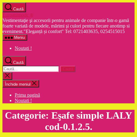
Sari
Caută
la
Euroanimode ®
conținut
Vestimentaţie şi accesorii pentru animale de companie într-o gamă
foarte variată de modele, mărimi şi culori pentru fiecare anotimp si
eveniment."Eleganță și confort'' Tel: 0721403635, 0254515015
Meniu
Noutati !
Caută
Caută
după:
Închide
căutarea
Închide meniul
Prima pagină
Noutati !
Categorie:
Eşafe simple LALY
cod-0.1.2.5.