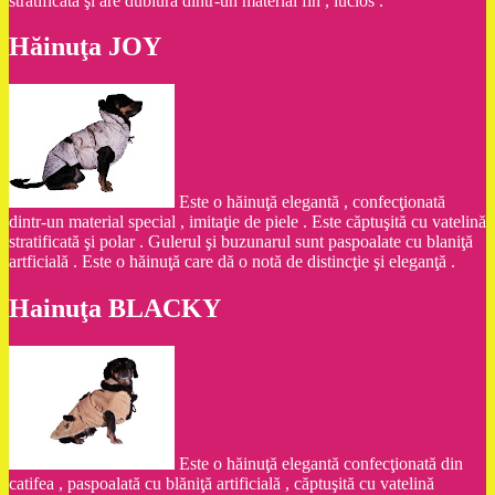
stratificată şi are dublură dintr-un material fin , lucios .
Hăinuţa JOY
Este o hăinuţă elegantă , confecţionată
dintr-un material special , imitaţie de piele . Este căptuşită cu vatelină
stratificată şi polar . Gulerul şi buzunarul sunt paspoalate cu blaniţă
artficială . Este o hăinuţă care dă o notă de distincţie şi eleganţă .
Hainuţa BLACKY
Este o hăinuţă elegantă confecţionată din
catifea , paspoalată cu blăniţă artificială , căptuşită cu vatelină