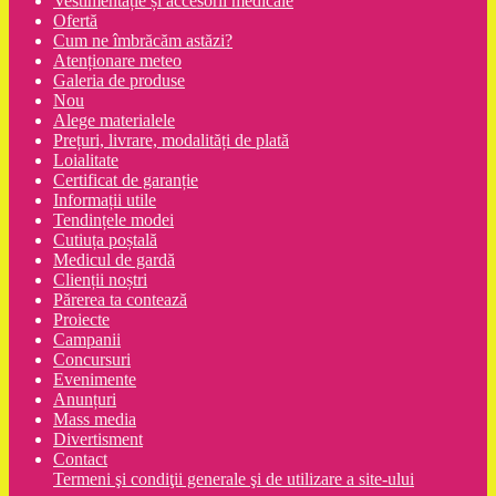
Vestimentație și accesorii medicale
Ofertă
Cum ne îmbrăcăm astăzi?
Atenționare meteo
Galeria de produse
Nou
Alege materialele
Prețuri, livrare, modalități de plată
Loialitate
Certificat de garanție
Informații utile
Tendințele modei
Cutiuța poștală
Medicul de gardă
Clienții noștri
Părerea ta contează
Proiecte
Campanii
Concursuri
Evenimente
Anunțuri
Mass media
Divertisment
Contact
Termeni şi condiţii generale şi de utilizare a site-ului