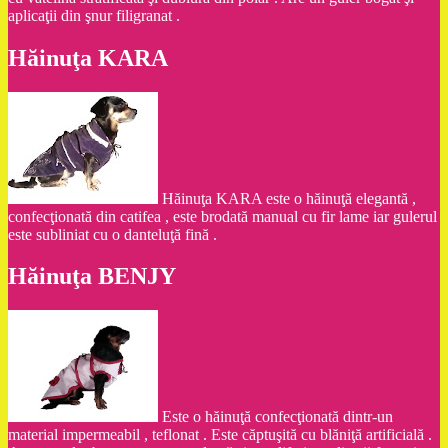
aplicaţii din şnur filigranat .
Hăinuţa KARA
Hăinuţa KARA este o hăinuţă elegantă ,
confecţionată din catifea , este brodată manual cu fir lame iar gulerul
este subliniat cu o danteluţă fină .
Hăinuţa BENJY
Este o hăinuţă confecţionată dintr-un
material impermeabil , teflonat . Este căptuşită cu blăniţă artificială .