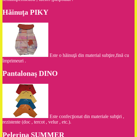
Hăinuţa PIKY
Este o hăinuţă din material subţire,fină cu
împrimeuri .
Pantalonaş DINO
Este confecţionat din materiale subţiri ,
rezistente (doc , tercot , velur , etc.).
Pelerina SUMMER