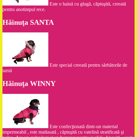
Este o haină cu glugă, căptuşită, creeată
pentru anotimpul rece.
Hăinuţa SANTA
Este special creeată pentru sărbătorile de
iarnă
Hăinuţa WINNY
Este confecţionată dintr-un material
impermeabil , este matlasată , căptuşită cu vatelină stratificată şi