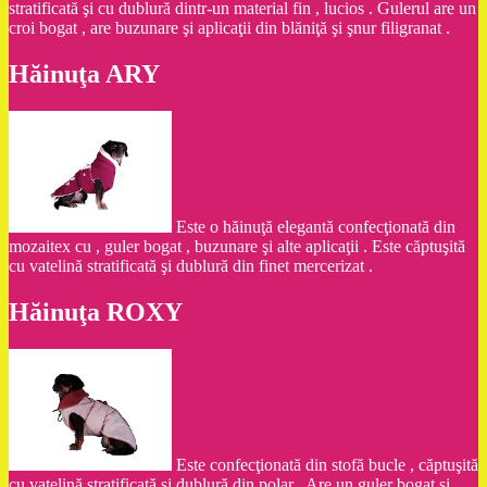
stratificată şi cu dublură dintr-un material fin , lucios . Gulerul are un
croi bogat , are buzunare şi aplicaţii din blăniţă şi şnur filigranat .
Hăinuţa ARY
Este o hăinuţă elegantă confecţionată din
mozaitex cu , guler bogat , buzunare şi alte aplicaţii . Este căptuşită
cu vatelină stratificată şi dublură din finet mercerizat .
Hăinuţa ROXY
Este confecţionată din stofă bucle , căptuşită
cu vatelină stratificată şi dublură din polar . Are un guler bogat şi