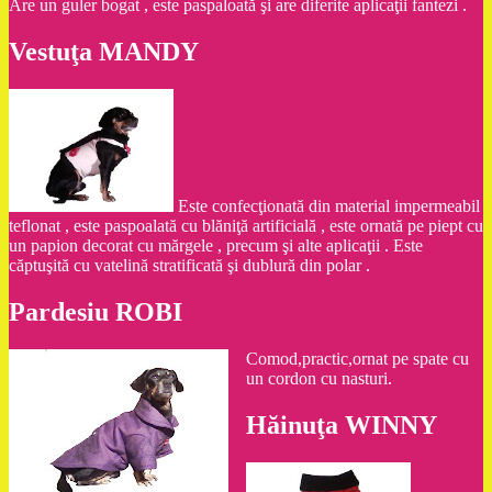
Are un guler bogat , este paspaloată şi are diferite aplicaţii fantezi .
Vestuţa MANDY
Este confecţionată din material impermeabil
teflonat , este paspoalată cu blăniţă artificială , este ornată pe piept cu
un papion decorat cu mărgele , precum şi alte aplicaţii . Este
căptuşită cu vatelină stratificată şi dublură din polar .
Pardesiu ROBI
Comod,practic,ornat pe spate cu
un cordon cu nasturi.
Hăinuţa WINNY