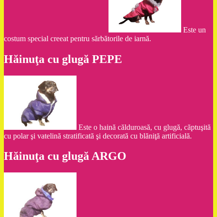
Este un
costum special creeat pentru sărbătorile de iarnă.
Hăinuţa cu glugă PEPE
Este o haină călduroasă, cu glugă, căptuşită
cu polar şi vatelină stratificată şi decorată cu blăniţă artificială.
Hăinuţa cu glugă ARGO