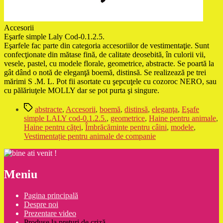
Accesorii
Eşarfe simple Laly Cod-0.1.2.5.
Eşarfele fac parte din categoria accesoriilor de vestimentaţie. Sunt
confecţionate din mătase fină, de calitate deosebită, în culorii vii,
vesele, pastel, cu modele florale, geometrice, abstracte. Se poartă la
gât dând o notă de eleganţă boemă, distinsă. Se realizează pe trei
mărimi S .M. L. Pot fii asortate cu şepcuţele cu cozoroc NERO, sau
cu pălăriuţele MOLLY dar se pot purta şi singure.
Etichete
abstracte
,
Accesorii
,
boemă
,
distinsă
,
eleganţa
,
Eşafe
simple LALY cod-0.1.2.5.
,
geometrice
,
Haine pentru animale
,
Haine pentru căţei
,
Îmbrăcăminte pentru câini
,
modele
,
Vestimentație pentru animale de companie
Meniu
Pagina principală
Despre noi
Prezentare video
Produse la prețuri de criză