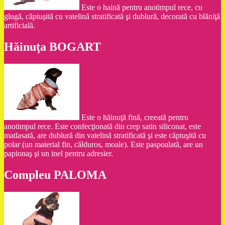
Este o haină pentru anotimpul rece, cu
glugă, căptuşită cu vatelină stratificată şi dublură, decorată cu blăniţă
artificială.
Hăinuţa BOGART
Este o hăinuţă fină, creeată pentru
anotimpul rece. Este confecţionată din crep satin siliconat, este
matlasată, are dublură din vatelină stratificată şi este căptuşită cu
polar (un material fin, călduros, moale). Este paspoalată, are un
papionaş şi un inel pentru adresier.
Compleu PALOMA