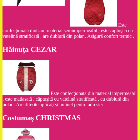
Este
confecţionată dintr-un material semiimpermeabil , este căptuşită cu
vatelină stratificată , are dublură din polar . Asigură confort termic .
Hăinuţa CEZAR
Este confecţionată din material impermeabil
, este matlasată , căptuşită cu vatelină stratificată , cu dublură din
polar . Are diferite aplicaţi şi un inel pentru adresier .
Costumaş CHRISTMAS