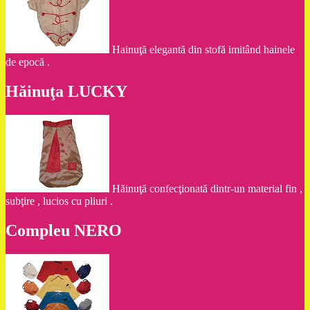
Hainuţă elegantă din stofă imitând hainele
de epocă .
Hăinuţa LUCKY
Hăinuţă confecţionată dintr-un material fin ,
subţire , lucios cu pliuri .
Compleu NERO